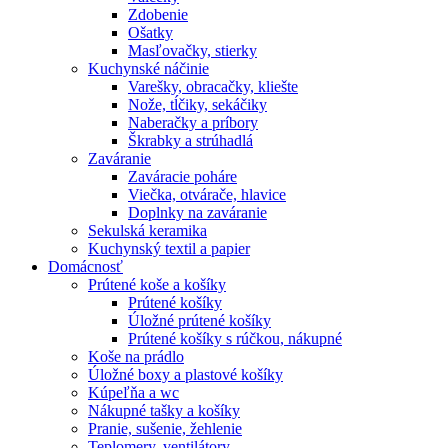
Zdobenie
Ošatky
Masľovačky, stierky
Kuchynské náčinie
Varešky, obracačky, kliešte
Nože, tĺčiky, sekáčiky
Naberačky a príbory
Škrabky a strúhadlá
Zaváranie
Zaváracie poháre
Viečka, otvárače, hlavice
Doplnky na zaváranie
Sekulská keramika
Kuchynský textil a papier
Domácnosť
Prútené koše a košíky
Prútené košíky
Úložné prútené košíky
Prútené košíky s rúčkou, nákupné
Koše na prádlo
Úložné boxy a plastové košíky
Kúpeľňa a wc
Nákupné tašky a košíky
Pranie, sušenie, žehlenie
Teplomery, ventilátory