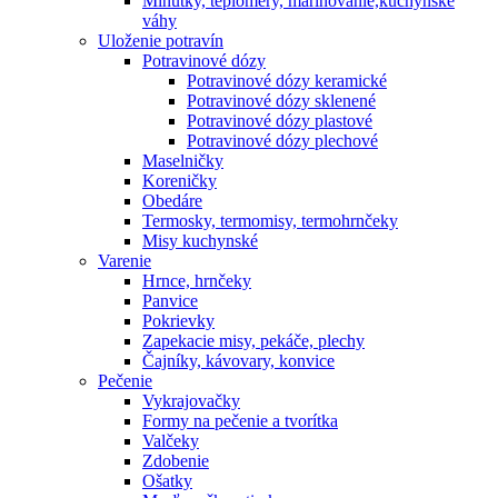
Minútky, teplomery, marinovanie,kuchynské
váhy
Uloženie potravín
Potravinové dózy
Potravinové dózy keramické
Potravinové dózy sklenené
Potravinové dózy plastové
Potravinové dózy plechové
Maselničky
Koreničky
Obedáre
Termosky, termomisy, termohrnčeky
Misy kuchynské
Varenie
Hrnce, hrnčeky
Panvice
Pokrievky
Zapekacie misy, pekáče, plechy
Čajníky, kávovary, konvice
Pečenie
Vykrajovačky
Formy na pečenie a tvorítka
Valčeky
Zdobenie
Ošatky