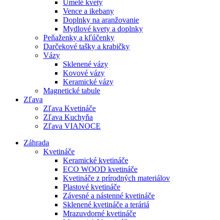
Umelé kvety
Vence a ikebany
Doplnky na aranžovanie
Mydlové kvety a doplnky
Peňaženky a kľúčenky
Darčekové tašky a krabičky
Vázy
Sklenené vázy
Kovové vázy
Keramické vázy
Magnetické tabule
Zľava
Zľava Kvetináče
Zľava Kuchyňa
Zľava VIANOCE
Záhrada
Kvetináče
Keramické kvetináče
ECO WOOD kvetináče
Kvetináče z prírodných materiálov
Plastové kvetináče
Závesné a nástenné kvetináče
Sklenené kvetináče a teráriá
Mrazuvdorné kvetináče