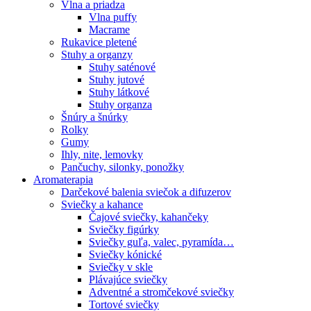
Vlna a priadza
Vlna puffy
Macrame
Rukavice pletené
Stuhy a organzy
Stuhy saténové
Stuhy jutové
Stuhy látkové
Stuhy organza
Šnúry a šnúrky
Rolky
Gumy
Ihly, nite, lemovky
Pančuchy, silonky, ponožky
Aromaterapia
Darčekové balenia sviečok a difuzerov
Sviečky a kahance
Čajové sviečky, kahančeky
Sviečky figúrky
Sviečky guľa, valec, pyramída…
Sviečky kónické
Sviečky v skle
Plávajúce sviečky
Adventné a stromčekové sviečky
Tortové sviečky