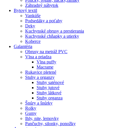
Poličky, regale, haciky,rámiky
Záhradný nábytok
Bytový textil
Vankúše
Podsedáky a poťahy
Deky
Kuchynské obrusy a prestierania
Kuchynské chňapky a utierky
Koberce
Galantéria
Obrusy na metráž PVC
Vlna a priadza
Vlna puffy
Macrame
Rukavice pletené
Stuhy a organzy
Stuhy saténové
Stuhy jutové
Stuhy látkové
Stuhy organza
Šnúry a šnúrky
Rolky
Gumy
Ihly, nite, lemovky
Pančuchy, silonky, ponožky