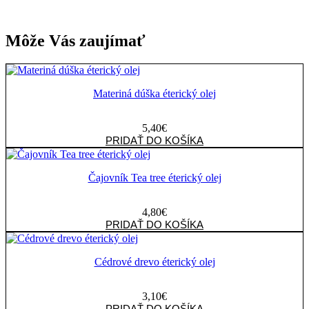
Môže Vás zaujímať
Materiná dúška éterický olej
5,40
€
množstvo
PRIDAŤ DO KOŠÍKA
Materiná
dúška
éterický
Čajovník Tea tree éterický olej
olej
4,80
€
množstvo
PRIDAŤ DO KOŠÍKA
Čajovník
Tea
tree
Cédrové drevo éterický olej
éterický
olej
3,10
€
množstvo
PRIDAŤ DO KOŠÍKA