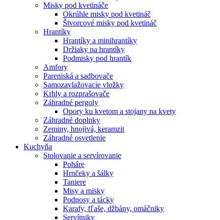
Misky pod kvetináče
Okrúhle misky pod kvetináč
Štvorcové misky pod kvetináč
Hrantíky
Hrantíky a minihrantíky
Držiaky na hrantíky
Podmisky pod hrantík
Amfory
Pareniská a sadbovače
Samozavlažovacie vložky
Krhly a rozprašovače
Záhradné pergoly
Opory ku kvetom a stojany na kvety
Záhradné doplnky
Zeminy, hnojivá, keramzit
Záhradné osvetlenie
Kuchyňa
Stolovanie a servírovanie
Poháre
Hrnčeky a šálky
Taniere
Misy a misky
Podnosy a tácky
Karafy, fľaše, džbány, omáčniky
Servítniky