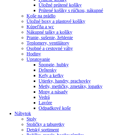
Úložné prútené košíky
Prútené košíky s rúčkou, nákupné
Koše na prádlo
Úložné boxy a plastové košíky
Kúpeľňa a wc
Nákupné tašky a košíky
Pranie, sušenie, žehlenie
Teplomery, ventilátory
Osobné a cestovné váhy
Hodiny
Upratovanie
Špongie, hubky
Drôtenky
Kefy a kefky
Utierky, handry, prachovky
Metly, metličky, zmetáky, lopatky
Mopy a násady
Vedrá
Lavóre
Odpadkové koše
Nábytok
Stoly
Stoličky a taburetky
Detský sortiment