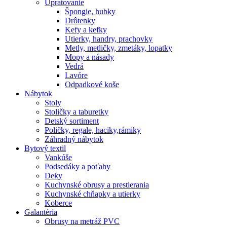
Upratovanie
Špongie, hubky
Drôtenky
Kefy a kefky
Utierky, handry, prachovky
Metly, metličky, zmetáky, lopatky
Mopy a násady
Vedrá
Lavóre
Odpadkové koše
Nábytok
Stoly
Stoličky a taburetky
Detský sortiment
Poličky, regale, haciky,rámiky
Záhradný nábytok
Bytový textil
Vankúše
Podsedáky a poťahy
Deky
Kuchynské obrusy a prestierania
Kuchynské chňapky a utierky
Koberce
Galantéria
Obrusy na metráž PVC