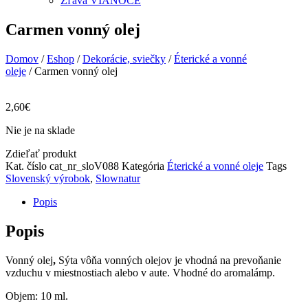
Zľava VIANOCE
Carmen vonný olej
Domov
/
Eshop
/
Dekorácie, sviečky
/
Éterické a vonné
oleje
/ Carmen vonný olej
2,60
€
Nie je na sklade
Zdieľať produkt
Kat. číslo
cat_nr_sloV088
Kategória
Éterické a vonné oleje
Tags
Slovenský výrobok
,
Slownatur
Popis
Popis
Vonný olej
,
Sýta vôňa vonných olejov je vhodná na prevoňanie
vzduchu v miestnostiach alebo v aute. Vhodné do aromalámp.
Objem: 10 ml.