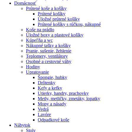
Domácnosť
Prútené koše a košíky
Prútené košíky
Úložné prútené košíky
Prútené košíky s rúčkou, nákupné
Koše na prádlo
Úložné boxy a plastové košíky
Kúpeľňa a wc
Nákupné tašky a košíky
Pranie, sušenie, žehlenie
Teplomery, ventilátory
Osobné a cestovné váhy
Hodiny
Upratovanie
Špongie, hubky
Drôtenky
Kefy a kefky
Utierky, handry, prachovky
Metly, metličky, zmetáky, lopatky
Mopy a násady
Vedrá
Lavóre
Odpadkové koše
Nábytok
Stoly