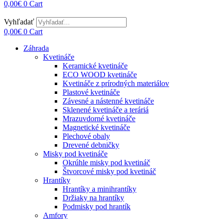
0,00
€
0
Cart
Vyhľadať
0,00
€
0
Cart
Záhrada
Kvetináče
Keramické kvetináče
ECO WOOD kvetináče
Kvetináče z prírodných materiálov
Plastové kvetináče
Závesné a nástenné kvetináče
Sklenené kvetináče a teráriá
Mrazuvdorné kvetináče
Magnetické kvetináče
Plechové obaly
Drevené debničky
Misky pod kvetináče
Okrúhle misky pod kvetináč
Štvorcové misky pod kvetináč
Hrantíky
Hrantíky a minihrantíky
Držiaky na hrantíky
Podmisky pod hrantík
Amfory