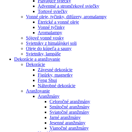
Plávajúce sviečky
Adventné a stromčekové sviečky
Tortové sviečky
Vonné oleje, tyčinky, difúzery, aromalampy
Éterické a vonné oleje
Vonné tyčinky
Aromalampy
Sójové vonné vosky
Svietniky z himalájskej soli
Oleje do kúpeľa a sauny
Svietniky, lampáše
Dekorácie a aranžovanie
Dekorácie
Závesné dekorácie
Figúrky, magnetky
Feng Shui
Náhrobné dekorácie
Aranžovanie
Aranžmány
Celoročné aranžmány
Smútočné aranžmány
Sviatočné aranžmány
Jarné aranžmány
Jesenné aranžmány
Vianočné aranžmány