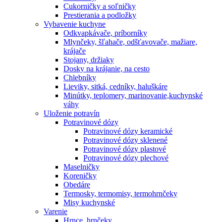
Cukorničky a soľničky
Prestierania a podložky
Vybavenie kuchyne
Odkvapkávače, príborníky
Mlynčeky, šľahače, odšťavovače, mažiare,
krájače
Stojany, držiaky
Dosky na krájanie, na cesto
Chlebníky
Lieviky, sitká, cedníky, haluškáre
Minútky, teplomery, marinovanie,kuchynské
váhy
Uloženie potravín
Potravinové dózy
Potravinové dózy keramické
Potravinové dózy sklenené
Potravinové dózy plastové
Potravinové dózy plechové
Maselničky
Koreničky
Obedáre
Termosky, termomisy, termohrnčeky
Misy kuchynské
Varenie
Hrnce, hrnčeky