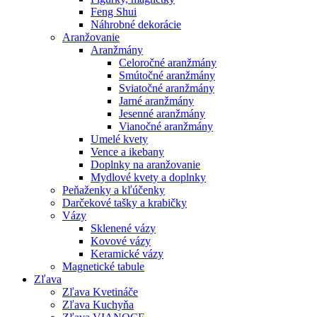
Feng Shui
Náhrobné dekorácie
Aranžovanie
Aranžmány
Celoročné aranžmány
Smútočné aranžmány
Sviatočné aranžmány
Jarné aranžmány
Jesenné aranžmány
Vianočné aranžmány
Umelé kvety
Vence a ikebany
Doplnky na aranžovanie
Mydlové kvety a doplnky
Peňaženky a kľúčenky
Darčekové tašky a krabičky
Vázy
Sklenené vázy
Kovové vázy
Keramické vázy
Magnetické tabule
Zľava
Zľava Kvetináče
Zľava Kuchyňa