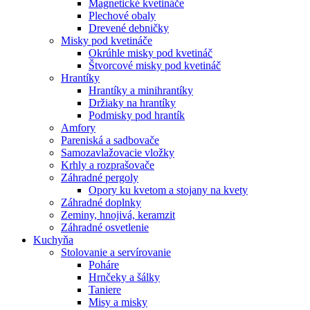
Magnetické kvetináče
Plechové obaly
Drevené debničky
Misky pod kvetináče
Okrúhle misky pod kvetináč
Štvorcové misky pod kvetináč
Hrantíky
Hrantíky a minihrantíky
Držiaky na hrantíky
Podmisky pod hrantík
Amfory
Pareniská a sadbovače
Samozavlažovacie vložky
Krhly a rozprašovače
Záhradné pergoly
Opory ku kvetom a stojany na kvety
Záhradné doplnky
Zeminy, hnojivá, keramzit
Záhradné osvetlenie
Kuchyňa
Stolovanie a servírovanie
Poháre
Hrnčeky a šálky
Taniere
Misy a misky