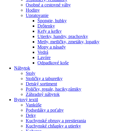
Osobné a cestovné váhy
Hodiny
Upratovanie
Špongie, hubky
Drôtenky
Kefy a kefky
Utierky, handry, prachovky
Metly, metličky, zmetáky, lopatky
Mopy a násady
Vedrá
Lavóre
Odpadkové koše
Nábytok
Stoly
Stoličky a taburetky
Detský sortiment
Poličky, regale, haciky,rámiky
Záhradný nábytok
Bytový textil
Vankúše
Podsedáky a poťahy
Deky
Kuchynské obrusy a prestierania
Kuchynské chňapky a utierky