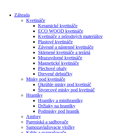
Preskočiť
na
Záhrada
obsah
Kvetináče
Keramické kvetináče
ECO WOOD kvetináče
Kvetináče z prírodných materiálov
Plastové kvetináče
Závesné a nástenné kvetináče
Sklenené kvetináče a teráriá
Mrazuvdorné kvetináče
Magnetické kvetináče
Plechové obaly
Drevené debničky
Misky pod kvetináče
Okrúhle misky pod kvetináč
Štvorcové misky pod kvetináč
Hrantíky
Hrantíky a minihrantíky
Držiaky na hrantíky
Podmisky pod hrantík
Amfory
Pareniská a sadbovače
Samozavlažovacie vložky
Krhly a rozprašovače