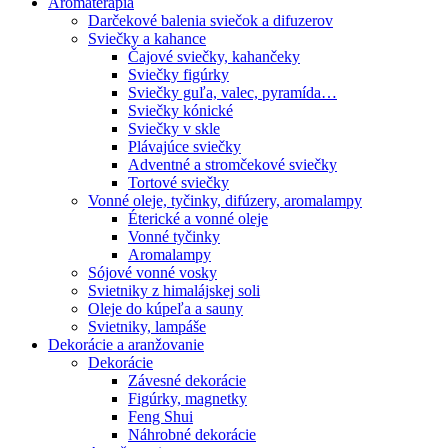
Aromaterapia
Darčekové balenia sviečok a difuzerov
Sviečky a kahance
Čajové sviečky, kahančeky
Sviečky figúrky
Sviečky guľa, valec, pyramída…
Sviečky kónické
Sviečky v skle
Plávajúce sviečky
Adventné a stromčekové sviečky
Tortové sviečky
Vonné oleje, tyčinky, difúzery, aromalampy
Éterické a vonné oleje
Vonné tyčinky
Aromalampy
Sójové vonné vosky
Svietniky z himalájskej soli
Oleje do kúpeľa a sauny
Svietniky, lampáše
Dekorácie a aranžovanie
Dekorácie
Závesné dekorácie
Figúrky, magnetky
Feng Shui
Náhrobné dekorácie