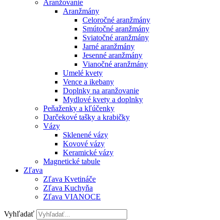
Aranžovanie
Aranžmány
Celoročné aranžmány
Smútočné aranžmány
Sviatočné aranžmány
Jarné aranžmány
Jesenné aranžmány
Vianočné aranžmány
Umelé kvety
Vence a ikebany
Doplnky na aranžovanie
Mydlové kvety a doplnky
Peňaženky a kľúčenky
Darčekové tašky a krabičky
Vázy
Sklenené vázy
Kovové vázy
Keramické vázy
Magnetické tabule
Zľava
Zľava Kvetináče
Zľava Kuchyňa
Zľava VIANOCE
Vyhľadať