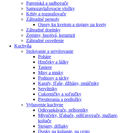
Pareniská a sadbovače
Samozavlažovacie vložky
Krhly a rozprašovače
Záhradné pergoly
Opory ku kvetom a stojany na kvety
Záhradné doplnky
Zeminy, hnojivá, keramzit
Záhradné osvetlenie
Kuchyňa
Stolovanie a servírovanie
Poháre
Hrnčeky a šálky
Taniere
Misy a misky
Podnosy a tácky
Karafy, fľaše, džbány, omáčniky
Servítniky
Cukorničky a soľničky
Prestierania a podložky
Vybavenie kuchyne
Odkvapkávače, príborníky
Mlynčeky, šľahače, odšťavovače, mažiare,
krájače
Stojany, držiaky
Dosky na krájanie, na cesto