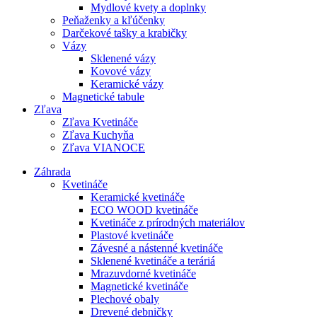
Mydlové kvety a doplnky
Peňaženky a kľúčenky
Darčekové tašky a krabičky
Vázy
Sklenené vázy
Kovové vázy
Keramické vázy
Magnetické tabule
Zľava
Zľava Kvetináče
Zľava Kuchyňa
Zľava VIANOCE
Záhrada
Kvetináče
Keramické kvetináče
ECO WOOD kvetináče
Kvetináče z prírodných materiálov
Plastové kvetináče
Závesné a nástenné kvetináče
Sklenené kvetináče a teráriá
Mrazuvdorné kvetináče
Magnetické kvetináče
Plechové obaly
Drevené debničky