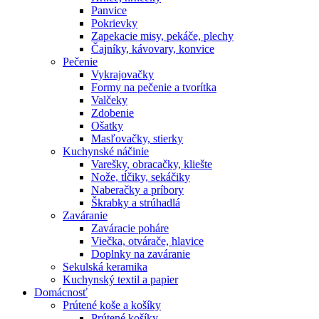
Panvice
Pokrievky
Zapekacie misy, pekáče, plechy
Čajníky, kávovary, konvice
Pečenie
Vykrajovačky
Formy na pečenie a tvorítka
Valčeky
Zdobenie
Ošatky
Masľovačky, stierky
Kuchynské náčinie
Varešky, obracačky, kliešte
Nože, tĺčiky, sekáčiky
Naberačky a príbory
Škrabky a strúhadlá
Zaváranie
Zaváracie poháre
Viečka, otvárače, hlavice
Doplnky na zaváranie
Sekulská keramika
Kuchynský textil a papier
Domácnosť
Prútené koše a košíky
Prútené košíky