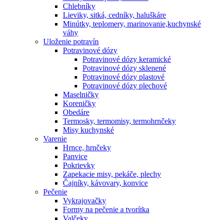
Chlebníky
Lieviky, sitká, cedníky, haluškáre
Minútky, teplomery, marinovanie,kuchynské
váhy
Uloženie potravín
Potravinové dózy
Potravinové dózy keramické
Potravinové dózy sklenené
Potravinové dózy plastové
Potravinové dózy plechové
Maselničky
Koreničky
Obedáre
Termosky, termomisy, termohrnčeky
Misy kuchynské
Varenie
Hrnce, hrnčeky
Panvice
Pokrievky
Zapekacie misy, pekáče, plechy
Čajníky, kávovary, konvice
Pečenie
Vykrajovačky
Formy na pečenie a tvorítka
Valčeky