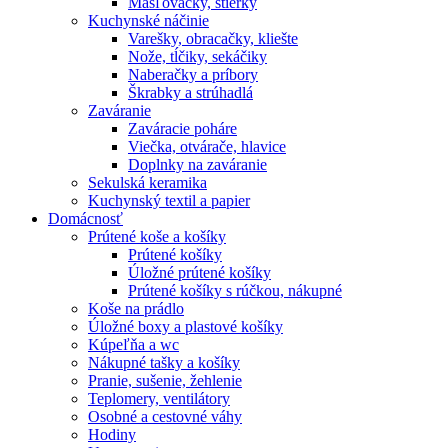
Masľovačky, stierky
Kuchynské náčinie
Varešky, obracačky, kliešte
Nože, tĺčiky, sekáčiky
Naberačky a príbory
Škrabky a strúhadlá
Zaváranie
Zaváracie poháre
Viečka, otvárače, hlavice
Doplnky na zaváranie
Sekulská keramika
Kuchynský textil a papier
Domácnosť
Prútené koše a košíky
Prútené košíky
Úložné prútené košíky
Prútené košíky s rúčkou, nákupné
Koše na prádlo
Úložné boxy a plastové košíky
Kúpeľňa a wc
Nákupné tašky a košíky
Pranie, sušenie, žehlenie
Teplomery, ventilátory
Osobné a cestovné váhy
Hodiny