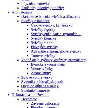
Ihly, nite, lemovky
Pančuchy, silonky, ponožky
Aromaterapia
Darčekové balenia sviečok a difuzerov
Sviečky a kahance
Čajové sviečky, kahančeky
Sviečky figúrky
Sviečky guľa, valec, pyramída…
Sviečky kónické
Sviečky v skle
Plávajúce sviečky
Adventné a stromčekové sviečky
Tortové sviečky
Vonné oleje, tyčinky, difúzery, aromalampy
Éterické a vonné oleje
Vonné tyčinky
Aromalampy
Sójové vonné vosky
Svietniky z himalájskej soli
Oleje do kúpeľa a sauny
Svietniky, lampáše
Dekorácie a aranžovanie
Dekorácie
Závesné dekorácie
Figúrky, magnetky