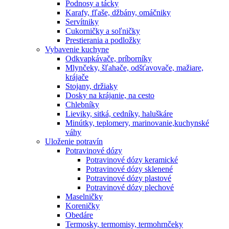
Podnosy a tácky
Karafy, fľaše, džbány, omáčniky
Servítniky
Cukorničky a soľničky
Prestierania a podložky
Vybavenie kuchyne
Odkvapkávače, príborníky
Mlynčeky, šľahače, odšťavovače, mažiare,
krájače
Stojany, držiaky
Dosky na krájanie, na cesto
Chlebníky
Lieviky, sitká, cedníky, haluškáre
Minútky, teplomery, marinovanie,kuchynské
váhy
Uloženie potravín
Potravinové dózy
Potravinové dózy keramické
Potravinové dózy sklenené
Potravinové dózy plastové
Potravinové dózy plechové
Maselničky
Koreničky
Obedáre
Termosky, termomisy, termohrnčeky