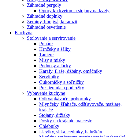
Záhradné pergoly
Opory ku kvetom a stojany na kvety
Záhradné doplnky
Zeminy, hnojivá, keramzit
Záhradné osvetlenie
Kuchyňa
Stolovanie a servírovanie
Poháre
Hrnčeky a šálky
Taniere
Misy a misky
Podnosy a tácky
Karafy, fľaše, džbány, omáčniky
Servítniky
Cukorničky a soľničky
Prestierania a podložky
Vybavenie kuchyne
Odkvapkávače, príborníky
Mlynčeky, šľahače, odšťavovače, mažiare,
krájače
Stojany, držiaky
Dosky na krájanie, na cesto
Chlebníky
Lieviky, sitká, cedníky, haluškáre