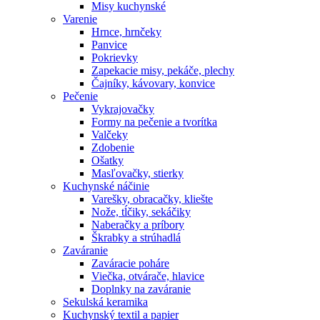
Misy kuchynské
Varenie
Hrnce, hrnčeky
Panvice
Pokrievky
Zapekacie misy, pekáče, plechy
Čajníky, kávovary, konvice
Pečenie
Vykrajovačky
Formy na pečenie a tvorítka
Valčeky
Zdobenie
Ošatky
Masľovačky, stierky
Kuchynské náčinie
Varešky, obracačky, kliešte
Nože, tĺčiky, sekáčiky
Naberačky a príbory
Škrabky a strúhadlá
Zaváranie
Zaváracie poháre
Viečka, otvárače, hlavice
Doplnky na zaváranie
Sekulská keramika
Kuchynský textil a papier