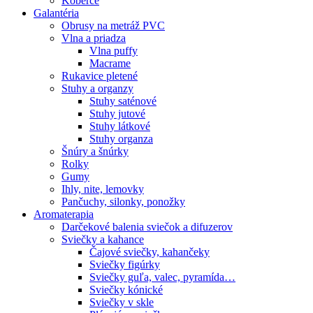
Koberce
Galantéria
Obrusy na metráž PVC
Vlna a priadza
Vlna puffy
Macrame
Rukavice pletené
Stuhy a organzy
Stuhy saténové
Stuhy jutové
Stuhy látkové
Stuhy organza
Šnúry a šnúrky
Rolky
Gumy
Ihly, nite, lemovky
Pančuchy, silonky, ponožky
Aromaterapia
Darčekové balenia sviečok a difuzerov
Sviečky a kahance
Čajové sviečky, kahančeky
Sviečky figúrky
Sviečky guľa, valec, pyramída…
Sviečky kónické
Sviečky v skle