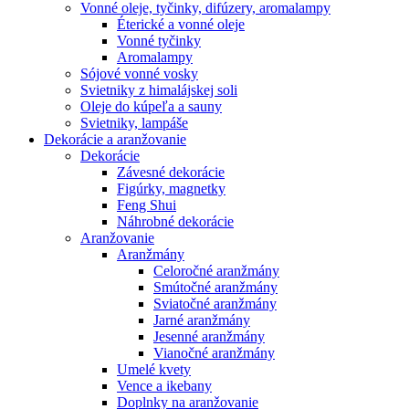
Vonné oleje, tyčinky, difúzery, aromalampy
Éterické a vonné oleje
Vonné tyčinky
Aromalampy
Sójové vonné vosky
Svietniky z himalájskej soli
Oleje do kúpeľa a sauny
Svietniky, lampáše
Dekorácie a aranžovanie
Dekorácie
Závesné dekorácie
Figúrky, magnetky
Feng Shui
Náhrobné dekorácie
Aranžovanie
Aranžmány
Celoročné aranžmány
Smútočné aranžmány
Sviatočné aranžmány
Jarné aranžmány
Jesenné aranžmány
Vianočné aranžmány
Umelé kvety
Vence a ikebany
Doplnky na aranžovanie