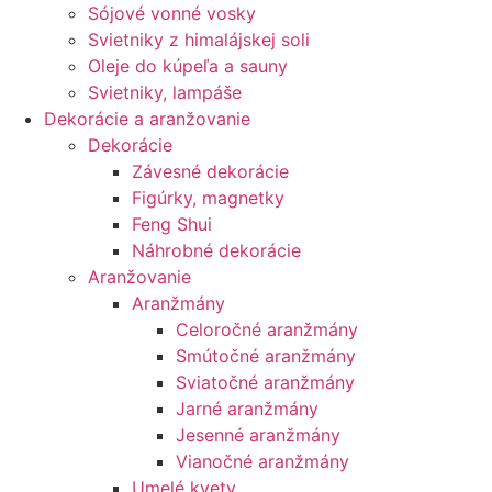
Sójové vonné vosky
Svietniky z himalájskej soli
Oleje do kúpeľa a sauny
Svietniky, lampáše
Dekorácie a aranžovanie
Dekorácie
Závesné dekorácie
Figúrky, magnetky
Feng Shui
Náhrobné dekorácie
Aranžovanie
Aranžmány
Celoročné aranžmány
Smútočné aranžmány
Sviatočné aranžmány
Jarné aranžmány
Jesenné aranžmány
Vianočné aranžmány
Umelé kvety