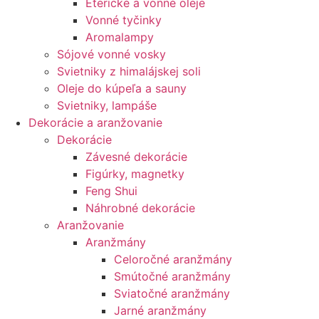
Éterické a vonné oleje
Vonné tyčinky
Aromalampy
Sójové vonné vosky
Svietniky z himalájskej soli
Oleje do kúpeľa a sauny
Svietniky, lampáše
Dekorácie a aranžovanie
Dekorácie
Závesné dekorácie
Figúrky, magnetky
Feng Shui
Náhrobné dekorácie
Aranžovanie
Aranžmány
Celoročné aranžmány
Smútočné aranžmány
Sviatočné aranžmány
Jarné aranžmány