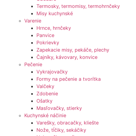
Termosky, termomisy, termohrnčeky
Misy kuchynské
Varenie
Hrnce, hrnčeky
Panvice
Pokrievky
Zapekacie misy, pekáče, plechy
Čajníky, kávovary, konvice
Pečenie
Vykrajovačky
Formy na pečenie a tvorítka
Valčeky
Zdobenie
Ošatky
Masľovačky, stierky
Kuchynské náčinie
Varešky, obracačky, kliešte
Nože, tĺčiky, sekáčiky