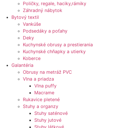
Poličky, regale, haciky,rámiky
Záhradný nábytok
Bytový textil
Vankúše
Podsedáky a poťahy
Deky
Kuchynské obrusy a prestierania
Kuchynské chňapky a utierky
Koberce
Galantéria
Obrusy na metráž PVC
Vlna a priadza
Vlna puffy
Macrame
Rukavice pletené
Stuhy a organzy
Stuhy saténové
Stuhy jutové
Stuhy látkové