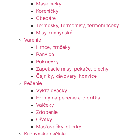
Maselničky
Koreničky
Obedáre
Termosky, termomisy, termohrnčeky
Misy kuchynské
Varenie
Hrnce, hrnčeky
Panvice
Pokrievky
Zapekacie misy, pekáče, plechy
Čajníky, kávovary, konvice
Pečenie
Vykrajovačky
Formy na pečenie a tvorítka
Valčeky
Zdobenie
Ošatky
Masľovačky, stierky
Kuchynské náčinie