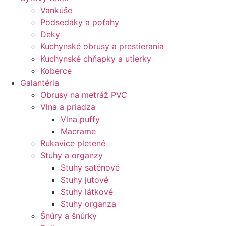
Vankúše
Podsedáky a poťahy
Deky
Kuchynské obrusy a prestierania
Kuchynské chňapky a utierky
Koberce
Galantéria
Obrusy na metráž PVC
Vlna a priadza
Vlna puffy
Macrame
Rukavice pletené
Stuhy a organzy
Stuhy saténové
Stuhy jutové
Stuhy látkové
Stuhy organza
Šnúry a šnúrky