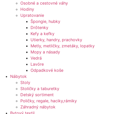
Osobné a cestovné váhy
Hodiny
Upratovanie
Špongie, hubky
Drôtenky
Kefy a kefky
Utierky, handry, prachovky
Metly, metličky, zmetáky, lopatky
Mopy a násady
Vedrá
Lavóre
Odpadkové koše
Nábytok
Stoly
Stoličky a taburetky
Detský sortiment
Poličky, regale, haciky,rámiky
Záhradný nábytok
Bytový textil