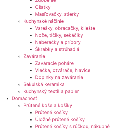
Zdobenie
Ošatky
Masľovačky, stierky
Kuchynské náčinie
Varešky, obracačky, kliešte
Nože, tĺčiky, sekáčiky
Naberačky a príbory
Škrabky a strúhadlá
Zaváranie
Zaváracie poháre
Viečka, otvárače, hlavice
Doplnky na zaváranie
Sekulská keramika
Kuchynský textil a papier
Domácnosť
Prútené koše a košíky
Prútené košíky
Úložné prútené košíky
Prútené košíky s rúčkou, nákupné