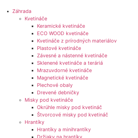
Preskočiť
na
Záhrada
obsah
Kvetináče
Keramické kvetináče
ECO WOOD kvetináče
Kvetináče z prírodných materiálov
Plastové kvetináče
Závesné a nástenné kvetináče
Sklenené kvetináče a teráriá
Mrazuvdorné kvetináče
Magnetické kvetináče
Plechové obaly
Drevené debničky
Misky pod kvetináče
Okrúhle misky pod kvetináč
Štvorcové misky pod kvetináč
Hrantíky
Hrantíky a minihrantíky
Držiaky na hrantíky