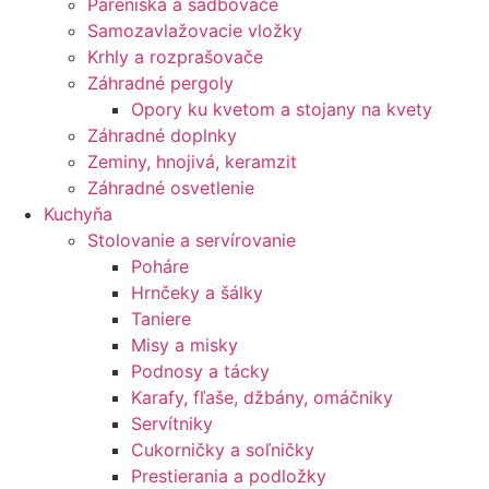
Pareniská a sadbovače
Samozavlažovacie vložky
Krhly a rozprašovače
Záhradné pergoly
Opory ku kvetom a stojany na kvety
Záhradné doplnky
Zeminy, hnojivá, keramzit
Záhradné osvetlenie
Kuchyňa
Stolovanie a servírovanie
Poháre
Hrnčeky a šálky
Taniere
Misy a misky
Podnosy a tácky
Karafy, fľaše, džbány, omáčniky
Servítniky
Cukorničky a soľničky
Prestierania a podložky