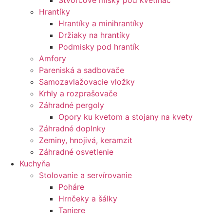
Štvorcové misky pod kvetináč
Hrantíky
Hrantíky a minihrantíky
Držiaky na hrantíky
Podmisky pod hrantík
Amfory
Pareniská a sadbovače
Samozavlažovacie vložky
Krhly a rozprašovače
Záhradné pergoly
Opory ku kvetom a stojany na kvety
Záhradné doplnky
Zeminy, hnojivá, keramzit
Záhradné osvetlenie
Kuchyňa
Stolovanie a servírovanie
Poháre
Hrnčeky a šálky
Taniere