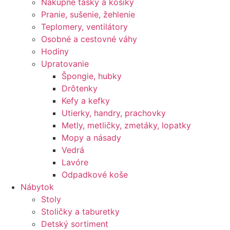
Nákupné tašky a košíky
Pranie, sušenie, žehlenie
Teplomery, ventilátory
Osobné a cestovné váhy
Hodiny
Upratovanie
Špongie, hubky
Drôtenky
Kefy a kefky
Utierky, handry, prachovky
Metly, metličky, zmetáky, lopatky
Mopy a násady
Vedrá
Lavóre
Odpadkové koše
Nábytok
Stoly
Stoličky a taburetky
Detský sortiment