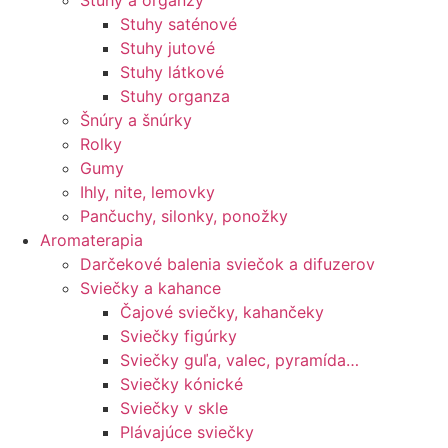
Stuhy a organzy
Stuhy saténové
Stuhy jutové
Stuhy látkové
Stuhy organza
Šnúry a šnúrky
Rolky
Gumy
Ihly, nite, lemovky
Pančuchy, silonky, ponožky
Aromaterapia
Darčekové balenia sviečok a difuzerov
Sviečky a kahance
Čajové sviečky, kahančeky
Sviečky figúrky
Sviečky guľa, valec, pyramída…
Sviečky kónické
Sviečky v skle
Plávajúce sviečky