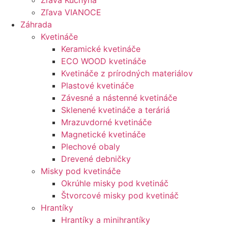
Zľava Kuchyňa
Zľava VIANOCE
Záhrada
Kvetináče
Keramické kvetináče
ECO WOOD kvetináče
Kvetináče z prírodných materiálov
Plastové kvetináče
Závesné a nástenné kvetináče
Sklenené kvetináče a teráriá
Mrazuvdorné kvetináče
Magnetické kvetináče
Plechové obaly
Drevené debničky
Misky pod kvetináče
Okrúhle misky pod kvetináč
Štvorcové misky pod kvetináč
Hrantíky
Hrantíky a minihrantíky