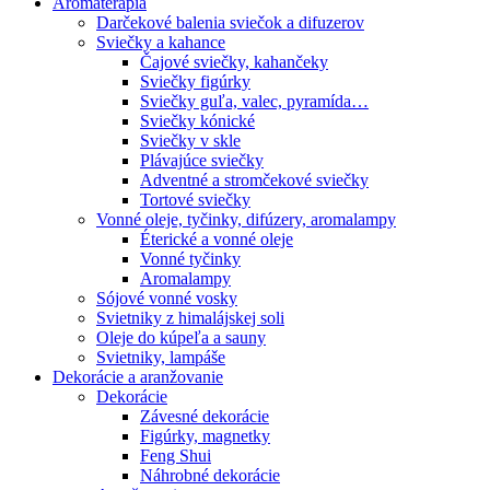
Aromaterapia
Darčekové balenia sviečok a difuzerov
Sviečky a kahance
Čajové sviečky, kahančeky
Sviečky figúrky
Sviečky guľa, valec, pyramída…
Sviečky kónické
Sviečky v skle
Plávajúce sviečky
Adventné a stromčekové sviečky
Tortové sviečky
Vonné oleje, tyčinky, difúzery, aromalampy
Éterické a vonné oleje
Vonné tyčinky
Aromalampy
Sójové vonné vosky
Svietniky z himalájskej soli
Oleje do kúpeľa a sauny
Svietniky, lampáše
Dekorácie a aranžovanie
Dekorácie
Závesné dekorácie
Figúrky, magnetky
Feng Shui
Náhrobné dekorácie