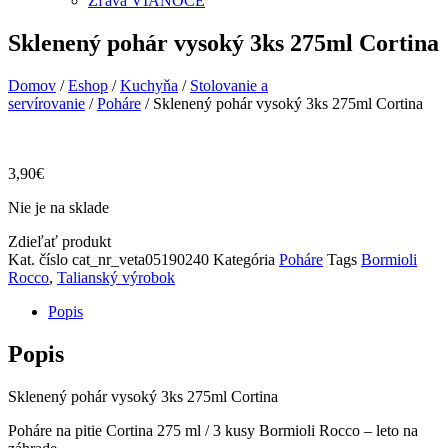
Zľava VIANOCE
Sklenený pohár vysoký 3ks 275ml Cortina
Domov
/
Eshop
/
Kuchyňa
/
Stolovanie a
servírovanie
/
Poháre
/ Sklenený pohár vysoký 3ks 275ml Cortina
3,90
€
Nie je na sklade
Zdieľať produkt
Kat. číslo
cat_nr_veta05190240
Kategória
Poháre
Tags
Bormioli
Rocco
,
Talianský výrobok
Popis
Popis
Sklenený pohár vysoký 3ks 275ml Cortina
Poháre na pitie Cortina 275 ml / 3 kusy Bormioli Rocco – leto na