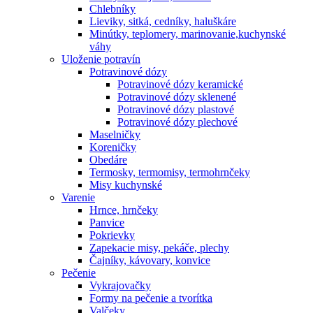
Chlebníky
Lieviky, sitká, cedníky, haluškáre
Minútky, teplomery, marinovanie,kuchynské
váhy
Uloženie potravín
Potravinové dózy
Potravinové dózy keramické
Potravinové dózy sklenené
Potravinové dózy plastové
Potravinové dózy plechové
Maselničky
Koreničky
Obedáre
Termosky, termomisy, termohrnčeky
Misy kuchynské
Varenie
Hrnce, hrnčeky
Panvice
Pokrievky
Zapekacie misy, pekáče, plechy
Čajníky, kávovary, konvice
Pečenie
Vykrajovačky
Formy na pečenie a tvorítka
Valčeky