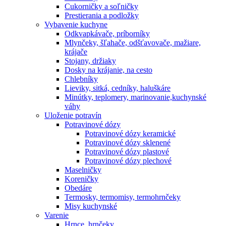
Cukorničky a soľničky
Prestierania a podložky
Vybavenie kuchyne
Odkvapkávače, príborníky
Mlynčeky, šľahače, odšťavovače, mažiare,
krájače
Stojany, držiaky
Dosky na krájanie, na cesto
Chlebníky
Lieviky, sitká, cedníky, haluškáre
Minútky, teplomery, marinovanie,kuchynské
váhy
Uloženie potravín
Potravinové dózy
Potravinové dózy keramické
Potravinové dózy sklenené
Potravinové dózy plastové
Potravinové dózy plechové
Maselničky
Koreničky
Obedáre
Termosky, termomisy, termohrnčeky
Misy kuchynské
Varenie
Hrnce, hrnčeky