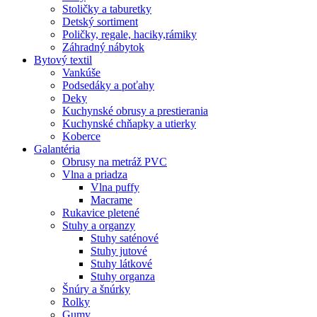
Stoličky a taburetky
Detský sortiment
Poličky, regale, haciky,rámiky
Záhradný nábytok
Bytový textil
Vankúše
Podsedáky a poťahy
Deky
Kuchynské obrusy a prestierania
Kuchynské chňapky a utierky
Koberce
Galantéria
Obrusy na metráž PVC
Vlna a priadza
Vlna puffy
Macrame
Rukavice pletené
Stuhy a organzy
Stuhy saténové
Stuhy jutové
Stuhy látkové
Stuhy organza
Šnúry a šnúrky
Rolky
Gumy