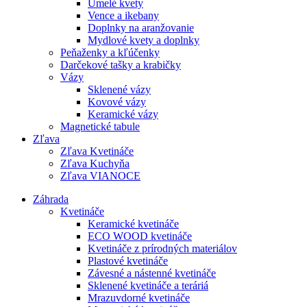
Umelé kvety
Vence a ikebany
Doplnky na aranžovanie
Mydlové kvety a doplnky
Peňaženky a kľúčenky
Darčekové tašky a krabičky
Vázy
Sklenené vázy
Kovové vázy
Keramické vázy
Magnetické tabule
Zľava
Zľava Kvetináče
Zľava Kuchyňa
Zľava VIANOCE
Záhrada
Kvetináče
Keramické kvetináče
ECO WOOD kvetináče
Kvetináče z prírodných materiálov
Plastové kvetináče
Závesné a nástenné kvetináče
Sklenené kvetináče a teráriá
Mrazuvdorné kvetináče