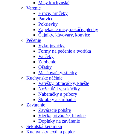
Misy kuchynské
Varenie
Hrnce, hrnčeky
Panvice
Pokrievky
Zapekacie misy, pekáče, plechy
Čajníky, kávovary, konvice
Pečenie
Vykrajovačky
Formy na pečenie a tvorítka
Valčeky
Zdobenie
Ošatky
Masľovačky, stierky
Kuchynské náčinie
Varešky, obracačky, kliešte
Nože, tĺčiky, sekáčiky
Naberačky a príbory
Škrabky a strúhadlá
Zaváranie
Zaváracie poháre
Viečka, otvárače, hlavice
Doplnky na zaváranie
Sekulská keramika
Kuchynský textil a papier