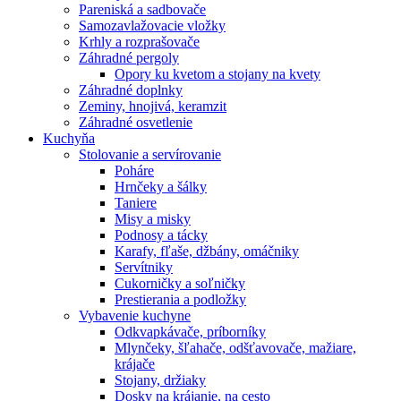
Pareniská a sadbovače
Samozavlažovacie vložky
Krhly a rozprašovače
Záhradné pergoly
Opory ku kvetom a stojany na kvety
Záhradné doplnky
Zeminy, hnojivá, keramzit
Záhradné osvetlenie
Kuchyňa
Stolovanie a servírovanie
Poháre
Hrnčeky a šálky
Taniere
Misy a misky
Podnosy a tácky
Karafy, fľaše, džbány, omáčniky
Servítniky
Cukorničky a soľničky
Prestierania a podložky
Vybavenie kuchyne
Odkvapkávače, príborníky
Mlynčeky, šľahače, odšťavovače, mažiare,
krájače
Stojany, držiaky
Dosky na krájanie, na cesto