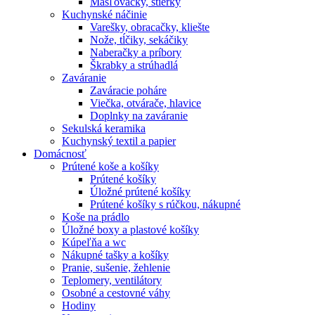
Masľovačky, stierky
Kuchynské náčinie
Varešky, obracačky, kliešte
Nože, tĺčiky, sekáčiky
Naberačky a príbory
Škrabky a strúhadlá
Zaváranie
Zaváracie poháre
Viečka, otvárače, hlavice
Doplnky na zaváranie
Sekulská keramika
Kuchynský textil a papier
Domácnosť
Prútené koše a košíky
Prútené košíky
Úložné prútené košíky
Prútené košíky s rúčkou, nákupné
Koše na prádlo
Úložné boxy a plastové košíky
Kúpeľňa a wc
Nákupné tašky a košíky
Pranie, sušenie, žehlenie
Teplomery, ventilátory
Osobné a cestovné váhy
Hodiny