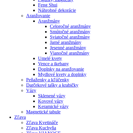
Feng Shui
Náhrobné dekorácie
Aranžovanie
Aranžmány
Celoročné aranžmány
Smútočné aranžmány
Sviatočné aranžmány
Jarné aranžmány
Jesenné aranžmány
Vianočné aranžmány
Umelé kvety
Vence a ikebany
Doplnky na aranžovanie
Mydlové kvety a doplnky
Peňaženky a kľúčenky
Darčekové tašky a krabičky
Vázy
Sklenené vázy
Kovové vázy
Keramické vázy
Magnetické tabule
Zľava
Zľava Kvetináče
Zľava Kuchyňa