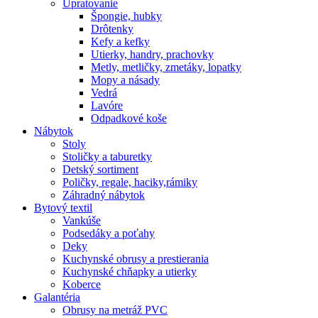
Upratovanie
Špongie, hubky
Drôtenky
Kefy a kefky
Utierky, handry, prachovky
Metly, metličky, zmetáky, lopatky
Mopy a násady
Vedrá
Lavóre
Odpadkové koše
Nábytok
Stoly
Stoličky a taburetky
Detský sortiment
Poličky, regale, haciky,rámiky
Záhradný nábytok
Bytový textil
Vankúše
Podsedáky a poťahy
Deky
Kuchynské obrusy a prestierania
Kuchynské chňapky a utierky
Koberce
Galantéria
Obrusy na metráž PVC