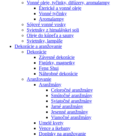
Vonné oleje, tyčinky, difúzery, aromalampy
Éterické a vonné oleje
Vonné tyčinky
Aromalampy
Sójové vonné vosky
Svietniky z himalájskej soli
Oleje do kúpeľa a sauny
Svietniky, lampáše
Dekorácie a aranžovanie
Dekorácie
Závesné dekorácie
Figúrky, magnetky
Feng Shui
Náhrobné dekorácie
Aranžovanie
Aranžmány
Celoročné aranžmány
Smútočné aranžmány
Sviatočné aranžmány
Jarné aranžmány
Jesenné aranžmány
Vianočné aranžmány
Umelé kvety
Vence a ikebany
Doplnky na aranžovanie