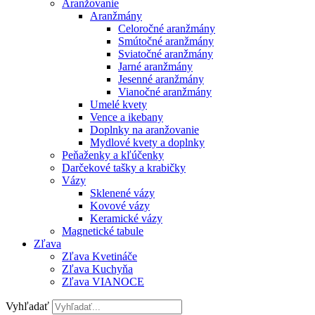
Aranžovanie
Aranžmány
Celoročné aranžmány
Smútočné aranžmány
Sviatočné aranžmány
Jarné aranžmány
Jesenné aranžmány
Vianočné aranžmány
Umelé kvety
Vence a ikebany
Doplnky na aranžovanie
Mydlové kvety a doplnky
Peňaženky a kľúčenky
Darčekové tašky a krabičky
Vázy
Sklenené vázy
Kovové vázy
Keramické vázy
Magnetické tabule
Zľava
Zľava Kvetináče
Zľava Kuchyňa
Zľava VIANOCE
Vyhľadať