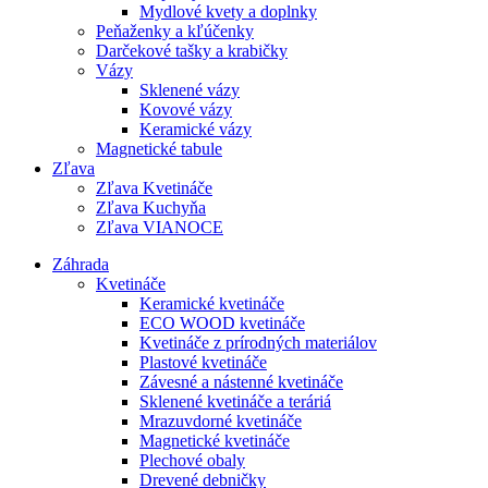
Mydlové kvety a doplnky
Peňaženky a kľúčenky
Darčekové tašky a krabičky
Vázy
Sklenené vázy
Kovové vázy
Keramické vázy
Magnetické tabule
Zľava
Zľava Kvetináče
Zľava Kuchyňa
Zľava VIANOCE
Záhrada
Kvetináče
Keramické kvetináče
ECO WOOD kvetináče
Kvetináče z prírodných materiálov
Plastové kvetináče
Závesné a nástenné kvetináče
Sklenené kvetináče a teráriá
Mrazuvdorné kvetináče
Magnetické kvetináče
Plechové obaly
Drevené debničky