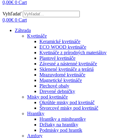
0,00
€
0
Cart
Vyhľadať
0,00
€
0
Cart
Záhrada
Kvetináče
Keramické kvetináče
ECO WOOD kvetináče
Kvetináče z prírodných materiálov
Plastové kvetináče
Závesné a nástenné kvetináče
Sklenené kvetináče a teráriá
Mrazuvdorné kvetináče
Magnetické kvetináče
Plechové obaly
Drevené debničky
Misky pod kvetináče
Okrúhle misky pod kvetináč
Štvorcové misky pod kvetináč
Hrantíky
Hrantíky a minihrantíky
Držiaky na hrantíky
Podmisky pod hrantík
Amfory