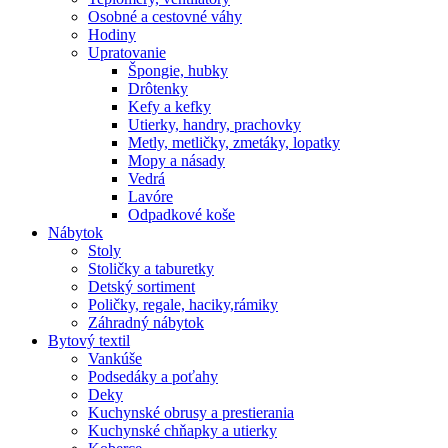
Osobné a cestovné váhy
Hodiny
Upratovanie
Špongie, hubky
Drôtenky
Kefy a kefky
Utierky, handry, prachovky
Metly, metličky, zmetáky, lopatky
Mopy a násady
Vedrá
Lavóre
Odpadkové koše
Nábytok
Stoly
Stoličky a taburetky
Detský sortiment
Poličky, regale, haciky,rámiky
Záhradný nábytok
Bytový textil
Vankúše
Podsedáky a poťahy
Deky
Kuchynské obrusy a prestierania
Kuchynské chňapky a utierky