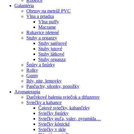
Koberce
Galantéria
Obrusy na metráž PVC
Vlna a priadza
Vlna puffy
Macrame
Rukavice pletené
Stuhy a organzy
Stuhy saténové
Stuhy jutové
Stuhy látkové
Stuhy organza
Šnúry a šnúrky
Rolky
Gumy
Ihly, nite, lemovky
Pančuchy, silonky, ponožky
Aromaterapia
Darčekové balenia sviečok a difuzerov
Sviečky a kahance
Čajové sviečky, kahančeky
Sviečky figúrky
Sviečky guľa, valec, pyramída…
Sviečky kónické
Sviečky v skle