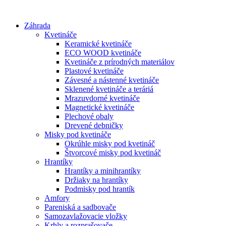
Preskočiť
na
Záhrada
obsah
Kvetináče
Keramické kvetináče
ECO WOOD kvetináče
Kvetináče z prírodných materiálov
Plastové kvetináče
Závesné a nástenné kvetináče
Sklenené kvetináče a teráriá
Mrazuvdorné kvetináče
Magnetické kvetináče
Plechové obaly
Drevené debničky
Misky pod kvetináče
Okrúhle misky pod kvetináč
Štvorcové misky pod kvetináč
Hrantíky
Hrantíky a minihrantíky
Držiaky na hrantíky
Podmisky pod hrantík
Amfory
Pareniská a sadbovače
Samozavlažovacie vložky
Krhly a rozprašovače