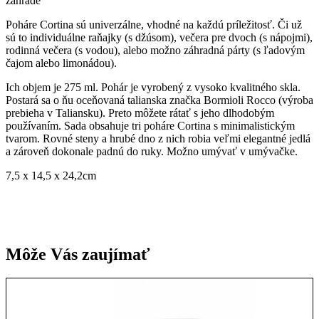
záhrade
Poháre Cortina sú univerzálne, vhodné na každú príležitosť. Či už
sú to individuálne raňajky (s džúsom), večera pre dvoch (s nápojmi),
rodinná večera (s vodou), alebo možno záhradná párty (s ľadovým
čajom alebo limonádou).
I
ch objem je 275 ml. Pohár je vyrobený z vysoko kvalitného skla.
Postará sa o ňu oceňovaná talianska značka Bormioli Rocco (výroba
prebieha v Taliansku). Preto môžete rátať s jeho dlhodobým
používaním. Sada obsahuje tri poháre Cortina s minimalistickým
tvarom. Rovné steny a hrubé dno z nich robia veľmi elegantné jedlá
a zároveň dokonale padnú do ruky. Možno umývať v umývačke.
7,5 x 14,5 x 24,2
cm
Môže Vás zaujímať