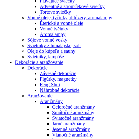
Plávajúce sviečky
Adventné a stromčekové sviečky
Tortové sviečky
Vonné oleje, tyčinky, difúzery, aromalampy
Éterické a vonné oleje
Vonné tyčinky
Aromalampy
Sójové vonné vosky
Svietniky z himalájskej soli
Oleje do kúpeľa a sauny
Svietniky, lampáše
Dekorácie a aranžovanie
Dekorácie
Závesné dekorácie
Figúrky, magnetky
Feng Shui
Náhrobné dekorácie
Aranžovanie
Aranžmány
Celoročné aranžmány
Smútočné aranžmány
Sviatočné aranžmány
Jarné aranžmány
Jesenné aranžmány
Vianočné aranžmány