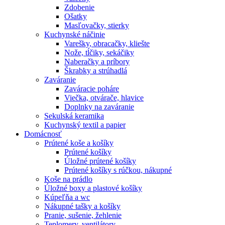
Zdobenie
Ošatky
Masľovačky, stierky
Kuchynské náčinie
Varešky, obracačky, kliešte
Nože, tĺčiky, sekáčiky
Naberačky a príbory
Škrabky a strúhadlá
Zaváranie
Zaváracie poháre
Viečka, otvárače, hlavice
Doplnky na zaváranie
Sekulská keramika
Kuchynský textil a papier
Domácnosť
Prútené koše a košíky
Prútené košíky
Úložné prútené košíky
Prútené košíky s rúčkou, nákupné
Koše na prádlo
Úložné boxy a plastové košíky
Kúpeľňa a wc
Nákupné tašky a košíky
Pranie, sušenie, žehlenie
Teplomery, ventilátory