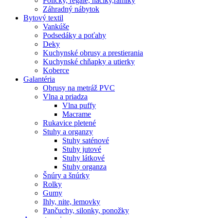
Poličky, regale, haciky,rámiky
Záhradný nábytok
Bytový textil
Vankúše
Podsedáky a poťahy
Deky
Kuchynské obrusy a prestierania
Kuchynské chňapky a utierky
Koberce
Galantéria
Obrusy na metráž PVC
Vlna a priadza
Vlna puffy
Macrame
Rukavice pletené
Stuhy a organzy
Stuhy saténové
Stuhy jutové
Stuhy látkové
Stuhy organza
Šnúry a šnúrky
Rolky
Gumy
Ihly, nite, lemovky
Pančuchy, silonky, ponožky