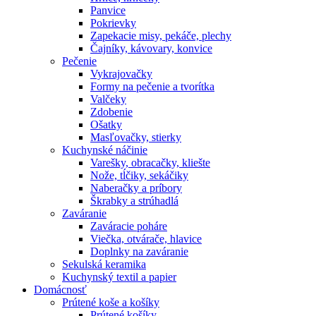
Panvice
Pokrievky
Zapekacie misy, pekáče, plechy
Čajníky, kávovary, konvice
Pečenie
Vykrajovačky
Formy na pečenie a tvorítka
Valčeky
Zdobenie
Ošatky
Masľovačky, stierky
Kuchynské náčinie
Varešky, obracačky, kliešte
Nože, tĺčiky, sekáčiky
Naberačky a príbory
Škrabky a strúhadlá
Zaváranie
Zaváracie poháre
Viečka, otvárače, hlavice
Doplnky na zaváranie
Sekulská keramika
Kuchynský textil a papier
Domácnosť
Prútené koše a košíky
Prútené košíky