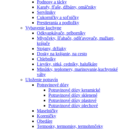
Podnosy a tácky
Karafy, fľaše, džbány, omáčniky
Servítniky
Cukorničky a soľničky
Prestierania a podložky
Vybavenie kuchyne
Odkvapkávače, príborníky
Mlynčeky, šľahače, odšťavovače, mažiare,
krájače
Stojany, držiaky
Dosky na krájanie, na cesto
Chlebníky
Lieviky, sitká, cedníky, haluškáre
Minútky, teplomery, marinovanie,kuchynské
váhy
Uloženie potravín
Potravinové dózy
Potravinové dózy keramické
Potravinové dózy sklenené
Potravinové dózy plastové
Potravinové dózy plechové
Maselničky
Koreničky
Obedáre
Termosky, termomisy, termohrnčeky