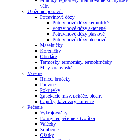
Minútky, teplomery, marinovanie,kuchynské
váhy
Uloženie potravín
Potravinové dózy
Potravinové dózy keramické
Potravinové dózy sklenené
Potravinové dózy plastové
Potravinové dózy plechové
Maselničky
Koreničky
Obedáre
Termosky, termomisy, termohrnčeky
Misy kuchynské
Varenie
Hrnce, hrnčeky
Panvice
Pokrievky
Zapekacie misy, pekáče, plechy
Čajníky, kávovary, konvice
Pečenie
Vykrajovačky
Formy na pečenie a tvorítka
Valčeky
Zdobenie
Ošatky