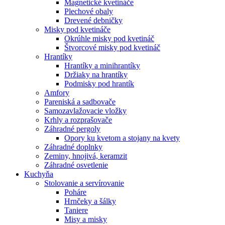
Magnetické kvetináče
Plechové obaly
Drevené debničky
Misky pod kvetináče
Okrúhle misky pod kvetináč
Štvorcové misky pod kvetináč
Hrantíky
Hrantíky a minihrantíky
Držiaky na hrantíky
Podmisky pod hrantík
Amfory
Pareniská a sadbovače
Samozavlažovacie vložky
Krhly a rozprašovače
Záhradné pergoly
Opory ku kvetom a stojany na kvety
Záhradné doplnky
Zeminy, hnojivá, keramzit
Záhradné osvetlenie
Kuchyňa
Stolovanie a servírovanie
Poháre
Hrnčeky a šálky
Taniere
Misy a misky