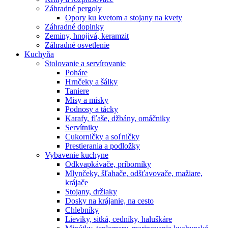
Záhradné pergoly
Opory ku kvetom a stojany na kvety
Záhradné doplnky
Zeminy, hnojivá, keramzit
Záhradné osvetlenie
Kuchyňa
Stolovanie a servírovanie
Poháre
Hrnčeky a šálky
Taniere
Misy a misky
Podnosy a tácky
Karafy, fľaše, džbány, omáčniky
Servítniky
Cukorničky a soľničky
Prestierania a podložky
Vybavenie kuchyne
Odkvapkávače, príborníky
Mlynčeky, šľahače, odšťavovače, mažiare,
krájače
Stojany, držiaky
Dosky na krájanie, na cesto
Chlebníky
Lieviky, sitká, cedníky, haluškáre