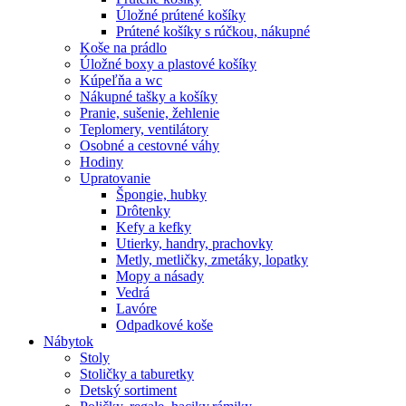
Úložné prútené košíky
Prútené košíky s rúčkou, nákupné
Koše na prádlo
Úložné boxy a plastové košíky
Kúpeľňa a wc
Nákupné tašky a košíky
Pranie, sušenie, žehlenie
Teplomery, ventilátory
Osobné a cestovné váhy
Hodiny
Upratovanie
Špongie, hubky
Drôtenky
Kefy a kefky
Utierky, handry, prachovky
Metly, metličky, zmetáky, lopatky
Mopy a násady
Vedrá
Lavóre
Odpadkové koše
Nábytok
Stoly
Stoličky a taburetky
Detský sortiment