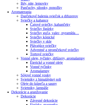
Ihly, nite, lemovky
Pančuchy, silonky, ponožky
Aromaterapia
Darčekové balenia sviečok a difuzerov
Sviečky a kahance
Čajové sviečky, kahančeky
Sviečky figúrky
Sviečky guľa, valec, pyramída…
Sviečky kónické
Sviečky v skle
Plávajúce sviečky
Adventné a stromčekové sviečky
Tortové sviečky
Vonné oleje, tyčinky, difúzery, aromalampy
Éterické a vonné oleje
Vonné tyčinky
Aromalampy
Sójové vonné vosky
Svietniky z himalájskej soli
Oleje do kúpeľa a sauny
Svietniky, lampáše
Dekorácie a aranžovanie
Dekorácie
Závesné dekorácie
Figúrky, magnetky