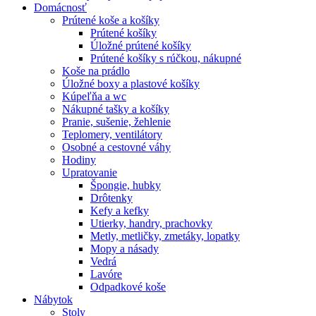
Domácnosť
Prútené koše a košíky
Prútené košíky
Úložné prútené košíky
Prútené košíky s rúčkou, nákupné
Koše na prádlo
Úložné boxy a plastové košíky
Kúpeľňa a wc
Nákupné tašky a košíky
Pranie, sušenie, žehlenie
Teplomery, ventilátory
Osobné a cestovné váhy
Hodiny
Upratovanie
Špongie, hubky
Drôtenky
Kefy a kefky
Utierky, handry, prachovky
Metly, metličky, zmetáky, lopatky
Mopy a násady
Vedrá
Lavóre
Odpadkové koše
Nábytok
Stoly