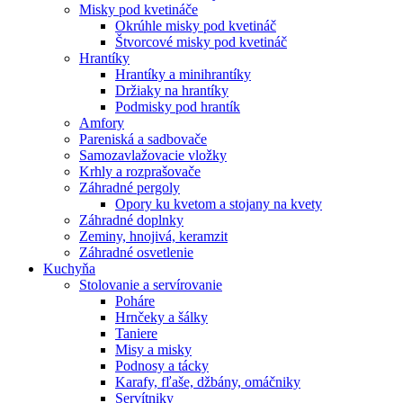
Misky pod kvetináče
Okrúhle misky pod kvetináč
Štvorcové misky pod kvetináč
Hrantíky
Hrantíky a minihrantíky
Držiaky na hrantíky
Podmisky pod hrantík
Amfory
Pareniská a sadbovače
Samozavlažovacie vložky
Krhly a rozprašovače
Záhradné pergoly
Opory ku kvetom a stojany na kvety
Záhradné doplnky
Zeminy, hnojivá, keramzit
Záhradné osvetlenie
Kuchyňa
Stolovanie a servírovanie
Poháre
Hrnčeky a šálky
Taniere
Misy a misky
Podnosy a tácky
Karafy, fľaše, džbány, omáčniky
Servítniky