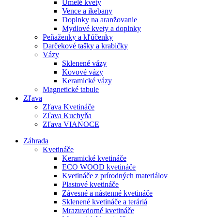
Umelé kvety
Vence a ikebany
Doplnky na aranžovanie
Mydlové kvety a doplnky
Peňaženky a kľúčenky
Darčekové tašky a krabičky
Vázy
Sklenené vázy
Kovové vázy
Keramické vázy
Magnetické tabule
Zľava
Zľava Kvetináče
Zľava Kuchyňa
Zľava VIANOCE
Záhrada
Kvetináče
Keramické kvetináče
ECO WOOD kvetináče
Kvetináče z prírodných materiálov
Plastové kvetináče
Závesné a nástenné kvetináče
Sklenené kvetináče a teráriá
Mrazuvdorné kvetináče