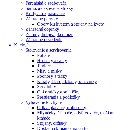
Pareniská a sadbovače
Samozavlažovacie vložky
Krhly a rozprašovače
Záhradné pergoly
Opory ku kvetom a stojany na kvety
Záhradné doplnky
Zeminy, hnojivá, keramzit
Záhradné osvetlenie
Kuchyňa
Stolovanie a servírovanie
Poháre
Hrnčeky a šálky
Taniere
Misy a misky
Podnosy a tácky
Karafy, fľaše, džbány, omáčniky
Servítniky
Cukorničky a soľničky
Prestierania a podložky
Vybavenie kuchyne
Odkvapkávače, príborníky
Mlynčeky, šľahače, odšťavovače, mažiare,
krájače
Stojany, držiaky
Dosky na krájanie, na cesto