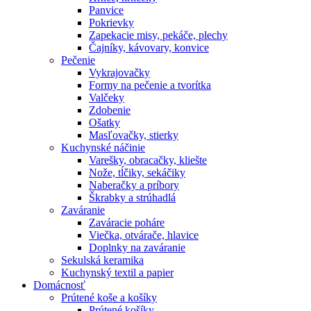
Panvice
Pokrievky
Zapekacie misy, pekáče, plechy
Čajníky, kávovary, konvice
Pečenie
Vykrajovačky
Formy na pečenie a tvorítka
Valčeky
Zdobenie
Ošatky
Masľovačky, stierky
Kuchynské náčinie
Varešky, obracačky, kliešte
Nože, tĺčiky, sekáčiky
Naberačky a príbory
Škrabky a strúhadlá
Zaváranie
Zaváracie poháre
Viečka, otvárače, hlavice
Doplnky na zaváranie
Sekulská keramika
Kuchynský textil a papier
Domácnosť
Prútené koše a košíky
Prútené košíky