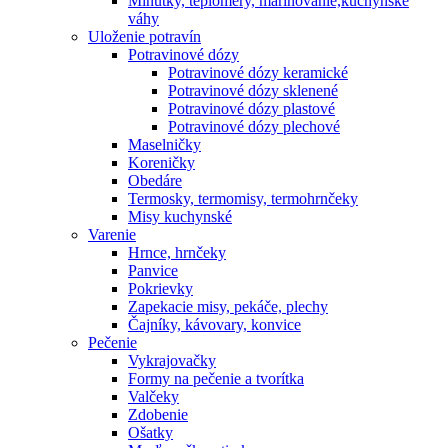
Minútky, teplomery, marinovanie,kuchynské
váhy
Uloženie potravín
Potravinové dózy
Potravinové dózy keramické
Potravinové dózy sklenené
Potravinové dózy plastové
Potravinové dózy plechové
Maselničky
Koreničky
Obedáre
Termosky, termomisy, termohrnčeky
Misy kuchynské
Varenie
Hrnce, hrnčeky
Panvice
Pokrievky
Zapekacie misy, pekáče, plechy
Čajníky, kávovary, konvice
Pečenie
Vykrajovačky
Formy na pečenie a tvorítka
Valčeky
Zdobenie
Ošatky