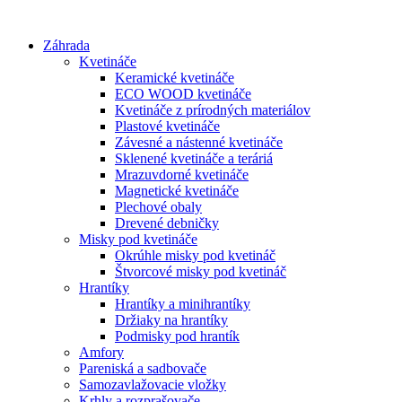
Preskočiť
na
Záhrada
obsah
Kvetináče
Keramické kvetináče
ECO WOOD kvetináče
Kvetináče z prírodných materiálov
Plastové kvetináče
Závesné a nástenné kvetináče
Sklenené kvetináče a teráriá
Mrazuvdorné kvetináče
Magnetické kvetináče
Plechové obaly
Drevené debničky
Misky pod kvetináče
Okrúhle misky pod kvetináč
Štvorcové misky pod kvetináč
Hrantíky
Hrantíky a minihrantíky
Držiaky na hrantíky
Podmisky pod hrantík
Amfory
Pareniská a sadbovače
Samozavlažovacie vložky
Krhly a rozprašovače