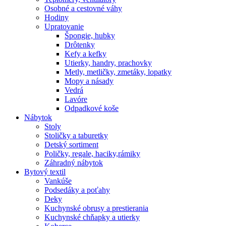
Osobné a cestovné váhy
Hodiny
Upratovanie
Špongie, hubky
Drôtenky
Kefy a kefky
Utierky, handry, prachovky
Metly, metličky, zmetáky, lopatky
Mopy a násady
Vedrá
Lavóre
Odpadkové koše
Nábytok
Stoly
Stoličky a taburetky
Detský sortiment
Poličky, regale, haciky,rámiky
Záhradný nábytok
Bytový textil
Vankúše
Podsedáky a poťahy
Deky
Kuchynské obrusy a prestierania
Kuchynské chňapky a utierky