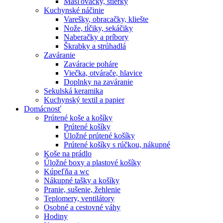
Masľovačky, stierky
Kuchynské náčinie
Varešky, obracačky, kliešte
Nože, tĺčiky, sekáčiky
Naberačky a príbory
Škrabky a strúhadlá
Zaváranie
Zaváracie poháre
Viečka, otvárače, hlavice
Doplnky na zaváranie
Sekulská keramika
Kuchynský textil a papier
Domácnosť
Prútené koše a košíky
Prútené košíky
Úložné prútené košíky
Prútené košíky s rúčkou, nákupné
Koše na prádlo
Úložné boxy a plastové košíky
Kúpeľňa a wc
Nákupné tašky a košíky
Pranie, sušenie, žehlenie
Teplomery, ventilátory
Osobné a cestovné váhy
Hodiny