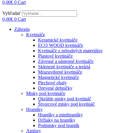
0,00
€
0
Cart
Vyhľadať
0,00
€
0
Cart
Záhrada
Kvetináče
Keramické kvetináče
ECO WOOD kvetináče
Kvetináče z prírodných materiálov
Plastové kvetináče
Závesné a nástenné kvetináče
Sklenené kvetináče a teráriá
Mrazuvdorné kvetináče
Magnetické kvetináče
Plechové obaly
Drevené debničky
Misky pod kvetináče
Okrúhle misky pod kvetináč
Štvorcové misky pod kvetináč
Hrantíky
Hrantíky a minihrantíky
Držiaky na hrantíky
Podmisky pod hrantík
Amfory