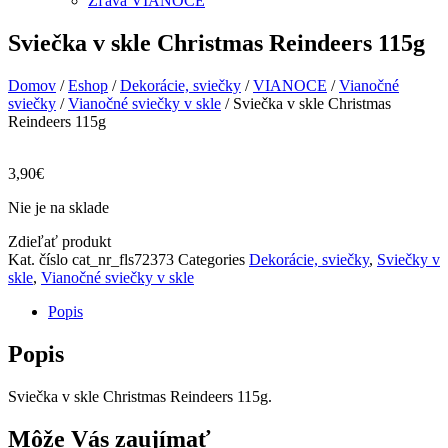
Zľava VIANOCE
Sviečka v skle Christmas Reindeers 115g
Domov
/
Eshop
/
Dekorácie, sviečky
/
VIANOCE
/
Vianočné
sviečky
/
Vianočné sviečky v skle
/ Sviečka v skle Christmas
Reindeers 115g
3,90
€
Nie je na sklade
Zdieľať produkt
Kat. číslo
cat_nr_fls72373
Categories
Dekorácie, sviečky
,
Sviečky v
skle
,
Vianočné sviečky v skle
Popis
Popis
Sviečka v skle Christmas Reindeers 115g.
Môže Vás zaujímať