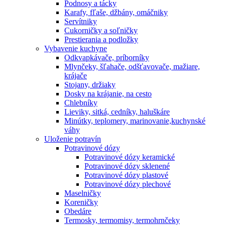
Podnosy a tácky
Karafy, fľaše, džbány, omáčniky
Servítniky
Cukorničky a soľničky
Prestierania a podložky
Vybavenie kuchyne
Odkvapkávače, príborníky
Mlynčeky, šľahače, odšťavovače, mažiare,
krájače
Stojany, držiaky
Dosky na krájanie, na cesto
Chlebníky
Lieviky, sitká, cedníky, haluškáre
Minútky, teplomery, marinovanie,kuchynské
váhy
Uloženie potravín
Potravinové dózy
Potravinové dózy keramické
Potravinové dózy sklenené
Potravinové dózy plastové
Potravinové dózy plechové
Maselničky
Koreničky
Obedáre
Termosky, termomisy, termohrnčeky