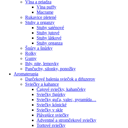
Vlna a priadza
Vlna puffy
Macrame
Rukavice pletené
Stuhy a organzy
Stuhy saténové
Stuhy jutové
Stuhy látkové
Stuhy organza
Šnúry a šnúrky
Rolky
Gumy
Ihly, nite, lemovky
Pančuchy, silonky, ponožky
Aromaterapia
Darčekové balenia sviečok a difuzerov
Sviečky a kahance
Čajové sviečky, kahančeky
Sviečky figúrky
Sviečky guľa, valec, pyramída…
Sviečky kónické
Sviečky v skle
Plávajúce sviečky
Adventné a stromčekové sviečky
Tortové sviečky