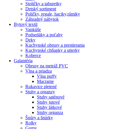
Stoličky a taburetky
Detský sortiment
Poličky, regale, haciky,rámiky
Záhradný nábytok
Bytový textil
Vankúše
Podsedáky a poťahy
Deky
Kuchynské obrusy a prestierania
Kuchynské chňapky a utierky
Koberce
Galantéria
Obrusy na metráž PVC
Vlna a priadza
Vlna puffy
Macrame
Rukavice pletené
Stuhy a organzy
Stuhy saténové
Stuhy jutové
Stuhy látkové
Stuhy organza
Šnúry a šnúrky
Rolky
Gumy