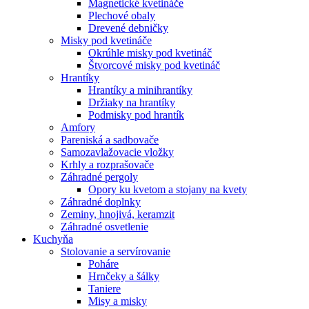
Magnetické kvetináče
Plechové obaly
Drevené debničky
Misky pod kvetináče
Okrúhle misky pod kvetináč
Štvorcové misky pod kvetináč
Hrantíky
Hrantíky a minihrantíky
Držiaky na hrantíky
Podmisky pod hrantík
Amfory
Pareniská a sadbovače
Samozavlažovacie vložky
Krhly a rozprašovače
Záhradné pergoly
Opory ku kvetom a stojany na kvety
Záhradné doplnky
Zeminy, hnojivá, keramzit
Záhradné osvetlenie
Kuchyňa
Stolovanie a servírovanie
Poháre
Hrnčeky a šálky
Taniere
Misy a misky