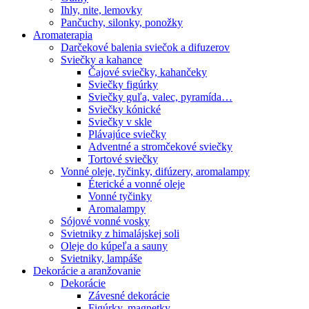
Ihly, nite, lemovky
Pančuchy, silonky, ponožky
Aromaterapia
Darčekové balenia sviečok a difuzerov
Sviečky a kahance
Čajové sviečky, kahančeky
Sviečky figúrky
Sviečky guľa, valec, pyramída…
Sviečky kónické
Sviečky v skle
Plávajúce sviečky
Adventné a stromčekové sviečky
Tortové sviečky
Vonné oleje, tyčinky, difúzery, aromalampy
Éterické a vonné oleje
Vonné tyčinky
Aromalampy
Sójové vonné vosky
Svietniky z himalájskej soli
Oleje do kúpeľa a sauny
Svietniky, lampáše
Dekorácie a aranžovanie
Dekorácie
Závesné dekorácie
Figúrky, magnetky