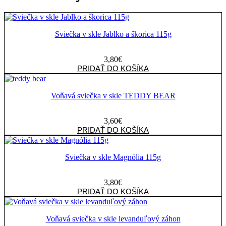
Sviečka v skle Jablko a škorica 115g
3,80
€
množstvo
PRIDAŤ DO KOŠÍKA
Sviečka
v
skle
Voňavá sviečka v skle TEDDY BEAR
Jablko
a
3,60
€
škorica
množstvo
PRIDAŤ DO KOŠÍKA
115g
Voňavá
sviečka
v
Sviečka v skle Magnólia 115g
skle
TEDDY
3,80
€
BEAR
množstvo
PRIDAŤ DO KOŠÍKA
Sviečka
v
skle
Voňavá sviečka v skle levanduľový záhon