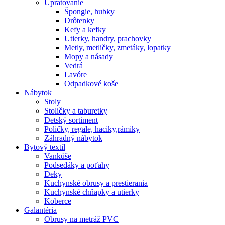
Upratovanie
Špongie, hubky
Drôtenky
Kefy a kefky
Utierky, handry, prachovky
Metly, metličky, zmetáky, lopatky
Mopy a násady
Vedrá
Lavóre
Odpadkové koše
Nábytok
Stoly
Stoličky a taburetky
Detský sortiment
Poličky, regale, haciky,rámiky
Záhradný nábytok
Bytový textil
Vankúše
Podsedáky a poťahy
Deky
Kuchynské obrusy a prestierania
Kuchynské chňapky a utierky
Koberce
Galantéria
Obrusy na metráž PVC