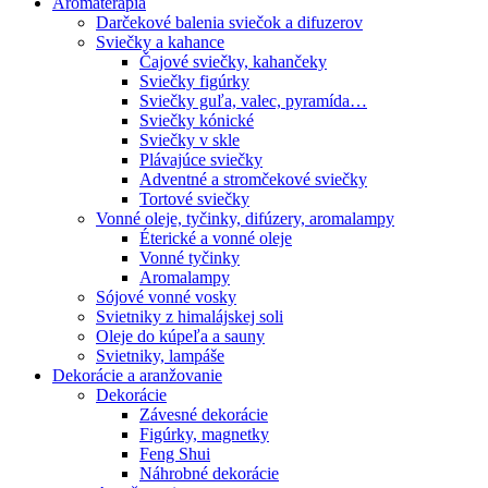
Aromaterapia
Darčekové balenia sviečok a difuzerov
Sviečky a kahance
Čajové sviečky, kahančeky
Sviečky figúrky
Sviečky guľa, valec, pyramída…
Sviečky kónické
Sviečky v skle
Plávajúce sviečky
Adventné a stromčekové sviečky
Tortové sviečky
Vonné oleje, tyčinky, difúzery, aromalampy
Éterické a vonné oleje
Vonné tyčinky
Aromalampy
Sójové vonné vosky
Svietniky z himalájskej soli
Oleje do kúpeľa a sauny
Svietniky, lampáše
Dekorácie a aranžovanie
Dekorácie
Závesné dekorácie
Figúrky, magnetky
Feng Shui
Náhrobné dekorácie