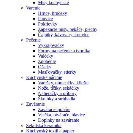
Misy kuchynské
Varenie
Hrnce, hrnčeky
Panvice
Pokrievky
Zapekacie misy, pekáče, plechy
Čajníky, kávovary, konvice
Pečenie
Vykrajovačky
Formy na pečenie a tvorítka
Valčeky
Zdobenie
Ošatky
Masľovačky, stierky
Kuchynské náčinie
Varešky, obracačky, kliešte
Nože, tĺčiky, sekáčiky
Naberačky a príbory
Škrabky a strúhadlá
Zaváranie
Zaváracie poháre
Viečka, otvárače, hlavice
Doplnky na zaváranie
Sekulská keramika
Kuchynský textil a papier