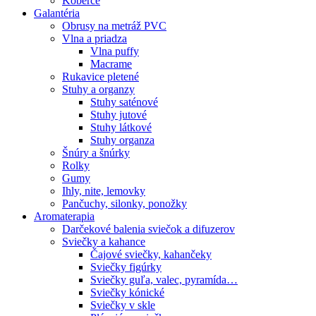
Koberce
Galantéria
Obrusy na metráž PVC
Vlna a priadza
Vlna puffy
Macrame
Rukavice pletené
Stuhy a organzy
Stuhy saténové
Stuhy jutové
Stuhy látkové
Stuhy organza
Šnúry a šnúrky
Rolky
Gumy
Ihly, nite, lemovky
Pančuchy, silonky, ponožky
Aromaterapia
Darčekové balenia sviečok a difuzerov
Sviečky a kahance
Čajové sviečky, kahančeky
Sviečky figúrky
Sviečky guľa, valec, pyramída…
Sviečky kónické
Sviečky v skle