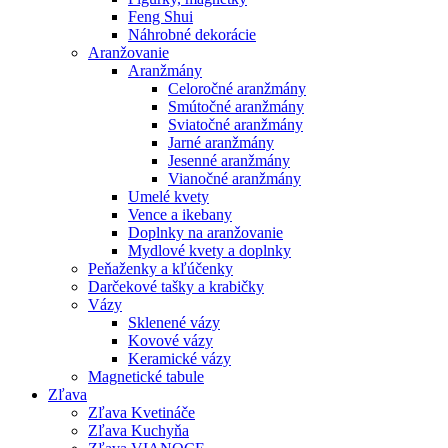
Feng Shui
Náhrobné dekorácie
Aranžovanie
Aranžmány
Celoročné aranžmány
Smútočné aranžmány
Sviatočné aranžmány
Jarné aranžmány
Jesenné aranžmány
Vianočné aranžmány
Umelé kvety
Vence a ikebany
Doplnky na aranžovanie
Mydlové kvety a doplnky
Peňaženky a kľúčenky
Darčekové tašky a krabičky
Vázy
Sklenené vázy
Kovové vázy
Keramické vázy
Magnetické tabule
Zľava
Zľava Kvetináče
Zľava Kuchyňa