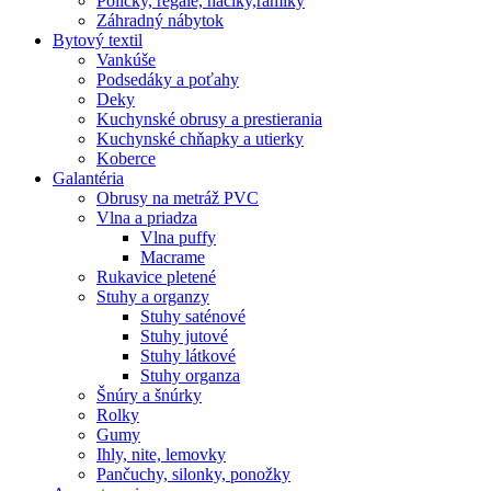
Poličky, regale, haciky,rámiky
Záhradný nábytok
Bytový textil
Vankúše
Podsedáky a poťahy
Deky
Kuchynské obrusy a prestierania
Kuchynské chňapky a utierky
Koberce
Galantéria
Obrusy na metráž PVC
Vlna a priadza
Vlna puffy
Macrame
Rukavice pletené
Stuhy a organzy
Stuhy saténové
Stuhy jutové
Stuhy látkové
Stuhy organza
Šnúry a šnúrky
Rolky
Gumy
Ihly, nite, lemovky
Pančuchy, silonky, ponožky