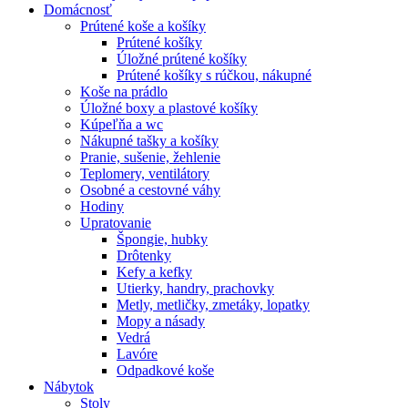
Domácnosť
Prútené koše a košíky
Prútené košíky
Úložné prútené košíky
Prútené košíky s rúčkou, nákupné
Koše na prádlo
Úložné boxy a plastové košíky
Kúpeľňa a wc
Nákupné tašky a košíky
Pranie, sušenie, žehlenie
Teplomery, ventilátory
Osobné a cestovné váhy
Hodiny
Upratovanie
Špongie, hubky
Drôtenky
Kefy a kefky
Utierky, handry, prachovky
Metly, metličky, zmetáky, lopatky
Mopy a násady
Vedrá
Lavóre
Odpadkové koše
Nábytok
Stoly