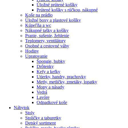
Úložné prútené košíky
Prútené košíky s rúčkou, nákupné
Koše na prádlo
Úložné boxy a plastové košíky
Kúpeľňa a wc
Nákupné tašky a košíky
Pranie, sušenie, žehlenie
Teplomery, ventilátory
Osobné a cestovné váhy
Hodiny
Upratovanie
Špongie, hubky
Drôtenky
Kefy a kefky
Utierky, handry, prachovky
Metly, metličky, zmetáky, lopatky
Mopy a násady
Vedrá
Lavóre
Odpadkové koše
Nábytok
Stoly
Stoličky a taburetky
Detský sortiment