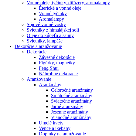
Vonné oleje, tyčinky, difúzery, aromalampy
Éterické a vonné oleje
Vonné tyčinky
Aromalampy
Sójové vonné vosky
Svietniky z himalájskej soli
Oleje do kúpeľa a sauny
Svietniky, lampáše
Dekorácie a aranžovanie
Dekorácie
Závesné dekorácie
Figúrky, magnetky
Feng Shui
Náhrobné dekorácie
Aranžovanie
Aranžmány
Celoročné aranžmány
Smútočné aranžmány
Sviatočné aranžmány
Jarné aranžmány
Jesenné aranžmány
Vianočné aranžmány
Umelé kvety
Vence a ikebany
Doplnky na aranžovanie