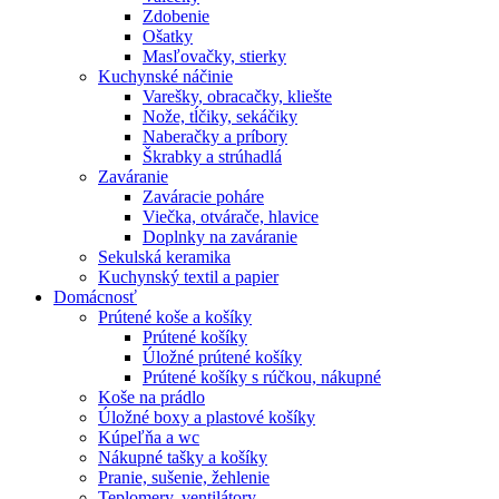
Zdobenie
Ošatky
Masľovačky, stierky
Kuchynské náčinie
Varešky, obracačky, kliešte
Nože, tĺčiky, sekáčiky
Naberačky a príbory
Škrabky a strúhadlá
Zaváranie
Zaváracie poháre
Viečka, otvárače, hlavice
Doplnky na zaváranie
Sekulská keramika
Kuchynský textil a papier
Domácnosť
Prútené koše a košíky
Prútené košíky
Úložné prútené košíky
Prútené košíky s rúčkou, nákupné
Koše na prádlo
Úložné boxy a plastové košíky
Kúpeľňa a wc
Nákupné tašky a košíky
Pranie, sušenie, žehlenie
Teplomery, ventilátory