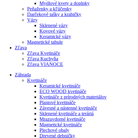
Mydlové kvety a doplnky
Peňaženky a kľúčenky
Darčekové tašky a krabičky
Vázy
Sklenené vázy
Kovové vázy
Keramické vázy
Magnetické tabule
Zľava
Zľava Kvetináče
Zľava Kuchyňa
Zľava VIANOCE
Záhrada
Kvetináče
Keramické kvetináče
ECO WOOD kvetináče
Kvetináče z prírodných materiálov
Plastové kvetináče
Závesné a nástenné kvetináče
Sklenené kvetináče a teráriá
Mrazuvdorné kvetináče
Magnetické kvetináče
Plechové obaly
Drevené debničky