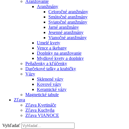
Aranžovanie
Aranžmány
Celoročné aranžmány
Smútočné aranžmány
Sviatočné aranžmány
Jarné aranžmány
Jesenné aranžmány
Vianočné aranžmány
Umelé kvety
Vence a ikebany
Doplnky na aranžovanie
Mydlové kvety a doplnky
Peňaženky a kľúčenky
Darčekové tašky a krabičky
Vázy
Sklenené vázy
Kovové vázy
Keramické vázy
Magnetické tabule
Zľava
Zľava Kvetináče
Zľava Kuchyňa
Zľava VIANOCE
Vyhľadať