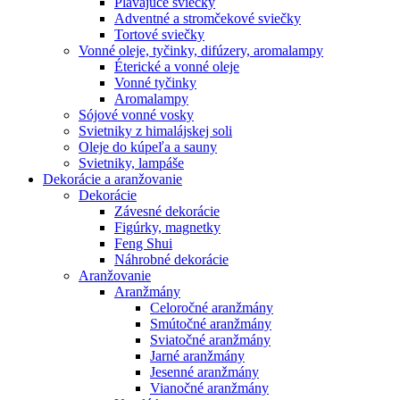
Plávajúce sviečky
Adventné a stromčekové sviečky
Tortové sviečky
Vonné oleje, tyčinky, difúzery, aromalampy
Éterické a vonné oleje
Vonné tyčinky
Aromalampy
Sójové vonné vosky
Svietniky z himalájskej soli
Oleje do kúpeľa a sauny
Svietniky, lampáše
Dekorácie a aranžovanie
Dekorácie
Závesné dekorácie
Figúrky, magnetky
Feng Shui
Náhrobné dekorácie
Aranžovanie
Aranžmány
Celoročné aranžmány
Smútočné aranžmány
Sviatočné aranžmány
Jarné aranžmány
Jesenné aranžmány
Vianočné aranžmány