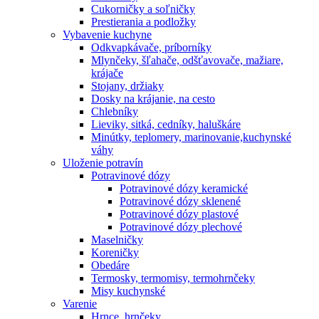
Cukorničky a soľničky
Prestierania a podložky
Vybavenie kuchyne
Odkvapkávače, príborníky
Mlynčeky, šľahače, odšťavovače, mažiare,
krájače
Stojany, držiaky
Dosky na krájanie, na cesto
Chlebníky
Lieviky, sitká, cedníky, haluškáre
Minútky, teplomery, marinovanie,kuchynské
váhy
Uloženie potravín
Potravinové dózy
Potravinové dózy keramické
Potravinové dózy sklenené
Potravinové dózy plastové
Potravinové dózy plechové
Maselničky
Koreničky
Obedáre
Termosky, termomisy, termohrnčeky
Misy kuchynské
Varenie
Hrnce, hrnčeky