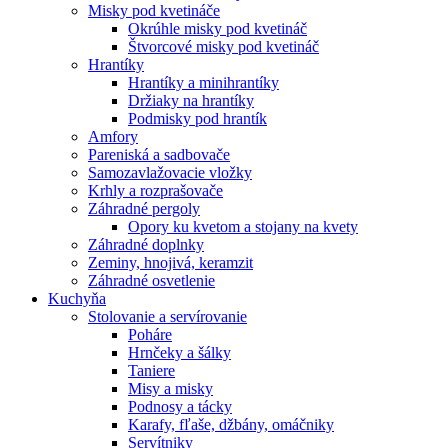
Misky pod kvetináče
Okrúhle misky pod kvetináč
Štvorcové misky pod kvetináč
Hrantíky
Hrantíky a minihrantíky
Držiaky na hrantíky
Podmisky pod hrantík
Amfory
Pareniská a sadbovače
Samozavlažovacie vložky
Krhly a rozprašovače
Záhradné pergoly
Opory ku kvetom a stojany na kvety
Záhradné doplnky
Zeminy, hnojivá, keramzit
Záhradné osvetlenie
Kuchyňa
Stolovanie a servírovanie
Poháre
Hrnčeky a šálky
Taniere
Misy a misky
Podnosy a tácky
Karafy, fľaše, džbány, omáčniky
Servítniky