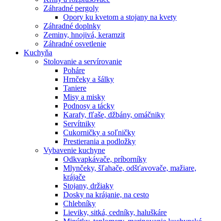
Záhradné pergoly
Opory ku kvetom a stojany na kvety
Záhradné doplnky
Zeminy, hnojivá, keramzit
Záhradné osvetlenie
Kuchyňa
Stolovanie a servírovanie
Poháre
Hrnčeky a šálky
Taniere
Misy a misky
Podnosy a tácky
Karafy, fľaše, džbány, omáčniky
Servítniky
Cukorničky a soľničky
Prestierania a podložky
Vybavenie kuchyne
Odkvapkávače, príborníky
Mlynčeky, šľahače, odšťavovače, mažiare,
krájače
Stojany, držiaky
Dosky na krájanie, na cesto
Chlebníky
Lieviky, sitká, cedníky, haluškáre