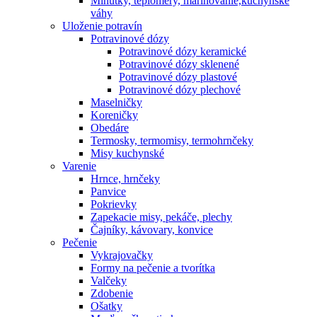
Minútky, teplomery, marinovanie,kuchynské
váhy
Uloženie potravín
Potravinové dózy
Potravinové dózy keramické
Potravinové dózy sklenené
Potravinové dózy plastové
Potravinové dózy plechové
Maselničky
Koreničky
Obedáre
Termosky, termomisy, termohrnčeky
Misy kuchynské
Varenie
Hrnce, hrnčeky
Panvice
Pokrievky
Zapekacie misy, pekáče, plechy
Čajníky, kávovary, konvice
Pečenie
Vykrajovačky
Formy na pečenie a tvorítka
Valčeky
Zdobenie
Ošatky