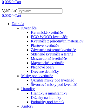
0,00
€
0
Cart
Vyhľadať
0,00
€
0
Cart
Záhrada
Kvetináče
Keramické kvetináče
ECO WOOD kvetináče
Kvetináče z prírodných materiálov
Plastové kvetináče
Závesné a nástenné kvetináče
Sklenené kvetináče a teráriá
Mrazuvdorné kvetináče
Magnetické kvetináče
Plechové obaly
Drevené debničky
Misky pod kvetináče
Okrúhle misky pod kvetináč
Štvorcové misky pod kvetináč
Hrantíky
Hrantíky a minihrantíky
Držiaky na hrantíky
Podmisky pod hrantík
Amfory