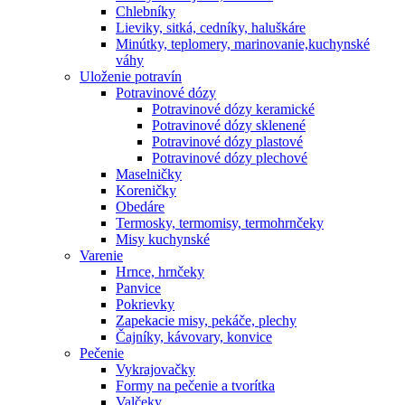
Chlebníky
Lieviky, sitká, cedníky, haluškáre
Minútky, teplomery, marinovanie,kuchynské
váhy
Uloženie potravín
Potravinové dózy
Potravinové dózy keramické
Potravinové dózy sklenené
Potravinové dózy plastové
Potravinové dózy plechové
Maselničky
Koreničky
Obedáre
Termosky, termomisy, termohrnčeky
Misy kuchynské
Varenie
Hrnce, hrnčeky
Panvice
Pokrievky
Zapekacie misy, pekáče, plechy
Čajníky, kávovary, konvice
Pečenie
Vykrajovačky
Formy na pečenie a tvorítka
Valčeky