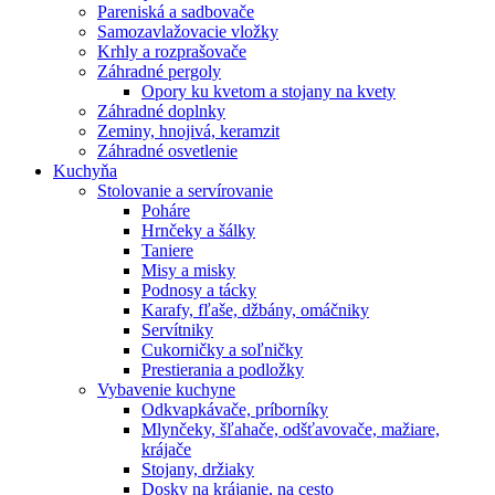
Pareniská a sadbovače
Samozavlažovacie vložky
Krhly a rozprašovače
Záhradné pergoly
Opory ku kvetom a stojany na kvety
Záhradné doplnky
Zeminy, hnojivá, keramzit
Záhradné osvetlenie
Kuchyňa
Stolovanie a servírovanie
Poháre
Hrnčeky a šálky
Taniere
Misy a misky
Podnosy a tácky
Karafy, fľaše, džbány, omáčniky
Servítniky
Cukorničky a soľničky
Prestierania a podložky
Vybavenie kuchyne
Odkvapkávače, príborníky
Mlynčeky, šľahače, odšťavovače, mažiare,
krájače
Stojany, držiaky
Dosky na krájanie, na cesto