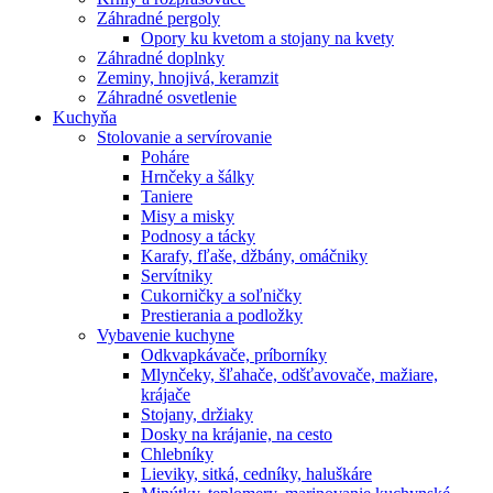
Záhradné pergoly
Opory ku kvetom a stojany na kvety
Záhradné doplnky
Zeminy, hnojivá, keramzit
Záhradné osvetlenie
Kuchyňa
Stolovanie a servírovanie
Poháre
Hrnčeky a šálky
Taniere
Misy a misky
Podnosy a tácky
Karafy, fľaše, džbány, omáčniky
Servítniky
Cukorničky a soľničky
Prestierania a podložky
Vybavenie kuchyne
Odkvapkávače, príborníky
Mlynčeky, šľahače, odšťavovače, mažiare,
krájače
Stojany, držiaky
Dosky na krájanie, na cesto
Chlebníky
Lieviky, sitká, cedníky, haluškáre