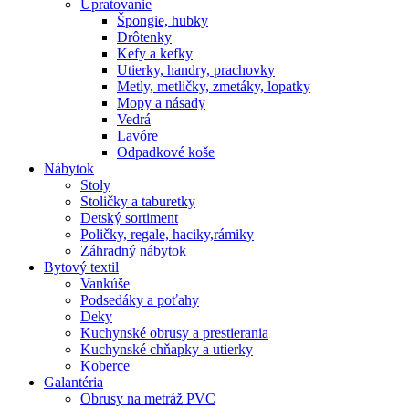
Upratovanie
Špongie, hubky
Drôtenky
Kefy a kefky
Utierky, handry, prachovky
Metly, metličky, zmetáky, lopatky
Mopy a násady
Vedrá
Lavóre
Odpadkové koše
Nábytok
Stoly
Stoličky a taburetky
Detský sortiment
Poličky, regale, haciky,rámiky
Záhradný nábytok
Bytový textil
Vankúše
Podsedáky a poťahy
Deky
Kuchynské obrusy a prestierania
Kuchynské chňapky a utierky
Koberce
Galantéria
Obrusy na metráž PVC