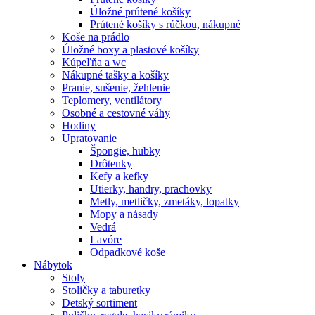
Úložné prútené košíky
Prútené košíky s rúčkou, nákupné
Koše na prádlo
Úložné boxy a plastové košíky
Kúpeľňa a wc
Nákupné tašky a košíky
Pranie, sušenie, žehlenie
Teplomery, ventilátory
Osobné a cestovné váhy
Hodiny
Upratovanie
Špongie, hubky
Drôtenky
Kefy a kefky
Utierky, handry, prachovky
Metly, metličky, zmetáky, lopatky
Mopy a násady
Vedrá
Lavóre
Odpadkové koše
Nábytok
Stoly
Stoličky a taburetky
Detský sortiment