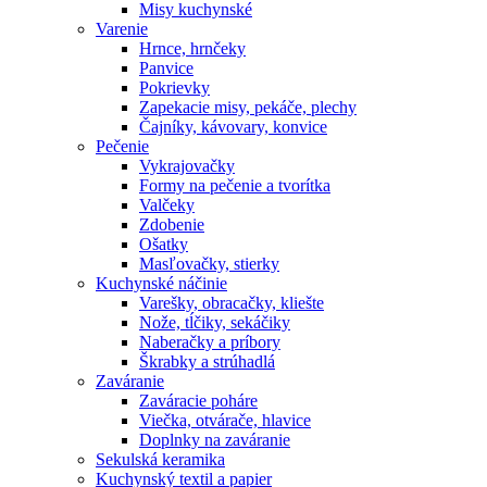
Misy kuchynské
Varenie
Hrnce, hrnčeky
Panvice
Pokrievky
Zapekacie misy, pekáče, plechy
Čajníky, kávovary, konvice
Pečenie
Vykrajovačky
Formy na pečenie a tvorítka
Valčeky
Zdobenie
Ošatky
Masľovačky, stierky
Kuchynské náčinie
Varešky, obracačky, kliešte
Nože, tĺčiky, sekáčiky
Naberačky a príbory
Škrabky a strúhadlá
Zaváranie
Zaváracie poháre
Viečka, otvárače, hlavice
Doplnky na zaváranie
Sekulská keramika
Kuchynský textil a papier