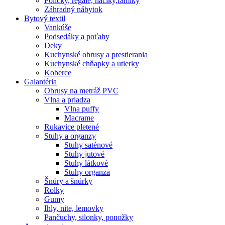
Poličky, regale, haciky,rámiky
Záhradný nábytok
Bytový textil
Vankúše
Podsedáky a poťahy
Deky
Kuchynské obrusy a prestierania
Kuchynské chňapky a utierky
Koberce
Galantéria
Obrusy na metráž PVC
Vlna a priadza
Vlna puffy
Macrame
Rukavice pletené
Stuhy a organzy
Stuhy saténové
Stuhy jutové
Stuhy látkové
Stuhy organza
Šnúry a šnúrky
Rolky
Gumy
Ihly, nite, lemovky
Pančuchy, silonky, ponožky