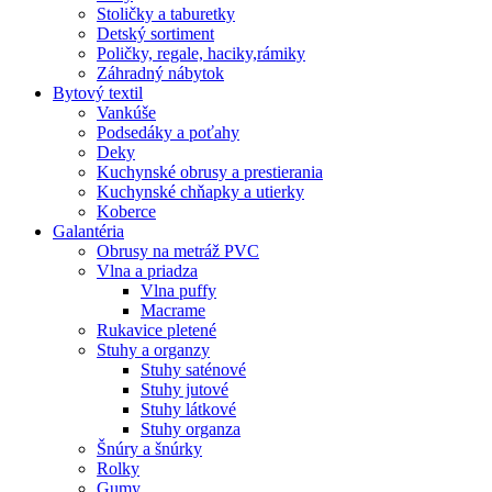
Stoličky a taburetky
Detský sortiment
Poličky, regale, haciky,rámiky
Záhradný nábytok
Bytový textil
Vankúše
Podsedáky a poťahy
Deky
Kuchynské obrusy a prestierania
Kuchynské chňapky a utierky
Koberce
Galantéria
Obrusy na metráž PVC
Vlna a priadza
Vlna puffy
Macrame
Rukavice pletené
Stuhy a organzy
Stuhy saténové
Stuhy jutové
Stuhy látkové
Stuhy organza
Šnúry a šnúrky
Rolky
Gumy