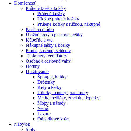
Domácnosť
Prútené koše a košíky
Prútené košíky
Úložné prútené košíky
Prútené košíky s rúčkou, nákupné
Koše na prádlo
Úložné boxy a plastové košíky
Kúpeľňa a wc
Nákupné tašky a košíky
Pranie, sušenie, žehlenie
Teplomery, ventilátory
Osobné a cestovné váhy
Hodiny
Upratovanie
Špongie, hubky
Drôtenky
Kefy a kefky
Utierky, handry, prachovky
Metly, metličky, zmetáky, lopatky
Mopy a násady
Vedrá
Lavóre
Odpadkové koše
Nábytok
Stoly