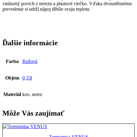
vnútorný povrch z nerezu a plastové viečko. Vďaka dvoustěnnému
prevedenie si udrží nápoj dlhšie svoju teplotu.
Ďalšie informácie
Farba
Ružová
Objem
0,33l
Materiál
kov, nerez
Môže Vás zaujímať
Termomisa VENUS