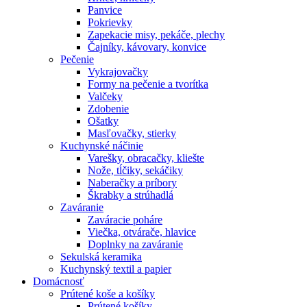
Panvice
Pokrievky
Zapekacie misy, pekáče, plechy
Čajníky, kávovary, konvice
Pečenie
Vykrajovačky
Formy na pečenie a tvorítka
Valčeky
Zdobenie
Ošatky
Masľovačky, stierky
Kuchynské náčinie
Varešky, obracačky, kliešte
Nože, tĺčiky, sekáčiky
Naberačky a príbory
Škrabky a strúhadlá
Zaváranie
Zaváracie poháre
Viečka, otvárače, hlavice
Doplnky na zaváranie
Sekulská keramika
Kuchynský textil a papier
Domácnosť
Prútené koše a košíky
Prútené košíky