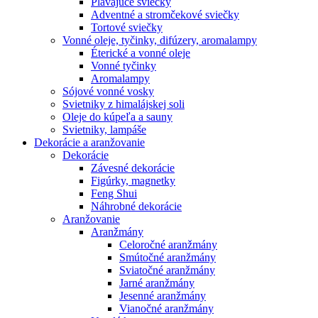
Plávajúce sviečky
Adventné a stromčekové sviečky
Tortové sviečky
Vonné oleje, tyčinky, difúzery, aromalampy
Éterické a vonné oleje
Vonné tyčinky
Aromalampy
Sójové vonné vosky
Svietniky z himalájskej soli
Oleje do kúpeľa a sauny
Svietniky, lampáše
Dekorácie a aranžovanie
Dekorácie
Závesné dekorácie
Figúrky, magnetky
Feng Shui
Náhrobné dekorácie
Aranžovanie
Aranžmány
Celoročné aranžmány
Smútočné aranžmány
Sviatočné aranžmány
Jarné aranžmány
Jesenné aranžmány
Vianočné aranžmány