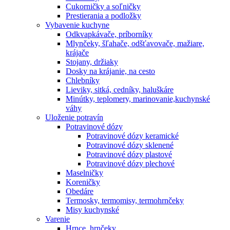
Cukorničky a soľničky
Prestierania a podložky
Vybavenie kuchyne
Odkvapkávače, príborníky
Mlynčeky, šľahače, odšťavovače, mažiare,
krájače
Stojany, držiaky
Dosky na krájanie, na cesto
Chlebníky
Lieviky, sitká, cedníky, haluškáre
Minútky, teplomery, marinovanie,kuchynské
váhy
Uloženie potravín
Potravinové dózy
Potravinové dózy keramické
Potravinové dózy sklenené
Potravinové dózy plastové
Potravinové dózy plechové
Maselničky
Koreničky
Obedáre
Termosky, termomisy, termohrnčeky
Misy kuchynské
Varenie
Hrnce, hrnčeky