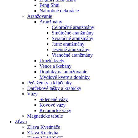
Feng Shui
Náhrobné dekorácie
Aranžovanie
Aranžmány
Celoročné aranžmány
Smútočné aranžmány
Sviatočné aranžmány
Jarné aranžmány
Jesenné aranžmány
Vianočné aranžmány
Umelé kvety
Vence a ikebany
Doplnky na aranžovanie
Mydlové kvety a doplnky
Peňaženky a kľúčenky
Darčekové tašky a krabičky
Vázy
Sklenené vázy
Kovové vázy
Keramické vázy
Magnetické tabule
Zľava
Zľava Kvetináče
Zľava Kuchyňa