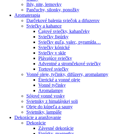
Ihly, nite, lemovky
Pančuchy, silonky, ponožky
Aromaterapia
Darčekové balenia sviečok a difuzerov
Sviečky a kahance
Čajové sviečky, kahančeky
Sviečky figúrky
Sviečky guľa, valec, pyramída…
Sviečky kónické
Sviečky v skle
Plávajúce sviečky
Adventné a stromčekové sviečky
Tortové sviečky
Vonné oleje, tyčinky, difúzery, aromalampy
Éterické a vonné oleje
Vonné tyčinky
Aromalampy
Sójové vonné vosky
Svietniky z himalájskej soli
Oleje do kúpeľa a sauny
Svietniky, lampáše
Dekorácie a aranžovanie
Dekorácie
Závesné dekorácie
Figúrky, magnetky