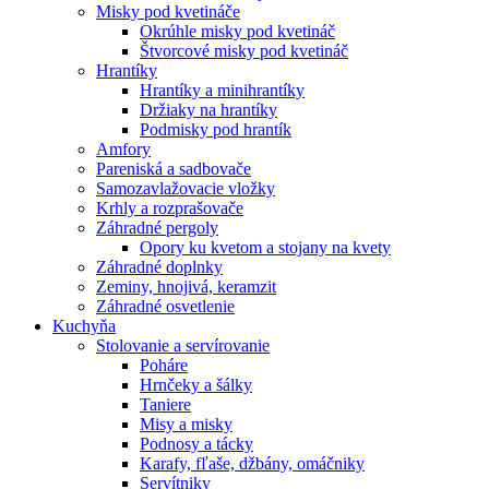
Misky pod kvetináče
Okrúhle misky pod kvetináč
Štvorcové misky pod kvetináč
Hrantíky
Hrantíky a minihrantíky
Držiaky na hrantíky
Podmisky pod hrantík
Amfory
Pareniská a sadbovače
Samozavlažovacie vložky
Krhly a rozprašovače
Záhradné pergoly
Opory ku kvetom a stojany na kvety
Záhradné doplnky
Zeminy, hnojivá, keramzit
Záhradné osvetlenie
Kuchyňa
Stolovanie a servírovanie
Poháre
Hrnčeky a šálky
Taniere
Misy a misky
Podnosy a tácky
Karafy, fľaše, džbány, omáčniky
Servítniky