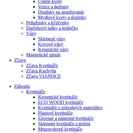
Umelé kvety
Vence a ikebany
Doplnky na aranžovanie
Mydlové kvety a doplnky
Peňaženky a kľúčenky
Darčekové tašky a krabičky
Vázy
Sklenené vázy
Kovové vázy
Keramické vázy
Magnetické tabule
Zľava
Zľava Kvetináče
Zľava Kuchyňa
Zľava VIANOCE
Záhrada
Kvetináče
Keramické kvetináče
ECO WOOD kvetináče
Kvetináče z prírodných materiálov
Plastové kvetináče
Závesné a nástenné kvetináče
Sklenené kvetináče a teráriá
Mrazuvdorné kvetináče