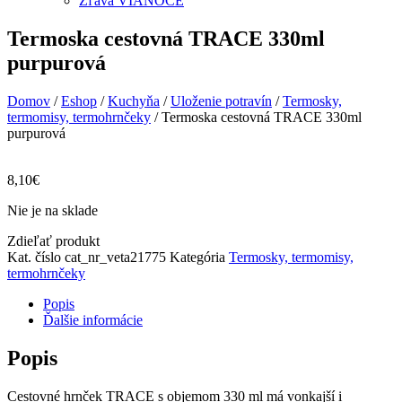
Zľava VIANOCE
Termoska cestovná TRACE 330ml
purpurová
Domov
/
Eshop
/
Kuchyňa
/
Uloženie potravín
/
Termosky,
termomisy, termohrnčeky
/ Termoska cestovná TRACE 330ml
purpurová
8,10
€
Nie je na sklade
Zdieľať produkt
Kat. číslo
cat_nr_veta21775
Kategória
Termosky, termomisy,
termohrnčeky
Popis
Ďalšie informácie
Popis
Cestovné hrnček TRACE s objemom 330 ml má vonkajší i