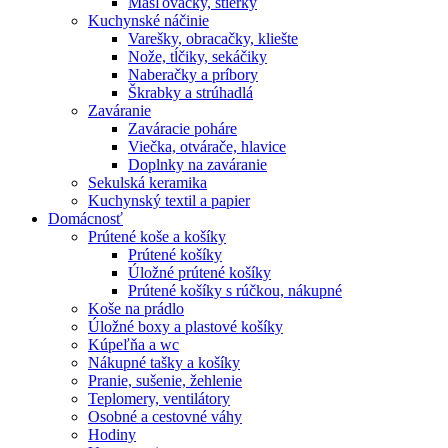
Masľovačky, stierky
Kuchynské náčinie
Varešky, obracačky, kliešte
Nože, tĺčiky, sekáčiky
Naberačky a príbory
Škrabky a strúhadlá
Zaváranie
Zaváracie poháre
Viečka, otvárače, hlavice
Doplnky na zaváranie
Sekulská keramika
Kuchynský textil a papier
Domácnosť
Prútené koše a košíky
Prútené košíky
Úložné prútené košíky
Prútené košíky s rúčkou, nákupné
Koše na prádlo
Úložné boxy a plastové košíky
Kúpeľňa a wc
Nákupné tašky a košíky
Pranie, sušenie, žehlenie
Teplomery, ventilátory
Osobné a cestovné váhy
Hodiny