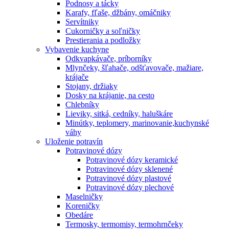
Podnosy a tácky
Karafy, fľaše, džbány, omáčniky
Servítniky
Cukorničky a soľničky
Prestierania a podložky
Vybavenie kuchyne
Odkvapkávače, príborníky
Mlynčeky, šľahače, odšťavovače, mažiare,
krájače
Stojany, držiaky
Dosky na krájanie, na cesto
Chlebníky
Lieviky, sitká, cedníky, haluškáre
Minútky, teplomery, marinovanie,kuchynské
váhy
Uloženie potravín
Potravinové dózy
Potravinové dózy keramické
Potravinové dózy sklenené
Potravinové dózy plastové
Potravinové dózy plechové
Maselničky
Koreničky
Obedáre
Termosky, termomisy, termohrnčeky