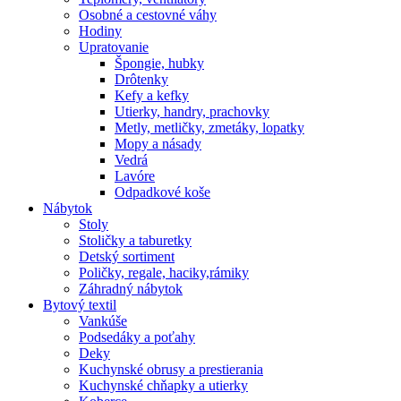
Osobné a cestovné váhy
Hodiny
Upratovanie
Špongie, hubky
Drôtenky
Kefy a kefky
Utierky, handry, prachovky
Metly, metličky, zmetáky, lopatky
Mopy a násady
Vedrá
Lavóre
Odpadkové koše
Nábytok
Stoly
Stoličky a taburetky
Detský sortiment
Poličky, regale, haciky,rámiky
Záhradný nábytok
Bytový textil
Vankúše
Podsedáky a poťahy
Deky
Kuchynské obrusy a prestierania
Kuchynské chňapky a utierky