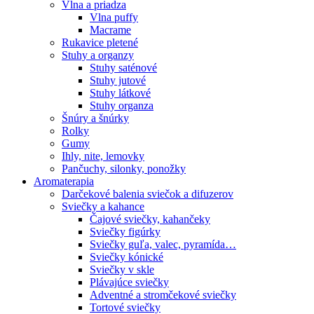
Vlna a priadza
Vlna puffy
Macrame
Rukavice pletené
Stuhy a organzy
Stuhy saténové
Stuhy jutové
Stuhy látkové
Stuhy organza
Šnúry a šnúrky
Rolky
Gumy
Ihly, nite, lemovky
Pančuchy, silonky, ponožky
Aromaterapia
Darčekové balenia sviečok a difuzerov
Sviečky a kahance
Čajové sviečky, kahančeky
Sviečky figúrky
Sviečky guľa, valec, pyramída…
Sviečky kónické
Sviečky v skle
Plávajúce sviečky
Adventné a stromčekové sviečky
Tortové sviečky