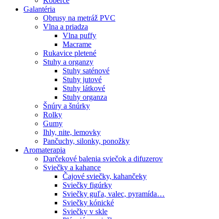
Koberce
Galantéria
Obrusy na metráž PVC
Vlna a priadza
Vlna puffy
Macrame
Rukavice pletené
Stuhy a organzy
Stuhy saténové
Stuhy jutové
Stuhy látkové
Stuhy organza
Šnúry a šnúrky
Rolky
Gumy
Ihly, nite, lemovky
Pančuchy, silonky, ponožky
Aromaterapia
Darčekové balenia sviečok a difuzerov
Sviečky a kahance
Čajové sviečky, kahančeky
Sviečky figúrky
Sviečky guľa, valec, pyramída…
Sviečky kónické
Sviečky v skle