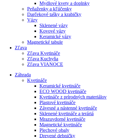
Mydlové kvety a doplnky
Peňaženky a kľúčenky
Darčekové tašky a krabičky
Vázy
Sklenené vázy
Kovové vázy
Keramické vázy
Magnetické tabule
Zľava
Zľava Kvetináče
Zľava Kuchyňa
Zľava VIANOCE
Záhrada
Kvetináče
Keramické kvetináče
ECO WOOD kvetináče
Kvetináče z prírodných materiálov
Plastové kvetináče
Závesné a nástenné kvetináče
Sklenené kvetináče a teráriá
Mrazuvdorné kvetináče
Magnetické kvetináče
Plechové obaly
Drevené debničky