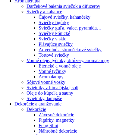
Aromaterapia
Darčekové balenia sviečok a difuzerov
Sviečky a kahance
Čajové sviečky, kahančeky
Sviečky figúrky
Sviečky guľa, valec, pyramída…
Sviečky kónické
Sviečky v skle
Plávajúce sviečky
Adventné a stromčekové sviečky
Tortové sviečky
Vonné oleje, tyčinky, difúzery, aromalampy
Éterické a vonné oleje
Vonné tyčinky
Aromalampy
Sójové vonné vosky
Svietniky z himalájskej soli
Oleje do kúpeľa a sauny
Svietniky, lampáše
Dekorácie a aranžovanie
Dekorácie
Závesné dekorácie
Figúrky, magnetky
Feng Shui
Náhrobné dekorácie