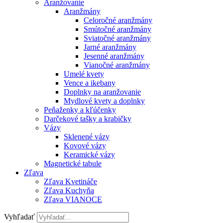
Aranžovanie
Aranžmány
Celoročné aranžmány
Smútočné aranžmány
Sviatočné aranžmány
Jarné aranžmány
Jesenné aranžmány
Vianočné aranžmány
Umelé kvety
Vence a ikebany
Doplnky na aranžovanie
Mydlové kvety a doplnky
Peňaženky a kľúčenky
Darčekové tašky a krabičky
Vázy
Sklenené vázy
Kovové vázy
Keramické vázy
Magnetické tabule
Zľava
Zľava Kvetináče
Zľava Kuchyňa
Zľava VIANOCE
Vyhľadať