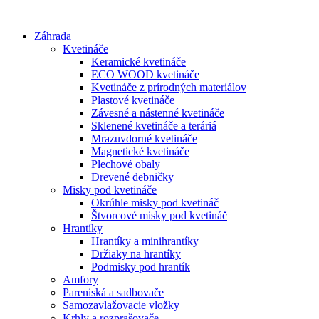
Preskočiť
na
Záhrada
obsah
Kvetináče
Keramické kvetináče
ECO WOOD kvetináče
Kvetináče z prírodných materiálov
Plastové kvetináče
Závesné a nástenné kvetináče
Sklenené kvetináče a teráriá
Mrazuvdorné kvetináče
Magnetické kvetináče
Plechové obaly
Drevené debničky
Misky pod kvetináče
Okrúhle misky pod kvetináč
Štvorcové misky pod kvetináč
Hrantíky
Hrantíky a minihrantíky
Držiaky na hrantíky
Podmisky pod hrantík
Amfory
Pareniská a sadbovače
Samozavlažovacie vložky
Krhly a rozprašovače