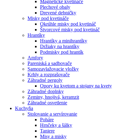
Magnetické kvetináče
Plechové obaly
Drevené debničky
Misky pod kvetináče
Okrúhle misky pod kvetináč
Štvorcové misky pod kvetináč
Hrantíky
Hrantíky a minihrantíky
Držiaky na hrantíky
Podmisky pod hrantík
Amfory
Pareniská a sadbovače
Samozavlažovacie vložky
Krhly a rozprašovače
Záhradné pergoly
Opory ku kvetom a stojany na kvety
Záhradné doplnky
Zeminy, hnojivá, keramzit
Záhradné osvetlenie
Kuchyňa
Stolovanie a servírovanie
Poháre
Hrnčeky a šálky
Taniere
Misy a misky