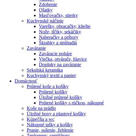
Zdobenie
Ošatky
Masľovačky, stierky
Kuchynské náčinie
Varešky, obracačky, kliešte
Nože, tĺčiky, sekáčiky
Naberačky a príbory
Škrabky a strúhadlá
Zaváranie
Zaváracie poháre
Viečka, otvárače, hlavice
Doplnky na zaváranie
Sekulská keramika
Kuchynský textil a papier
Domácnosť
Prútené koše a košíky
Prútené košíky
Úložné prútené košíky
Prútené košíky s rúčkou, nákupné
Koše na prádlo
Úložné boxy a plastové košíky
Kúpeľňa a wc
Nákupné tašky a košíky
Pranie, sušenie, žehlenie
Teplomery, ventilátory