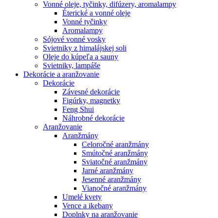
Vonné oleje, tyčinky, difúzery, aromalampy
Éterické a vonné oleje
Vonné tyčinky
Aromalampy
Sójové vonné vosky
Svietniky z himalájskej soli
Oleje do kúpeľa a sauny
Svietniky, lampáše
Dekorácie a aranžovanie
Dekorácie
Závesné dekorácie
Figúrky, magnetky
Feng Shui
Náhrobné dekorácie
Aranžovanie
Aranžmány
Celoročné aranžmány
Smútočné aranžmány
Sviatočné aranžmány
Jarné aranžmány
Jesenné aranžmány
Vianočné aranžmány
Umelé kvety
Vence a ikebany
Doplnky na aranžovanie