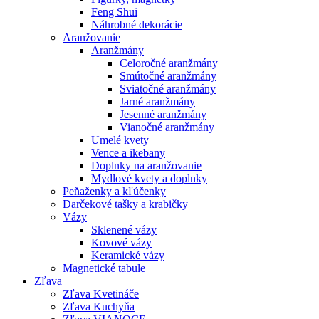
Feng Shui
Náhrobné dekorácie
Aranžovanie
Aranžmány
Celoročné aranžmány
Smútočné aranžmány
Sviatočné aranžmány
Jarné aranžmány
Jesenné aranžmány
Vianočné aranžmány
Umelé kvety
Vence a ikebany
Doplnky na aranžovanie
Mydlové kvety a doplnky
Peňaženky a kľúčenky
Darčekové tašky a krabičky
Vázy
Sklenené vázy
Kovové vázy
Keramické vázy
Magnetické tabule
Zľava
Zľava Kvetináče
Zľava Kuchyňa