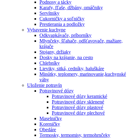
Podnosy a tácky
Karafy, fľaše, džbány, omáčniky
Servítniky
Cukorničky a soľničky
Prestierania a podložky
Vybavenie kuchyne
Odkvapkávače, príborníky
Mlynčeky, šľahače, odšťavovače, mažiare,
krájače
Stojany, držiaky
Dosky na krájanie, na cesto
Chlebníky
Lieviky, sitká, cedníky, haluškáre
Minútky, teplomery, marinovanie,kuchynské
váhy
Uloženie potravín
Potravinové dózy
Potravinové dózy keramické
Potravinové dózy sklenené
Potravinové dózy plastové
Potravinové dózy plechové
Maselničky
Koreničky
Obedáre
Termosky, termomisy, termohrnčeky