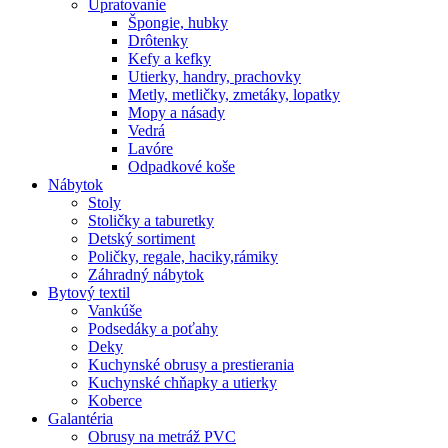
Upratovanie
Špongie, hubky
Drôtenky
Kefy a kefky
Utierky, handry, prachovky
Metly, metličky, zmetáky, lopatky
Mopy a násady
Vedrá
Lavóre
Odpadkové koše
Nábytok
Stoly
Stoličky a taburetky
Detský sortiment
Poličky, regale, haciky,rámiky
Záhradný nábytok
Bytový textil
Vankúše
Podsedáky a poťahy
Deky
Kuchynské obrusy a prestierania
Kuchynské chňapky a utierky
Koberce
Galantéria
Obrusy na metráž PVC