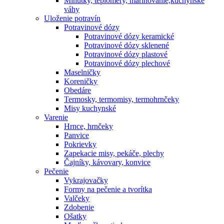
Minútky, teplomery, marinovanie,kuchynské
váhy
Uloženie potravín
Potravinové dózy
Potravinové dózy keramické
Potravinové dózy sklenené
Potravinové dózy plastové
Potravinové dózy plechové
Maselničky
Koreničky
Obedáre
Termosky, termomisy, termohrnčeky
Misy kuchynské
Varenie
Hrnce, hrnčeky
Panvice
Pokrievky
Zapekacie misy, pekáče, plechy
Čajníky, kávovary, konvice
Pečenie
Vykrajovačky
Formy na pečenie a tvorítka
Valčeky
Zdobenie
Ošatky