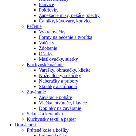
Panvice
Pokrievky
Zapekacie misy, pekáče, plechy
Čajníky, kávovary, konvice
Pečenie
Vykrajovačky
Formy na pečenie a tvorítka
Valčeky
Zdobenie
Ošatky
Masľovačky, stierky
Kuchynské náčinie
Varešky, obracačky, kliešte
Nože, tĺčiky, sekáčiky
Naberačky a príbory
Škrabky a strúhadlá
Zaváranie
Zaváracie poháre
Viečka, otvárače, hlavice
Doplnky na zaváranie
Sekulská keramika
Kuchynský textil a papier
Domácnosť
Prútené koše a košíky
Prútené košíky