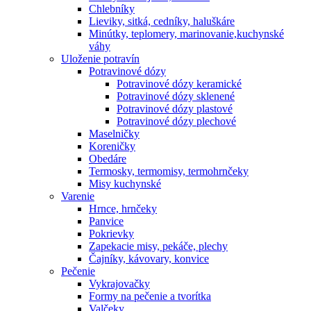
Chlebníky
Lieviky, sitká, cedníky, haluškáre
Minútky, teplomery, marinovanie,kuchynské
váhy
Uloženie potravín
Potravinové dózy
Potravinové dózy keramické
Potravinové dózy sklenené
Potravinové dózy plastové
Potravinové dózy plechové
Maselničky
Koreničky
Obedáre
Termosky, termomisy, termohrnčeky
Misy kuchynské
Varenie
Hrnce, hrnčeky
Panvice
Pokrievky
Zapekacie misy, pekáče, plechy
Čajníky, kávovary, konvice
Pečenie
Vykrajovačky
Formy na pečenie a tvorítka
Valčeky