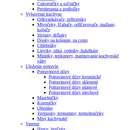
Cukorničky a soľničky
Prestierania a podložky
Vybavenie kuchyne
Odkvapkávače, príborníky
Mlynčeky, šľahače, odšťavovače, mažiare,
krájače
Stojany, držiaky
Dosky na krájanie, na cesto
Chlebníky
Lieviky, sitká, cedníky, haluškáre
Minútky, teplomery, marinovanie,kuchynské
váhy
Uloženie potravín
Potravinové dózy
Potravinové dózy keramické
Potravinové dózy sklenené
Potravinové dózy plastové
Potravinové dózy plechové
Maselničky
Koreničky
Obedáre
Termosky, termomisy, termohrnčeky
Misy kuchynské
Varenie
Hrnce, hrnčeky