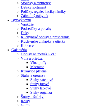
Stoličky a taburetky
Detský sortiment
Poličky, regale, haciky,rámiky
Záhradný nábytok
Bytový textil
Vankúše
Podsedáky a poťahy
Deky
Kuchynské obrusy a prestierania
Kuchynské chňapky a utierky
Koberce
Galantéria
Obrusy na metráž PVC
Vlna a priadza
Vlna puffy
Macrame
Rukavice pletené
Stuhy a organzy
Stuhy saténové
Stuhy jutové
Stuhy látkové
Stuhy organza
Šnúry a šnúrky
Rolky
Gumy