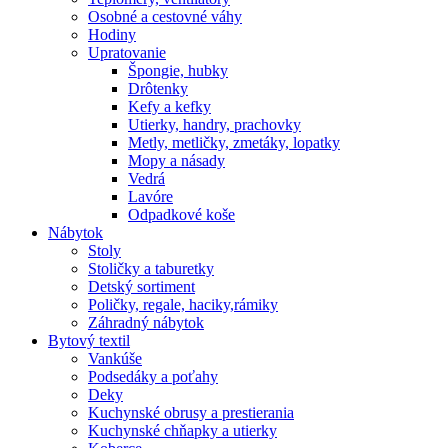
Osobné a cestovné váhy
Hodiny
Upratovanie
Špongie, hubky
Drôtenky
Kefy a kefky
Utierky, handry, prachovky
Metly, metličky, zmetáky, lopatky
Mopy a násady
Vedrá
Lavóre
Odpadkové koše
Nábytok
Stoly
Stoličky a taburetky
Detský sortiment
Poličky, regale, haciky,rámiky
Záhradný nábytok
Bytový textil
Vankúše
Podsedáky a poťahy
Deky
Kuchynské obrusy a prestierania
Kuchynské chňapky a utierky