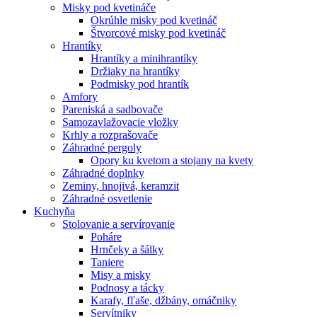
Misky pod kvetináče
Okrúhle misky pod kvetináč
Štvorcové misky pod kvetináč
Hrantíky
Hrantíky a minihrantíky
Držiaky na hrantíky
Podmisky pod hrantík
Amfory
Pareniská a sadbovače
Samozavlažovacie vložky
Krhly a rozprašovače
Záhradné pergoly
Opory ku kvetom a stojany na kvety
Záhradné doplnky
Zeminy, hnojivá, keramzit
Záhradné osvetlenie
Kuchyňa
Stolovanie a servírovanie
Poháre
Hrnčeky a šálky
Taniere
Misy a misky
Podnosy a tácky
Karafy, fľaše, džbány, omáčniky
Servítniky