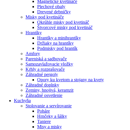
Magnetické kvetináče
Plechové obaly
Drevené debničky
Misky pod kvetináče
Okrúhle misky pod kvetináč
Štvorcové misky pod kvetináč
Hrantíky
Hrantíky a minihrantíky
Držiaky na hrantíky
Podmisky pod hrantík
Amfory
Pareniská a sadbovače
Samozavlažovacie vložky
Krhly a rozprašovače
Záhradné pergoly
Opory ku kvetom a stojany na kvety
Záhradné doplnky
Zeminy, hnojivá, keramzit
Záhradné osvetlenie
Kuchyňa
Stolovanie a servírovanie
Poháre
Hrnčeky a šálky
Taniere
Misy a misky