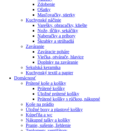
Zdobenie
Ošatky
Masľovačky, stierky
Kuchynské náčinie
Varešky, obracačky, kliešte
Nože, tĺčiky, sekáčiky
Naberačky a príbory
Škrabky a strúhadlá
Zaváranie
Zaváracie poháre
Viečka, otvárače, hlavice
Doplnky na zaváranie
Sekulská keramika
Kuchynský textil a papier
Domácnosť
Prútené koše a košíky
Prútené košíky
Úložné prútené košíky
Prútené košíky s rúčkou, nákupné
Koše na prádlo
Úložné boxy a plastové košíky
Kúpeľňa a wc
Nákupné tašky a košíky
Pranie, sušenie, žehlenie
Teplomery, ventilátory