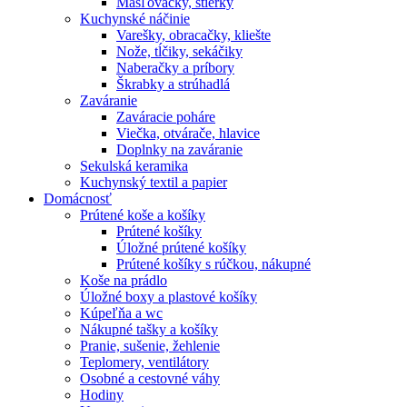
Masľovačky, stierky
Kuchynské náčinie
Varešky, obracačky, kliešte
Nože, tĺčiky, sekáčiky
Naberačky a príbory
Škrabky a strúhadlá
Zaváranie
Zaváracie poháre
Viečka, otvárače, hlavice
Doplnky na zaváranie
Sekulská keramika
Kuchynský textil a papier
Domácnosť
Prútené koše a košíky
Prútené košíky
Úložné prútené košíky
Prútené košíky s rúčkou, nákupné
Koše na prádlo
Úložné boxy a plastové košíky
Kúpeľňa a wc
Nákupné tašky a košíky
Pranie, sušenie, žehlenie
Teplomery, ventilátory
Osobné a cestovné váhy
Hodiny