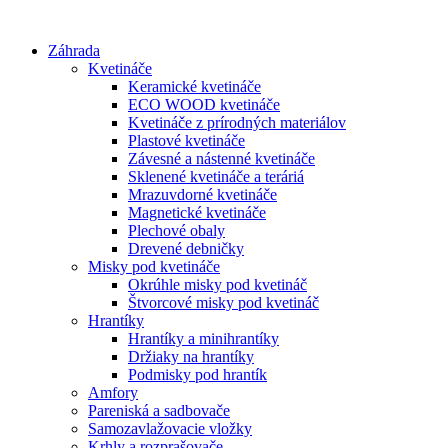
Preskočiť
na
Záhrada
obsah
Kvetináče
Keramické kvetináče
ECO WOOD kvetináče
Kvetináče z prírodných materiálov
Plastové kvetináče
Závesné a nástenné kvetináče
Sklenené kvetináče a teráriá
Mrazuvdorné kvetináče
Magnetické kvetináče
Plechové obaly
Drevené debničky
Misky pod kvetináče
Okrúhle misky pod kvetináč
Štvorcové misky pod kvetináč
Hrantíky
Hrantíky a minihrantíky
Držiaky na hrantíky
Podmisky pod hrantík
Amfory
Pareniská a sadbovače
Samozavlažovacie vložky
Krhly a rozprašovače