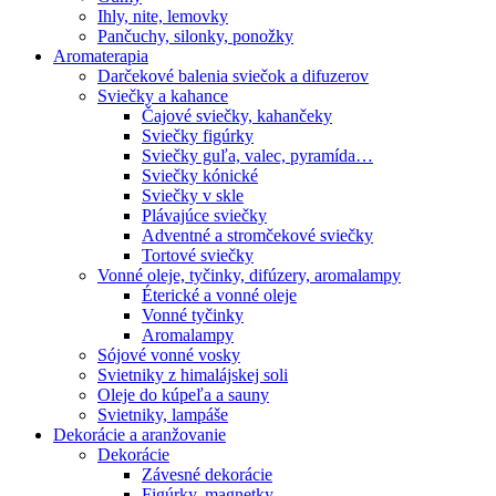
Ihly, nite, lemovky
Pančuchy, silonky, ponožky
Aromaterapia
Darčekové balenia sviečok a difuzerov
Sviečky a kahance
Čajové sviečky, kahančeky
Sviečky figúrky
Sviečky guľa, valec, pyramída…
Sviečky kónické
Sviečky v skle
Plávajúce sviečky
Adventné a stromčekové sviečky
Tortové sviečky
Vonné oleje, tyčinky, difúzery, aromalampy
Éterické a vonné oleje
Vonné tyčinky
Aromalampy
Sójové vonné vosky
Svietniky z himalájskej soli
Oleje do kúpeľa a sauny
Svietniky, lampáše
Dekorácie a aranžovanie
Dekorácie
Závesné dekorácie
Figúrky, magnetky