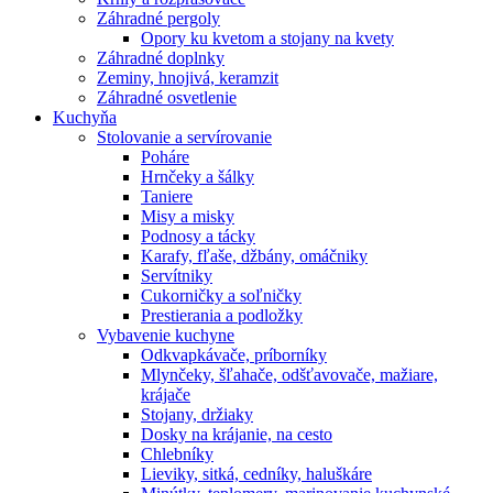
Záhradné pergoly
Opory ku kvetom a stojany na kvety
Záhradné doplnky
Zeminy, hnojivá, keramzit
Záhradné osvetlenie
Kuchyňa
Stolovanie a servírovanie
Poháre
Hrnčeky a šálky
Taniere
Misy a misky
Podnosy a tácky
Karafy, fľaše, džbány, omáčniky
Servítniky
Cukorničky a soľničky
Prestierania a podložky
Vybavenie kuchyne
Odkvapkávače, príborníky
Mlynčeky, šľahače, odšťavovače, mažiare,
krájače
Stojany, držiaky
Dosky na krájanie, na cesto
Chlebníky
Lieviky, sitká, cedníky, haluškáre