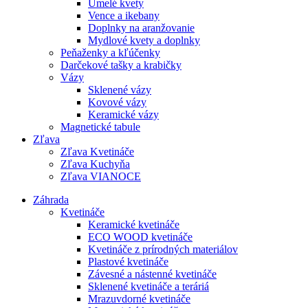
Umelé kvety
Vence a ikebany
Doplnky na aranžovanie
Mydlové kvety a doplnky
Peňaženky a kľúčenky
Darčekové tašky a krabičky
Vázy
Sklenené vázy
Kovové vázy
Keramické vázy
Magnetické tabule
Zľava
Zľava Kvetináče
Zľava Kuchyňa
Zľava VIANOCE
Záhrada
Kvetináče
Keramické kvetináče
ECO WOOD kvetináče
Kvetináče z prírodných materiálov
Plastové kvetináče
Závesné a nástenné kvetináče
Sklenené kvetináče a teráriá
Mrazuvdorné kvetináče