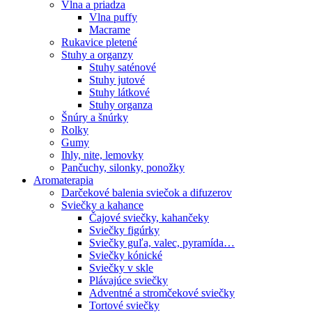
Vlna a priadza
Vlna puffy
Macrame
Rukavice pletené
Stuhy a organzy
Stuhy saténové
Stuhy jutové
Stuhy látkové
Stuhy organza
Šnúry a šnúrky
Rolky
Gumy
Ihly, nite, lemovky
Pančuchy, silonky, ponožky
Aromaterapia
Darčekové balenia sviečok a difuzerov
Sviečky a kahance
Čajové sviečky, kahančeky
Sviečky figúrky
Sviečky guľa, valec, pyramída…
Sviečky kónické
Sviečky v skle
Plávajúce sviečky
Adventné a stromčekové sviečky
Tortové sviečky