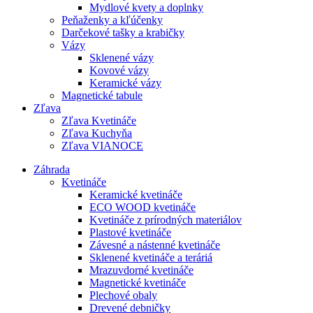
Mydlové kvety a doplnky
Peňaženky a kľúčenky
Darčekové tašky a krabičky
Vázy
Sklenené vázy
Kovové vázy
Keramické vázy
Magnetické tabule
Zľava
Zľava Kvetináče
Zľava Kuchyňa
Zľava VIANOCE
Záhrada
Kvetináče
Keramické kvetináče
ECO WOOD kvetináče
Kvetináče z prírodných materiálov
Plastové kvetináče
Závesné a nástenné kvetináče
Sklenené kvetináče a teráriá
Mrazuvdorné kvetináče
Magnetické kvetináče
Plechové obaly
Drevené debničky