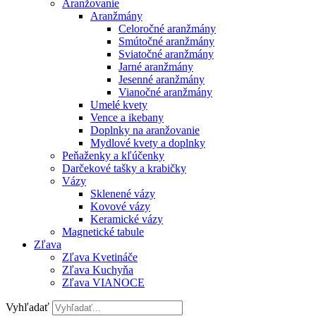
Aranžovanie
Aranžmány
Celoročné aranžmány
Smútočné aranžmány
Sviatočné aranžmány
Jarné aranžmány
Jesenné aranžmány
Vianočné aranžmány
Umelé kvety
Vence a ikebany
Doplnky na aranžovanie
Mydlové kvety a doplnky
Peňaženky a kľúčenky
Darčekové tašky a krabičky
Vázy
Sklenené vázy
Kovové vázy
Keramické vázy
Magnetické tabule
Zľava
Zľava Kvetináče
Zľava Kuchyňa
Zľava VIANOCE
Vyhľadať