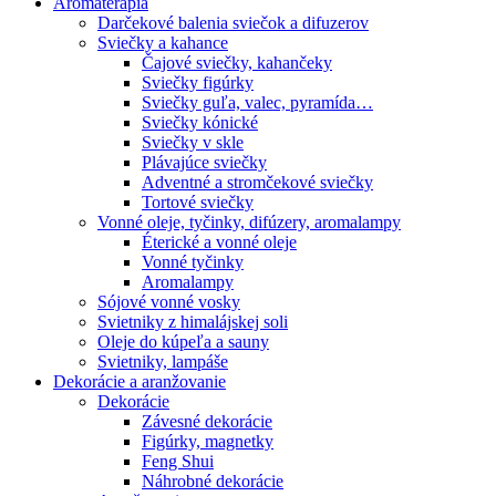
Aromaterapia
Darčekové balenia sviečok a difuzerov
Sviečky a kahance
Čajové sviečky, kahančeky
Sviečky figúrky
Sviečky guľa, valec, pyramída…
Sviečky kónické
Sviečky v skle
Plávajúce sviečky
Adventné a stromčekové sviečky
Tortové sviečky
Vonné oleje, tyčinky, difúzery, aromalampy
Éterické a vonné oleje
Vonné tyčinky
Aromalampy
Sójové vonné vosky
Svietniky z himalájskej soli
Oleje do kúpeľa a sauny
Svietniky, lampáše
Dekorácie a aranžovanie
Dekorácie
Závesné dekorácie
Figúrky, magnetky
Feng Shui
Náhrobné dekorácie