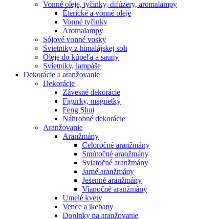
Vonné oleje, tyčinky, difúzery, aromalampy
Éterické a vonné oleje
Vonné tyčinky
Aromalampy
Sójové vonné vosky
Svietniky z himalájskej soli
Oleje do kúpeľa a sauny
Svietniky, lampáše
Dekorácie a aranžovanie
Dekorácie
Závesné dekorácie
Figúrky, magnetky
Feng Shui
Náhrobné dekorácie
Aranžovanie
Aranžmány
Celoročné aranžmány
Smútočné aranžmány
Sviatočné aranžmány
Jarné aranžmány
Jesenné aranžmány
Vianočné aranžmány
Umelé kvety
Vence a ikebany
Doplnky na aranžovanie