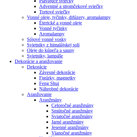
Plávajúce sviečky
Adventné a stromčekové sviečky
Tortové sviečky
Vonné oleje, tyčinky, difúzery, aromalampy
Éterické a vonné oleje
Vonné tyčinky
Aromalampy
Sójové vonné vosky
Svietniky z himalájskej soli
Oleje do kúpeľa a sauny
Svietniky, lampáše
Dekorácie a aranžovanie
Dekorácie
Závesné dekorácie
Figúrky, magnetky
Feng Shui
Náhrobné dekorácie
Aranžovanie
Aranžmány
Celoročné aranžmány
Smútočné aranžmány
Sviatočné aranžmány
Jarné aranžmány
Jesenné aranžmány
Vianočné aranžmány