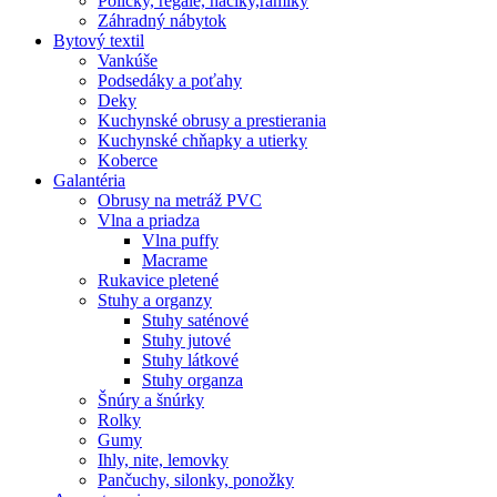
Poličky, regale, haciky,rámiky
Záhradný nábytok
Bytový textil
Vankúše
Podsedáky a poťahy
Deky
Kuchynské obrusy a prestierania
Kuchynské chňapky a utierky
Koberce
Galantéria
Obrusy na metráž PVC
Vlna a priadza
Vlna puffy
Macrame
Rukavice pletené
Stuhy a organzy
Stuhy saténové
Stuhy jutové
Stuhy látkové
Stuhy organza
Šnúry a šnúrky
Rolky
Gumy
Ihly, nite, lemovky
Pančuchy, silonky, ponožky