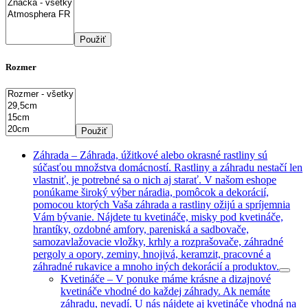
Použiť
Rozmer
Použiť
Záhrada
–
Záhrada, úžitkové alebo okrasné rastliny sú
súčasťou množstva domácností. Rastliny a záhradu nestačí len
vlastniť, je potrebné sa o nich aj starať. V našom eshope
ponúkame široký výber náradia, pomôcok a dekorácií,
pomocou ktorých Vaša záhrada a rastliny ožijú a spríjemnia
Vám bývanie. Nájdete tu kvetináče, misky pod kvetináče,
hrantíky, ozdobné amfory, pareniská a sadbovače,
samozavlažovacie vložky, krhly a rozprašovače, záhradné
pergoly a opory, zeminy, hnojivá, keramzit, pracovné a
záhradné rukavice a mnoho iných dekorácií a produktov.
Kvetináče
–
V ponuke máme krásne a dizajnové
kvetináče vhodné do každej záhrady. Ak nemáte
záhradu, nevadí. U nás nájdete aj kvetináče vhodná na