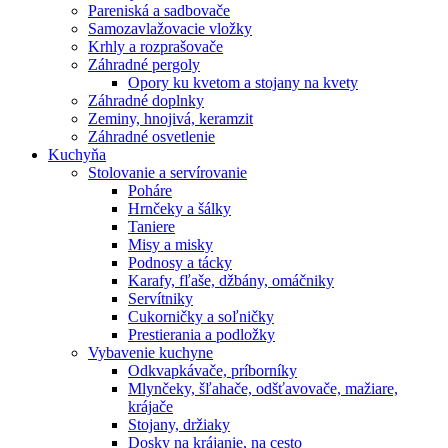
Pareniská a sadbovače
Samozavlažovacie vložky
Krhly a rozprašovače
Záhradné pergoly
Opory ku kvetom a stojany na kvety
Záhradné doplnky
Zeminy, hnojivá, keramzit
Záhradné osvetlenie
Kuchyňa
Stolovanie a servírovanie
Poháre
Hrnčeky a šálky
Taniere
Misy a misky
Podnosy a tácky
Karafy, fľaše, džbány, omáčniky
Servítniky
Cukorničky a soľničky
Prestierania a podložky
Vybavenie kuchyne
Odkvapkávače, príborníky
Mlynčeky, šľahače, odšťavovače, mažiare,
krájače
Stojany, držiaky
Dosky na krájanie, na cesto