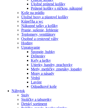
Úložné prútené košíky
Prútené košíky s rúčkou, nákupné
Koše na prádlo
Úložné boxy a plastové košíky
Kúpeľňa a wc
Nákupné tašky a košíky
Pranie, sušenie, žehlenie
Teplomery, ventilátory
Osobné a cestovné váhy
Hodiny
Upratovanie
Špongie, hubky
Drôtenky
Kefy a kefky
Utierky, handry, prachovky
Metly, metličky, zmetáky, lopatky
Mopy a násady
Vedrá
Lavóre
Odpadkové koše
Nábytok
Stoly
Stoličky a taburetky
Detský sortiment