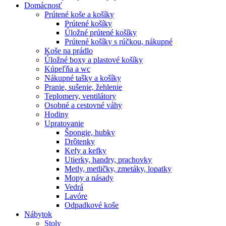
Domácnosť
Prútené koše a košíky
Prútené košíky
Úložné prútené košíky
Prútené košíky s rúčkou, nákupné
Koše na prádlo
Úložné boxy a plastové košíky
Kúpeľňa a wc
Nákupné tašky a košíky
Pranie, sušenie, žehlenie
Teplomery, ventilátory
Osobné a cestovné váhy
Hodiny
Upratovanie
Špongie, hubky
Drôtenky
Kefy a kefky
Utierky, handry, prachovky
Metly, metličky, zmetáky, lopatky
Mopy a násady
Vedrá
Lavóre
Odpadkové koše
Nábytok
Stoly