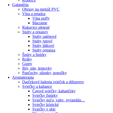
Koberce
Galantéria
Obrusy na metráž PVC
Vlna a priadza
Vlna puffy
Macrame
Rukavice pletené
Stuhy a organzy
Stuhy saténové
Stuhy jutové
Stuhy látkové
Stuhy organza
Šnúry a šnúrky
Rolky
Gumy
Ihly, nite, lemovky
Pančuchy, silonky, ponožky
Aromaterapia
Darčekové balenia sviečok a difuzerov
Sviečky a kahance
Čajové sviečky, kahančeky
Sviečky figúrky
Sviečky guľa, valec, pyramída…
Sviečky kónické
Sviečky v skle