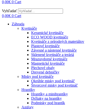
0,00
€
0
Cart
Vyhľadať
0,00
€
0
Cart
Záhrada
Kvetináče
Keramické kvetináče
ECO WOOD kvetináče
Kvetináče z prírodných materiálov
Plastové kvetináče
Závesné a nástenné kvetináče
Sklenené kvetináče a teráriá
Mrazuvdorné kvetináče
Magnetické kvetináče
Plechové obaly
Drevené debničky
Misky pod kvetináče
Okrúhle misky pod kvetináč
Štvorcové misky pod kvetináč
Hrantíky
Hrantíky a minihrantíky
Držiaky na hrantíky
Podmisky pod hrantík
Amfory