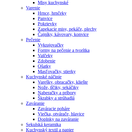
Misy kuchynské
Varenie
Hrnce, hrnčeky
Panvice
Pokrievky
Zapekacie misy, pekáče, plechy
Čajníky, kávovary, konvice
Pečenie
Vykrajovačky
Formy na pečenie a tvorítka
Valčeky
Zdobenie
Ošatky
Masľovačky, stierky
Kuchynské náčinie
Varešky, obracačky, kliešte
Nože, tĺčiky, sekáčiky
Naberačky a príbory
Škrabky a strúhadlá
Zaváranie
Zaváracie poháre
Viečka, otvárače, hlavice
Doplnky na zaváranie
Sekulská keramika
Kuchynský textil a papier