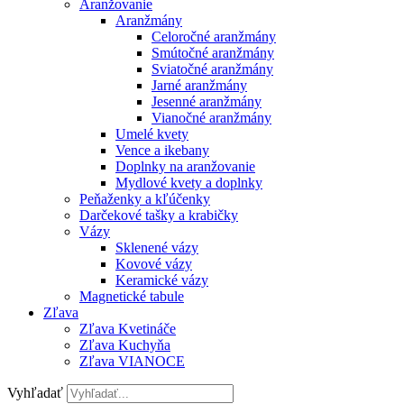
Aranžovanie
Aranžmány
Celoročné aranžmány
Smútočné aranžmány
Sviatočné aranžmány
Jarné aranžmány
Jesenné aranžmány
Vianočné aranžmány
Umelé kvety
Vence a ikebany
Doplnky na aranžovanie
Mydlové kvety a doplnky
Peňaženky a kľúčenky
Darčekové tašky a krabičky
Vázy
Sklenené vázy
Kovové vázy
Keramické vázy
Magnetické tabule
Zľava
Zľava Kvetináče
Zľava Kuchyňa
Zľava VIANOCE
Vyhľadať