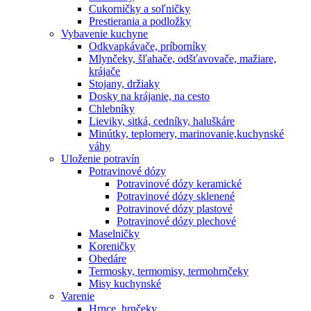
Cukorničky a soľničky
Prestierania a podložky
Vybavenie kuchyne
Odkvapkávače, príborníky
Mlynčeky, šľahače, odšťavovače, mažiare,
krájače
Stojany, držiaky
Dosky na krájanie, na cesto
Chlebníky
Lieviky, sitká, cedníky, haluškáre
Minútky, teplomery, marinovanie,kuchynské
váhy
Uloženie potravín
Potravinové dózy
Potravinové dózy keramické
Potravinové dózy sklenené
Potravinové dózy plastové
Potravinové dózy plechové
Maselničky
Koreničky
Obedáre
Termosky, termomisy, termohrnčeky
Misy kuchynské
Varenie
Hrnce, hrnčeky