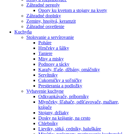
Záhradné pergoly
Opory ku kvetom a stojany na kvety
Záhradné doplnky
Zeminy, hnojivá, keramzit
Záhradné osvetlenie
Kuchyňa
Stolovanie a servírovanie
Poháre
Hrnčeky a šálky
Taniere
Misy a misky
Podnosy a tácky
Karafy, fľaše, džbány, omáčniky
Servítniky
Cukorničky a soľničky
Prestierania a podložky
Vybavenie kuchyne
Odkvapkávače, príborníky
Mlynčeky, šľahače, odšťavovače, mažiare,
krájače
Stojany, držiaky
Dosky na krájanie, na cesto
Chlebníky
Lieviky, sitká, cedníky, haluškáre