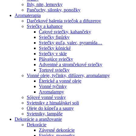
Ihly, nite, lemovky
Pančuchy, silonky, ponožky
Aromaterapia
Darčekové balenia sviečok a difuzerov
Sviečky a kahance
Čajové sviečky, kahančeky
Sviečky figúrky
Sviečky guľa, valec, pyramída…
Sviečky kónické
Sviečky v skle
Plávajúce sviečky
Adventné a stromčekové sviečky
Tortové sviečky
Vonné oleje, tyčinky, difúzery, aromalampy
Éterické a vonné oleje
Vonné tyčinky
Aromalampy
Sójové vonné vosky
Svietniky z himalájskej soli
Oleje do kúpeľa a sauny
Svietniky, lampáše
Dekorácie a aranžovanie
Dekorácie
Závesné dekorácie
Figúrky, magnetky