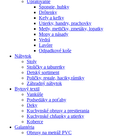
Upratovanie
Špongie, hubky
Drôtenky
Kefy a kefky
Utierky, handry, prachovky
Metly, metličky, zmetáky, lopatky
Mopy a násady
Vedrá
Lavóre
Odpadkové koše
Nábytok
Stoly
Stoličky a taburetky
Detský sortiment
Poličky, regale, haciky,rámiky
Záhradný nábytok
Bytový textil
Vankúše
Podsedáky a poťahy
Deky
Kuchynské obrusy a prestierania
Kuchynské chňapky a utierky
Koberce
Galantéria
Obrusy na metráž PVC