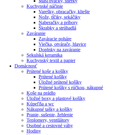
Masľovačky, stierky
Kuchynské náčinie
Varešky, obracačky, kliešte
Nože, tĺčiky, sekáčiky
Naberačky a príbory
Škrabky a strúhadlá
Zaváranie
Zaváracie poháre
Viečka, otvárače, hlavice
Doplnky na zaváranie
Sekulská keramika
Kuchynský textil a papier
Domácnosť
Prútené koše a košíky
Prútené košíky
Úložné prútené košíky
Prútené košíky s rúčkou, nákupné
Koše na prádlo
Úložné boxy a plastové košíky
Kúpeľňa a wc
Nákupné tašky a košíky
Pranie, sušenie, žehlenie
Teplomery, ventilátory
Osobné a cestovné váhy
Hodiny