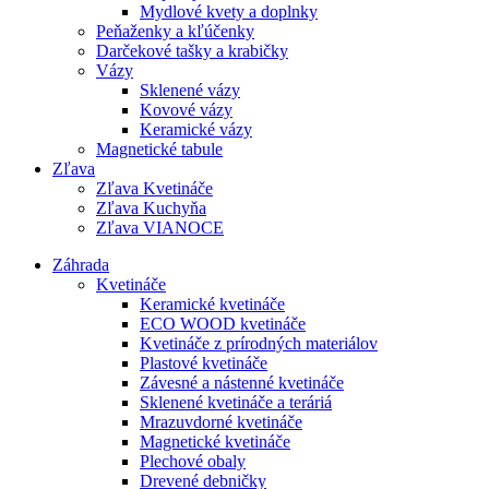
Mydlové kvety a doplnky
Peňaženky a kľúčenky
Darčekové tašky a krabičky
Vázy
Sklenené vázy
Kovové vázy
Keramické vázy
Magnetické tabule
Zľava
Zľava Kvetináče
Zľava Kuchyňa
Zľava VIANOCE
Záhrada
Kvetináče
Keramické kvetináče
ECO WOOD kvetináče
Kvetináče z prírodných materiálov
Plastové kvetináče
Závesné a nástenné kvetináče
Sklenené kvetináče a teráriá
Mrazuvdorné kvetináče
Magnetické kvetináče
Plechové obaly
Drevené debničky