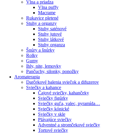
Vlna a priadza
Vlna puffy
Macrame
Rukavice pletené
Stuhy a organzy
Stuhy saténové
Stuhy jutové
Stuhy látkové
Stuhy organza
Šnúry a šnúrky
Rolky
Gumy
Ihly, nite, lemovky
Pančuchy, silonky, ponožky
Aromaterapia
Darčekové balenia sviečok a difuzerov
Sviečky a kahance
Čajové sviečky, kahančeky
Sviečky figúrky
Sviečky guľa, valec, pyramída…
Sviečky kónické
Sviečky v skle
Plávajúce sviečky
Adventné a stromčekové sviečky
Tortové sviečky