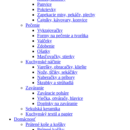
Panvice
Pokrievky
Zapekacie misy, pekáče, plechy
Čajníky, kávovary, konvice
Pečenie
Vykrajovačky
Formy na pečenie a tvorítka
Valčeky
Zdobenie
Ošatky
Masľovačky, stierky
Kuchynské náčinie
Varešky, obracačky, kliešte
Nože, tĺčiky, sekáčiky
Naberačky a príbory
Škrabky a strúhadlá
Zaváranie
Zaváracie poháre
Viečka, otvárače, hlavice
Doplnky na zaváranie
Sekulská keramika
Kuchynský textil a papier
Domácnosť
Prútené koše a košíky
Prútené košíky