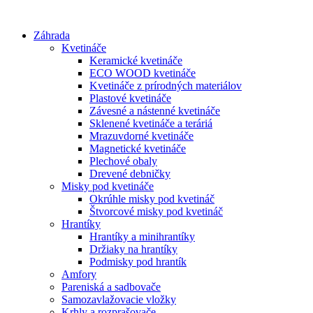
Preskočiť
na
Záhrada
obsah
Kvetináče
Keramické kvetináče
ECO WOOD kvetináče
Kvetináče z prírodných materiálov
Plastové kvetináče
Závesné a nástenné kvetináče
Sklenené kvetináče a teráriá
Mrazuvdorné kvetináče
Magnetické kvetináče
Plechové obaly
Drevené debničky
Misky pod kvetináče
Okrúhle misky pod kvetináč
Štvorcové misky pod kvetináč
Hrantíky
Hrantíky a minihrantíky
Držiaky na hrantíky
Podmisky pod hrantík
Amfory
Pareniská a sadbovače
Samozavlažovacie vložky
Krhly a rozprašovače