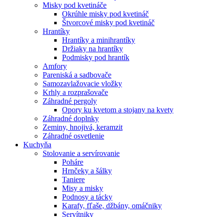
Misky pod kvetináče
Okrúhle misky pod kvetináč
Štvorcové misky pod kvetináč
Hrantíky
Hrantíky a minihrantíky
Držiaky na hrantíky
Podmisky pod hrantík
Amfory
Pareniská a sadbovače
Samozavlažovacie vložky
Krhly a rozprašovače
Záhradné pergoly
Opory ku kvetom a stojany na kvety
Záhradné doplnky
Zeminy, hnojivá, keramzit
Záhradné osvetlenie
Kuchyňa
Stolovanie a servírovanie
Poháre
Hrnčeky a šálky
Taniere
Misy a misky
Podnosy a tácky
Karafy, fľaše, džbány, omáčniky
Servítniky