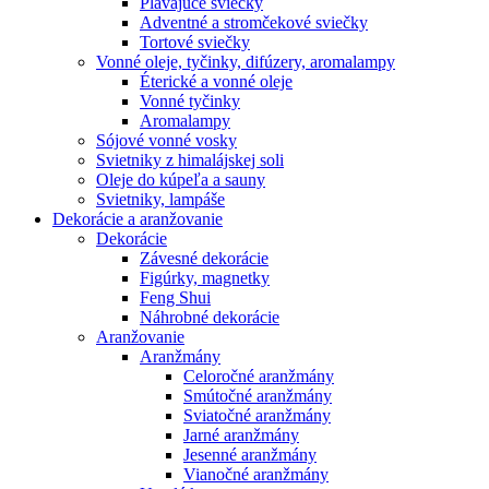
Plávajúce sviečky
Adventné a stromčekové sviečky
Tortové sviečky
Vonné oleje, tyčinky, difúzery, aromalampy
Éterické a vonné oleje
Vonné tyčinky
Aromalampy
Sójové vonné vosky
Svietniky z himalájskej soli
Oleje do kúpeľa a sauny
Svietniky, lampáše
Dekorácie a aranžovanie
Dekorácie
Závesné dekorácie
Figúrky, magnetky
Feng Shui
Náhrobné dekorácie
Aranžovanie
Aranžmány
Celoročné aranžmány
Smútočné aranžmány
Sviatočné aranžmány
Jarné aranžmány
Jesenné aranžmány
Vianočné aranžmány