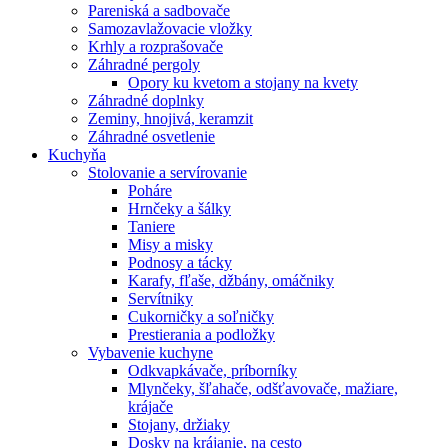
Pareniská a sadbovače
Samozavlažovacie vložky
Krhly a rozprašovače
Záhradné pergoly
Opory ku kvetom a stojany na kvety
Záhradné doplnky
Zeminy, hnojivá, keramzit
Záhradné osvetlenie
Kuchyňa
Stolovanie a servírovanie
Poháre
Hrnčeky a šálky
Taniere
Misy a misky
Podnosy a tácky
Karafy, fľaše, džbány, omáčniky
Servítniky
Cukorničky a soľničky
Prestierania a podložky
Vybavenie kuchyne
Odkvapkávače, príborníky
Mlynčeky, šľahače, odšťavovače, mažiare,
krájače
Stojany, držiaky
Dosky na krájanie, na cesto