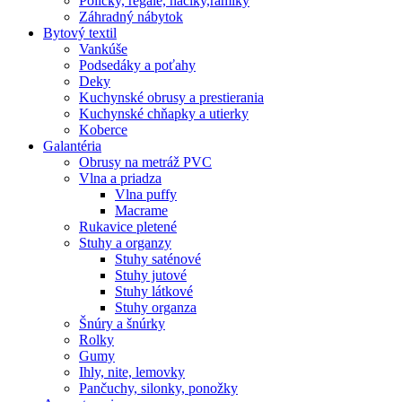
Poličky, regale, haciky,rámiky
Záhradný nábytok
Bytový textil
Vankúše
Podsedáky a poťahy
Deky
Kuchynské obrusy a prestierania
Kuchynské chňapky a utierky
Koberce
Galantéria
Obrusy na metráž PVC
Vlna a priadza
Vlna puffy
Macrame
Rukavice pletené
Stuhy a organzy
Stuhy saténové
Stuhy jutové
Stuhy látkové
Stuhy organza
Šnúry a šnúrky
Rolky
Gumy
Ihly, nite, lemovky
Pančuchy, silonky, ponožky