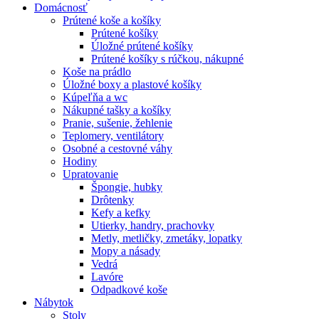
Domácnosť
Prútené koše a košíky
Prútené košíky
Úložné prútené košíky
Prútené košíky s rúčkou, nákupné
Koše na prádlo
Úložné boxy a plastové košíky
Kúpeľňa a wc
Nákupné tašky a košíky
Pranie, sušenie, žehlenie
Teplomery, ventilátory
Osobné a cestovné váhy
Hodiny
Upratovanie
Špongie, hubky
Drôtenky
Kefy a kefky
Utierky, handry, prachovky
Metly, metličky, zmetáky, lopatky
Mopy a násady
Vedrá
Lavóre
Odpadkové koše
Nábytok
Stoly