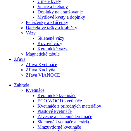
Umelé kvety
Vence a ikebany
Doplnky na aranžovanie
Mydlové kvety a doplnky
Peňaženky a kľúčenky
Darčekové tašky a krabičky
Vázy
Sklenené vázy
Kovové vázy
Keramické vázy
Magnetické tabule
Zľava
Zľava Kvetináče
Zľava Kuchyňa
Zľava VIANOCE
Záhrada
Kvetináče
Keramické kvetináče
ECO WOOD kvetináče
Kvetináče z prírodných materiálov
Plastové kvetináče
Závesné a nástenné kvetináče
Sklenené kvetináče a teráriá
Mrazuvdorné kvetináče