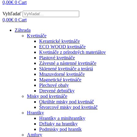
0,00
€
0
Cart
Vyhľadať
0,00
€
0
Cart
Záhrada
Kvetináče
Keramické kvetináče
ECO WOOD kvetináče
Kvetináče z prírodných materiálov
Plastové kvetináče
Závesné a nástenné kvetináče
Sklenené kvetináče a teráriá
Mrazuvdorné kvetináče
Magnetické kvetináče
Plechové obaly
Drevené debničky
Misky pod kvetináče
Okrúhle misky pod kvetináč
Štvorcové misky pod kvetináč
Hrantíky
Hrantíky a minihrantíky
Držiaky na hrantíky
Podmisky pod hrantík
Amfory