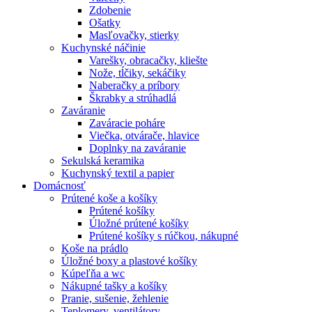
Zdobenie
Ošatky
Masľovačky, stierky
Kuchynské náčinie
Varešky, obracačky, kliešte
Nože, tĺčiky, sekáčiky
Naberačky a príbory
Škrabky a strúhadlá
Zaváranie
Zaváracie poháre
Viečka, otvárače, hlavice
Doplnky na zaváranie
Sekulská keramika
Kuchynský textil a papier
Domácnosť
Prútené koše a košíky
Prútené košíky
Úložné prútené košíky
Prútené košíky s rúčkou, nákupné
Koše na prádlo
Úložné boxy a plastové košíky
Kúpeľňa a wc
Nákupné tašky a košíky
Pranie, sušenie, žehlenie
Teplomery, ventilátory