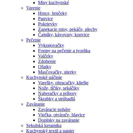
Misy kuchynské
Varenie
Hrnce, hrnčeky
Panvice
Pokrievky
Zapekacie misy, pekáče, plechy
Čajníky, kávovary, konvice
Pečenie
Vykrajovačky
Formy na pečenie a tvorítka
Valčeky
Zdobenie
Ošatky
Masľovačky, stierky
Kuchynské náčinie
Varešky, obracačky, kliešte
Nože, tĺčiky, sekáčiky
Naberačky a príbory
Škrabky a strúhadlá
Zaváranie
Zaváracie poháre
Viečka, otvárače, hlavice
Doplnky na zaváranie
Sekulská keramika
Kuchynský textil a papier