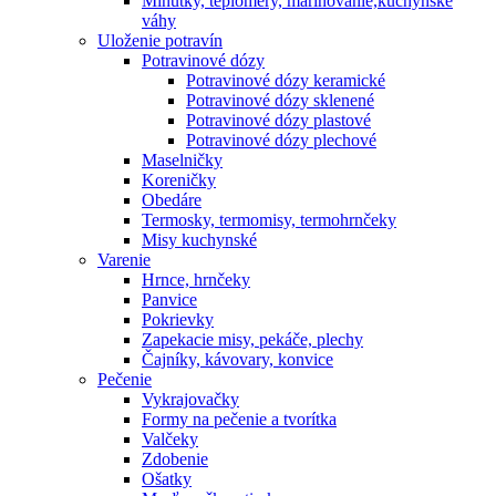
Minútky, teplomery, marinovanie,kuchynské
váhy
Uloženie potravín
Potravinové dózy
Potravinové dózy keramické
Potravinové dózy sklenené
Potravinové dózy plastové
Potravinové dózy plechové
Maselničky
Koreničky
Obedáre
Termosky, termomisy, termohrnčeky
Misy kuchynské
Varenie
Hrnce, hrnčeky
Panvice
Pokrievky
Zapekacie misy, pekáče, plechy
Čajníky, kávovary, konvice
Pečenie
Vykrajovačky
Formy na pečenie a tvorítka
Valčeky
Zdobenie
Ošatky