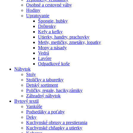
Osobné a cestovné váhy
Hodiny
Upratovanie
Špongie, hubky
Drôtenky
Kefy a kefky
Utierky, handry, prachovky
Metly, metličky, zmetáky, lopatky
Mopy a násady
Vedrá
Lavóre
Odpadkové koše
Nábytok
Stoly
Stoličky a taburetky
Detský sortiment
Poličky, regale, haciky,rámiky
Záhradný nábytok
Bytový textil
Vankúše
Podsedáky a poťahy
Deky
Kuchynské obrusy a prestierania
Kuchynské chňapky a utierky