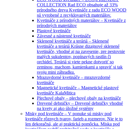
COLLECTION Rad ECO obsahuje až 33%
prírodného dreva Kvetináče z radu ECO WOOD
sú vyrobené z recyklovaných materiálov.
Kvetináče z prírodných materiálov
–
Kvetináče z
prírodných materiálov
Plastové kvetináče
Závesné a nástenné kvetináče
Sklenené kvetináče a teráriá
–
Sklenené
kvetináče a teráriá Krásne dizajnové sklenené
kvetináče, vhodné aj na zavesenie, pre pestovnie
malých sukulentov, popínavých rastlín či
orchideí. Teráriá si viete pekne dotvoriť so
zeminou, machom, kamienkami a spraviť si tak
svoju mini záhradku.
Mrazuvdorné kvetináče
–
mrazuvzdorné
kvetináče
Magnetické kvetináče
–
Magnetické plastové
kvetináče KalaMitica
Plechové obaly
–
plechové obaly na kvetináče
Drevené debničky
–
Drevené debničky vhodné
na kvety aj ako úložné systémy
Misky pod kvetináče
–
V ponuke sú misky pod
kvetináče rôznych tvarov, farieb a rozmerov. Nie je to
len dekoračná, ale aj praktická pomôcka. Miska pod