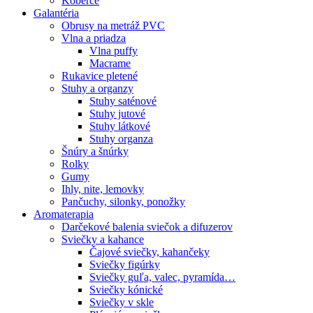
Koberce
Galantéria
Obrusy na metráž PVC
Vlna a priadza
Vlna puffy
Macrame
Rukavice pletené
Stuhy a organzy
Stuhy saténové
Stuhy jutové
Stuhy látkové
Stuhy organza
Šnúry a šnúrky
Rolky
Gumy
Ihly, nite, lemovky
Pančuchy, silonky, ponožky
Aromaterapia
Darčekové balenia sviečok a difuzerov
Sviečky a kahance
Čajové sviečky, kahančeky
Sviečky figúrky
Sviečky guľa, valec, pyramída…
Sviečky kónické
Sviečky v skle