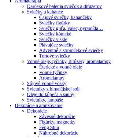
Aromaterapia
Darčekové balenia sviečok a difuzerov
Sviečky a kahance
Čajové sviečky, kahančeky
Sviečky figúrky
Sviečky guľa, valec, pyramída…
Sviečky kónické
Sviečky v skle
Plávajúce sviečky
Adventné a stromčekové sviečky
Tortové sviečky
Vonné oleje, tyčinky, difúzery, aromalampy
Éterické a vonné oleje
Vonné tyčinky
Aromalampy
Sójové vonné vosky
Svietniky z himalájskej soli
Oleje do kúpeľa a sauny
Svietniky, lampáše
Dekorácie a aranžovanie
Dekorácie
Závesné dekorácie
Figúrky, magnetky
Feng Shui
Náhrobné dekorácie