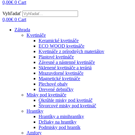
0,00
€
0
Cart
Vyhľadať
0,00
€
0
Cart
Záhrada
Kvetináče
Keramické kvetináče
ECO WOOD kvetináče
Kvetináče z prírodných materiálov
Plastové kvetináče
Závesné a nástenné kvetináče
Sklenené kvetináče a teráriá
Mrazuvdorné kvetináče
Magnetické kvetináče
Plechové obaly
Drevené debničky
Misky pod kvetináče
Okrúhle misky pod kvetináč
Štvorcové misky pod kvetináč
Hrantíky
Hrantíky a minihrantíky
Držiaky na hrantíky
Podmisky pod hrantík
Amfory