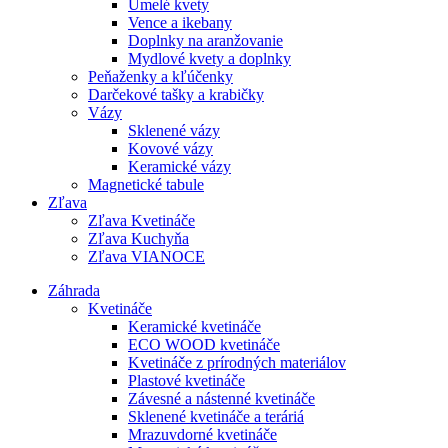
Umelé kvety
Vence a ikebany
Doplnky na aranžovanie
Mydlové kvety a doplnky
Peňaženky a kľúčenky
Darčekové tašky a krabičky
Vázy
Sklenené vázy
Kovové vázy
Keramické vázy
Magnetické tabule
Zľava
Zľava Kvetináče
Zľava Kuchyňa
Zľava VIANOCE
Záhrada
Kvetináče
Keramické kvetináče
ECO WOOD kvetináče
Kvetináče z prírodných materiálov
Plastové kvetináče
Závesné a nástenné kvetináče
Sklenené kvetináče a teráriá
Mrazuvdorné kvetináče