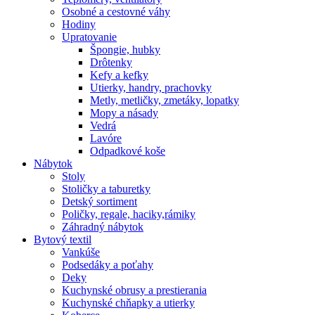
Osobné a cestovné váhy
Hodiny
Upratovanie
Špongie, hubky
Drôtenky
Kefy a kefky
Utierky, handry, prachovky
Metly, metličky, zmetáky, lopatky
Mopy a násady
Vedrá
Lavóre
Odpadkové koše
Nábytok
Stoly
Stoličky a taburetky
Detský sortiment
Poličky, regale, haciky,rámiky
Záhradný nábytok
Bytový textil
Vankúše
Podsedáky a poťahy
Deky
Kuchynské obrusy a prestierania
Kuchynské chňapky a utierky