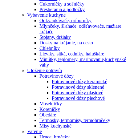
Cukorničky a soľničky
Prestierania a podložky
Vybavenie kuchyne
Odkvapkávače, príborníky
Mlynčeky, šľahače, odšťavovače, mažiare,
krájače
Stojany, držiaky
Dosky na krájanie, na cesto
Chlebníky
Lieviky, sitká, cedníky, haluškáre
Minútky, teplomery, marinovanie,kuchynské
váhy
Uloženie potravín
Potravinové dózy
Potravinové dózy keramické
Potravinové dózy sklenené
Potravinové dózy plastové
Potravinové dózy plechové
Maselničky
Koreničky
Obedáre
Termosky, termomisy, termohrnčeky
Misy kuchynské
Varenie
Hrnce, hrnčeky