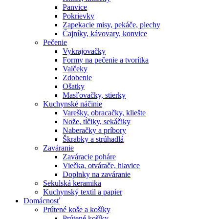
Panvice
Pokrievky
Zapekacie misy, pekáče, plechy
Čajníky, kávovary, konvice
Pečenie
Vykrajovačky
Formy na pečenie a tvorítka
Valčeky
Zdobenie
Ošatky
Masľovačky, stierky
Kuchynské náčinie
Varešky, obracačky, kliešte
Nože, tĺčiky, sekáčiky
Naberačky a príbory
Škrabky a strúhadlá
Zaváranie
Zaváracie poháre
Viečka, otvárače, hlavice
Doplnky na zaváranie
Sekulská keramika
Kuchynský textil a papier
Domácnosť
Prútené koše a košíky
Prútené košíky