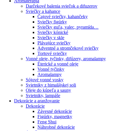
Aromaterapia
Darčekové balenia sviečok a difuzerov
Sviečky a kahance
Čajové sviečky, kahančeky
Sviečky figúrky
Sviečky guľa, valec, pyramída…
Sviečky kónické
Sviečky v skle
Plávajúce sviečky
Adventné a stromčekové sviečky
Tortové sviečky
Vonné oleje, tyčinky, difúzery, aromalampy
Éterické a vonné oleje
Vonné tyčinky
Aromalampy
Sójové vonné vosky
Svietniky z himalájskej soli
Oleje do kúpeľa a sauny
Svietniky, lampáše
Dekorácie a aranžovanie
Dekorácie
Závesné dekorácie
Figúrky, magnetky
Feng Shui
Náhrobné dekorácie