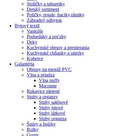
Stoličky a taburetky
Detský sortiment
Poličky, regale, haciky,rámiky
Záhradný nábytok
Bytový textil
Vankúše
Podsedáky a poťahy
Deky
Kuchynské obrusy a prestierania
Kuchynské chňapky a utierky
Koberce
Galantéria
Obrusy na metráž PVC
Vlna a priadza
Vlna puffy
Macrame
Rukavice pletené
Stuhy a organzy
Stuhy saténové
Stuhy jutové
Stuhy látkové
Stuhy organza
Šnúry a šnúrky
Rolky
Gumy