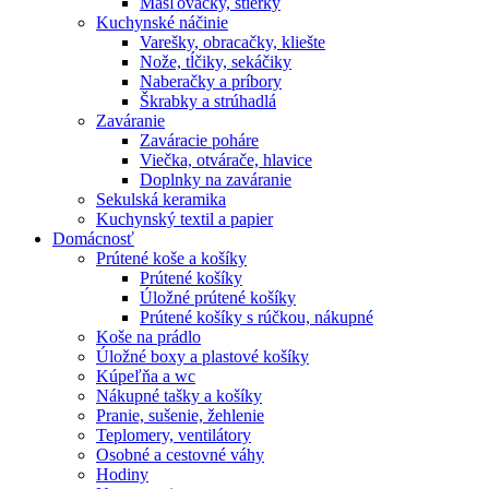
Masľovačky, stierky
Kuchynské náčinie
Varešky, obracačky, kliešte
Nože, tĺčiky, sekáčiky
Naberačky a príbory
Škrabky a strúhadlá
Zaváranie
Zaváracie poháre
Viečka, otvárače, hlavice
Doplnky na zaváranie
Sekulská keramika
Kuchynský textil a papier
Domácnosť
Prútené koše a košíky
Prútené košíky
Úložné prútené košíky
Prútené košíky s rúčkou, nákupné
Koše na prádlo
Úložné boxy a plastové košíky
Kúpeľňa a wc
Nákupné tašky a košíky
Pranie, sušenie, žehlenie
Teplomery, ventilátory
Osobné a cestovné váhy
Hodiny