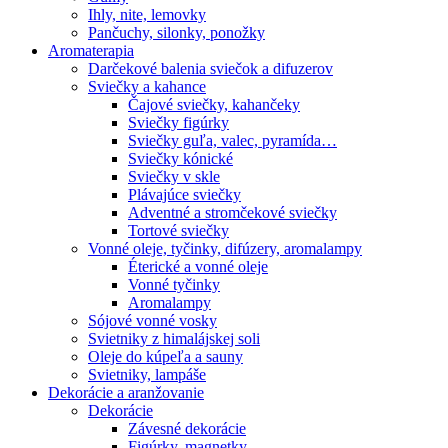
Ihly, nite, lemovky
Pančuchy, silonky, ponožky
Aromaterapia
Darčekové balenia sviečok a difuzerov
Sviečky a kahance
Čajové sviečky, kahančeky
Sviečky figúrky
Sviečky guľa, valec, pyramída…
Sviečky kónické
Sviečky v skle
Plávajúce sviečky
Adventné a stromčekové sviečky
Tortové sviečky
Vonné oleje, tyčinky, difúzery, aromalampy
Éterické a vonné oleje
Vonné tyčinky
Aromalampy
Sójové vonné vosky
Svietniky z himalájskej soli
Oleje do kúpeľa a sauny
Svietniky, lampáše
Dekorácie a aranžovanie
Dekorácie
Závesné dekorácie
Figúrky, magnetky