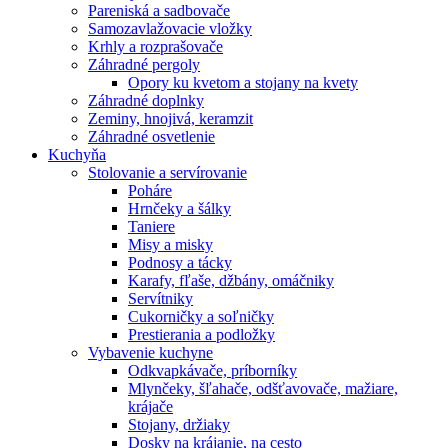
Pareniská a sadbovače
Samozavlažovacie vložky
Krhly a rozprašovače
Záhradné pergoly
Opory ku kvetom a stojany na kvety
Záhradné doplnky
Zeminy, hnojivá, keramzit
Záhradné osvetlenie
Kuchyňa
Stolovanie a servírovanie
Poháre
Hrnčeky a šálky
Taniere
Misy a misky
Podnosy a tácky
Karafy, fľaše, džbány, omáčniky
Servítniky
Cukorničky a soľničky
Prestierania a podložky
Vybavenie kuchyne
Odkvapkávače, príborníky
Mlynčeky, šľahače, odšťavovače, mažiare,
krájače
Stojany, držiaky
Dosky na krájanie, na cesto