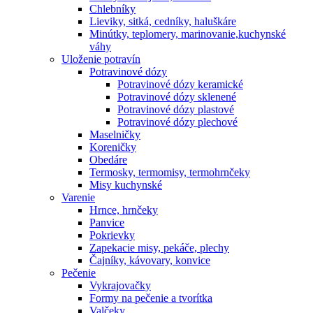
Chlebníky
Lieviky, sitká, cedníky, haluškáre
Minútky, teplomery, marinovanie,kuchynské
váhy
Uloženie potravín
Potravinové dózy
Potravinové dózy keramické
Potravinové dózy sklenené
Potravinové dózy plastové
Potravinové dózy plechové
Maselničky
Koreničky
Obedáre
Termosky, termomisy, termohrnčeky
Misy kuchynské
Varenie
Hrnce, hrnčeky
Panvice
Pokrievky
Zapekacie misy, pekáče, plechy
Čajníky, kávovary, konvice
Pečenie
Vykrajovačky
Formy na pečenie a tvorítka
Valčeky