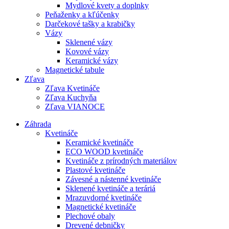
Mydlové kvety a doplnky
Peňaženky a kľúčenky
Darčekové tašky a krabičky
Vázy
Sklenené vázy
Kovové vázy
Keramické vázy
Magnetické tabule
Zľava
Zľava Kvetináče
Zľava Kuchyňa
Zľava VIANOCE
Záhrada
Kvetináče
Keramické kvetináče
ECO WOOD kvetináče
Kvetináče z prírodných materiálov
Plastové kvetináče
Závesné a nástenné kvetináče
Sklenené kvetináče a teráriá
Mrazuvdorné kvetináče
Magnetické kvetináče
Plechové obaly
Drevené debničky