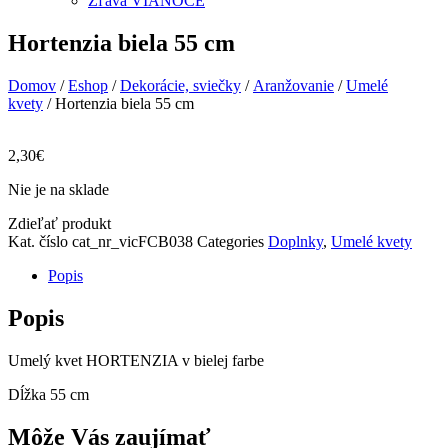
Zľava VIANOCE
Hortenzia biela 55 cm
Domov
/
Eshop
/
Dekorácie, sviečky
/
Aranžovanie
/
Umelé
kvety
/ Hortenzia biela 55 cm
2,30
€
Nie je na sklade
Zdieľať produkt
Kat. číslo
cat_nr_vicFCB038
Categories
Doplnky
,
Umelé kvety
Popis
Popis
Umelý kvet HORTENZIA v bielej farbe
Dĺžka 55 cm
Môže Vás zaujímať