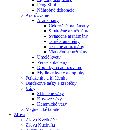
Feng Shui
Náhrobné dekorácie
Aranžovanie
Aranžmány
Celoročné aranžmány
Smútočné aranžmány
Sviatočné aranžmány
Jarné aranžmány
Jesenné aranžmány
Vianočné aranžmány
Umelé kvety
Vence a ikebany
Doplnky na aranžovanie
Mydlové kvety a doplnky
Peňaženky a kľúčenky
Darčekové tašky a krabičky
Vázy
Sklenené vázy
Kovové vázy
Keramické vázy
Magnetické tabule
Zľava
Zľava Kvetináče
Zľava Kuchyňa