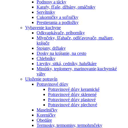
Podnosy a tácky
Karafy, fľaše, džbány, omáčniky
Servítniky
Cukorničky a soľničky
Prestierania a podložky
Vybavenie kuchyne
Odkvapkávače, príborníky
Mlynčeky, šľahače, odšťavovače, mažiare,
krájače
Stojany, držiaky
Dosky na krájanie, na cesto
Chlebníky
Lieviky, sitká, cedníky, haluškáre
Minútky, teplomery, marinovanie,kuchynské
váhy
Uloženie potravín
Potravinové dózy
Potravinové dózy keramické
Potravinové dózy sklenené
Potravinové dózy plastové
Potravinové dózy plechové
Maselničky
Koreničky
Obedáre
Termosky, termomisy, termohrnčeky