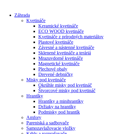
Preskočiť
na
Záhrada
obsah
Kvetináče
Keramické kvetináče
ECO WOOD kvetináče
Kvetináče z prírodných materiálov
Plastové kvetináče
Závesné a nástenné kvetináče
Sklenené kvetináče a teráriá
Mrazuvdorné kvetináče
Magnetické kvetináče
Plechové obaly
Drevené debničky
Misky pod kvetináče
Okrúhle misky pod kvetináč
Štvorcové misky pod kvetináč
Hrantíky
Hrantíky a minihrantíky
Držiaky na hrantíky
Podmisky pod hrantík
Amfory
Pareniská a sadbovače
Samozavlažovacie vložky
Krhly a rozprašovače