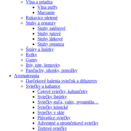
Vlna a priadza
Vlna puffy
Macrame
Rukavice pletené
Stuhy a organzy
Stuhy saténové
Stuhy jutové
Stuhy látkové
Stuhy organza
Šnúry a šnúrky
Rolky
Gumy
Ihly, nite, lemovky
Pančuchy, silonky, ponožky
Aromaterapia
Darčekové balenia sviečok a difuzerov
Sviečky a kahance
Čajové sviečky, kahančeky
Sviečky figúrky
Sviečky guľa, valec, pyramída…
Sviečky kónické
Sviečky v skle
Plávajúce sviečky
Adventné a stromčekové sviečky
Tortové sviečky