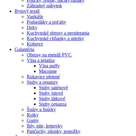
Poličky, regale, haciky,rámiky
Záhradný nábytok
Bytový textil
Vankúše
Podsedáky a poťahy
Deky
Kuchynské obrusy a prestierania
Kuchynské chňapky a utierky
Koberce
Galantéria
Obrusy na metráž PVC
Vlna a priadza
Vlna puffy
Macrame
Rukavice pletené
Stuhy a organzy
Stuhy saténové
Stuhy jutové
Stuhy látkové
Stuhy organza
Šnúry a šnúrky
Rolky
Gumy
Ihly, nite, lemovky
Pančuchy, silonky, ponožky