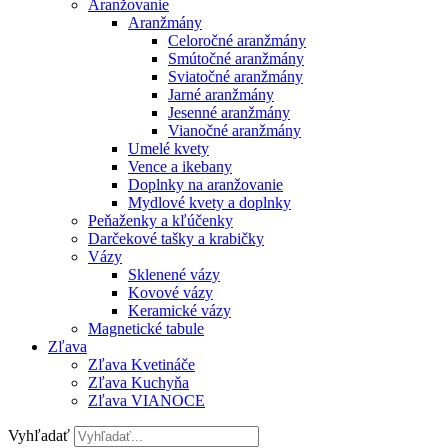
Aranžovanie
Aranžmány
Celoročné aranžmány
Smútočné aranžmány
Sviatočné aranžmány
Jarné aranžmány
Jesenné aranžmány
Vianočné aranžmány
Umelé kvety
Vence a ikebany
Doplnky na aranžovanie
Mydlové kvety a doplnky
Peňaženky a kľúčenky
Darčekové tašky a krabičky
Vázy
Sklenené vázy
Kovové vázy
Keramické vázy
Magnetické tabule
Zľava
Zľava Kvetináče
Zľava Kuchyňa
Zľava VIANOCE
Vyhľadať