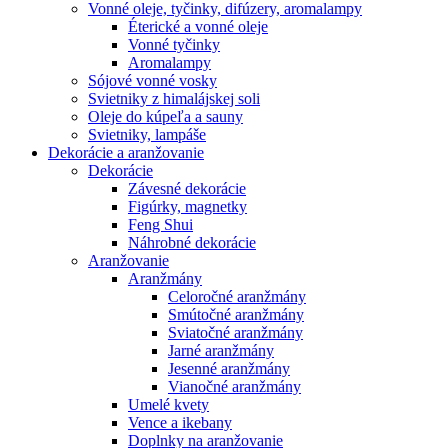
Vonné oleje, tyčinky, difúzery, aromalampy
Éterické a vonné oleje
Vonné tyčinky
Aromalampy
Sójové vonné vosky
Svietniky z himalájskej soli
Oleje do kúpeľa a sauny
Svietniky, lampáše
Dekorácie a aranžovanie
Dekorácie
Závesné dekorácie
Figúrky, magnetky
Feng Shui
Náhrobné dekorácie
Aranžovanie
Aranžmány
Celoročné aranžmány
Smútočné aranžmány
Sviatočné aranžmány
Jarné aranžmány
Jesenné aranžmány
Vianočné aranžmány
Umelé kvety
Vence a ikebany
Doplnky na aranžovanie