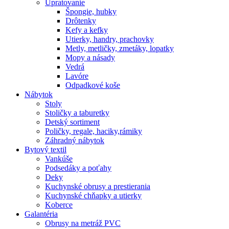
Upratovanie
Špongie, hubky
Drôtenky
Kefy a kefky
Utierky, handry, prachovky
Metly, metličky, zmetáky, lopatky
Mopy a násady
Vedrá
Lavóre
Odpadkové koše
Nábytok
Stoly
Stoličky a taburetky
Detský sortiment
Poličky, regale, haciky,rámiky
Záhradný nábytok
Bytový textil
Vankúše
Podsedáky a poťahy
Deky
Kuchynské obrusy a prestierania
Kuchynské chňapky a utierky
Koberce
Galantéria
Obrusy na metráž PVC