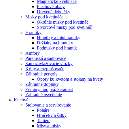
Magnetické kvetináče
Plechové obaly
Drevené debničky
Misky pod kvetináče
Okrúhle misky pod kvetináč
Štvorcové misky pod kvetináč
Hrantíky
Hrantíky a minihrantíky
Držiaky na hrantíky
Podmisky pod hrantík
Amfory
Pareniská a sadbovače
Samozavlažovacie vložky
Krhly a rozprašovače
Záhradné pergoly
Opory ku kvetom a stojany na kvety
Záhradné doplnky
Zeminy, hnojivá, keramzit
Záhradné osvetlenie
Kuchyňa
Stolovanie a servírovanie
Poháre
Hrnčeky a šálky
Taniere
Misy a misky