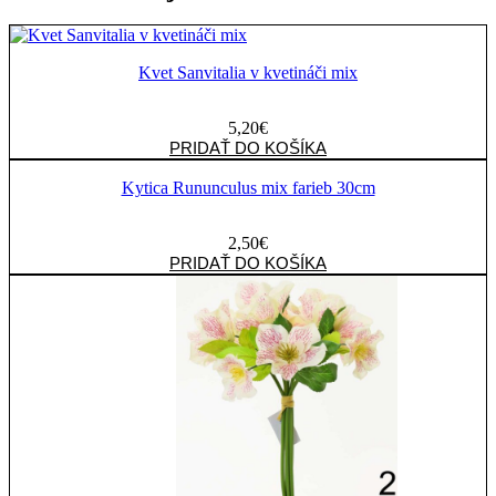
Kvet Sanvitalia v kvetináči mix
5,20
€
množstvo
PRIDAŤ DO KOŠÍKA
Kvet
Sanvitalia
Kytica Rununculus mix farieb 30cm
v
kvetináči
2,50
€
mix
množstvo
PRIDAŤ DO KOŠÍKA
Kytica
Rununculus
mix
farieb
30cm