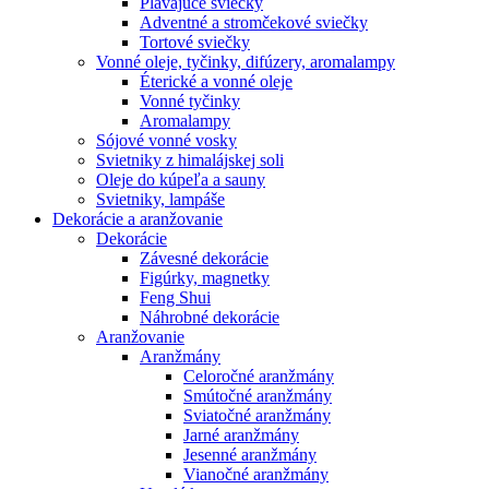
Plávajúce sviečky
Adventné a stromčekové sviečky
Tortové sviečky
Vonné oleje, tyčinky, difúzery, aromalampy
Éterické a vonné oleje
Vonné tyčinky
Aromalampy
Sójové vonné vosky
Svietniky z himalájskej soli
Oleje do kúpeľa a sauny
Svietniky, lampáše
Dekorácie a aranžovanie
Dekorácie
Závesné dekorácie
Figúrky, magnetky
Feng Shui
Náhrobné dekorácie
Aranžovanie
Aranžmány
Celoročné aranžmány
Smútočné aranžmány
Sviatočné aranžmány
Jarné aranžmány
Jesenné aranžmány
Vianočné aranžmány