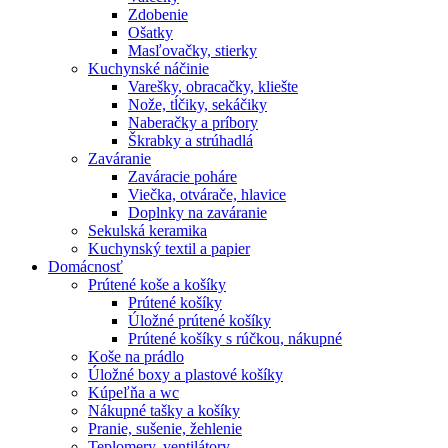
Zdobenie
Ošatky
Masľovačky, stierky
Kuchynské náčinie
Varešky, obracačky, kliešte
Nože, tĺčiky, sekáčiky
Naberačky a príbory
Škrabky a strúhadlá
Zaváranie
Zaváracie poháre
Viečka, otvárače, hlavice
Doplnky na zaváranie
Sekulská keramika
Kuchynský textil a papier
Domácnosť
Prútené koše a košíky
Prútené košíky
Úložné prútené košíky
Prútené košíky s rúčkou, nákupné
Koše na prádlo
Úložné boxy a plastové košíky
Kúpeľňa a wc
Nákupné tašky a košíky
Pranie, sušenie, žehlenie
Teplomery, ventilátory