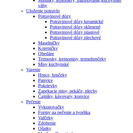
Minútky, teplomery, marinovanie,kuchynské
váhy
Uloženie potravín
Potravinové dózy
Potravinové dózy keramické
Potravinové dózy sklenené
Potravinové dózy plastové
Potravinové dózy plechové
Maselničky
Koreničky
Obedáre
Termosky, termomisy, termohrnčeky
Misy kuchynské
Varenie
Hrnce, hrnčeky
Panvice
Pokrievky
Zapekacie misy, pekáče, plechy
Čajníky, kávovary, konvice
Pečenie
Vykrajovačky
Formy na pečenie a tvorítka
Valčeky
Zdobenie
Ošatky