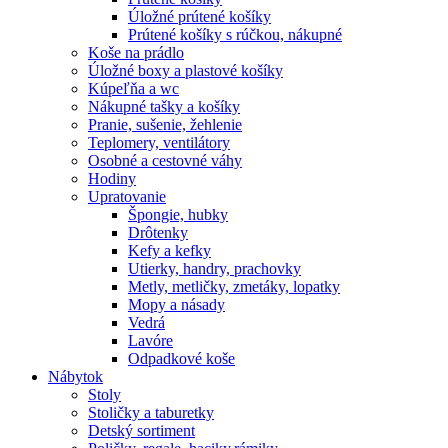
Úložné prútené košíky
Prútené košíky s rúčkou, nákupné
Koše na prádlo
Úložné boxy a plastové košíky
Kúpeľňa a wc
Nákupné tašky a košíky
Pranie, sušenie, žehlenie
Teplomery, ventilátory
Osobné a cestovné váhy
Hodiny
Upratovanie
Špongie, hubky
Drôtenky
Kefy a kefky
Utierky, handry, prachovky
Metly, metličky, zmetáky, lopatky
Mopy a násady
Vedrá
Lavóre
Odpadkové koše
Nábytok
Stoly
Stoličky a taburetky
Detský sortiment