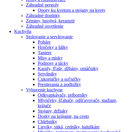
Záhradné pergoly
Opory ku kvetom a stojany na kvety
Záhradné doplnky
Zeminy, hnojivá, keramzit
Záhradné osvetlenie
Kuchyňa
Stolovanie a servírovanie
Poháre
Hrnčeky a šálky
Taniere
Misy a misky
Podnosy a tácky
Karafy, fľaše, džbány, omáčniky
Servítniky
Cukorničky a soľničky
Prestierania a podložky
Vybavenie kuchyne
Odkvapkávače, príborníky
Mlynčeky, šľahače, odšťavovače, mažiare,
krájače
Stojany, držiaky
Dosky na krájanie, na cesto
Chlebníky
Lieviky, sitká, cedníky, haluškáre