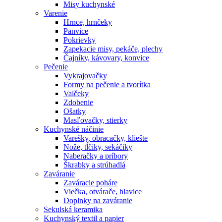
Misy kuchynské
Varenie
Hrnce, hrnčeky
Panvice
Pokrievky
Zapekacie misy, pekáče, plechy
Čajníky, kávovary, konvice
Pečenie
Vykrajovačky
Formy na pečenie a tvorítka
Valčeky
Zdobenie
Ošatky
Masľovačky, stierky
Kuchynské náčinie
Varešky, obracačky, kliešte
Nože, tĺčiky, sekáčiky
Naberačky a príbory
Škrabky a strúhadlá
Zaváranie
Zaváracie poháre
Viečka, otvárače, hlavice
Doplnky na zaváranie
Sekulská keramika
Kuchynský textil a papier