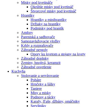
Misky pod kvetináče
Okrúhle misky pod kvetináč
Štvorcové misky pod kvetináč
Hrantíky
Hrantíky a minihrantíky
Držiaky na hrantíky
Podmisky pod hrantík
Amfory
Pareniská a sadbovače
Samozavlažovacie vložky
Krhly a rozprašovače
Záhradné pergoly
Opory ku kvetom a stojany na kvety
Záhradné doplnky
Zeminy, hnojivá, keramzit
Záhradné osvetlenie
Kuchyňa
Stolovanie a servírovanie
Poháre
Hrnčeky a šálky
Taniere
Misy a misky
Podnosy a tácky
Karafy, fľaše, džbány, omáčniky
Servítniky