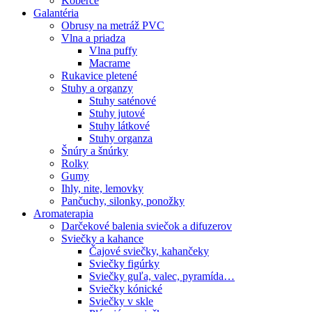
Koberce
Galantéria
Obrusy na metráž PVC
Vlna a priadza
Vlna puffy
Macrame
Rukavice pletené
Stuhy a organzy
Stuhy saténové
Stuhy jutové
Stuhy látkové
Stuhy organza
Šnúry a šnúrky
Rolky
Gumy
Ihly, nite, lemovky
Pančuchy, silonky, ponožky
Aromaterapia
Darčekové balenia sviečok a difuzerov
Sviečky a kahance
Čajové sviečky, kahančeky
Sviečky figúrky
Sviečky guľa, valec, pyramída…
Sviečky kónické
Sviečky v skle