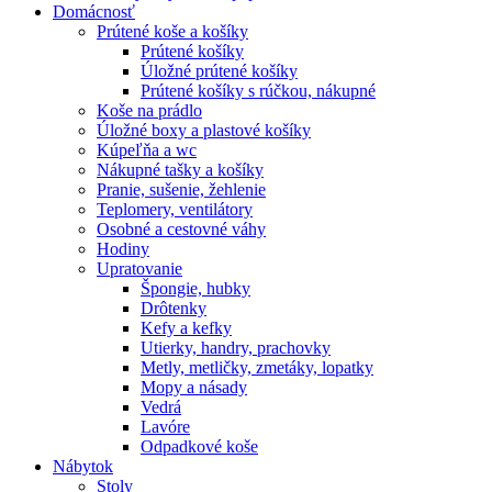
Domácnosť
Prútené koše a košíky
Prútené košíky
Úložné prútené košíky
Prútené košíky s rúčkou, nákupné
Koše na prádlo
Úložné boxy a plastové košíky
Kúpeľňa a wc
Nákupné tašky a košíky
Pranie, sušenie, žehlenie
Teplomery, ventilátory
Osobné a cestovné váhy
Hodiny
Upratovanie
Špongie, hubky
Drôtenky
Kefy a kefky
Utierky, handry, prachovky
Metly, metličky, zmetáky, lopatky
Mopy a násady
Vedrá
Lavóre
Odpadkové koše
Nábytok
Stoly