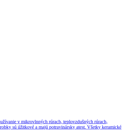
užívanie v mikrovlnných rúrach, teplovzdušných rúrach,
obky sú úžitkové a majú potravinársky atest. Všetky keramické