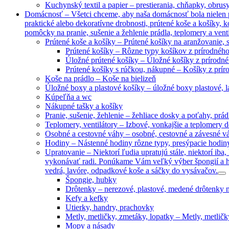
Kuchynský textil a papier
–
prestierania, chňapky, obrusy
Domácnosť
–
Všetci chceme, aby naša domácnosť bola nielen p
praktické alebo dekoratívne drobnosti, prútené koše a košíky, 
pomôcky na pranie, sušenie a žehlenie prádla, teplomery a venti
Prútené koše a košíky
–
Prútené košíky na aranžovanie, 
Prútené košíky
–
Rôzne typy košíkov z prírodného 
Úložné prútené košíky
–
Úložné košíky z prírodné
Prútené košíky s rúčkou, nákupné
–
Košíky z prír
Koše na prádlo
–
Koše na bielizeň
Úložné boxy a plastové košíky
–
úložné boxy plastové, 
Kúpeľňa a wc
Nákupné tašky a košíky
Pranie, sušenie, žehlenie
–
žehliace dosky a poťahy, prádl
Teplomery, ventilátory
–
Izbové, vonkajšie a teplomery 
Osobné a cestovné váhy
–
osobné, cestovné a závesné v
Hodiny
–
Nástenné hodiny rôzne typy, presýpacie hodin
Upratovanie
–
Niektorí ľudia upratujú stále, niektorí i
vykonávať radi. Ponúkame Vám veľký výber špongií a hub
vedrá, lavóre, odpadkové koše a sáčky do vysávačov.
Špongie, hubky
Drôtenky
–
nerezové, plastové, medené drôtenky n
Kefy a kefky
Utierky, handry, prachovky
Metly, metličky, zmetáky, lopatky
–
Metly, metličk
Mopy a násady