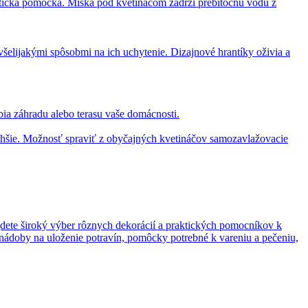
aktická pomôcka. Miska pod kvetináčom zadrží prebitočnú vodu z
s všelijakými spôsobmi na ich uchytenie. Dizajnové hrantíky oživia a
bia záhradu alebo terasu vaše domácnosti.
lhšie. Možnosť spraviť z obyčajných kvetináčov samozavlažovacie
jdete široký výber rôznych dekorácií a praktických pomocníkov k
 nádoby na uloženie potravín, pomôcky potrebné k vareniu a pečeniu,