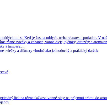
v a oddýchnuť si. Keď je čas na oddych, treba relaxovať poriadne. V n
 rôzne sviečky a kahance, vonné oleje, tyčinky, difuzéry a aromalamp
iky a lampáše.
né sviečky a difúzery vhodné ako jednoduchý a praktický darček
tekavé
 prírodný liek na rôzne ťažkosti vonné oleje na príjemnú arómu do ar
ojanov