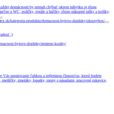
V každej domácnosti by nemali chýbať okrem nábytku aj rôzne
úpeľne a WC, poličky, regále a háčiky, rôzne nákupné tašky a košíky,
dotex.sk/kategoria-produktu/domacnost-bytove-doplnky/uloznybox/
adosť :)
/domacnost-bytove-doplnky/prutene-kosiky/
pre Vás upratovanie ľahkou a príjemnou činnosťou, ktorú budete
 metličky, zmetáky, lopatky, mopy s násadami, pracovné rukavice,