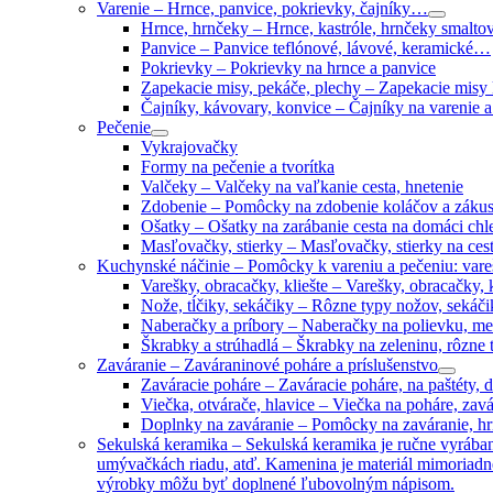
Varenie
–
Hrnce, panvice, pokrievky, čajníky…
Hrnce, hrnčeky
–
Hrnce, kastróle, hrnčeky smalto
Panvice
–
Panvice teflónové, lávové, keramické…
Pokrievky
–
Pokrievky na hrnce a panvice
Zapekacie misy, pekáče, plechy
–
Zapekacie misy 
Čajníky, kávovary, konvice
–
Čajníky na varenie a
Pečenie
Vykrajovačky
Formy na pečenie a tvorítka
Valčeky
–
Valčeky na vaľkanie cesta, hnetenie
Zdobenie
–
Pomôcky na zdobenie koláčov a záku
Ošatky
–
Ošatky na zarábanie cesta na domáci chl
Masľovačky, stierky
–
Masľovačky, stierky na ces
Kuchynské náčinie
–
Pomôcky k vareniu a pečeniu: var
Varešky, obracačky, kliešte
–
Varešky, obracačky, 
Nože, tĺčiky, sekáčiky
–
Rôzne typy nožov, sekáčik
Naberačky a príbory
–
Naberačky na polievku, med,
Škrabky a strúhadlá
–
Škrabky na zeleninu, rôzne 
Zaváranie
–
Zaváraninové poháre a príslušenstvo
Zaváracie poháre
–
Zaváracie poháre, na paštéty,
Viečka, otvárače, hlavice
–
Viečka na poháre, zavá
Doplnky na zaváranie
–
Pomôcky na zaváranie, hrn
Sekulská keramika
–
Sekulská keramika je ručne vyrába
umývačkách riadu, atď. Kamenina je materiál mimoriadn
výrobky môžu byť doplnené ľubovolným nápisom.