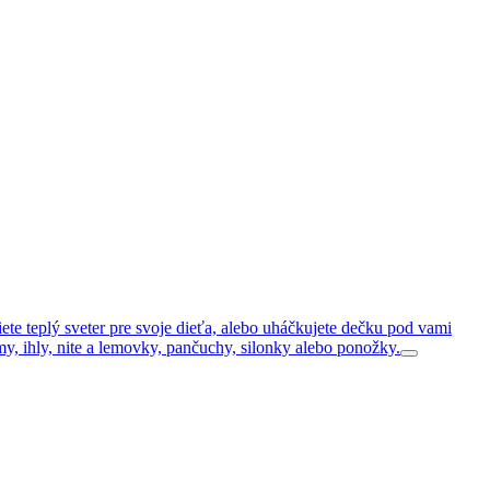
tiete teplý sveter pre svoje dieťa, alebo uháčkujete dečku pod vami
y, ihly, nite a lemovky, pančuchy, silonky alebo ponožky.