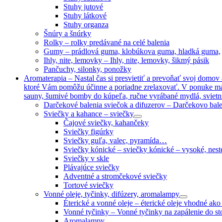
Stuhy jutové
Stuhy látkové
Stuhy organza
Šnúry a šnúrky
Rolky
–
rolky predávané na celé balenia
Gumy
–
prádlová guma, klobúkova guma, hladká guma,
Ihly, nite, lemovky
–
Ihly, nite, lemovky, šikmý pásik
Pančuchy, silonky, ponožky
Aromaterapia
–
Nastal čas si presvietiť a prevoňať svoj domo
ktoré Vám pomôžu účinne a poriadne zrelaxovať. V ponuke máme
sauny, šumivé bomby do kúpeľa, ručne vyrábané mydlá, svietn
Darčekové balenia sviečok a difuzerov
–
Darčekovo bale
Sviečky a kahance
–
sviečky
Čajové sviečky, kahančeky
Sviečky figúrky
Sviečky guľa, valec, pyramída…
Sviečky kónické
–
sviečky kónické – vysoké, nes
Sviečky v skle
Plávajúce sviečky
Adventné a stromčekové sviečky
Tortové sviečky
Vonné oleje, tyčinky, difúzery, aromalampy
Éterické a vonné oleje
–
éterické oleje vhodné ako
Vonné tyčinky
–
Vonné tyčinky na zapálenie do st
Aromalampy