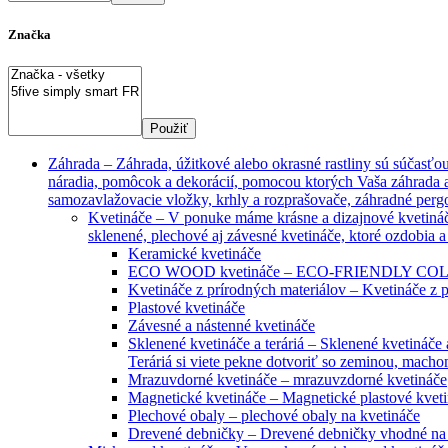
Značka
Použiť
Záhrada
–
Záhrada, úžitkové alebo okrasné rastliny sú súčasťo
náradia, pomôcok a dekorácií, pomocou ktorých Vaša záhrada a 
samozavlažovacie vložky, krhly a rozprašovače, záhradné pergo
Kvetináče
–
V ponuke máme krásne a dizajnové kvetináče
sklenené, plechové aj závesné kvetináče, ktoré ozdobia a
Keramické kvetináče
ECO WOOD kvetináče
–
ECO-FRIENDLY COLLECT
Kvetináče z prírodných materiálov
–
Kvetináče z p
Plastové kvetináče
Závesné a nástenné kvetináče
Sklenené kvetináče a teráriá
–
Sklenené kvetináče a
Teráriá si viete pekne dotvoriť so zeminou, macho
Mrazuvdorné kvetináče
–
mrazuvzdorné kvetináče
Magnetické kvetináče
–
Magnetické plastové kvet
Plechové obaly
–
plechové obaly na kvetináče
Drevené debničky
–
Drevené debničky vhodné na 