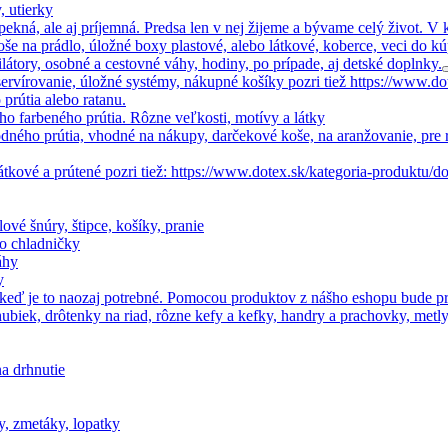
, utierky
ekná, ale aj príjemná. Predsa len v nej žijeme a bývame celý život. 
koše na prádlo, úložné boxy plastové, alebo látkové, koberce, veci do k
látory, osobné a cestovné váhy, hodiny, po prípade, aj detské doplnky.
servírovanie, úložné systémy, nákupné košíky pozri tiež https://www.
prútia alebo ratanu.
ho farbeného prútia. Rôzne veľkosti, motívy a látky
odného prútia, vhodné na nákupy, darčekové koše, na aranžovanie, pre r
látkové a prútené pozri tiež: https://www.dotex.sk/kategoria-produktu
ové šnúry, štipce, košíky, pranie
do chladničky
áhy
y
ba, keď je to naozaj potrebné. Pomocou produktov z nášho eshopu bude 
iek, drôtenky na riad, rôzne kefy a kefky, handry a prachovky, metly,
a drhnutie
y, zmetáky, lopatky