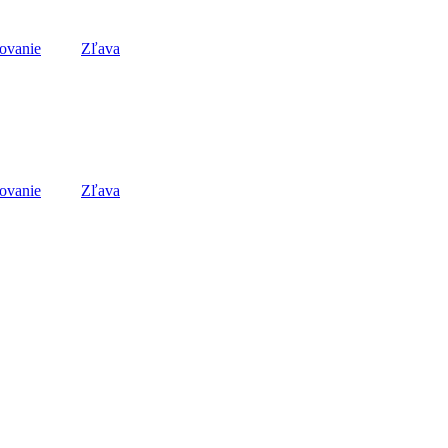
žovanie
Zľava
žovanie
Zľava