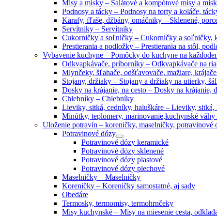
Misy a misky
–
Šalátové a kompótové misy a misk
Podnosy a tácky
–
Podnosy na torty a koláče, táck
Karafy, fľaše, džbány, omáčniky
–
Sklenené, porc
Servítniky
–
Servítniky
Cukorničky a soľničky
–
Cukorničky a soľničky, k
Prestierania a podložky
–
Prestierania na stôl, po
Vybavenie kuchyne
–
Pomôcky do kuchyne na každoden
Odkvapkávače, príborníky
–
Odkvapkávače na riad
Mlynčeky, šľahače, odšťavovače, mažiare, krájače
Stojany, držiaky
–
Stojany a držiaky na utierky, š
Dosky na krájanie, na cesto
–
Dosky na krájanie, 
Chlebníky
–
Chlebníky
Lieviky, sitká, cedníky, haluškáre
–
Lieviky, sitká,
Minútky, teplomery, marinovanie,kuchynské váhy
Uloženie potravín
–
koreničky, maselničky, potravinové 
Potravinové dózy
Potravinové dózy keramické
Potravinové dózy sklenené
Potravinové dózy plastové
Potravinové dózy plechové
Maselničky
–
Maselničky
Koreničky
–
Koreničky samostatné, aj sady
Obedáre
Termosky, termomisy, termohrnčeky
Misy kuchynské
–
Misy na miesenie cesta, odklad