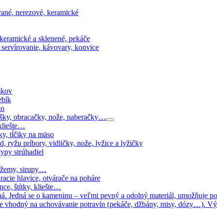
vané, nerezové, keramické
keramické a sklenené, pekáče
 servírovanie, kávovary, konvice
skov
ebík
to
ešky, obracačky, nože, naberačky…
kliešte…
y, tĺčiky na mäso
 ryžu príbory, vidličky, nože, lyžice a lyžičky
typy strúhadiel
 džemy, sirupy…
racie hlavice, otvárače na poháre
ce, štítky, kliešte…
ná. Jedná se o kameninu – veľmi pevný a odolný materiál, umožňuje po
e vhodný na uchovávanie potravín (pekáče, džbány, misy, dózy…). Výr