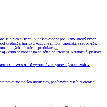
rebné sa o nich aj starať. V našom eshope ponúkame široký výber
pod kvetináče, hrantíky, ozdobné amfory, pareniská a sadbovače,
 mnoho iných dekorácií a produktov.
aj kvetináče vhodná na balkón a do interiéru. Keramické, plastové,
du ECO WOOD sú vyrobené z recyklovaných materiálov.
pre pestovnie malých sukulentov, popínavých rastlín či orchideí.