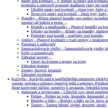
Misky pod kvetináče
–
V ponuke sú misky pod kvetináče 
kvetináča a zabezpečí postupné dopĺňanie vlahy pre rastl
Okrúhle misky pod kvetináč
–
rôzne typy, farby a
Štvorcové misky pod kvetináč
–
rôzne typy, farby
Hrantíky
–
Rôzne plastové hrantíky pre rastliny na balkó
spestria váš balkón a terasu.
Hrantíky a minihrantíky
–
Plastové hrantíky na kve
Držiaky na hrantíky
–
držiaky na hrantíky, plasto
Podmisky pod hrantík
–
podmisky pod hrantíky
Amfory
–
Plastové kvetináče v tvare amfory v terakotov
Pareniská a sadbovače
Samozavlažovacie vložky
–
Samozavlažovacie vložky do
Krhly a rozprašovače
Záhradné pergoly
Opory ku kvetom a stojany na kvety
Záhradné doplnky
Zeminy, hnojivá, keramzit
Záhradné osvetlenie
Kuchyňa
–
Kuchyňa patrí k najdôležitejším priestorom všetký
vareniu, pečeniu a príprave chutných jedál a pokrmov. Ponúka
rôzne kuchynské náčinie, pomôcky k zaváraniu, Sekulskú keram
Stolovanie a servírovanie
–
Užitočné veci, ktoré potrebuj
Poháre
–
Poháre na vodu, limonádu, šampanské, v
Hrnčeky a šálky
–
Hrnčeky a šálky na čaj, kávu. 
Taniere
–
Taniere hlboké, plytké, dezertné, detské