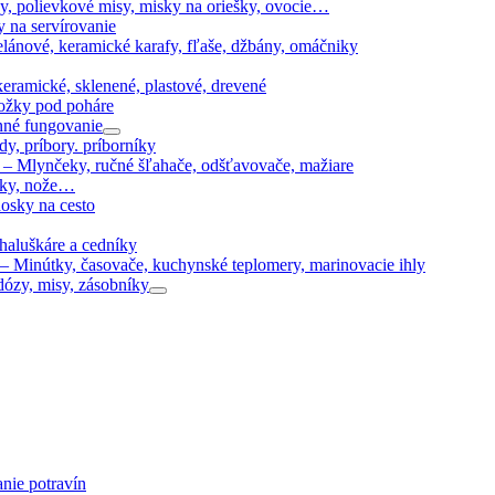
y, polievkové misy, misky na oriešky, ovocie…
y na servírovanie
elánové, keramické karafy, fľaše, džbány, omáčniky
eramické, sklenené, plastové, drevené
dložky pod poháre
né fungovanie
y, príbory. príborníky
–
Mlynčeky, ručné šľahače, odšťavovače, mažiare
álky, nože…
dosky na cesto
 haluškáre a cedníky
–
Minútky, časovače, kuchynské teplomery, marinovacie ihly
dózy, misy, zásobníky
anie potravín