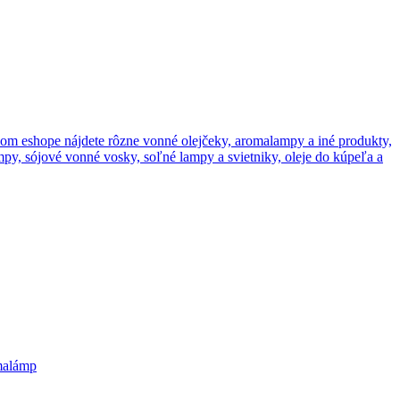
ašom eshope nájdete rôzne vonné olejčeky, aromalampy a iné produkty,
y, sójové vonné vosky, soľné lampy a svietniky, oleje do kúpeľa a
omalámp