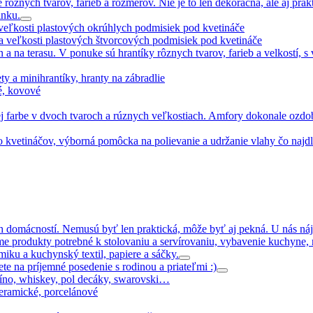
rôznych tvarov, farieb a rozmerov. Nie je to len dekoračná, ale aj pr
inku.
 veľkosti plastových okrúhlych podmisiek pod kvetináče
 a veľkosti plastových štvorcových podmisiek pod kvetináče
n a na terasu. V ponuke sú hrantíky rôznych tvarov, farieb a velkostí, 
ty a minihrantíky, hranty na zábradlie
vé, kovové
ej farbe v dvoch tvaroch a rúznych veľkostiach. Amfory dokonale ozdo
 kvetináčov, výborná pomôcka na polievanie a udržanie vlahy čo najd
ch domácností. Nemusú byť len praktická, môže byť aj pekná. U nás ná
me produkty potrebné k stolovaniu a servírovaniu, vybavenie kuchyne,
iku a kuchynský textil, papiere a sáčky.
ete na príjemné posedenie s rodinou a priateľmi :)
íno, whiskey, pol decáky, swarovski…
keramické, porcelánové