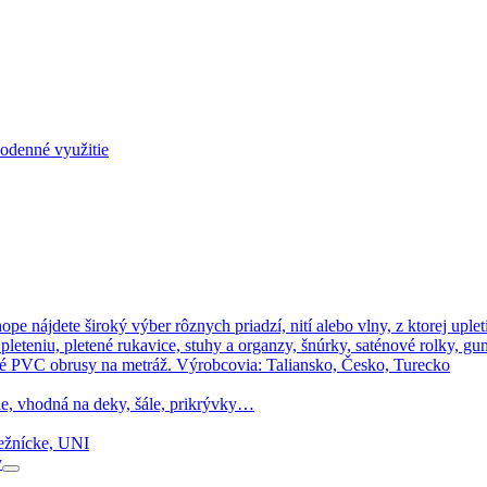
dodenné využitie
ope nájdete široký výber rôznych priadzí, nití alebo vlny, z ktorej uple
eteniu, pletené rukavice, stuhy a organzy, šnúrky, saténové rolky, gum
é PVC obrusy na metráž. Výrobcovia: Taliansko, Česko, Turecko
ie, vhodná na deky, šále, prikrývky…
dežnícke, UNI
y