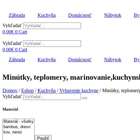
Preskočiť
na
Záhrada
Kuchyňa
Domácnosť
Nábytok
Byt
obsah
Vyhľadať
0,00
€
0
Cart
Vyhľadať
0,00
€
0
Cart
Záhrada
Kuchyňa
Domácnosť
Nábytok
Byt
Minútky, teplomery, marinovanie,kuchyns
Domov
/
Eshop
/
Kuchyňa
/
Vybavenie kuchyne
/ Minútky, teplomer
Vyhľadať
Materiál
Použiť