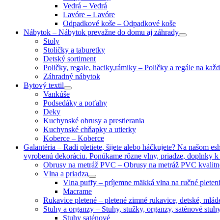
Vedrá
–
Vedrá
Lavóre
–
Lavóre
Odpadkové koše
–
Odpadkové koše
Nábytok
–
Nábytok prevažne do domu aj záhrady
Stoly
Stoličky a taburetky
Detský sortiment
Poličky, regale, haciky,rámiky
–
Poličky a regále na kaž
Záhradný nábytok
Bytový textil
Vankúše
Podsedáky a poťahy
Deky
Kuchynské obrusy a prestierania
Kuchynské chňapky a utierky
Koberce
–
Koberce
Galantéria
–
Radi pletiete, šijete alebo háčkujete? Na našom esh
vyrobenú dekoráciu. Ponúkame rôzne vlny, priadze, doplnky k pl
Obrusy na metráž PVC
–
Obrusy na metráž PVC kvalitn
Vlna a priadza
Vlna puffy
–
príjemne mäkká vlna na ručné pleten
Macrame
Rukavice pletené
–
pletené zimné rukavice, detské, mlá
Stuhy a organzy
–
Stuhy, stužky, organzy, saténové stuh
Stuhy saténové