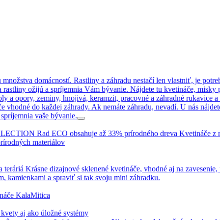
u množstva domácností. Rastliny a záhradu nestačí len vlastniť, je pot
rastliny ožijú a spríjemnia Vám bývanie. Nájdete tu kvetináče, misky 
ly a opory, zeminy, hnojivá, keramzit, pracovné a záhradné rukavice a
 vhodné do každej záhrady. Ak nemáte záhradu, nevadí. U nás nájdete 
 spríjemnia vaše bývanie.
ION Rad ECO obsahuje až 33% prírodného dreva Kvetináče z ra
rírodných materiálov
 teráriá Krásne dizajnové sklenené kvetináče, vhodné aj na zavesenie, 
m, kamienkami a spraviť si tak svoju mini záhradku.
ináče KalaMitica
kvety aj ako úložné systémy