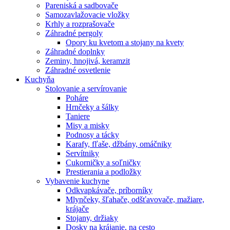
Pareniská a sadbovače
Samozavlažovacie vložky
Krhly a rozprašovače
Záhradné pergoly
Opory ku kvetom a stojany na kvety
Záhradné doplnky
Zeminy, hnojivá, keramzit
Záhradné osvetlenie
Kuchyňa
Stolovanie a servírovanie
Poháre
Hrnčeky a šálky
Taniere
Misy a misky
Podnosy a tácky
Karafy, fľaše, džbány, omáčniky
Servítniky
Cukorničky a soľničky
Prestierania a podložky
Vybavenie kuchyne
Odkvapkávače, príborníky
Mlynčeky, šľahače, odšťavovače, mažiare,
krájače
Stojany, držiaky
Dosky na krájanie, na cesto