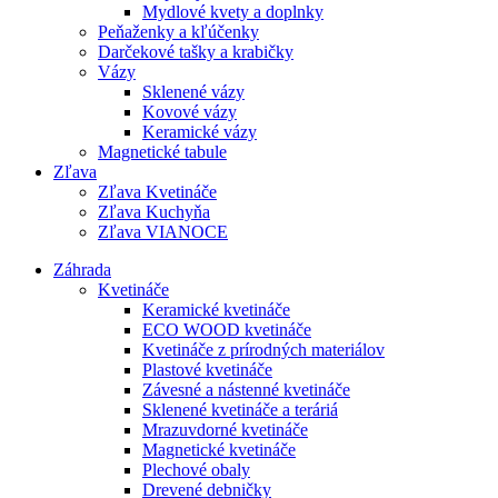
Mydlové kvety a doplnky
Peňaženky a kľúčenky
Darčekové tašky a krabičky
Vázy
Sklenené vázy
Kovové vázy
Keramické vázy
Magnetické tabule
Zľava
Zľava Kvetináče
Zľava Kuchyňa
Zľava VIANOCE
Záhrada
Kvetináče
Keramické kvetináče
ECO WOOD kvetináče
Kvetináče z prírodných materiálov
Plastové kvetináče
Závesné a nástenné kvetináče
Sklenené kvetináče a teráriá
Mrazuvdorné kvetináče
Magnetické kvetináče
Plechové obaly
Drevené debničky