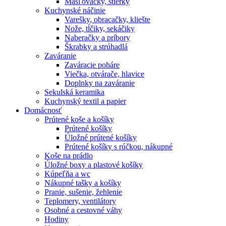
Masľovačky, stierky
Kuchynské náčinie
Varešky, obracačky, kliešte
Nože, tĺčiky, sekáčiky
Naberačky a príbory
Škrabky a strúhadlá
Zaváranie
Zaváracie poháre
Viečka, otvárače, hlavice
Doplnky na zaváranie
Sekulská keramika
Kuchynský textil a papier
Domácnosť
Prútené koše a košíky
Prútené košíky
Úložné prútené košíky
Prútené košíky s rúčkou, nákupné
Koše na prádlo
Úložné boxy a plastové košíky
Kúpeľňa a wc
Nákupné tašky a košíky
Pranie, sušenie, žehlenie
Teplomery, ventilátory
Osobné a cestovné váhy
Hodiny