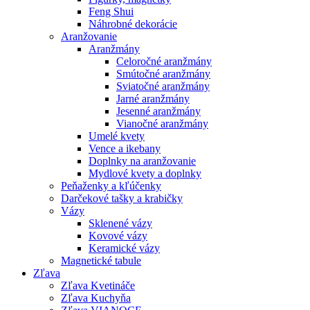
Feng Shui
Náhrobné dekorácie
Aranžovanie
Aranžmány
Celoročné aranžmány
Smútočné aranžmány
Sviatočné aranžmány
Jarné aranžmány
Jesenné aranžmány
Vianočné aranžmány
Umelé kvety
Vence a ikebany
Doplnky na aranžovanie
Mydlové kvety a doplnky
Peňaženky a kľúčenky
Darčekové tašky a krabičky
Vázy
Sklenené vázy
Kovové vázy
Keramické vázy
Magnetické tabule
Zľava
Zľava Kvetináče
Zľava Kuchyňa