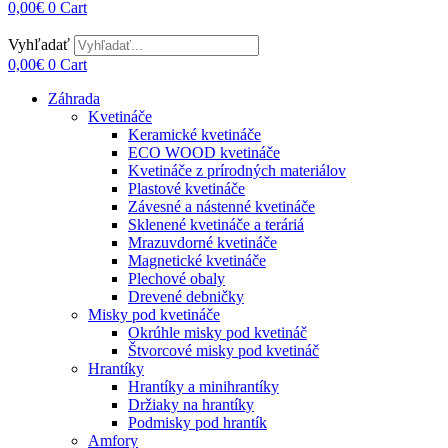
0,00
€
0
Cart
Vyhľadať
0,00
€
0
Cart
Záhrada
Kvetináče
Keramické kvetináče
ECO WOOD kvetináče
Kvetináče z prírodných materiálov
Plastové kvetináče
Závesné a nástenné kvetináče
Sklenené kvetináče a teráriá
Mrazuvdorné kvetináče
Magnetické kvetináče
Plechové obaly
Drevené debničky
Misky pod kvetináče
Okrúhle misky pod kvetináč
Štvorcové misky pod kvetináč
Hrantíky
Hrantíky a minihrantíky
Držiaky na hrantíky
Podmisky pod hrantík
Amfory