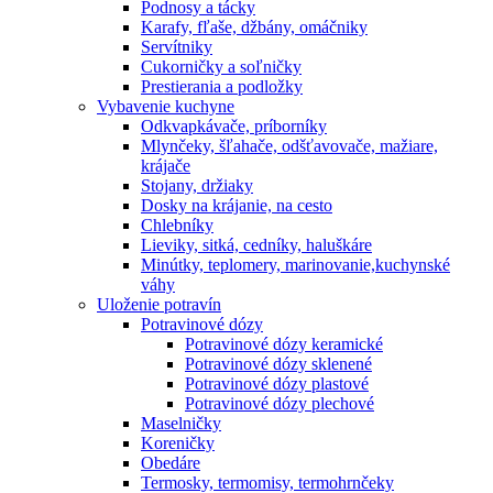
Podnosy a tácky
Karafy, fľaše, džbány, omáčniky
Servítniky
Cukorničky a soľničky
Prestierania a podložky
Vybavenie kuchyne
Odkvapkávače, príborníky
Mlynčeky, šľahače, odšťavovače, mažiare,
krájače
Stojany, držiaky
Dosky na krájanie, na cesto
Chlebníky
Lieviky, sitká, cedníky, haluškáre
Minútky, teplomery, marinovanie,kuchynské
váhy
Uloženie potravín
Potravinové dózy
Potravinové dózy keramické
Potravinové dózy sklenené
Potravinové dózy plastové
Potravinové dózy plechové
Maselničky
Koreničky
Obedáre
Termosky, termomisy, termohrnčeky