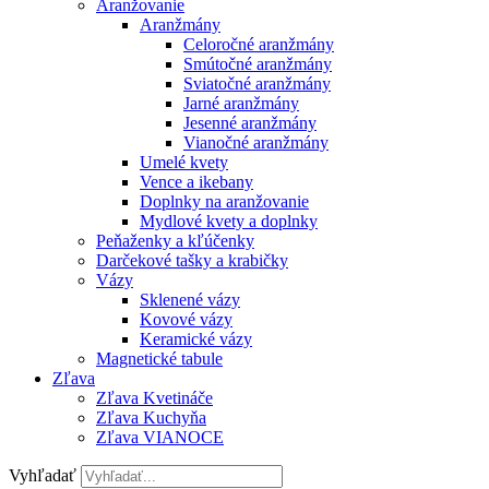
Aranžovanie
Aranžmány
Celoročné aranžmány
Smútočné aranžmány
Sviatočné aranžmány
Jarné aranžmány
Jesenné aranžmány
Vianočné aranžmány
Umelé kvety
Vence a ikebany
Doplnky na aranžovanie
Mydlové kvety a doplnky
Peňaženky a kľúčenky
Darčekové tašky a krabičky
Vázy
Sklenené vázy
Kovové vázy
Keramické vázy
Magnetické tabule
Zľava
Zľava Kvetináče
Zľava Kuchyňa
Zľava VIANOCE
Vyhľadať