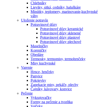
Chlebníky
Lieviky, sitká, cedníky, haluškáre
Minútky, teplomery, marinovanie,kuchynské
váhy
Uloženie potravín
Potravinové dózy
Potravinové dózy keramické
Potravinové dózy sklenené
Potravinové dózy plastové
Potravinové dózy plechové
Maselničky
Koreničky
Obedáre
Termosky, termomisy, termohrnčeky
Misy kuchynské
Varenie
Hrnce, hrnčeky
Panvice
Pokrievky
Zapekacie misy, pekáče, plechy
Čajníky, kávovary, konvice
Pečenie
Vykrajovačky
Formy na pečenie a tvorítka
Valčeky