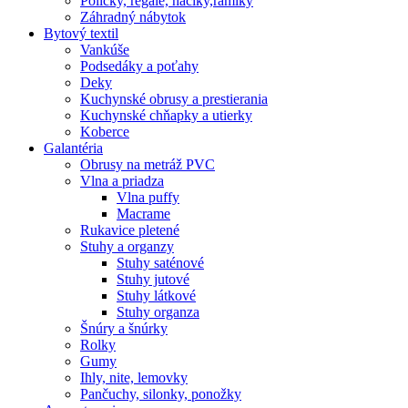
Poličky, regale, haciky,rámiky
Záhradný nábytok
Bytový textil
Vankúše
Podsedáky a poťahy
Deky
Kuchynské obrusy a prestierania
Kuchynské chňapky a utierky
Koberce
Galantéria
Obrusy na metráž PVC
Vlna a priadza
Vlna puffy
Macrame
Rukavice pletené
Stuhy a organzy
Stuhy saténové
Stuhy jutové
Stuhy látkové
Stuhy organza
Šnúry a šnúrky
Rolky
Gumy
Ihly, nite, lemovky
Pančuchy, silonky, ponožky