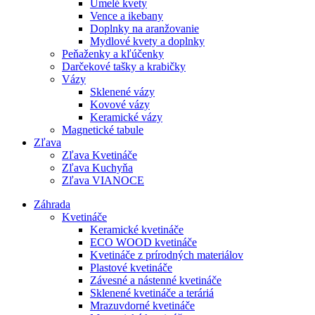
Umelé kvety
Vence a ikebany
Doplnky na aranžovanie
Mydlové kvety a doplnky
Peňaženky a kľúčenky
Darčekové tašky a krabičky
Vázy
Sklenené vázy
Kovové vázy
Keramické vázy
Magnetické tabule
Zľava
Zľava Kvetináče
Zľava Kuchyňa
Zľava VIANOCE
Záhrada
Kvetináče
Keramické kvetináče
ECO WOOD kvetináče
Kvetináče z prírodných materiálov
Plastové kvetináče
Závesné a nástenné kvetináče
Sklenené kvetináče a teráriá
Mrazuvdorné kvetináče