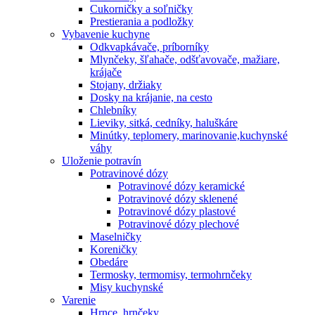
Cukorničky a soľničky
Prestierania a podložky
Vybavenie kuchyne
Odkvapkávače, príborníky
Mlynčeky, šľahače, odšťavovače, mažiare,
krájače
Stojany, držiaky
Dosky na krájanie, na cesto
Chlebníky
Lieviky, sitká, cedníky, haluškáre
Minútky, teplomery, marinovanie,kuchynské
váhy
Uloženie potravín
Potravinové dózy
Potravinové dózy keramické
Potravinové dózy sklenené
Potravinové dózy plastové
Potravinové dózy plechové
Maselničky
Koreničky
Obedáre
Termosky, termomisy, termohrnčeky
Misy kuchynské
Varenie
Hrnce, hrnčeky