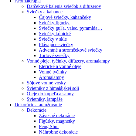
Aromaterapia
Darčekové balenia sviečok a difuzerov
Sviečky a kahance
Čajové sviečky, kahančeky
Sviečky figúrky
Sviečky guľa, valec, pyramída…
Sviečky kónické
Sviečky v skle
Plávajúce sviečky
Adventné a stromčekové sviečky
Tortové sviečky
Vonné oleje, tyčinky, difúzery, aromalampy
Éterické a vonné oleje
Vonné tyčinky
Aromalampy
Sójové vonné vosky
Svietniky z himalájskej soli
Oleje do kúpeľa a sauny
Svietniky, lampáše
Dekorácie a aranžovanie
Dekorácie
Závesné dekorácie
Figúrky, magnetky
Feng Shui
Náhrobné dekorácie