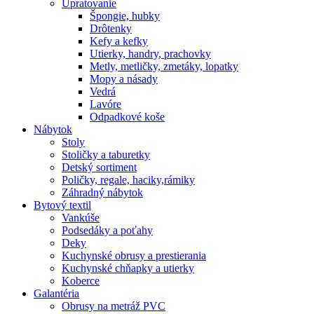
Upratovanie
Špongie, hubky
Drôtenky
Kefy a kefky
Utierky, handry, prachovky
Metly, metličky, zmetáky, lopatky
Mopy a násady
Vedrá
Lavóre
Odpadkové koše
Nábytok
Stoly
Stoličky a taburetky
Detský sortiment
Poličky, regale, haciky,rámiky
Záhradný nábytok
Bytový textil
Vankúše
Podsedáky a poťahy
Deky
Kuchynské obrusy a prestierania
Kuchynské chňapky a utierky
Koberce
Galantéria
Obrusy na metráž PVC