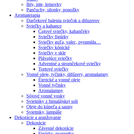
Ihly, nite, lemovky
Pančuchy, silonky, ponožky
Aromaterapia
Darčekové balenia sviečok a difuzerov
Sviečky a kahance
Čajové sviečky, kahančeky
Sviečky figúrky
Sviečky guľa, valec, pyramída…
Sviečky kónické
Sviečky v skle
Plávajúce sviečky
Adventné a stromčekové sviečky
Tortové sviečky
Vonné oleje, tyčinky, difúzery, aromalampy
Éterické a vonné oleje
Vonné tyčinky
Aromalampy
Sójové vonné vosky
Svietniky z himalájskej soli
Oleje do kúpeľa a sauny
Svietniky, lampáše
Dekorácie a aranžovanie
Dekorácie
Závesné dekorácie
Figúrky, magnetky