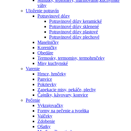
Minútky, teplomery, marinovanie,kuchynské
váhy
Uloženie potravín
Potravinové dózy
Potravinové dózy keramické
Potravinové dózy sklenené
Potravinové dózy plastové
Potravinové dózy plechové
Maselničky
Koreničky
Obedáre
Termosky, termomisy, termohrnčeky
Misy kuchynské
Varenie
Hrnce, hrnčeky
Panvice
Pokrievky
Zapekacie misy, pekáče, plechy
Čajníky, kávovary, konvice
Pečenie
Vykrajovačky
Formy na pečenie a tvorítka
Valčeky
Zdobenie
Ošatky