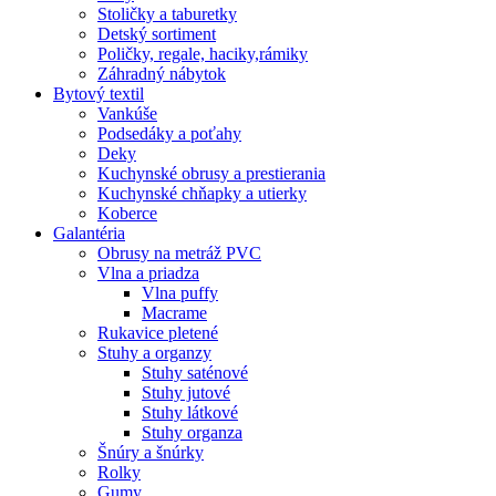
Stoličky a taburetky
Detský sortiment
Poličky, regale, haciky,rámiky
Záhradný nábytok
Bytový textil
Vankúše
Podsedáky a poťahy
Deky
Kuchynské obrusy a prestierania
Kuchynské chňapky a utierky
Koberce
Galantéria
Obrusy na metráž PVC
Vlna a priadza
Vlna puffy
Macrame
Rukavice pletené
Stuhy a organzy
Stuhy saténové
Stuhy jutové
Stuhy látkové
Stuhy organza
Šnúry a šnúrky
Rolky
Gumy