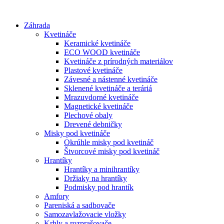
Preskočiť
na
Záhrada
obsah
Kvetináče
Keramické kvetináče
ECO WOOD kvetináče
Kvetináče z prírodných materiálov
Plastové kvetináče
Závesné a nástenné kvetináče
Sklenené kvetináče a teráriá
Mrazuvdorné kvetináče
Magnetické kvetináče
Plechové obaly
Drevené debničky
Misky pod kvetináče
Okrúhle misky pod kvetináč
Štvorcové misky pod kvetináč
Hrantíky
Hrantíky a minihrantíky
Držiaky na hrantíky
Podmisky pod hrantík
Amfory
Pareniská a sadbovače
Samozavlažovacie vložky
Krhly a rozprašovače