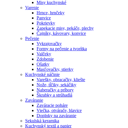
Misy kuchynské
Varenie
Hrnce, hrnčeky
Panvice
Pokrievky
Zapekacie misy, pekáče, plechy
Čajníky, kávovary, konvice
Pečenie
Vykrajovačky
Formy na pečenie a tvorítka
Valčeky
Zdobenie
Ošatky
Masľovačky, stierky
Kuchynské náčinie
Varešky, obracačky, kliešte
Nože, tĺčiky, sekáčiky
Naberačky a príbory
Škrabky a strúhadlá
Zaváranie
Zaváracie poháre
Viečka, otvárače, hlavice
Doplnky na zaváranie
Sekulská keramika
Kuchynský textil a papier