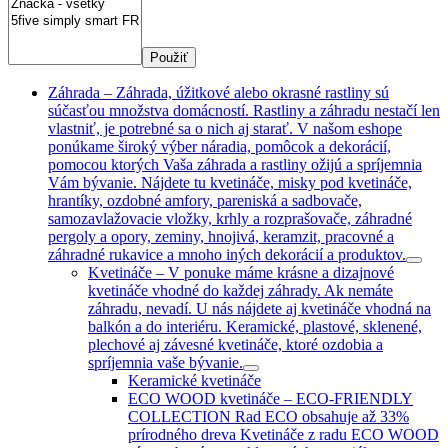
Použiť
Záhrada
–
Záhrada, úžitkové alebo okrasné rastliny sú
súčasťou množstva domácností. Rastliny a záhradu nestačí len
vlastniť, je potrebné sa o nich aj starať. V našom eshope
ponúkame široký výber náradia, pomôcok a dekorácií,
pomocou ktorých Vaša záhrada a rastliny ožijú a spríjemnia
Vám bývanie. Nájdete tu kvetináče, misky pod kvetináče,
hrantíky, ozdobné amfory, pareniská a sadbovače,
samozavlažovacie vložky, krhly a rozprašovače, záhradné
pergoly a opory, zeminy, hnojivá, keramzit, pracovné a
záhradné rukavice a mnoho iných dekorácií a produktov.
Kvetináče
–
V ponuke máme krásne a dizajnové
kvetináče vhodné do každej záhrady. Ak nemáte
záhradu, nevadí. U nás nájdete aj kvetináče vhodná na
balkón a do interiéru. Keramické, plastové, sklenené,
plechové aj závesné kvetináče, ktoré ozdobia a
spríjemnia vaše bývanie.
Keramické kvetináče
ECO WOOD kvetináče
–
ECO-FRIENDLY
COLLECTION Rad ECO obsahuje až 33%
prírodného dreva Kvetináče z radu ECO WOOD