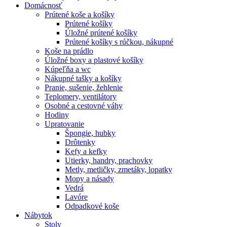
Domácnosť
Prútené koše a košíky
Prútené košíky
Úložné prútené košíky
Prútené košíky s rúčkou, nákupné
Koše na prádlo
Úložné boxy a plastové košíky
Kúpeľňa a wc
Nákupné tašky a košíky
Pranie, sušenie, žehlenie
Teplomery, ventilátory
Osobné a cestovné váhy
Hodiny
Upratovanie
Špongie, hubky
Drôtenky
Kefy a kefky
Utierky, handry, prachovky
Metly, metličky, zmetáky, lopatky
Mopy a násady
Vedrá
Lavóre
Odpadkové koše
Nábytok
Stoly