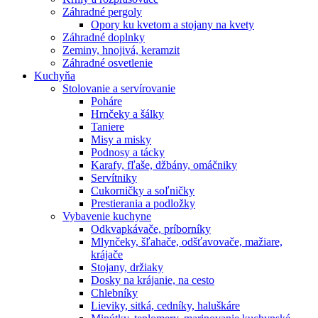
Záhradné pergoly
Opory ku kvetom a stojany na kvety
Záhradné doplnky
Zeminy, hnojivá, keramzit
Záhradné osvetlenie
Kuchyňa
Stolovanie a servírovanie
Poháre
Hrnčeky a šálky
Taniere
Misy a misky
Podnosy a tácky
Karafy, fľaše, džbány, omáčniky
Servítniky
Cukorničky a soľničky
Prestierania a podložky
Vybavenie kuchyne
Odkvapkávače, príborníky
Mlynčeky, šľahače, odšťavovače, mažiare,
krájače
Stojany, držiaky
Dosky na krájanie, na cesto
Chlebníky
Lieviky, sitká, cedníky, haluškáre