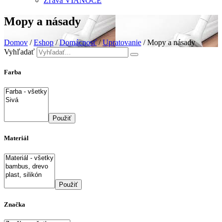
Zľava VIANOCE
Mopy a násady
Domov
/
Eshop
/
Domácnosť
/
Upratovanie
/ Mopy a násady
Vyhľadať
Farba
Použiť
Materiál
Použiť
Značka