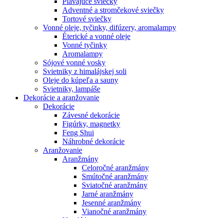
Plávajúce sviečky
Adventné a stromčekové sviečky
Tortové sviečky
Vonné oleje, tyčinky, difúzery, aromalampy
Éterické a vonné oleje
Vonné tyčinky
Aromalampy
Sójové vonné vosky
Svietniky z himalájskej soli
Oleje do kúpeľa a sauny
Svietniky, lampáše
Dekorácie a aranžovanie
Dekorácie
Závesné dekorácie
Figúrky, magnetky
Feng Shui
Náhrobné dekorácie
Aranžovanie
Aranžmány
Celoročné aranžmány
Smútočné aranžmány
Sviatočné aranžmány
Jarné aranžmány
Jesenné aranžmány
Vianočné aranžmány