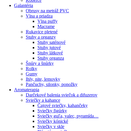
Koberce
Galantéria
Obrusy na metráž PVC
Vlna a priadza
Vlna puffy
Macrame
Rukavice pletené
Stuhy a organzy
Stuhy saténové
Stuhy jutové
Stuhy látkové
Stuhy organza
Šnúry a šnúrky
Rolky
Gumy
Ihly, nite, lemovky
Pančuchy, silonky, ponožky
Aromaterapia
Darčekové balenia sviečok a difuzerov
Sviečky a kahance
Čajové sviečky, kahančeky
Sviečky figúrky
Sviečky guľa, valec, pyramída…
Sviečky kónické
Sviečky v skle