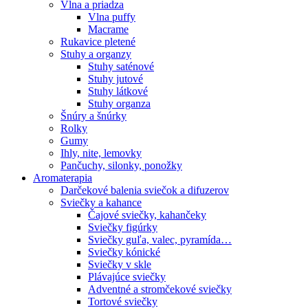
Vlna a priadza
Vlna puffy
Macrame
Rukavice pletené
Stuhy a organzy
Stuhy saténové
Stuhy jutové
Stuhy látkové
Stuhy organza
Šnúry a šnúrky
Rolky
Gumy
Ihly, nite, lemovky
Pančuchy, silonky, ponožky
Aromaterapia
Darčekové balenia sviečok a difuzerov
Sviečky a kahance
Čajové sviečky, kahančeky
Sviečky figúrky
Sviečky guľa, valec, pyramída…
Sviečky kónické
Sviečky v skle
Plávajúce sviečky
Adventné a stromčekové sviečky
Tortové sviečky