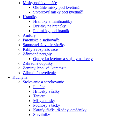
Misky pod kvetináče
Okrúhle misky pod kvetináč
Štvorcové misky pod kvetináč
Hrantíky
Hrantíky a minihrantíky
Držiaky na hrantíky
Podmisky pod hrantík
Amfory
Pareniská a sadbovače
Samozavlažovacie vložky
Krhly a rozprašovače
Záhradné pergoly
Opory ku kvetom a stojany na kvety
Záhradné doplnky
Zeminy, hnojivá, keramzit
Záhradné osvetlenie
Kuchyňa
Stolovanie a servírovanie
Poháre
Hrnčeky a šálky
Taniere
Misy a misky
Podnosy a tácky
Karafy, fľaše, džbány, omáčniky
Servítniky