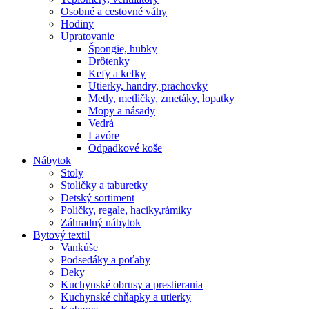
Osobné a cestovné váhy
Hodiny
Upratovanie
Špongie, hubky
Drôtenky
Kefy a kefky
Utierky, handry, prachovky
Metly, metličky, zmetáky, lopatky
Mopy a násady
Vedrá
Lavóre
Odpadkové koše
Nábytok
Stoly
Stoličky a taburetky
Detský sortiment
Poličky, regale, haciky,rámiky
Záhradný nábytok
Bytový textil
Vankúše
Podsedáky a poťahy
Deky
Kuchynské obrusy a prestierania
Kuchynské chňapky a utierky