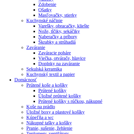
Zdobenie
Ošatky
Masľovačky, stierky
Kuchynské náčinie
Varešky, obracačky, kliešte
Nože, tĺčiky, sekáčiky
Naberačky a príbory
Škrabky a strúhadlá
Zaváranie
Zaváracie poháre
Viečka, otvárače, hlavice
Doplnky na zaváranie
Sekulská keramika
Kuchynský textil a papier
Domácnosť
Prútené koše a košíky
Prútené košíky
Úložné prútené košíky
Prútené košíky s rúčkou, nákupné
Koše na prádlo
Úložné boxy a plastové košíky
Kúpeľňa a wc
Nákupné tašky a košíky
Pranie, sušenie, žehlenie
Teplomery, ventilátory