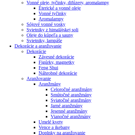
Vonné oleje, tyčinky, difúzery, aromalampy
Éterické a vonné oleje
Vonné tyčinky
Aromalampy
Sójové vonné vosky
Svietniky z himalájskej soli
Oleje do kúpeľa a sauny
Svietniky, lampáše
Dekorácie a aranžovanie
Dekorácie
Závesné dekorácie
Figúrky, magnetky
Feng Shui
Náhrobné dekorácie
Aranžovanie
Aranžmány
Celoročné aranžmány
Smútočné aranžmány
Sviatočné aranžmány
Jarné aranžmány
Jesenné aranžmány
Vianočné aranžmány
Umelé kvety
Vence a ikebany
Doplnky na aranžovanie