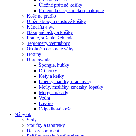
Úložné prútené košíky
Prútené košíky s rúčkou, nákupné
Koše na prádlo
Úložné boxy a plastové košíky
Kúpeľňa a wc
Nákupné tašky a košíky
Pranie, sušenie, žehlenie
Teplomery, ventilátory
Osobné a cestovné váhy
Hodiny
Upratovanie
Špongie, hubky
Drôtenky
Kefy a kefky
Utierky, handry, prachovky
Metly, metličky, zmetáky, lopatky
Mopy a násady
Vedrá
Lavóre
Odpadkové koše
Nábytok
Stoly
Stoličky a taburetky
Detský sortiment