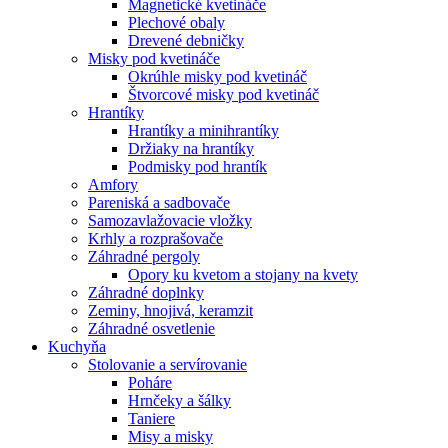
Magnetické kvetináče
Plechové obaly
Drevené debničky
Misky pod kvetináče
Okrúhle misky pod kvetináč
Štvorcové misky pod kvetináč
Hrantíky
Hrantíky a minihrantíky
Držiaky na hrantíky
Podmisky pod hrantík
Amfory
Pareniská a sadbovače
Samozavlažovacie vložky
Krhly a rozprašovače
Záhradné pergoly
Opory ku kvetom a stojany na kvety
Záhradné doplnky
Zeminy, hnojivá, keramzit
Záhradné osvetlenie
Kuchyňa
Stolovanie a servírovanie
Poháre
Hrnčeky a šálky
Taniere
Misy a misky