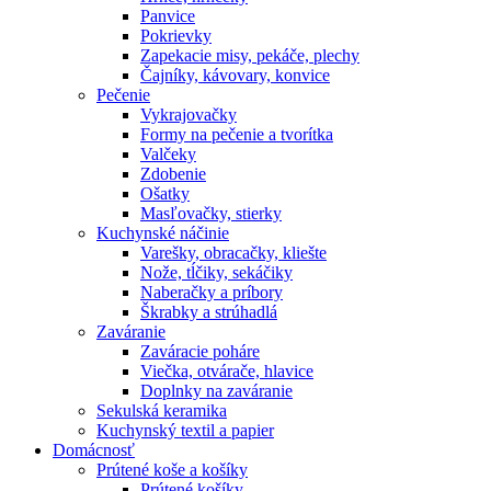
Panvice
Pokrievky
Zapekacie misy, pekáče, plechy
Čajníky, kávovary, konvice
Pečenie
Vykrajovačky
Formy na pečenie a tvorítka
Valčeky
Zdobenie
Ošatky
Masľovačky, stierky
Kuchynské náčinie
Varešky, obracačky, kliešte
Nože, tĺčiky, sekáčiky
Naberačky a príbory
Škrabky a strúhadlá
Zaváranie
Zaváracie poháre
Viečka, otvárače, hlavice
Doplnky na zaváranie
Sekulská keramika
Kuchynský textil a papier
Domácnosť
Prútené koše a košíky
Prútené košíky