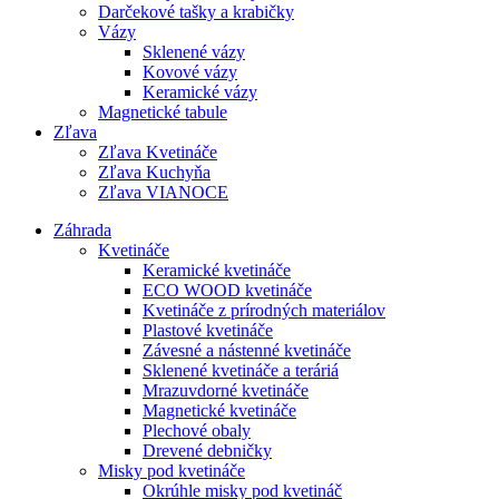
Darčekové tašky a krabičky
Vázy
Sklenené vázy
Kovové vázy
Keramické vázy
Magnetické tabule
Zľava
Zľava Kvetináče
Zľava Kuchyňa
Zľava VIANOCE
Záhrada
Kvetináče
Keramické kvetináče
ECO WOOD kvetináče
Kvetináče z prírodných materiálov
Plastové kvetináče
Závesné a nástenné kvetináče
Sklenené kvetináče a teráriá
Mrazuvdorné kvetináče
Magnetické kvetináče
Plechové obaly
Drevené debničky
Misky pod kvetináče
Okrúhle misky pod kvetináč