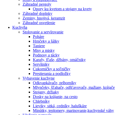
Záhradné pergoly
Opory ku kvetom a stojany na kvety
Záhradné doplnky
Zeminy, hnojivá, keramzit
Záhradné osvetlenie
Kuchyňa
Stolovanie a servírovanie
Poháre
Hrnčeky a šálky
Taniere
Misy a misky
Podnosy a tácky
Karafy, fľaše, džbány, omáčniky
Servítniky
Cukorničky a soľničky
Prestierania a podložky
Vybavenie kuchyne
Odkvapkávače, príborníky
Mlynčeky, šľahače, odšťavovače, mažiare, krájače
Stojany, držiaky
Dosky na krájanie, na cesto
Chlebníky
Lieviky, sitká, cedníky, haluškáre
Minútky, teplomery, marinovanie,kuchynské váhy