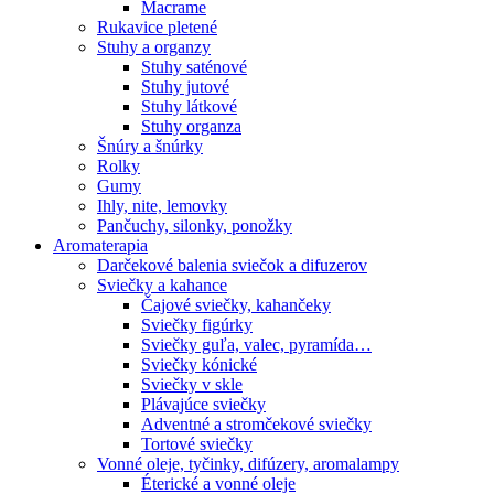
Macrame
Rukavice pletené
Stuhy a organzy
Stuhy saténové
Stuhy jutové
Stuhy látkové
Stuhy organza
Šnúry a šnúrky
Rolky
Gumy
Ihly, nite, lemovky
Pančuchy, silonky, ponožky
Aromaterapia
Darčekové balenia sviečok a difuzerov
Sviečky a kahance
Čajové sviečky, kahančeky
Sviečky figúrky
Sviečky guľa, valec, pyramída…
Sviečky kónické
Sviečky v skle
Plávajúce sviečky
Adventné a stromčekové sviečky
Tortové sviečky
Vonné oleje, tyčinky, difúzery, aromalampy
Éterické a vonné oleje