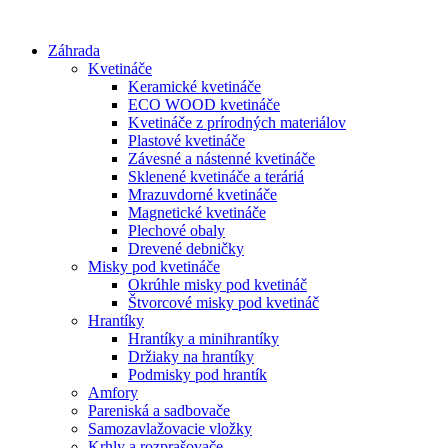
Preskočiť
na
Záhrada
obsah
Kvetináče
Keramické kvetináče
ECO WOOD kvetináče
Kvetináče z prírodných materiálov
Plastové kvetináče
Závesné a nástenné kvetináče
Sklenené kvetináče a teráriá
Mrazuvdorné kvetináče
Magnetické kvetináče
Plechové obaly
Drevené debničky
Misky pod kvetináče
Okrúhle misky pod kvetináč
Štvorcové misky pod kvetináč
Hrantíky
Hrantíky a minihrantíky
Držiaky na hrantíky
Podmisky pod hrantík
Amfory
Pareniská a sadbovače
Samozavlažovacie vložky
Krhly a rozprašovače