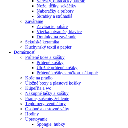
Varešky, obracačky, kliešte
Nože, tĺčiky, sekáčiky
Naberačky a príbory
Škrabky a strúhadlá
Zaváranie
Zaváracie poháre
Viečka, otvárače, hlavice
Doplnky na zaváranie
Sekulská keramika
Kuchynský textil a papier
Domácnosť
Prútené koše a košíky
Prútené košíky
Úložné prútené košíky
Prútené košíky s rúčkou, nákupné
Koše na prádlo
Úložné boxy a plastové košíky
Kúpeľňa a wc
Nákupné tašky a košíky
Pranie, sušenie, žehlenie
Teplomery, ventilátory
Osobné a cestovné váhy
Hodiny
Upratovanie
Špongie, hubky