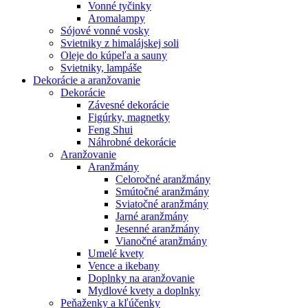
Vonné tyčinky
Aromalampy
Sójové vonné vosky
Svietniky z himalájskej soli
Oleje do kúpeľa a sauny
Svietniky, lampáše
Dekorácie a aranžovanie
Dekorácie
Závesné dekorácie
Figúrky, magnetky
Feng Shui
Náhrobné dekorácie
Aranžovanie
Aranžmány
Celoročné aranžmány
Smútočné aranžmány
Sviatočné aranžmány
Jarné aranžmány
Jesenné aranžmány
Vianočné aranžmány
Umelé kvety
Vence a ikebany
Doplnky na aranžovanie
Mydlové kvety a doplnky
Peňaženky a kľúčenky