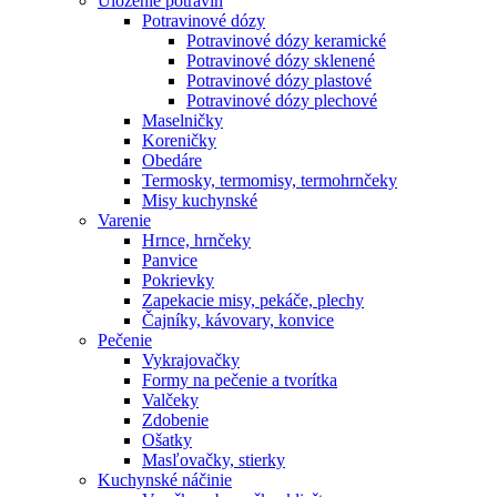
Uloženie potravín
Potravinové dózy
Potravinové dózy keramické
Potravinové dózy sklenené
Potravinové dózy plastové
Potravinové dózy plechové
Maselničky
Koreničky
Obedáre
Termosky, termomisy, termohrnčeky
Misy kuchynské
Varenie
Hrnce, hrnčeky
Panvice
Pokrievky
Zapekacie misy, pekáče, plechy
Čajníky, kávovary, konvice
Pečenie
Vykrajovačky
Formy na pečenie a tvorítka
Valčeky
Zdobenie
Ošatky
Masľovačky, stierky
Kuchynské náčinie