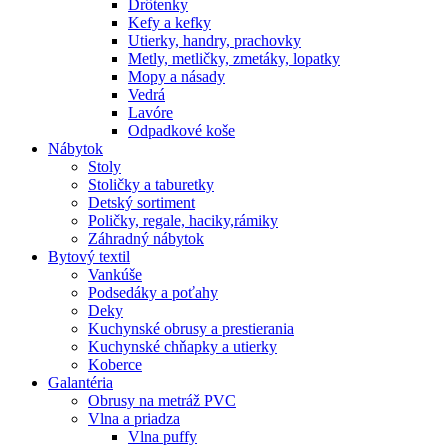
Drôtenky
Kefy a kefky
Utierky, handry, prachovky
Metly, metličky, zmetáky, lopatky
Mopy a násady
Vedrá
Lavóre
Odpadkové koše
Nábytok
Stoly
Stoličky a taburetky
Detský sortiment
Poličky, regale, haciky,rámiky
Záhradný nábytok
Bytový textil
Vankúše
Podsedáky a poťahy
Deky
Kuchynské obrusy a prestierania
Kuchynské chňapky a utierky
Koberce
Galantéria
Obrusy na metráž PVC
Vlna a priadza
Vlna puffy