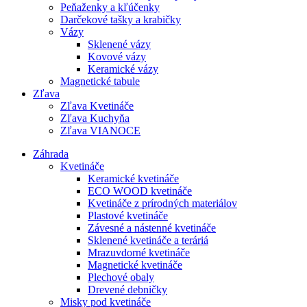
Peňaženky a kľúčenky
Darčekové tašky a krabičky
Vázy
Sklenené vázy
Kovové vázy
Keramické vázy
Magnetické tabule
Zľava
Zľava Kvetináče
Zľava Kuchyňa
Zľava VIANOCE
Záhrada
Kvetináče
Keramické kvetináče
ECO WOOD kvetináče
Kvetináče z prírodných materiálov
Plastové kvetináče
Závesné a nástenné kvetináče
Sklenené kvetináče a teráriá
Mrazuvdorné kvetináče
Magnetické kvetináče
Plechové obaly
Drevené debničky
Misky pod kvetináče