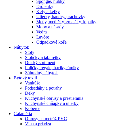
Špongie, hubky
Drôtenky
Kefy a kefky
Utierky, handry, prachovky
Metly, metličky, zmetáky, lopatky
Mopy a násady
Vedrá
Lavóre
Odpadkové koše
Nábytok
Stoly
Stoličky a taburetky
Detský sortiment
Poličky, regale, haciky,rámiky
Záhradný nábytok
Bytový textil
Vankúše
Podsedáky a poťahy
Deky
Kuchynské obrusy a prestierania
Kuchynské chňapky a utierky
Koberce
Galantéria
Obrusy na metráž PVC
Vlna a priadza