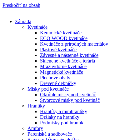
Preskočiť na obsah
Záhrada
Kvetináče
Keramické kvetináče
ECO WOOD kvetináče
Kvetináče z prírodných materiálov
Plastové kvetináče
Závesné a nástenné kvetináče
Sklenené kvetináče a teráriá
Mrazuvdorné kvetináče
Magnetické kvetináče
Plechové obaly
Drevené debničky
Misky pod kvetináče
Okrúhle misky pod kvetináč
Štvorcové misky pod kvetináč
Hrantíky
Hrantíky a minihrantíky
Držiaky na hrantíky
Podmisky pod hrantík
Amfory
Pareniská a sadbovače
Samozavlažovacie vložky