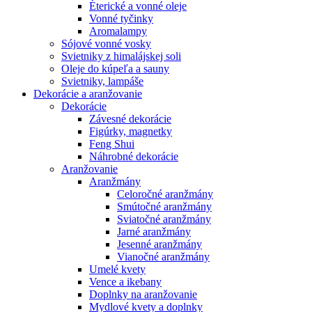
Éterické a vonné oleje
Vonné tyčinky
Aromalampy
Sójové vonné vosky
Svietniky z himalájskej soli
Oleje do kúpeľa a sauny
Svietniky, lampáše
Dekorácie a aranžovanie
Dekorácie
Závesné dekorácie
Figúrky, magnetky
Feng Shui
Náhrobné dekorácie
Aranžovanie
Aranžmány
Celoročné aranžmány
Smútočné aranžmány
Sviatočné aranžmány
Jarné aranžmány
Jesenné aranžmány
Vianočné aranžmány
Umelé kvety
Vence a ikebany
Doplnky na aranžovanie
Mydlové kvety a doplnky