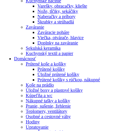
Kuchynské náčinie
Varešky, obracačky, kliešte
Nože, tĺčiky, sekáčiky
Naberačky a príbory
Škrabky a strúhadlá
Zaváranie
Zaváracie poháre
Viečka, otvárače, hlavice
Doplnky na zaváranie
Sekulská keramika
Kuchynský textil a papier
Domácnosť
Prútené koše a košíky
Prútené košíky
Úložné prútené košíky
Prútené košíky s rúčkou, nákupné
Koše na prádlo
Úložné boxy a plastové košíky
Kúpeľňa a wc
Nákupné tašky a košíky
Pranie, sušenie, žehlenie
Teplomery, ventilátory
Osobné a cestovné váhy
Hodiny
Upratovanie