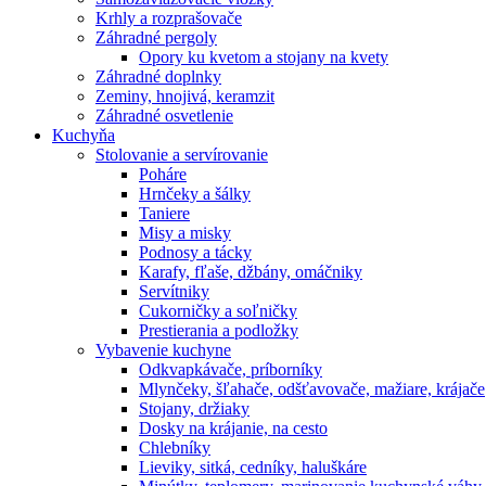
Krhly a rozprašovače
Záhradné pergoly
Opory ku kvetom a stojany na kvety
Záhradné doplnky
Zeminy, hnojivá, keramzit
Záhradné osvetlenie
Kuchyňa
Stolovanie a servírovanie
Poháre
Hrnčeky a šálky
Taniere
Misy a misky
Podnosy a tácky
Karafy, fľaše, džbány, omáčniky
Servítniky
Cukorničky a soľničky
Prestierania a podložky
Vybavenie kuchyne
Odkvapkávače, príborníky
Mlynčeky, šľahače, odšťavovače, mažiare, krájače
Stojany, držiaky
Dosky na krájanie, na cesto
Chlebníky
Lieviky, sitká, cedníky, haluškáre