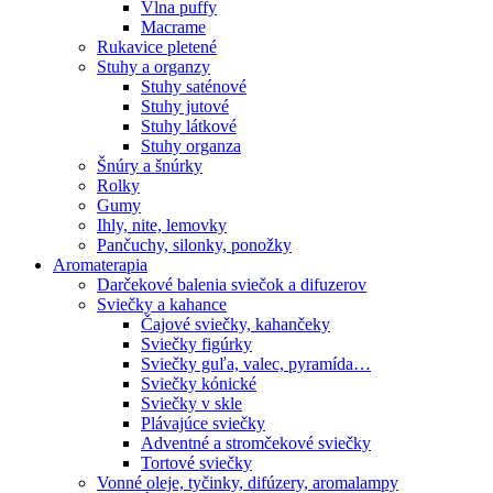
Vlna puffy
Macrame
Rukavice pletené
Stuhy a organzy
Stuhy saténové
Stuhy jutové
Stuhy látkové
Stuhy organza
Šnúry a šnúrky
Rolky
Gumy
Ihly, nite, lemovky
Pančuchy, silonky, ponožky
Aromaterapia
Darčekové balenia sviečok a difuzerov
Sviečky a kahance
Čajové sviečky, kahančeky
Sviečky figúrky
Sviečky guľa, valec, pyramída…
Sviečky kónické
Sviečky v skle
Plávajúce sviečky
Adventné a stromčekové sviečky
Tortové sviečky
Vonné oleje, tyčinky, difúzery, aromalampy