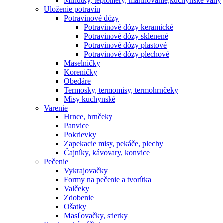
Minútky, teplomery, marinovanie,kuchynské váhy
Uloženie potravín
Potravinové dózy
Potravinové dózy keramické
Potravinové dózy sklenené
Potravinové dózy plastové
Potravinové dózy plechové
Maselničky
Koreničky
Obedáre
Termosky, termomisy, termohrnčeky
Misy kuchynské
Varenie
Hrnce, hrnčeky
Panvice
Pokrievky
Zapekacie misy, pekáče, plechy
Čajníky, kávovary, konvice
Pečenie
Vykrajovačky
Formy na pečenie a tvorítka
Valčeky
Zdobenie
Ošatky
Masľovačky, stierky