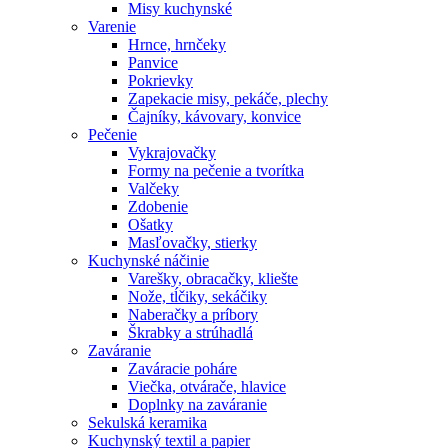
Misy kuchynské
Varenie
Hrnce, hrnčeky
Panvice
Pokrievky
Zapekacie misy, pekáče, plechy
Čajníky, kávovary, konvice
Pečenie
Vykrajovačky
Formy na pečenie a tvorítka
Valčeky
Zdobenie
Ošatky
Masľovačky, stierky
Kuchynské náčinie
Varešky, obracačky, kliešte
Nože, tĺčiky, sekáčiky
Naberačky a príbory
Škrabky a strúhadlá
Zaváranie
Zaváracie poháre
Viečka, otvárače, hlavice
Doplnky na zaváranie
Sekulská keramika
Kuchynský textil a papier