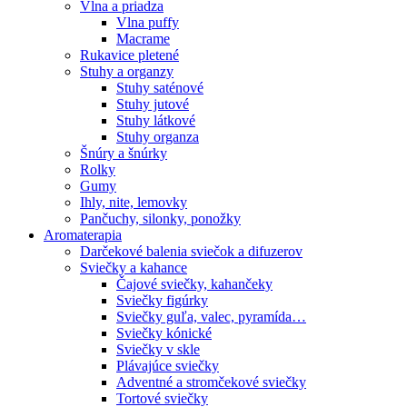
Vlna a priadza
Vlna puffy
Macrame
Rukavice pletené
Stuhy a organzy
Stuhy saténové
Stuhy jutové
Stuhy látkové
Stuhy organza
Šnúry a šnúrky
Rolky
Gumy
Ihly, nite, lemovky
Pančuchy, silonky, ponožky
Aromaterapia
Darčekové balenia sviečok a difuzerov
Sviečky a kahance
Čajové sviečky, kahančeky
Sviečky figúrky
Sviečky guľa, valec, pyramída…
Sviečky kónické
Sviečky v skle
Plávajúce sviečky
Adventné a stromčekové sviečky
Tortové sviečky