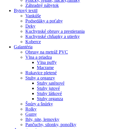
Poličky, regale, haciky,rámiky
Záhradný nábytok
Bytový textil
Vankúše
Podsedáky a poťahy
Deky
Kuchynské obrusy a prestierania
Kuchynské chňapky a utierky
Koberce
Galantéria
Obrusy na metráž PVC
Vlna a priadza
Vlna puffy
Macrame
Rukavice pletené
Stuhy a organzy
Stuhy saténové
Stuhy jutové
Stuhy látkové
Stuhy organza
Šnúry a šnúrky
Rolky
Gumy
Ihly, nite, lemovky
Pančuchy, silonky, ponožky