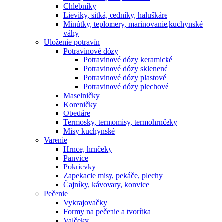
Chlebníky
Lieviky, sitká, cedníky, haluškáre
Minútky, teplomery, marinovanie,kuchynské
váhy
Uloženie potravín
Potravinové dózy
Potravinové dózy keramické
Potravinové dózy sklenené
Potravinové dózy plastové
Potravinové dózy plechové
Maselničky
Koreničky
Obedáre
Termosky, termomisy, termohrnčeky
Misy kuchynské
Varenie
Hrnce, hrnčeky
Panvice
Pokrievky
Zapekacie misy, pekáče, plechy
Čajníky, kávovary, konvice
Pečenie
Vykrajovačky
Formy na pečenie a tvorítka
Valčeky