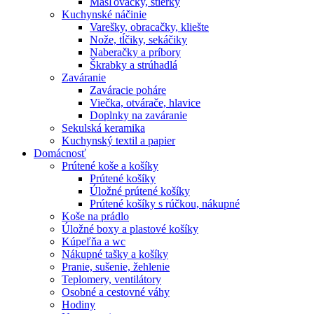
Masľovačky, stierky
Kuchynské náčinie
Varešky, obracačky, kliešte
Nože, tĺčiky, sekáčiky
Naberačky a príbory
Škrabky a strúhadlá
Zaváranie
Zaváracie poháre
Viečka, otvárače, hlavice
Doplnky na zaváranie
Sekulská keramika
Kuchynský textil a papier
Domácnosť
Prútené koše a košíky
Prútené košíky
Úložné prútené košíky
Prútené košíky s rúčkou, nákupné
Koše na prádlo
Úložné boxy a plastové košíky
Kúpeľňa a wc
Nákupné tašky a košíky
Pranie, sušenie, žehlenie
Teplomery, ventilátory
Osobné a cestovné váhy
Hodiny