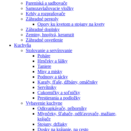
Pareniská a sadbovače
Samozavlažovacie vložky
Krhly a rozprašovače
Záhradné pergoly
Opory ku kvetom a stojany na kvety
Záhradné doplnky
Zeminy, hnojivá, keramzit
Záhradné osvetlenie
Kuchyňa
Stolovanie a servírovanie
Poháre
Hrnčeky a šálky
Taniere
Misy a misky
Podnosy a tácky
Karafy, fľaše, džbány, omáčniky
Servítniky
Cukorničky a soľničky
Prestierania a podložky
Vybavenie kuchyne
Odkvapkávače, príborníky
Mlynčeky, šľahače, odšťavovače, mažiare,
krájače
Stojany, držiaky
Dosky na krájanie, na cesto