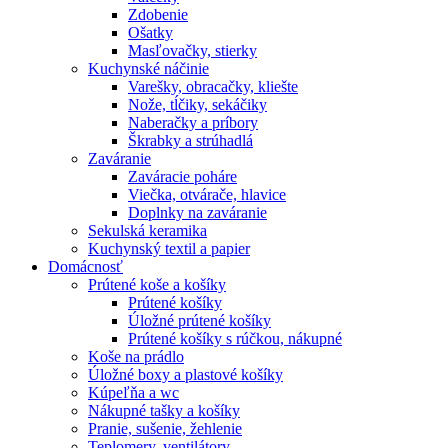
Zdobenie
Ošatky
Masľovačky, stierky
Kuchynské náčinie
Varešky, obracačky, kliešte
Nože, tĺčiky, sekáčiky
Naberačky a príbory
Škrabky a strúhadlá
Zaváranie
Zaváracie poháre
Viečka, otvárače, hlavice
Doplnky na zaváranie
Sekulská keramika
Kuchynský textil a papier
Domácnosť
Prútené koše a košíky
Prútené košíky
Úložné prútené košíky
Prútené košíky s rúčkou, nákupné
Koše na prádlo
Úložné boxy a plastové košíky
Kúpeľňa a wc
Nákupné tašky a košíky
Pranie, sušenie, žehlenie
Teplomery, ventilátory