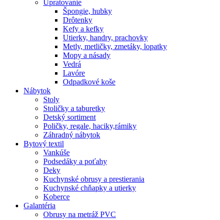
Upratovanie
Špongie, hubky
Drôtenky
Kefy a kefky
Utierky, handry, prachovky
Metly, metličky, zmetáky, lopatky
Mopy a násady
Vedrá
Lavóre
Odpadkové koše
Nábytok
Stoly
Stoličky a taburetky
Detský sortiment
Poličky, regale, haciky,rámiky
Záhradný nábytok
Bytový textil
Vankúše
Podsedáky a poťahy
Deky
Kuchynské obrusy a prestierania
Kuchynské chňapky a utierky
Koberce
Galantéria
Obrusy na metráž PVC