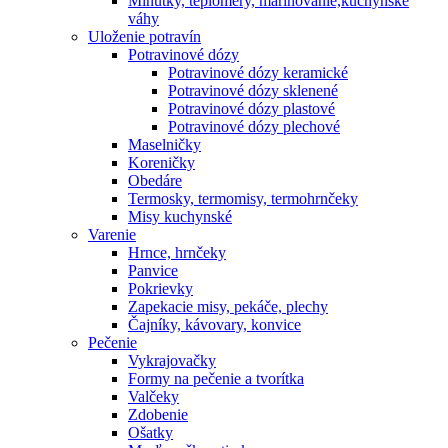
Minútky, teplomery, marinovanie,kuchynské
váhy
Uloženie potravín
Potravinové dózy
Potravinové dózy keramické
Potravinové dózy sklenené
Potravinové dózy plastové
Potravinové dózy plechové
Maselničky
Koreničky
Obedáre
Termosky, termomisy, termohrnčeky
Misy kuchynské
Varenie
Hrnce, hrnčeky
Panvice
Pokrievky
Zapekacie misy, pekáče, plechy
Čajníky, kávovary, konvice
Pečenie
Vykrajovačky
Formy na pečenie a tvorítka
Valčeky
Zdobenie
Ošatky