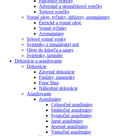
Plávajúce sviečky
Adventné a stromčekové sviečky
Tortové sviečky
Vonné oleje, tyčinky, difúzery, aromalampy
Éterické a vonné oleje
Vonné tyčinky
Aromalampy
Sójové vonné vosky
Svietniky z himalájskej soli
Oleje do kúpeľa a sauny
Svietniky, lampáše
Dekorácie a aranžovanie
Dekorácie
Závesné dekorácie
Figúrky, magnetky
Feng Shui
Náhrobné dekorácie
Aranžovanie
Aranžmány
Celoročné aranžmány
Smútočné aranžmány
Sviatočné aranžmány
Jarné aranžmány
Jesenné aranžmány
Vianočné aranžmány