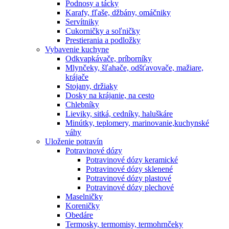
Podnosy a tácky
Karafy, fľaše, džbány, omáčniky
Servítniky
Cukorničky a soľničky
Prestierania a podložky
Vybavenie kuchyne
Odkvapkávače, príborníky
Mlynčeky, šľahače, odšťavovače, mažiare,
krájače
Stojany, držiaky
Dosky na krájanie, na cesto
Chlebníky
Lieviky, sitká, cedníky, haluškáre
Minútky, teplomery, marinovanie,kuchynské
váhy
Uloženie potravín
Potravinové dózy
Potravinové dózy keramické
Potravinové dózy sklenené
Potravinové dózy plastové
Potravinové dózy plechové
Maselničky
Koreničky
Obedáre
Termosky, termomisy, termohrnčeky