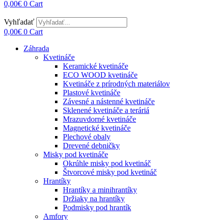
0,00
€
0
Cart
Vyhľadať
0,00
€
0
Cart
Záhrada
Kvetináče
Keramické kvetináče
ECO WOOD kvetináče
Kvetináče z prírodných materiálov
Plastové kvetináče
Závesné a nástenné kvetináče
Sklenené kvetináče a teráriá
Mrazuvdorné kvetináče
Magnetické kvetináče
Plechové obaly
Drevené debničky
Misky pod kvetináče
Okrúhle misky pod kvetináč
Štvorcové misky pod kvetináč
Hrantíky
Hrantíky a minihrantíky
Držiaky na hrantíky
Podmisky pod hrantík
Amfory