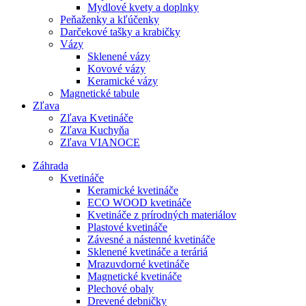
Mydlové kvety a doplnky
Peňaženky a kľúčenky
Darčekové tašky a krabičky
Vázy
Sklenené vázy
Kovové vázy
Keramické vázy
Magnetické tabule
Zľava
Zľava Kvetináče
Zľava Kuchyňa
Zľava VIANOCE
Záhrada
Kvetináče
Keramické kvetináče
ECO WOOD kvetináče
Kvetináče z prírodných materiálov
Plastové kvetináče
Závesné a nástenné kvetináče
Sklenené kvetináče a teráriá
Mrazuvdorné kvetináče
Magnetické kvetináče
Plechové obaly
Drevené debničky