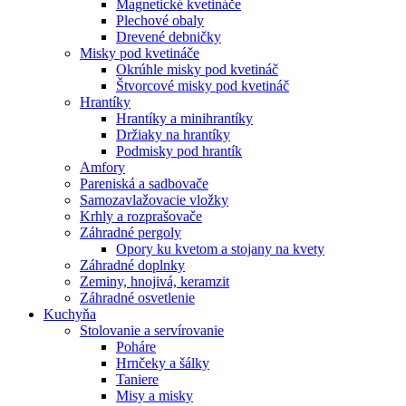
Magnetické kvetináče
Plechové obaly
Drevené debničky
Misky pod kvetináče
Okrúhle misky pod kvetináč
Štvorcové misky pod kvetináč
Hrantíky
Hrantíky a minihrantíky
Držiaky na hrantíky
Podmisky pod hrantík
Amfory
Pareniská a sadbovače
Samozavlažovacie vložky
Krhly a rozprašovače
Záhradné pergoly
Opory ku kvetom a stojany na kvety
Záhradné doplnky
Zeminy, hnojivá, keramzit
Záhradné osvetlenie
Kuchyňa
Stolovanie a servírovanie
Poháre
Hrnčeky a šálky
Taniere
Misy a misky