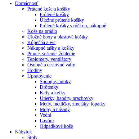
Domácnosť
Prútené koše a košíky
Prútené košíky
Úložné prútené košíky
Prútené košíky s rúčkou, nákupné
Koše na prádlo
Úložné boxy a plastové košíky
Kúpeľňa a wc
Nákupné tašky a košíky
Pranie, sušenie, žehlenie
Teplomery, ventilátory
Osobné a cestovné váhy
Hodiny
Upratovanie
Špongie, hubky
Drôtenky
Kefy a kefky
Utierky, handry, prachovky
Metly, metličky, zmetáky, lopatky
Mopy a násady
Vedrá
Lavóre
Odpadkové koše
Nábytok
Stoly