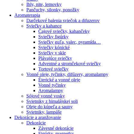
Ihly, nite, lemovky
Pančuchy, silonky, ponožky
Aromaterapia
Darčekové balenia sviečok a difuzerov
Sviečky a kahance
Čajové sviečky, kahančeky
Sviečky figúrky
Sviečky guľa, valec, pyramída…
Sviečky kónické
Sviečky v skle
Plávajúce sviečky
Adventné a stromčekové sviečky
Tortové sviečky
Vonné oleje, tyčinky, difúzery, aromalampy
Éterické a vonné oleje
Vonné tyčinky
Aromalampy
Sójové vonné vosky
Svietniky z himalájskej soli
Oleje do kúpeľa a sauny
Svietniky, lampáše
Dekorácie a aranžovanie
Dekorácie
Závesné dekorácie
Figúrky, magnetky