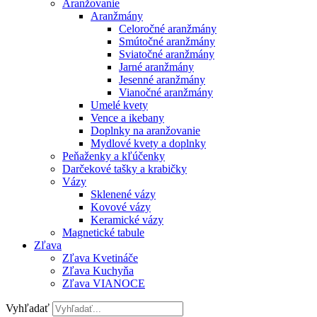
Aranžovanie
Aranžmány
Celoročné aranžmány
Smútočné aranžmány
Sviatočné aranžmány
Jarné aranžmány
Jesenné aranžmány
Vianočné aranžmány
Umelé kvety
Vence a ikebany
Doplnky na aranžovanie
Mydlové kvety a doplnky
Peňaženky a kľúčenky
Darčekové tašky a krabičky
Vázy
Sklenené vázy
Kovové vázy
Keramické vázy
Magnetické tabule
Zľava
Zľava Kvetináče
Zľava Kuchyňa
Zľava VIANOCE
Vyhľadať