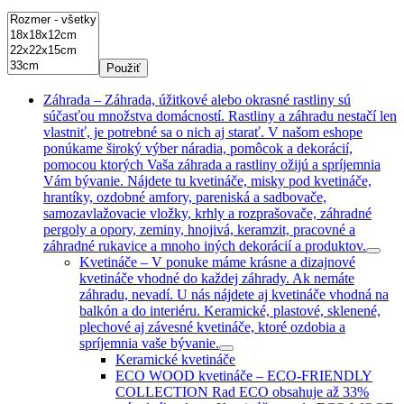
Použiť
Záhrada
–
Záhrada, úžitkové alebo okrasné rastliny sú
súčasťou množstva domácností. Rastliny a záhradu nestačí len
vlastniť, je potrebné sa o nich aj starať. V našom eshope
ponúkame široký výber náradia, pomôcok a dekorácií,
pomocou ktorých Vaša záhrada a rastliny ožijú a spríjemnia
Vám bývanie. Nájdete tu kvetináče, misky pod kvetináče,
hrantíky, ozdobné amfory, pareniská a sadbovače,
samozavlažovacie vložky, krhly a rozprašovače, záhradné
pergoly a opory, zeminy, hnojivá, keramzit, pracovné a
záhradné rukavice a mnoho iných dekorácií a produktov.
Kvetináče
–
V ponuke máme krásne a dizajnové
kvetináče vhodné do každej záhrady. Ak nemáte
záhradu, nevadí. U nás nájdete aj kvetináče vhodná na
balkón a do interiéru. Keramické, plastové, sklenené,
plechové aj závesné kvetináče, ktoré ozdobia a
spríjemnia vaše bývanie.
Keramické kvetináče
ECO WOOD kvetináče
–
ECO-FRIENDLY
COLLECTION Rad ECO obsahuje až 33%