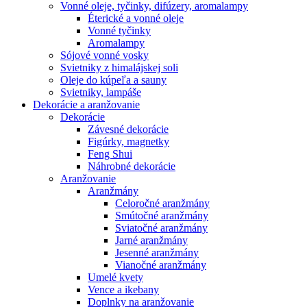
Vonné oleje, tyčinky, difúzery, aromalampy
Éterické a vonné oleje
Vonné tyčinky
Aromalampy
Sójové vonné vosky
Svietniky z himalájskej soli
Oleje do kúpeľa a sauny
Svietniky, lampáše
Dekorácie a aranžovanie
Dekorácie
Závesné dekorácie
Figúrky, magnetky
Feng Shui
Náhrobné dekorácie
Aranžovanie
Aranžmány
Celoročné aranžmány
Smútočné aranžmány
Sviatočné aranžmány
Jarné aranžmány
Jesenné aranžmány
Vianočné aranžmány
Umelé kvety
Vence a ikebany
Doplnky na aranžovanie