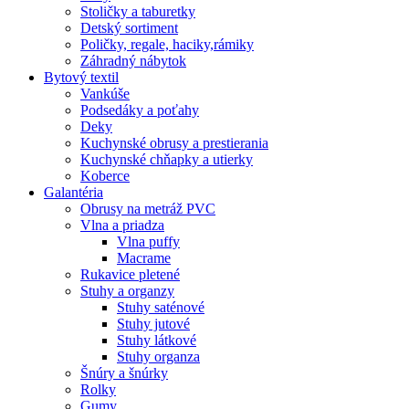
Stoličky a taburetky
Detský sortiment
Poličky, regale, haciky,rámiky
Záhradný nábytok
Bytový textil
Vankúše
Podsedáky a poťahy
Deky
Kuchynské obrusy a prestierania
Kuchynské chňapky a utierky
Koberce
Galantéria
Obrusy na metráž PVC
Vlna a priadza
Vlna puffy
Macrame
Rukavice pletené
Stuhy a organzy
Stuhy saténové
Stuhy jutové
Stuhy látkové
Stuhy organza
Šnúry a šnúrky
Rolky
Gumy