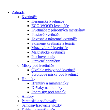
Preskočiť
na
Záhrada
obsah
Kvetináče
Keramické kvetináče
ECO WOOD kvetináče
Kvetináče z prírodných materiálov
Plastové kvetináče
Závesné a nástenné kvetináče
Sklenené kvetináče a teráriá
Mrazuvdorné kvetináče
Magnetické kvetináče
Plechové obaly
Drevené debničky
Misky pod kvetináče
Okrúhle misky pod kvetináč
Štvorcové misky pod kvetináč
Hrantíky
Hrantíky a minihrantíky
Držiaky na hrantíky
Podmisky pod hrantík
Amfory
Pareniská a sadbovače
Samozavlažovacie vložky
Krhly a rozprašovače