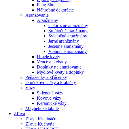
Feng Shui
Náhrobné dekorácie
Aranžovanie
Aranžmány
Celoročné aranžmány
Smútočné aranžmány
Sviatočné aranžmány
Jarné aranžmány
Jesenné aranžmány
Vianočné aranžmány
Umelé kvety
Vence a ikebany
Doplnky na aranžovanie
Mydlové kvety a doplnky
Peňaženky a kľúčenky
Darčekové tašky a krabičky
Vázy
Sklenené vázy
Kovové vázy
Keramické vázy
Magnetické tabule
Zľava
Zľava Kvetináče
Zľava Kuchyňa