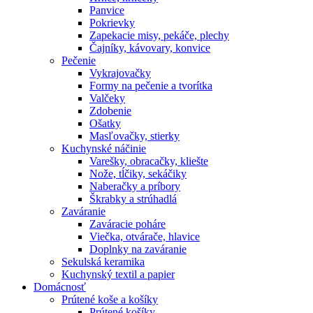
Panvice
Pokrievky
Zapekacie misy, pekáče, plechy
Čajníky, kávovary, konvice
Pečenie
Vykrajovačky
Formy na pečenie a tvorítka
Valčeky
Zdobenie
Ošatky
Masľovačky, stierky
Kuchynské náčinie
Varešky, obracačky, kliešte
Nože, tĺčiky, sekáčiky
Naberačky a príbory
Škrabky a strúhadlá
Zaváranie
Zaváracie poháre
Viečka, otvárače, hlavice
Doplnky na zaváranie
Sekulská keramika
Kuchynský textil a papier
Domácnosť
Prútené koše a košíky
Prútené košíky