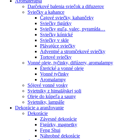
Aromaterapia
Darčekové balenia sviečok a difuzerov
Sviečky a kahance
Čajové sviečky, kahančeky
Sviečky figúrky
Sviečky guľa, valec, pyramída…
Sviečky kónické
Sviečky v skle
Plávajúce sviečky
Adventné a stromčekové sviečky
Tortové sviečky
Vonné oleje, tyčinky, difúzery, aromalampy
Éterické a vonné oleje
Vonné tyčinky
Aromalampy
Sójové vonné vosky
Svietniky z himalájskej soli
Oleje do kúpeľa a sauny
Svietniky, lampáše
Dekorácie a aranžovanie
Dekorácie
Závesné dekorácie
Figúrky, magnetky
Feng Shui
Náhrobné dekorácie