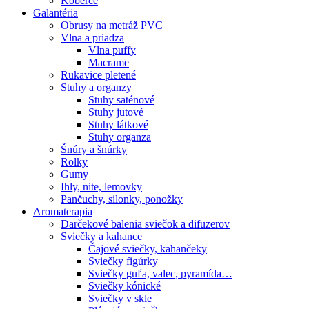
Koberce
Galantéria
Obrusy na metráž PVC
Vlna a priadza
Vlna puffy
Macrame
Rukavice pletené
Stuhy a organzy
Stuhy saténové
Stuhy jutové
Stuhy látkové
Stuhy organza
Šnúry a šnúrky
Rolky
Gumy
Ihly, nite, lemovky
Pančuchy, silonky, ponožky
Aromaterapia
Darčekové balenia sviečok a difuzerov
Sviečky a kahance
Čajové sviečky, kahančeky
Sviečky figúrky
Sviečky guľa, valec, pyramída…
Sviečky kónické
Sviečky v skle