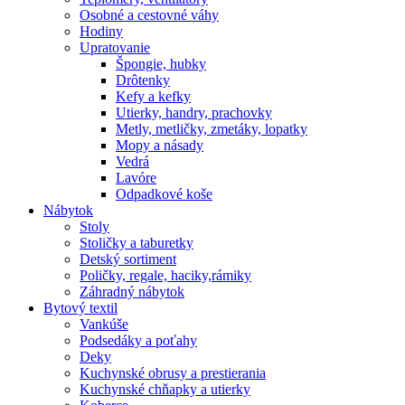
Osobné a cestovné váhy
Hodiny
Upratovanie
Špongie, hubky
Drôtenky
Kefy a kefky
Utierky, handry, prachovky
Metly, metličky, zmetáky, lopatky
Mopy a násady
Vedrá
Lavóre
Odpadkové koše
Nábytok
Stoly
Stoličky a taburetky
Detský sortiment
Poličky, regale, haciky,rámiky
Záhradný nábytok
Bytový textil
Vankúše
Podsedáky a poťahy
Deky
Kuchynské obrusy a prestierania
Kuchynské chňapky a utierky