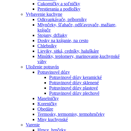
Cukorničky a soľničky
Prestierania a podložky
Vybavenie kuchyne
Odkvapkávače, príborníky
Mlynčeky, šľahače, odšťavovače, mažiare,
krájače
Stojany, držiaky
Dosky na krájanie, na cesto
Chlebníky
Lieviky, sitká, cedníky, haluškáre
Minútky, teplomery, marinovanie,kuchynské
váhy
Uloženie potravín
Potravinové dózy
Potravinové dózy keramické
Potravinové dózy sklenené
Potravinové dózy plastové
Potravinové dózy plechové
Maselničky
Koreničky
Obedáre
Termosky, termomisy, termohrnčeky
Misy kuchynské
Varenie
Hrnce, hrnčeky