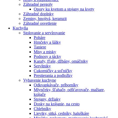
Záhradné pergoly
Opory ku kvetom a stojany na kvety
Záhradné doplnky
Zeminy, hnojivá, keramzit
Záhradné osvetlenie
Kuchyňa
Stolovanie a servírovanie
Poháre
Hrnčeky a šálky
Taniere
Misy a misky
Podnosy a tácky
Karafy, fľaše, džbány, omáčniky
Servítniky
Cukorničky a soľničky
Prestierania a podložky
Vybavenie kuchyne
Odkvapkávače, príborníky
Mlynčeky, šľahače, odšťavovače, mažiare,
krájače
Stojany, držiaky
Dosky na krájanie, na cesto
Chlebníky
Lieviky, sitká, cedníky, haluškáre