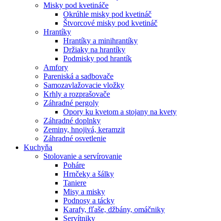
Misky pod kvetináče
Okrúhle misky pod kvetináč
Štvorcové misky pod kvetináč
Hrantíky
Hrantíky a minihrantíky
Držiaky na hrantíky
Podmisky pod hrantík
Amfory
Pareniská a sadbovače
Samozavlažovacie vložky
Krhly a rozprašovače
Záhradné pergoly
Opory ku kvetom a stojany na kvety
Záhradné doplnky
Zeminy, hnojivá, keramzit
Záhradné osvetlenie
Kuchyňa
Stolovanie a servírovanie
Poháre
Hrnčeky a šálky
Taniere
Misy a misky
Podnosy a tácky
Karafy, fľaše, džbány, omáčniky
Servítniky