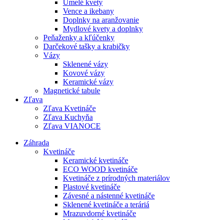
Umelé kvety
Vence a ikebany
Doplnky na aranžovanie
Mydlové kvety a doplnky
Peňaženky a kľúčenky
Darčekové tašky a krabičky
Vázy
Sklenené vázy
Kovové vázy
Keramické vázy
Magnetické tabule
Zľava
Zľava Kvetináče
Zľava Kuchyňa
Zľava VIANOCE
Záhrada
Kvetináče
Keramické kvetináče
ECO WOOD kvetináče
Kvetináče z prírodných materiálov
Plastové kvetináče
Závesné a nástenné kvetináče
Sklenené kvetináče a teráriá
Mrazuvdorné kvetináče