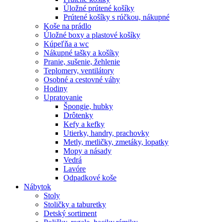
Úložné prútené košíky
Prútené košíky s rúčkou, nákupné
Koše na prádlo
Úložné boxy a plastové košíky
Kúpeľňa a wc
Nákupné tašky a košíky
Pranie, sušenie, žehlenie
Teplomery, ventilátory
Osobné a cestovné váhy
Hodiny
Upratovanie
Špongie, hubky
Drôtenky
Kefy a kefky
Utierky, handry, prachovky
Metly, metličky, zmetáky, lopatky
Mopy a násady
Vedrá
Lavóre
Odpadkové koše
Nábytok
Stoly
Stoličky a taburetky
Detský sortiment