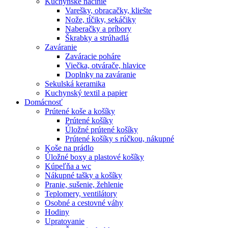
Kuchynské náčinie
Varešky, obracačky, kliešte
Nože, tĺčiky, sekáčiky
Naberačky a príbory
Škrabky a strúhadlá
Zaváranie
Zaváracie poháre
Viečka, otvárače, hlavice
Doplnky na zaváranie
Sekulská keramika
Kuchynský textil a papier
Domácnosť
Prútené koše a košíky
Prútené košíky
Úložné prútené košíky
Prútené košíky s rúčkou, nákupné
Koše na prádlo
Úložné boxy a plastové košíky
Kúpeľňa a wc
Nákupné tašky a košíky
Pranie, sušenie, žehlenie
Teplomery, ventilátory
Osobné a cestovné váhy
Hodiny
Upratovanie