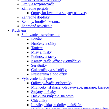
Krhly a rozprašovače
Záhradné pergoly
Opory ku kvetom a stojany na kvety
Záhradné doplnky
Zeminy, hnojivá, keramzit
Záhradné osvetlenie
Kuchyňa
Stolovanie a servírovanie
Poháre
Hrnčeky a šálky
Taniere
Misy a misky
Podnosy a tácky
Karafy, fľaše, džbány, omáčniky
Servítniky
Cukorničky a soľničky
Prestierania a podložky
Vybavenie kuchyne
Odkvapkávače, príborníky
Mlynčeky, šľahače, odšťavovače, mažiare, krájače
Stojany, držiaky
Dosky na krájanie, na cesto
Chlebníky
Lieviky, sitká, cedníky, haluškáre