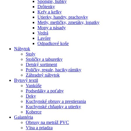
Špongie, hubky
Drôtenky
Kefy a kefky
Utierky, handry, prachovky
Metly, metličky, zmetáky, lopatky
Mopy a násady
Vedrá
Lavóre
Odpadkové koše
Nábytok
Stoly
Stoličky a taburetky
Detský sortiment
Poličky, regale, haciky,rámiky
Záhradný nábytok
Bytový textil
Vankúše
Podsedáky a poťahy
Deky
Kuchynské obrusy a prestierania
Kuchynské chňapky a utierky
Koberce
Galantéria
Obrusy na metráž PVC
Vlna a priadza