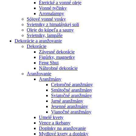
Éterické a vonné oleje
Vonné tyčinky
Aromalampy
Sójové vonné vosky
Svietniky z himalájskej soli
Oleje do kúpeľa a sauny
Svietniky, lampáše
Dekorácie a aranžovanie
Dekorácie
Závesné dekorácie
Figúrky, magnetky
Feng Shui
Náhrobné dekorácie
Aranžovanie
Aranžmány
Celoročné aranžmány
Smútočné aranžmány
Sviatočné aranžmány
Jarné aranžmány
Jesenné aranžmány
Vianočné aranžmány
Umelé kvety
Vence a ikebany
Doplnky na aranžovanie
Mydlové kvety a doplnky