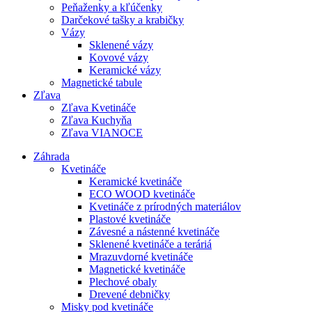
Peňaženky a kľúčenky
Darčekové tašky a krabičky
Vázy
Sklenené vázy
Kovové vázy
Keramické vázy
Magnetické tabule
Zľava
Zľava Kvetináče
Zľava Kuchyňa
Zľava VIANOCE
Záhrada
Kvetináče
Keramické kvetináče
ECO WOOD kvetináče
Kvetináče z prírodných materiálov
Plastové kvetináče
Závesné a nástenné kvetináče
Sklenené kvetináče a teráriá
Mrazuvdorné kvetináče
Magnetické kvetináče
Plechové obaly
Drevené debničky
Misky pod kvetináče