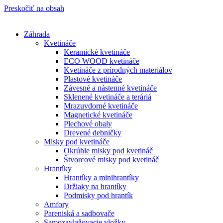
Preskočiť na obsah
Záhrada
Kvetináče
Keramické kvetináče
ECO WOOD kvetináče
Kvetináče z prírodných materiálov
Plastové kvetináče
Závesné a nástenné kvetináče
Sklenené kvetináče a teráriá
Mrazuvdorné kvetináče
Magnetické kvetináče
Plechové obaly
Drevené debničky
Misky pod kvetináče
Okrúhle misky pod kvetináč
Štvorcové misky pod kvetináč
Hrantíky
Hrantíky a minihrantíky
Držiaky na hrantíky
Podmisky pod hrantík
Amfory
Pareniská a sadbovače
Samozavlažovacie vložky