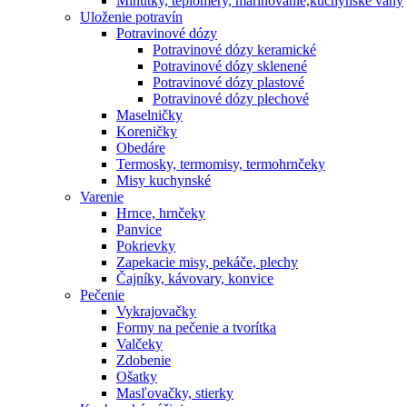
Minútky, teplomery, marinovanie,kuchynské váhy
Uloženie potravín
Potravinové dózy
Potravinové dózy keramické
Potravinové dózy sklenené
Potravinové dózy plastové
Potravinové dózy plechové
Maselničky
Koreničky
Obedáre
Termosky, termomisy, termohrnčeky
Misy kuchynské
Varenie
Hrnce, hrnčeky
Panvice
Pokrievky
Zapekacie misy, pekáče, plechy
Čajníky, kávovary, konvice
Pečenie
Vykrajovačky
Formy na pečenie a tvorítka
Valčeky
Zdobenie
Ošatky
Masľovačky, stierky