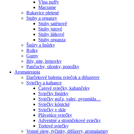
Vlna puffy
Macrame
Rukavice pletené
Stuhy a organzy
Stuhy saténové
Stuhy jutové
Stuhy látkové
Stuhy organza
Šnúry a šnúrky
Rolky
Gumy
Ihly, nite, lemovky
Pančuchy, silonky, ponožky
Aromaterapia
Darčekové balenia sviečok a difuzerov
Sviečky a kahance
Čajové sviečky, kahančeky
Sviečky figúrky
Sviečky guľa, valec, pyramída…
Sviečky kónické
Sviečky v skle
Plávajúce sviečky
Adventné a stromčekové sviečky
Tortové sviečky
Vonné oleje, tyčinky, difúzery, aromalampy