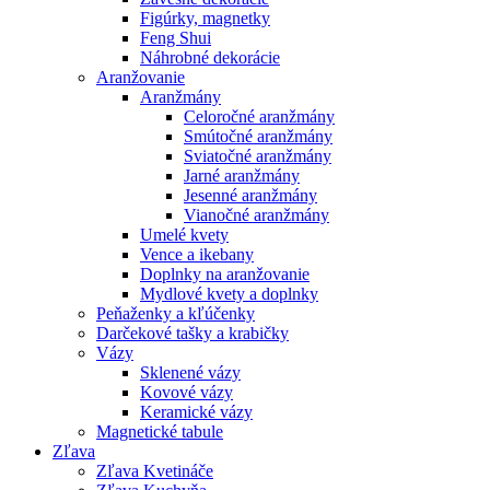
Figúrky, magnetky
Feng Shui
Náhrobné dekorácie
Aranžovanie
Aranžmány
Celoročné aranžmány
Smútočné aranžmány
Sviatočné aranžmány
Jarné aranžmány
Jesenné aranžmány
Vianočné aranžmány
Umelé kvety
Vence a ikebany
Doplnky na aranžovanie
Mydlové kvety a doplnky
Peňaženky a kľúčenky
Darčekové tašky a krabičky
Vázy
Sklenené vázy
Kovové vázy
Keramické vázy
Magnetické tabule
Zľava
Zľava Kvetináče