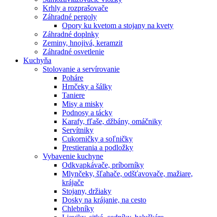
Krhly a rozprašovače
Záhradné pergoly
Opory ku kvetom a stojany na kvety
Záhradné doplnky
Zeminy, hnojivá, keramzit
Záhradné osvetlenie
Kuchyňa
Stolovanie a servírovanie
Poháre
Hrnčeky a šálky
Taniere
Misy a misky
Podnosy a tácky
Karafy, fľaše, džbány, omáčniky
Servítniky
Cukorničky a soľničky
Prestierania a podložky
Vybavenie kuchyne
Odkvapkávače, príborníky
Mlynčeky, šľahače, odšťavovače, mažiare,
krájače
Stojany, držiaky
Dosky na krájanie, na cesto
Chlebníky