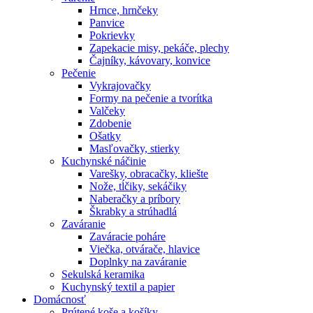
Hrnce, hrnčeky
Panvice
Pokrievky
Zapekacie misy, pekáče, plechy
Čajníky, kávovary, konvice
Pečenie
Vykrajovačky
Formy na pečenie a tvorítka
Valčeky
Zdobenie
Ošatky
Masľovačky, stierky
Kuchynské náčinie
Varešky, obracačky, kliešte
Nože, tĺčiky, sekáčiky
Naberačky a príbory
Škrabky a strúhadlá
Zaváranie
Zaváracie poháre
Viečka, otvárače, hlavice
Doplnky na zaváranie
Sekulská keramika
Kuchynský textil a papier
Domácnosť
Prútené koše a košíky