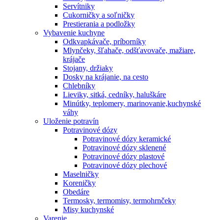
Servítniky
Cukorničky a soľničky
Prestierania a podložky
Vybavenie kuchyne
Odkvapkávače, príborníky
Mlynčeky, šľahače, odšťavovače, mažiare,
krájače
Stojany, držiaky
Dosky na krájanie, na cesto
Chlebníky
Lieviky, sitká, cedníky, haluškáre
Minútky, teplomery, marinovanie,kuchynské
váhy
Uloženie potravín
Potravinové dózy
Potravinové dózy keramické
Potravinové dózy sklenené
Potravinové dózy plastové
Potravinové dózy plechové
Maselničky
Koreničky
Obedáre
Termosky, termomisy, termohrnčeky
Misy kuchynské
Varenie