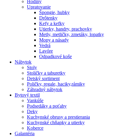
Hodiny
Upratovanie
Špongie, hubky
Drôtenky
Kefy a kefky
Utierky, handry, prachovky
Metly, metličky, zmetáky, lopatky
Mopy a násady
Vedrá
Lavóre
Odpadkové koše
Nábytok
Stoly
Stoličky a taburetky
Detský sortiment
Poličky, regale, haciky,rámiky
Záhradný nábytok
Bytový textil
Vankúše
Podsedáky a poťahy
Deky
Kuchynské obrusy a prestierania
Kuchynské chňapky a utierky
Koberce
Galantéria