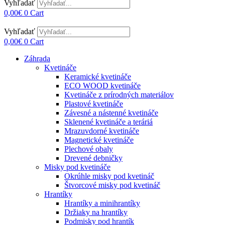
Vyhľadať
0,00
€
0
Cart
Vyhľadať
0,00
€
0
Cart
Záhrada
Kvetináče
Keramické kvetináče
ECO WOOD kvetináče
Kvetináče z prírodných materiálov
Plastové kvetináče
Závesné a nástenné kvetináče
Sklenené kvetináče a teráriá
Mrazuvdorné kvetináče
Magnetické kvetináče
Plechové obaly
Drevené debničky
Misky pod kvetináče
Okrúhle misky pod kvetináč
Štvorcové misky pod kvetináč
Hrantíky
Hrantíky a minihrantíky
Držiaky na hrantíky
Podmisky pod hrantík