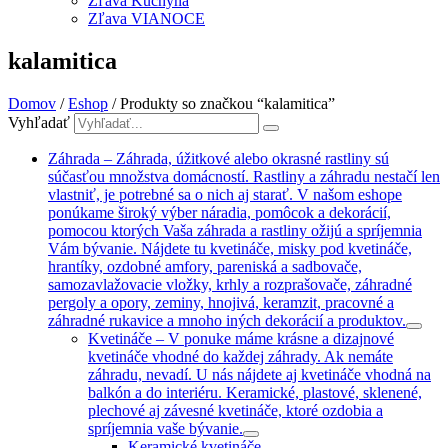
Zľava Kuchyňa
Zľava VIANOCE
kalamitica
Domov
/
Eshop
/ Produkty so značkou “kalamitica”
Vyhľadať
Záhrada
–
Záhrada, úžitkové alebo okrasné rastliny sú
súčasťou množstva domácností. Rastliny a záhradu nestačí len
vlastniť, je potrebné sa o nich aj starať. V našom eshope
ponúkame široký výber náradia, pomôcok a dekorácií,
pomocou ktorých Vaša záhrada a rastliny ožijú a spríjemnia
Vám bývanie. Nájdete tu kvetináče, misky pod kvetináče,
hrantíky, ozdobné amfory, pareniská a sadbovače,
samozavlažovacie vložky, krhly a rozprašovače, záhradné
pergoly a opory, zeminy, hnojivá, keramzit, pracovné a
záhradné rukavice a mnoho iných dekorácií a produktov.
Kvetináče
–
V ponuke máme krásne a dizajnové
kvetináče vhodné do každej záhrady. Ak nemáte
záhradu, nevadí. U nás nájdete aj kvetináče vhodná na
balkón a do interiéru. Keramické, plastové, sklenené,
plechové aj závesné kvetináče, ktoré ozdobia a
spríjemnia vaše bývanie.
Keramické kvetináče