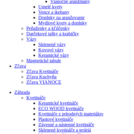
Vianočné aranžmány
Umelé kvety
Vence a ikebany
Doplnky na aranžovanie
Mydlové kvety a doplnky
Peňaženky a kľúčenky
Darčekové tašky a krabičky
Vázy
Sklenené vázy
Kovové vázy
Keramické vázy
Magnetické tabule
Zľava
Zľava Kvetináče
Zľava Kuchyňa
Zľava VIANOCE
Záhrada
Kvetináče
Keramické kvetináče
ECO WOOD kvetináče
Kvetináče z prírodných materiálov
Plastové kvetináče
Závesné a nástenné kvetináče
Sklenené kvetináče a teráriá