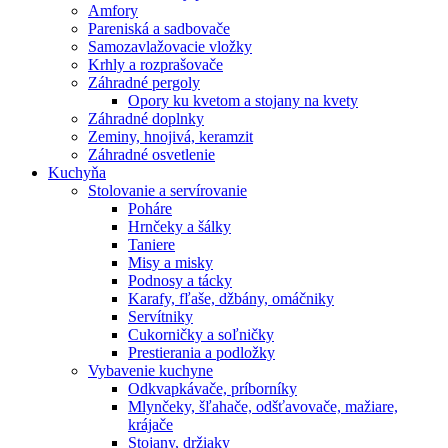
Amfory
Pareniská a sadbovače
Samozavlažovacie vložky
Krhly a rozprašovače
Záhradné pergoly
Opory ku kvetom a stojany na kvety
Záhradné doplnky
Zeminy, hnojivá, keramzit
Záhradné osvetlenie
Kuchyňa
Stolovanie a servírovanie
Poháre
Hrnčeky a šálky
Taniere
Misy a misky
Podnosy a tácky
Karafy, fľaše, džbány, omáčniky
Servítniky
Cukorničky a soľničky
Prestierania a podložky
Vybavenie kuchyne
Odkvapkávače, príborníky
Mlynčeky, šľahače, odšťavovače, mažiare,
krájače
Stojany, držiaky