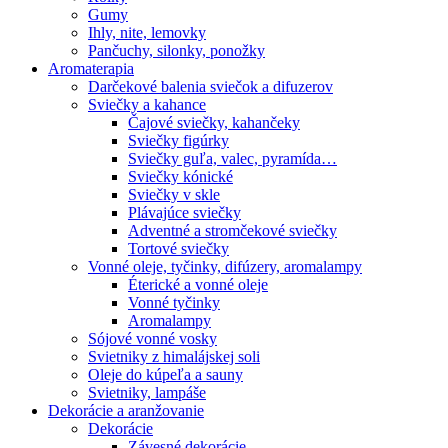
Gumy
Ihly, nite, lemovky
Pančuchy, silonky, ponožky
Aromaterapia
Darčekové balenia sviečok a difuzerov
Sviečky a kahance
Čajové sviečky, kahančeky
Sviečky figúrky
Sviečky guľa, valec, pyramída…
Sviečky kónické
Sviečky v skle
Plávajúce sviečky
Adventné a stromčekové sviečky
Tortové sviečky
Vonné oleje, tyčinky, difúzery, aromalampy
Éterické a vonné oleje
Vonné tyčinky
Aromalampy
Sójové vonné vosky
Svietniky z himalájskej soli
Oleje do kúpeľa a sauny
Svietniky, lampáše
Dekorácie a aranžovanie
Dekorácie
Závesné dekorácie