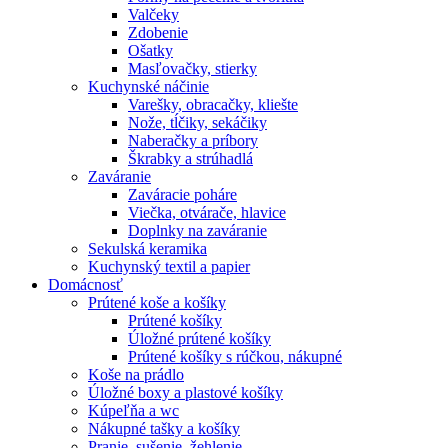
Valčeky
Zdobenie
Ošatky
Masľovačky, stierky
Kuchynské náčinie
Varešky, obracačky, kliešte
Nože, tĺčiky, sekáčiky
Naberačky a príbory
Škrabky a strúhadlá
Zaváranie
Zaváracie poháre
Viečka, otvárače, hlavice
Doplnky na zaváranie
Sekulská keramika
Kuchynský textil a papier
Domácnosť
Prútené koše a košíky
Prútené košíky
Úložné prútené košíky
Prútené košíky s rúčkou, nákupné
Koše na prádlo
Úložné boxy a plastové košíky
Kúpeľňa a wc
Nákupné tašky a košíky
Pranie, sušenie, žehlenie