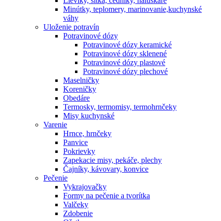
Lieviky, sitká, cedníky, haluškáre
Minútky, teplomery, marinovanie,kuchynské
váhy
Uloženie potravín
Potravinové dózy
Potravinové dózy keramické
Potravinové dózy sklenené
Potravinové dózy plastové
Potravinové dózy plechové
Maselničky
Koreničky
Obedáre
Termosky, termomisy, termohrnčeky
Misy kuchynské
Varenie
Hrnce, hrnčeky
Panvice
Pokrievky
Zapekacie misy, pekáče, plechy
Čajníky, kávovary, konvice
Pečenie
Vykrajovačky
Formy na pečenie a tvorítka
Valčeky
Zdobenie