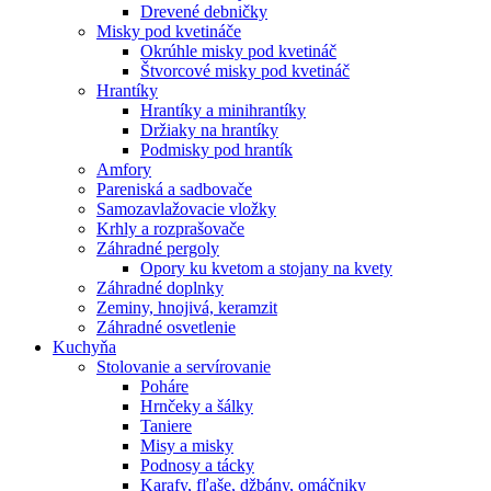
Drevené debničky
Misky pod kvetináče
Okrúhle misky pod kvetináč
Štvorcové misky pod kvetináč
Hrantíky
Hrantíky a minihrantíky
Držiaky na hrantíky
Podmisky pod hrantík
Amfory
Pareniská a sadbovače
Samozavlažovacie vložky
Krhly a rozprašovače
Záhradné pergoly
Opory ku kvetom a stojany na kvety
Záhradné doplnky
Zeminy, hnojivá, keramzit
Záhradné osvetlenie
Kuchyňa
Stolovanie a servírovanie
Poháre
Hrnčeky a šálky
Taniere
Misy a misky
Podnosy a tácky
Karafy, fľaše, džbány, omáčniky