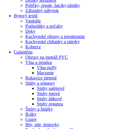
Detský sortiment
Poličky, regale, haciky,rámiky
Záhradný nábytok
Bytový textil
Vankúše
Podsedáky a poťahy
Deky
Kuchynské obrusy a prestierania
Kuchynské chňapky a utierky
Koberce
Galantéria
Obrusy na metráž PVC
Vlna a priadza
Vlna puffy
Macrame
Rukavice pletené
Stuhy a organzy
Stuhy saténové
Stuhy jutové
Stuhy látkové
Stuhy organza
Šnúry a šnúrky
Rolky
Gumy
Ihly, nite, lemovky