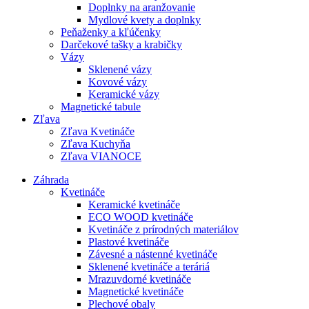
Doplnky na aranžovanie
Mydlové kvety a doplnky
Peňaženky a kľúčenky
Darčekové tašky a krabičky
Vázy
Sklenené vázy
Kovové vázy
Keramické vázy
Magnetické tabule
Zľava
Zľava Kvetináče
Zľava Kuchyňa
Zľava VIANOCE
Záhrada
Kvetináče
Keramické kvetináče
ECO WOOD kvetináče
Kvetináče z prírodných materiálov
Plastové kvetináče
Závesné a nástenné kvetináče
Sklenené kvetináče a teráriá
Mrazuvdorné kvetináče
Magnetické kvetináče
Plechové obaly