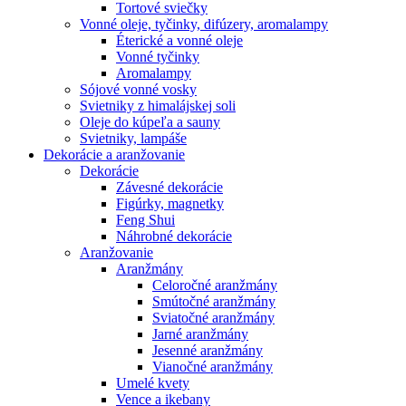
Tortové sviečky
Vonné oleje, tyčinky, difúzery, aromalampy
Éterické a vonné oleje
Vonné tyčinky
Aromalampy
Sójové vonné vosky
Svietniky z himalájskej soli
Oleje do kúpeľa a sauny
Svietniky, lampáše
Dekorácie a aranžovanie
Dekorácie
Závesné dekorácie
Figúrky, magnetky
Feng Shui
Náhrobné dekorácie
Aranžovanie
Aranžmány
Celoročné aranžmány
Smútočné aranžmány
Sviatočné aranžmány
Jarné aranžmány
Jesenné aranžmány
Vianočné aranžmány
Umelé kvety
Vence a ikebany