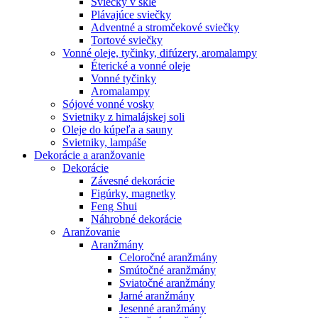
Sviečky v skle
Plávajúce sviečky
Adventné a stromčekové sviečky
Tortové sviečky
Vonné oleje, tyčinky, difúzery, aromalampy
Éterické a vonné oleje
Vonné tyčinky
Aromalampy
Sójové vonné vosky
Svietniky z himalájskej soli
Oleje do kúpeľa a sauny
Svietniky, lampáše
Dekorácie a aranžovanie
Dekorácie
Závesné dekorácie
Figúrky, magnetky
Feng Shui
Náhrobné dekorácie
Aranžovanie
Aranžmány
Celoročné aranžmány
Smútočné aranžmány
Sviatočné aranžmány
Jarné aranžmány
Jesenné aranžmány