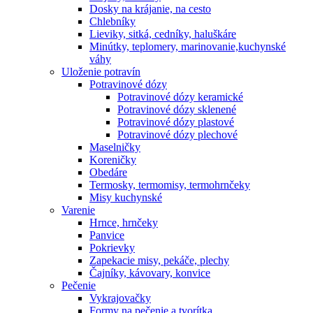
Dosky na krájanie, na cesto
Chlebníky
Lieviky, sitká, cedníky, haluškáre
Minútky, teplomery, marinovanie,kuchynské
váhy
Uloženie potravín
Potravinové dózy
Potravinové dózy keramické
Potravinové dózy sklenené
Potravinové dózy plastové
Potravinové dózy plechové
Maselničky
Koreničky
Obedáre
Termosky, termomisy, termohrnčeky
Misy kuchynské
Varenie
Hrnce, hrnčeky
Panvice
Pokrievky
Zapekacie misy, pekáče, plechy
Čajníky, kávovary, konvice
Pečenie
Vykrajovačky
Formy na pečenie a tvorítka