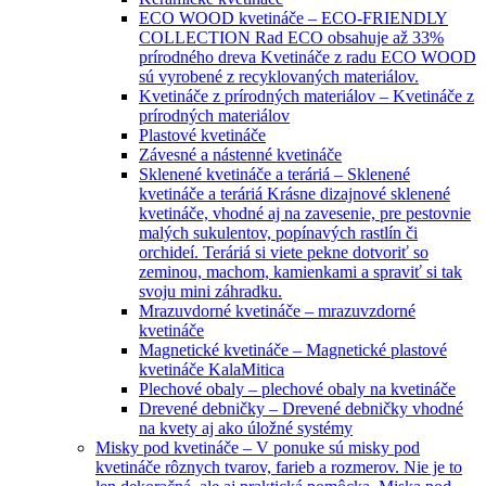
ECO WOOD kvetináče
–
ECO-FRIENDLY
COLLECTION Rad ECO obsahuje až 33%
prírodného dreva Kvetináče z radu ECO WOOD
sú vyrobené z recyklovaných materiálov.
Kvetináče z prírodných materiálov
–
Kvetináče z
prírodných materiálov
Plastové kvetináče
Závesné a nástenné kvetináče
Sklenené kvetináče a teráriá
–
Sklenené
kvetináče a teráriá Krásne dizajnové sklenené
kvetináče, vhodné aj na zavesenie, pre pestovnie
malých sukulentov, popínavých rastlín či
orchideí. Teráriá si viete pekne dotvoriť so
zeminou, machom, kamienkami a spraviť si tak
svoju mini záhradku.
Mrazuvdorné kvetináče
–
mrazuvzdorné
kvetináče
Magnetické kvetináče
–
Magnetické plastové
kvetináče KalaMitica
Plechové obaly
–
plechové obaly na kvetináče
Drevené debničky
–
Drevené debničky vhodné
na kvety aj ako úložné systémy
Misky pod kvetináče
–
V ponuke sú misky pod
kvetináče rôznych tvarov, farieb a rozmerov. Nie je to