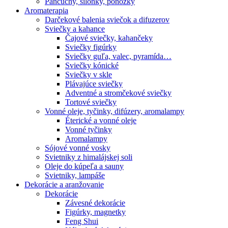
Pančuchy, silonky, ponožky
Aromaterapia
Darčekové balenia sviečok a difuzerov
Sviečky a kahance
Čajové sviečky, kahančeky
Sviečky figúrky
Sviečky guľa, valec, pyramída…
Sviečky kónické
Sviečky v skle
Plávajúce sviečky
Adventné a stromčekové sviečky
Tortové sviečky
Vonné oleje, tyčinky, difúzery, aromalampy
Éterické a vonné oleje
Vonné tyčinky
Aromalampy
Sójové vonné vosky
Svietniky z himalájskej soli
Oleje do kúpeľa a sauny
Svietniky, lampáše
Dekorácie a aranžovanie
Dekorácie
Závesné dekorácie
Figúrky, magnetky
Feng Shui