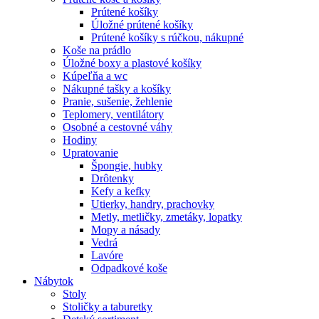
Prútené košíky
Úložné prútené košíky
Prútené košíky s rúčkou, nákupné
Koše na prádlo
Úložné boxy a plastové košíky
Kúpeľňa a wc
Nákupné tašky a košíky
Pranie, sušenie, žehlenie
Teplomery, ventilátory
Osobné a cestovné váhy
Hodiny
Upratovanie
Špongie, hubky
Drôtenky
Kefy a kefky
Utierky, handry, prachovky
Metly, metličky, zmetáky, lopatky
Mopy a násady
Vedrá
Lavóre
Odpadkové koše
Nábytok
Stoly
Stoličky a taburetky