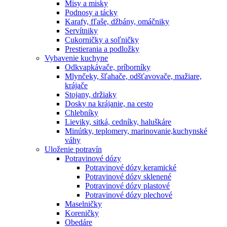
Misy a misky
Podnosy a tácky
Karafy, fľaše, džbány, omáčniky
Servítniky
Cukorničky a soľničky
Prestierania a podložky
Vybavenie kuchyne
Odkvapkávače, príborníky
Mlynčeky, šľahače, odšťavovače, mažiare,
krájače
Stojany, držiaky
Dosky na krájanie, na cesto
Chlebníky
Lieviky, sitká, cedníky, haluškáre
Minútky, teplomery, marinovanie,kuchynské
váhy
Uloženie potravín
Potravinové dózy
Potravinové dózy keramické
Potravinové dózy sklenené
Potravinové dózy plastové
Potravinové dózy plechové
Maselničky
Koreničky
Obedáre