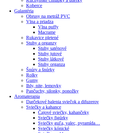
Kuchynské chňapky a utierky
Koberce
Galantéria
Obrusy na metráž PVC
Vlna a priadza
Vlna puffy
Macrame
Rukavice pletené
Stuhy a organzy
Stuhy saténové
Stuhy jutové
Stuhy látkové
Stuhy organza
Šnúry a šnúrky
Rolky
Gumy
Ihly, nite, lemovky
Pančuchy, silonky, ponožky
Aromaterapia
Darčekové balenia sviečok a difuzerov
Sviečky a kahance
Čajové sviečky, kahančeky
Sviečky figúrky
Sviečky guľa, valec, pyramída…
Sviečky kónické