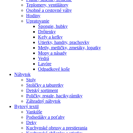
Teplomery, ventilátory
Osobné a cestovné váhy
Hodiny
Upratovanie
Špongie, hubky
Drôtenky
Kefy a kefky
Utierky, handry, prachovky
Metly, metličky, zmetáky, lopatky
Mopy a násady
Vedrá
Lavóre
Odpadkové koše
Nábytok
Stoly
Stoličky a taburetky
Detský sortiment
Poličky, regale, haciky,rámiky
Záhradný nábytok
Bytový textil
Vankúše
Podsedáky a poťahy
Deky
Kuchynské obrusy a prestierania