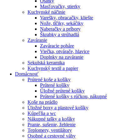
Ošatky
Masľovačky, stierky
Kuchynské náčinie
Varešky, obracačky, kliešte
Nože, tĺčiky, sekáčiky
Naberačky a príbory
Škrabky a strúhadlá
Zaváranie
Zaváracie poháre
Viečka, otvárače, hlavice
Doplnky na zaváranie
Sekulská keramika
Kuchynský textil a papier
Domácnosť
Prútené koše a košíky
Prútené košíky
Úložné prútené košíky
Prútené košíky s rúčkou, nákupné
Koše na prádlo
Úložné boxy a plastové košíky
Kúpeľňa a wc
Nákupné tašky a košíky
Pranie, sušenie, žehlenie
Teplomery, ventilátory
Osobné a cestovné váhy