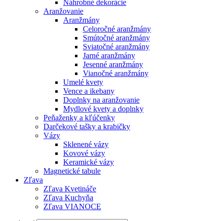
Náhrobné dekorácie
Aranžovanie
Aranžmány
Celoročné aranžmány
Smútočné aranžmány
Sviatočné aranžmány
Jarné aranžmány
Jesenné aranžmány
Vianočné aranžmány
Umelé kvety
Vence a ikebany
Doplnky na aranžovanie
Mydlové kvety a doplnky
Peňaženky a kľúčenky
Darčekové tašky a krabičky
Vázy
Sklenené vázy
Kovové vázy
Keramické vázy
Magnetické tabule
Zľava
Zľava Kvetináče
Zľava Kuchyňa
Zľava VIANOCE