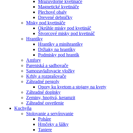
Mrazuvdorné kvetináče
Magnetické kvetináče
Plechové obaly
Drevené debničky
Misky pod kvetináče
Okrúhle misky pod kvetináč
Štvorcové misky pod kvetináč
Hrantíky
Hrantíky a minihrantíky
Držiaky na hrantíky
Podmisky pod hrantík
Amfory
Pareniská a sadbovače
Samozavlažovacie vložky
Krhly a rozprašovače
Záhradné pergoly
Opory ku kvetom a stojany na kvety
Záhradné doplnky
Zeminy, hnojivá, keramzit
Záhradné osvetlenie
Kuchyňa
Stolovanie a servírovanie
Poháre
Hrnčeky a šálky
Taniere