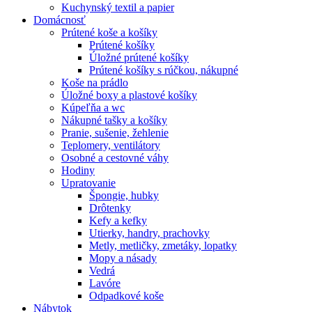
Kuchynský textil a papier
Domácnosť
Prútené koše a košíky
Prútené košíky
Úložné prútené košíky
Prútené košíky s rúčkou, nákupné
Koše na prádlo
Úložné boxy a plastové košíky
Kúpeľňa a wc
Nákupné tašky a košíky
Pranie, sušenie, žehlenie
Teplomery, ventilátory
Osobné a cestovné váhy
Hodiny
Upratovanie
Špongie, hubky
Drôtenky
Kefy a kefky
Utierky, handry, prachovky
Metly, metličky, zmetáky, lopatky
Mopy a násady
Vedrá
Lavóre
Odpadkové koše
Nábytok