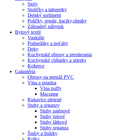
Stoly
Stoličky a taburetky
Detský sortiment
Poličky, regale, haciky,rámiky
Záhradný nábytok
Bytový textil
Vankúše
Podsedáky a poťahy
Deky
Kuchynské obrusy a prestierania
Kuchynské chňapky a utierky
Koberce
Galantéria
Obrusy na metráž PVC
Vlna a priadza
Vlna puffy
Macrame
Rukavice pletené
Stuhy a organzy
Stuhy saténové
Stuhy jutové
Stuhy látkové
Stuhy organza
Šnúry a šnúrky
Rolky