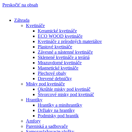
Preskočiť na obsah
Záhrada
Kvetináče
Keramické kvetináče
ECO WOOD kvetináče
Kvetináče z prírodných materiálov
Plastové kvetináče
Závesné a nástenné kvetináče
Sklenené kvetináče a teráriá
Mrazuvdorné kvetináče
Magnetické kvetináče
Plechové obaly
Drevené debničky
Misky pod kvetináče
Okrúhle misky pod kvetináč
Štvorcové misky pod kvetináč
Hrantíky
Hrantíky a minihrantíky
Držiaky na hrantíky
Podmisky pod hrantík
Amfory
Pareniská a sadbovače
Samozavlažovacie vložky