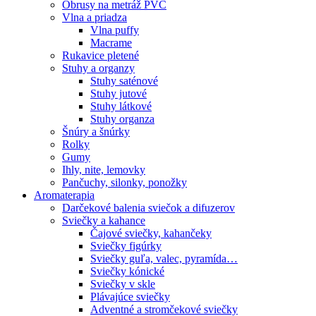
Obrusy na metráž PVC
Vlna a priadza
Vlna puffy
Macrame
Rukavice pletené
Stuhy a organzy
Stuhy saténové
Stuhy jutové
Stuhy látkové
Stuhy organza
Šnúry a šnúrky
Rolky
Gumy
Ihly, nite, lemovky
Pančuchy, silonky, ponožky
Aromaterapia
Darčekové balenia sviečok a difuzerov
Sviečky a kahance
Čajové sviečky, kahančeky
Sviečky figúrky
Sviečky guľa, valec, pyramída…
Sviečky kónické
Sviečky v skle
Plávajúce sviečky
Adventné a stromčekové sviečky