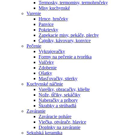
Termosky, termomisy, termohrnčeky
Misy kuchynské
Varenie
Hrnce, hrnčeky
Panvice
Pokrievky
Zapekacie misy, pekáče, plechy
Čajníky, kávovary, konvice
Pečenie
Vykrajovačky
Formy na pečenie a tvorítka
Valčeky
Zdobenie
Ošatky
Masľovačky, stierky
Kuchynské náčinie
Varešky, obracačky, kliešte
Nože, tĺčiky, sekáčiky
Naberačky a príbory
Škrabky a strúhadlá
Zaváranie
Zaváracie poháre
Viečka, otvárače, hlavice
Doplnky na zaváranie
Sekulská keramika