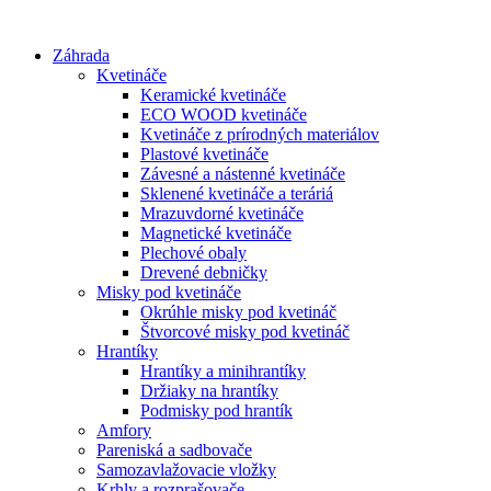
Preskočiť
na
Záhrada
obsah
Kvetináče
Keramické kvetináče
ECO WOOD kvetináče
Kvetináče z prírodných materiálov
Plastové kvetináče
Závesné a nástenné kvetináče
Sklenené kvetináče a teráriá
Mrazuvdorné kvetináče
Magnetické kvetináče
Plechové obaly
Drevené debničky
Misky pod kvetináče
Okrúhle misky pod kvetináč
Štvorcové misky pod kvetináč
Hrantíky
Hrantíky a minihrantíky
Držiaky na hrantíky
Podmisky pod hrantík
Amfory
Pareniská a sadbovače
Samozavlažovacie vložky
Krhly a rozprašovače