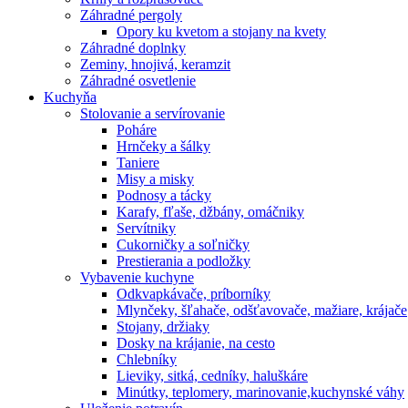
Záhradné pergoly
Opory ku kvetom a stojany na kvety
Záhradné doplnky
Zeminy, hnojivá, keramzit
Záhradné osvetlenie
Kuchyňa
Stolovanie a servírovanie
Poháre
Hrnčeky a šálky
Taniere
Misy a misky
Podnosy a tácky
Karafy, fľaše, džbány, omáčniky
Servítniky
Cukorničky a soľničky
Prestierania a podložky
Vybavenie kuchyne
Odkvapkávače, príborníky
Mlynčeky, šľahače, odšťavovače, mažiare, krájače
Stojany, držiaky
Dosky na krájanie, na cesto
Chlebníky
Lieviky, sitká, cedníky, haluškáre
Minútky, teplomery, marinovanie,kuchynské váhy