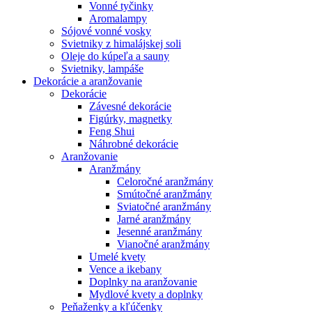
Vonné tyčinky
Aromalampy
Sójové vonné vosky
Svietniky z himalájskej soli
Oleje do kúpeľa a sauny
Svietniky, lampáše
Dekorácie a aranžovanie
Dekorácie
Závesné dekorácie
Figúrky, magnetky
Feng Shui
Náhrobné dekorácie
Aranžovanie
Aranžmány
Celoročné aranžmány
Smútočné aranžmány
Sviatočné aranžmány
Jarné aranžmány
Jesenné aranžmány
Vianočné aranžmány
Umelé kvety
Vence a ikebany
Doplnky na aranžovanie
Mydlové kvety a doplnky
Peňaženky a kľúčenky