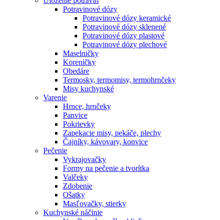
Uloženie potravín
Potravinové dózy
Potravinové dózy keramické
Potravinové dózy sklenené
Potravinové dózy plastové
Potravinové dózy plechové
Maselničky
Koreničky
Obedáre
Termosky, termomisy, termohrnčeky
Misy kuchynské
Varenie
Hrnce, hrnčeky
Panvice
Pokrievky
Zapekacie misy, pekáče, plechy
Čajníky, kávovary, konvice
Pečenie
Vykrajovačky
Formy na pečenie a tvorítka
Valčeky
Zdobenie
Ošatky
Masľovačky, stierky
Kuchynské náčinie