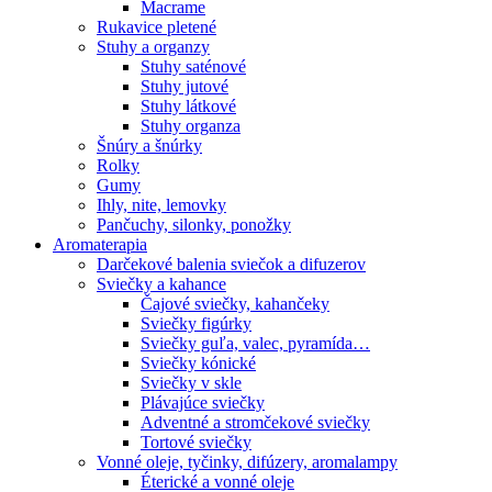
Macrame
Rukavice pletené
Stuhy a organzy
Stuhy saténové
Stuhy jutové
Stuhy látkové
Stuhy organza
Šnúry a šnúrky
Rolky
Gumy
Ihly, nite, lemovky
Pančuchy, silonky, ponožky
Aromaterapia
Darčekové balenia sviečok a difuzerov
Sviečky a kahance
Čajové sviečky, kahančeky
Sviečky figúrky
Sviečky guľa, valec, pyramída…
Sviečky kónické
Sviečky v skle
Plávajúce sviečky
Adventné a stromčekové sviečky
Tortové sviečky
Vonné oleje, tyčinky, difúzery, aromalampy
Éterické a vonné oleje