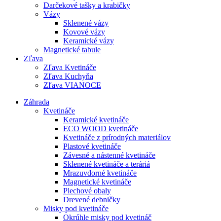
Darčekové tašky a krabičky
Vázy
Sklenené vázy
Kovové vázy
Keramické vázy
Magnetické tabule
Zľava
Zľava Kvetináče
Zľava Kuchyňa
Zľava VIANOCE
Záhrada
Kvetináče
Keramické kvetináče
ECO WOOD kvetináče
Kvetináče z prírodných materiálov
Plastové kvetináče
Závesné a nástenné kvetináče
Sklenené kvetináče a teráriá
Mrazuvdorné kvetináče
Magnetické kvetináče
Plechové obaly
Drevené debničky
Misky pod kvetináče
Okrúhle misky pod kvetináč