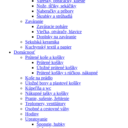
Varešky, obracačky, kliešte
Nože, tĺčiky, sekáčiky
Naberačky a príbory
Škrabky a strúhadlá
Zaváranie
Zaváracie poháre
Viečka, otvárače, hlavice
Doplnky na zaváranie
Sekulská keramika
Kuchynský textil a papier
Domácnosť
Prútené koše a košíky
Prútené košíky
Úložné prútené košíky
Prútené košíky s rúčkou, nákupné
Koše na prádlo
Úložné boxy a plastové košíky
Kúpeľňa a wc
Nákupné tašky a košíky
Pranie, sušenie, žehlenie
Teplomery, ventilátory
Osobné a cestovné váhy
Hodiny
Upratovanie
Špongie, hubky