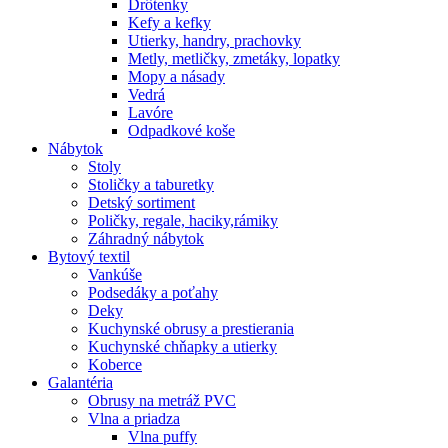
Drôtenky
Kefy a kefky
Utierky, handry, prachovky
Metly, metličky, zmetáky, lopatky
Mopy a násady
Vedrá
Lavóre
Odpadkové koše
Nábytok
Stoly
Stoličky a taburetky
Detský sortiment
Poličky, regale, haciky,rámiky
Záhradný nábytok
Bytový textil
Vankúše
Podsedáky a poťahy
Deky
Kuchynské obrusy a prestierania
Kuchynské chňapky a utierky
Koberce
Galantéria
Obrusy na metráž PVC
Vlna a priadza
Vlna puffy