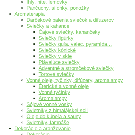
Ihly, nite, lemovky
Pančuchy, silonky, ponožky
Aromaterapia
Darčekové balenia sviečok a difuzerov
Sviečky a kahance
Čajové sviečky, kahančeky
Sviečky figúrky
Sviečky guľa, valec, pyramída…
Sviečky kónické
Sviečky v skle
Plávajúce sviečky
Adventné a stromčekové sviečky
Tortové sviečky
Vonné oleje, tyčinky, difúzery, aromalampy
Éterické a vonné oleje
Vonné tyčinky
Aromalampy
Sójové vonné vosky
Svietniky z himalájskej soli
Oleje do kúpeľa a sauny
Svietniky, lampáše
Dekorácie a aranžovanie
Dekorácie