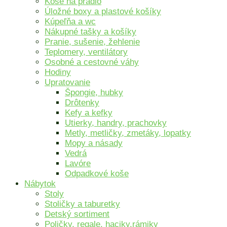
Koše na prádlo
Úložné boxy a plastové košíky
Kúpeľňa a wc
Nákupné tašky a košíky
Pranie, sušenie, žehlenie
Teplomery, ventilátory
Osobné a cestovné váhy
Hodiny
Upratovanie
Špongie, hubky
Drôtenky
Kefy a kefky
Utierky, handry, prachovky
Metly, metličky, zmetáky, lopatky
Mopy a násady
Vedrá
Lavóre
Odpadkové koše
Nábytok
Stoly
Stoličky a taburetky
Detský sortiment
Poličky, regale, haciky,rámiky