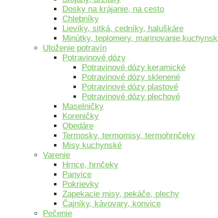
Dosky na krájanie, na cesto
Chlebníky
Lieviky, sitká, cedníky, haluškáre
Minútky, teplomery, marinovanie,kuchyns
Uloženie potravín
Potravinové dózy
Potravinové dózy keramické
Potravinové dózy sklenené
Potravinové dózy plastové
Potravinové dózy plechové
Maselničky
Koreničky
Obedáre
Termosky, termomisy, termohrnčeky
Misy kuchynské
Varenie
Hrnce, hrnčeky
Panvice
Pokrievky
Zapekacie misy, pekáče, plechy
Čajníky, kávovary, konvice
Pečenie