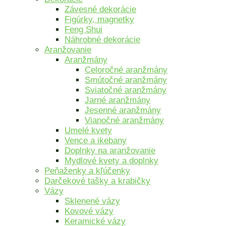
Závesné dekorácie
Figúrky, magnetky
Feng Shui
Náhrobné dekorácie
Aranžovanie
Aranžmány
Celoročné aranžmány
Smútočné aranžmány
Sviatočné aranžmány
Jarné aranžmány
Jesenné aranžmány
Vianočné aranžmány
Umelé kvety
Vence a ikebany
Doplnky na aranžovanie
Mydlové kvety a doplnky
Peňaženky a kľúčenky
Darčekové tašky a krabičky
Vázy
Sklenené vázy
Kovové vázy
Keramické vázy