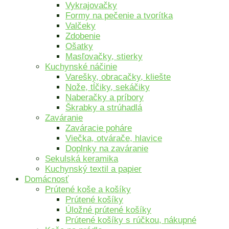
Vykrajovačky
Formy na pečenie a tvorítka
Valčeky
Zdobenie
Ošatky
Masľovačky, stierky
Kuchynské náčinie
Varešky, obracačky, kliešte
Nože, tĺčiky, sekáčiky
Naberačky a príbory
Škrabky a strúhadlá
Zaváranie
Zaváracie poháre
Viečka, otvárače, hlavice
Doplnky na zaváranie
Sekulská keramika
Kuchynský textil a papier
Domácnosť
Prútené koše a košíky
Prútené košíky
Úložné prútené košíky
Prútené košíky s rúčkou, nákupné