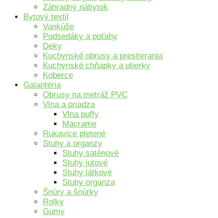
Záhradný nábytok
Bytový textil
Vankúše
Podsedáky a poťahy
Deky
Kuchynské obrusy a prestierania
Kuchynské chňapky a utierky
Koberce
Galantéria
Obrusy na metráž PVC
Vlna a priadza
Vlna puffy
Macrame
Rukavice pletené
Stuhy a organzy
Stuhy saténové
Stuhy jutové
Stuhy látkové
Stuhy organza
Šnúry a šnúrky
Rolky
Gumy