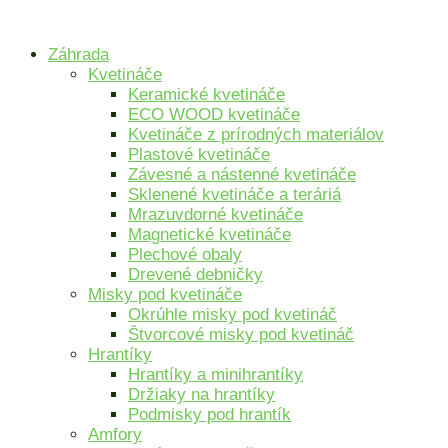
Preskočiť
na
Záhrada
obsah
Kvetináče
Keramické kvetináče
ECO WOOD kvetináče
Kvetináče z prírodných materiálov
Plastové kvetináče
Závesné a nástenné kvetináče
Sklenené kvetináče a teráriá
Mrazuvdorné kvetináče
Magnetické kvetináče
Plechové obaly
Drevené debničky
Misky pod kvetináče
Okrúhle misky pod kvetináč
Štvorcové misky pod kvetináč
Hrantíky
Hrantíky a minihrantíky
Držiaky na hrantíky
Podmisky pod hrantík
Amfory