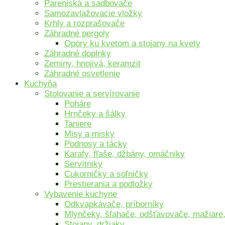
Pareniská a sadbovače
Samozavlažovacie vložky
Krhly a rozprašovače
Záhradné pergoly
Opory ku kvetom a stojany na kvety
Záhradné doplnky
Zeminy, hnojivá, keramzit
Záhradné osvetlenie
Kuchyňa
Stolovanie a servírovanie
Poháre
Hrnčeky a šálky
Taniere
Misy a misky
Podnosy a tácky
Karafy, fľaše, džbány, omáčniky
Servítniky
Cukorničky a soľničky
Prestierania a podložky
Vybavenie kuchyne
Odkvapkávače, príborníky
Mlynčeky, šľahače, odšťavovače, mažiare,
Stojany, držiaky