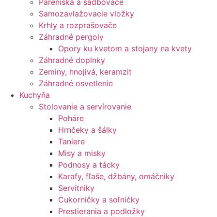
Pareniská a sadbovače
Samozavlažovacie vložky
Krhly a rozprašovače
Záhradné pergoly
Opory ku kvetom a stojany na kvety
Záhradné doplnky
Zeminy, hnojivá, keramzit
Záhradné osvetlenie
Kuchyňa
Stolovanie a servírovanie
Poháre
Hrnčeky a šálky
Taniere
Misy a misky
Podnosy a tácky
Karafy, fľaše, džbány, omáčniky
Servítniky
Cukorničky a soľničky
Prestierania a podložky