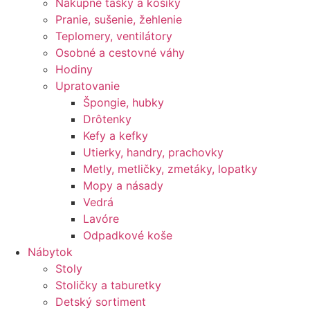
Nákupné tašky a košíky
Pranie, sušenie, žehlenie
Teplomery, ventilátory
Osobné a cestovné váhy
Hodiny
Upratovanie
Špongie, hubky
Drôtenky
Kefy a kefky
Utierky, handry, prachovky
Metly, metličky, zmetáky, lopatky
Mopy a násady
Vedrá
Lavóre
Odpadkové koše
Nábytok
Stoly
Stoličky a taburetky
Detský sortiment