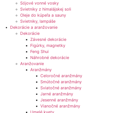
Sójové vonné vosky
Svietniky z himalájskej soli
Oleje do kúpeľa a sauny
Svietniky, lampáše
Dekorácie a aranžovanie
Dekorácie
Závesné dekorácie
Figúrky, magnetky
Feng Shui
Náhrobné dekorácie
Aranžovanie
Aranžmány
Celoročné aranžmány
Smútočné aranžmány
Sviatočné aranžmány
Jarné aranžmány
Jesenné aranžmány
Vianočné aranžmány
Umelé kvety