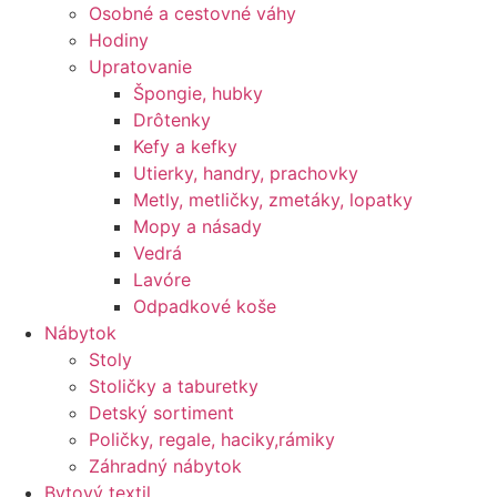
Osobné a cestovné váhy
Hodiny
Upratovanie
Špongie, hubky
Drôtenky
Kefy a kefky
Utierky, handry, prachovky
Metly, metličky, zmetáky, lopatky
Mopy a násady
Vedrá
Lavóre
Odpadkové koše
Nábytok
Stoly
Stoličky a taburetky
Detský sortiment
Poličky, regale, haciky,rámiky
Záhradný nábytok
Bytový textil