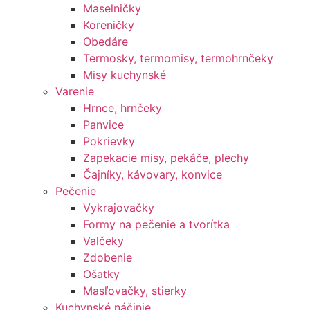
Maselničky
Koreničky
Obedáre
Termosky, termomisy, termohrnčeky
Misy kuchynské
Varenie
Hrnce, hrnčeky
Panvice
Pokrievky
Zapekacie misy, pekáče, plechy
Čajníky, kávovary, konvice
Pečenie
Vykrajovačky
Formy na pečenie a tvorítka
Valčeky
Zdobenie
Ošatky
Masľovačky, stierky
Kuchynské náčinie