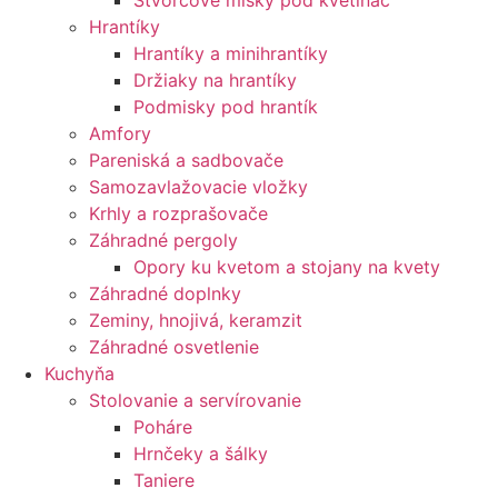
Štvorcové misky pod kvetináč
Hrantíky
Hrantíky a minihrantíky
Držiaky na hrantíky
Podmisky pod hrantík
Amfory
Pareniská a sadbovače
Samozavlažovacie vložky
Krhly a rozprašovače
Záhradné pergoly
Opory ku kvetom a stojany na kvety
Záhradné doplnky
Zeminy, hnojivá, keramzit
Záhradné osvetlenie
Kuchyňa
Stolovanie a servírovanie
Poháre
Hrnčeky a šálky
Taniere