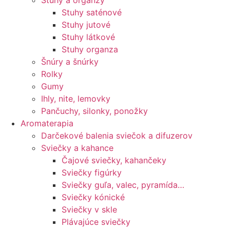
Stuhy a organzy
Stuhy saténové
Stuhy jutové
Stuhy látkové
Stuhy organza
Šnúry a šnúrky
Rolky
Gumy
Ihly, nite, lemovky
Pančuchy, silonky, ponožky
Aromaterapia
Darčekové balenia sviečok a difuzerov
Sviečky a kahance
Čajové sviečky, kahančeky
Sviečky figúrky
Sviečky guľa, valec, pyramída…
Sviečky kónické
Sviečky v skle
Plávajúce sviečky