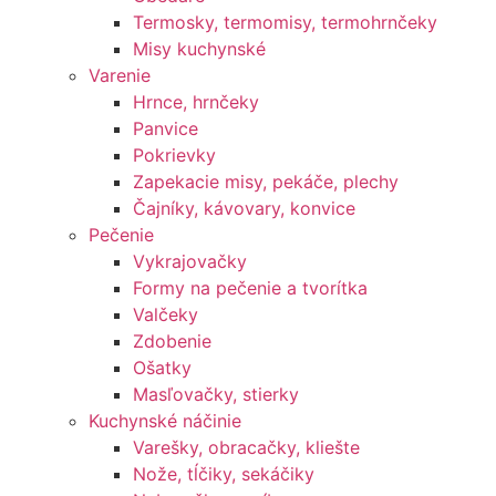
Termosky, termomisy, termohrnčeky
Misy kuchynské
Varenie
Hrnce, hrnčeky
Panvice
Pokrievky
Zapekacie misy, pekáče, plechy
Čajníky, kávovary, konvice
Pečenie
Vykrajovačky
Formy na pečenie a tvorítka
Valčeky
Zdobenie
Ošatky
Masľovačky, stierky
Kuchynské náčinie
Varešky, obracačky, kliešte
Nože, tĺčiky, sekáčiky