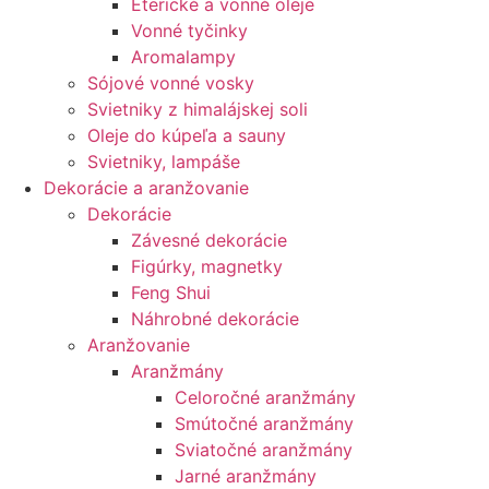
Éterické a vonné oleje
Vonné tyčinky
Aromalampy
Sójové vonné vosky
Svietniky z himalájskej soli
Oleje do kúpeľa a sauny
Svietniky, lampáše
Dekorácie a aranžovanie
Dekorácie
Závesné dekorácie
Figúrky, magnetky
Feng Shui
Náhrobné dekorácie
Aranžovanie
Aranžmány
Celoročné aranžmány
Smútočné aranžmány
Sviatočné aranžmány
Jarné aranžmány