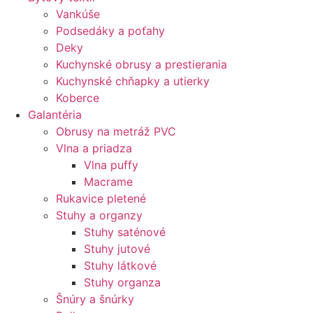
Vankúše
Podsedáky a poťahy
Deky
Kuchynské obrusy a prestierania
Kuchynské chňapky a utierky
Koberce
Galantéria
Obrusy na metráž PVC
Vlna a priadza
Vlna puffy
Macrame
Rukavice pletené
Stuhy a organzy
Stuhy saténové
Stuhy jutové
Stuhy látkové
Stuhy organza
Šnúry a šnúrky