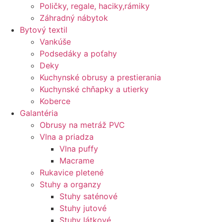
Poličky, regale, haciky,rámiky
Záhradný nábytok
Bytový textil
Vankúše
Podsedáky a poťahy
Deky
Kuchynské obrusy a prestierania
Kuchynské chňapky a utierky
Koberce
Galantéria
Obrusy na metráž PVC
Vlna a priadza
Vlna puffy
Macrame
Rukavice pletené
Stuhy a organzy
Stuhy saténové
Stuhy jutové
Stuhy látkové