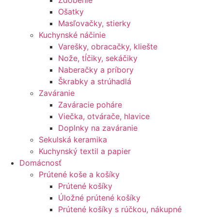
Zdobenie
Ošatky
Masľovačky, stierky
Kuchynské náčinie
Varešky, obracačky, kliešte
Nože, tĺčiky, sekáčiky
Naberačky a príbory
Škrabky a strúhadlá
Zaváranie
Zaváracie poháre
Viečka, otvárače, hlavice
Doplnky na zaváranie
Sekulská keramika
Kuchynský textil a papier
Domácnosť
Prútené koše a košíky
Prútené košíky
Úložné prútené košíky
Prútené košíky s rúčkou, nákupné