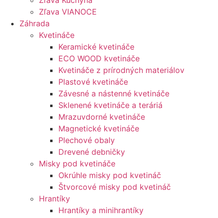
Zľava Kuchyňa
Zľava VIANOCE
Záhrada
Kvetináče
Keramické kvetináče
ECO WOOD kvetináče
Kvetináče z prírodných materiálov
Plastové kvetináče
Závesné a nástenné kvetináče
Sklenené kvetináče a teráriá
Mrazuvdorné kvetináče
Magnetické kvetináče
Plechové obaly
Drevené debničky
Misky pod kvetináče
Okrúhle misky pod kvetináč
Štvorcové misky pod kvetináč
Hrantíky
Hrantíky a minihrantíky