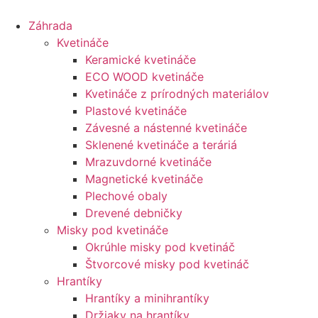
Preskočiť
na
Záhrada
obsah
Kvetináče
Keramické kvetináče
ECO WOOD kvetináče
Kvetináče z prírodných materiálov
Plastové kvetináče
Závesné a nástenné kvetináče
Sklenené kvetináče a teráriá
Mrazuvdorné kvetináče
Magnetické kvetináče
Plechové obaly
Drevené debničky
Misky pod kvetináče
Okrúhle misky pod kvetináč
Štvorcové misky pod kvetináč
Hrantíky
Hrantíky a minihrantíky
Držiaky na hrantíky