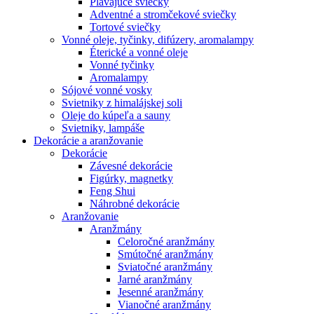
Plávajúce sviečky
Adventné a stromčekové sviečky
Tortové sviečky
Vonné oleje, tyčinky, difúzery, aromalampy
Éterické a vonné oleje
Vonné tyčinky
Aromalampy
Sójové vonné vosky
Svietniky z himalájskej soli
Oleje do kúpeľa a sauny
Svietniky, lampáše
Dekorácie a aranžovanie
Dekorácie
Závesné dekorácie
Figúrky, magnetky
Feng Shui
Náhrobné dekorácie
Aranžovanie
Aranžmány
Celoročné aranžmány
Smútočné aranžmány
Sviatočné aranžmány
Jarné aranžmány
Jesenné aranžmány
Vianočné aranžmány