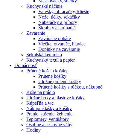
Masľovačky, stierky
Kuchynské náčinie
Varešky, obracačky, kliešte
Nože, tĺčiky, sekáčiky
Naberačky a príbory
Škrabky a strúhadlá
Zaváranie
Zaváracie poháre
Viečka, otvárače, hlavice
Doplnky na zaváranie
Sekulská keramika
Kuchynský textil a papier
Domácnosť
Prútené koše a košíky
Prútené košíky
Úložné prútené košíky
Prútené košíky s rúčkou, nákupné
Koše na prádlo
Úložné boxy a plastové košíky
Kúpeľňa a wc
Nákupné tašky a košíky
Pranie, sušenie, žehlenie
Teplomery, ventilátory
Osobné a cestovné váhy
Hodiny