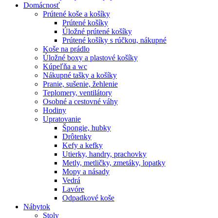
Domácnosť
Prútené koše a košíky
Prútené košíky
Úložné prútené košíky
Prútené košíky s rúčkou, nákupné
Koše na prádlo
Úložné boxy a plastové košíky
Kúpeľňa a wc
Nákupné tašky a košíky
Pranie, sušenie, žehlenie
Teplomery, ventilátory
Osobné a cestovné váhy
Hodiny
Upratovanie
Špongie, hubky
Drôtenky
Kefy a kefky
Utierky, handry, prachovky
Metly, metličky, zmetáky, lopatky
Mopy a násady
Vedrá
Lavóre
Odpadkové koše
Nábytok
Stoly