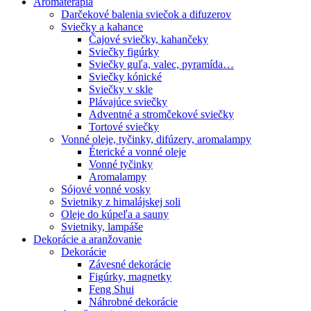
Aromaterapia
Darčekové balenia sviečok a difuzerov
Sviečky a kahance
Čajové sviečky, kahančeky
Sviečky figúrky
Sviečky guľa, valec, pyramída…
Sviečky kónické
Sviečky v skle
Plávajúce sviečky
Adventné a stromčekové sviečky
Tortové sviečky
Vonné oleje, tyčinky, difúzery, aromalampy
Éterické a vonné oleje
Vonné tyčinky
Aromalampy
Sójové vonné vosky
Svietniky z himalájskej soli
Oleje do kúpeľa a sauny
Svietniky, lampáše
Dekorácie a aranžovanie
Dekorácie
Závesné dekorácie
Figúrky, magnetky
Feng Shui
Náhrobné dekorácie