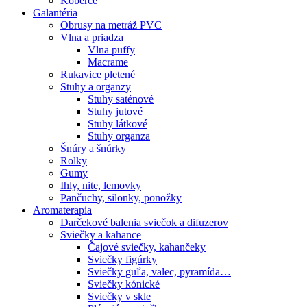
Koberce
Galantéria
Obrusy na metráž PVC
Vlna a priadza
Vlna puffy
Macrame
Rukavice pletené
Stuhy a organzy
Stuhy saténové
Stuhy jutové
Stuhy látkové
Stuhy organza
Šnúry a šnúrky
Rolky
Gumy
Ihly, nite, lemovky
Pančuchy, silonky, ponožky
Aromaterapia
Darčekové balenia sviečok a difuzerov
Sviečky a kahance
Čajové sviečky, kahančeky
Sviečky figúrky
Sviečky guľa, valec, pyramída…
Sviečky kónické
Sviečky v skle