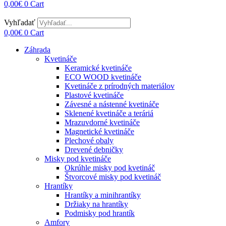
0,00
€
0
Cart
Vyhľadať
0,00
€
0
Cart
Záhrada
Kvetináče
Keramické kvetináče
ECO WOOD kvetináče
Kvetináče z prírodných materiálov
Plastové kvetináče
Závesné a nástenné kvetináče
Sklenené kvetináče a teráriá
Mrazuvdorné kvetináče
Magnetické kvetináče
Plechové obaly
Drevené debničky
Misky pod kvetináče
Okrúhle misky pod kvetináč
Štvorcové misky pod kvetináč
Hrantíky
Hrantíky a minihrantíky
Držiaky na hrantíky
Podmisky pod hrantík
Amfory