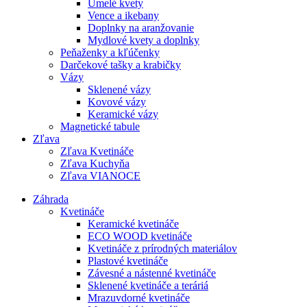
Umelé kvety
Vence a ikebany
Doplnky na aranžovanie
Mydlové kvety a doplnky
Peňaženky a kľúčenky
Darčekové tašky a krabičky
Vázy
Sklenené vázy
Kovové vázy
Keramické vázy
Magnetické tabule
Zľava
Zľava Kvetináče
Zľava Kuchyňa
Zľava VIANOCE
Záhrada
Kvetináče
Keramické kvetináče
ECO WOOD kvetináče
Kvetináče z prírodných materiálov
Plastové kvetináče
Závesné a nástenné kvetináče
Sklenené kvetináče a teráriá
Mrazuvdorné kvetináče