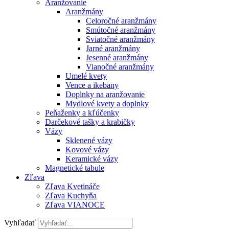
Aranžovanie
Aranžmány
Celoročné aranžmány
Smútočné aranžmány
Sviatočné aranžmány
Jarné aranžmány
Jesenné aranžmány
Vianočné aranžmány
Umelé kvety
Vence a ikebany
Doplnky na aranžovanie
Mydlové kvety a doplnky
Peňaženky a kľúčenky
Darčekové tašky a krabičky
Vázy
Sklenené vázy
Kovové vázy
Keramické vázy
Magnetické tabule
Zľava
Zľava Kvetináče
Zľava Kuchyňa
Zľava VIANOCE
Vyhľadať