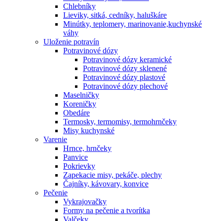
Chlebníky
Lieviky, sitká, cedníky, haluškáre
Minútky, teplomery, marinovanie,kuchynské
váhy
Uloženie potravín
Potravinové dózy
Potravinové dózy keramické
Potravinové dózy sklenené
Potravinové dózy plastové
Potravinové dózy plechové
Maselničky
Koreničky
Obedáre
Termosky, termomisy, termohrnčeky
Misy kuchynské
Varenie
Hrnce, hrnčeky
Panvice
Pokrievky
Zapekacie misy, pekáče, plechy
Čajníky, kávovary, konvice
Pečenie
Vykrajovačky
Formy na pečenie a tvorítka
Valčeky