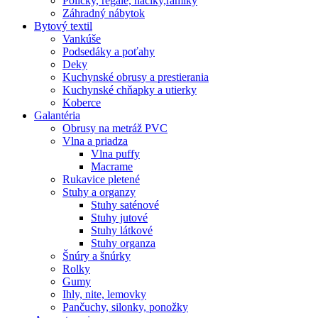
Poličky, regale, haciky,rámiky
Záhradný nábytok
Bytový textil
Vankúše
Podsedáky a poťahy
Deky
Kuchynské obrusy a prestierania
Kuchynské chňapky a utierky
Koberce
Galantéria
Obrusy na metráž PVC
Vlna a priadza
Vlna puffy
Macrame
Rukavice pletené
Stuhy a organzy
Stuhy saténové
Stuhy jutové
Stuhy látkové
Stuhy organza
Šnúry a šnúrky
Rolky
Gumy
Ihly, nite, lemovky
Pančuchy, silonky, ponožky