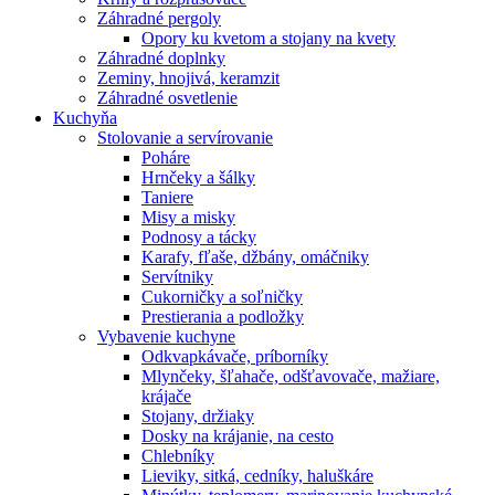
Záhradné pergoly
Opory ku kvetom a stojany na kvety
Záhradné doplnky
Zeminy, hnojivá, keramzit
Záhradné osvetlenie
Kuchyňa
Stolovanie a servírovanie
Poháre
Hrnčeky a šálky
Taniere
Misy a misky
Podnosy a tácky
Karafy, fľaše, džbány, omáčniky
Servítniky
Cukorničky a soľničky
Prestierania a podložky
Vybavenie kuchyne
Odkvapkávače, príborníky
Mlynčeky, šľahače, odšťavovače, mažiare,
krájače
Stojany, držiaky
Dosky na krájanie, na cesto
Chlebníky
Lieviky, sitká, cedníky, haluškáre