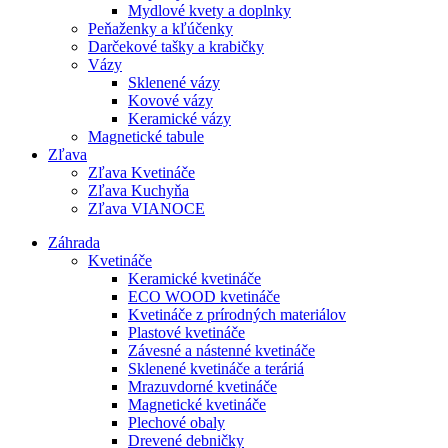
Mydlové kvety a doplnky
Peňaženky a kľúčenky
Darčekové tašky a krabičky
Vázy
Sklenené vázy
Kovové vázy
Keramické vázy
Magnetické tabule
Zľava
Zľava Kvetináče
Zľava Kuchyňa
Zľava VIANOCE
Záhrada
Kvetináče
Keramické kvetináče
ECO WOOD kvetináče
Kvetináče z prírodných materiálov
Plastové kvetináče
Závesné a nástenné kvetináče
Sklenené kvetináče a teráriá
Mrazuvdorné kvetináče
Magnetické kvetináče
Plechové obaly
Drevené debničky