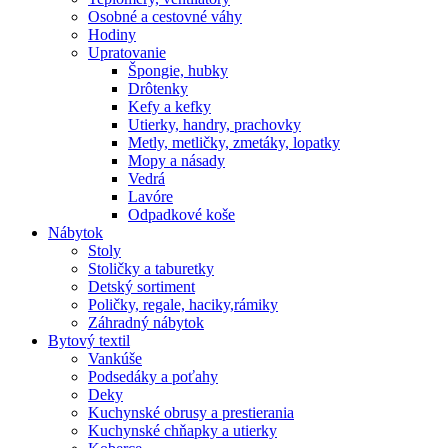
Osobné a cestovné váhy
Hodiny
Upratovanie
Špongie, hubky
Drôtenky
Kefy a kefky
Utierky, handry, prachovky
Metly, metličky, zmetáky, lopatky
Mopy a násady
Vedrá
Lavóre
Odpadkové koše
Nábytok
Stoly
Stoličky a taburetky
Detský sortiment
Poličky, regale, haciky,rámiky
Záhradný nábytok
Bytový textil
Vankúše
Podsedáky a poťahy
Deky
Kuchynské obrusy a prestierania
Kuchynské chňapky a utierky