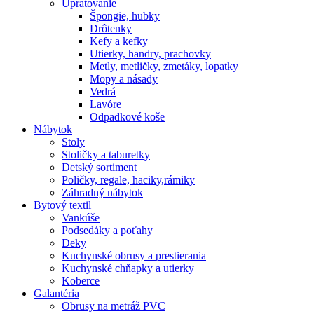
Upratovanie
Špongie, hubky
Drôtenky
Kefy a kefky
Utierky, handry, prachovky
Metly, metličky, zmetáky, lopatky
Mopy a násady
Vedrá
Lavóre
Odpadkové koše
Nábytok
Stoly
Stoličky a taburetky
Detský sortiment
Poličky, regale, haciky,rámiky
Záhradný nábytok
Bytový textil
Vankúše
Podsedáky a poťahy
Deky
Kuchynské obrusy a prestierania
Kuchynské chňapky a utierky
Koberce
Galantéria
Obrusy na metráž PVC