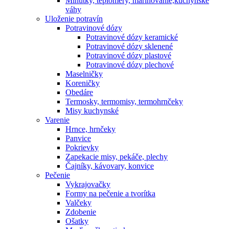
Minútky, teplomery, marinovanie,kuchynské
váhy
Uloženie potravín
Potravinové dózy
Potravinové dózy keramické
Potravinové dózy sklenené
Potravinové dózy plastové
Potravinové dózy plechové
Maselničky
Koreničky
Obedáre
Termosky, termomisy, termohrnčeky
Misy kuchynské
Varenie
Hrnce, hrnčeky
Panvice
Pokrievky
Zapekacie misy, pekáče, plechy
Čajníky, kávovary, konvice
Pečenie
Vykrajovačky
Formy na pečenie a tvorítka
Valčeky
Zdobenie
Ošatky