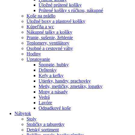
Úložné prútené košíky
Prútené košíky s rúčkou, nákupné
Koše na prádlo
Úložné boxy a plastové košíky
Kúpeľňa a wc
Nákupné tašky a košíky
Pranie, sušenie, žehlenie
Teplomery, ventilátory
Osobné a cestovné váhy
Hodiny
Upratovanie
Špongie, hubky
Drôtenky
Kefy a kefky
Utierky, handry, prachovky
Metly, metličky, zmetáky, lopatky
Mopy a násady
Vedrá
Lavóre
Odpadkové koše
Nábytok
Stoly
Stoličky a taburetky
Detský sortiment