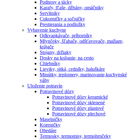
Podnosy a tácky
Karafy, fľaše, džbány, omáčniky
Servítniky
Cukorničky a soľničky
Prestierania a podložky
Vybavenie kuchyne
Odkvapkávače, príborníky
Mlynčeky, šľahače, odšťavovače, mažiare,
krájače
Stojany, držiaky
Dosky na krájanie, na cesto
Chlebníky
Lieviky, sitká, cedníky, haluškáre
Minútky, teplomery, marinovanie,kuchynské
váhy
Uloženie potravín
Potravinové dózy
Potravinové dózy keramické
Potravinové dózy sklenené
Potravinové dózy plastové
Potravinové dózy plechové
Maselničky
Koreničky
Obedáre
Termosky, termomisy, termohrnčeky