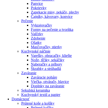
Panvice
Pokrievky
Zapekacie misy, pekáče, plechy
Čajníky, kávovary, konvice
Pečenie
Vykrajovačky
Formy na pečenie a tvorítka
Valčeky
Zdobenie
Ošatky
Masľovačky, stierky
Kuchynské náčinie
Varešky, obracačky, kliešte
Nože, tĺčiky, sekáčiky
Naberačky a príbory
Škrabky a strúhadlá
Zaváranie
Zaváracie poháre
Viečka, otvárače, hlavice
Doplnky na zaváranie
Sekulská keramika
Kuchynský textil a papier
Domácnosť
Prútené koše a košíky
Prútené košíky