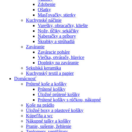
Zdobenie
Ošatky
Masľovačky, stierky
Kuchynské náčinie
Varešky, obracačky, kliešte
Nože, tĺčiky, sekáčiky
Naberačky a príbory
Škrabky a strúhadlá
Zaváranie
Zaváracie poháre
Viečka, otvárače, hlavice
Doplnky na zaváranie
Sekulská keramika
Kuchynský textil a papier
Domácnosť
Prútené koše a košíky
Prútené košíky
Úložné prútené košíky
Prútené košíky s rúčkou, nákupné
Koše na prádlo
Úložné boxy a plastové košíky
Kúpeľňa a wc
Nákupné tašky a košíky
Pranie, sušenie, žehlenie
Teplomery, ventilátory