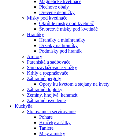
Magnetické kvetináče
Plechové obaly
Drevené debničky
Misky pod kvetináče
Okrúhle misky pod kvetináč
Štvorcové misky pod kvetináč
Hrantíky
Hrantíky a minihrantíky
Držiaky na hrantíky
Podmisky pod hrantík
Amfory
Pareniská a sadbovače
Samozavlažovacie vložky
Krhly a rozprašovače
Záhradné pergoly
Opory ku kvetom a stojany na kvety
Záhradné doplnky
Zeminy, hnojivá, keramzit
Záhradné osvetlenie
Kuchyňa
Stolovanie a servírovanie
Poháre
Hrnčeky a šálky
Taniere
Misy a misky