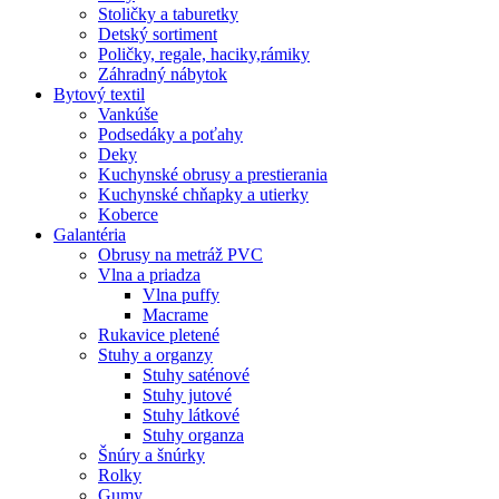
Stoličky a taburetky
Detský sortiment
Poličky, regale, haciky,rámiky
Záhradný nábytok
Bytový textil
Vankúše
Podsedáky a poťahy
Deky
Kuchynské obrusy a prestierania
Kuchynské chňapky a utierky
Koberce
Galantéria
Obrusy na metráž PVC
Vlna a priadza
Vlna puffy
Macrame
Rukavice pletené
Stuhy a organzy
Stuhy saténové
Stuhy jutové
Stuhy látkové
Stuhy organza
Šnúry a šnúrky
Rolky
Gumy