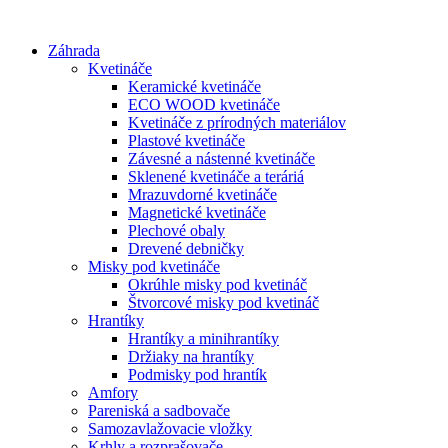
Preskočiť
na
Záhrada
obsah
Kvetináče
Keramické kvetináče
ECO WOOD kvetináče
Kvetináče z prírodných materiálov
Plastové kvetináče
Závesné a nástenné kvetináče
Sklenené kvetináče a teráriá
Mrazuvdorné kvetináče
Magnetické kvetináče
Plechové obaly
Drevené debničky
Misky pod kvetináče
Okrúhle misky pod kvetináč
Štvorcové misky pod kvetináč
Hrantíky
Hrantíky a minihrantíky
Držiaky na hrantíky
Podmisky pod hrantík
Amfory
Pareniská a sadbovače
Samozavlažovacie vložky
Krhly a rozprašovače