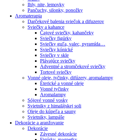
Ihly, nite, lemovky
Pančuchy, silonky, ponožky
Aromaterapia
Darčekové balenia sviečok a difuzerov
Sviečky a kahance
Čajové sviečky, kahančeky
Sviečky figúrky
Sviečky guľa, valec, pyramída…
Sviečky kónické
Sviečky v skle
Plávajúce sviečky
Adventné a stromčekové sviečky
Tortové sviečky
Vonné oleje, tyčinky, difúzery, aromalampy
Éterické a vonné oleje
Vonné tyčinky
Aromalampy
Sójové vonné vosky
Svietniky z himalájskej soli
Oleje do kúpeľa a sauny
Svietniky, lampáše
Dekorácie a aranžovanie
Dekorácie
Závesné dekorácie
Figúrky, magnetky