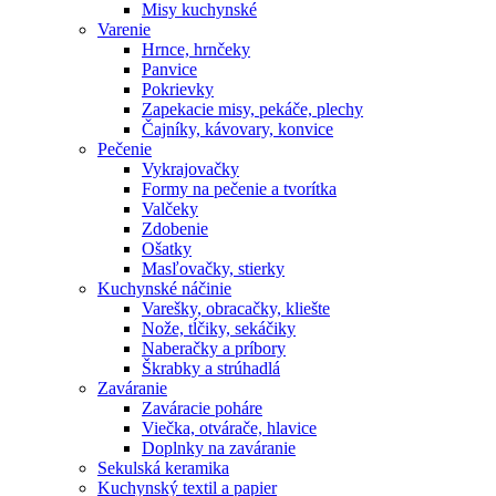
Misy kuchynské
Varenie
Hrnce, hrnčeky
Panvice
Pokrievky
Zapekacie misy, pekáče, plechy
Čajníky, kávovary, konvice
Pečenie
Vykrajovačky
Formy na pečenie a tvorítka
Valčeky
Zdobenie
Ošatky
Masľovačky, stierky
Kuchynské náčinie
Varešky, obracačky, kliešte
Nože, tĺčiky, sekáčiky
Naberačky a príbory
Škrabky a strúhadlá
Zaváranie
Zaváracie poháre
Viečka, otvárače, hlavice
Doplnky na zaváranie
Sekulská keramika
Kuchynský textil a papier