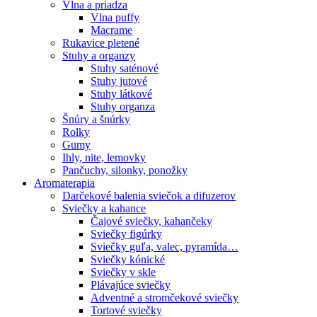
Vlna a priadza
Vlna puffy
Macrame
Rukavice pletené
Stuhy a organzy
Stuhy saténové
Stuhy jutové
Stuhy látkové
Stuhy organza
Šnúry a šnúrky
Rolky
Gumy
Ihly, nite, lemovky
Pančuchy, silonky, ponožky
Aromaterapia
Darčekové balenia sviečok a difuzerov
Sviečky a kahance
Čajové sviečky, kahančeky
Sviečky figúrky
Sviečky guľa, valec, pyramída…
Sviečky kónické
Sviečky v skle
Plávajúce sviečky
Adventné a stromčekové sviečky
Tortové sviečky