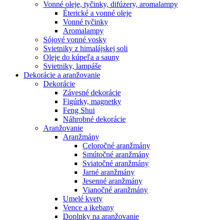
Vonné oleje, tyčinky, difúzery, aromalampy
Éterické a vonné oleje
Vonné tyčinky
Aromalampy
Sójové vonné vosky
Svietniky z himalájskej soli
Oleje do kúpeľa a sauny
Svietniky, lampáše
Dekorácie a aranžovanie
Dekorácie
Závesné dekorácie
Figúrky, magnetky
Feng Shui
Náhrobné dekorácie
Aranžovanie
Aranžmány
Celoročné aranžmány
Smútočné aranžmány
Sviatočné aranžmány
Jarné aranžmány
Jesenné aranžmány
Vianočné aranžmány
Umelé kvety
Vence a ikebany
Doplnky na aranžovanie