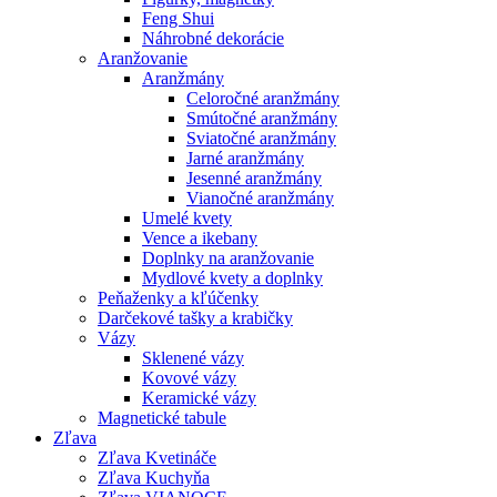
Feng Shui
Náhrobné dekorácie
Aranžovanie
Aranžmány
Celoročné aranžmány
Smútočné aranžmány
Sviatočné aranžmány
Jarné aranžmány
Jesenné aranžmány
Vianočné aranžmány
Umelé kvety
Vence a ikebany
Doplnky na aranžovanie
Mydlové kvety a doplnky
Peňaženky a kľúčenky
Darčekové tašky a krabičky
Vázy
Sklenené vázy
Kovové vázy
Keramické vázy
Magnetické tabule
Zľava
Zľava Kvetináče
Zľava Kuchyňa