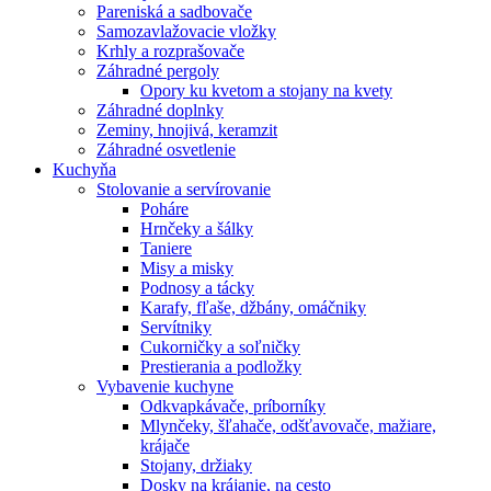
Pareniská a sadbovače
Samozavlažovacie vložky
Krhly a rozprašovače
Záhradné pergoly
Opory ku kvetom a stojany na kvety
Záhradné doplnky
Zeminy, hnojivá, keramzit
Záhradné osvetlenie
Kuchyňa
Stolovanie a servírovanie
Poháre
Hrnčeky a šálky
Taniere
Misy a misky
Podnosy a tácky
Karafy, fľaše, džbány, omáčniky
Servítniky
Cukorničky a soľničky
Prestierania a podložky
Vybavenie kuchyne
Odkvapkávače, príborníky
Mlynčeky, šľahače, odšťavovače, mažiare,
krájače
Stojany, držiaky
Dosky na krájanie, na cesto