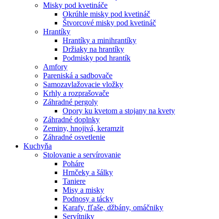
Misky pod kvetináče
Okrúhle misky pod kvetináč
Štvorcové misky pod kvetináč
Hrantíky
Hrantíky a minihrantíky
Držiaky na hrantíky
Podmisky pod hrantík
Amfory
Pareniská a sadbovače
Samozavlažovacie vložky
Krhly a rozprašovače
Záhradné pergoly
Opory ku kvetom a stojany na kvety
Záhradné doplnky
Zeminy, hnojivá, keramzit
Záhradné osvetlenie
Kuchyňa
Stolovanie a servírovanie
Poháre
Hrnčeky a šálky
Taniere
Misy a misky
Podnosy a tácky
Karafy, fľaše, džbány, omáčniky
Servítniky