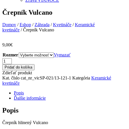
Zľava VIANOCE
Črepník Vulcano
Domov
/
Eshop
/
Záhrada
/
Kvetináče
/
Keramické
kvetináče
/ Črepník Vulcano
9,00
€
Rozmer
Vymazať
množstvo
Črepník
Pridať do košíka
Vulcano
Zdieľať produkt
Kat. číslo
cat_nr_vicSP-021/13-121-1
Kategória
Keramické
kvetináče
Popis
Ďalšie informácie
Popis
Črepník hlinený Vulcano