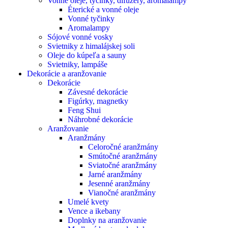
Vonné oleje, tyčinky, difúzery, aromalampy
Éterické a vonné oleje
Vonné tyčinky
Aromalampy
Sójové vonné vosky
Svietniky z himalájskej soli
Oleje do kúpeľa a sauny
Svietniky, lampáše
Dekorácie a aranžovanie
Dekorácie
Závesné dekorácie
Figúrky, magnetky
Feng Shui
Náhrobné dekorácie
Aranžovanie
Aranžmány
Celoročné aranžmány
Smútočné aranžmány
Sviatočné aranžmány
Jarné aranžmány
Jesenné aranžmány
Vianočné aranžmány
Umelé kvety
Vence a ikebany
Doplnky na aranžovanie