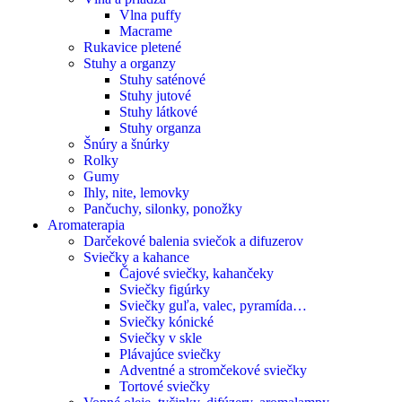
Vlna puffy
Macrame
Rukavice pletené
Stuhy a organzy
Stuhy saténové
Stuhy jutové
Stuhy látkové
Stuhy organza
Šnúry a šnúrky
Rolky
Gumy
Ihly, nite, lemovky
Pančuchy, silonky, ponožky
Aromaterapia
Darčekové balenia sviečok a difuzerov
Sviečky a kahance
Čajové sviečky, kahančeky
Sviečky figúrky
Sviečky guľa, valec, pyramída…
Sviečky kónické
Sviečky v skle
Plávajúce sviečky
Adventné a stromčekové sviečky
Tortové sviečky