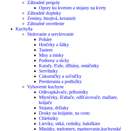
Záhradné pergoly
Opory ku kvetom a stojany na kvety
Záhradné doplnky
Zeminy, hnojivá, keramzit
Záhradné osvetlenie
Kuchyňa
Stolovanie a servírovanie
Poháre
Hrnčeky a šálky
Taniere
Misy a misky
Podnosy a tácky
Karafy, fľaše, džbány, omáčniky
Servítniky
Cukorničky a soľničky
Prestierania a podložky
Vybavenie kuchyne
Odkvapkávače, príborníky
Mlynčeky, šľahače, odšťavovače, mažiare,
krájače
Stojany, držiaky
Dosky na krájanie, na cesto
Chlebníky
Lieviky, sitká, cedníky, haluškáre
Minútky, teplomery, marinovanie,kuchynské