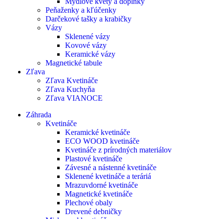
Mydlové kvety a doplnky
Peňaženky a kľúčenky
Darčekové tašky a krabičky
Vázy
Sklenené vázy
Kovové vázy
Keramické vázy
Magnetické tabule
Zľava
Zľava Kvetináče
Zľava Kuchyňa
Zľava VIANOCE
Záhrada
Kvetináče
Keramické kvetináče
ECO WOOD kvetináče
Kvetináče z prírodných materiálov
Plastové kvetináče
Závesné a nástenné kvetináče
Sklenené kvetináče a teráriá
Mrazuvdorné kvetináče
Magnetické kvetináče
Plechové obaly
Drevené debničky