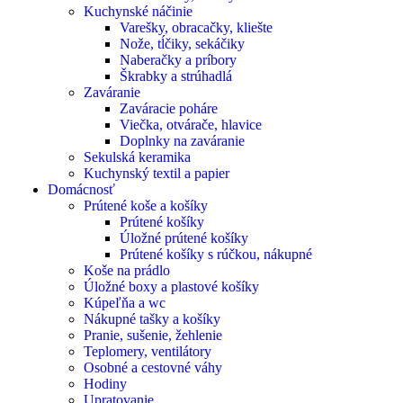
Kuchynské náčinie
Varešky, obracačky, kliešte
Nože, tĺčiky, sekáčiky
Naberačky a príbory
Škrabky a strúhadlá
Zaváranie
Zaváracie poháre
Viečka, otvárače, hlavice
Doplnky na zaváranie
Sekulská keramika
Kuchynský textil a papier
Domácnosť
Prútené koše a košíky
Prútené košíky
Úložné prútené košíky
Prútené košíky s rúčkou, nákupné
Koše na prádlo
Úložné boxy a plastové košíky
Kúpeľňa a wc
Nákupné tašky a košíky
Pranie, sušenie, žehlenie
Teplomery, ventilátory
Osobné a cestovné váhy
Hodiny
Upratovanie