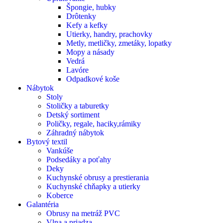
Špongie, hubky
Drôtenky
Kefy a kefky
Utierky, handry, prachovky
Metly, metličky, zmetáky, lopatky
Mopy a násady
Vedrá
Lavóre
Odpadkové koše
Nábytok
Stoly
Stoličky a taburetky
Detský sortiment
Poličky, regale, haciky,rámiky
Záhradný nábytok
Bytový textil
Vankúše
Podsedáky a poťahy
Deky
Kuchynské obrusy a prestierania
Kuchynské chňapky a utierky
Koberce
Galantéria
Obrusy na metráž PVC
Vlna a priadza