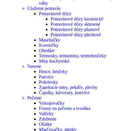
váhy
Uloženie potravín
Potravinové dózy
Potravinové dózy keramické
Potravinové dózy sklenené
Potravinové dózy plastové
Potravinové dózy plechové
Maselničky
Koreničky
Obedáre
Termosky, termomisy, termohrnčeky
Misy kuchynské
Varenie
Hrnce, hrnčeky
Panvice
Pokrievky
Zapekacie misy, pekáče, plechy
Čajníky, kávovary, konvice
Pečenie
Vykrajovačky
Formy na pečenie a tvorítka
Valčeky
Zdobenie
Ošatky
Masľovačky, stierky