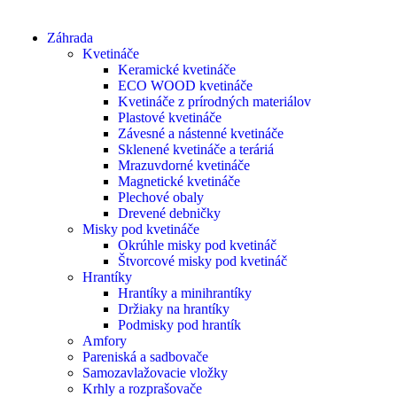
Záhrada
Kvetináče
Keramické kvetináče
ECO WOOD kvetináče
Kvetináče z prírodných materiálov
Plastové kvetináče
Závesné a nástenné kvetináče
Sklenené kvetináče a teráriá
Mrazuvdorné kvetináče
Magnetické kvetináče
Plechové obaly
Drevené debničky
Misky pod kvetináče
Okrúhle misky pod kvetináč
Štvorcové misky pod kvetináč
Hrantíky
Hrantíky a minihrantíky
Držiaky na hrantíky
Podmisky pod hrantík
Amfory
Pareniská a sadbovače
Samozavlažovacie vložky
Krhly a rozprašovače