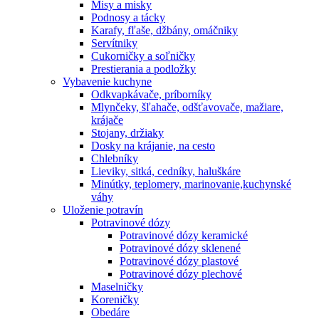
Misy a misky
Podnosy a tácky
Karafy, fľaše, džbány, omáčniky
Servítniky
Cukorničky a soľničky
Prestierania a podložky
Vybavenie kuchyne
Odkvapkávače, príborníky
Mlynčeky, šľahače, odšťavovače, mažiare,
krájače
Stojany, držiaky
Dosky na krájanie, na cesto
Chlebníky
Lieviky, sitká, cedníky, haluškáre
Minútky, teplomery, marinovanie,kuchynské
váhy
Uloženie potravín
Potravinové dózy
Potravinové dózy keramické
Potravinové dózy sklenené
Potravinové dózy plastové
Potravinové dózy plechové
Maselničky
Koreničky
Obedáre