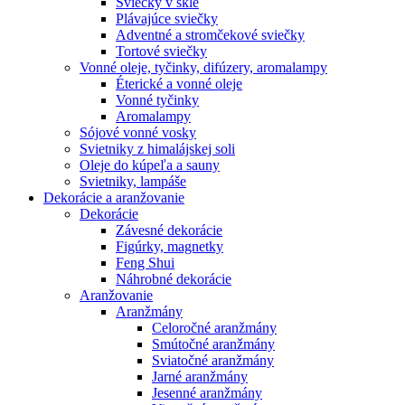
Sviečky v skle
Plávajúce sviečky
Adventné a stromčekové sviečky
Tortové sviečky
Vonné oleje, tyčinky, difúzery, aromalampy
Éterické a vonné oleje
Vonné tyčinky
Aromalampy
Sójové vonné vosky
Svietniky z himalájskej soli
Oleje do kúpeľa a sauny
Svietniky, lampáše
Dekorácie a aranžovanie
Dekorácie
Závesné dekorácie
Figúrky, magnetky
Feng Shui
Náhrobné dekorácie
Aranžovanie
Aranžmány
Celoročné aranžmány
Smútočné aranžmány
Sviatočné aranžmány
Jarné aranžmány
Jesenné aranžmány