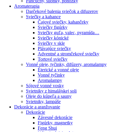
Pančuchy, silonky, ponožky
Aromaterapia
Darčekové balenia sviečok a difuzerov
Sviečky a kahance
Čajové sviečky, kahančeky
Sviečky figúrky
Sviečky guľa, valec, pyramída…
Sviečky kónické
Sviečky v skle
Plávajúce sviečky
Adventné a stromčekové sviečky
Tortové sviečky
Vonné oleje, tyčinky, difúzery, aromalampy
Éterické a vonné oleje
Vonné tyčinky
Aromalampy
Sójové vonné vosky
Svietniky z himalájskej soli
Oleje do kúpeľa a sauny
Svietniky, lampáše
Dekorácie a aranžovanie
Dekorácie
Závesné dekorácie
Figúrky, magnetky
Feng Shui