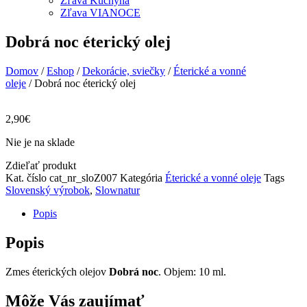
Zľava Kuchyňa
Zľava VIANOCE
Dobrá noc éterický olej
Domov
/
Eshop
/
Dekorácie, sviečky
/
Éterické a vonné
oleje
/ Dobrá noc éterický olej
2,90
€
Nie je na sklade
Zdieľať produkt
Kat. číslo
cat_nr_sloZ007
Kategória
Éterické a vonné oleje
Tags
Slovenský výrobok
,
Slownatur
Popis
Popis
Zmes éterických olejov
Dobrá noc
. Objem: 10 ml.
Môže Vás zaujímať