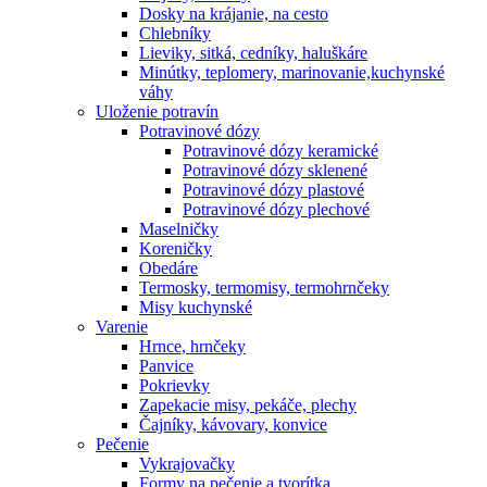
Dosky na krájanie, na cesto
Chlebníky
Lieviky, sitká, cedníky, haluškáre
Minútky, teplomery, marinovanie,kuchynské
váhy
Uloženie potravín
Potravinové dózy
Potravinové dózy keramické
Potravinové dózy sklenené
Potravinové dózy plastové
Potravinové dózy plechové
Maselničky
Koreničky
Obedáre
Termosky, termomisy, termohrnčeky
Misy kuchynské
Varenie
Hrnce, hrnčeky
Panvice
Pokrievky
Zapekacie misy, pekáče, plechy
Čajníky, kávovary, konvice
Pečenie
Vykrajovačky
Formy na pečenie a tvorítka