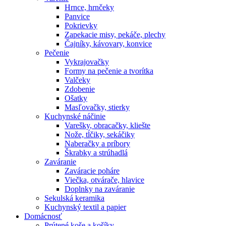
Hrnce, hrnčeky
Panvice
Pokrievky
Zapekacie misy, pekáče, plechy
Čajníky, kávovary, konvice
Pečenie
Vykrajovačky
Formy na pečenie a tvorítka
Valčeky
Zdobenie
Ošatky
Masľovačky, stierky
Kuchynské náčinie
Varešky, obracačky, kliešte
Nože, tĺčiky, sekáčiky
Naberačky a príbory
Škrabky a strúhadlá
Zaváranie
Zaváracie poháre
Viečka, otvárače, hlavice
Doplnky na zaváranie
Sekulská keramika
Kuchynský textil a papier
Domácnosť
Prútené koše a košíky