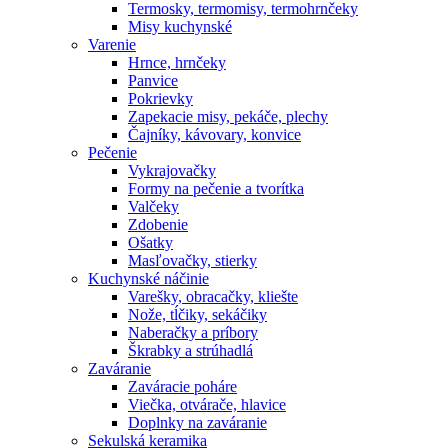
Termosky, termomisy, termohrnčeky
Misy kuchynské
Varenie
Hrnce, hrnčeky
Panvice
Pokrievky
Zapekacie misy, pekáče, plechy
Čajníky, kávovary, konvice
Pečenie
Vykrajovačky
Formy na pečenie a tvorítka
Valčeky
Zdobenie
Ošatky
Masľovačky, stierky
Kuchynské náčinie
Varešky, obracačky, kliešte
Nože, tĺčiky, sekáčiky
Naberačky a príbory
Škrabky a strúhadlá
Zaváranie
Zaváracie poháre
Viečka, otvárače, hlavice
Doplnky na zaváranie
Sekulská keramika