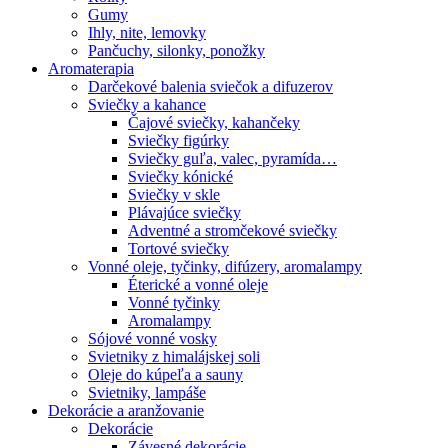
Gumy
Ihly, nite, lemovky
Pančuchy, silonky, ponožky
Aromaterapia
Darčekové balenia sviečok a difuzerov
Sviečky a kahance
Čajové sviečky, kahančeky
Sviečky figúrky
Sviečky guľa, valec, pyramída…
Sviečky kónické
Sviečky v skle
Plávajúce sviečky
Adventné a stromčekové sviečky
Tortové sviečky
Vonné oleje, tyčinky, difúzery, aromalampy
Éterické a vonné oleje
Vonné tyčinky
Aromalampy
Sójové vonné vosky
Svietniky z himalájskej soli
Oleje do kúpeľa a sauny
Svietniky, lampáše
Dekorácie a aranžovanie
Dekorácie
Závesné dekorácie