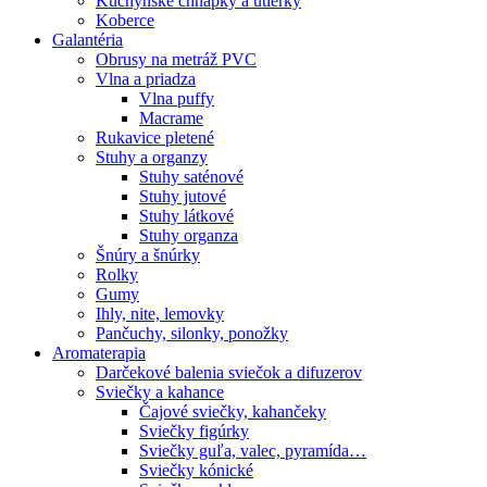
Kuchynské chňapky a utierky
Koberce
Galantéria
Obrusy na metráž PVC
Vlna a priadza
Vlna puffy
Macrame
Rukavice pletené
Stuhy a organzy
Stuhy saténové
Stuhy jutové
Stuhy látkové
Stuhy organza
Šnúry a šnúrky
Rolky
Gumy
Ihly, nite, lemovky
Pančuchy, silonky, ponožky
Aromaterapia
Darčekové balenia sviečok a difuzerov
Sviečky a kahance
Čajové sviečky, kahančeky
Sviečky figúrky
Sviečky guľa, valec, pyramída…
Sviečky kónické