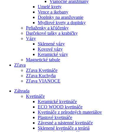
Vianočné aranžmány
Umelé kvety
Vence a ikebany
Doplnky na aranžovanie
Mydlové kvety a doplnky
Peňaženky a kľúčenky
Darčekové tašky a krabičky
Vázy
Sklenené vázy
Kovové vázy
Keramické vázy
Magnetické tabule
Zľava
Zľava Kvetináče
Zľava Kuchyňa
Zľava VIANOCE
Záhrada
Kvetináče
Keramické kvetináče
ECO WOOD kvetináče
Kvetináče z prírodných materiálov
Plastové kvetináče
Závesné a nástenné kvetináče
Sklenené kvetináče a teráriá