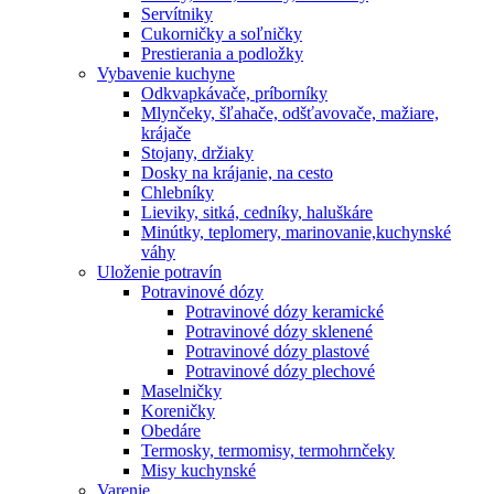
Servítniky
Cukorničky a soľničky
Prestierania a podložky
Vybavenie kuchyne
Odkvapkávače, príborníky
Mlynčeky, šľahače, odšťavovače, mažiare,
krájače
Stojany, držiaky
Dosky na krájanie, na cesto
Chlebníky
Lieviky, sitká, cedníky, haluškáre
Minútky, teplomery, marinovanie,kuchynské
váhy
Uloženie potravín
Potravinové dózy
Potravinové dózy keramické
Potravinové dózy sklenené
Potravinové dózy plastové
Potravinové dózy plechové
Maselničky
Koreničky
Obedáre
Termosky, termomisy, termohrnčeky
Misy kuchynské
Varenie