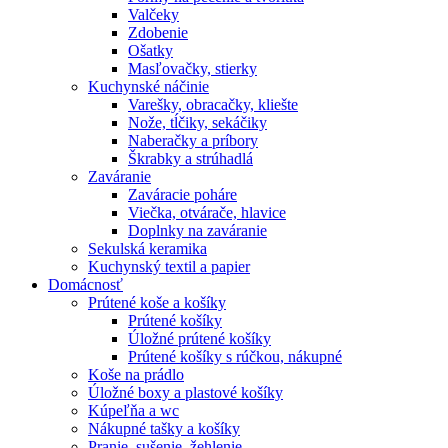
Valčeky
Zdobenie
Ošatky
Masľovačky, stierky
Kuchynské náčinie
Varešky, obracačky, kliešte
Nože, tĺčiky, sekáčiky
Naberačky a príbory
Škrabky a strúhadlá
Zaváranie
Zaváracie poháre
Viečka, otvárače, hlavice
Doplnky na zaváranie
Sekulská keramika
Kuchynský textil a papier
Domácnosť
Prútené koše a košíky
Prútené košíky
Úložné prútené košíky
Prútené košíky s rúčkou, nákupné
Koše na prádlo
Úložné boxy a plastové košíky
Kúpeľňa a wc
Nákupné tašky a košíky
Pranie, sušenie, žehlenie