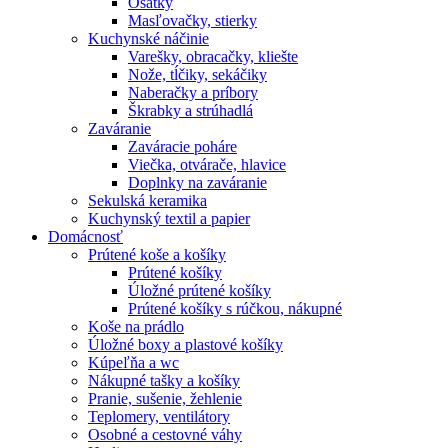
Ošatky
Masľovačky, stierky
Kuchynské náčinie
Varešky, obracačky, kliešte
Nože, tĺčiky, sekáčiky
Naberačky a príbory
Škrabky a strúhadlá
Zaváranie
Zaváracie poháre
Viečka, otvárače, hlavice
Doplnky na zaváranie
Sekulská keramika
Kuchynský textil a papier
Domácnosť
Prútené koše a košíky
Prútené košíky
Úložné prútené košíky
Prútené košíky s rúčkou, nákupné
Koše na prádlo
Úložné boxy a plastové košíky
Kúpeľňa a wc
Nákupné tašky a košíky
Pranie, sušenie, žehlenie
Teplomery, ventilátory
Osobné a cestovné váhy