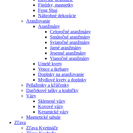
Figúrky, magnetky
Feng Shui
Náhrobné dekorácie
Aranžovanie
Aranžmány
Celoročné aranžmány
Smútočné aranžmány
Sviatočné aranžmány
Jarné aranžmány
Jesenné aranžmány
Vianočné aranžmány
Umelé kvety
Vence a ikebany
Doplnky na aranžovanie
Mydlové kvety a doplnky
Peňaženky a kľúčenky
Darčekové tašky a krabičky
Vázy
Sklenené vázy
Kovové vázy
Keramické vázy
Magnetické tabule
Zľava
Zľava Kvetináče