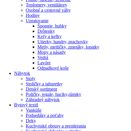
Teplomery, ventilátory
Osobné a cestovné váhy
Hodiny
Upratovanie
Špongie, hubky
Drôtenky
Kefy a kefky
Utierky, handry, prachovky
Metly, metličky, zmetáky, lopatky
Mopy a násady
Vedrá
Lavóre
Odpadkové koše
Nábytok
Stoly
Stoličky a taburetky
Detský sortiment
Poličky, regale, haciky,rámiky
Záhradný nábytok
Bytový textil
Vankúše
Podsedáky a poťahy
Deky
Kuchynské obrusy a prestierania