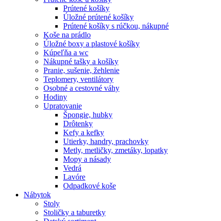
Prútené košíky
Úložné prútené košíky
Prútené košíky s rúčkou, nákupné
Koše na prádlo
Úložné boxy a plastové košíky
Kúpeľňa a wc
Nákupné tašky a košíky
Pranie, sušenie, žehlenie
Teplomery, ventilátory
Osobné a cestovné váhy
Hodiny
Upratovanie
Špongie, hubky
Drôtenky
Kefy a kefky
Utierky, handry, prachovky
Metly, metličky, zmetáky, lopatky
Mopy a násady
Vedrá
Lavóre
Odpadkové koše
Nábytok
Stoly
Stoličky a taburetky