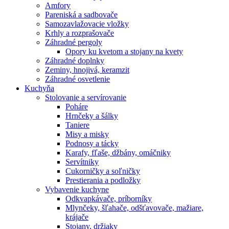
Amfory
Pareniská a sadbovače
Samozavlažovacie vložky
Krhly a rozprašovače
Záhradné pergoly
Opory ku kvetom a stojany na kvety
Záhradné doplnky
Zeminy, hnojivá, keramzit
Záhradné osvetlenie
Kuchyňa
Stolovanie a servírovanie
Poháre
Hrnčeky a šálky
Taniere
Misy a misky
Podnosy a tácky
Karafy, fľaše, džbány, omáčniky
Servítniky
Cukorničky a soľničky
Prestierania a podložky
Vybavenie kuchyne
Odkvapkávače, príborníky
Mlynčeky, šľahače, odšťavovače, mažiare,
krájače
Stojany, držiaky