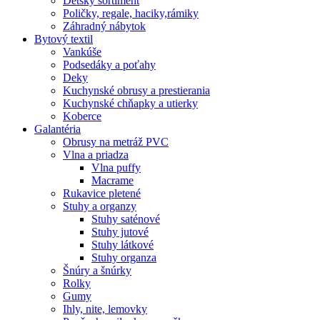
Detský sortiment
Poličky, regale, haciky,rámiky
Záhradný nábytok
Bytový textil
Vankúše
Podsedáky a poťahy
Deky
Kuchynské obrusy a prestierania
Kuchynské chňapky a utierky
Koberce
Galantéria
Obrusy na metráž PVC
Vlna a priadza
Vlna puffy
Macrame
Rukavice pletené
Stuhy a organzy
Stuhy saténové
Stuhy jutové
Stuhy látkové
Stuhy organza
Šnúry a šnúrky
Rolky
Gumy
Ihly, nite, lemovky