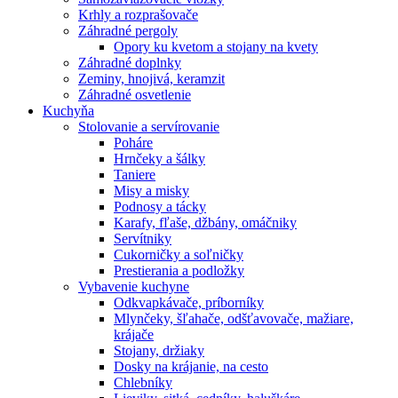
Krhly a rozprašovače
Záhradné pergoly
Opory ku kvetom a stojany na kvety
Záhradné doplnky
Zeminy, hnojivá, keramzit
Záhradné osvetlenie
Kuchyňa
Stolovanie a servírovanie
Poháre
Hrnčeky a šálky
Taniere
Misy a misky
Podnosy a tácky
Karafy, fľaše, džbány, omáčniky
Servítniky
Cukorničky a soľničky
Prestierania a podložky
Vybavenie kuchyne
Odkvapkávače, príborníky
Mlynčeky, šľahače, odšťavovače, mažiare,
krájače
Stojany, držiaky
Dosky na krájanie, na cesto
Chlebníky