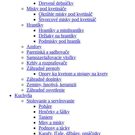
Drevené debničky
Misky pod kvetináče
Okrúhle misky pod kvetináč
Štvorcové misky pod kvetináč
Hrantíky
Hrantíky a minihrantíky
Držiaky na hrantíky
Podmisky pod hrantík
Amfory
Pareniská a sadbovače
Samozavlažovacie vložky
Krhly a rozprašovače
Záhradné pergoly
Opory ku kvetom a stojany na kvety
Záhradné doplnky
Zeminy, hnojivá, keramzit
Záhradné osvetlenie
Kuchyňa
Stolovanie a servírovanie
Poháre
Hrnčeky a šálky
Taniere
Misy a misky
Podnosy a tácky
Karafy, fľaše, džbány, omáčniky