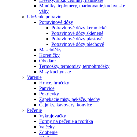
Lieviky, sitká, cedníky, haluškáre
Minútky, teplomery, marinovanie,kuchynské
váhy
Uloženie potravín
Potravinové dózy
Potravinové dózy keramické
Potravinové dózy sklenené
Potravinové dózy plastové
Potravinové dózy plechové
Maselničky
Koreničky
Obedáre
Termosky, termomisy, termohrnčeky
Misy kuchynské
Varenie
Hrnce, hrnčeky
Panvice
Pokrievky
Zapekacie misy, pekáče, plechy
Čajníky, kávovary, konvice
Pečenie
Vykrajovačky
Formy na pečenie a tvorítka
Valčeky
Zdobenie