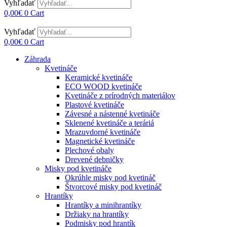
Vyhľadať
0,00
€
0
Cart
Vyhľadať
0,00
€
0
Cart
Záhrada
Kvetináče
Keramické kvetináče
ECO WOOD kvetináče
Kvetináče z prírodných materiálov
Plastové kvetináče
Závesné a nástenné kvetináče
Sklenené kvetináče a teráriá
Mrazuvdorné kvetináče
Magnetické kvetináče
Plechové obaly
Drevené debničky
Misky pod kvetináče
Okrúhle misky pod kvetináč
Štvorcové misky pod kvetináč
Hrantíky
Hrantíky a minihrantíky
Držiaky na hrantíky
Podmisky pod hrantík