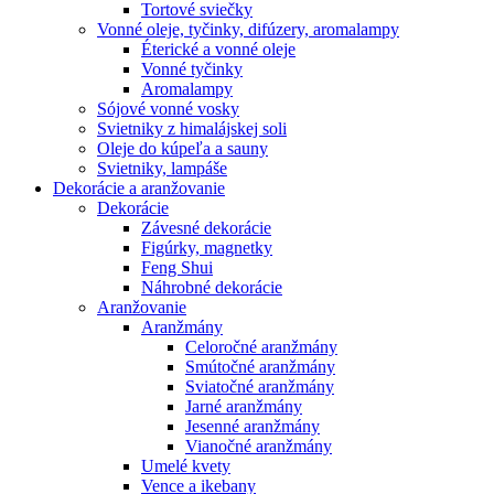
Tortové sviečky
Vonné oleje, tyčinky, difúzery, aromalampy
Éterické a vonné oleje
Vonné tyčinky
Aromalampy
Sójové vonné vosky
Svietniky z himalájskej soli
Oleje do kúpeľa a sauny
Svietniky, lampáše
Dekorácie a aranžovanie
Dekorácie
Závesné dekorácie
Figúrky, magnetky
Feng Shui
Náhrobné dekorácie
Aranžovanie
Aranžmány
Celoročné aranžmány
Smútočné aranžmány
Sviatočné aranžmány
Jarné aranžmány
Jesenné aranžmány
Vianočné aranžmány
Umelé kvety
Vence a ikebany