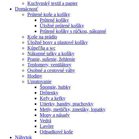
Kuchynský textil a papier
Domácnosť
Prútené koše a košíky
Prútené košíky
Úložné prútené košíky
Prútené košíky s rúčkou, nákupné
Koše na prádlo
Úložné boxy a plastové košíky
Kúpeľňa a wc
Nákupné tašky a košíky
Pranie, sušenie, žehlenie
Teplomery, ventilátory
Osobné a cestovné váhy
Hodiny
Upratovanie
Špongie, hubky
Drôtenky
Kefy a kefky
Utierky, handry, prachovky
Metly, metličky, zmetáky, lopatky
Mopy a násady
Vedrá
Lavóre
Odpadkové koše
Nábytok