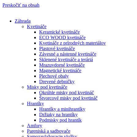
Preskočiť na obsah
Záhrada
Kvetináče
Keramické kvetináče
ECO WOOD kvetináče
Kvetináče z prírodných materiálov
Plastové kvetináče
Závesné a nástenné kvetináče
Sklenené kvetináče a teráriá
Mrazuvdorné kvetináče
Magnetické kvetináče
Plechové obaly
Drevené debničky
Misky pod kvetináče
Okrúhle misky pod kvetináč
Štvorcové misky pod kvetináč
Hrantíky
Hrantíky a minihrantíky
Držiaky na hrantíky
Podmisky pod hrantík
Amfory
Pareniská a sadbovače
Samozavlažovacie vložky