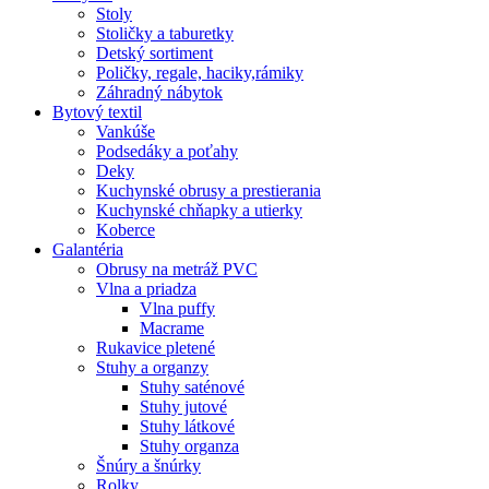
Stoly
Stoličky a taburetky
Detský sortiment
Poličky, regale, haciky,rámiky
Záhradný nábytok
Bytový textil
Vankúše
Podsedáky a poťahy
Deky
Kuchynské obrusy a prestierania
Kuchynské chňapky a utierky
Koberce
Galantéria
Obrusy na metráž PVC
Vlna a priadza
Vlna puffy
Macrame
Rukavice pletené
Stuhy a organzy
Stuhy saténové
Stuhy jutové
Stuhy látkové
Stuhy organza
Šnúry a šnúrky
Rolky