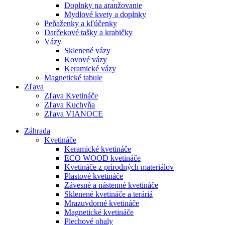
Doplnky na aranžovanie
Mydlové kvety a doplnky
Peňaženky a kľúčenky
Darčekové tašky a krabičky
Vázy
Sklenené vázy
Kovové vázy
Keramické vázy
Magnetické tabule
Zľava
Zľava Kvetináče
Zľava Kuchyňa
Zľava VIANOCE
Záhrada
Kvetináče
Keramické kvetináče
ECO WOOD kvetináče
Kvetináče z prírodných materiálov
Plastové kvetináče
Závesné a nástenné kvetináče
Sklenené kvetináče a teráriá
Mrazuvdorné kvetináče
Magnetické kvetináče
Plechové obaly