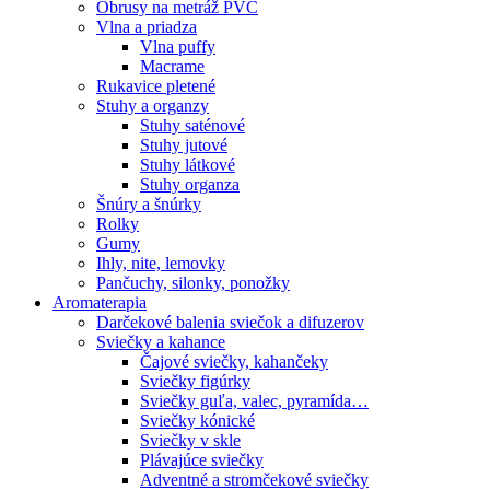
Obrusy na metráž PVC
Vlna a priadza
Vlna puffy
Macrame
Rukavice pletené
Stuhy a organzy
Stuhy saténové
Stuhy jutové
Stuhy látkové
Stuhy organza
Šnúry a šnúrky
Rolky
Gumy
Ihly, nite, lemovky
Pančuchy, silonky, ponožky
Aromaterapia
Darčekové balenia sviečok a difuzerov
Sviečky a kahance
Čajové sviečky, kahančeky
Sviečky figúrky
Sviečky guľa, valec, pyramída…
Sviečky kónické
Sviečky v skle
Plávajúce sviečky
Adventné a stromčekové sviečky