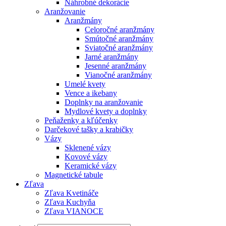
Náhrobné dekorácie
Aranžovanie
Aranžmány
Celoročné aranžmány
Smútočné aranžmány
Sviatočné aranžmány
Jarné aranžmány
Jesenné aranžmány
Vianočné aranžmány
Umelé kvety
Vence a ikebany
Doplnky na aranžovanie
Mydlové kvety a doplnky
Peňaženky a kľúčenky
Darčekové tašky a krabičky
Vázy
Sklenené vázy
Kovové vázy
Keramické vázy
Magnetické tabule
Zľava
Zľava Kvetináče
Zľava Kuchyňa
Zľava VIANOCE