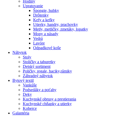
Hodiny
Upratovanie
Špongie, hubky
Drôtenky
Kefy a kefky
Utierky, handry, prachovky
Metly, metličky, zmetáky, lopatky
Mopy a násady
Vedrá
Lavóre
Odpadkové koše
Nábytok
Stoly
Stoličky a taburetky
Detský sortiment
Poličky, regale, haciky,rámiky
Záhradný nábytok
Bytový textil
Vankúše
Podsedáky a poťahy
Deky
Kuchynské obrusy a prestierania
Kuchynské chňapky a utierky
Koberce
Galantéria