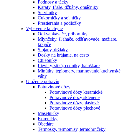
Podnosy a tácky
Karafy, fľaše, džbány, omáčniky
Servítniky
Cukorničky a soľničky
Prestierania a podložky
Vybavenie kuchyne
Odkvapkávače, príborníky
Mlynčeky, šľahače, odšťavovače, mažiare,
krájače
Stojany, držiaky
Dosky na krájanie, na cesto
Chlebníky
Lieviky, sitká, cedníky, haluškáre
Minútky, teplomery, marinovanie,kuchynské
váhy
Uloženie potravín
Potravinové dózy
Potravinové dózy keramické
Potravinové dózy sklenené
Potravinové dózy plastové
Potravinové dózy plechové
Maselničky
Koreničky
Obedáre
Termosky, termomisy, termohrnčeky