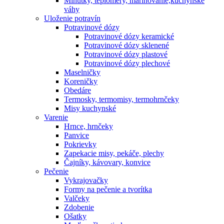
Minútky, teplomery, marinovanie,kuchynské
váhy
Uloženie potravín
Potravinové dózy
Potravinové dózy keramické
Potravinové dózy sklenené
Potravinové dózy plastové
Potravinové dózy plechové
Maselničky
Koreničky
Obedáre
Termosky, termomisy, termohrnčeky
Misy kuchynské
Varenie
Hrnce, hrnčeky
Panvice
Pokrievky
Zapekacie misy, pekáče, plechy
Čajníky, kávovary, konvice
Pečenie
Vykrajovačky
Formy na pečenie a tvorítka
Valčeky
Zdobenie
Ošatky