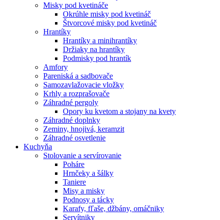
Misky pod kvetináče
Okrúhle misky pod kvetináč
Štvorcové misky pod kvetináč
Hrantíky
Hrantíky a minihrantíky
Držiaky na hrantíky
Podmisky pod hrantík
Amfory
Pareniská a sadbovače
Samozavlažovacie vložky
Krhly a rozprašovače
Záhradné pergoly
Opory ku kvetom a stojany na kvety
Záhradné doplnky
Zeminy, hnojivá, keramzit
Záhradné osvetlenie
Kuchyňa
Stolovanie a servírovanie
Poháre
Hrnčeky a šálky
Taniere
Misy a misky
Podnosy a tácky
Karafy, fľaše, džbány, omáčniky
Servítniky