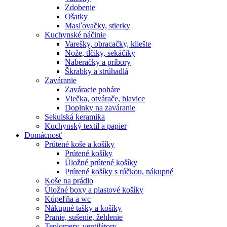
Zdobenie
Ošatky
Masľovačky, stierky
Kuchynské náčinie
Varešky, obracačky, kliešte
Nože, tĺčiky, sekáčiky
Naberačky a príbory
Škrabky a strúhadlá
Zaváranie
Zaváracie poháre
Viečka, otvárače, hlavice
Doplnky na zaváranie
Sekulská keramika
Kuchynský textil a papier
Domácnosť
Prútené koše a košíky
Prútené košíky
Úložné prútené košíky
Prútené košíky s rúčkou, nákupné
Koše na prádlo
Úložné boxy a plastové košíky
Kúpeľňa a wc
Nákupné tašky a košíky
Pranie, sušenie, žehlenie
Teplomery, ventilátory