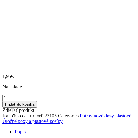
1,95
€
Na sklade
množstvo
Dóza
Pridať do košíka
UH
Zdieľať produkt
Frost
Kat. číslo
cat_nr_ori127105
Categories
Potravinové dózy plastové
,
0,65l
Úložné boxy a plastové košíky
mix
Popis