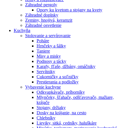
Záhradné pergoly
Opory ku kvetom a stojany na kvety
Záhradné doplnky
Zeminy, hnojivá, keramzit
Záhradné osvetlenie
Kuchyňa
Stolovanie a servírovanie
Poháre
Hrnčeky a šálky
Taniere
Misy a misky
Podnosy a tácky
Karafy, fľaše, džbány, omáčniky
Servítniky
Cukorničky a soľničky
Prestierania a podložky
Vybavenie kuchyne
Odkvapkávače, príborníky
Mlynčeky, šľahače, odšťavovače, mažiare,
krájače
Stojany, držiaky
Dosky na krájanie, na cesto
Chlebníky
Lieviky, sitká, cedníky, haluškáre