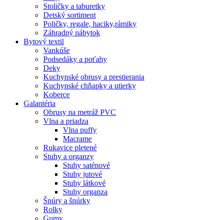
Stoličky a taburetky
Detský sortiment
Poličky, regale, haciky,rámiky
Záhradný nábytok
Bytový textil
Vankúše
Podsedáky a poťahy
Deky
Kuchynské obrusy a prestierania
Kuchynské chňapky a utierky
Koberce
Galantéria
Obrusy na metráž PVC
Vlna a priadza
Vlna puffy
Macrame
Rukavice pletené
Stuhy a organzy
Stuhy saténové
Stuhy jutové
Stuhy látkové
Stuhy organza
Šnúry a šnúrky
Rolky
Gumy