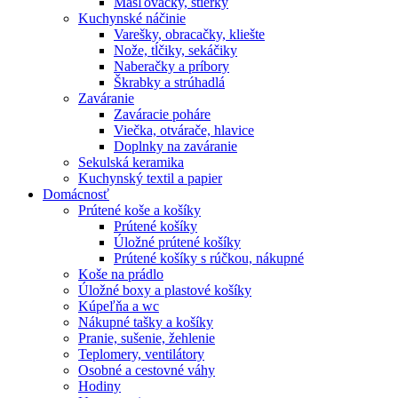
Masľovačky, stierky
Kuchynské náčinie
Varešky, obracačky, kliešte
Nože, tĺčiky, sekáčiky
Naberačky a príbory
Škrabky a strúhadlá
Zaváranie
Zaváracie poháre
Viečka, otvárače, hlavice
Doplnky na zaváranie
Sekulská keramika
Kuchynský textil a papier
Domácnosť
Prútené koše a košíky
Prútené košíky
Úložné prútené košíky
Prútené košíky s rúčkou, nákupné
Koše na prádlo
Úložné boxy a plastové košíky
Kúpeľňa a wc
Nákupné tašky a košíky
Pranie, sušenie, žehlenie
Teplomery, ventilátory
Osobné a cestovné váhy
Hodiny