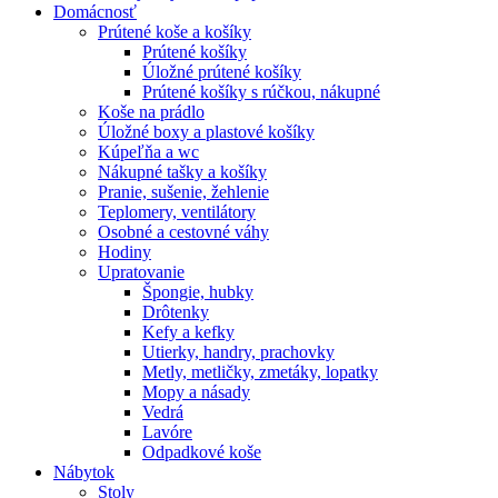
Domácnosť
Prútené koše a košíky
Prútené košíky
Úložné prútené košíky
Prútené košíky s rúčkou, nákupné
Koše na prádlo
Úložné boxy a plastové košíky
Kúpeľňa a wc
Nákupné tašky a košíky
Pranie, sušenie, žehlenie
Teplomery, ventilátory
Osobné a cestovné váhy
Hodiny
Upratovanie
Špongie, hubky
Drôtenky
Kefy a kefky
Utierky, handry, prachovky
Metly, metličky, zmetáky, lopatky
Mopy a násady
Vedrá
Lavóre
Odpadkové koše
Nábytok
Stoly