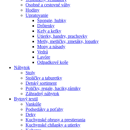
Osobné a cestovné váhy
Hodiny
Upratovanie
Špongie, hubky
Drôtenky
Kefy a kefky
Utierky, handry, prachovky
Metly, metličky, zmetáky, lopatky
Mopy a násady
Vedrá
Lavóre
Odpadkové koše
Nábytok
Stoly
Stoličky a taburetky
Detský sortiment
Poličky, regale, haciky,rámiky
Záhradný nábytok
Bytový textil
Vankúše
Podsedáky a poťahy
Deky
Kuchynské obrusy a prestierania
Kuchynské chňapky a utierky