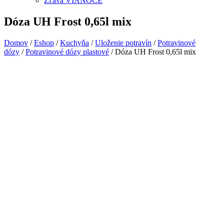
Zľava VIANOCE
Dóza UH Frost 0,65l mix
Domov
/
Eshop
/
Kuchyňa
/
Uloženie potravín
/
Potravinové
dózy
/
Potravinové dózy plastové
/ Dóza UH Frost 0,65l mix