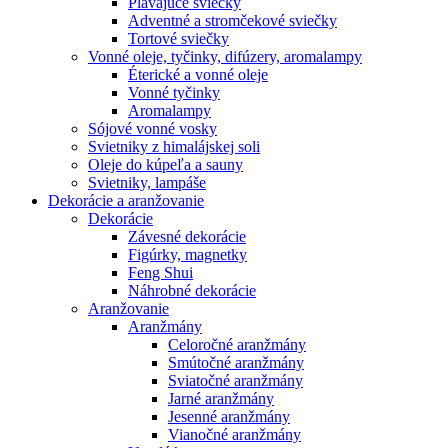
Plávajúce sviečky
Adventné a stromčekové sviečky
Tortové sviečky
Vonné oleje, tyčinky, difúzery, aromalampy
Éterické a vonné oleje
Vonné tyčinky
Aromalampy
Sójové vonné vosky
Svietniky z himalájskej soli
Oleje do kúpeľa a sauny
Svietniky, lampáše
Dekorácie a aranžovanie
Dekorácie
Závesné dekorácie
Figúrky, magnetky
Feng Shui
Náhrobné dekorácie
Aranžovanie
Aranžmány
Celoročné aranžmány
Smútočné aranžmány
Sviatočné aranžmány
Jarné aranžmány
Jesenné aranžmány
Vianočné aranžmány