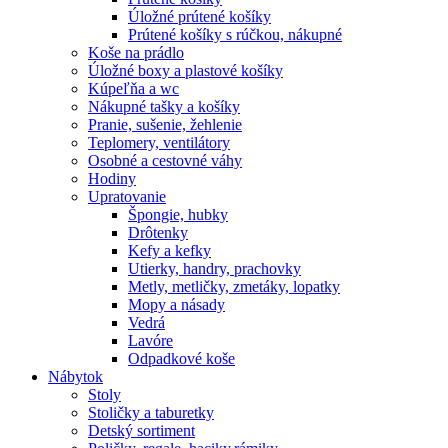
Úložné prútené košíky
Prútené košíky s rúčkou, nákupné
Koše na prádlo
Úložné boxy a plastové košíky
Kúpeľňa a wc
Nákupné tašky a košíky
Pranie, sušenie, žehlenie
Teplomery, ventilátory
Osobné a cestovné váhy
Hodiny
Upratovanie
Špongie, hubky
Drôtenky
Kefy a kefky
Utierky, handry, prachovky
Metly, metličky, zmetáky, lopatky
Mopy a násady
Vedrá
Lavóre
Odpadkové koše
Nábytok
Stoly
Stoličky a taburetky
Detský sortiment