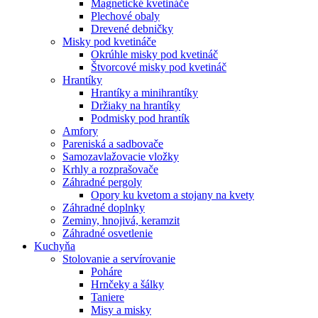
Magnetické kvetináče
Plechové obaly
Drevené debničky
Misky pod kvetináče
Okrúhle misky pod kvetináč
Štvorcové misky pod kvetináč
Hrantíky
Hrantíky a minihrantíky
Držiaky na hrantíky
Podmisky pod hrantík
Amfory
Pareniská a sadbovače
Samozavlažovacie vložky
Krhly a rozprašovače
Záhradné pergoly
Opory ku kvetom a stojany na kvety
Záhradné doplnky
Zeminy, hnojivá, keramzit
Záhradné osvetlenie
Kuchyňa
Stolovanie a servírovanie
Poháre
Hrnčeky a šálky
Taniere
Misy a misky