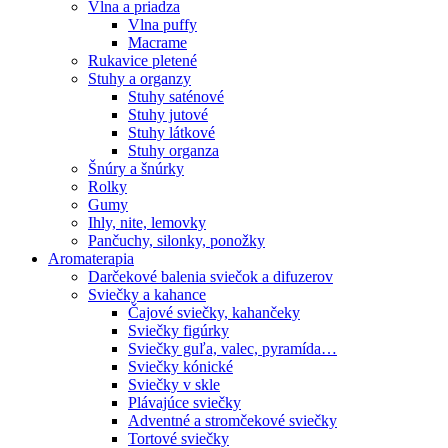
Vlna a priadza
Vlna puffy
Macrame
Rukavice pletené
Stuhy a organzy
Stuhy saténové
Stuhy jutové
Stuhy látkové
Stuhy organza
Šnúry a šnúrky
Rolky
Gumy
Ihly, nite, lemovky
Pančuchy, silonky, ponožky
Aromaterapia
Darčekové balenia sviečok a difuzerov
Sviečky a kahance
Čajové sviečky, kahančeky
Sviečky figúrky
Sviečky guľa, valec, pyramída…
Sviečky kónické
Sviečky v skle
Plávajúce sviečky
Adventné a stromčekové sviečky
Tortové sviečky