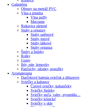
Koberce
Galantéria
Obrusy na metráž PVC
Vlna a priadza
Vlna puffy
Macrame
Rukavice pletené
Stuhy a organzy
Stuhy saténové
Stuhy jutové
Stuhy látkové
Stuhy organza
Šnúry a šnúrky
Rolky
Gumy
Ihly, nite, lemovky
Pančuchy, silonky, ponožky
Aromaterapia
Darčekové balenia sviečok a difuzerov
Sviečky a kahance
Čajové sviečky, kahančeky
Sviečky figúrky
Sviečky guľa, valec, pyramída…
Sviečky kónické
Sviečky v skle