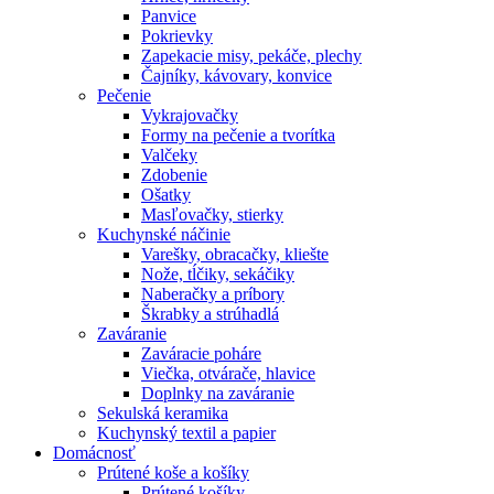
Panvice
Pokrievky
Zapekacie misy, pekáče, plechy
Čajníky, kávovary, konvice
Pečenie
Vykrajovačky
Formy na pečenie a tvorítka
Valčeky
Zdobenie
Ošatky
Masľovačky, stierky
Kuchynské náčinie
Varešky, obracačky, kliešte
Nože, tĺčiky, sekáčiky
Naberačky a príbory
Škrabky a strúhadlá
Zaváranie
Zaváracie poháre
Viečka, otvárače, hlavice
Doplnky na zaváranie
Sekulská keramika
Kuchynský textil a papier
Domácnosť
Prútené koše a košíky
Prútené košíky