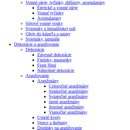
Vonné oleje, tyčinky, difúzery, aromalampy
Éterické a vonné oleje
Vonné tyčinky
Aromalampy
Sójové vonné vosky
Svietniky z himalájskej soli
Oleje do kúpeľa a sauny
Svietniky, lampáše
Dekorácie a aranžovanie
Dekorácie
Závesné dekorácie
Figúrky, magnetky
Feng Shui
Náhrobné dekorácie
Aranžovanie
Aranžmány
Celoročné aranžmány
Smútočné aranžmány
Sviatočné aranžmány
Jarné aranžmány
Jesenné aranžmány
Vianočné aranžmány
Umelé kvety
Vence a ikebany
Doplnky na aranžovanie