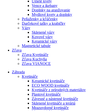
Umelé kvety
Vence a ikebany
Doplnky na aranžovanie
Mydlové kvety a doplnky
Peňaženky a kľúčenky
Darčekové tašky a krabičky
Vázy
Sklenené vázy
Kovové vázy
Keramické vázy
Magnetické tabule
Zľava
Zľava Kvetináče
Zľava Kuchyňa
Zľava VIANOCE
Záhrada
Kvetináče
Keramické kvetináče
ECO WOOD kvetináče
Kvetináče z prírodných materiálov
Plastové kvetináče
Závesné a nástenné kvetináče
Sklenené kvetináče a teráriá
Mrazuvdorné kvetináče