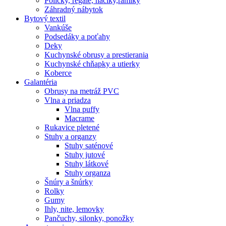
Poličky, regale, haciky,rámiky
Záhradný nábytok
Bytový textil
Vankúše
Podsedáky a poťahy
Deky
Kuchynské obrusy a prestierania
Kuchynské chňapky a utierky
Koberce
Galantéria
Obrusy na metráž PVC
Vlna a priadza
Vlna puffy
Macrame
Rukavice pletené
Stuhy a organzy
Stuhy saténové
Stuhy jutové
Stuhy látkové
Stuhy organza
Šnúry a šnúrky
Rolky
Gumy
Ihly, nite, lemovky
Pančuchy, silonky, ponožky