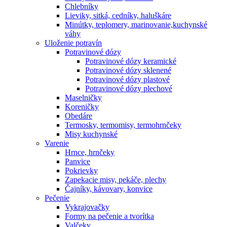
Chlebníky
Lieviky, sitká, cedníky, haluškáre
Minútky, teplomery, marinovanie,kuchynské
váhy
Uloženie potravín
Potravinové dózy
Potravinové dózy keramické
Potravinové dózy sklenené
Potravinové dózy plastové
Potravinové dózy plechové
Maselničky
Koreničky
Obedáre
Termosky, termomisy, termohrnčeky
Misy kuchynské
Varenie
Hrnce, hrnčeky
Panvice
Pokrievky
Zapekacie misy, pekáče, plechy
Čajníky, kávovary, konvice
Pečenie
Vykrajovačky
Formy na pečenie a tvorítka
Valčeky