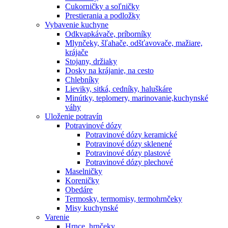
Cukorničky a soľničky
Prestierania a podložky
Vybavenie kuchyne
Odkvapkávače, príborníky
Mlynčeky, šľahače, odšťavovače, mažiare,
krájače
Stojany, držiaky
Dosky na krájanie, na cesto
Chlebníky
Lieviky, sitká, cedníky, haluškáre
Minútky, teplomery, marinovanie,kuchynské
váhy
Uloženie potravín
Potravinové dózy
Potravinové dózy keramické
Potravinové dózy sklenené
Potravinové dózy plastové
Potravinové dózy plechové
Maselničky
Koreničky
Obedáre
Termosky, termomisy, termohrnčeky
Misy kuchynské
Varenie
Hrnce, hrnčeky