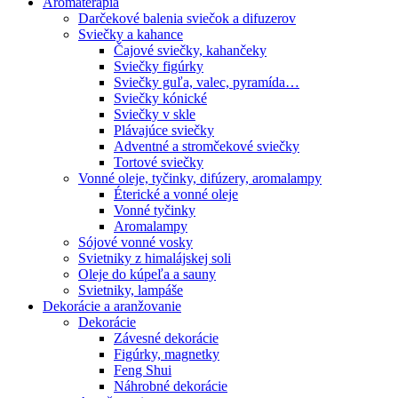
Aromaterapia
Darčekové balenia sviečok a difuzerov
Sviečky a kahance
Čajové sviečky, kahančeky
Sviečky figúrky
Sviečky guľa, valec, pyramída…
Sviečky kónické
Sviečky v skle
Plávajúce sviečky
Adventné a stromčekové sviečky
Tortové sviečky
Vonné oleje, tyčinky, difúzery, aromalampy
Éterické a vonné oleje
Vonné tyčinky
Aromalampy
Sójové vonné vosky
Svietniky z himalájskej soli
Oleje do kúpeľa a sauny
Svietniky, lampáše
Dekorácie a aranžovanie
Dekorácie
Závesné dekorácie
Figúrky, magnetky
Feng Shui
Náhrobné dekorácie