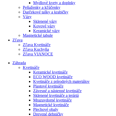
Mydlové kvety a doplnky
Peňaženky a kľúčenky
Darčekové tašky a krabičky
Vázy
Sklenené vázy
Kovové vázy
Keramické vázy
Magnetické tabule
Zľava
Zľava Kvetináče
Zľava Kuchyňa
Zľava VIANOCE
Záhrada
Kvetináče
Keramické kvetináče
ECO WOOD kvetináče
Kvetináče z prírodných materiálov
Plastové kvetináče
Závesné a nástenné kvetináče
Sklenené kvetináče a teráriá
Mrazuvdorné kvetináče
Magnetické kvetináče
Plechové obaly
Drevené debničky