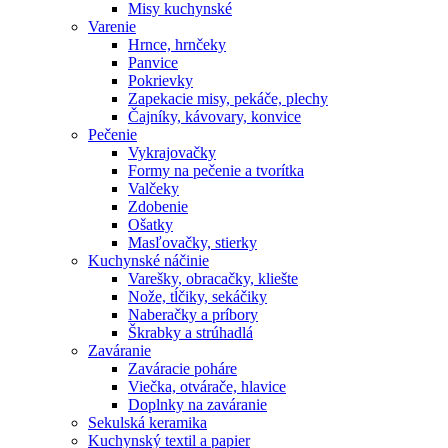
Misy kuchynské
Varenie
Hrnce, hrnčeky
Panvice
Pokrievky
Zapekacie misy, pekáče, plechy
Čajníky, kávovary, konvice
Pečenie
Vykrajovačky
Formy na pečenie a tvorítka
Valčeky
Zdobenie
Ošatky
Masľovačky, stierky
Kuchynské náčinie
Varešky, obracačky, kliešte
Nože, tĺčiky, sekáčiky
Naberačky a príbory
Škrabky a strúhadlá
Zaváranie
Zaváracie poháre
Viečka, otvárače, hlavice
Doplnky na zaváranie
Sekulská keramika
Kuchynský textil a papier