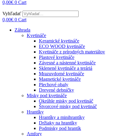
0,00
€
0
Cart
Vyhľadať
0,00
€
0
Cart
Záhrada
Kvetináče
Keramické kvetináče
ECO WOOD kvetináče
Kvetináče z prírodných materiálov
Plastové kvetináče
Závesné a nástenné kvetináče
Sklenené kvetináče a teráriá
Mrazuvdorné kvetináče
Magnetické kvetináče
Plechové obaly
Drevené debničky
Misky pod kvetináče
Okrúhle misky pod kvetináč
Štvorcové misky pod kvetináč
Hrantíky
Hrantíky a minihrantíky
Držiaky na hrantíky
Podmisky pod hrantík
Amfory