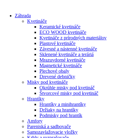
Preskočiť
na
Záhrada
obsah
Kvetináče
Keramické kvetináče
ECO WOOD kvetináče
Kvetináče z prírodných materiálov
Plastové kvetináče
Závesné a nástenné kvetináče
Sklenené kvetináče a teráriá
Mrazuvdorné kvetináče
Magnetické kvetináče
Plechové obaly
Drevené debničky
Misky pod kvetináče
Okrúhle misky pod kvetináč
Štvorcové misky pod kvetináč
Hrantíky
Hrantíky a minihrantíky
Držiaky na hrantíky
Podmisky pod hrantík
Amfory
Pareniská a sadbovače
Samozavlažovacie vložky
Krhly a rozprašovače