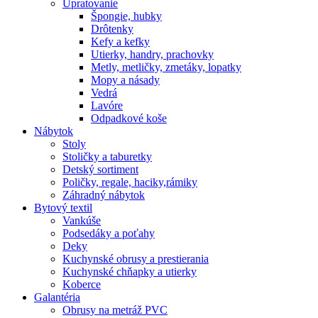
Upratovanie
Špongie, hubky
Drôtenky
Kefy a kefky
Utierky, handry, prachovky
Metly, metličky, zmetáky, lopatky
Mopy a násady
Vedrá
Lavóre
Odpadkové koše
Nábytok
Stoly
Stoličky a taburetky
Detský sortiment
Poličky, regale, haciky,rámiky
Záhradný nábytok
Bytový textil
Vankúše
Podsedáky a poťahy
Deky
Kuchynské obrusy a prestierania
Kuchynské chňapky a utierky
Koberce
Galantéria
Obrusy na metráž PVC