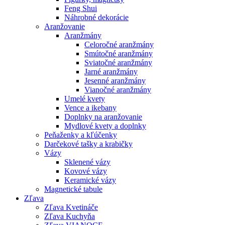
Feng Shui
Náhrobné dekorácie
Aranžovanie
Aranžmány
Celoročné aranžmány
Smútočné aranžmány
Sviatočné aranžmány
Jarné aranžmány
Jesenné aranžmány
Vianočné aranžmány
Umelé kvety
Vence a ikebany
Doplnky na aranžovanie
Mydlové kvety a doplnky
Peňaženky a kľúčenky
Darčekové tašky a krabičky
Vázy
Sklenené vázy
Kovové vázy
Keramické vázy
Magnetické tabule
Zľava
Zľava Kvetináče
Zľava Kuchyňa