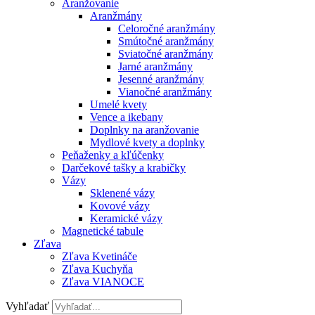
Aranžovanie
Aranžmány
Celoročné aranžmány
Smútočné aranžmány
Sviatočné aranžmány
Jarné aranžmány
Jesenné aranžmány
Vianočné aranžmány
Umelé kvety
Vence a ikebany
Doplnky na aranžovanie
Mydlové kvety a doplnky
Peňaženky a kľúčenky
Darčekové tašky a krabičky
Vázy
Sklenené vázy
Kovové vázy
Keramické vázy
Magnetické tabule
Zľava
Zľava Kvetináče
Zľava Kuchyňa
Zľava VIANOCE
Vyhľadať