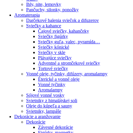
Ihly, nite, lemovky
Pančuchy, silonky, ponožky
Aromaterapia
Darčekové balenia sviečok a difuzerov
Sviečky a kahance
Čajové sviečky, kahančeky
Sviečky figúrky
Sviečky guľa, valec, pyramída…
Sviečky kónické
Sviečky v skle
Plávajúce sviečky
Adventné a stromčekové sviečky
Tortové sviečky
Vonné oleje, tyčinky, difúzery, aromalampy
Éterické a vonné oleje
Vonné tyčinky
Aromalampy
Sójové vonné vosky
Svietniky z himalájskej soli
Oleje do kúpeľa a sauny
Svietniky, lampáše
Dekorácie a aranžovanie
Dekorácie
Závesné dekorácie
Figúrky, magnetky