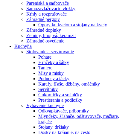
Pareniská a sadbovače
Samozavlažovacie vložky
Krhly a rozprašovače
Záhradné pergoly
Opory ku kvetom a stojany na kvety
Záhradné doplnky
Zeminy, hnojivá, keramzit
Záhradné osvetlenie
Kuchyňa
Stolovanie a servírovanie
Poháre
Hrnčeky a šálky
Taniere
Misy a misky
Podnosy a tácky
Karafy, fľaše, džbány, omáčniky
Servítniky
Cukorničky a soľničky
Prestierania a podložky
Vybavenie kuchyne
Odkvapkávače, príborníky
Mlynčeky, šľahače, odšťavovače, mažiare,
krájače
Stojany, držiaky
Dosky na krájanie, na cesto