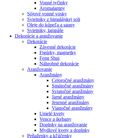
Vonné tyčinky
Aromalampy
Sójové vonné vosky
Svietniky z himalájskej soli
Oleje do kúpeľa a sauny
Svietniky, lampáše
Dekorácie a aranžovanie
Dekorácie
Závesné dekorácie
Figúrky, magnetky
Feng Shui
Náhrobné dekorácie
Aranžovanie
Aranžmány
Celoročné aranžmány
Smútočné aranžmány
Sviatočné aranžmány
Jarné aranžmány
Jesenné aranžmány
Vianočné aranžmány
Umelé kvety
Vence a ikebany
Doplnky na aranžovanie
Mydlové kvety a doplnky
Peňaženky a kľúčenky