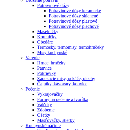
Uloženie potravín
Potravinové dózy
Potravinové dózy keramické
Potravinové dózy sklenené
Potravinové dózy plastové
Potravinové dózy plechové
Maselničky
Koreničky
Obedáre
Termosky, termomisy, termohrnčeky
Misy kuchynské
Varenie
Hrnce, hrnčeky
Panvice
Pokrievky
Zapekacie misy, pekáče, plechy
Čajníky, kávovary, konvice
Pečenie
Vykrajovačky
Formy na pečenie a tvorítka
Valčeky
Zdobenie
Ošatky
Masľovačky, stierky
Kuchynské náčinie