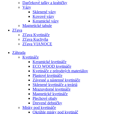
Darčekové tašky a krabičky
Vázy
Sklenené vázy
Kovové vázy
Keramické vázy
Magnetické tabule
Zľava
Zľava Kvetináče
Zľava Kuchyňa
Zľava VIANOCE
Záhrada
Kvetináče
Keramické kvetináče
ECO WOOD kvetináče
Kvetináče z prírodných materiálov
Plastové kvetináče
Závesné a nástenné kvetináče
Sklenené kvetináče a teráriá
Mrazuvdorné kvetináče
Magnetické kvetináče
Plechové obaly
Drevené debničky
Misky pod kvetináče
Okrúhle misky pod kvetináč