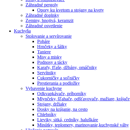
Záhradné pergoly
Opory ku kvetom a stojany na kvety
Záhradné doplnky
Zeminy, hnojivá, keramzit
Záhradné osvetlenie
Kuchyňa
Stolovanie a servírovanie
Poháre
Hrnčeky a šálky
Taniere
Misy a misky
Podnosy a tácky
Karafy, fľaše, džbány, omáčniky
Servítniky
Cukorničky a soľničky
Prestierania a podložky
Vybavenie kuchyne
Odkvapkávače, príborníky
Mlynčeky, šľahače, odšťavovače, mažiare, krájače
Stojany, držiaky
Dosky na krájanie, na cesto
Chlebníky
Lieviky, sitká, cedníky, haluškáre
Minútky, teplomery, marinovanie,kuchynské váhy