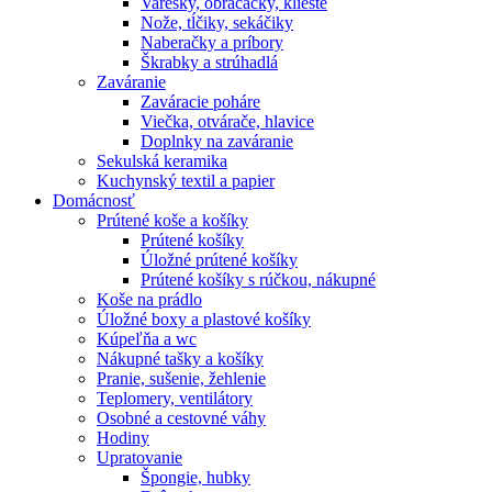
Varešky, obracačky, kliešte
Nože, tĺčiky, sekáčiky
Naberačky a príbory
Škrabky a strúhadlá
Zaváranie
Zaváracie poháre
Viečka, otvárače, hlavice
Doplnky na zaváranie
Sekulská keramika
Kuchynský textil a papier
Domácnosť
Prútené koše a košíky
Prútené košíky
Úložné prútené košíky
Prútené košíky s rúčkou, nákupné
Koše na prádlo
Úložné boxy a plastové košíky
Kúpeľňa a wc
Nákupné tašky a košíky
Pranie, sušenie, žehlenie
Teplomery, ventilátory
Osobné a cestovné váhy
Hodiny
Upratovanie
Špongie, hubky