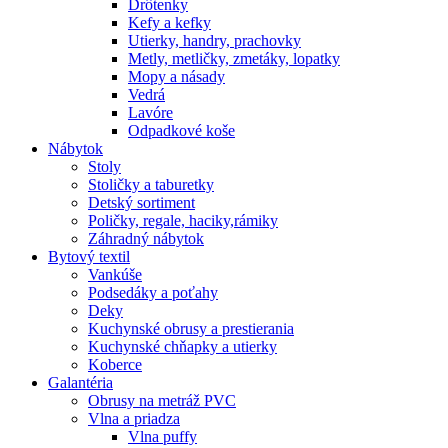
Drôtenky
Kefy a kefky
Utierky, handry, prachovky
Metly, metličky, zmetáky, lopatky
Mopy a násady
Vedrá
Lavóre
Odpadkové koše
Nábytok
Stoly
Stoličky a taburetky
Detský sortiment
Poličky, regale, haciky,rámiky
Záhradný nábytok
Bytový textil
Vankúše
Podsedáky a poťahy
Deky
Kuchynské obrusy a prestierania
Kuchynské chňapky a utierky
Koberce
Galantéria
Obrusy na metráž PVC
Vlna a priadza
Vlna puffy