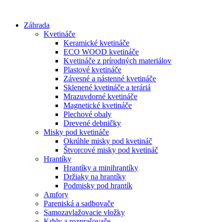
Preskočiť
na
Záhrada
obsah
Kvetináče
Keramické kvetináče
ECO WOOD kvetináče
Kvetináče z prírodných materiálov
Plastové kvetináče
Závesné a nástenné kvetináče
Sklenené kvetináče a teráriá
Mrazuvdorné kvetináče
Magnetické kvetináče
Plechové obaly
Drevené debničky
Misky pod kvetináče
Okrúhle misky pod kvetináč
Štvorcové misky pod kvetináč
Hrantíky
Hrantíky a minihrantíky
Držiaky na hrantíky
Podmisky pod hrantík
Amfory
Pareniská a sadbovače
Samozavlažovacie vložky
Krhly a rozprašovače