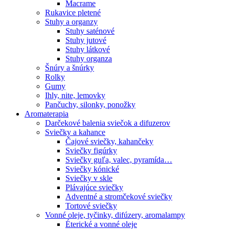
Macrame
Rukavice pletené
Stuhy a organzy
Stuhy saténové
Stuhy jutové
Stuhy látkové
Stuhy organza
Šnúry a šnúrky
Rolky
Gumy
Ihly, nite, lemovky
Pančuchy, silonky, ponožky
Aromaterapia
Darčekové balenia sviečok a difuzerov
Sviečky a kahance
Čajové sviečky, kahančeky
Sviečky figúrky
Sviečky guľa, valec, pyramída…
Sviečky kónické
Sviečky v skle
Plávajúce sviečky
Adventné a stromčekové sviečky
Tortové sviečky
Vonné oleje, tyčinky, difúzery, aromalampy
Éterické a vonné oleje