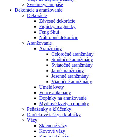
Svietniky, lampáše
Dekorácie a aranžovanie
Dekorácie
Závesné dekorácie
Figúrky, magnetky
Feng Shui
Náhrobné dekorácie
Aranžovanie
Aranžmány
Celoročné aranžmány
Smútočné aranžmány
Sviatočné aranžmány
Jarné aranžmány
Jesenné aranžmány
Vianočné aranžmány
Umelé kvety
Vence a ikebany
Doplnky na aranžovanie
Mydlové kvety a doplnky
Peňaženky a kľúčenky
Darčekové tašky a krabičky
Vázy
Sklenené vázy
Kovové vázy
Keramické vázy