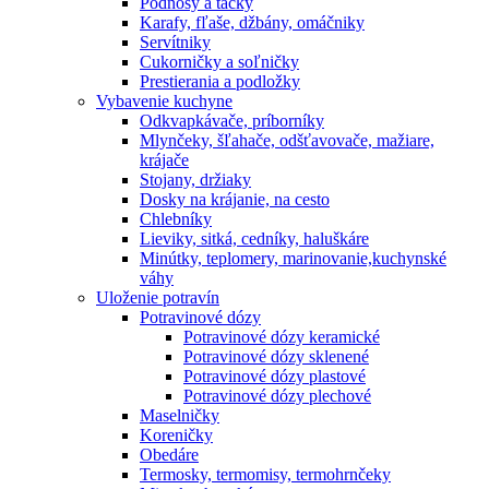
Podnosy a tácky
Karafy, fľaše, džbány, omáčniky
Servítniky
Cukorničky a soľničky
Prestierania a podložky
Vybavenie kuchyne
Odkvapkávače, príborníky
Mlynčeky, šľahače, odšťavovače, mažiare,
krájače
Stojany, držiaky
Dosky na krájanie, na cesto
Chlebníky
Lieviky, sitká, cedníky, haluškáre
Minútky, teplomery, marinovanie,kuchynské
váhy
Uloženie potravín
Potravinové dózy
Potravinové dózy keramické
Potravinové dózy sklenené
Potravinové dózy plastové
Potravinové dózy plechové
Maselničky
Koreničky
Obedáre
Termosky, termomisy, termohrnčeky