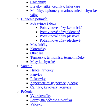
Chlebníky
Lieviky, sitká, cedníky, haluškáre
Minútky, teplomery, marinovanie,kuchynské
váhy
Uloženie potravín
Potravinové dózy
Potravinové dózy keramické
Potravinové dózy sklenené
Potravinové dózy plastové
Potravinové dózy plechové
Maselničky
Koreničky
Obedáre
Termosky, termomisy, termohrnčeky
Misy kuchynské
Varenie
Hrnce, hrnčeky
Panvice
Pokrievky
Zapekacie misy, pekáče, plechy
Čajníky, kávovary, konvice
Pečenie
Vykrajovačky
Formy na pečenie a tvorítka
Valčeky