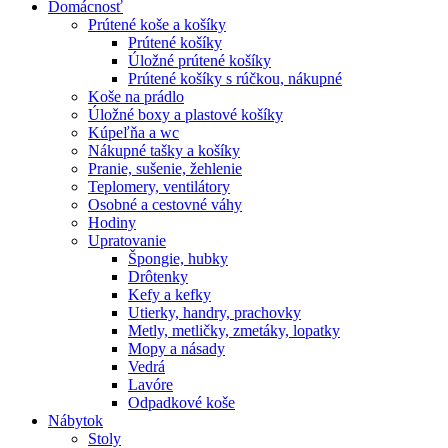
Domácnosť
Prútené koše a košíky
Prútené košíky
Úložné prútené košíky
Prútené košíky s rúčkou, nákupné
Koše na prádlo
Úložné boxy a plastové košíky
Kúpeľňa a wc
Nákupné tašky a košíky
Pranie, sušenie, žehlenie
Teplomery, ventilátory
Osobné a cestovné váhy
Hodiny
Upratovanie
Špongie, hubky
Drôtenky
Kefy a kefky
Utierky, handry, prachovky
Metly, metličky, zmetáky, lopatky
Mopy a násady
Vedrá
Lavóre
Odpadkové koše
Nábytok
Stoly