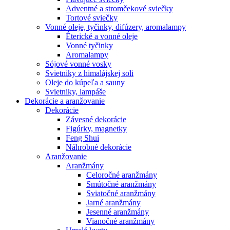
Adventné a stromčekové sviečky
Tortové sviečky
Vonné oleje, tyčinky, difúzery, aromalampy
Éterické a vonné oleje
Vonné tyčinky
Aromalampy
Sójové vonné vosky
Svietniky z himalájskej soli
Oleje do kúpeľa a sauny
Svietniky, lampáše
Dekorácie a aranžovanie
Dekorácie
Závesné dekorácie
Figúrky, magnetky
Feng Shui
Náhrobné dekorácie
Aranžovanie
Aranžmány
Celoročné aranžmány
Smútočné aranžmány
Sviatočné aranžmány
Jarné aranžmány
Jesenné aranžmány
Vianočné aranžmány