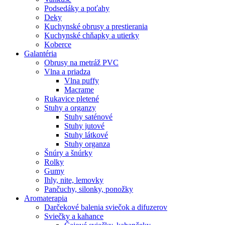
Podsedáky a poťahy
Deky
Kuchynské obrusy a prestierania
Kuchynské chňapky a utierky
Koberce
Galantéria
Obrusy na metráž PVC
Vlna a priadza
Vlna puffy
Macrame
Rukavice pletené
Stuhy a organzy
Stuhy saténové
Stuhy jutové
Stuhy látkové
Stuhy organza
Šnúry a šnúrky
Rolky
Gumy
Ihly, nite, lemovky
Pančuchy, silonky, ponožky
Aromaterapia
Darčekové balenia sviečok a difuzerov
Sviečky a kahance