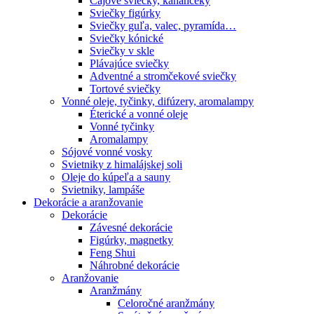
Čajové sviečky, kahančeky
Sviečky figúrky
Sviečky guľa, valec, pyramída…
Sviečky kónické
Sviečky v skle
Plávajúce sviečky
Adventné a stromčekové sviečky
Tortové sviečky
Vonné oleje, tyčinky, difúzery, aromalampy
Éterické a vonné oleje
Vonné tyčinky
Aromalampy
Sójové vonné vosky
Svietniky z himalájskej soli
Oleje do kúpeľa a sauny
Svietniky, lampáše
Dekorácie a aranžovanie
Dekorácie
Závesné dekorácie
Figúrky, magnetky
Feng Shui
Náhrobné dekorácie
Aranžovanie
Aranžmány
Celoročné aranžmány