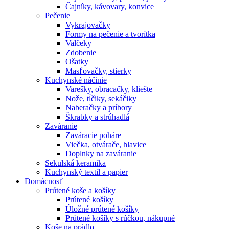
Čajníky, kávovary, konvice
Pečenie
Vykrajovačky
Formy na pečenie a tvorítka
Valčeky
Zdobenie
Ošatky
Masľovačky, stierky
Kuchynské náčinie
Varešky, obracačky, kliešte
Nože, tĺčiky, sekáčiky
Naberačky a príbory
Škrabky a strúhadlá
Zaváranie
Zaváracie poháre
Viečka, otvárače, hlavice
Doplnky na zaváranie
Sekulská keramika
Kuchynský textil a papier
Domácnosť
Prútené koše a košíky
Prútené košíky
Úložné prútené košíky
Prútené košíky s rúčkou, nákupné
Koše na prádlo