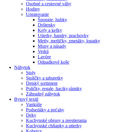
Osobné a cestovné váhy
Hodiny
Upratovanie
Špongie, hubky
Drôtenky
Kefy a kefky
Utierky, handry, prachovky
Metly, metličky, zmetáky, lopatky
Mopy a násady
Vedrá
Lavóre
Odpadkové koše
Nábytok
Stoly
Stoličky a taburetky
Detský sortiment
Poličky, regale, haciky,rámiky
Záhradný nábytok
Bytový textil
Vankúše
Podsedáky a poťahy
Deky
Kuchynské obrusy a prestierania
Kuchynské chňapky a utierky
Koberce