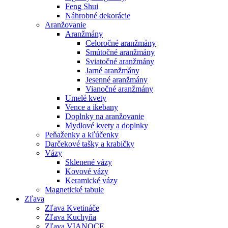
Feng Shui
Náhrobné dekorácie
Aranžovanie
Aranžmány
Celoročné aranžmány
Smútočné aranžmány
Sviatočné aranžmány
Jarné aranžmány
Jesenné aranžmány
Vianočné aranžmány
Umelé kvety
Vence a ikebany
Doplnky na aranžovanie
Mydlové kvety a doplnky
Peňaženky a kľúčenky
Darčekové tašky a krabičky
Vázy
Sklenené vázy
Kovové vázy
Keramické vázy
Magnetické tabule
Zľava
Zľava Kvetináče
Zľava Kuchyňa
Zľava VIANOCE