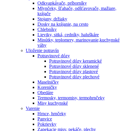
Odkvapkávače, príborníky
Mlynčeky, šľahače, odšťavovače, mažiare,
krájače
Stojany, držiaky
Dosky na krájanie, na cesto
Chlebníky
Lieviky, sitká, cedníky, haluškáre
Minútky, teplomery, marinovanie,kuchynské
váhy
Uloženie potravín
Potravinové dózy
Potravinové dózy keramické
Potravinové dózy sklenené
Potravinové dózy plastové
Potravinové dózy plechové
Maselničky
Koreničky
Obedáre
Termosky, termomisy, termohrnčeky
Misy kuchynské
Varenie
Hrnce, hrnčeky
Panvice
Pokrievky
Zapekacie misy, pekáče, plechy