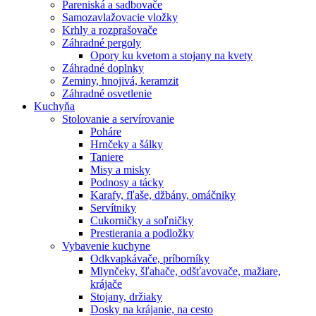
Pareniská a sadbovače
Samozavlažovacie vložky
Krhly a rozprašovače
Záhradné pergoly
Opory ku kvetom a stojany na kvety
Záhradné doplnky
Zeminy, hnojivá, keramzit
Záhradné osvetlenie
Kuchyňa
Stolovanie a servírovanie
Poháre
Hrnčeky a šálky
Taniere
Misy a misky
Podnosy a tácky
Karafy, fľaše, džbány, omáčniky
Servítniky
Cukorničky a soľničky
Prestierania a podložky
Vybavenie kuchyne
Odkvapkávače, príborníky
Mlynčeky, šľahače, odšťavovače, mažiare,
krájače
Stojany, držiaky
Dosky na krájanie, na cesto