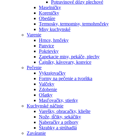
Potravinové dózy plechové
Maselničky
Koreničky
Obedáre
Termosky, termomisy, termohrnčeky
Misy kuchynské
Varenie
Hrnce, hrnčeky
Panvice
Pokrievky
Zapekacie misy, pekáče, plechy
Čajníky, kávovary, konvice
Pečenie
Vykrajovačky
Formy na pečenie a tvorítka
Valčeky
Zdobenie
Ošatky
Masľovačky, stierky
Kuchynské náčinie
Varešky, obracačky, kliešte
Nože, tĺčiky, sekáčiky
Naberačky a príbory
Škrabky a strúhadlá
Zaváranie