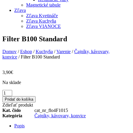
Magnetické tabule
Zľava
Zľava Kvetináče
Zľava Kuchyňa
Zľava VIANOCE
Filter B100 Standard
Domov
/
Eshop
/
Kuchyňa
/
Varenie
/
Čajníky, kávovary,
konvice
/ Filter B100 Standard
3,90
€
Na sklade
množstvo
Filter
Pridať do košíka
B100
Zdieľať produkt
Standard
Kat. číslo
cat_nr_flo4F1015
Kategória
Čajníky, kávovary, konvice
Popis