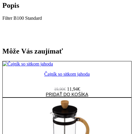
Popis
Filter B100 Standard
Môže Vás zaujímať
Čajník so sitkom jahoda
Pôvodná
Aktuálna
11,94
€
19,90
€
cena
množstvo
cena
PRIDAŤ DO KOŠÍKA
bola:
Čajník
je:
19,90€.
so
11,94€.
sitkom
jahoda