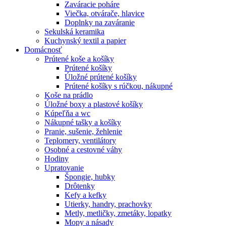
Zaváracie poháre
Viečka, otvárače, hlavice
Doplnky na zaváranie
Sekulská keramika
Kuchynský textil a papier
Domácnosť
Prútené koše a košíky
Prútené košíky
Úložné prútené košíky
Prútené košíky s rúčkou, nákupné
Koše na prádlo
Úložné boxy a plastové košíky
Kúpeľňa a wc
Nákupné tašky a košíky
Pranie, sušenie, žehlenie
Teplomery, ventilátory
Osobné a cestovné váhy
Hodiny
Upratovanie
Špongie, hubky
Drôtenky
Kefy a kefky
Utierky, handry, prachovky
Metly, metličky, zmetáky, lopatky
Mopy a násady