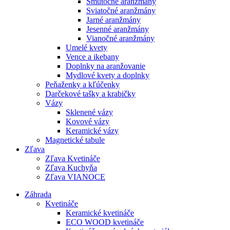
Smútočné aranžmány
Sviatočné aranžmány
Jarné aranžmány
Jesenné aranžmány
Vianočné aranžmány
Umelé kvety
Vence a ikebany
Doplnky na aranžovanie
Mydlové kvety a doplnky
Peňaženky a kľúčenky
Darčekové tašky a krabičky
Vázy
Sklenené vázy
Kovové vázy
Keramické vázy
Magnetické tabule
Zľava
Zľava Kvetináče
Zľava Kuchyňa
Zľava VIANOCE
Záhrada
Kvetináče
Keramické kvetináče
ECO WOOD kvetináče