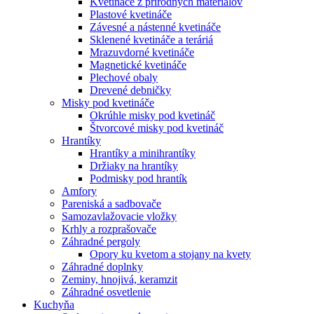
Kvetináče z prírodných materiálov
Plastové kvetináče
Závesné a nástenné kvetináče
Sklenené kvetináče a teráriá
Mrazuvdorné kvetináče
Magnetické kvetináče
Plechové obaly
Drevené debničky
Misky pod kvetináče
Okrúhle misky pod kvetináč
Štvorcové misky pod kvetináč
Hrantíky
Hrantíky a minihrantíky
Držiaky na hrantíky
Podmisky pod hrantík
Amfory
Pareniská a sadbovače
Samozavlažovacie vložky
Krhly a rozprašovače
Záhradné pergoly
Opory ku kvetom a stojany na kvety
Záhradné doplnky
Zeminy, hnojivá, keramzit
Záhradné osvetlenie
Kuchyňa