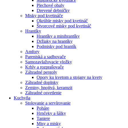
Magnetické kvetináče
Plechové obaly
Drevené debničky
Misky pod kvetináče
Okrúhle misky pod kvetináč
Štvorcové misky pod kvetináč
Hrantíky
Hrantíky a minihrantíky
Držiaky na hrantíky
Podmisky pod hrantík
Amfory
Pareniská a sadbovače
Samozavlažovacie vložky
Krhly a rozprašovače
Záhradné pergoly
Opory ku kvetom a stojany na kvety
Záhradné doplnky
Zeminy, hnojivá, keramzit
Záhradné osvetlenie
Kuchyňa
Stolovanie a servírovanie
Poháre
Hrnčeky a šálky
Taniere
Misy a misky