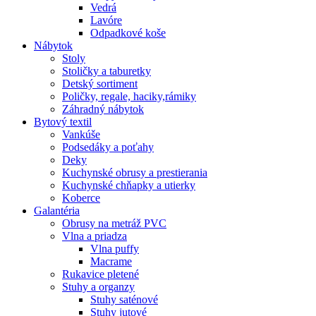
Vedrá
Lavóre
Odpadkové koše
Nábytok
Stoly
Stoličky a taburetky
Detský sortiment
Poličky, regale, haciky,rámiky
Záhradný nábytok
Bytový textil
Vankúše
Podsedáky a poťahy
Deky
Kuchynské obrusy a prestierania
Kuchynské chňapky a utierky
Koberce
Galantéria
Obrusy na metráž PVC
Vlna a priadza
Vlna puffy
Macrame
Rukavice pletené
Stuhy a organzy
Stuhy saténové
Stuhy jutové