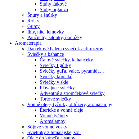
Stuhy látkové
Stuhy organza
Šnúry a šnúrky
Rolky
Gumy
Ihly, nite, lemovky
Pančuchy, silonky, ponožky
Aromaterapia
Darčekové balenia sviečok a difuzerov
Sviečky a kahance
Čajové sviečky, kahančeky
Sviečky figúrky
Sviečky guľa, valec, pyramída…
Sviečky kónické
Sviečky v skle
Plávajúce sviečky
Adventné a stromčekové sviečky
Tortové sviečky
Vonné oleje, tyčinky, difúzery, aromalampy
Éterické a vonné oleje
Vonné tyčinky
Aromalampy
Sójové vonné vosky
Svietniky z himalájskej soli
Oleje do kúpeľa a sauny