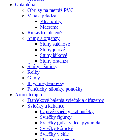
Galantéria
Obrusy na metráž PVC
Vlna a priadza
Vlna puffy
Macrame
Rukavice pletené
Stuhy a organzy
Stuhy saténové
Stuhy jutové
Stuhy látkové
Stuhy organza
Šnúry a šnúrky
Rolky
Gumy
Ihly, nite, lemovky
Pančuchy, silonky, ponožky
Aromaterapia
Darčekové balenia sviečok a difuzerov
Sviečky a kahance
Čajové sviečky, kahančeky
Sviečky figúrky
Sviečky guľa, valec, pyramída…
Sviečky kónické
Sviečky v skle
Plávajúce sviečky