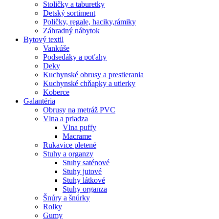
Stoličky a taburetky
Detský sortiment
Poličky, regale, haciky,rámiky
Záhradný nábytok
Bytový textil
Vankúše
Podsedáky a poťahy
Deky
Kuchynské obrusy a prestierania
Kuchynské chňapky a utierky
Koberce
Galantéria
Obrusy na metráž PVC
Vlna a priadza
Vlna puffy
Macrame
Rukavice pletené
Stuhy a organzy
Stuhy saténové
Stuhy jutové
Stuhy látkové
Stuhy organza
Šnúry a šnúrky
Rolky
Gumy