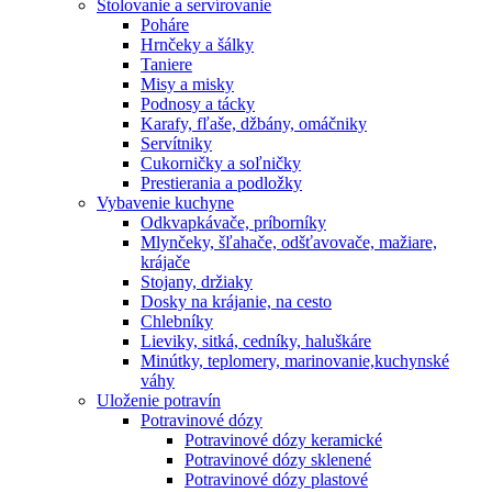
Stolovanie a servírovanie
Poháre
Hrnčeky a šálky
Taniere
Misy a misky
Podnosy a tácky
Karafy, fľaše, džbány, omáčniky
Servítniky
Cukorničky a soľničky
Prestierania a podložky
Vybavenie kuchyne
Odkvapkávače, príborníky
Mlynčeky, šľahače, odšťavovače, mažiare,
krájače
Stojany, držiaky
Dosky na krájanie, na cesto
Chlebníky
Lieviky, sitká, cedníky, haluškáre
Minútky, teplomery, marinovanie,kuchynské
váhy
Uloženie potravín
Potravinové dózy
Potravinové dózy keramické
Potravinové dózy sklenené
Potravinové dózy plastové