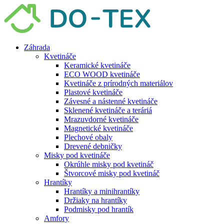
Preskočiť
na
obsah
Záhrada
Kvetináče
Keramické kvetináče
ECO WOOD kvetináče
Kvetináče z prírodných materiálov
Plastové kvetináče
Závesné a nástenné kvetináče
Sklenené kvetináče a teráriá
Mrazuvdorné kvetináče
Magnetické kvetináče
Plechové obaly
Drevené debničky
Misky pod kvetináče
Okrúhle misky pod kvetináč
Štvorcové misky pod kvetináč
Hrantíky
Hrantíky a minihrantíky
Držiaky na hrantíky
Podmisky pod hrantík
Amfory