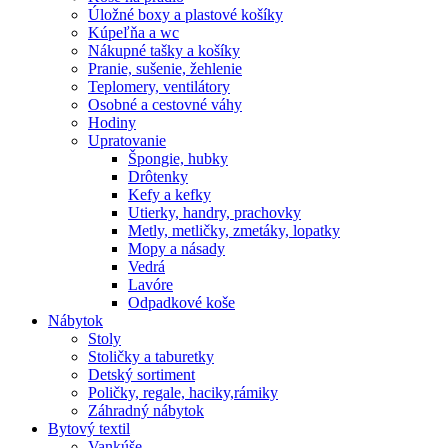
Úložné boxy a plastové košíky
Kúpeľňa a wc
Nákupné tašky a košíky
Pranie, sušenie, žehlenie
Teplomery, ventilátory
Osobné a cestovné váhy
Hodiny
Upratovanie
Špongie, hubky
Drôtenky
Kefy a kefky
Utierky, handry, prachovky
Metly, metličky, zmetáky, lopatky
Mopy a násady
Vedrá
Lavóre
Odpadkové koše
Nábytok
Stoly
Stoličky a taburetky
Detský sortiment
Poličky, regale, haciky,rámiky
Záhradný nábytok
Bytový textil
Vankúše