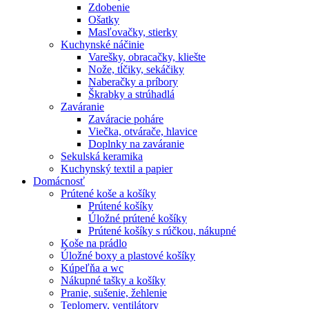
Zdobenie
Ošatky
Masľovačky, stierky
Kuchynské náčinie
Varešky, obracačky, kliešte
Nože, tĺčiky, sekáčiky
Naberačky a príbory
Škrabky a strúhadlá
Zaváranie
Zaváracie poháre
Viečka, otvárače, hlavice
Doplnky na zaváranie
Sekulská keramika
Kuchynský textil a papier
Domácnosť
Prútené koše a košíky
Prútené košíky
Úložné prútené košíky
Prútené košíky s rúčkou, nákupné
Koše na prádlo
Úložné boxy a plastové košíky
Kúpeľňa a wc
Nákupné tašky a košíky
Pranie, sušenie, žehlenie
Teplomery, ventilátory