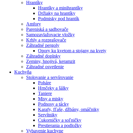
Hrantíky
Hrantíky a minihrantíky
Držiaky na hrantíky
Podmisky pod hrantík
Amfory
Pareniská a sadbovače
Samozavlažovacie vložky
Krhly a rozprašovače
Záhradné pergoly
Opory ku kvetom a stojany na kvety
Záhradné doplnky
Zeminy, hnojivá, keramzit
Záhradné osvetlenie
Kuchyňa
Stolovanie a servírovanie
Poháre
Hrnčeky a šálky
Taniere
Misy a misky
Podnosy a tácky
Karafy, fľaše, džbány, omáčniky
Servítniky
Cukorničky a soľničky
Prestierania a podložky
Vybavenie kuchyne