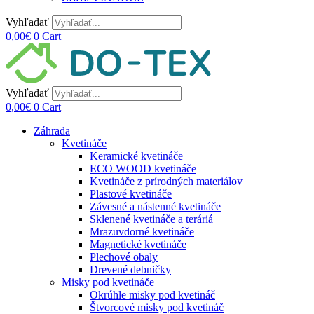
Vyhľadať
0,00
€
0
Cart
Vyhľadať
0,00
€
0
Cart
Záhrada
Kvetináče
Keramické kvetináče
ECO WOOD kvetináče
Kvetináče z prírodných materiálov
Plastové kvetináče
Závesné a nástenné kvetináče
Sklenené kvetináče a teráriá
Mrazuvdorné kvetináče
Magnetické kvetináče
Plechové obaly
Drevené debničky
Misky pod kvetináče
Okrúhle misky pod kvetináč
Štvorcové misky pod kvetináč