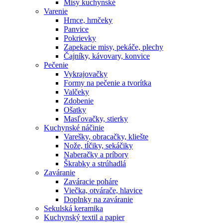
Misy kuchynské
Varenie
Hrnce, hrnčeky
Panvice
Pokrievky
Zapekacie misy, pekáče, plechy
Čajníky, kávovary, konvice
Pečenie
Vykrajovačky
Formy na pečenie a tvorítka
Valčeky
Zdobenie
Ošatky
Masľovačky, stierky
Kuchynské náčinie
Varešky, obracačky, kliešte
Nože, tĺčiky, sekáčiky
Naberačky a príbory
Škrabky a strúhadlá
Zaváranie
Zaváracie poháre
Viečka, otvárače, hlavice
Doplnky na zaváranie
Sekulská keramika
Kuchynský textil a papier