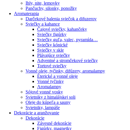
Ihly, nite, lemovky
Pančuchy, silonky, ponožky
Aromaterapia
Darčekové balenia sviečok a difuzerov
Sviečky a kahance
Čajové sviečky, kahančeky
Sviečky figúrky
Sviečky guľa, valec, pyramída…
Sviečky kónické
Sviečky v skle
Plávajúce sviečky
Adventné a stromčekové sviečky
Tortové sviečky
Vonné oleje, tyčinky, difúzery, aromalampy
Éterické a vonné oleje
Vonné tyčinky
Aromalampy
Sójové vonné vosky
Svietniky z himalájskej soli
Oleje do kúpeľa a sauny
Svietniky, lampáše
Dekorácie a aranžovanie
Dekorácie
Závesné dekorácie
Figúrky, magnetky