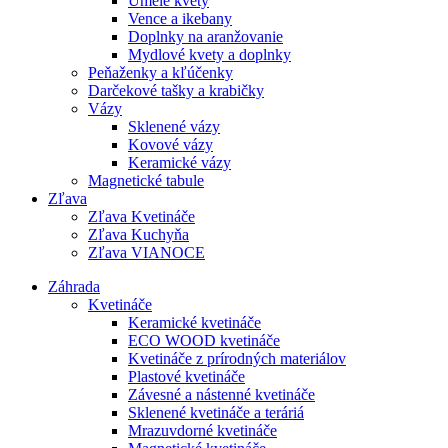
Umelé kvety
Vence a ikebany
Doplnky na aranžovanie
Mydlové kvety a doplnky
Peňaženky a kľúčenky
Darčekové tašky a krabičky
Vázy
Sklenené vázy
Kovové vázy
Keramické vázy
Magnetické tabule
Zľava
Zľava Kvetináče
Zľava Kuchyňa
Zľava VIANOCE
Záhrada
Kvetináče
Keramické kvetináče
ECO WOOD kvetináče
Kvetináče z prírodných materiálov
Plastové kvetináče
Závesné a nástenné kvetináče
Sklenené kvetináče a teráriá
Mrazuvdorné kvetináče