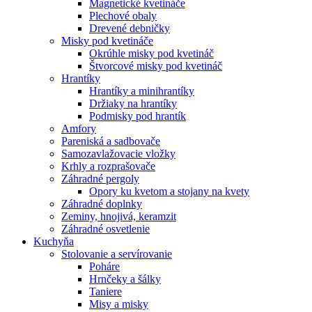
Magnetické kvetináče
Plechové obaly
Drevené debničky
Misky pod kvetináče
Okrúhle misky pod kvetináč
Štvorcové misky pod kvetináč
Hrantíky
Hrantíky a minihrantíky
Držiaky na hrantíky
Podmisky pod hrantík
Amfory
Pareniská a sadbovače
Samozavlažovacie vložky
Krhly a rozprašovače
Záhradné pergoly
Opory ku kvetom a stojany na kvety
Záhradné doplnky
Zeminy, hnojivá, keramzit
Záhradné osvetlenie
Kuchyňa
Stolovanie a servírovanie
Poháre
Hrnčeky a šálky
Taniere
Misy a misky