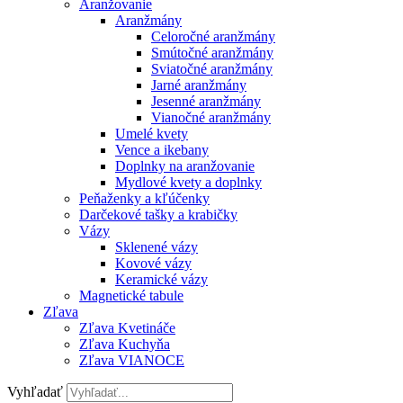
Aranžovanie
Aranžmány
Celoročné aranžmány
Smútočné aranžmány
Sviatočné aranžmány
Jarné aranžmány
Jesenné aranžmány
Vianočné aranžmány
Umelé kvety
Vence a ikebany
Doplnky na aranžovanie
Mydlové kvety a doplnky
Peňaženky a kľúčenky
Darčekové tašky a krabičky
Vázy
Sklenené vázy
Kovové vázy
Keramické vázy
Magnetické tabule
Zľava
Zľava Kvetináče
Zľava Kuchyňa
Zľava VIANOCE
Vyhľadať