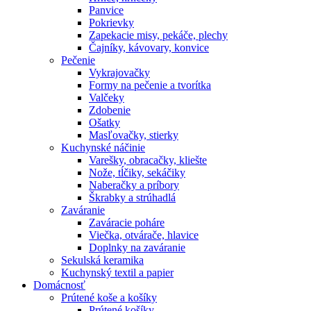
Panvice
Pokrievky
Zapekacie misy, pekáče, plechy
Čajníky, kávovary, konvice
Pečenie
Vykrajovačky
Formy na pečenie a tvorítka
Valčeky
Zdobenie
Ošatky
Masľovačky, stierky
Kuchynské náčinie
Varešky, obracačky, kliešte
Nože, tĺčiky, sekáčiky
Naberačky a príbory
Škrabky a strúhadlá
Zaváranie
Zaváracie poháre
Viečka, otvárače, hlavice
Doplnky na zaváranie
Sekulská keramika
Kuchynský textil a papier
Domácnosť
Prútené koše a košíky
Prútené košíky