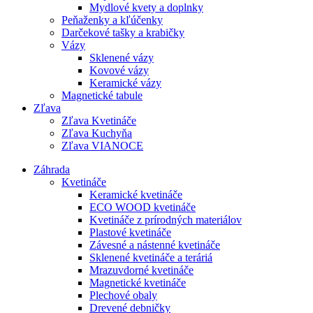
Mydlové kvety a doplnky
Peňaženky a kľúčenky
Darčekové tašky a krabičky
Vázy
Sklenené vázy
Kovové vázy
Keramické vázy
Magnetické tabule
Zľava
Zľava Kvetináče
Zľava Kuchyňa
Zľava VIANOCE
Záhrada
Kvetináče
Keramické kvetináče
ECO WOOD kvetináče
Kvetináče z prírodných materiálov
Plastové kvetináče
Závesné a nástenné kvetináče
Sklenené kvetináče a teráriá
Mrazuvdorné kvetináče
Magnetické kvetináče
Plechové obaly
Drevené debničky