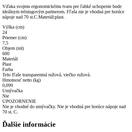
Vďaka svojmu ergonomickému tvaru pre ľahké uchopenie bude
ideálnym tréningovým partnerom. Fľaša nie je vhodná pre horúce
nápoje nad 70 st.C.Materiál:plast.
Výška (cm)
24
Priemer (cm)
7,5
Objem (ml)
600
Materiál
Plast
Farba
Telo fľaše transparentná ružová, viečko ružová.
Hmotnosť netto (kg)
0,099
Umývačka
Nie
UPOZORNENIE
Nie je vhodné do umývačky. Nie je vhodná pre horúce nápoje nad
70 st. C.
Ďalšie informácie