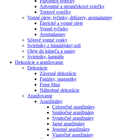
Plávajúce sviečky
Adventné a stromčekové sviečky
Tortové sviečky
Vonné oleje, tyčinky, difúzery, aromalampy
Éterické a vonné oleje
Vonné tyčinky
Aromalampy
Sójové vonné vosky
Svietniky z himalájskej soli
Oleje do kúpeľa a sauny
Svietniky, lampáše
Dekorácie a aranžovanie
Dekorácie
Závesné dekorácie
Figúrky, magnetky
Feng Shui
Náhrobné dekorácie
Aranžovanie
Aranžmány
Celoročné aranžmány
Smútočné aranžmány
Sviatočné aranžmány
Jarné aranžmány
Jesenné aranžmány
Vianočné aranžmány