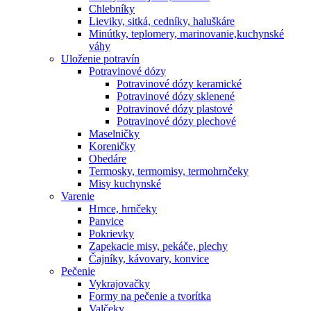
Chlebníky
Lieviky, sitká, cedníky, haluškáre
Minútky, teplomery, marinovanie,kuchynské
váhy
Uloženie potravín
Potravinové dózy
Potravinové dózy keramické
Potravinové dózy sklenené
Potravinové dózy plastové
Potravinové dózy plechové
Maselničky
Koreničky
Obedáre
Termosky, termomisy, termohrnčeky
Misy kuchynské
Varenie
Hrnce, hrnčeky
Panvice
Pokrievky
Zapekacie misy, pekáče, plechy
Čajníky, kávovary, konvice
Pečenie
Vykrajovačky
Formy na pečenie a tvorítka
Valčeky