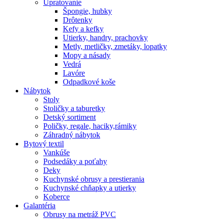
Upratovanie
Špongie, hubky
Drôtenky
Kefy a kefky
Utierky, handry, prachovky
Metly, metličky, zmetáky, lopatky
Mopy a násady
Vedrá
Lavóre
Odpadkové koše
Nábytok
Stoly
Stoličky a taburetky
Detský sortiment
Poličky, regale, haciky,rámiky
Záhradný nábytok
Bytový textil
Vankúše
Podsedáky a poťahy
Deky
Kuchynské obrusy a prestierania
Kuchynské chňapky a utierky
Koberce
Galantéria
Obrusy na metráž PVC