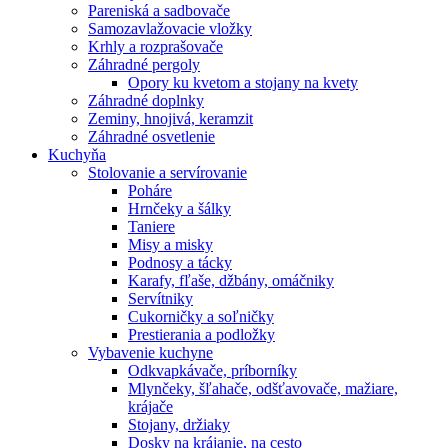
Pareniská a sadbovače
Samozavlažovacie vložky
Krhly a rozprašovače
Záhradné pergoly
Opory ku kvetom a stojany na kvety
Záhradné doplnky
Zeminy, hnojivá, keramzit
Záhradné osvetlenie
Kuchyňa
Stolovanie a servírovanie
Poháre
Hrnčeky a šálky
Taniere
Misy a misky
Podnosy a tácky
Karafy, fľaše, džbány, omáčniky
Servítniky
Cukorničky a soľničky
Prestierania a podložky
Vybavenie kuchyne
Odkvapkávače, príborníky
Mlynčeky, šľahače, odšťavovače, mažiare,
krájače
Stojany, držiaky
Dosky na krájanie, na cesto