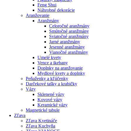
Feng Shui
Náhrobné dekorácie
Aranžovanie
Aranžmány
Celoročné aranžmány
Smútočné aranžmány
Sviatočné aranžmány
Jarné aranžmány
Jesenné aranžmány
Vianočné aranžmány
Umelé kvety
Vence a ikebany
Doplnky na aranžovanie
Mydlové kvety a doplnky
Peňaženky a kľúčenky
Darčekové tašky a krabičky
Vázy
Sklenené vázy
Kovové vázy
Keramické vázy
Magnetické tabule
Zľava
Zľava Kvetináče
Zľava Kuchyňa