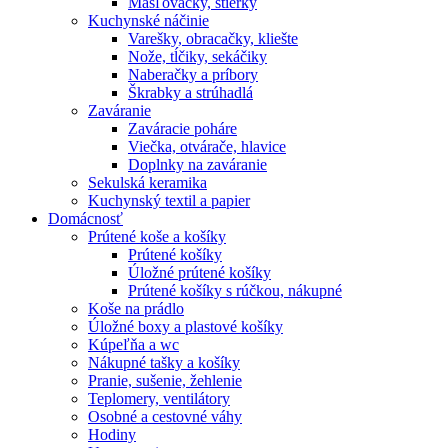
Masľovačky, stierky
Kuchynské náčinie
Varešky, obracačky, kliešte
Nože, tĺčiky, sekáčiky
Naberačky a príbory
Škrabky a strúhadlá
Zaváranie
Zaváracie poháre
Viečka, otvárače, hlavice
Doplnky na zaváranie
Sekulská keramika
Kuchynský textil a papier
Domácnosť
Prútené koše a košíky
Prútené košíky
Úložné prútené košíky
Prútené košíky s rúčkou, nákupné
Koše na prádlo
Úložné boxy a plastové košíky
Kúpeľňa a wc
Nákupné tašky a košíky
Pranie, sušenie, žehlenie
Teplomery, ventilátory
Osobné a cestovné váhy
Hodiny