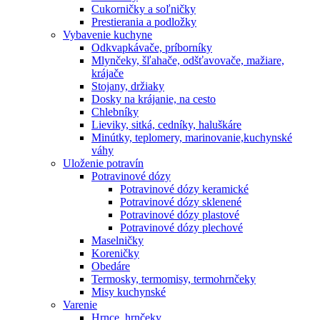
Cukorničky a soľničky
Prestierania a podložky
Vybavenie kuchyne
Odkvapkávače, príborníky
Mlynčeky, šľahače, odšťavovače, mažiare,
krájače
Stojany, držiaky
Dosky na krájanie, na cesto
Chlebníky
Lieviky, sitká, cedníky, haluškáre
Minútky, teplomery, marinovanie,kuchynské
váhy
Uloženie potravín
Potravinové dózy
Potravinové dózy keramické
Potravinové dózy sklenené
Potravinové dózy plastové
Potravinové dózy plechové
Maselničky
Koreničky
Obedáre
Termosky, termomisy, termohrnčeky
Misy kuchynské
Varenie
Hrnce, hrnčeky