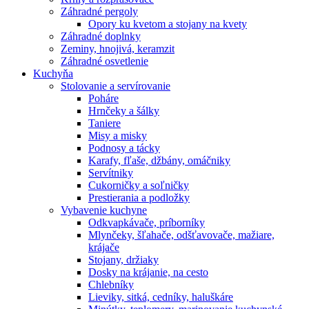
Záhradné pergoly
Opory ku kvetom a stojany na kvety
Záhradné doplnky
Zeminy, hnojivá, keramzit
Záhradné osvetlenie
Kuchyňa
Stolovanie a servírovanie
Poháre
Hrnčeky a šálky
Taniere
Misy a misky
Podnosy a tácky
Karafy, fľaše, džbány, omáčniky
Servítniky
Cukorničky a soľničky
Prestierania a podložky
Vybavenie kuchyne
Odkvapkávače, príborníky
Mlynčeky, šľahače, odšťavovače, mažiare,
krájače
Stojany, držiaky
Dosky na krájanie, na cesto
Chlebníky
Lieviky, sitká, cedníky, haluškáre