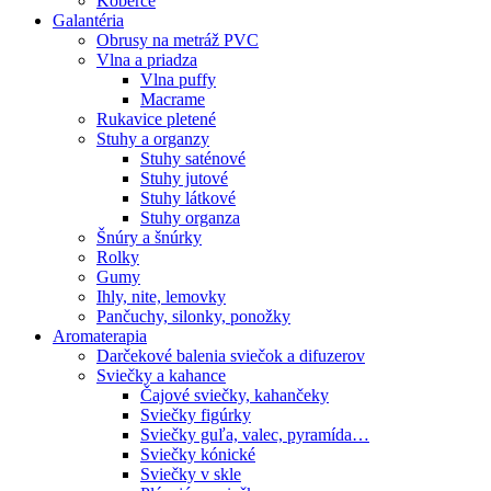
Koberce
Galantéria
Obrusy na metráž PVC
Vlna a priadza
Vlna puffy
Macrame
Rukavice pletené
Stuhy a organzy
Stuhy saténové
Stuhy jutové
Stuhy látkové
Stuhy organza
Šnúry a šnúrky
Rolky
Gumy
Ihly, nite, lemovky
Pančuchy, silonky, ponožky
Aromaterapia
Darčekové balenia sviečok a difuzerov
Sviečky a kahance
Čajové sviečky, kahančeky
Sviečky figúrky
Sviečky guľa, valec, pyramída…
Sviečky kónické
Sviečky v skle