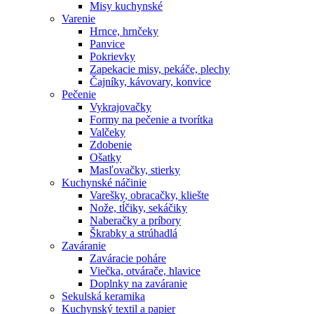
Misy kuchynské
Varenie
Hrnce, hrnčeky
Panvice
Pokrievky
Zapekacie misy, pekáče, plechy
Čajníky, kávovary, konvice
Pečenie
Vykrajovačky
Formy na pečenie a tvorítka
Valčeky
Zdobenie
Ošatky
Masľovačky, stierky
Kuchynské náčinie
Varešky, obracačky, kliešte
Nože, tĺčiky, sekáčiky
Naberačky a príbory
Škrabky a strúhadlá
Zaváranie
Zaváracie poháre
Viečka, otvárače, hlavice
Doplnky na zaváranie
Sekulská keramika
Kuchynský textil a papier