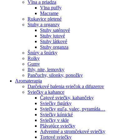
Vlna a priadza
Vlna puffy
Macrame
Rukavice pletené
Stuhy a organzy
Stuhy saténové
Stuhy jutové
Stuhy látkové
Stuhy organza
Šnúry a šnúrky
Rolky
Gumy
Ihly, nite, lemovky
Pančuchy, silonky, ponožky
Aromaterapia
Darčekové balenia sviečok a difuzerov
Sviečky a kahance
Čajové sviečky, kahančeky
Sviečky figúrky
Sviečky guľa, valec, pyramída…
Sviečky kónické
Sviečky v skle
Plávajúce sviečky
Adventné a stromčekové sviečky
Tortové sviečky