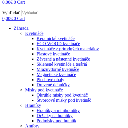
0,00
€
0
Cart
Vyhľadať
0,00
€
0
Cart
Záhrada
Kvetináče
Keramické kvetináče
ECO WOOD kvetináče
Kvetináče z prírodných materiálov
Plastové kvetináče
Závesné a nástenné kvetináče
Sklenené kvetináče a teráriá
Mrazuvdorné kvetináče
Magnetické kvetináče
Plechové obaly
Drevené debničky
Misky pod kvetináče
Okrúhle misky pod kvetináč
Štvorcové misky pod kvetináč
Hrantíky
Hrantíky a minihrantíky
Držiaky na hrantíky
Podmisky pod hrantík
Amfory