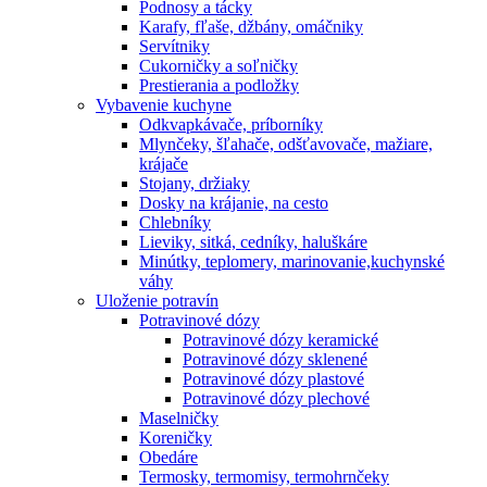
Podnosy a tácky
Karafy, fľaše, džbány, omáčniky
Servítniky
Cukorničky a soľničky
Prestierania a podložky
Vybavenie kuchyne
Odkvapkávače, príborníky
Mlynčeky, šľahače, odšťavovače, mažiare,
krájače
Stojany, držiaky
Dosky na krájanie, na cesto
Chlebníky
Lieviky, sitká, cedníky, haluškáre
Minútky, teplomery, marinovanie,kuchynské
váhy
Uloženie potravín
Potravinové dózy
Potravinové dózy keramické
Potravinové dózy sklenené
Potravinové dózy plastové
Potravinové dózy plechové
Maselničky
Koreničky
Obedáre
Termosky, termomisy, termohrnčeky