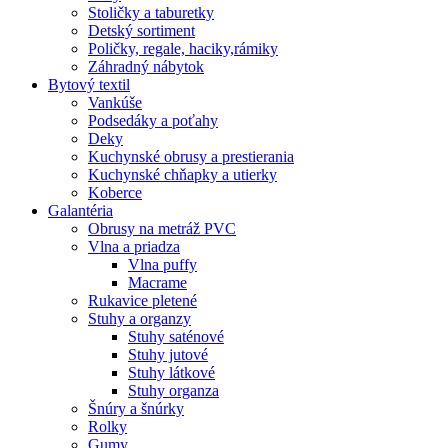
Stoličky a taburetky
Detský sortiment
Poličky, regale, haciky,rámiky
Záhradný nábytok
Bytový textil
Vankúše
Podsedáky a poťahy
Deky
Kuchynské obrusy a prestierania
Kuchynské chňapky a utierky
Koberce
Galantéria
Obrusy na metráž PVC
Vlna a priadza
Vlna puffy
Macrame
Rukavice pletené
Stuhy a organzy
Stuhy saténové
Stuhy jutové
Stuhy látkové
Stuhy organza
Šnúry a šnúrky
Rolky
Gumy