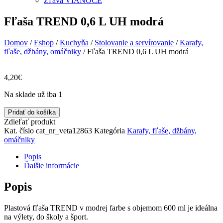
Zľava VIANOCE
Fľaša TREND 0,6 L UH modrá
Domov
/
Eshop
/
Kuchyňa
/
Stolovanie a servírovanie
/
Karafy,
fľaše, džbány, omáčniky
/ Fľaša TREND 0,6 L UH modrá
4,20
€
Na sklade už iba 1
množstvo
Pridať do košíka
Fľaša
Zdieľať produkt
TREND
Kat. číslo
cat_nr_veta12863
Kategória
Karafy, fľaše, džbány,
0,6
omáčniky
L
UH
Popis
modrá
Ďalšie informácie
Popis
Plastová fľaša TREND v modrej farbe s objemom 600 ml je ideálna
na výlety, do školy a šport.