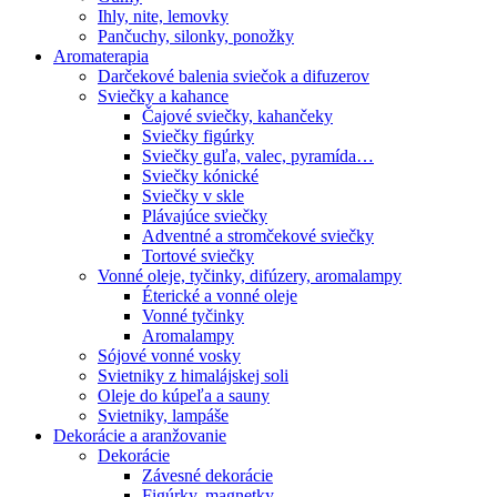
Ihly, nite, lemovky
Pančuchy, silonky, ponožky
Aromaterapia
Darčekové balenia sviečok a difuzerov
Sviečky a kahance
Čajové sviečky, kahančeky
Sviečky figúrky
Sviečky guľa, valec, pyramída…
Sviečky kónické
Sviečky v skle
Plávajúce sviečky
Adventné a stromčekové sviečky
Tortové sviečky
Vonné oleje, tyčinky, difúzery, aromalampy
Éterické a vonné oleje
Vonné tyčinky
Aromalampy
Sójové vonné vosky
Svietniky z himalájskej soli
Oleje do kúpeľa a sauny
Svietniky, lampáše
Dekorácie a aranžovanie
Dekorácie
Závesné dekorácie
Figúrky, magnetky