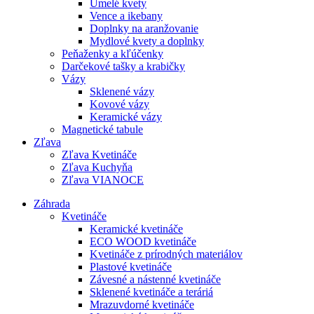
Umelé kvety
Vence a ikebany
Doplnky na aranžovanie
Mydlové kvety a doplnky
Peňaženky a kľúčenky
Darčekové tašky a krabičky
Vázy
Sklenené vázy
Kovové vázy
Keramické vázy
Magnetické tabule
Zľava
Zľava Kvetináče
Zľava Kuchyňa
Zľava VIANOCE
Záhrada
Kvetináče
Keramické kvetináče
ECO WOOD kvetináče
Kvetináče z prírodných materiálov
Plastové kvetináče
Závesné a nástenné kvetináče
Sklenené kvetináče a teráriá
Mrazuvdorné kvetináče