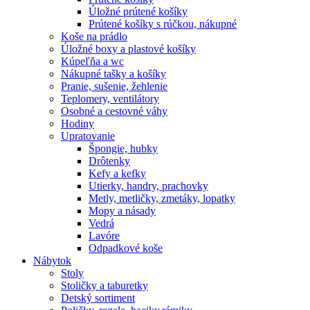
Úložné prútené košíky
Prútené košíky s rúčkou, nákupné
Koše na prádlo
Úložné boxy a plastové košíky
Kúpeľňa a wc
Nákupné tašky a košíky
Pranie, sušenie, žehlenie
Teplomery, ventilátory
Osobné a cestovné váhy
Hodiny
Upratovanie
Špongie, hubky
Drôtenky
Kefy a kefky
Utierky, handry, prachovky
Metly, metličky, zmetáky, lopatky
Mopy a násady
Vedrá
Lavóre
Odpadkové koše
Nábytok
Stoly
Stoličky a taburetky
Detský sortiment