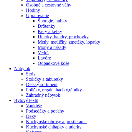
Osobné a cestovné váhy
Hodiny
Upratovanie
Špongie, hubky
Drôtenky
Kefy a kefky
Utierky, handry, prachovky
Metly, metličky, zmetáky, lopatky
Mopy a násady
Vedrá
Lavóre
Odpadkové koše
Nábytok
Stoly
Stoličky a taburetky
Detský sortiment
Poličky, regale, haciky,rámiky
Záhradný nábytok
Bytový textil
Vankúše
Podsedáky a poťahy
Deky
Kuchynské obrusy a prestierania
Kuchynské chňapky a utierky