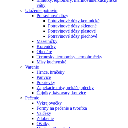
Minútky, teplomery, marinovanie,kuchynské
váhy
Uloženie potravín
Potravinové dózy
Potravinové dózy keramické
Potravinové dózy sklenené
Potravinové dózy plastové
Potravinové dózy plechové
Maselničky
Koreničky
Obedáre
Termosky, termomisy, termohrnčeky
Misy kuchynské
Varenie
Hrnce, hrnčeky
Panvice
Pokrievky
Zapekacie misy, pekáče, plechy
Čajníky, kávovary, konvice
Pečenie
Vykrajovačky
Formy na pečenie a tvorítka
Valčeky
Zdobenie
Ošatky