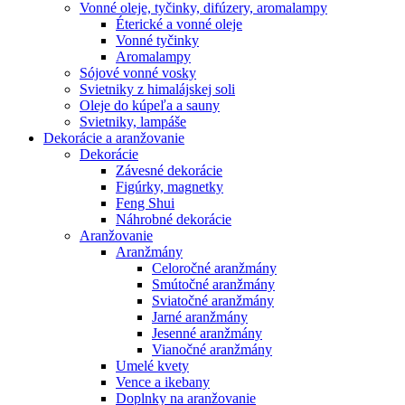
Vonné oleje, tyčinky, difúzery, aromalampy
Éterické a vonné oleje
Vonné tyčinky
Aromalampy
Sójové vonné vosky
Svietniky z himalájskej soli
Oleje do kúpeľa a sauny
Svietniky, lampáše
Dekorácie a aranžovanie
Dekorácie
Závesné dekorácie
Figúrky, magnetky
Feng Shui
Náhrobné dekorácie
Aranžovanie
Aranžmány
Celoročné aranžmány
Smútočné aranžmány
Sviatočné aranžmány
Jarné aranžmány
Jesenné aranžmány
Vianočné aranžmány
Umelé kvety
Vence a ikebany
Doplnky na aranžovanie