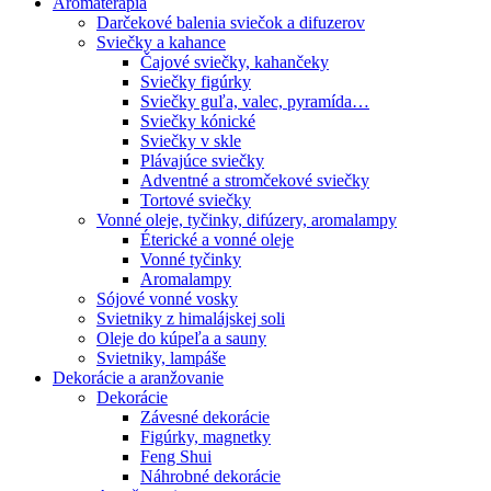
Aromaterapia
Darčekové balenia sviečok a difuzerov
Sviečky a kahance
Čajové sviečky, kahančeky
Sviečky figúrky
Sviečky guľa, valec, pyramída…
Sviečky kónické
Sviečky v skle
Plávajúce sviečky
Adventné a stromčekové sviečky
Tortové sviečky
Vonné oleje, tyčinky, difúzery, aromalampy
Éterické a vonné oleje
Vonné tyčinky
Aromalampy
Sójové vonné vosky
Svietniky z himalájskej soli
Oleje do kúpeľa a sauny
Svietniky, lampáše
Dekorácie a aranžovanie
Dekorácie
Závesné dekorácie
Figúrky, magnetky
Feng Shui
Náhrobné dekorácie