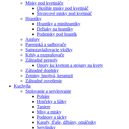
Misky pod kvetináče
Okrúhle misky pod kvetináč
Štvorcové misky pod kvetináč
Hrantíky
Hrantíky a minihrantíky
Držiaky na hrantíky
Podmisky pod hrantík
Amfory
Pareniská a sadbovače
Samozavlažovacie vložky
Krhly a rozprašovače
Záhradné pergoly
Opory ku kvetom a stojany na kvety
Záhradné doplnky
Zeminy, hnojivá, keramzit
Záhradné osvetlenie
Kuchyňa
Stolovanie a servírovanie
Poháre
Hrnčeky a šálky
Taniere
Misy a misky
Podnosy a tácky
Karafy, fľaše, džbány, omáčniky
Servítniky