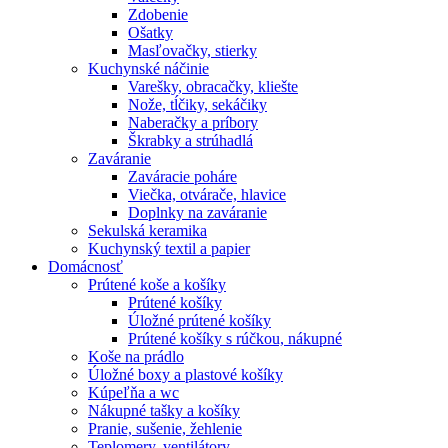
Zdobenie
Ošatky
Masľovačky, stierky
Kuchynské náčinie
Varešky, obracačky, kliešte
Nože, tĺčiky, sekáčiky
Naberačky a príbory
Škrabky a strúhadlá
Zaváranie
Zaváracie poháre
Viečka, otvárače, hlavice
Doplnky na zaváranie
Sekulská keramika
Kuchynský textil a papier
Domácnosť
Prútené koše a košíky
Prútené košíky
Úložné prútené košíky
Prútené košíky s rúčkou, nákupné
Koše na prádlo
Úložné boxy a plastové košíky
Kúpeľňa a wc
Nákupné tašky a košíky
Pranie, sušenie, žehlenie
Teplomery, ventilátory