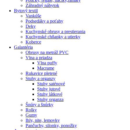
Poličky, regale, haciky,rámiky
Záhradný nábytok
Bytový textil
Vankúše
Podsedáky a poťahy
Deky
Kuchynské obrusy a prestierania
Kuchynské chňapky a utierky
Koberce
Galantéria
Obrusy na metráž PVC
Vlna a priadza
Vlna puffy
Macrame
Rukavice pletené
Stuhy a organzy
Stuhy saténové
Stuhy jutové
Stuhy látkové
Stuhy organza
Šnúry a šnúrky
Rolky
Gumy
Ihly, nite, lemovky
Pančuchy, silonky, ponožky