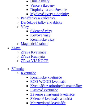
Umelé kvety
Vence a ikebany
Doplnky na aranžovanie
Mydlové kvety a doplnky
Peňaženky a kľúčenky
Darčekové tašky a krabičky
Vázy
Sklenené vázy
Kovové vázy
Keramické vázy
Magnetické tabule
Zľava
Zľava Kvetináče
Zľava Kuchyňa
Zľava VIANOCE
Záhrada
Kvetináče
Keramické kvetináče
ECO WOOD kvetináče
Kvetináče z prírodných materiálov
Plastové kvetináče
Závesné a nástenné kvetináče
Sklenené kvetináče a teráriá
Mrazuvdorné kvetináče