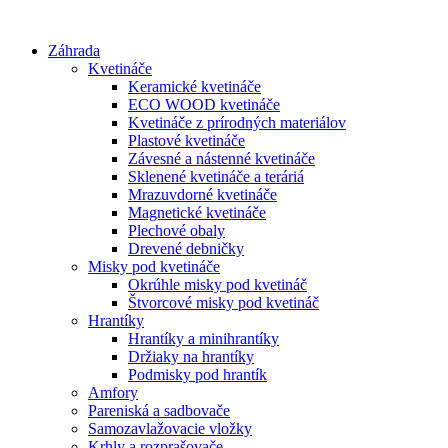
Preskočiť
na
Záhrada
obsah
Kvetináče
Keramické kvetináče
ECO WOOD kvetináče
Kvetináče z prírodných materiálov
Plastové kvetináče
Závesné a nástenné kvetináče
Sklenené kvetináče a teráriá
Mrazuvdorné kvetináče
Magnetické kvetináče
Plechové obaly
Drevené debničky
Misky pod kvetináče
Okrúhle misky pod kvetináč
Štvorcové misky pod kvetináč
Hrantíky
Hrantíky a minihrantíky
Držiaky na hrantíky
Podmisky pod hrantík
Amfory
Pareniská a sadbovače
Samozavlažovacie vložky
Krhly a rozprašovače