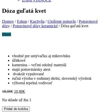
Zľava VIANOCE
Dóza guľatá kvet
Domov
/
Eshop
/
Kuchyňa
/
Uloženie potravín
/
Potravinové
dózy
/
Potravinové dózy keramické
/ Dóza guľatá kvet
Zľava!
vhodné pre umývačku aj mikrovlnku
úžitkové
kamenina – veľmi odolný materiál
majú potravinársky atest
dvakrát vypalované
ručná výroba v rodinnej dielni, slovenský výrobok
výborná tepelná vodivosť
Pôvodná
Aktuálna
18,00
€
10,80
€
cena
cena
Na sklade už iba 1
bola:
je:
18,00€.
10,80€.
množstvo
Pridať do košíka