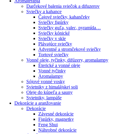
Aromaterapia
Darčekové balenia sviečok a difuzerov
Sviečky a kahance
Čajové sviečky, kahančeky
Sviečky figúrky
Sviečky guľa, valec, pyramída…
Sviečky kónické
Sviečky v skle
Plávajúce sviečky
Adventné a stromčekové sviečky
Tortové sviečky
Vonné oleje, tyčinky, difúzery, aromalampy
Éterické a vonné oleje
Vonné tyčinky
Aromalampy
Sójové vonné vosky
Svietniky z himalájskej soli
Oleje do kúpeľa a sauny
Svietniky, lampáše
Dekorácie a aranžovanie
Dekorácie
Závesné dekorácie
Figúrky, magnetky
Feng Shui
Náhrobné dekorácie