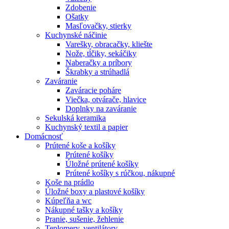
Zdobenie
Ošatky
Masľovačky, stierky
Kuchynské náčinie
Varešky, obracačky, kliešte
Nože, tĺčiky, sekáčiky
Naberačky a príbory
Škrabky a strúhadlá
Zaváranie
Zaváracie poháre
Viečka, otvárače, hlavice
Doplnky na zaváranie
Sekulská keramika
Kuchynský textil a papier
Domácnosť
Prútené koše a košíky
Prútené košíky
Úložné prútené košíky
Prútené košíky s rúčkou, nákupné
Koše na prádlo
Úložné boxy a plastové košíky
Kúpeľňa a wc
Nákupné tašky a košíky
Pranie, sušenie, žehlenie
Teplomery, ventilátory