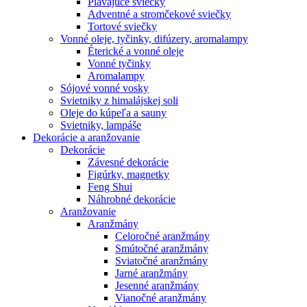
Plávajúce sviečky
Adventné a stromčekové sviečky
Tortové sviečky
Vonné oleje, tyčinky, difúzery, aromalampy
Éterické a vonné oleje
Vonné tyčinky
Aromalampy
Sójové vonné vosky
Svietniky z himalájskej soli
Oleje do kúpeľa a sauny
Svietniky, lampáše
Dekorácie a aranžovanie
Dekorácie
Závesné dekorácie
Figúrky, magnetky
Feng Shui
Náhrobné dekorácie
Aranžovanie
Aranžmány
Celoročné aranžmány
Smútočné aranžmány
Sviatočné aranžmány
Jarné aranžmány
Jesenné aranžmány
Vianočné aranžmány