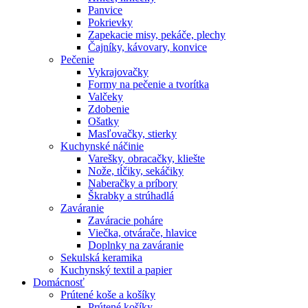
Panvice
Pokrievky
Zapekacie misy, pekáče, plechy
Čajníky, kávovary, konvice
Pečenie
Vykrajovačky
Formy na pečenie a tvorítka
Valčeky
Zdobenie
Ošatky
Masľovačky, stierky
Kuchynské náčinie
Varešky, obracačky, kliešte
Nože, tĺčiky, sekáčiky
Naberačky a príbory
Škrabky a strúhadlá
Zaváranie
Zaváracie poháre
Viečka, otvárače, hlavice
Doplnky na zaváranie
Sekulská keramika
Kuchynský textil a papier
Domácnosť
Prútené koše a košíky
Prútené košíky