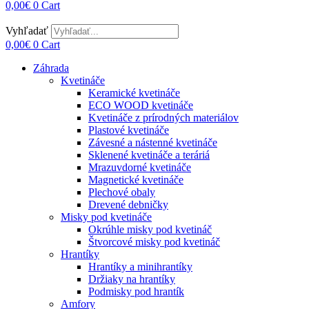
0,00
€
0
Cart
Vyhľadať
0,00
€
0
Cart
Záhrada
Kvetináče
Keramické kvetináče
ECO WOOD kvetináče
Kvetináče z prírodných materiálov
Plastové kvetináče
Závesné a nástenné kvetináče
Sklenené kvetináče a teráriá
Mrazuvdorné kvetináče
Magnetické kvetináče
Plechové obaly
Drevené debničky
Misky pod kvetináče
Okrúhle misky pod kvetináč
Štvorcové misky pod kvetináč
Hrantíky
Hrantíky a minihrantíky
Držiaky na hrantíky
Podmisky pod hrantík
Amfory