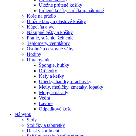
Úložné prútené košíky
Prútené košíky s rúčkou, nákupné
Koše na prádlo
Úložné boxy a plastové košíky
Kúpeľňa a wc
Nákupné tašky a košíky
Pranie, sušenie, žehlenie
Teplomery, ventilátory
Osobné a cestovné váhy
Hodiny
Upratovanie
Špongie, hubky
Drôtenky
Kefy a kefky
Utierky, handry, prachovky
Metly, metličky, zmetáky, lopatky
Mopy a násady
Vedrá
Lavóre
Odpadkové koše
Nábytok
Stoly
Stoličky a taburetky
Detský sortiment