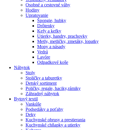
Osobné a cestovné váhy
Hodiny
Upratovanie
Špongie, hubky
Drôtenky
Kefy a kefky
Utierky, handry, prachovky
Metly, metličky, zmetáky, lopatky
Mopy a násady
Vedrá
Lavóre
Odpadkové koše
Nábytok
Stoly
Stoličky a taburetky
Detský sortiment
Poličky, regale, haciky,rámiky
Záhradný nábytok
Bytový textil
Vankúše
Podsedáky a poťahy
Deky
Kuchynské obrusy a prestierania
Kuchynské chňapky a utierky