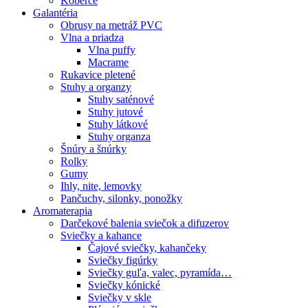
Koberce
Galantéria
Obrusy na metráž PVC
Vlna a priadza
Vlna puffy
Macrame
Rukavice pletené
Stuhy a organzy
Stuhy saténové
Stuhy jutové
Stuhy látkové
Stuhy organza
Šnúry a šnúrky
Rolky
Gumy
Ihly, nite, lemovky
Pančuchy, silonky, ponožky
Aromaterapia
Darčekové balenia sviečok a difuzerov
Sviečky a kahance
Čajové sviečky, kahančeky
Sviečky figúrky
Sviečky guľa, valec, pyramída…
Sviečky kónické
Sviečky v skle