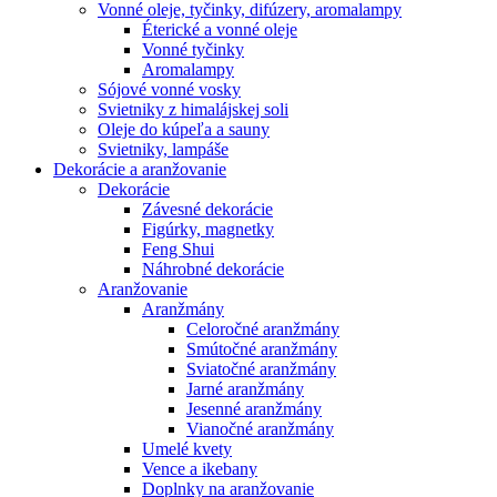
Vonné oleje, tyčinky, difúzery, aromalampy
Éterické a vonné oleje
Vonné tyčinky
Aromalampy
Sójové vonné vosky
Svietniky z himalájskej soli
Oleje do kúpeľa a sauny
Svietniky, lampáše
Dekorácie a aranžovanie
Dekorácie
Závesné dekorácie
Figúrky, magnetky
Feng Shui
Náhrobné dekorácie
Aranžovanie
Aranžmány
Celoročné aranžmány
Smútočné aranžmány
Sviatočné aranžmány
Jarné aranžmány
Jesenné aranžmány
Vianočné aranžmány
Umelé kvety
Vence a ikebany
Doplnky na aranžovanie