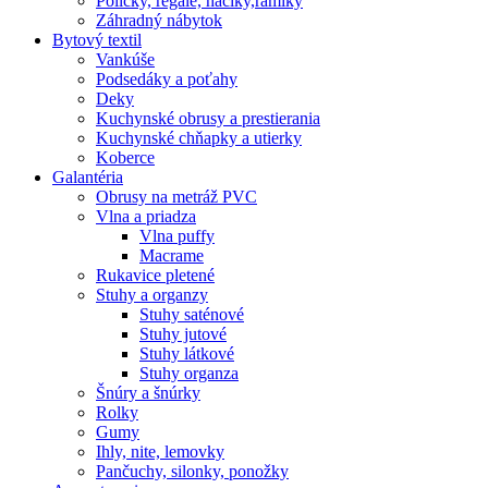
Poličky, regale, haciky,rámiky
Záhradný nábytok
Bytový textil
Vankúše
Podsedáky a poťahy
Deky
Kuchynské obrusy a prestierania
Kuchynské chňapky a utierky
Koberce
Galantéria
Obrusy na metráž PVC
Vlna a priadza
Vlna puffy
Macrame
Rukavice pletené
Stuhy a organzy
Stuhy saténové
Stuhy jutové
Stuhy látkové
Stuhy organza
Šnúry a šnúrky
Rolky
Gumy
Ihly, nite, lemovky
Pančuchy, silonky, ponožky