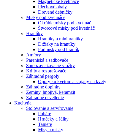
Magnetické kvetináče
Plechové obaly
Drevené debničky
Misky pod kvetináče
Okrúhle misky pod kvetináč
Štvorcové misky pod kvetináč
Hrantíky
Hrantíky a minihrantíky
Držiaky na hrantíky
Podmisky pod hrantík
Amfory
Pareniská a sadbovače
Samozavlažovacie vložky
Krhly a rozprašovače
Záhradné pergoly
Opory ku kvetom a stojany na kvety
Záhradné doplnky
Zeminy, hnojivá, keramzit
Záhradné osvetlenie
Kuchyňa
Stolovanie a servírovanie
Poháre
Hrnčeky a šálky
Taniere
Misy a misky