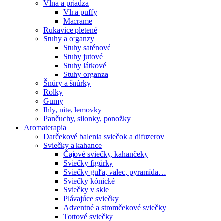
Vlna a priadza
Vlna puffy
Macrame
Rukavice pletené
Stuhy a organzy
Stuhy saténové
Stuhy jutové
Stuhy látkové
Stuhy organza
Šnúry a šnúrky
Rolky
Gumy
Ihly, nite, lemovky
Pančuchy, silonky, ponožky
Aromaterapia
Darčekové balenia sviečok a difuzerov
Sviečky a kahance
Čajové sviečky, kahančeky
Sviečky figúrky
Sviečky guľa, valec, pyramída…
Sviečky kónické
Sviečky v skle
Plávajúce sviečky
Adventné a stromčekové sviečky
Tortové sviečky