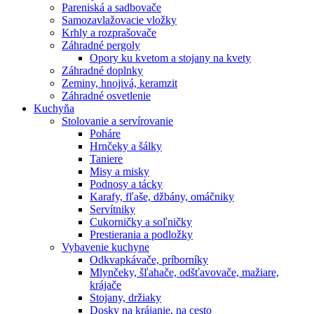
Pareniská a sadbovače
Samozavlažovacie vložky
Krhly a rozprašovače
Záhradné pergoly
Opory ku kvetom a stojany na kvety
Záhradné doplnky
Zeminy, hnojivá, keramzit
Záhradné osvetlenie
Kuchyňa
Stolovanie a servírovanie
Poháre
Hrnčeky a šálky
Taniere
Misy a misky
Podnosy a tácky
Karafy, fľaše, džbány, omáčniky
Servítniky
Cukorničky a soľničky
Prestierania a podložky
Vybavenie kuchyne
Odkvapkávače, príborníky
Mlynčeky, šľahače, odšťavovače, mažiare,
krájače
Stojany, držiaky
Dosky na krájanie, na cesto