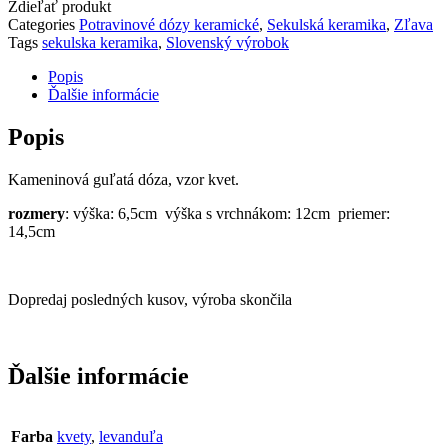
Dóza
Zdieľať produkt
guľatá
Categories
Potravinové dózy keramické
,
Sekulská keramika
,
Zľava
kvet
Tags
sekulska keramika
,
Slovenský výrobok
Popis
Ďalšie informácie
Popis
Kameninová guľatá dóza, vzor kvet.
rozmery
: výška: 6,5cm výška s vrchnákom: 12cm priemer:
14,5cm
Dopredaj posledných kusov, výroba skončila
Ďalšie informácie
Farba
kvety
,
levanduľa