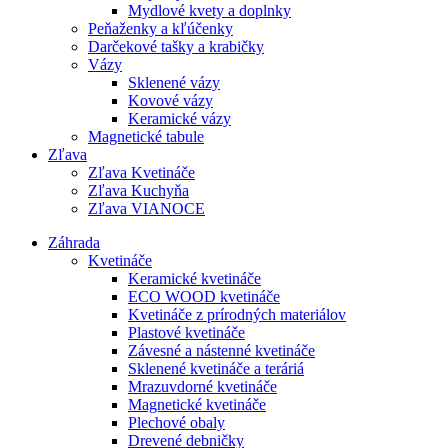
Mydlové kvety a doplnky
Peňaženky a kľúčenky
Darčekové tašky a krabičky
Vázy
Sklenené vázy
Kovové vázy
Keramické vázy
Magnetické tabule
Zľava
Zľava Kvetináče
Zľava Kuchyňa
Zľava VIANOCE
Záhrada
Kvetináče
Keramické kvetináče
ECO WOOD kvetináče
Kvetináče z prírodných materiálov
Plastové kvetináče
Závesné a nástenné kvetináče
Sklenené kvetináče a teráriá
Mrazuvdorné kvetináče
Magnetické kvetináče
Plechové obaly
Drevené debničky