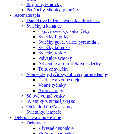
Ihly, nite, lemovky
Pančuchy, silonky, ponožky
Aromaterapia
Darčekové balenia sviečok a difuzerov
Sviečky a kahance
Čajové sviečky, kahančeky
Sviečky figúrky
Sviečky guľa, valec, pyramída…
Sviečky kónické
Sviečky v skle
Plávajúce sviečky
Adventné a stromčekové sviečky
Tortové sviečky
Vonné oleje, tyčinky, difúzery, aromalampy
Éterické a vonné oleje
Vonné tyčinky
Aromalampy
Sójové vonné vosky
Svietniky z himalájskej soli
Oleje do kúpeľa a sauny
Svietniky, lampáše
Dekorácie a aranžovanie
Dekorácie
Závesné dekorácie
Figúrky, magnetky