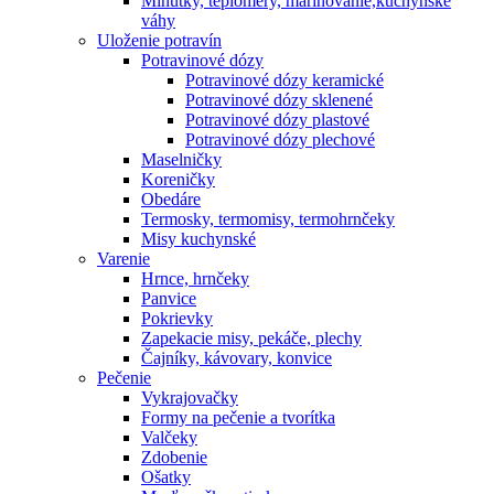
Minútky, teplomery, marinovanie,kuchynské
váhy
Uloženie potravín
Potravinové dózy
Potravinové dózy keramické
Potravinové dózy sklenené
Potravinové dózy plastové
Potravinové dózy plechové
Maselničky
Koreničky
Obedáre
Termosky, termomisy, termohrnčeky
Misy kuchynské
Varenie
Hrnce, hrnčeky
Panvice
Pokrievky
Zapekacie misy, pekáče, plechy
Čajníky, kávovary, konvice
Pečenie
Vykrajovačky
Formy na pečenie a tvorítka
Valčeky
Zdobenie
Ošatky