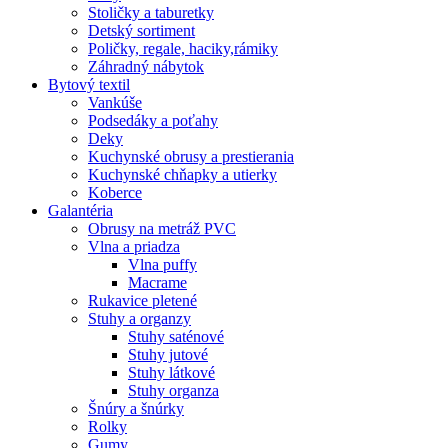
Stoličky a taburetky
Detský sortiment
Poličky, regale, haciky,rámiky
Záhradný nábytok
Bytový textil
Vankúše
Podsedáky a poťahy
Deky
Kuchynské obrusy a prestierania
Kuchynské chňapky a utierky
Koberce
Galantéria
Obrusy na metráž PVC
Vlna a priadza
Vlna puffy
Macrame
Rukavice pletené
Stuhy a organzy
Stuhy saténové
Stuhy jutové
Stuhy látkové
Stuhy organza
Šnúry a šnúrky
Rolky
Gumy