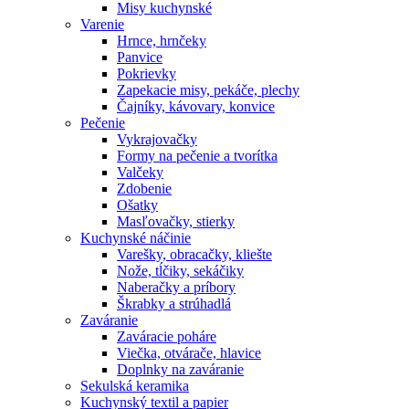
Misy kuchynské
Varenie
Hrnce, hrnčeky
Panvice
Pokrievky
Zapekacie misy, pekáče, plechy
Čajníky, kávovary, konvice
Pečenie
Vykrajovačky
Formy na pečenie a tvorítka
Valčeky
Zdobenie
Ošatky
Masľovačky, stierky
Kuchynské náčinie
Varešky, obracačky, kliešte
Nože, tĺčiky, sekáčiky
Naberačky a príbory
Škrabky a strúhadlá
Zaváranie
Zaváracie poháre
Viečka, otvárače, hlavice
Doplnky na zaváranie
Sekulská keramika
Kuchynský textil a papier