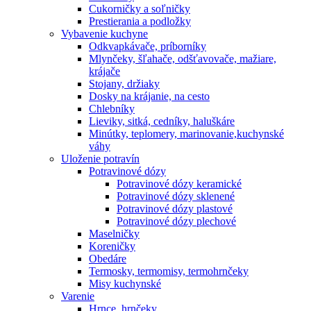
Cukorničky a soľničky
Prestierania a podložky
Vybavenie kuchyne
Odkvapkávače, príborníky
Mlynčeky, šľahače, odšťavovače, mažiare,
krájače
Stojany, držiaky
Dosky na krájanie, na cesto
Chlebníky
Lieviky, sitká, cedníky, haluškáre
Minútky, teplomery, marinovanie,kuchynské
váhy
Uloženie potravín
Potravinové dózy
Potravinové dózy keramické
Potravinové dózy sklenené
Potravinové dózy plastové
Potravinové dózy plechové
Maselničky
Koreničky
Obedáre
Termosky, termomisy, termohrnčeky
Misy kuchynské
Varenie
Hrnce, hrnčeky