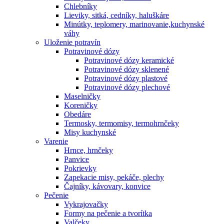
Chlebníky
Lieviky, sitká, cedníky, haluškáre
Minútky, teplomery, marinovanie,kuchynské
váhy
Uloženie potravín
Potravinové dózy
Potravinové dózy keramické
Potravinové dózy sklenené
Potravinové dózy plastové
Potravinové dózy plechové
Maselničky
Koreničky
Obedáre
Termosky, termomisy, termohrnčeky
Misy kuchynské
Varenie
Hrnce, hrnčeky
Panvice
Pokrievky
Zapekacie misy, pekáče, plechy
Čajníky, kávovary, konvice
Pečenie
Vykrajovačky
Formy na pečenie a tvorítka
Valčeky