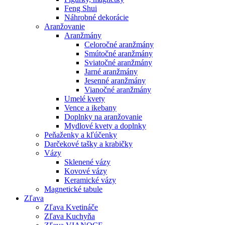
Feng Shui
Náhrobné dekorácie
Aranžovanie
Aranžmány
Celoročné aranžmány
Smútočné aranžmány
Sviatočné aranžmány
Jarné aranžmány
Jesenné aranžmány
Vianočné aranžmány
Umelé kvety
Vence a ikebany
Doplnky na aranžovanie
Mydlové kvety a doplnky
Peňaženky a kľúčenky
Darčekové tašky a krabičky
Vázy
Sklenené vázy
Kovové vázy
Keramické vázy
Magnetické tabule
Zľava
Zľava Kvetináče
Zľava Kuchyňa