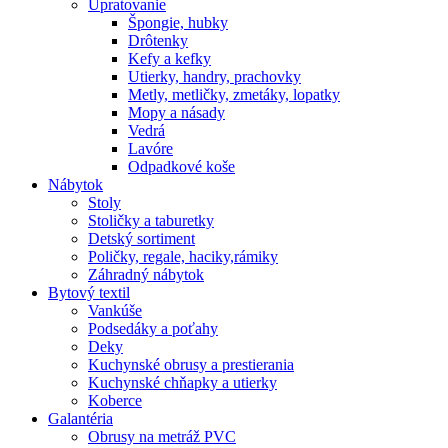
Upratovanie
Špongie, hubky
Drôtenky
Kefy a kefky
Utierky, handry, prachovky
Metly, metličky, zmetáky, lopatky
Mopy a násady
Vedrá
Lavóre
Odpadkové koše
Nábytok
Stoly
Stoličky a taburetky
Detský sortiment
Poličky, regale, haciky,rámiky
Záhradný nábytok
Bytový textil
Vankúše
Podsedáky a poťahy
Deky
Kuchynské obrusy a prestierania
Kuchynské chňapky a utierky
Koberce
Galantéria
Obrusy na metráž PVC