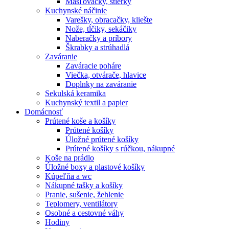
Masľovačky, stierky
Kuchynské náčinie
Varešky, obracačky, kliešte
Nože, tĺčiky, sekáčiky
Naberačky a príbory
Škrabky a strúhadlá
Zaváranie
Zaváracie poháre
Viečka, otvárače, hlavice
Doplnky na zaváranie
Sekulská keramika
Kuchynský textil a papier
Domácnosť
Prútené koše a košíky
Prútené košíky
Úložné prútené košíky
Prútené košíky s rúčkou, nákupné
Koše na prádlo
Úložné boxy a plastové košíky
Kúpeľňa a wc
Nákupné tašky a košíky
Pranie, sušenie, žehlenie
Teplomery, ventilátory
Osobné a cestovné váhy
Hodiny