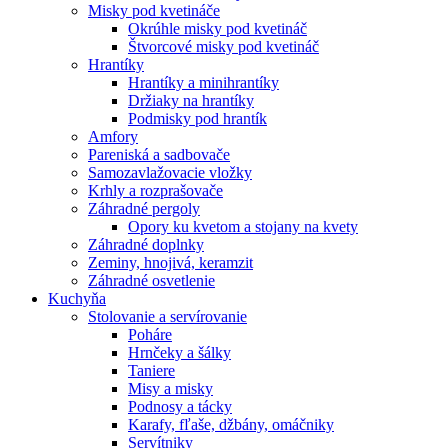
Misky pod kvetináče
Okrúhle misky pod kvetináč
Štvorcové misky pod kvetináč
Hrantíky
Hrantíky a minihrantíky
Držiaky na hrantíky
Podmisky pod hrantík
Amfory
Pareniská a sadbovače
Samozavlažovacie vložky
Krhly a rozprašovače
Záhradné pergoly
Opory ku kvetom a stojany na kvety
Záhradné doplnky
Zeminy, hnojivá, keramzit
Záhradné osvetlenie
Kuchyňa
Stolovanie a servírovanie
Poháre
Hrnčeky a šálky
Taniere
Misy a misky
Podnosy a tácky
Karafy, fľaše, džbány, omáčniky
Servítniky