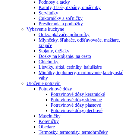
Podnosy a tácky
Karafy, fľaše, džbány, omáčniky
Servítniky
Cukorničky a soľničky
Prestierania a podložky
Vybavenie kuchyne
Odkvapkávače, príborníky
Mlynčeky, šľahače, odšťavovače, mažiare,
krájače
Stojany, držiaky
Dosky na krájanie, na cesto
Chlebníky
Lieviky, sitká, cedníky, haluškáre
Minútky, teplomery, marinovanie,kuchynské
váhy
Uloženie potravín
Potravinové dózy
Potravinové dózy keramické
Potravinové dózy sklenené
Potravinové dózy plastové
Potravinové dózy plechové
Maselničky
Koreničky
Obedáre
Termosky, termomisy, termohrnčeky