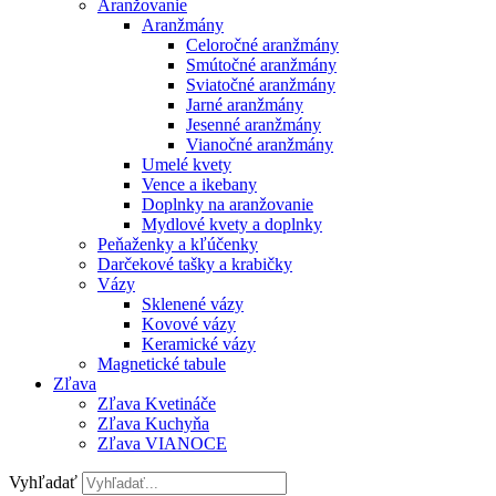
Aranžovanie
Aranžmány
Celoročné aranžmány
Smútočné aranžmány
Sviatočné aranžmány
Jarné aranžmány
Jesenné aranžmány
Vianočné aranžmány
Umelé kvety
Vence a ikebany
Doplnky na aranžovanie
Mydlové kvety a doplnky
Peňaženky a kľúčenky
Darčekové tašky a krabičky
Vázy
Sklenené vázy
Kovové vázy
Keramické vázy
Magnetické tabule
Zľava
Zľava Kvetináče
Zľava Kuchyňa
Zľava VIANOCE
Vyhľadať