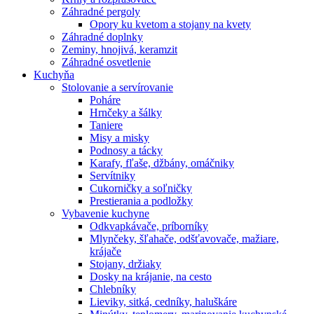
Záhradné pergoly
Opory ku kvetom a stojany na kvety
Záhradné doplnky
Zeminy, hnojivá, keramzit
Záhradné osvetlenie
Kuchyňa
Stolovanie a servírovanie
Poháre
Hrnčeky a šálky
Taniere
Misy a misky
Podnosy a tácky
Karafy, fľaše, džbány, omáčniky
Servítniky
Cukorničky a soľničky
Prestierania a podložky
Vybavenie kuchyne
Odkvapkávače, príborníky
Mlynčeky, šľahače, odšťavovače, mažiare,
krájače
Stojany, držiaky
Dosky na krájanie, na cesto
Chlebníky
Lieviky, sitká, cedníky, haluškáre