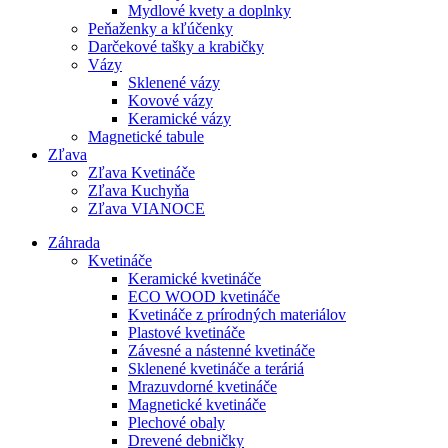
Mydlové kvety a doplnky
Peňaženky a kľúčenky
Darčekové tašky a krabičky
Vázy
Sklenené vázy
Kovové vázy
Keramické vázy
Magnetické tabule
Zľava
Zľava Kvetináče
Zľava Kuchyňa
Zľava VIANOCE
Záhrada
Kvetináče
Keramické kvetináče
ECO WOOD kvetináče
Kvetináče z prírodných materiálov
Plastové kvetináče
Závesné a nástenné kvetináče
Sklenené kvetináče a teráriá
Mrazuvdorné kvetináče
Magnetické kvetináče
Plechové obaly
Drevené debničky