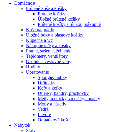
Domácnosť
Prútené koše a košíky
Prútené košíky
Úložné prútené košíky
Prútené košíky s rúčkou, nákupné
Koše na prádlo
Úložné boxy a plastové košíky
Kúpeľňa a wc
Nákupné tašky a košíky
Pranie, sušenie, žehlenie
Teplomery, ventilátory
Osobné a cestovné váhy
Hodiny
Upratovanie
Špongie, hubky
Drôtenky
Kefy a kefky
Utierky, handry, prachovky
Metly, metličky, zmetáky, lopatky
Mopy a násady
Vedrá
Lavóre
Odpadkové koše
Nábytok
Stoly