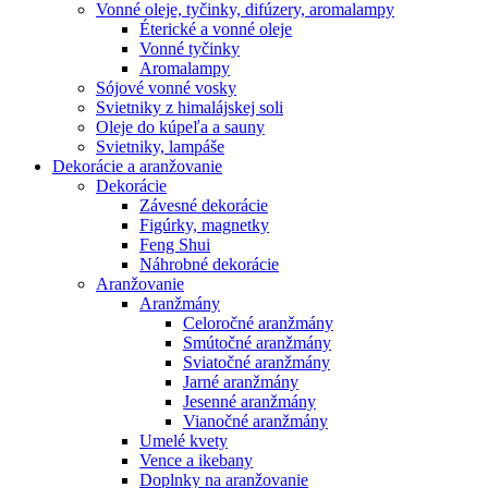
Vonné oleje, tyčinky, difúzery, aromalampy
Éterické a vonné oleje
Vonné tyčinky
Aromalampy
Sójové vonné vosky
Svietniky z himalájskej soli
Oleje do kúpeľa a sauny
Svietniky, lampáše
Dekorácie a aranžovanie
Dekorácie
Závesné dekorácie
Figúrky, magnetky
Feng Shui
Náhrobné dekorácie
Aranžovanie
Aranžmány
Celoročné aranžmány
Smútočné aranžmány
Sviatočné aranžmány
Jarné aranžmány
Jesenné aranžmány
Vianočné aranžmány
Umelé kvety
Vence a ikebany
Doplnky na aranžovanie