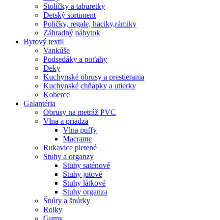
Stoličky a taburetky
Detský sortiment
Poličky, regale, haciky,rámiky
Záhradný nábytok
Bytový textil
Vankúše
Podsedáky a poťahy
Deky
Kuchynské obrusy a prestierania
Kuchynské chňapky a utierky
Koberce
Galantéria
Obrusy na metráž PVC
Vlna a priadza
Vlna puffy
Macrame
Rukavice pletené
Stuhy a organzy
Stuhy saténové
Stuhy jutové
Stuhy látkové
Stuhy organza
Šnúry a šnúrky
Rolky
Gumy