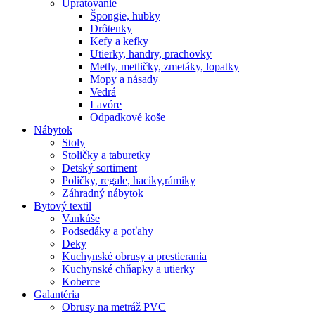
Upratovanie
Špongie, hubky
Drôtenky
Kefy a kefky
Utierky, handry, prachovky
Metly, metličky, zmetáky, lopatky
Mopy a násady
Vedrá
Lavóre
Odpadkové koše
Nábytok
Stoly
Stoličky a taburetky
Detský sortiment
Poličky, regale, haciky,rámiky
Záhradný nábytok
Bytový textil
Vankúše
Podsedáky a poťahy
Deky
Kuchynské obrusy a prestierania
Kuchynské chňapky a utierky
Koberce
Galantéria
Obrusy na metráž PVC