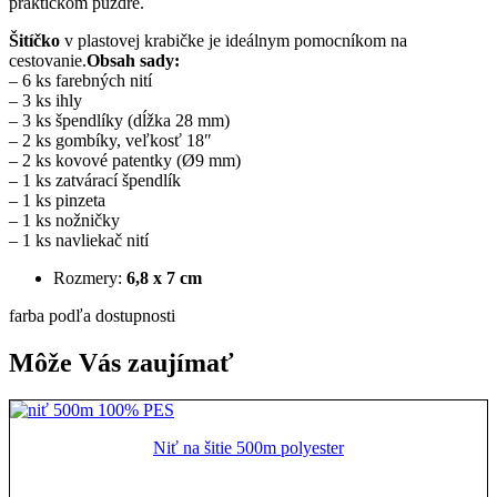
praktickom púzdre.
Šitíčko
v plastovej krabičke je ideálnym pomocníkom na
cestovanie.
Obsah sady:
– 6 ks farebných nití
– 3 ks ihly
– 3 ks špendlíky (dĺžka 28 mm)
– 2 ks gombíky, veľkosť 18″
– 2 ks kovové patentky (Ø9 mm)
– 1 ks zatvárací špendlík
– 1 ks pinzeta
– 1 ks nožničky
– 1 ks navliekač nití
Rozmery:
6,8 x 7 cm
farba podľa dostupnosti
Môže Vás zaujímať
Niť na šitie 500m polyester