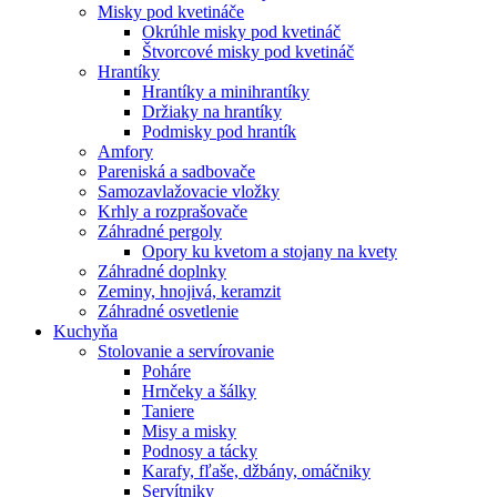
Misky pod kvetináče
Okrúhle misky pod kvetináč
Štvorcové misky pod kvetináč
Hrantíky
Hrantíky a minihrantíky
Držiaky na hrantíky
Podmisky pod hrantík
Amfory
Pareniská a sadbovače
Samozavlažovacie vložky
Krhly a rozprašovače
Záhradné pergoly
Opory ku kvetom a stojany na kvety
Záhradné doplnky
Zeminy, hnojivá, keramzit
Záhradné osvetlenie
Kuchyňa
Stolovanie a servírovanie
Poháre
Hrnčeky a šálky
Taniere
Misy a misky
Podnosy a tácky
Karafy, fľaše, džbány, omáčniky
Servítniky