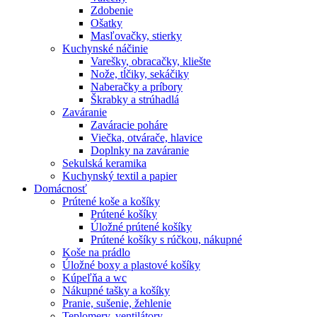
Zdobenie
Ošatky
Masľovačky, stierky
Kuchynské náčinie
Varešky, obracačky, kliešte
Nože, tĺčiky, sekáčiky
Naberačky a príbory
Škrabky a strúhadlá
Zaváranie
Zaváracie poháre
Viečka, otvárače, hlavice
Doplnky na zaváranie
Sekulská keramika
Kuchynský textil a papier
Domácnosť
Prútené koše a košíky
Prútené košíky
Úložné prútené košíky
Prútené košíky s rúčkou, nákupné
Koše na prádlo
Úložné boxy a plastové košíky
Kúpeľňa a wc
Nákupné tašky a košíky
Pranie, sušenie, žehlenie
Teplomery, ventilátory