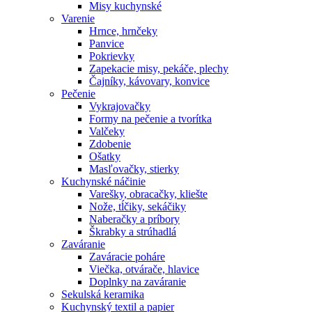
Misy kuchynské
Varenie
Hrnce, hrnčeky
Panvice
Pokrievky
Zapekacie misy, pekáče, plechy
Čajníky, kávovary, konvice
Pečenie
Vykrajovačky
Formy na pečenie a tvorítka
Valčeky
Zdobenie
Ošatky
Masľovačky, stierky
Kuchynské náčinie
Varešky, obracačky, kliešte
Nože, tĺčiky, sekáčiky
Naberačky a príbory
Škrabky a strúhadlá
Zaváranie
Zaváracie poháre
Viečka, otvárače, hlavice
Doplnky na zaváranie
Sekulská keramika
Kuchynský textil a papier