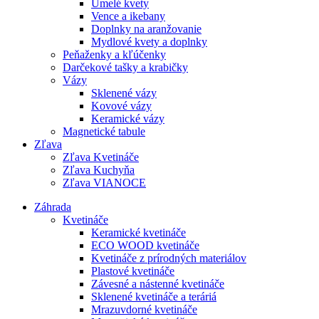
Umelé kvety
Vence a ikebany
Doplnky na aranžovanie
Mydlové kvety a doplnky
Peňaženky a kľúčenky
Darčekové tašky a krabičky
Vázy
Sklenené vázy
Kovové vázy
Keramické vázy
Magnetické tabule
Zľava
Zľava Kvetináče
Zľava Kuchyňa
Zľava VIANOCE
Záhrada
Kvetináče
Keramické kvetináče
ECO WOOD kvetináče
Kvetináče z prírodných materiálov
Plastové kvetináče
Závesné a nástenné kvetináče
Sklenené kvetináče a teráriá
Mrazuvdorné kvetináče