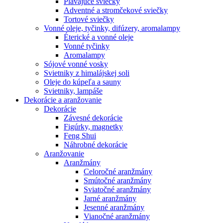
Plávajúce sviečky
Adventné a stromčekové sviečky
Tortové sviečky
Vonné oleje, tyčinky, difúzery, aromalampy
Éterické a vonné oleje
Vonné tyčinky
Aromalampy
Sójové vonné vosky
Svietniky z himalájskej soli
Oleje do kúpeľa a sauny
Svietniky, lampáše
Dekorácie a aranžovanie
Dekorácie
Závesné dekorácie
Figúrky, magnetky
Feng Shui
Náhrobné dekorácie
Aranžovanie
Aranžmány
Celoročné aranžmány
Smútočné aranžmány
Sviatočné aranžmány
Jarné aranžmány
Jesenné aranžmány
Vianočné aranžmány