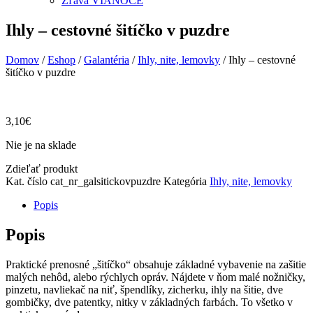
Zľava VIANOCE
Ihly – cestovné šitíčko v puzdre
Domov
/
Eshop
/
Galantéria
/
Ihly, nite, lemovky
/ Ihly – cestovné
šitíčko v puzdre
3,10
€
Nie je na sklade
Zdieľať produkt
Kat. číslo
cat_nr_galsitickovpuzdre
Kategória
Ihly, nite, lemovky
Popis
Popis
Praktické prenosné „šitíčko“ obsahuje základné vybavenie na zašitie
malých nehôd, alebo rýchlych opráv. Nájdete v ňom malé nožničky,
pinzetu, navliekač na niť, špendlíky, zicherku, ihly na šitie, dve
gombičky, dve patentky, nitky v základných farbách. To všetko v