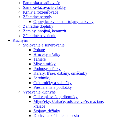
Pareniská a sadbovače
Samozavlažovacie vložky
Krhly a rozprašovače
Záhradné pergoly
Opory ku kvetom a stojany na kvety
Záhradné doplnky
Zeminy, hnojivá, keramzit
Záhradné osvetlenie
Kuchyňa
Stolovanie a servírovanie
Poháre
Hrnčeky a šálky
Taniere
Misy a misky
Podnosy a tácky
Karafy, fľaše, džbány, omáčniky
Servítniky
Cukorničky a soľničky
Prestierania a podložky
Vybavenie kuchyne
Odkvapkávače, príborníky
Mlynčeky, šľahače, odšťavovače, mažiare,
krájače
Stojany, držiaky
Dosky na krájanie, na cesto