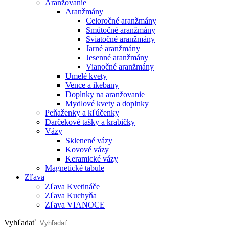
Aranžovanie
Aranžmány
Celoročné aranžmány
Smútočné aranžmány
Sviatočné aranžmány
Jarné aranžmány
Jesenné aranžmány
Vianočné aranžmány
Umelé kvety
Vence a ikebany
Doplnky na aranžovanie
Mydlové kvety a doplnky
Peňaženky a kľúčenky
Darčekové tašky a krabičky
Vázy
Sklenené vázy
Kovové vázy
Keramické vázy
Magnetické tabule
Zľava
Zľava Kvetináče
Zľava Kuchyňa
Zľava VIANOCE
Vyhľadať