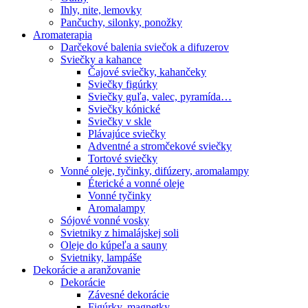
Ihly, nite, lemovky
Pančuchy, silonky, ponožky
Aromaterapia
Darčekové balenia sviečok a difuzerov
Sviečky a kahance
Čajové sviečky, kahančeky
Sviečky figúrky
Sviečky guľa, valec, pyramída…
Sviečky kónické
Sviečky v skle
Plávajúce sviečky
Adventné a stromčekové sviečky
Tortové sviečky
Vonné oleje, tyčinky, difúzery, aromalampy
Éterické a vonné oleje
Vonné tyčinky
Aromalampy
Sójové vonné vosky
Svietniky z himalájskej soli
Oleje do kúpeľa a sauny
Svietniky, lampáše
Dekorácie a aranžovanie
Dekorácie
Závesné dekorácie
Figúrky, magnetky