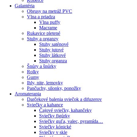
Koberce
Galantéria
Obrusy na metráž PVC
Vlna a priadza
Vlna puffy
Macrame
Rukavice pletené
Stuhy a organzy
Stuhy saténové
Stuhy jutové
Stuhy látkové
Stuhy organza
Šnúry a šnúrky
Rolky
Gumy
Ihly, nite, lemovky
Pančuchy, silonky, ponožky
Aromaterapia
Darčekové balenia sviečok a difuzerov
Sviečky a kahance
Čajové sviečky, kahančeky
Sviečky figúrky
Sviečky guľa, valec, pyramída…
Sviečky kónické
Sviečky v skle