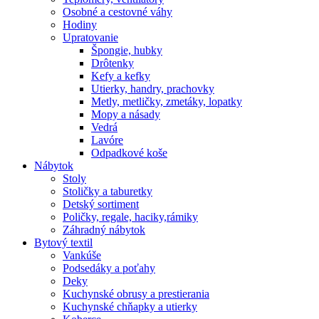
Osobné a cestovné váhy
Hodiny
Upratovanie
Špongie, hubky
Drôtenky
Kefy a kefky
Utierky, handry, prachovky
Metly, metličky, zmetáky, lopatky
Mopy a násady
Vedrá
Lavóre
Odpadkové koše
Nábytok
Stoly
Stoličky a taburetky
Detský sortiment
Poličky, regale, haciky,rámiky
Záhradný nábytok
Bytový textil
Vankúše
Podsedáky a poťahy
Deky
Kuchynské obrusy a prestierania
Kuchynské chňapky a utierky