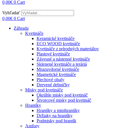
0,00
€
0
Cart
Vyhľadať
0,00
€
0
Cart
Záhrada
Kvetináče
Keramické kvetináče
ECO WOOD kvetináče
Kvetináče z prírodných materiálov
Plastové kvetináče
Závesné a nástenné kvetináče
Sklenené kvetináče a teráriá
Mrazuvdorné kvetináče
Magnetické kvetináče
Plechové obaly
Drevené debničky
Misky pod kvetináče
Okrúhle misky pod kvetináč
Štvorcové misky pod kvetináč
Hrantíky
Hrantíky a minihrantíky
Držiaky na hrantíky
Podmisky pod hrantík
Amfory