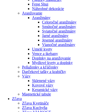
Feng Shui
Náhrobné dekorácie
Aranžovanie
Aranžmány
Celoročné aranžmány
Smútočné aranžmány
Sviatočné aranžmány
Jarné aranžmány
Jesenné aranžmány
Vianočné aranžmány
Umelé kvety
Vence a ikebany
Doplnky na aranžovanie
Mydlové kvety a doplnky
Peňaženky a kľúčenky
Darčekové tašky a krabičky
Vázy
Sklenené vázy
Kovové vázy
Keramické vázy
Magnetické tabule
Zľava
Zľava Kvetináče
Zľava Kuchyňa