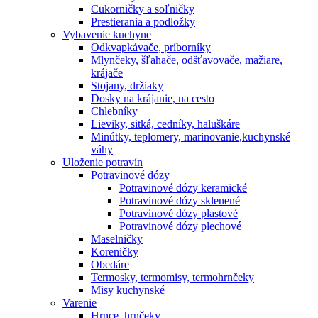
Cukorničky a soľničky
Prestierania a podložky
Vybavenie kuchyne
Odkvapkávače, príborníky
Mlynčeky, šľahače, odšťavovače, mažiare,
krájače
Stojany, držiaky
Dosky na krájanie, na cesto
Chlebníky
Lieviky, sitká, cedníky, haluškáre
Minútky, teplomery, marinovanie,kuchynské
váhy
Uloženie potravín
Potravinové dózy
Potravinové dózy keramické
Potravinové dózy sklenené
Potravinové dózy plastové
Potravinové dózy plechové
Maselničky
Koreničky
Obedáre
Termosky, termomisy, termohrnčeky
Misy kuchynské
Varenie
Hrnce, hrnčeky