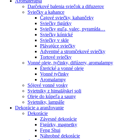
Aromaterapia
Darčekové balenia sviečok a difuzerov
Sviečky a kahance
Čajové sviečky, kahančeky
Sviečky figúrky
Sviečky guľa, valec, pyramída…
Sviečky kónické
Sviečky v skle
Plávajúce sviečky
Adventné a stromčekové sviečky
Tortové sviečky
Vonné oleje, tyčinky, difúzery, aromalampy
Éterické a vonné oleje
Vonné tyčinky
Aromalampy
Sójové vonné vosky
Svietniky z himalájskej soli
Oleje do kúpeľa a sauny
Svietniky, lampáše
Dekorácie a aranžovanie
Dekorácie
Závesné dekorácie
Figúrky, magnetky
Feng Shui
Náhrobné dekorácie