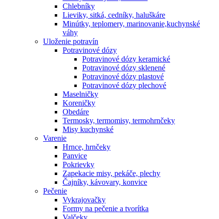
Chlebníky
Lieviky, sitká, cedníky, haluškáre
Minútky, teplomery, marinovanie,kuchynské
váhy
Uloženie potravín
Potravinové dózy
Potravinové dózy keramické
Potravinové dózy sklenené
Potravinové dózy plastové
Potravinové dózy plechové
Maselničky
Koreničky
Obedáre
Termosky, termomisy, termohrnčeky
Misy kuchynské
Varenie
Hrnce, hrnčeky
Panvice
Pokrievky
Zapekacie misy, pekáče, plechy
Čajníky, kávovary, konvice
Pečenie
Vykrajovačky
Formy na pečenie a tvorítka
Valčeky