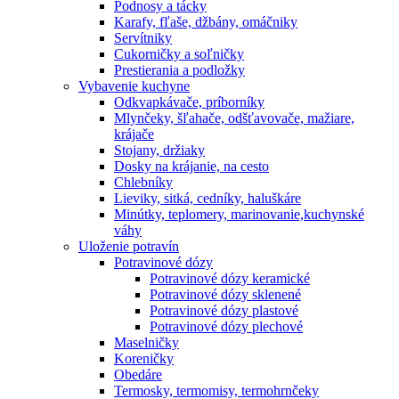
Podnosy a tácky
Karafy, fľaše, džbány, omáčniky
Servítniky
Cukorničky a soľničky
Prestierania a podložky
Vybavenie kuchyne
Odkvapkávače, príborníky
Mlynčeky, šľahače, odšťavovače, mažiare,
krájače
Stojany, držiaky
Dosky na krájanie, na cesto
Chlebníky
Lieviky, sitká, cedníky, haluškáre
Minútky, teplomery, marinovanie,kuchynské
váhy
Uloženie potravín
Potravinové dózy
Potravinové dózy keramické
Potravinové dózy sklenené
Potravinové dózy plastové
Potravinové dózy plechové
Maselničky
Koreničky
Obedáre
Termosky, termomisy, termohrnčeky