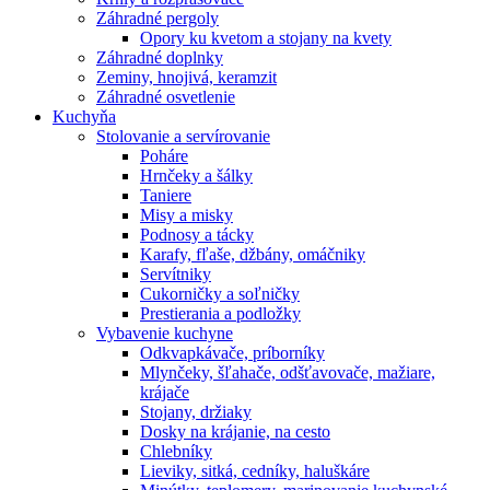
Záhradné pergoly
Opory ku kvetom a stojany na kvety
Záhradné doplnky
Zeminy, hnojivá, keramzit
Záhradné osvetlenie
Kuchyňa
Stolovanie a servírovanie
Poháre
Hrnčeky a šálky
Taniere
Misy a misky
Podnosy a tácky
Karafy, fľaše, džbány, omáčniky
Servítniky
Cukorničky a soľničky
Prestierania a podložky
Vybavenie kuchyne
Odkvapkávače, príborníky
Mlynčeky, šľahače, odšťavovače, mažiare,
krájače
Stojany, držiaky
Dosky na krájanie, na cesto
Chlebníky
Lieviky, sitká, cedníky, haluškáre