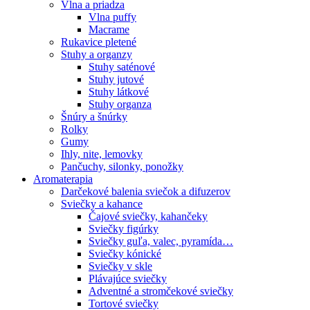
Vlna a priadza
Vlna puffy
Macrame
Rukavice pletené
Stuhy a organzy
Stuhy saténové
Stuhy jutové
Stuhy látkové
Stuhy organza
Šnúry a šnúrky
Rolky
Gumy
Ihly, nite, lemovky
Pančuchy, silonky, ponožky
Aromaterapia
Darčekové balenia sviečok a difuzerov
Sviečky a kahance
Čajové sviečky, kahančeky
Sviečky figúrky
Sviečky guľa, valec, pyramída…
Sviečky kónické
Sviečky v skle
Plávajúce sviečky
Adventné a stromčekové sviečky
Tortové sviečky