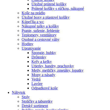
Úložné prútené košíky
Prútené košíky s rúčkou, nákupné
Koše na prádlo
Úložné boxy a plastové košíky
Kúpeľňa a wc
Nákupné tašky a košíky
Pranie, sušenie, žehlenie
Teplomery, ventilátory
Osobné a cestovné váhy
Hodiny
Upratovanie
Špongie, hubky
Drôtenky
Kefy a kefky
Utierky, handry, prachovky
Metly, metličky, zmetáky, lopatky
Mopy a násady
Vedrá
Lavóre
Odpadkové koše
Nábytok
Stoly
Stoličky a taburetky
Detský sortiment