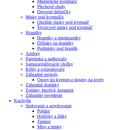
Magnetické kvetináče
Plechové obaly
Drevené debničky
Misky pod kvetináče
Okrúhle misky pod kvetináč
Štvorcové misky pod kvetináč
Hrantíky
Hrantíky a minihrantíky
Držiaky na hrantíky
Podmisky pod hrantík
Amfory
Pareniská a sadbovače
Samozavlažovacie vložky
Krhly a rozprašovače
Záhradné pergoly
Opory ku kvetom a stojany na kvety
Záhradné doplnky
Zeminy, hnojivá, keramzit
Záhradné osvetlenie
Kuchyňa
Stolovanie a servírovanie
Poháre
Hrnčeky a šálky
Taniere
Misy a misky