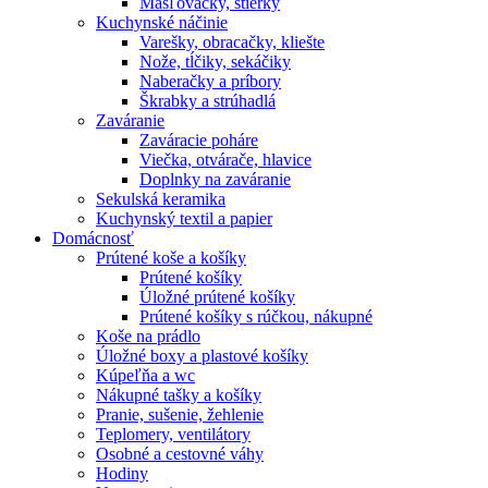
Masľovačky, stierky
Kuchynské náčinie
Varešky, obracačky, kliešte
Nože, tĺčiky, sekáčiky
Naberačky a príbory
Škrabky a strúhadlá
Zaváranie
Zaváracie poháre
Viečka, otvárače, hlavice
Doplnky na zaváranie
Sekulská keramika
Kuchynský textil a papier
Domácnosť
Prútené koše a košíky
Prútené košíky
Úložné prútené košíky
Prútené košíky s rúčkou, nákupné
Koše na prádlo
Úložné boxy a plastové košíky
Kúpeľňa a wc
Nákupné tašky a košíky
Pranie, sušenie, žehlenie
Teplomery, ventilátory
Osobné a cestovné váhy
Hodiny