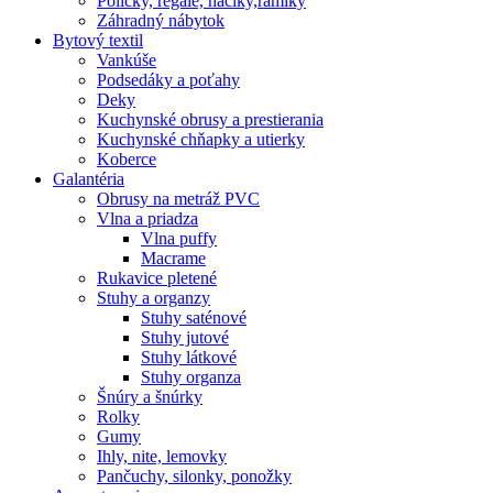
Poličky, regale, haciky,rámiky
Záhradný nábytok
Bytový textil
Vankúše
Podsedáky a poťahy
Deky
Kuchynské obrusy a prestierania
Kuchynské chňapky a utierky
Koberce
Galantéria
Obrusy na metráž PVC
Vlna a priadza
Vlna puffy
Macrame
Rukavice pletené
Stuhy a organzy
Stuhy saténové
Stuhy jutové
Stuhy látkové
Stuhy organza
Šnúry a šnúrky
Rolky
Gumy
Ihly, nite, lemovky
Pančuchy, silonky, ponožky