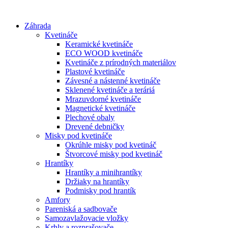
Preskočiť
na
Záhrada
obsah
Kvetináče
Keramické kvetináče
ECO WOOD kvetináče
Kvetináče z prírodných materiálov
Plastové kvetináče
Závesné a nástenné kvetináče
Sklenené kvetináče a teráriá
Mrazuvdorné kvetináče
Magnetické kvetináče
Plechové obaly
Drevené debničky
Misky pod kvetináče
Okrúhle misky pod kvetináč
Štvorcové misky pod kvetináč
Hrantíky
Hrantíky a minihrantíky
Držiaky na hrantíky
Podmisky pod hrantík
Amfory
Pareniská a sadbovače
Samozavlažovacie vložky
Krhly a rozprašovače