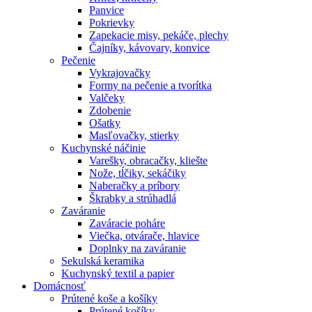
Panvice
Pokrievky
Zapekacie misy, pekáče, plechy
Čajníky, kávovary, konvice
Pečenie
Vykrajovačky
Formy na pečenie a tvorítka
Valčeky
Zdobenie
Ošatky
Masľovačky, stierky
Kuchynské náčinie
Varešky, obracačky, kliešte
Nože, tĺčiky, sekáčiky
Naberačky a príbory
Škrabky a strúhadlá
Zaváranie
Zaváracie poháre
Viečka, otvárače, hlavice
Doplnky na zaváranie
Sekulská keramika
Kuchynský textil a papier
Domácnosť
Prútené koše a košíky
Prútené košíky