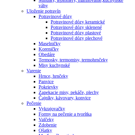
Minútky, teplomery, marinovanie,kuchynské
váhy
Uloženie potravín
Potravinové dózy
Potravinové dózy keramické
Potravinové dózy sklenené
Potravinové dózy plastové
Potravinové dózy plechové
Maselničky
Koreničky
Obedáre
Termosky, termomisy, termohrnčeky
Misy kuchynské
Varenie
Hrnce, hrnčeky
Panvice
Pokrievky
Zapekacie misy, pekáče, plechy
Čajníky, kávovary, konvice
Pečenie
Vykrajovačky
Formy na pečenie a tvorítka
Valčeky
Zdobenie
Ošatky