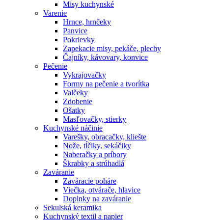
Misy kuchynské
Varenie
Hrnce, hrnčeky
Panvice
Pokrievky
Zapekacie misy, pekáče, plechy
Čajníky, kávovary, konvice
Pečenie
Vykrajovačky
Formy na pečenie a tvorítka
Valčeky
Zdobenie
Ošatky
Masľovačky, stierky
Kuchynské náčinie
Varešky, obracačky, kliešte
Nože, tĺčiky, sekáčiky
Naberačky a príbory
Škrabky a strúhadlá
Zaváranie
Zaváracie poháre
Viečka, otvárače, hlavice
Doplnky na zaváranie
Sekulská keramika
Kuchynský textil a papier