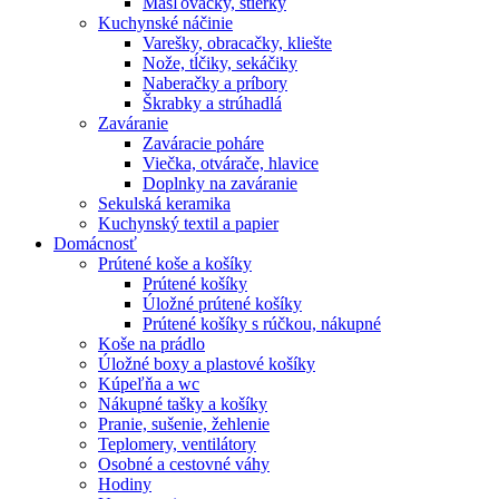
Masľovačky, stierky
Kuchynské náčinie
Varešky, obracačky, kliešte
Nože, tĺčiky, sekáčiky
Naberačky a príbory
Škrabky a strúhadlá
Zaváranie
Zaváracie poháre
Viečka, otvárače, hlavice
Doplnky na zaváranie
Sekulská keramika
Kuchynský textil a papier
Domácnosť
Prútené koše a košíky
Prútené košíky
Úložné prútené košíky
Prútené košíky s rúčkou, nákupné
Koše na prádlo
Úložné boxy a plastové košíky
Kúpeľňa a wc
Nákupné tašky a košíky
Pranie, sušenie, žehlenie
Teplomery, ventilátory
Osobné a cestovné váhy
Hodiny