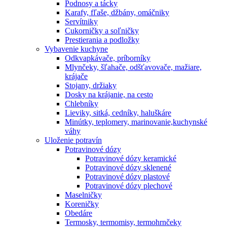
Podnosy a tácky
Karafy, fľaše, džbány, omáčniky
Servítniky
Cukorničky a soľničky
Prestierania a podložky
Vybavenie kuchyne
Odkvapkávače, príborníky
Mlynčeky, šľahače, odšťavovače, mažiare,
krájače
Stojany, držiaky
Dosky na krájanie, na cesto
Chlebníky
Lieviky, sitká, cedníky, haluškáre
Minútky, teplomery, marinovanie,kuchynské
váhy
Uloženie potravín
Potravinové dózy
Potravinové dózy keramické
Potravinové dózy sklenené
Potravinové dózy plastové
Potravinové dózy plechové
Maselničky
Koreničky
Obedáre
Termosky, termomisy, termohrnčeky