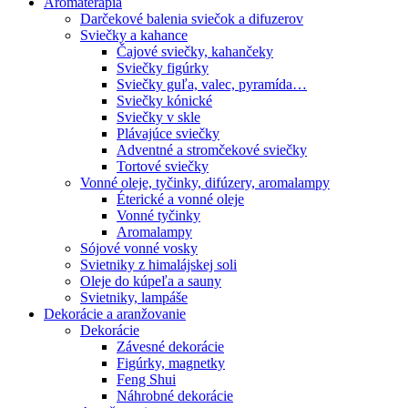
Aromaterapia
Darčekové balenia sviečok a difuzerov
Sviečky a kahance
Čajové sviečky, kahančeky
Sviečky figúrky
Sviečky guľa, valec, pyramída…
Sviečky kónické
Sviečky v skle
Plávajúce sviečky
Adventné a stromčekové sviečky
Tortové sviečky
Vonné oleje, tyčinky, difúzery, aromalampy
Éterické a vonné oleje
Vonné tyčinky
Aromalampy
Sójové vonné vosky
Svietniky z himalájskej soli
Oleje do kúpeľa a sauny
Svietniky, lampáše
Dekorácie a aranžovanie
Dekorácie
Závesné dekorácie
Figúrky, magnetky
Feng Shui
Náhrobné dekorácie