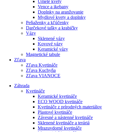
Umelé kvety
Vence a ikebany
Doplnky na aranžovanie
Mydlové kvety a doplnky
Peňaženky a kľúčenky
Darčekové tašky a krabičky
Vázy
Sklenené vázy
Kovové vázy
Keramické vázy
Magnetické tabule
Zľava
Zľava Kvetináče
Zľava Kuchyňa
Zľava VIANOCE
Záhrada
Kvetináče
Keramické kvetináče
ECO WOOD kvetináče
Kvetináče z prírodných materiálov
Plastové kvetináče
Závesné a nástenné kvetináče
Sklenené kvetináče a teráriá
Mrazuvdorné kvetináče