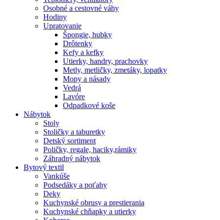
Osobné a cestovné váhy
Hodiny
Upratovanie
Špongie, hubky
Drôtenky
Kefy a kefky
Utierky, handry, prachovky
Metly, metličky, zmetáky, lopatky
Mopy a násady
Vedrá
Lavóre
Odpadkové koše
Nábytok
Stoly
Stoličky a taburetky
Detský sortiment
Poličky, regale, haciky,rámiky
Záhradný nábytok
Bytový textil
Vankúše
Podsedáky a poťahy
Deky
Kuchynské obrusy a prestierania
Kuchynské chňapky a utierky