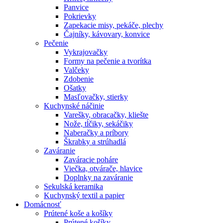
Panvice
Pokrievky
Zapekacie misy, pekáče, plechy
Čajníky, kávovary, konvice
Pečenie
Vykrajovačky
Formy na pečenie a tvorítka
Valčeky
Zdobenie
Ošatky
Masľovačky, stierky
Kuchynské náčinie
Varešky, obracačky, kliešte
Nože, tĺčiky, sekáčiky
Naberačky a príbory
Škrabky a strúhadlá
Zaváranie
Zaváracie poháre
Viečka, otvárače, hlavice
Doplnky na zaváranie
Sekulská keramika
Kuchynský textil a papier
Domácnosť
Prútené koše a košíky
Prútené košíky