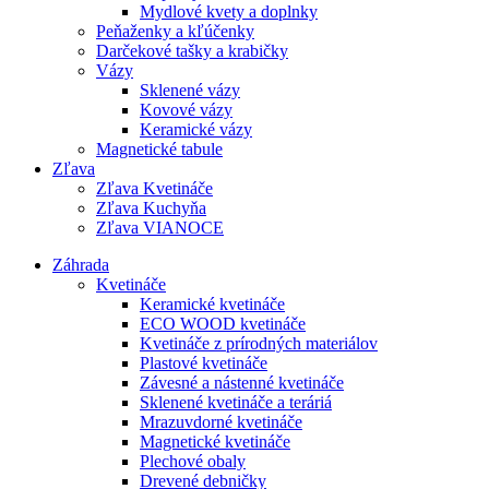
Mydlové kvety a doplnky
Peňaženky a kľúčenky
Darčekové tašky a krabičky
Vázy
Sklenené vázy
Kovové vázy
Keramické vázy
Magnetické tabule
Zľava
Zľava Kvetináče
Zľava Kuchyňa
Zľava VIANOCE
Záhrada
Kvetináče
Keramické kvetináče
ECO WOOD kvetináče
Kvetináče z prírodných materiálov
Plastové kvetináče
Závesné a nástenné kvetináče
Sklenené kvetináče a teráriá
Mrazuvdorné kvetináče
Magnetické kvetináče
Plechové obaly
Drevené debničky