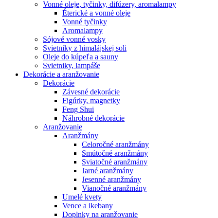
Vonné oleje, tyčinky, difúzery, aromalampy
Éterické a vonné oleje
Vonné tyčinky
Aromalampy
Sójové vonné vosky
Svietniky z himalájskej soli
Oleje do kúpeľa a sauny
Svietniky, lampáše
Dekorácie a aranžovanie
Dekorácie
Závesné dekorácie
Figúrky, magnetky
Feng Shui
Náhrobné dekorácie
Aranžovanie
Aranžmány
Celoročné aranžmány
Smútočné aranžmány
Sviatočné aranžmány
Jarné aranžmány
Jesenné aranžmány
Vianočné aranžmány
Umelé kvety
Vence a ikebany
Doplnky na aranžovanie