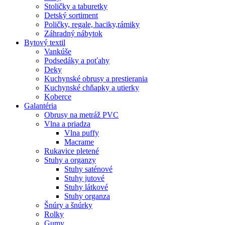
Stoličky a taburetky
Detský sortiment
Poličky, regale, haciky,rámiky
Záhradný nábytok
Bytový textil
Vankúše
Podsedáky a poťahy
Deky
Kuchynské obrusy a prestierania
Kuchynské chňapky a utierky
Koberce
Galantéria
Obrusy na metráž PVC
Vlna a priadza
Vlna puffy
Macrame
Rukavice pletené
Stuhy a organzy
Stuhy saténové
Stuhy jutové
Stuhy látkové
Stuhy organza
Šnúry a šnúrky
Rolky
Gumy