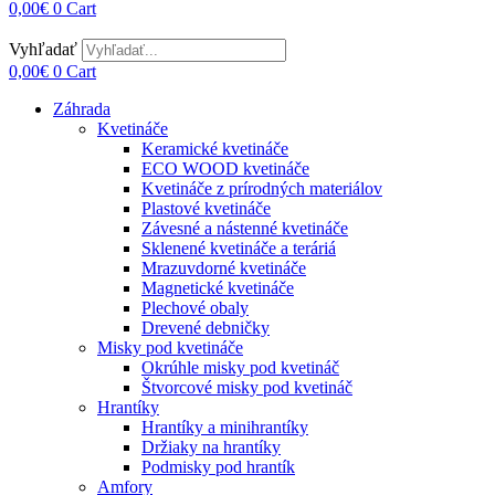
0,00
€
0
Cart
Vyhľadať
0,00
€
0
Cart
Záhrada
Kvetináče
Keramické kvetináče
ECO WOOD kvetináče
Kvetináče z prírodných materiálov
Plastové kvetináče
Závesné a nástenné kvetináče
Sklenené kvetináče a teráriá
Mrazuvdorné kvetináče
Magnetické kvetináče
Plechové obaly
Drevené debničky
Misky pod kvetináče
Okrúhle misky pod kvetináč
Štvorcové misky pod kvetináč
Hrantíky
Hrantíky a minihrantíky
Držiaky na hrantíky
Podmisky pod hrantík
Amfory