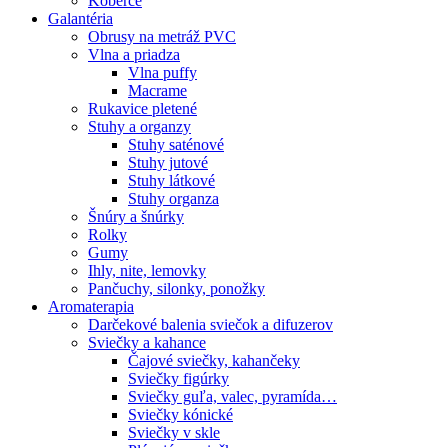
Koberce
Galantéria
Obrusy na metráž PVC
Vlna a priadza
Vlna puffy
Macrame
Rukavice pletené
Stuhy a organzy
Stuhy saténové
Stuhy jutové
Stuhy látkové
Stuhy organza
Šnúry a šnúrky
Rolky
Gumy
Ihly, nite, lemovky
Pančuchy, silonky, ponožky
Aromaterapia
Darčekové balenia sviečok a difuzerov
Sviečky a kahance
Čajové sviečky, kahančeky
Sviečky figúrky
Sviečky guľa, valec, pyramída…
Sviečky kónické
Sviečky v skle