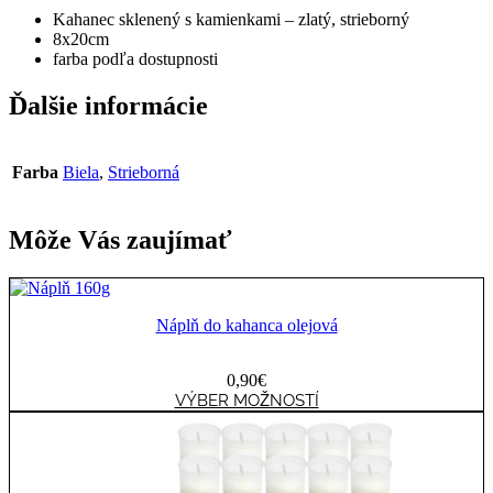
Kahanec sklenený s kamienkami – zlatý, strieborný
8x20cm
farba podľa dostupnosti
Ďalšie informácie
Farba
Biela
,
Strieborná
Môže Vás zaujímať
Náplň do kahanca olejová
0,90
€
Tento
VÝBER MOŽNOSTÍ
produkt
má
viacero
variantov.