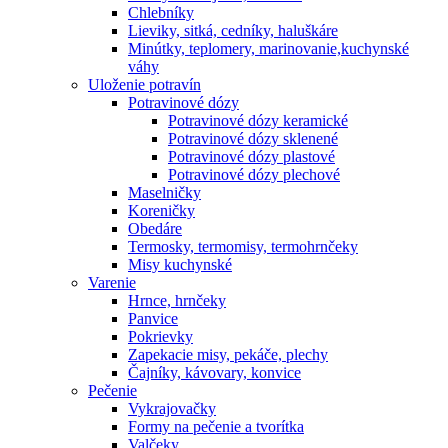
Chlebníky
Lieviky, sitká, cedníky, haluškáre
Minútky, teplomery, marinovanie,kuchynské
váhy
Uloženie potravín
Potravinové dózy
Potravinové dózy keramické
Potravinové dózy sklenené
Potravinové dózy plastové
Potravinové dózy plechové
Maselničky
Koreničky
Obedáre
Termosky, termomisy, termohrnčeky
Misy kuchynské
Varenie
Hrnce, hrnčeky
Panvice
Pokrievky
Zapekacie misy, pekáče, plechy
Čajníky, kávovary, konvice
Pečenie
Vykrajovačky
Formy na pečenie a tvorítka
Valčeky