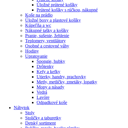
Úložné prútené košíky
Prútené košíky s rúčkou, nákupné
Koše na prádlo
Úložné boxy a plastové košíky
Kúpeľňa a wc
Nákupné tašky a košíky
Pranie, sušenie, žehlenie
Teplomery, ventilátory
Osobné a cestovné váhy
Hodiny
Upratovanie
Špongie, hubky
Drôtenky
Kefy a kefky
Utierky, handry, prachovky
Metly, metličky, zmetáky, lopatky
Mopy a násady
Vedrá
Lavóre
Odpadkové koše
Nábytok
Stoly
Stoličky a taburetky
Detský sortiment