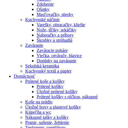
Zdobenie
Ošatky
Masľovačky, stierky
Kuchynské náčinie
Varešky, obracačky, kliešte
Nože, tĺčiky, sekáčiky
Naberačky a príbory
Škrabky a strúhadlá
Zaváranie
Zaváracie poháre
Viečka, otvárače, hlavice
Doplnky na zaváranie
Sekulská keramika
Kuchynský textil a papier
Domácnosť
Prútené koše a košíky
Prútené košíky
Úložné prútené košíky
Prútené košíky s rúčkou, nákupné
Koše na prádlo
Úložné boxy a plastové košíky
Kúpeľňa a wc
Nákupné tašky a košíky
Pranie, sušenie, žehlenie
Teplomery, ventilátory