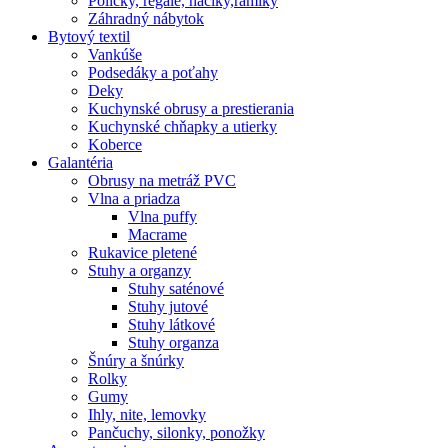
Poličky, regale, haciky,rámiky
Záhradný nábytok
Bytový textil
Vankúše
Podsedáky a poťahy
Deky
Kuchynské obrusy a prestierania
Kuchynské chňapky a utierky
Koberce
Galantéria
Obrusy na metráž PVC
Vlna a priadza
Vlna puffy
Macrame
Rukavice pletené
Stuhy a organzy
Stuhy saténové
Stuhy jutové
Stuhy látkové
Stuhy organza
Šnúry a šnúrky
Rolky
Gumy
Ihly, nite, lemovky
Pančuchy, silonky, ponožky