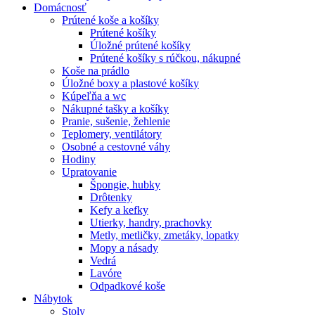
Domácnosť
Prútené koše a košíky
Prútené košíky
Úložné prútené košíky
Prútené košíky s rúčkou, nákupné
Koše na prádlo
Úložné boxy a plastové košíky
Kúpeľňa a wc
Nákupné tašky a košíky
Pranie, sušenie, žehlenie
Teplomery, ventilátory
Osobné a cestovné váhy
Hodiny
Upratovanie
Špongie, hubky
Drôtenky
Kefy a kefky
Utierky, handry, prachovky
Metly, metličky, zmetáky, lopatky
Mopy a násady
Vedrá
Lavóre
Odpadkové koše
Nábytok
Stoly