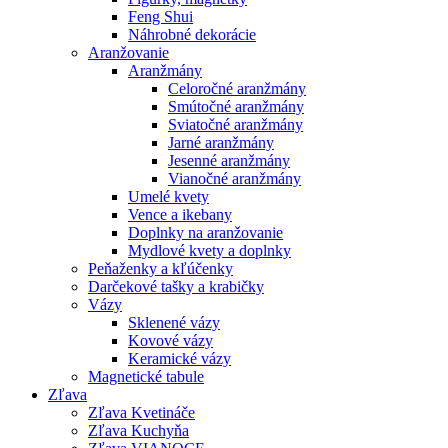
Feng Shui
Náhrobné dekorácie
Aranžovanie
Aranžmány
Celoročné aranžmány
Smútočné aranžmány
Sviatočné aranžmány
Jarné aranžmány
Jesenné aranžmány
Vianočné aranžmány
Umelé kvety
Vence a ikebany
Doplnky na aranžovanie
Mydlové kvety a doplnky
Peňaženky a kľúčenky
Darčekové tašky a krabičky
Vázy
Sklenené vázy
Kovové vázy
Keramické vázy
Magnetické tabule
Zľava
Zľava Kvetináče
Zľava Kuchyňa