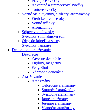
Plávajúce sviečky
Adventné a stromčekové sviečky
Tortové sviečky
Vonné oleje, tyčinky, difúzery, aromalampy
Éterické a vonné oleje
Vonné tyčinky
Aromalampy
Sójové vonné vosky
Svietniky z himalájskej soli
Oleje do kúpeľa a sauny
Svietniky, lampáše
Dekorácie a aranžovanie
Dekorácie
Závesné dekorácie
Figúrky, magnetky
Feng Shui
Náhrobné dekorácie
Aranžovanie
Aranžmány
Celoročné aranžmány
Smútočné aranžmány
Sviatočné aranžmány
Jarné aranžmány
Jesenné aranžmány
Vianočné aranžmány