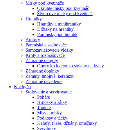
Misky pod kvetináče
Okrúhle misky pod kvetináč
Štvorcové misky pod kvetináč
Hrantíky
Hrantíky a minihrantíky
Držiaky na hrantíky
Podmisky pod hrantík
Amfory
Pareniská a sadbovače
Samozavlažovacie vložky
Krhly a rozprašovače
Záhradné pergoly
Opory ku kvetom a stojany na kvety
Záhradné doplnky
Zeminy, hnojivá, keramzit
Záhradné osvetlenie
Kuchyňa
Stolovanie a servírovanie
Poháre
Hrnčeky a šálky
Taniere
Misy a misky
Podnosy a tácky
Karafy, fľaše, džbány, omáčniky
Servítniky