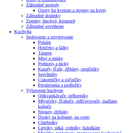
Záhradné pergoly
Opory ku kvetom a stojany na kvety
Záhradné doplnky
Zeminy, hnojivá, keramzit
Záhradné osvetlenie
Kuchyňa
Stolovanie a servírovanie
Poháre
Hrnčeky a šálky
Taniere
Misy a misky
Podnosy a tácky
Karafy, fľaše, džbány, omáčniky
Servítniky
Cukorničky a soľničky
Prestierania a podložky
Vybavenie kuchyne
Odkvapkávače, príborníky
Mlynčeky, šľahače, odšťavovače, mažiare,
krájače
Stojany, držiaky
Dosky na krájanie, na cesto
Chlebníky
Lieviky, sitká, cedníky, haluškáre