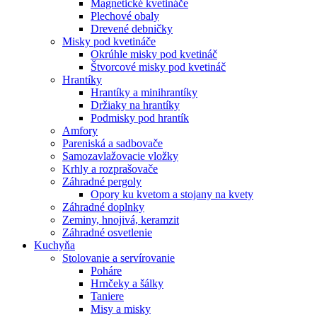
Magnetické kvetináče
Plechové obaly
Drevené debničky
Misky pod kvetináče
Okrúhle misky pod kvetináč
Štvorcové misky pod kvetináč
Hrantíky
Hrantíky a minihrantíky
Držiaky na hrantíky
Podmisky pod hrantík
Amfory
Pareniská a sadbovače
Samozavlažovacie vložky
Krhly a rozprašovače
Záhradné pergoly
Opory ku kvetom a stojany na kvety
Záhradné doplnky
Zeminy, hnojivá, keramzit
Záhradné osvetlenie
Kuchyňa
Stolovanie a servírovanie
Poháre
Hrnčeky a šálky
Taniere
Misy a misky