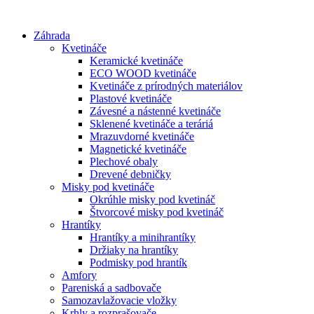
Preskočiť
na
Záhrada
obsah
Kvetináče
Keramické kvetináče
ECO WOOD kvetináče
Kvetináče z prírodných materiálov
Plastové kvetináče
Závesné a nástenné kvetináče
Sklenené kvetináče a teráriá
Mrazuvdorné kvetináče
Magnetické kvetináče
Plechové obaly
Drevené debničky
Misky pod kvetináče
Okrúhle misky pod kvetináč
Štvorcové misky pod kvetináč
Hrantíky
Hrantíky a minihrantíky
Držiaky na hrantíky
Podmisky pod hrantík
Amfory
Pareniská a sadbovače
Samozavlažovacie vložky
Krhly a rozprašovače