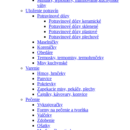
Minútky, teplomery, marinovanie,kuchynské
váhy
Uloženie potravín
Potravinové dózy
Potravinové dózy keramické
Potravinové dózy sklenené
Potravinové dózy plastové
Potravinové dózy plechové
Maselničky
Koreničky
Obedáre
Termosky, termomisy, termohrnčeky
Misy kuchynské
Varenie
Hrnce, hrnčeky
Panvice
Pokrievky
Zapekacie misy, pekáče, plechy
Čajníky, kávovary, konvice
Pečenie
Vykrajovačky
Formy na pečenie a tvorítka
Valčeky
Zdobenie
Ošatky