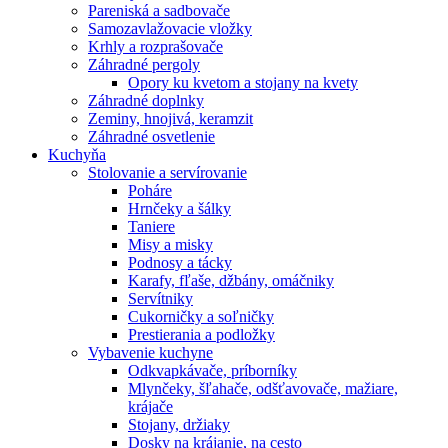
Pareniská a sadbovače
Samozavlažovacie vložky
Krhly a rozprašovače
Záhradné pergoly
Opory ku kvetom a stojany na kvety
Záhradné doplnky
Zeminy, hnojivá, keramzit
Záhradné osvetlenie
Kuchyňa
Stolovanie a servírovanie
Poháre
Hrnčeky a šálky
Taniere
Misy a misky
Podnosy a tácky
Karafy, fľaše, džbány, omáčniky
Servítniky
Cukorničky a soľničky
Prestierania a podložky
Vybavenie kuchyne
Odkvapkávače, príborníky
Mlynčeky, šľahače, odšťavovače, mažiare,
krájače
Stojany, držiaky
Dosky na krájanie, na cesto