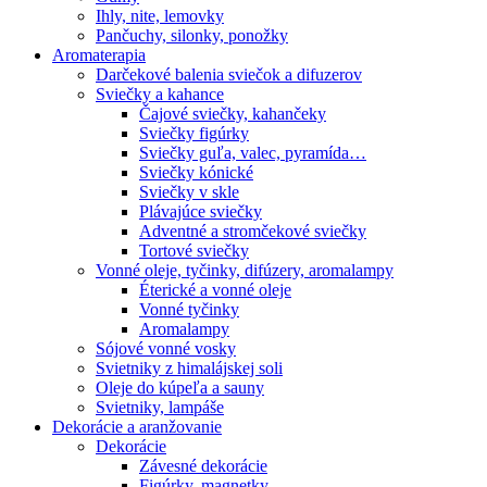
Ihly, nite, lemovky
Pančuchy, silonky, ponožky
Aromaterapia
Darčekové balenia sviečok a difuzerov
Sviečky a kahance
Čajové sviečky, kahančeky
Sviečky figúrky
Sviečky guľa, valec, pyramída…
Sviečky kónické
Sviečky v skle
Plávajúce sviečky
Adventné a stromčekové sviečky
Tortové sviečky
Vonné oleje, tyčinky, difúzery, aromalampy
Éterické a vonné oleje
Vonné tyčinky
Aromalampy
Sójové vonné vosky
Svietniky z himalájskej soli
Oleje do kúpeľa a sauny
Svietniky, lampáše
Dekorácie a aranžovanie
Dekorácie
Závesné dekorácie
Figúrky, magnetky