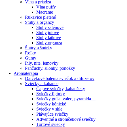
Vlna a priadza
Vlna puffy
Macrame
Rukavice pletené
Stuhy a organzy
Stuhy saténové
Stuhy jutové
Stuhy látkové
Stuhy organza
Šnúry a šnúrky
Rolky
Gumy
Ihly, nite, lemovky
Pančuchy, silonky, ponožky
Aromaterapia
Darčekové balenia sviečok a difuzerov
Sviečky a kahance
Čajové sviečky, kahančeky
Sviečky figúrky
Sviečky guľa, valec, pyramída…
Sviečky kónické
Sviečky v skle
Plávajúce sviečky
Adventné a stromčekové sviečky
Tortové sviečky