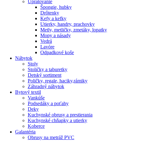
Upratovanie
Špongie, hubky
Drôtenky
Kefy a kefky
Utierky, handry, prachovky
Metly, metličky, zmetáky, lopatky
Mopy a násady
Vedrá
Lavóre
Odpadkové koše
Nábytok
Stoly
Stoličky a taburetky
Detský sortiment
Poličky, regale, haciky,rámiky
Záhradný nábytok
Bytový textil
Vankúše
Podsedáky a poťahy
Deky
Kuchynské obrusy a prestierania
Kuchynské chňapky a utierky
Koberce
Galantéria
Obrusy na metráž PVC