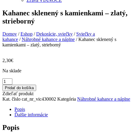
Zľava VIANOCE
Kahanec sklenený s kamienkami – zlatý,
strieborný
Domov
/
Eshop
/
Dekorácie, sviečky
/
Sviečky a
kahance
/
Náhrobné kahance a náplne
/ Kahanec sklenený s
kamienkami – zlatý, strieborný
2,30
€
Na sklade
množstvo
Kahanec
Pridať do košíka
sklenený
Zdieľať produkt
s
Kat. číslo
cat_nr_vic430002
Kategória
Náhrobné kahance a náplne
kamienkami
-
Popis
zlatý,
Ďalšie informácie
strieborný
Popis