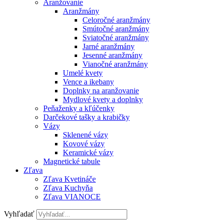
Aranžovanie
Aranžmány
Celoročné aranžmány
Smútočné aranžmány
Sviatočné aranžmány
Jarné aranžmány
Jesenné aranžmány
Vianočné aranžmány
Umelé kvety
Vence a ikebany
Doplnky na aranžovanie
Mydlové kvety a doplnky
Peňaženky a kľúčenky
Darčekové tašky a krabičky
Vázy
Sklenené vázy
Kovové vázy
Keramické vázy
Magnetické tabule
Zľava
Zľava Kvetináče
Zľava Kuchyňa
Zľava VIANOCE
Vyhľadať