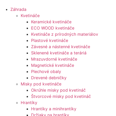
Preskočiť
na
Záhrada
obsah
Kvetináče
Keramické kvetináče
ECO WOOD kvetináče
Kvetináče z prírodných materiálov
Plastové kvetináče
Závesné a nástenné kvetináče
Sklenené kvetináče a teráriá
Mrazuvdorné kvetináče
Magnetické kvetináče
Plechové obaly
Drevené debničky
Misky pod kvetináče
Okrúhle misky pod kvetináč
Štvorcové misky pod kvetináč
Hrantíky
Hrantíky a minihrantíky
Držiaky na hrantíky