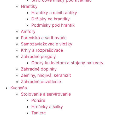
Štvorcové misky pod kvetináč
Hrantíky
Hrantíky a minihrantíky
Držiaky na hrantíky
Podmisky pod hrantík
Amfory
Pareniská a sadbovače
Samozavlažovacie vložky
Krhly a rozprašovače
Záhradné pergoly
Opory ku kvetom a stojany na kvety
Záhradné doplnky
Zeminy, hnojivá, keramzit
Záhradné osvetlenie
Kuchyňa
Stolovanie a servírovanie
Poháre
Hrnčeky a šálky
Taniere