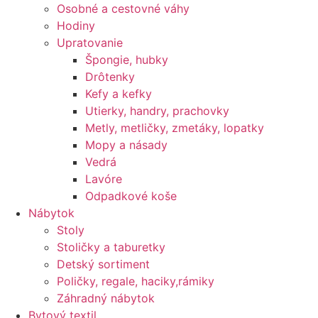
Osobné a cestovné váhy
Hodiny
Upratovanie
Špongie, hubky
Drôtenky
Kefy a kefky
Utierky, handry, prachovky
Metly, metličky, zmetáky, lopatky
Mopy a násady
Vedrá
Lavóre
Odpadkové koše
Nábytok
Stoly
Stoličky a taburetky
Detský sortiment
Poličky, regale, haciky,rámiky
Záhradný nábytok
Bytový textil