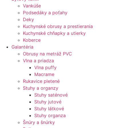
Vankúše
Podsedáky a poťahy
Deky
Kuchynské obrusy a prestierania
Kuchynské chňapky a utierky
Koberce
Galantéria
Obrusy na metráž PVC
Vlna a priadza
Vlna puffy
Macrame
Rukavice pletené
Stuhy a organzy
Stuhy saténové
Stuhy jutové
Stuhy látkové
Stuhy organza
Šnúry a šnúrky