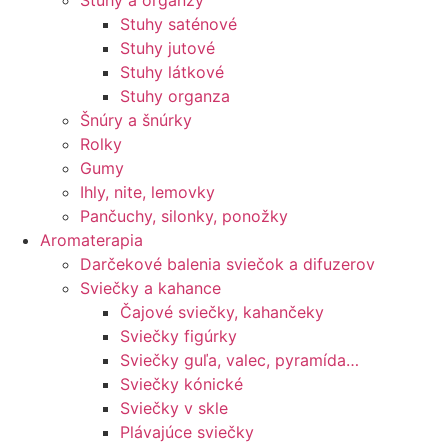
Stuhy a organzy
Stuhy saténové
Stuhy jutové
Stuhy látkové
Stuhy organza
Šnúry a šnúrky
Rolky
Gumy
Ihly, nite, lemovky
Pančuchy, silonky, ponožky
Aromaterapia
Darčekové balenia sviečok a difuzerov
Sviečky a kahance
Čajové sviečky, kahančeky
Sviečky figúrky
Sviečky guľa, valec, pyramída…
Sviečky kónické
Sviečky v skle
Plávajúce sviečky