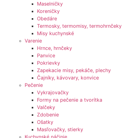
Maselničky
Koreničky
Obedáre
Termosky, termomisy, termohrnčeky
Misy kuchynské
Varenie
Hrnce, hrnčeky
Panvice
Pokrievky
Zapekacie misy, pekáče, plechy
Čajníky, kávovary, konvice
Pečenie
Vykrajovačky
Formy na pečenie a tvorítka
Valčeky
Zdobenie
Ošatky
Masľovačky, stierky
Kuchynské náčinie