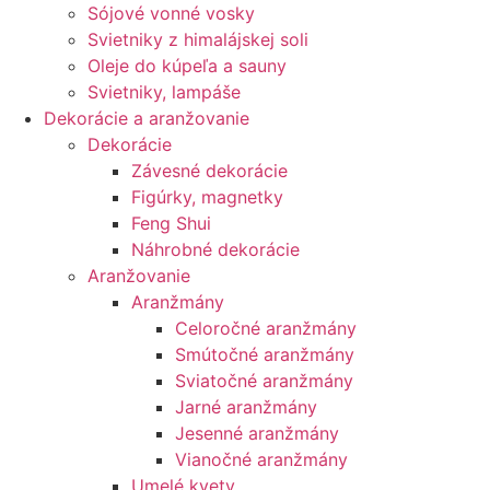
Sójové vonné vosky
Svietniky z himalájskej soli
Oleje do kúpeľa a sauny
Svietniky, lampáše
Dekorácie a aranžovanie
Dekorácie
Závesné dekorácie
Figúrky, magnetky
Feng Shui
Náhrobné dekorácie
Aranžovanie
Aranžmány
Celoročné aranžmány
Smútočné aranžmány
Sviatočné aranžmány
Jarné aranžmány
Jesenné aranžmány
Vianočné aranžmány
Umelé kvety