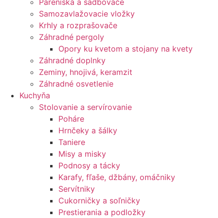
Pareniská a sadbovače
Samozavlažovacie vložky
Krhly a rozprašovače
Záhradné pergoly
Opory ku kvetom a stojany na kvety
Záhradné doplnky
Zeminy, hnojivá, keramzit
Záhradné osvetlenie
Kuchyňa
Stolovanie a servírovanie
Poháre
Hrnčeky a šálky
Taniere
Misy a misky
Podnosy a tácky
Karafy, fľaše, džbány, omáčniky
Servítniky
Cukorničky a soľničky
Prestierania a podložky