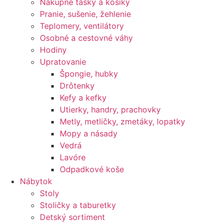
Nákupné tašky a košíky
Pranie, sušenie, žehlenie
Teplomery, ventilátory
Osobné a cestovné váhy
Hodiny
Upratovanie
Špongie, hubky
Drôtenky
Kefy a kefky
Utierky, handry, prachovky
Metly, metličky, zmetáky, lopatky
Mopy a násady
Vedrá
Lavóre
Odpadkové koše
Nábytok
Stoly
Stoličky a taburetky
Detský sortiment