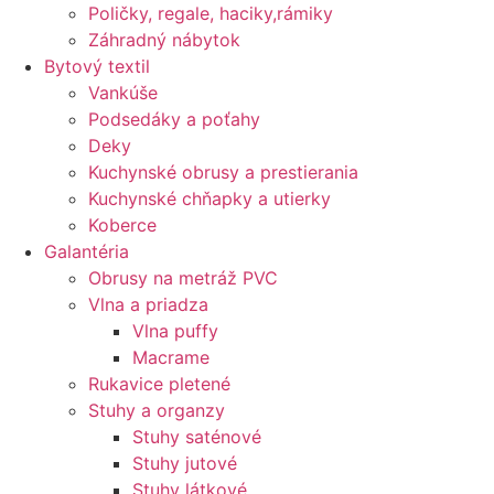
Poličky, regale, haciky,rámiky
Záhradný nábytok
Bytový textil
Vankúše
Podsedáky a poťahy
Deky
Kuchynské obrusy a prestierania
Kuchynské chňapky a utierky
Koberce
Galantéria
Obrusy na metráž PVC
Vlna a priadza
Vlna puffy
Macrame
Rukavice pletené
Stuhy a organzy
Stuhy saténové
Stuhy jutové
Stuhy látkové