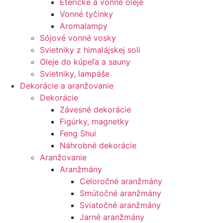
Éterické a vonné oleje
Vonné tyčinky
Aromalampy
Sójové vonné vosky
Svietniky z himalájskej soli
Oleje do kúpeľa a sauny
Svietniky, lampáše
Dekorácie a aranžovanie
Dekorácie
Závesné dekorácie
Figúrky, magnetky
Feng Shui
Náhrobné dekorácie
Aranžovanie
Aranžmány
Celoročné aranžmány
Smútočné aranžmány
Sviatočné aranžmány
Jarné aranžmány