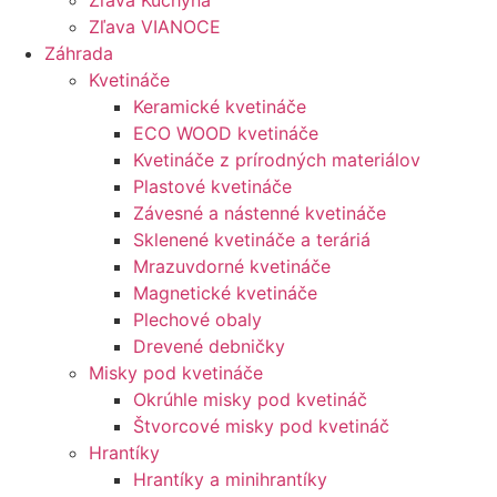
Zľava Kuchyňa
Zľava VIANOCE
Záhrada
Kvetináče
Keramické kvetináče
ECO WOOD kvetináče
Kvetináče z prírodných materiálov
Plastové kvetináče
Závesné a nástenné kvetináče
Sklenené kvetináče a teráriá
Mrazuvdorné kvetináče
Magnetické kvetináče
Plechové obaly
Drevené debničky
Misky pod kvetináče
Okrúhle misky pod kvetináč
Štvorcové misky pod kvetináč
Hrantíky
Hrantíky a minihrantíky