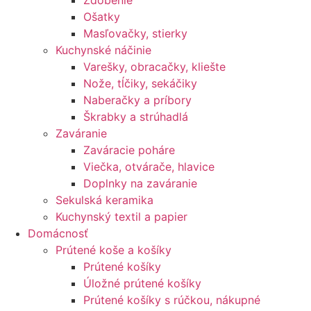
Zdobenie
Ošatky
Masľovačky, stierky
Kuchynské náčinie
Varešky, obracačky, kliešte
Nože, tĺčiky, sekáčiky
Naberačky a príbory
Škrabky a strúhadlá
Zaváranie
Zaváracie poháre
Viečka, otvárače, hlavice
Doplnky na zaváranie
Sekulská keramika
Kuchynský textil a papier
Domácnosť
Prútené koše a košíky
Prútené košíky
Úložné prútené košíky
Prútené košíky s rúčkou, nákupné