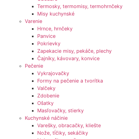
Termosky, termomisy, termohrnčeky
Misy kuchynské
Varenie
Hrnce, hrnčeky
Panvice
Pokrievky
Zapekacie misy, pekáče, plechy
Čajníky, kávovary, konvice
Pečenie
Vykrajovačky
Formy na pečenie a tvorítka
Valčeky
Zdobenie
Ošatky
Masľovačky, stierky
Kuchynské náčinie
Varešky, obracačky, kliešte
Nože, tĺčiky, sekáčiky