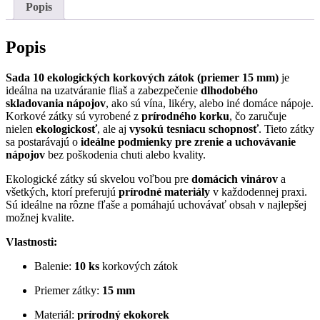
10ks
Popis
Popis
Sada 10 ekologických korkových zátok (priemer 15 mm)
je
ideálna na uzatváranie fliaš a zabezpečenie
dlhodobého
skladovania nápojov
, ako sú vína, likéry, alebo iné domáce nápoje.
Korkové zátky sú vyrobené z
prírodného korku
, čo zaručuje
nielen
ekologickosť
, ale aj
vysokú tesniacu schopnosť
. Tieto zátky
sa postarávajú o
ideálne podmienky pre zrenie a uchovávanie
nápojov
bez poškodenia chuti alebo kvality.
Ekologické zátky sú skvelou voľbou pre
domácich vinárov
a
všetkých, ktorí preferujú
prírodné materiály
v každodennej praxi.
Sú ideálne na rôzne fľaše a pomáhajú uchovávať obsah v najlepšej
možnej kvalite.
Vlastnosti:
Balenie:
10 ks
korkových zátok
Priemer zátky:
15 mm
Materiál:
prírodný ekokorek