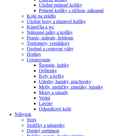
Úložné prútené košíky
Prútené košíky s rúčkou, nákupné
Koše na prádlo
Úložné boxy a plastové košíky
Kúpeľňa a wc
Nákupné tašky a košíky
Pranie, sušenie, žehlenie
Teplomery, ventilátory
Osobné a cestovné váhy
Hodiny
Upratovanie
Špongie, hubky
Drôtenky
Kefy a kefky
Utierky, handry, prachovky
Metly, metličky, zmetáky, lopatky
Mopy a násady
Vedrá
Lavóre
Odpadkové koše
Nábytok
Stoly
Stoličky a taburetky
Detský sortiment