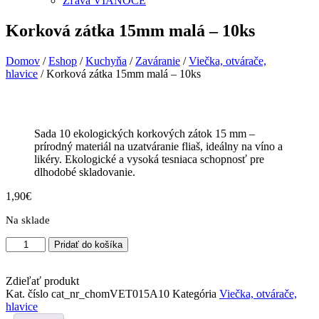
Zľava VIANOCE
Korková zátka 15mm malá – 10ks
Domov
/
Eshop
/
Kuchyňa
/
Zaváranie
/
Viečka, otvárače,
hlavice
/ Korková zátka 15mm malá – 10ks
Sada 10 ekologických korkových zátok 15 mm –
prírodný materiál na uzatváranie fliaš, ideálny na víno a
likéry. Ekologické a vysoká tesniaca schopnosť pre
dlhodobé skladovanie.
1,90
€
Na sklade
množstvo
Pridať do košíka
Korková
zátka
15mm
Zdieľať produkt
malá
Kat. číslo
cat_nr_chomVET015A10
Kategória
Viečka, otvárače,
–
hlavice