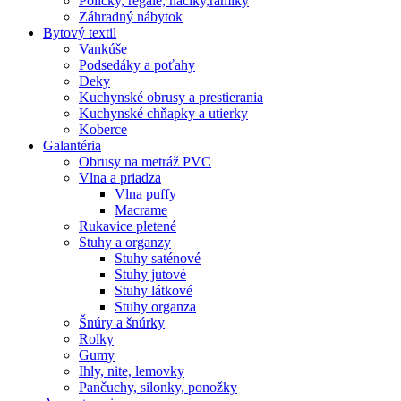
Poličky, regale, haciky,rámiky
Záhradný nábytok
Bytový textil
Vankúše
Podsedáky a poťahy
Deky
Kuchynské obrusy a prestierania
Kuchynské chňapky a utierky
Koberce
Galantéria
Obrusy na metráž PVC
Vlna a priadza
Vlna puffy
Macrame
Rukavice pletené
Stuhy a organzy
Stuhy saténové
Stuhy jutové
Stuhy látkové
Stuhy organza
Šnúry a šnúrky
Rolky
Gumy
Ihly, nite, lemovky
Pančuchy, silonky, ponožky