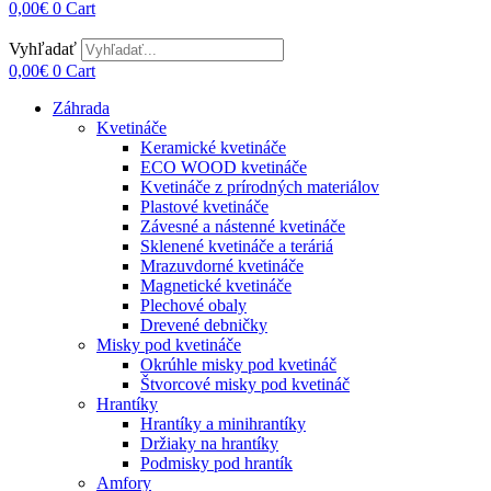
0,00
€
0
Cart
Vyhľadať
0,00
€
0
Cart
Záhrada
Kvetináče
Keramické kvetináče
ECO WOOD kvetináče
Kvetináče z prírodných materiálov
Plastové kvetináče
Závesné a nástenné kvetináče
Sklenené kvetináče a teráriá
Mrazuvdorné kvetináče
Magnetické kvetináče
Plechové obaly
Drevené debničky
Misky pod kvetináče
Okrúhle misky pod kvetináč
Štvorcové misky pod kvetináč
Hrantíky
Hrantíky a minihrantíky
Držiaky na hrantíky
Podmisky pod hrantík
Amfory