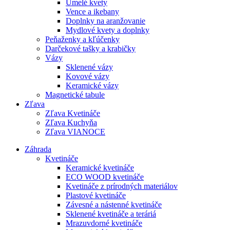
Umelé kvety
Vence a ikebany
Doplnky na aranžovanie
Mydlové kvety a doplnky
Peňaženky a kľúčenky
Darčekové tašky a krabičky
Vázy
Sklenené vázy
Kovové vázy
Keramické vázy
Magnetické tabule
Zľava
Zľava Kvetináče
Zľava Kuchyňa
Zľava VIANOCE
Záhrada
Kvetináče
Keramické kvetináče
ECO WOOD kvetináče
Kvetináče z prírodných materiálov
Plastové kvetináče
Závesné a nástenné kvetináče
Sklenené kvetináče a teráriá
Mrazuvdorné kvetináče