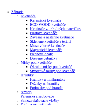
Preskočiť
na
Záhrada
obsah
Kvetináče
Keramické kvetináče
ECO WOOD kvetináče
Kvetináče z prírodných materiálov
Plastové kvetináče
Závesné a nástenné kvetináče
Sklenené kvetináče a teráriá
Mrazuvdorné kvetináče
Magnetické kvetináče
Plechové obaly
Drevené debničky
Misky pod kvetináče
Okrúhle misky pod kvetináč
Štvorcové misky pod kvetináč
Hrantíky
Hrantíky a minihrantíky
Držiaky na hrantíky
Podmisky pod hrantík
Amfory
Pareniská a sadbovače
Samozavlažovacie vložky
Krhly a rozprašovače