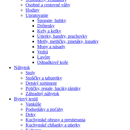
Osobné a cestovné váhy
Hodiny
Upratovanie
Špongie, hubky
Drôtenky
Kefy a kefky
Utierky, handry, prachovky
Metly, metličky, zmetáky, lopatky
Mopy a násady
Vedrá
Lavóre
Odpadkové koše
Nábytok
Stoly
Stoličky a taburetky
Detský sortiment
Poličky, regale, haciky,rámiky
Záhradný nábytok
Bytový textil
Vankúše
Podsedáky a poťahy
Deky
Kuchynské obrusy a prestierania
Kuchynské chňapky a utierky