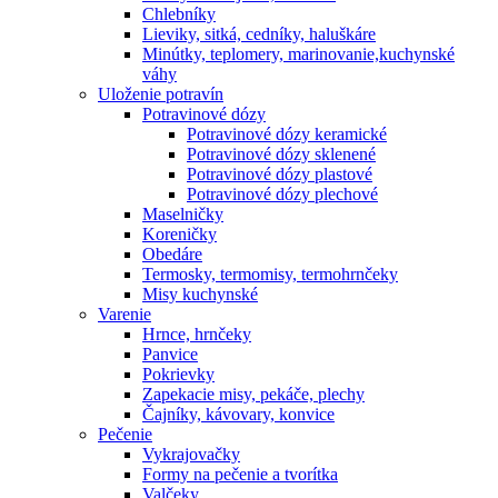
Chlebníky
Lieviky, sitká, cedníky, haluškáre
Minútky, teplomery, marinovanie,kuchynské
váhy
Uloženie potravín
Potravinové dózy
Potravinové dózy keramické
Potravinové dózy sklenené
Potravinové dózy plastové
Potravinové dózy plechové
Maselničky
Koreničky
Obedáre
Termosky, termomisy, termohrnčeky
Misy kuchynské
Varenie
Hrnce, hrnčeky
Panvice
Pokrievky
Zapekacie misy, pekáče, plechy
Čajníky, kávovary, konvice
Pečenie
Vykrajovačky
Formy na pečenie a tvorítka
Valčeky