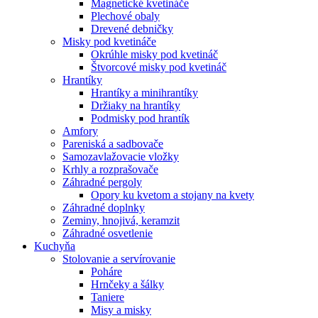
Magnetické kvetináče
Plechové obaly
Drevené debničky
Misky pod kvetináče
Okrúhle misky pod kvetináč
Štvorcové misky pod kvetináč
Hrantíky
Hrantíky a minihrantíky
Držiaky na hrantíky
Podmisky pod hrantík
Amfory
Pareniská a sadbovače
Samozavlažovacie vložky
Krhly a rozprašovače
Záhradné pergoly
Opory ku kvetom a stojany na kvety
Záhradné doplnky
Zeminy, hnojivá, keramzit
Záhradné osvetlenie
Kuchyňa
Stolovanie a servírovanie
Poháre
Hrnčeky a šálky
Taniere
Misy a misky