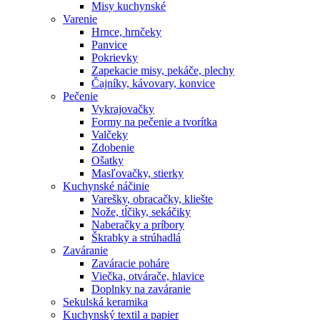
Misy kuchynské
Varenie
Hrnce, hrnčeky
Panvice
Pokrievky
Zapekacie misy, pekáče, plechy
Čajníky, kávovary, konvice
Pečenie
Vykrajovačky
Formy na pečenie a tvorítka
Valčeky
Zdobenie
Ošatky
Masľovačky, stierky
Kuchynské náčinie
Varešky, obracačky, kliešte
Nože, tĺčiky, sekáčiky
Naberačky a príbory
Škrabky a strúhadlá
Zaváranie
Zaváracie poháre
Viečka, otvárače, hlavice
Doplnky na zaváranie
Sekulská keramika
Kuchynský textil a papier