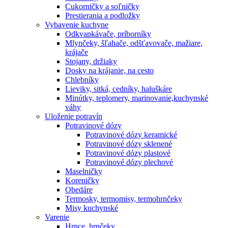
Cukorničky a soľničky
Prestierania a podložky
Vybavenie kuchyne
Odkvapkávače, príborníky
Mlynčeky, šľahače, odšťavovače, mažiare,
krájače
Stojany, držiaky
Dosky na krájanie, na cesto
Chlebníky
Lieviky, sitká, cedníky, haluškáre
Minútky, teplomery, marinovanie,kuchynské
váhy
Uloženie potravín
Potravinové dózy
Potravinové dózy keramické
Potravinové dózy sklenené
Potravinové dózy plastové
Potravinové dózy plechové
Maselničky
Koreničky
Obedáre
Termosky, termomisy, termohrnčeky
Misy kuchynské
Varenie
Hrnce, hrnčeky