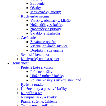
Zdobenie
Ošatky
Masľovačky, stierky
Kuchynské náčinie
Varešky, obracačky, kliešte
Nože, tĺčiky, sekáčiky
Naberačky a príbory
Škrabky a strúhadlá
Zaváranie
Zaváracie poháre
Viečka, otvárače, hlavice
Doplnky na zaváranie
Sekulská keramika
Kuchynský textil a papier
Domácnosť
Prútené koše a košíky
Prútené košíky
Úložné prútené košíky
Prútené košíky s rúčkou, nákupné
Koše na prádlo
Úložné boxy a plastové košíky
Kúpeľňa a wc
Nákupné tašky a košíky
Pranie, sušenie, žehlenie
Teplomery, ventilátory