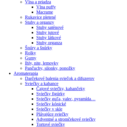
Vlna a priadza
Vlna puffy
Macrame
Rukavice pletené
Stuhy a organzy
Stuhy saténové
Stuhy jutové
Stuhy látkové
Stuhy organza
Šnúry a šnúrky
Rolky
Gumy
Ihly, nite, lemovky
Pančuchy, silonky, ponožky
Aromaterapia
Darčekové balenia sviečok a difuzerov
Sviečky a kahance
Čajové sviečky, kahančeky
Sviečky figúrky
Sviečky guľa, valec, pyramída…
Sviečky kónické
Sviečky v skle
Plávajúce sviečky
Adventné a stromčekové sviečky
Tortové sviečky