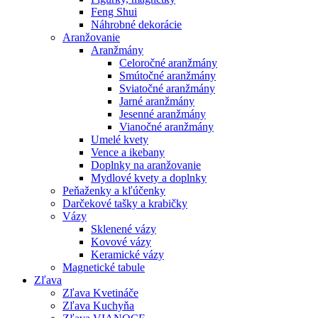
Feng Shui
Náhrobné dekorácie
Aranžovanie
Aranžmány
Celoročné aranžmány
Smútočné aranžmány
Sviatočné aranžmány
Jarné aranžmány
Jesenné aranžmány
Vianočné aranžmány
Umelé kvety
Vence a ikebany
Doplnky na aranžovanie
Mydlové kvety a doplnky
Peňaženky a kľúčenky
Darčekové tašky a krabičky
Vázy
Sklenené vázy
Kovové vázy
Keramické vázy
Magnetické tabule
Zľava
Zľava Kvetináče
Zľava Kuchyňa