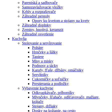
Pareniská a sadbovače
Samozavlažovacie vložky
Krhly a rozprašovače
Záhradné pergoly
Opory ku kvetom a stojany na kvety
Záhradné doplnky
Zeminy, hnojivá, keramzit
Záhradné osvetlenie
Kuchyňa
Stolovanie a servírovanie
Poháre
Hrnčeky a šálky
Taniere
Misy a misky
Podnosy a tácky
Karafy, fľaše, džbány, omáčniky
Servítniky
Cukorničky a soľničky
Prestierania a podložky
Vybavenie kuchyne
Odkvapkávače, príborníky
Mlynčeky, šľahače, odšťavovače, mažiare,
krájače
Stojany, držiaky
Dosky na krájanie, na cesto