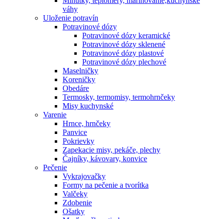
Minútky, teplomery, marinovanie,kuchynské
váhy
Uloženie potravín
Potravinové dózy
Potravinové dózy keramické
Potravinové dózy sklenené
Potravinové dózy plastové
Potravinové dózy plechové
Maselničky
Koreničky
Obedáre
Termosky, termomisy, termohrnčeky
Misy kuchynské
Varenie
Hrnce, hrnčeky
Panvice
Pokrievky
Zapekacie misy, pekáče, plechy
Čajníky, kávovary, konvice
Pečenie
Vykrajovačky
Formy na pečenie a tvorítka
Valčeky
Zdobenie
Ošatky