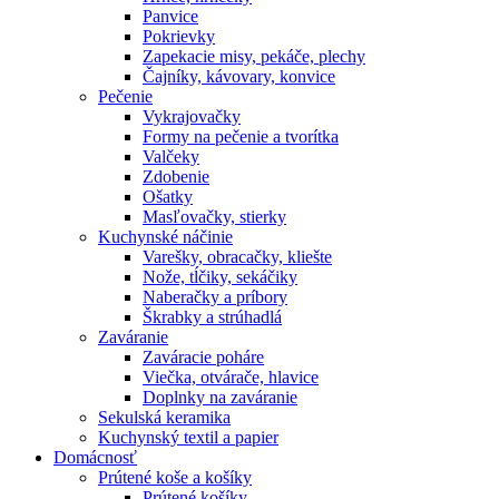
Panvice
Pokrievky
Zapekacie misy, pekáče, plechy
Čajníky, kávovary, konvice
Pečenie
Vykrajovačky
Formy na pečenie a tvorítka
Valčeky
Zdobenie
Ošatky
Masľovačky, stierky
Kuchynské náčinie
Varešky, obracačky, kliešte
Nože, tĺčiky, sekáčiky
Naberačky a príbory
Škrabky a strúhadlá
Zaváranie
Zaváracie poháre
Viečka, otvárače, hlavice
Doplnky na zaváranie
Sekulská keramika
Kuchynský textil a papier
Domácnosť
Prútené koše a košíky
Prútené košíky