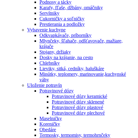
Podnosy a tácky
Karafy, fľaše, džbány, omáčniky
Servítniky
Cukorničky a soľničky
Prestierania a podložky
Vybavenie kuchyne
Odkvapkávače, príborníky
Mlynčeky, šľahače, odšťavovače, mažiare,
krájače
Stojany, držiaky
Dosky na krájanie, na cesto
Chlebníky
Lieviky, sitká, cedníky, haluškáre
Minútky, teplomery, marinovanie,kuchynské
váhy
Uloženie potravín
Potravinové dózy
Potravinové dózy keramické
Potravinové dózy sklenené
Potravinové dózy plastové
Potravinové dózy plechové
Maselničky
Koreničky
Obedáre
Termosky, termomisy, termohrnčeky