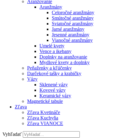
Aranžovanie
Aranžmány
Celoročné aranžmány
Smútočné aranžmány
Sviatočné aranžmány
Jarné aranžmány
Jesenné aranžmány
Vianočné aranžmány
Umelé kvety
Vence a ikebany
Doplnky na aranžovanie
Mydlové kvety a doplnky
Peňaženky a kľúčenky
Darčekové tašky a krabičky
Vázy
Sklenené vázy
Kovové vázy
Keramické vázy
Magnetické tabule
Zľava
Zľava Kvetináče
Zľava Kuchyňa
Zľava VIANOCE
Vyhľadať