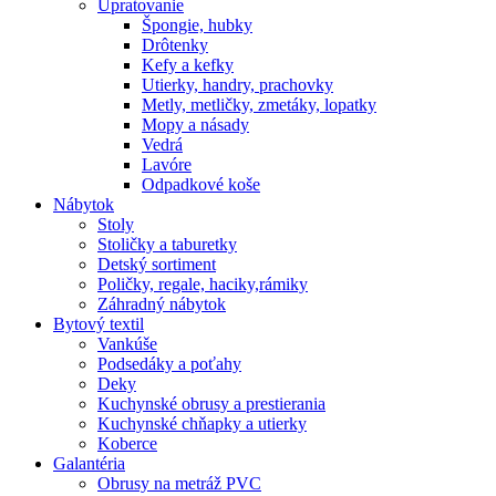
Upratovanie
Špongie, hubky
Drôtenky
Kefy a kefky
Utierky, handry, prachovky
Metly, metličky, zmetáky, lopatky
Mopy a násady
Vedrá
Lavóre
Odpadkové koše
Nábytok
Stoly
Stoličky a taburetky
Detský sortiment
Poličky, regale, haciky,rámiky
Záhradný nábytok
Bytový textil
Vankúše
Podsedáky a poťahy
Deky
Kuchynské obrusy a prestierania
Kuchynské chňapky a utierky
Koberce
Galantéria
Obrusy na metráž PVC