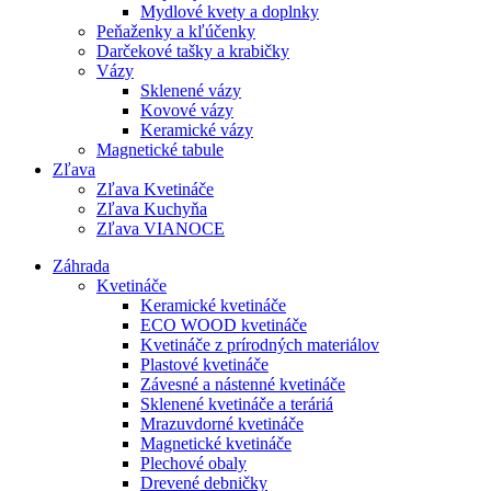
Mydlové kvety a doplnky
Peňaženky a kľúčenky
Darčekové tašky a krabičky
Vázy
Sklenené vázy
Kovové vázy
Keramické vázy
Magnetické tabule
Zľava
Zľava Kvetináče
Zľava Kuchyňa
Zľava VIANOCE
Záhrada
Kvetináče
Keramické kvetináče
ECO WOOD kvetináče
Kvetináče z prírodných materiálov
Plastové kvetináče
Závesné a nástenné kvetináče
Sklenené kvetináče a teráriá
Mrazuvdorné kvetináče
Magnetické kvetináče
Plechové obaly
Drevené debničky