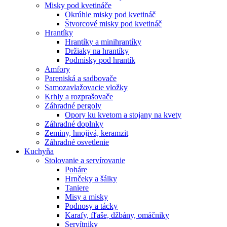
Misky pod kvetináče
Okrúhle misky pod kvetináč
Štvorcové misky pod kvetináč
Hrantíky
Hrantíky a minihrantíky
Držiaky na hrantíky
Podmisky pod hrantík
Amfory
Pareniská a sadbovače
Samozavlažovacie vložky
Krhly a rozprašovače
Záhradné pergoly
Opory ku kvetom a stojany na kvety
Záhradné doplnky
Zeminy, hnojivá, keramzit
Záhradné osvetlenie
Kuchyňa
Stolovanie a servírovanie
Poháre
Hrnčeky a šálky
Taniere
Misy a misky
Podnosy a tácky
Karafy, fľaše, džbány, omáčniky
Servítniky