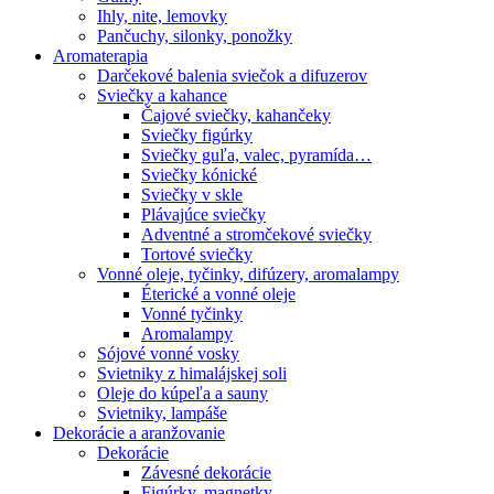
Ihly, nite, lemovky
Pančuchy, silonky, ponožky
Aromaterapia
Darčekové balenia sviečok a difuzerov
Sviečky a kahance
Čajové sviečky, kahančeky
Sviečky figúrky
Sviečky guľa, valec, pyramída…
Sviečky kónické
Sviečky v skle
Plávajúce sviečky
Adventné a stromčekové sviečky
Tortové sviečky
Vonné oleje, tyčinky, difúzery, aromalampy
Éterické a vonné oleje
Vonné tyčinky
Aromalampy
Sójové vonné vosky
Svietniky z himalájskej soli
Oleje do kúpeľa a sauny
Svietniky, lampáše
Dekorácie a aranžovanie
Dekorácie
Závesné dekorácie
Figúrky, magnetky