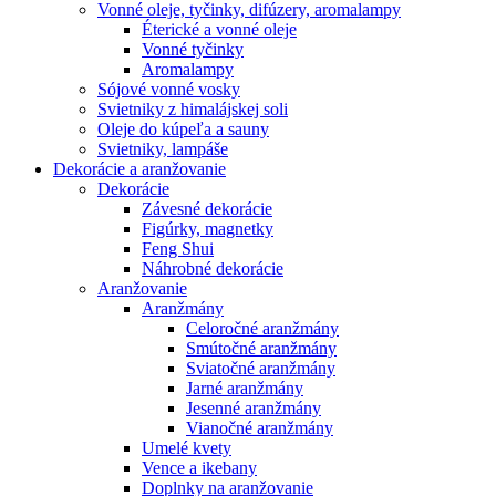
Vonné oleje, tyčinky, difúzery, aromalampy
Éterické a vonné oleje
Vonné tyčinky
Aromalampy
Sójové vonné vosky
Svietniky z himalájskej soli
Oleje do kúpeľa a sauny
Svietniky, lampáše
Dekorácie a aranžovanie
Dekorácie
Závesné dekorácie
Figúrky, magnetky
Feng Shui
Náhrobné dekorácie
Aranžovanie
Aranžmány
Celoročné aranžmány
Smútočné aranžmány
Sviatočné aranžmány
Jarné aranžmány
Jesenné aranžmány
Vianočné aranžmány
Umelé kvety
Vence a ikebany
Doplnky na aranžovanie