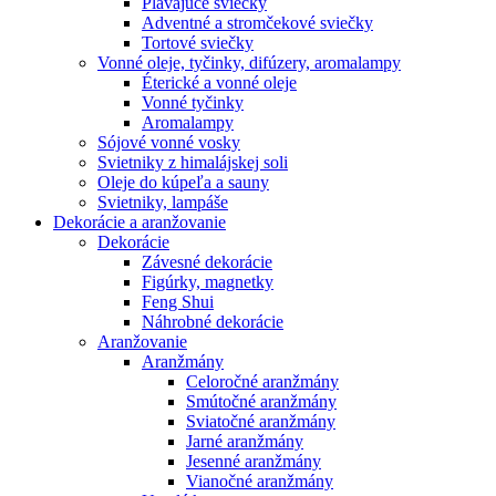
Plávajúce sviečky
Adventné a stromčekové sviečky
Tortové sviečky
Vonné oleje, tyčinky, difúzery, aromalampy
Éterické a vonné oleje
Vonné tyčinky
Aromalampy
Sójové vonné vosky
Svietniky z himalájskej soli
Oleje do kúpeľa a sauny
Svietniky, lampáše
Dekorácie a aranžovanie
Dekorácie
Závesné dekorácie
Figúrky, magnetky
Feng Shui
Náhrobné dekorácie
Aranžovanie
Aranžmány
Celoročné aranžmány
Smútočné aranžmány
Sviatočné aranžmány
Jarné aranžmány
Jesenné aranžmány
Vianočné aranžmány