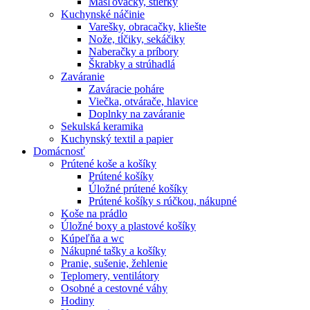
Masľovačky, stierky
Kuchynské náčinie
Varešky, obracačky, kliešte
Nože, tĺčiky, sekáčiky
Naberačky a príbory
Škrabky a strúhadlá
Zaváranie
Zaváracie poháre
Viečka, otvárače, hlavice
Doplnky na zaváranie
Sekulská keramika
Kuchynský textil a papier
Domácnosť
Prútené koše a košíky
Prútené košíky
Úložné prútené košíky
Prútené košíky s rúčkou, nákupné
Koše na prádlo
Úložné boxy a plastové košíky
Kúpeľňa a wc
Nákupné tašky a košíky
Pranie, sušenie, žehlenie
Teplomery, ventilátory
Osobné a cestovné váhy
Hodiny