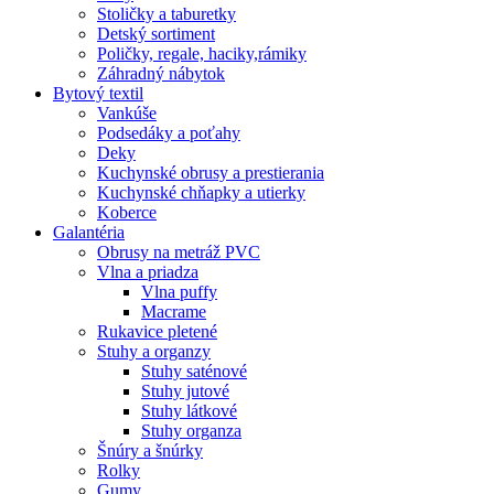
Stoličky a taburetky
Detský sortiment
Poličky, regale, haciky,rámiky
Záhradný nábytok
Bytový textil
Vankúše
Podsedáky a poťahy
Deky
Kuchynské obrusy a prestierania
Kuchynské chňapky a utierky
Koberce
Galantéria
Obrusy na metráž PVC
Vlna a priadza
Vlna puffy
Macrame
Rukavice pletené
Stuhy a organzy
Stuhy saténové
Stuhy jutové
Stuhy látkové
Stuhy organza
Šnúry a šnúrky
Rolky
Gumy