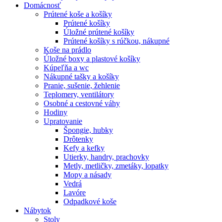
Domácnosť
Prútené koše a košíky
Prútené košíky
Úložné prútené košíky
Prútené košíky s rúčkou, nákupné
Koše na prádlo
Úložné boxy a plastové košíky
Kúpeľňa a wc
Nákupné tašky a košíky
Pranie, sušenie, žehlenie
Teplomery, ventilátory
Osobné a cestovné váhy
Hodiny
Upratovanie
Špongie, hubky
Drôtenky
Kefy a kefky
Utierky, handry, prachovky
Metly, metličky, zmetáky, lopatky
Mopy a násady
Vedrá
Lavóre
Odpadkové koše
Nábytok
Stoly