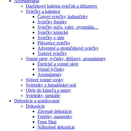
Aromaterapia
Darčekové balenia sviečok a difuzerov
Sviečky a kahance
Čajové sviečky, kahančeky
Sviečky figúrky
Sviečky guľa, valec, pyramída…
Sviečky kónické
Sviečky v skle
Plávajúce sviečky
Adventné a stromčekové sviečky
Tortové sviečky
Vonné oleje, tyčinky, difúzery, aromalampy
Éterické a vonné oleje
Vonné tyčinky
Aromalampy
Sójové vonné vosky
Svietniky z himalájskej soli
Oleje do kúpeľa a sauny
Svietniky, lampáše
Dekorácie a aranžovanie
Dekorácie
Závesné dekorácie
Figúrky, magnetky
Feng Shui
Náhrobné dekorácie