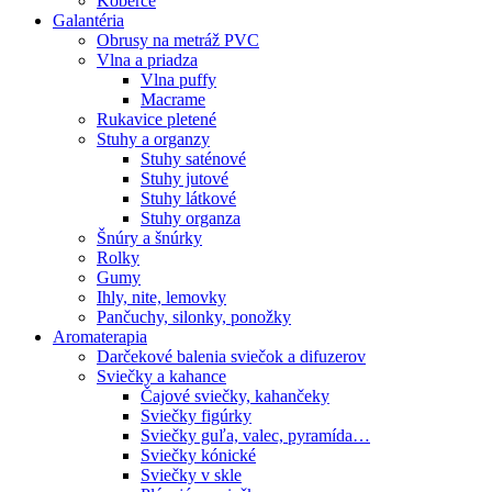
Koberce
Galantéria
Obrusy na metráž PVC
Vlna a priadza
Vlna puffy
Macrame
Rukavice pletené
Stuhy a organzy
Stuhy saténové
Stuhy jutové
Stuhy látkové
Stuhy organza
Šnúry a šnúrky
Rolky
Gumy
Ihly, nite, lemovky
Pančuchy, silonky, ponožky
Aromaterapia
Darčekové balenia sviečok a difuzerov
Sviečky a kahance
Čajové sviečky, kahančeky
Sviečky figúrky
Sviečky guľa, valec, pyramída…
Sviečky kónické
Sviečky v skle