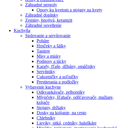
Záhradné pergoly
Opory ku kvetom a stojany na kvety
Záhradné doplnky
Zeminy, hnojivá, keramzit
Záhradné osvetlenie
Kuchyňa
Stolovanie a servírovanie
Poháre
Hrnčeky a šálky
Taniere
Misy a misky
Podnosy a tácky
Karafy, fľaše, džbány, omáčniky
Servítniky
Cukorničky a soľničky
Prestierania a podložky
Vybavenie kuchyne
Odkvapkávače, príborníky
Mlynčeky, šľahače, odšťavovače, mažiare,
krájače
Stojany, držiaky
Dosky na krájanie, na cesto
Chlebníky
Lieviky, sitká, cedníky, haluškáre