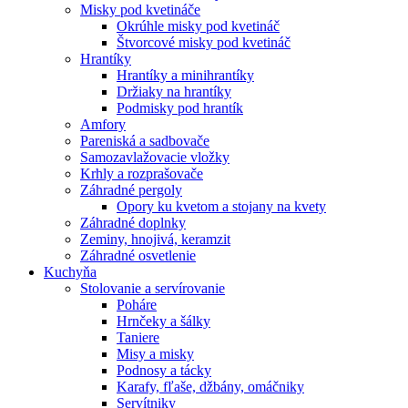
Misky pod kvetináče
Okrúhle misky pod kvetináč
Štvorcové misky pod kvetináč
Hrantíky
Hrantíky a minihrantíky
Držiaky na hrantíky
Podmisky pod hrantík
Amfory
Pareniská a sadbovače
Samozavlažovacie vložky
Krhly a rozprašovače
Záhradné pergoly
Opory ku kvetom a stojany na kvety
Záhradné doplnky
Zeminy, hnojivá, keramzit
Záhradné osvetlenie
Kuchyňa
Stolovanie a servírovanie
Poháre
Hrnčeky a šálky
Taniere
Misy a misky
Podnosy a tácky
Karafy, fľaše, džbány, omáčniky
Servítniky