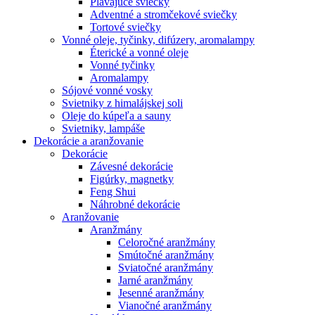
Plávajúce sviečky
Adventné a stromčekové sviečky
Tortové sviečky
Vonné oleje, tyčinky, difúzery, aromalampy
Éterické a vonné oleje
Vonné tyčinky
Aromalampy
Sójové vonné vosky
Svietniky z himalájskej soli
Oleje do kúpeľa a sauny
Svietniky, lampáše
Dekorácie a aranžovanie
Dekorácie
Závesné dekorácie
Figúrky, magnetky
Feng Shui
Náhrobné dekorácie
Aranžovanie
Aranžmány
Celoročné aranžmány
Smútočné aranžmány
Sviatočné aranžmány
Jarné aranžmány
Jesenné aranžmány
Vianočné aranžmány