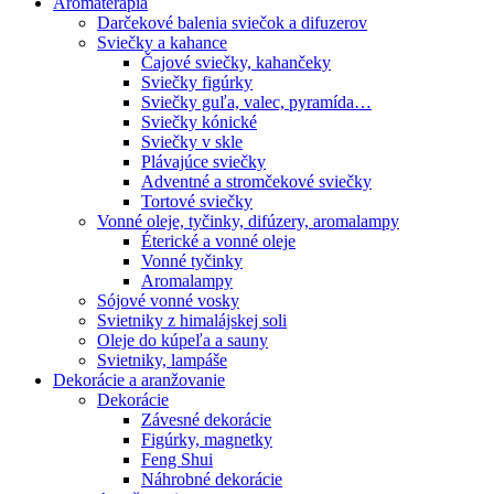
Aromaterapia
Darčekové balenia sviečok a difuzerov
Sviečky a kahance
Čajové sviečky, kahančeky
Sviečky figúrky
Sviečky guľa, valec, pyramída…
Sviečky kónické
Sviečky v skle
Plávajúce sviečky
Adventné a stromčekové sviečky
Tortové sviečky
Vonné oleje, tyčinky, difúzery, aromalampy
Éterické a vonné oleje
Vonné tyčinky
Aromalampy
Sójové vonné vosky
Svietniky z himalájskej soli
Oleje do kúpeľa a sauny
Svietniky, lampáše
Dekorácie a aranžovanie
Dekorácie
Závesné dekorácie
Figúrky, magnetky
Feng Shui
Náhrobné dekorácie