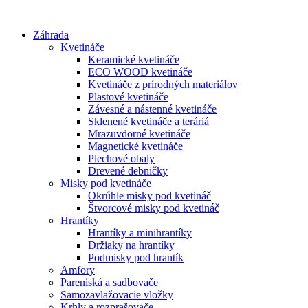
Preskočiť
na
Záhrada
obsah
Kvetináče
Keramické kvetináče
ECO WOOD kvetináče
Kvetináče z prírodných materiálov
Plastové kvetináče
Závesné a nástenné kvetináče
Sklenené kvetináče a teráriá
Mrazuvdorné kvetináče
Magnetické kvetináče
Plechové obaly
Drevené debničky
Misky pod kvetináče
Okrúhle misky pod kvetináč
Štvorcové misky pod kvetináč
Hrantíky
Hrantíky a minihrantíky
Držiaky na hrantíky
Podmisky pod hrantík
Amfory
Pareniská a sadbovače
Samozavlažovacie vložky
Krhly a rozprašovače