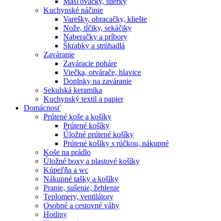
Masľovačky, stierky
Kuchynské náčinie
Varešky, obracačky, kliešte
Nože, tĺčiky, sekáčiky
Naberačky a príbory
Škrabky a strúhadlá
Zaváranie
Zaváracie poháre
Viečka, otvárače, hlavice
Doplnky na zaváranie
Sekulská keramika
Kuchynský textil a papier
Domácnosť
Prútené koše a košíky
Prútené košíky
Úložné prútené košíky
Prútené košíky s rúčkou, nákupné
Koše na prádlo
Úložné boxy a plastové košíky
Kúpeľňa a wc
Nákupné tašky a košíky
Pranie, sušenie, žehlenie
Teplomery, ventilátory
Osobné a cestovné váhy
Hodiny