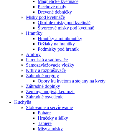
Magnetické kvetináče
Plechové obaly
Drevené debničky
Misky pod kvetináče
Okrúhle misky pod kvetináč
Štvorcové misky pod kvetináč
Hrantíky
Hrantíky a minihrantíky
Držiaky na hrantíky
Podmisky pod hrantík
Amfory
Pareniská a sadbovače
Samozavlažovacie vložky
Krhly a rozprašovače
Záhradné pergoly
Opory ku kvetom a stojany na kvety
Záhradné doplnky
Zeminy, hnojivá, keramzit
Záhradné osvetlenie
Kuchyňa
Stolovanie a servírovanie
Poháre
Hrnčeky a šálky
Taniere
Misy a misky