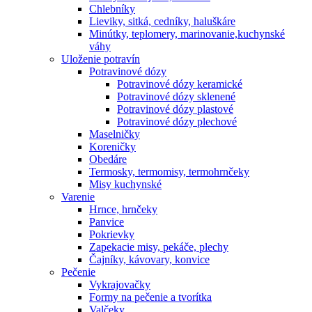
Chlebníky
Lieviky, sitká, cedníky, haluškáre
Minútky, teplomery, marinovanie,kuchynské
váhy
Uloženie potravín
Potravinové dózy
Potravinové dózy keramické
Potravinové dózy sklenené
Potravinové dózy plastové
Potravinové dózy plechové
Maselničky
Koreničky
Obedáre
Termosky, termomisy, termohrnčeky
Misy kuchynské
Varenie
Hrnce, hrnčeky
Panvice
Pokrievky
Zapekacie misy, pekáče, plechy
Čajníky, kávovary, konvice
Pečenie
Vykrajovačky
Formy na pečenie a tvorítka
Valčeky