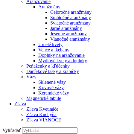
Aranžovanie
Aranžmány
Celoročné aranžmány
Smútočné aranžmány
Sviatočné aranžmány
Jarné aranžmány
Jesenné aranžmány
Vianočné aranžmány
Umelé kvety
Vence a ikebany
Doplnky na aranžovanie
Mydlové kvety a doplnky
Peňaženky a kľúčenky
Darčekové tašky a krabičky
Vázy
Sklenené vázy
Kovové vázy
Keramické vázy
Magnetické tabule
Zľava
Zľava Kvetináče
Zľava Kuchyňa
Zľava VIANOCE
Vyhľadať