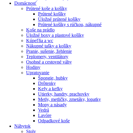
Domácnosť
Prútené koše a košíky
Prútené košíky
Úložné prútené košíky
Prútené košíky s rúčkou, nákupné
Koše na prádlo
Úložné boxy a plastové košíky
Kúpeľňa a wc
Nákupné tašky a košíky
Pranie, sušenie, žehlenie
Teplomery, ventilátory
Osobné a cestovné váhy
Hodiny
Upratovanie
Špongie, hubky
Drôtenky
Kefy a kefky
Utierky, handry, prachovky
Metly, metličky, zmetáky, lopatky
Mopy a násady
Vedrá
Lavóre
Odpadkové koše
Nábytok
Stoly