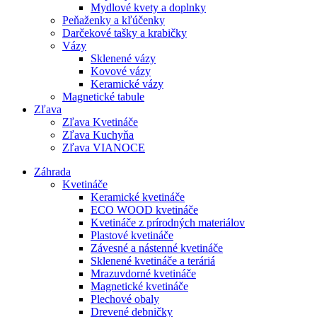
Mydlové kvety a doplnky
Peňaženky a kľúčenky
Darčekové tašky a krabičky
Vázy
Sklenené vázy
Kovové vázy
Keramické vázy
Magnetické tabule
Zľava
Zľava Kvetináče
Zľava Kuchyňa
Zľava VIANOCE
Záhrada
Kvetináče
Keramické kvetináče
ECO WOOD kvetináče
Kvetináče z prírodných materiálov
Plastové kvetináče
Závesné a nástenné kvetináče
Sklenené kvetináče a teráriá
Mrazuvdorné kvetináče
Magnetické kvetináče
Plechové obaly
Drevené debničky