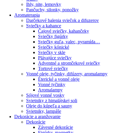
Ihly, nite, lemovky
Pančuchy, silonky, ponožky
Aromaterapia
Darčekové balenia sviečok a difuzerov
Sviečky a kahance
Čajové sviečky, kahančeky
Sviečky figúrky
Sviečky guľa, valec, pyramída…
Sviečky kónické
Sviečky v skle
Plávajúce sviečky
Adventné a stromčekové sviečky
Tortové sviečky
Vonné oleje, tyčinky, difúzery, aromalampy
Éterické a vonné oleje
Vonné tyčinky
Aromalampy
Sójové vonné vosky
Svietniky z himalájskej soli
Oleje do kúpeľa a sauny
Svietniky, lampáše
Dekorácie a aranžovanie
Dekorácie
Závesné dekorácie
Figúrky, magnetky