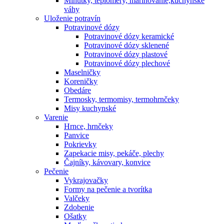
Minútky, teplomery, marinovanie,kuchynské
váhy
Uloženie potravín
Potravinové dózy
Potravinové dózy keramické
Potravinové dózy sklenené
Potravinové dózy plastové
Potravinové dózy plechové
Maselničky
Koreničky
Obedáre
Termosky, termomisy, termohrnčeky
Misy kuchynské
Varenie
Hrnce, hrnčeky
Panvice
Pokrievky
Zapekacie misy, pekáče, plechy
Čajníky, kávovary, konvice
Pečenie
Vykrajovačky
Formy na pečenie a tvorítka
Valčeky
Zdobenie
Ošatky