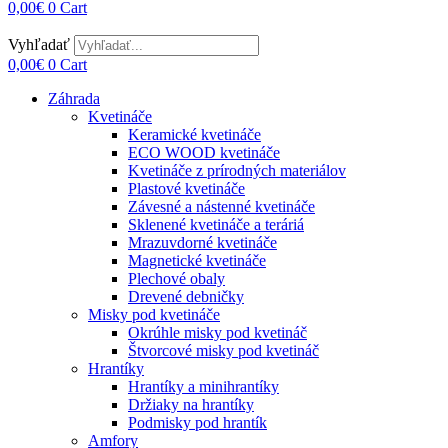
0,00
€
0
Cart
Vyhľadať
0,00
€
0
Cart
Záhrada
Kvetináče
Keramické kvetináče
ECO WOOD kvetináče
Kvetináče z prírodných materiálov
Plastové kvetináče
Závesné a nástenné kvetináče
Sklenené kvetináče a teráriá
Mrazuvdorné kvetináče
Magnetické kvetináče
Plechové obaly
Drevené debničky
Misky pod kvetináče
Okrúhle misky pod kvetináč
Štvorcové misky pod kvetináč
Hrantíky
Hrantíky a minihrantíky
Držiaky na hrantíky
Podmisky pod hrantík
Amfory