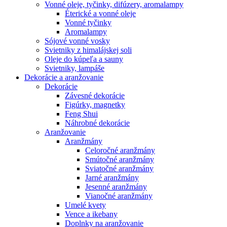
Vonné oleje, tyčinky, difúzery, aromalampy
Éterické a vonné oleje
Vonné tyčinky
Aromalampy
Sójové vonné vosky
Svietniky z himalájskej soli
Oleje do kúpeľa a sauny
Svietniky, lampáše
Dekorácie a aranžovanie
Dekorácie
Závesné dekorácie
Figúrky, magnetky
Feng Shui
Náhrobné dekorácie
Aranžovanie
Aranžmány
Celoročné aranžmány
Smútočné aranžmány
Sviatočné aranžmány
Jarné aranžmány
Jesenné aranžmány
Vianočné aranžmány
Umelé kvety
Vence a ikebany
Doplnky na aranžovanie