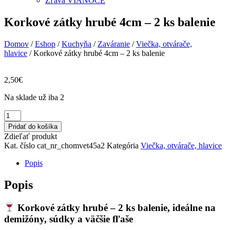
Zľava VIANOCE
Korkové zátky hrubé 4cm – 2 ks balenie
Domov
/
Eshop
/
Kuchyňa
/
Zaváranie
/
Viečka, otvárače,
hlavice
/ Korkové zátky hrubé 4cm – 2 ks balenie
2,50
€
Na sklade už iba 2
množstvo
Korkové
Pridať do košíka
zátky
Zdieľať produkt
hrubé
Kat. číslo
cat_nr_chomvet45a2
Kategória
Viečka, otvárače, hlavice
4cm
–
Popis
2
ks
Popis
balenie
Korkové zátky hrubé – 2 ks balenie, ideálne na
demižóny, súdky a väčšie fľaše