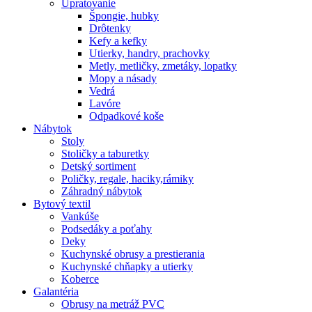
Upratovanie
Špongie, hubky
Drôtenky
Kefy a kefky
Utierky, handry, prachovky
Metly, metličky, zmetáky, lopatky
Mopy a násady
Vedrá
Lavóre
Odpadkové koše
Nábytok
Stoly
Stoličky a taburetky
Detský sortiment
Poličky, regale, haciky,rámiky
Záhradný nábytok
Bytový textil
Vankúše
Podsedáky a poťahy
Deky
Kuchynské obrusy a prestierania
Kuchynské chňapky a utierky
Koberce
Galantéria
Obrusy na metráž PVC