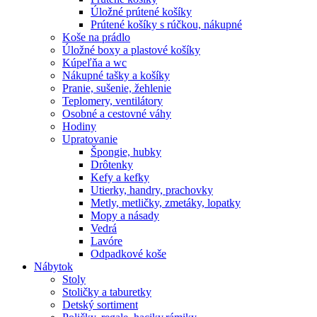
Úložné prútené košíky
Prútené košíky s rúčkou, nákupné
Koše na prádlo
Úložné boxy a plastové košíky
Kúpeľňa a wc
Nákupné tašky a košíky
Pranie, sušenie, žehlenie
Teplomery, ventilátory
Osobné a cestovné váhy
Hodiny
Upratovanie
Špongie, hubky
Drôtenky
Kefy a kefky
Utierky, handry, prachovky
Metly, metličky, zmetáky, lopatky
Mopy a násady
Vedrá
Lavóre
Odpadkové koše
Nábytok
Stoly
Stoličky a taburetky
Detský sortiment