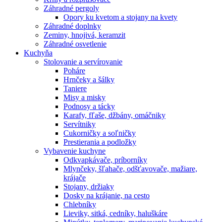
Záhradné pergoly
Opory ku kvetom a stojany na kvety
Záhradné doplnky
Zeminy, hnojivá, keramzit
Záhradné osvetlenie
Kuchyňa
Stolovanie a servírovanie
Poháre
Hrnčeky a šálky
Taniere
Misy a misky
Podnosy a tácky
Karafy, fľaše, džbány, omáčniky
Servítniky
Cukorničky a soľničky
Prestierania a podložky
Vybavenie kuchyne
Odkvapkávače, príborníky
Mlynčeky, šľahače, odšťavovače, mažiare,
krájače
Stojany, držiaky
Dosky na krájanie, na cesto
Chlebníky
Lieviky, sitká, cedníky, haluškáre