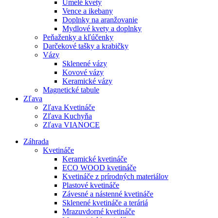
Umelé kvety
Vence a ikebany
Doplnky na aranžovanie
Mydlové kvety a doplnky
Peňaženky a kľúčenky
Darčekové tašky a krabičky
Vázy
Sklenené vázy
Kovové vázy
Keramické vázy
Magnetické tabule
Zľava
Zľava Kvetináče
Zľava Kuchyňa
Zľava VIANOCE
Záhrada
Kvetináče
Keramické kvetináče
ECO WOOD kvetináče
Kvetináče z prírodných materiálov
Plastové kvetináče
Závesné a nástenné kvetináče
Sklenené kvetináče a teráriá
Mrazuvdorné kvetináče