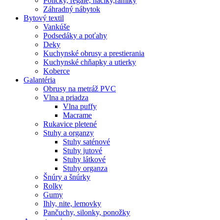
Poličky, regale, haciky,rámiky
Záhradný nábytok
Bytový textil
Vankúše
Podsedáky a poťahy
Deky
Kuchynské obrusy a prestierania
Kuchynské chňapky a utierky
Koberce
Galantéria
Obrusy na metráž PVC
Vlna a priadza
Vlna puffy
Macrame
Rukavice pletené
Stuhy a organzy
Stuhy saténové
Stuhy jutové
Stuhy látkové
Stuhy organza
Šnúry a šnúrky
Rolky
Gumy
Ihly, nite, lemovky
Pančuchy, silonky, ponožky