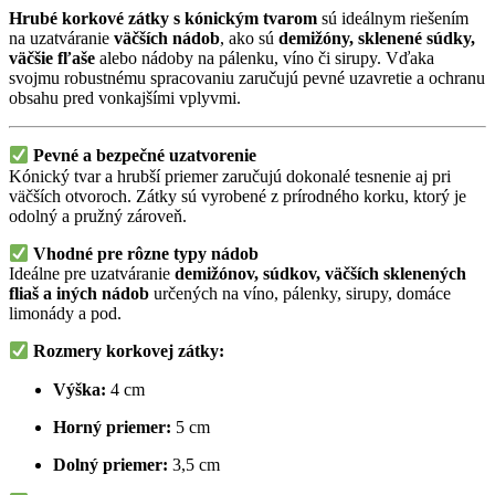
Hrubé korkové zátky s kónickým tvarom
sú ideálnym riešením
na uzatváranie
väčších nádob
, ako sú
demižóny, sklenené súdky,
väčšie fľaše
alebo nádoby na pálenku, víno či sirupy. Vďaka
svojmu robustnému spracovaniu zaručujú pevné uzavretie a ochranu
obsahu pred vonkajšími vplyvmi.
Pevné a bezpečné uzatvorenie
Kónický tvar a hrubší priemer zaručujú dokonalé tesnenie aj pri
väčších otvoroch. Zátky sú vyrobené z prírodného korku, ktorý je
odolný a pružný zároveň.
Vhodné pre rôzne typy nádob
Ideálne pre uzatváranie
demižónov, súdkov, väčších sklenených
fliaš a iných nádob
určených na víno, pálenky, sirupy, domáce
limonády a pod.
Rozmery korkovej zátky:
Výška:
4 cm
Horný priemer:
5 cm
Dolný priemer:
3,5 cm