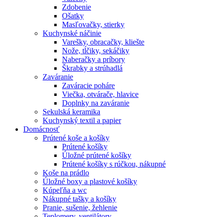
Zdobenie
Ošatky
Masľovačky, stierky
Kuchynské náčinie
Varešky, obracačky, kliešte
Nože, tĺčiky, sekáčiky
Naberačky a príbory
Škrabky a strúhadlá
Zaváranie
Zaváracie poháre
Viečka, otvárače, hlavice
Doplnky na zaváranie
Sekulská keramika
Kuchynský textil a papier
Domácnosť
Prútené koše a košíky
Prútené košíky
Úložné prútené košíky
Prútené košíky s rúčkou, nákupné
Koše na prádlo
Úložné boxy a plastové košíky
Kúpeľňa a wc
Nákupné tašky a košíky
Pranie, sušenie, žehlenie
Teplomery, ventilátory