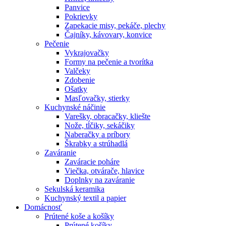
Panvice
Pokrievky
Zapekacie misy, pekáče, plechy
Čajníky, kávovary, konvice
Pečenie
Vykrajovačky
Formy na pečenie a tvorítka
Valčeky
Zdobenie
Ošatky
Masľovačky, stierky
Kuchynské náčinie
Varešky, obracačky, kliešte
Nože, tĺčiky, sekáčiky
Naberačky a príbory
Škrabky a strúhadlá
Zaváranie
Zaváracie poháre
Viečka, otvárače, hlavice
Doplnky na zaváranie
Sekulská keramika
Kuchynský textil a papier
Domácnosť
Prútené koše a košíky
Prútené košíky