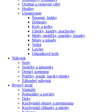
Osobné a cestovné váhy
Hodiny
Upratovanie
Špongie, hubky
Drôtenky
Kefy a kefky
Utierky, handry, prachovky
Metly, metličky, zmetáky, lopatky
Mopy a násady
Vedrá
Lavóre
Odpadkové koše
Nábytok
Stoly
Stoličky a taburetky
Detský sortiment
Poličky, regale, haciky,rámiky
Záhradný nábytok
Bytový textil
Vankúše
Podsedáky a poťahy
Deky
Kuchynské obrusy a prestierania
Kuchynské chňapky a utierky