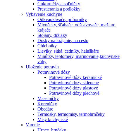
Cukorničky a soľničky
Prestierania a podložky
Vybavenie kuchyne
Odkvapkávače, príborníky
Mlynčeky, šľahače, odšťavovače, mažiare,
krájače
Stojany, držiaky
Dosky na krájanie, na cesto
Chlebníky
Lieviky, sitká, cedníky, haluškáre
Minútky, teplomery, marinovanie,kuchynské
váhy
Uloženie potravín
Potravinové dózy
Potravinové dózy keramické
Potravinové dózy sklenené
Potravinové dózy plastové
Potravinové dózy plechové
Maselničky
Koreničky
Obedáre
Termosky, termomisy, termohrnčeky
Misy kuchynské
Varenie
Hrnce, hrnčeky