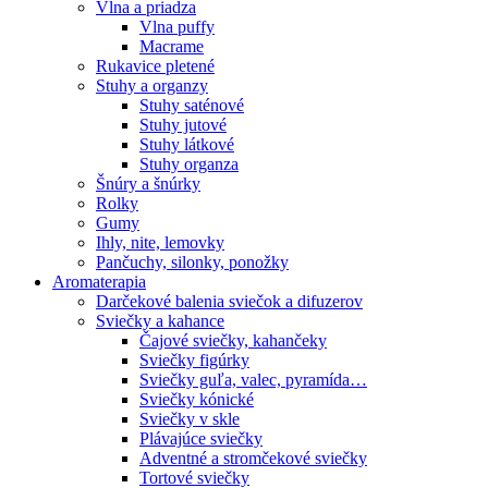
Vlna a priadza
Vlna puffy
Macrame
Rukavice pletené
Stuhy a organzy
Stuhy saténové
Stuhy jutové
Stuhy látkové
Stuhy organza
Šnúry a šnúrky
Rolky
Gumy
Ihly, nite, lemovky
Pančuchy, silonky, ponožky
Aromaterapia
Darčekové balenia sviečok a difuzerov
Sviečky a kahance
Čajové sviečky, kahančeky
Sviečky figúrky
Sviečky guľa, valec, pyramída…
Sviečky kónické
Sviečky v skle
Plávajúce sviečky
Adventné a stromčekové sviečky
Tortové sviečky