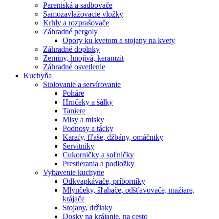
Pareniská a sadbovače
Samozavlažovacie vložky
Krhly a rozprašovače
Záhradné pergoly
Opory ku kvetom a stojany na kvety
Záhradné doplnky
Zeminy, hnojivá, keramzit
Záhradné osvetlenie
Kuchyňa
Stolovanie a servírovanie
Poháre
Hrnčeky a šálky
Taniere
Misy a misky
Podnosy a tácky
Karafy, fľaše, džbány, omáčniky
Servítniky
Cukorničky a soľničky
Prestierania a podložky
Vybavenie kuchyne
Odkvapkávače, príborníky
Mlynčeky, šľahače, odšťavovače, mažiare,
krájače
Stojany, držiaky
Dosky na krájanie, na cesto