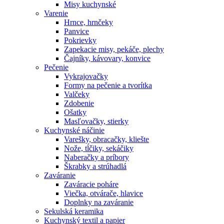
Misy kuchynské
Varenie
Hrnce, hrnčeky
Panvice
Pokrievky
Zapekacie misy, pekáče, plechy
Čajníky, kávovary, konvice
Pečenie
Vykrajovačky
Formy na pečenie a tvorítka
Valčeky
Zdobenie
Ošatky
Masľovačky, stierky
Kuchynské náčinie
Varešky, obracačky, kliešte
Nože, tĺčiky, sekáčiky
Naberačky a príbory
Škrabky a strúhadlá
Zaváranie
Zaváracie poháre
Viečka, otvárače, hlavice
Doplnky na zaváranie
Sekulská keramika
Kuchynský textil a papier