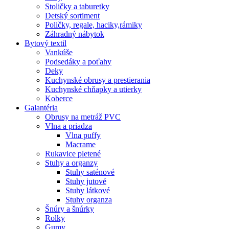
Stoličky a taburetky
Detský sortiment
Poličky, regale, haciky,rámiky
Záhradný nábytok
Bytový textil
Vankúše
Podsedáky a poťahy
Deky
Kuchynské obrusy a prestierania
Kuchynské chňapky a utierky
Koberce
Galantéria
Obrusy na metráž PVC
Vlna a priadza
Vlna puffy
Macrame
Rukavice pletené
Stuhy a organzy
Stuhy saténové
Stuhy jutové
Stuhy látkové
Stuhy organza
Šnúry a šnúrky
Rolky
Gumy