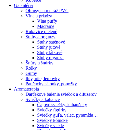
Koberce
Galantéria
Obrusy na metráž PVC
Vlna a priadza
Vlna puffy
Macrame
Rukavice pletené
Stuhy a organzy
Stuhy saténové
Stuhy jutové
Stuhy látkové
Stuhy organza
Šnúry a šnúrky
Rolky
Gumy
Ihly, nite, lemovky
Pančuchy, silonky, ponožky
Aromaterapia
Darčekové balenia sviečok a difuzerov
Sviečky a kahance
Čajové sviečky, kahančeky
Sviečky figúrky
Sviečky guľa, valec, pyramída…
Sviečky kónické
Sviečky v skle