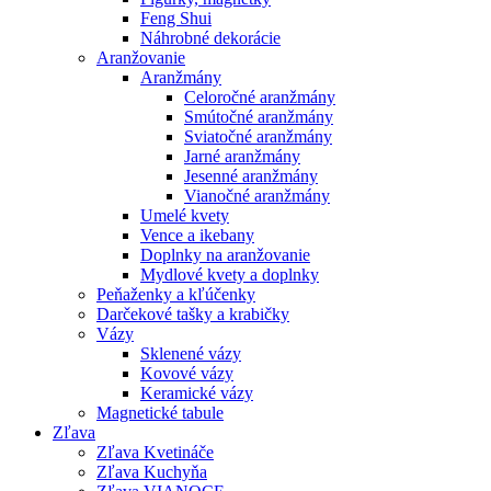
Feng Shui
Náhrobné dekorácie
Aranžovanie
Aranžmány
Celoročné aranžmány
Smútočné aranžmány
Sviatočné aranžmány
Jarné aranžmány
Jesenné aranžmány
Vianočné aranžmány
Umelé kvety
Vence a ikebany
Doplnky na aranžovanie
Mydlové kvety a doplnky
Peňaženky a kľúčenky
Darčekové tašky a krabičky
Vázy
Sklenené vázy
Kovové vázy
Keramické vázy
Magnetické tabule
Zľava
Zľava Kvetináče
Zľava Kuchyňa