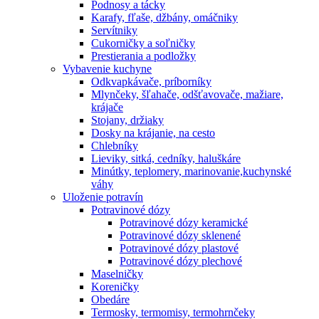
Podnosy a tácky
Karafy, fľaše, džbány, omáčniky
Servítniky
Cukorničky a soľničky
Prestierania a podložky
Vybavenie kuchyne
Odkvapkávače, príborníky
Mlynčeky, šľahače, odšťavovače, mažiare,
krájače
Stojany, držiaky
Dosky na krájanie, na cesto
Chlebníky
Lieviky, sitká, cedníky, haluškáre
Minútky, teplomery, marinovanie,kuchynské
váhy
Uloženie potravín
Potravinové dózy
Potravinové dózy keramické
Potravinové dózy sklenené
Potravinové dózy plastové
Potravinové dózy plechové
Maselničky
Koreničky
Obedáre
Termosky, termomisy, termohrnčeky