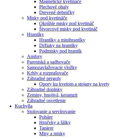
Magnetické kvetináče
Plechové obaly
Drevené debničky
Misky pod kvetináče
Okrúhle misky pod kvetináč
Štvorcové misky pod kvetináč
Hrantíky
Hrantíky a minihrantíky
Držiaky na hrantíky
Podmisky pod hrantík
Amfory
Pareniská a sadbovače
Samozavlažovacie vložky
Krhly a rozprašovače
Záhradné pergoly
Opory ku kvetom a stojany na kvety
Záhradné doplnky
Zeminy, hnojivá, keramzit
Záhradné osvetlenie
Kuchyňa
Stolovanie a servírovanie
Poháre
Hrnčeky a šálky
Taniere
Misy a misky