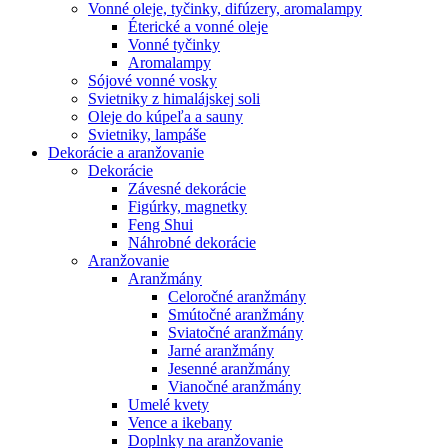
Vonné oleje, tyčinky, difúzery, aromalampy
Éterické a vonné oleje
Vonné tyčinky
Aromalampy
Sójové vonné vosky
Svietniky z himalájskej soli
Oleje do kúpeľa a sauny
Svietniky, lampáše
Dekorácie a aranžovanie
Dekorácie
Závesné dekorácie
Figúrky, magnetky
Feng Shui
Náhrobné dekorácie
Aranžovanie
Aranžmány
Celoročné aranžmány
Smútočné aranžmány
Sviatočné aranžmány
Jarné aranžmány
Jesenné aranžmány
Vianočné aranžmány
Umelé kvety
Vence a ikebany
Doplnky na aranžovanie