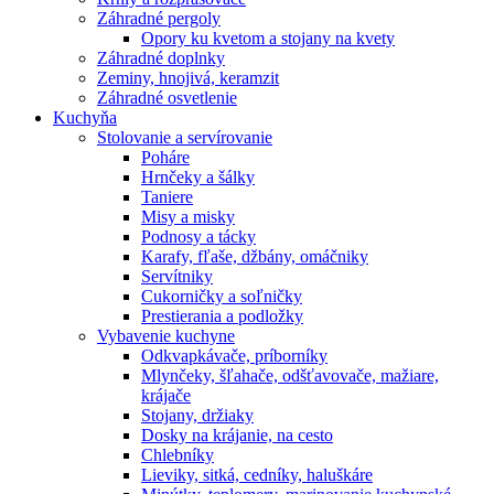
Záhradné pergoly
Opory ku kvetom a stojany na kvety
Záhradné doplnky
Zeminy, hnojivá, keramzit
Záhradné osvetlenie
Kuchyňa
Stolovanie a servírovanie
Poháre
Hrnčeky a šálky
Taniere
Misy a misky
Podnosy a tácky
Karafy, fľaše, džbány, omáčniky
Servítniky
Cukorničky a soľničky
Prestierania a podložky
Vybavenie kuchyne
Odkvapkávače, príborníky
Mlynčeky, šľahače, odšťavovače, mažiare,
krájače
Stojany, držiaky
Dosky na krájanie, na cesto
Chlebníky
Lieviky, sitká, cedníky, haluškáre