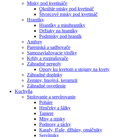
Misky pod kvetináče
Okrúhle misky pod kvetináč
Štvorcové misky pod kvetináč
Hrantíky
Hrantíky a minihrantíky
Držiaky na hrantíky
Podmisky pod hrantík
Amfory
Pareniská a sadbovače
Samozavlažovacie vložky
Krhly a rozprašovače
Záhradné pergoly
Opory ku kvetom a stojany na kvety
Záhradné doplnky
Zeminy, hnojivá, keramzit
Záhradné osvetlenie
Kuchyňa
Stolovanie a servírovanie
Poháre
Hrnčeky a šálky
Taniere
Misy a misky
Podnosy a tácky
Karafy, fľaše, džbány, omáčniky
Servítniky