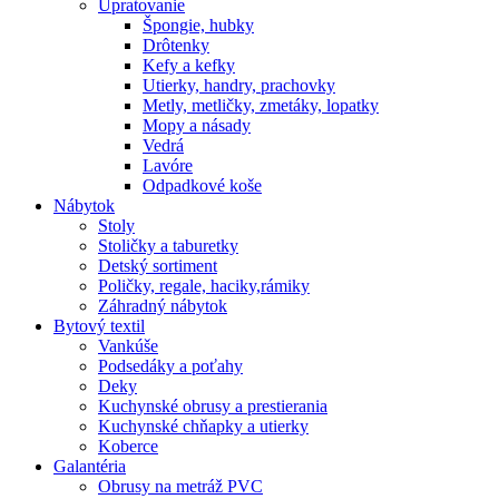
Upratovanie
Špongie, hubky
Drôtenky
Kefy a kefky
Utierky, handry, prachovky
Metly, metličky, zmetáky, lopatky
Mopy a násady
Vedrá
Lavóre
Odpadkové koše
Nábytok
Stoly
Stoličky a taburetky
Detský sortiment
Poličky, regale, haciky,rámiky
Záhradný nábytok
Bytový textil
Vankúše
Podsedáky a poťahy
Deky
Kuchynské obrusy a prestierania
Kuchynské chňapky a utierky
Koberce
Galantéria
Obrusy na metráž PVC