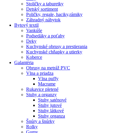
Stoličky a taburetky
Detský sortiment
Poličky, regale, haciky,rámiky
Záhradný nábytok
Bytový textil
Vankúše
Podsedáky a poťahy
Deky
Kuchynské obrusy a prestierania
Kuchynské chňapky a utierky
Koberce
Galantéria
Obrusy na metráž PVC
Vlna a priadza
Vlna puffy
Macrame
Rukavice pletené
Stuhy a organzy
Stuhy saténové
Stuhy jutové
Stuhy látkové
Stuhy organza
Šnúry a šnúrky
Rolky
Gumy