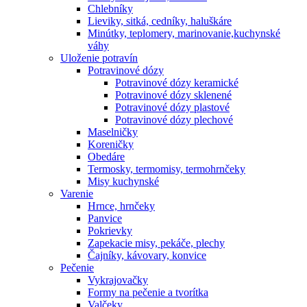
Chlebníky
Lieviky, sitká, cedníky, haluškáre
Minútky, teplomery, marinovanie,kuchynské
váhy
Uloženie potravín
Potravinové dózy
Potravinové dózy keramické
Potravinové dózy sklenené
Potravinové dózy plastové
Potravinové dózy plechové
Maselničky
Koreničky
Obedáre
Termosky, termomisy, termohrnčeky
Misy kuchynské
Varenie
Hrnce, hrnčeky
Panvice
Pokrievky
Zapekacie misy, pekáče, plechy
Čajníky, kávovary, konvice
Pečenie
Vykrajovačky
Formy na pečenie a tvorítka
Valčeky