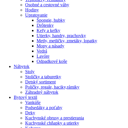
Osobné a cestovné váhy
Hodiny
Upratovanie
Špongie, hubky
Drôtenky
Kefy a kefky
Utierky, handry, prachovky
Metly, metličky, zmetáky, lopatky
Mopy a násady
Vedrá
Lavóre
Odpadkové koše
Nábytok
Stoly
Stoličky a taburetky
Detský sortiment
Poličky, regale, haciky,rámiky
Záhradný nábytok
Bytový textil
Vankúše
Podsedáky a poťahy
Deky
Kuchynské obrusy a prestierania
Kuchynské chňapky a utierky