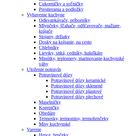
Cukorničky a soľničky
Prestierania a podložky
Vybavenie kuchyne
Odkvapkávače, príborníky
Mlynčeky, šľahače, odšťavovače, mažiare,
krájače
Stojany, držiaky
Dosky na krájanie, na cesto
Chlebníky
Lieviky, sitká, cedníky, haluškáre
Minútky, teplomery, marinovanie,kuchynské
váhy
Uloženie potravín
Potravinové dózy
Potravinové dózy keramické
Potravinové dózy sklenené
Potravinové dózy plastové
Potravinové dózy plechové
Maselničky
Koreničky
Obedáre
Termosky, termomisy, termohrnčeky
Misy kuchynské
Varenie
Hrnce, hrnčeky