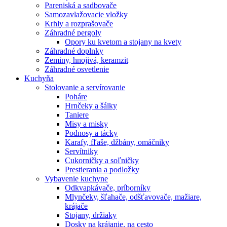
Pareniská a sadbovače
Samozavlažovacie vložky
Krhly a rozprašovače
Záhradné pergoly
Opory ku kvetom a stojany na kvety
Záhradné doplnky
Zeminy, hnojivá, keramzit
Záhradné osvetlenie
Kuchyňa
Stolovanie a servírovanie
Poháre
Hrnčeky a šálky
Taniere
Misy a misky
Podnosy a tácky
Karafy, fľaše, džbány, omáčniky
Servítniky
Cukorničky a soľničky
Prestierania a podložky
Vybavenie kuchyne
Odkvapkávače, príborníky
Mlynčeky, šľahače, odšťavovače, mažiare,
krájače
Stojany, držiaky
Dosky na krájanie, na cesto