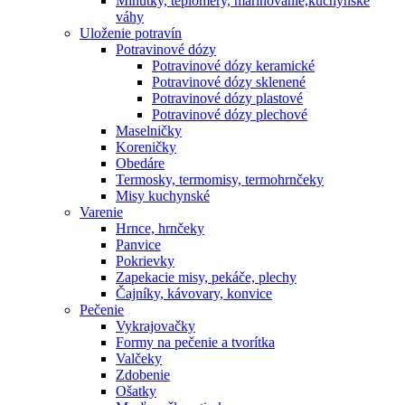
Minútky, teplomery, marinovanie,kuchynské
váhy
Uloženie potravín
Potravinové dózy
Potravinové dózy keramické
Potravinové dózy sklenené
Potravinové dózy plastové
Potravinové dózy plechové
Maselničky
Koreničky
Obedáre
Termosky, termomisy, termohrnčeky
Misy kuchynské
Varenie
Hrnce, hrnčeky
Panvice
Pokrievky
Zapekacie misy, pekáče, plechy
Čajníky, kávovary, konvice
Pečenie
Vykrajovačky
Formy na pečenie a tvorítka
Valčeky
Zdobenie
Ošatky