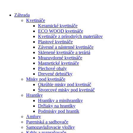
Preskočiť
na
Záhrada
obsah
Kvetináče
Keramické kvetináče
ECO WOOD kvetináče
Kvetináče z prírodných materiálov
Plastové kvetináče
Závesné a nástenné kvetináče
Sklenené kvetináče a teráriá
Mrazuvdorné kvetináče
Magnetické kvetináče
Plechové obaly
Drevené debničky
Misky pod kvetináče
Okrúhle misky pod kvetináč
Štvorcové misky pod kvetináč
Hrantíky
Hrantíky a minihrantíky
Držiaky na hrantíky
Podmisky pod hrantík
Amfory
Pareniská a sadbovače
Samozavlažovacie vložky
Krhly a rozprašovače