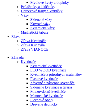
Mydlové kvety a doplnky
Peňaženky a kľúčenky
Darčekové tašky a krabičky
Vázy
Sklenené vázy
Kovové vázy
Keramické vázy
Magnetické tabule
Zľava
Zľava Kvetináče
Zľava Kuchyňa
Zľava VIANOCE
Záhrada
Kvetináče
Keramické kvetináče
ECO WOOD kvetináče
Kvetináče z prírodných materiálov
Plastové kvetináče
Závesné a nástenné kvetináče
Sklenené kvetináče a teráriá
Mrazuvdorné kvetináče
Magnetické kvetináče
Plechové obaly
Drevené debničky