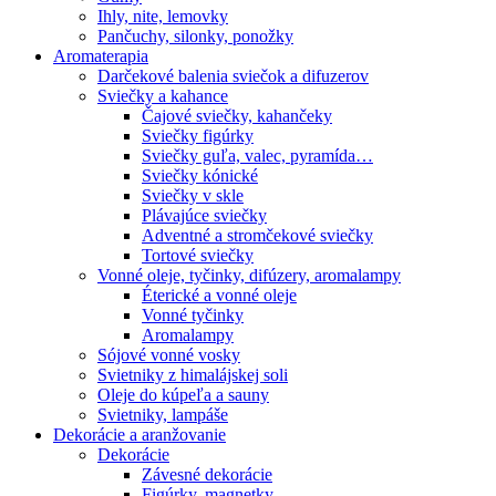
Ihly, nite, lemovky
Pančuchy, silonky, ponožky
Aromaterapia
Darčekové balenia sviečok a difuzerov
Sviečky a kahance
Čajové sviečky, kahančeky
Sviečky figúrky
Sviečky guľa, valec, pyramída…
Sviečky kónické
Sviečky v skle
Plávajúce sviečky
Adventné a stromčekové sviečky
Tortové sviečky
Vonné oleje, tyčinky, difúzery, aromalampy
Éterické a vonné oleje
Vonné tyčinky
Aromalampy
Sójové vonné vosky
Svietniky z himalájskej soli
Oleje do kúpeľa a sauny
Svietniky, lampáše
Dekorácie a aranžovanie
Dekorácie
Závesné dekorácie
Figúrky, magnetky