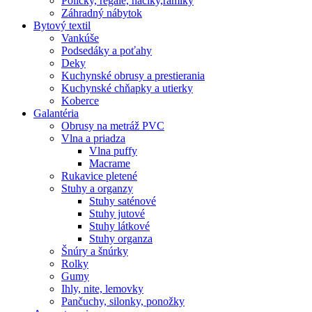
Poličky, regale, haciky,rámiky
Záhradný nábytok
Bytový textil
Vankúše
Podsedáky a poťahy
Deky
Kuchynské obrusy a prestierania
Kuchynské chňapky a utierky
Koberce
Galantéria
Obrusy na metráž PVC
Vlna a priadza
Vlna puffy
Macrame
Rukavice pletené
Stuhy a organzy
Stuhy saténové
Stuhy jutové
Stuhy látkové
Stuhy organza
Šnúry a šnúrky
Rolky
Gumy
Ihly, nite, lemovky
Pančuchy, silonky, ponožky