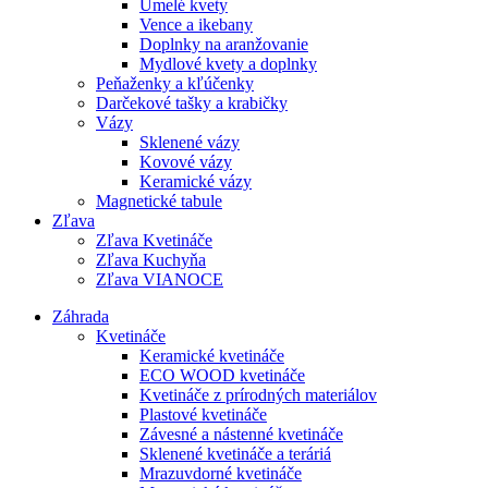
Umelé kvety
Vence a ikebany
Doplnky na aranžovanie
Mydlové kvety a doplnky
Peňaženky a kľúčenky
Darčekové tašky a krabičky
Vázy
Sklenené vázy
Kovové vázy
Keramické vázy
Magnetické tabule
Zľava
Zľava Kvetináče
Zľava Kuchyňa
Zľava VIANOCE
Záhrada
Kvetináče
Keramické kvetináče
ECO WOOD kvetináče
Kvetináče z prírodných materiálov
Plastové kvetináče
Závesné a nástenné kvetináče
Sklenené kvetináče a teráriá
Mrazuvdorné kvetináče