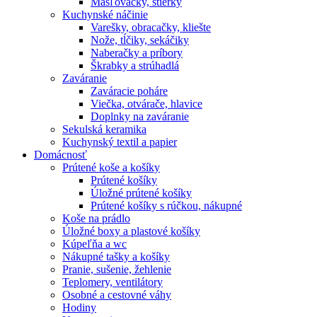
Masľovačky, stierky
Kuchynské náčinie
Varešky, obracačky, kliešte
Nože, tĺčiky, sekáčiky
Naberačky a príbory
Škrabky a strúhadlá
Zaváranie
Zaváracie poháre
Viečka, otvárače, hlavice
Doplnky na zaváranie
Sekulská keramika
Kuchynský textil a papier
Domácnosť
Prútené koše a košíky
Prútené košíky
Úložné prútené košíky
Prútené košíky s rúčkou, nákupné
Koše na prádlo
Úložné boxy a plastové košíky
Kúpeľňa a wc
Nákupné tašky a košíky
Pranie, sušenie, žehlenie
Teplomery, ventilátory
Osobné a cestovné váhy
Hodiny