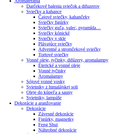
Aromaterapia
Darčekové balenia sviečok a difuzerov
Sviečky a kahance
Čajové sviečky, kahančeky
Sviečky figúrky
Sviečky guľa, valec, pyramída…
Sviečky kónické
Sviečky v skle
Plávajúce sviečky
Adventné a stromčekové sviečky
Tortové sviečky
Vonné oleje, tyčinky, difúzery, aromalampy
Éterické a vonné oleje
Vonné tyčinky
Aromalampy
Sójové vonné vosky
Svietniky z himalájskej soli
Oleje do kúpeľa a sauny
Svietniky, lampáše
Dekorácie a aranžovanie
Dekorácie
Závesné dekorácie
Figúrky, magnetky
Feng Shui
Náhrobné dekorácie