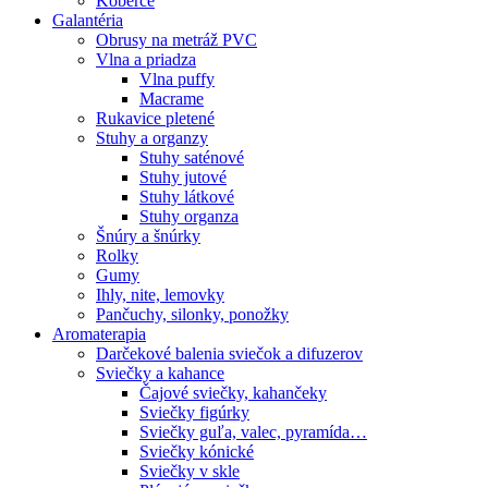
Koberce
Galantéria
Obrusy na metráž PVC
Vlna a priadza
Vlna puffy
Macrame
Rukavice pletené
Stuhy a organzy
Stuhy saténové
Stuhy jutové
Stuhy látkové
Stuhy organza
Šnúry a šnúrky
Rolky
Gumy
Ihly, nite, lemovky
Pančuchy, silonky, ponožky
Aromaterapia
Darčekové balenia sviečok a difuzerov
Sviečky a kahance
Čajové sviečky, kahančeky
Sviečky figúrky
Sviečky guľa, valec, pyramída…
Sviečky kónické
Sviečky v skle