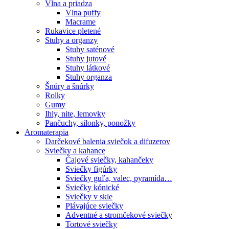
Vlna a priadza
Vlna puffy
Macrame
Rukavice pletené
Stuhy a organzy
Stuhy saténové
Stuhy jutové
Stuhy látkové
Stuhy organza
Šnúry a šnúrky
Rolky
Gumy
Ihly, nite, lemovky
Pančuchy, silonky, ponožky
Aromaterapia
Darčekové balenia sviečok a difuzerov
Sviečky a kahance
Čajové sviečky, kahančeky
Sviečky figúrky
Sviečky guľa, valec, pyramída…
Sviečky kónické
Sviečky v skle
Plávajúce sviečky
Adventné a stromčekové sviečky
Tortové sviečky