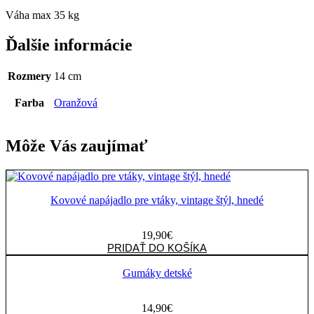
Váha max 35 kg
Ďalšie informácie
Rozmery
14 cm
Farba
Oranžová
Môže Vás zaujímať
Kovové napájadlo pre vtáky, vintage štýl, hnedé
19,90
€
množstvo
PRIDAŤ DO KOŠÍKA
Kovové
napájadlo
Gumáky detské
pre
vtáky,
14,90
€
vintage