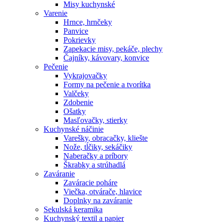
Misy kuchynské
Varenie
Hrnce, hrnčeky
Panvice
Pokrievky
Zapekacie misy, pekáče, plechy
Čajníky, kávovary, konvice
Pečenie
Vykrajovačky
Formy na pečenie a tvorítka
Valčeky
Zdobenie
Ošatky
Masľovačky, stierky
Kuchynské náčinie
Varešky, obracačky, kliešte
Nože, tĺčiky, sekáčiky
Naberačky a príbory
Škrabky a strúhadlá
Zaváranie
Zaváracie poháre
Viečka, otvárače, hlavice
Doplnky na zaváranie
Sekulská keramika
Kuchynský textil a papier