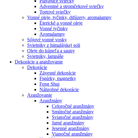
Plávajúce sviečky
Adventné a stromčekové sviečky
Tortové sviečky
Vonné oleje, tyčinky, difúzery, aromalampy
Éterické a vonné oleje
Vonné tyčinky
Aromalampy
Sójové vonné vosky
Svietniky z himalájskej soli
Oleje do kúpeľa a sauny
Svietniky, lampáše
Dekorácie a aranžovanie
Dekorácie
Závesné dekorácie
Figúrky, magnetky
Feng Shui
Náhrobné dekorácie
Aranžovanie
Aranžmány
Celoročné aranžmány
Smútočné aranžmány
Sviatočné aranžmány
Jarné aranžmány
Jesenné aranžmány
Vianočné aranžmány