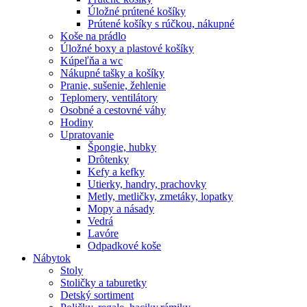
Úložné prútené košíky
Prútené košíky s rúčkou, nákupné
Koše na prádlo
Úložné boxy a plastové košíky
Kúpeľňa a wc
Nákupné tašky a košíky
Pranie, sušenie, žehlenie
Teplomery, ventilátory
Osobné a cestovné váhy
Hodiny
Upratovanie
Špongie, hubky
Drôtenky
Kefy a kefky
Utierky, handry, prachovky
Metly, metličky, zmetáky, lopatky
Mopy a násady
Vedrá
Lavóre
Odpadkové koše
Nábytok
Stoly
Stoličky a taburetky
Detský sortiment