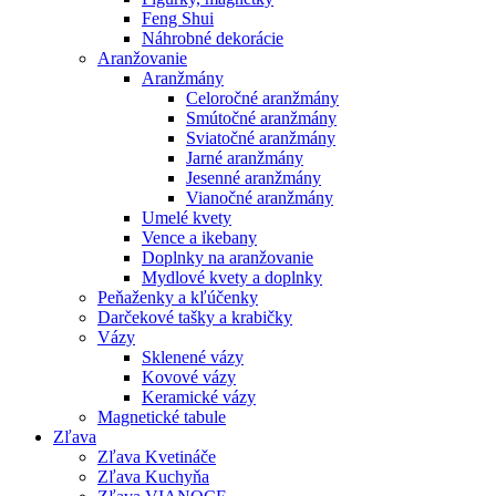
Feng Shui
Náhrobné dekorácie
Aranžovanie
Aranžmány
Celoročné aranžmány
Smútočné aranžmány
Sviatočné aranžmány
Jarné aranžmány
Jesenné aranžmány
Vianočné aranžmány
Umelé kvety
Vence a ikebany
Doplnky na aranžovanie
Mydlové kvety a doplnky
Peňaženky a kľúčenky
Darčekové tašky a krabičky
Vázy
Sklenené vázy
Kovové vázy
Keramické vázy
Magnetické tabule
Zľava
Zľava Kvetináče
Zľava Kuchyňa