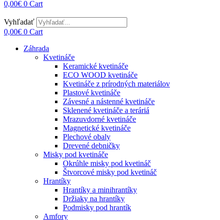
0,00
€
0
Cart
Vyhľadať
0,00
€
0
Cart
Záhrada
Kvetináče
Keramické kvetináče
ECO WOOD kvetináče
Kvetináče z prírodných materiálov
Plastové kvetináče
Závesné a nástenné kvetináče
Sklenené kvetináče a teráriá
Mrazuvdorné kvetináče
Magnetické kvetináče
Plechové obaly
Drevené debničky
Misky pod kvetináče
Okrúhle misky pod kvetináč
Štvorcové misky pod kvetináč
Hrantíky
Hrantíky a minihrantíky
Držiaky na hrantíky
Podmisky pod hrantík
Amfory