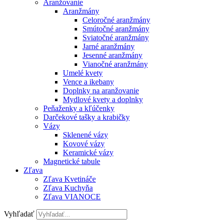
Aranžovanie
Aranžmány
Celoročné aranžmány
Smútočné aranžmány
Sviatočné aranžmány
Jarné aranžmány
Jesenné aranžmány
Vianočné aranžmány
Umelé kvety
Vence a ikebany
Doplnky na aranžovanie
Mydlové kvety a doplnky
Peňaženky a kľúčenky
Darčekové tašky a krabičky
Vázy
Sklenené vázy
Kovové vázy
Keramické vázy
Magnetické tabule
Zľava
Zľava Kvetináče
Zľava Kuchyňa
Zľava VIANOCE
Vyhľadať