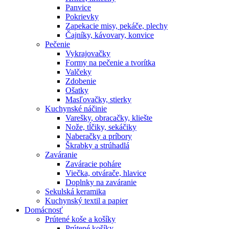
Panvice
Pokrievky
Zapekacie misy, pekáče, plechy
Čajníky, kávovary, konvice
Pečenie
Vykrajovačky
Formy na pečenie a tvorítka
Valčeky
Zdobenie
Ošatky
Masľovačky, stierky
Kuchynské náčinie
Varešky, obracačky, kliešte
Nože, tĺčiky, sekáčiky
Naberačky a príbory
Škrabky a strúhadlá
Zaváranie
Zaváracie poháre
Viečka, otvárače, hlavice
Doplnky na zaváranie
Sekulská keramika
Kuchynský textil a papier
Domácnosť
Prútené koše a košíky
Prútené košíky