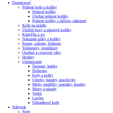
Domácnosť
Prútené koše a košíky
Prútené košíky
Úložné prútené košíky
Prútené košíky s rúčkou, nákupné
Koše na prádlo
Úložné boxy a plastové košíky
Kúpeľňa a wc
Nákupné tašky a košíky
Pranie, sušenie, žehlenie
Teplomery, ventilátory
Osobné a cestovné váhy
Hodiny
Upratovanie
Špongie, hubky
Drôtenky
Kefy a kefky
Utierky, handry, prachovky
Metly, metličky, zmetáky, lopatky
Mopy a násady
Vedrá
Lavóre
Odpadkové koše
Nábytok
Stoly