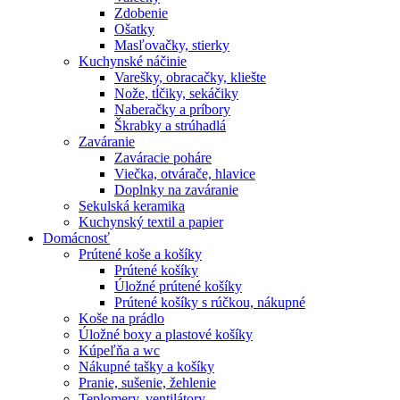
Zdobenie
Ošatky
Masľovačky, stierky
Kuchynské náčinie
Varešky, obracačky, kliešte
Nože, tĺčiky, sekáčiky
Naberačky a príbory
Škrabky a strúhadlá
Zaváranie
Zaváracie poháre
Viečka, otvárače, hlavice
Doplnky na zaváranie
Sekulská keramika
Kuchynský textil a papier
Domácnosť
Prútené koše a košíky
Prútené košíky
Úložné prútené košíky
Prútené košíky s rúčkou, nákupné
Koše na prádlo
Úložné boxy a plastové košíky
Kúpeľňa a wc
Nákupné tašky a košíky
Pranie, sušenie, žehlenie
Teplomery, ventilátory