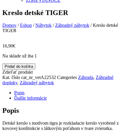
Zľava VIANOCE
Kreslo detské TIGER
Domov
/
Eshop
/
Nábytok
/
Záhradný nábytok
/ Kreslo detské
TIGER
16,90
€
Na sklade už iba 1
množstvo
Pridať do košíka
Kreslo
Zdieľať produkt
detské
Kat. číslo
cat_nr_vetA22532
Categories
Záhrada
,
Záhradné
TIGER
doplnky
,
Záhradný nábytok
Popis
Ďalšie informácie
Popis
Detské kreslo s motívom tigra je rozkladacie kreslo vyrobené z
kovovej konštrukcie s látkovým poťahom v tvare zvieratka.