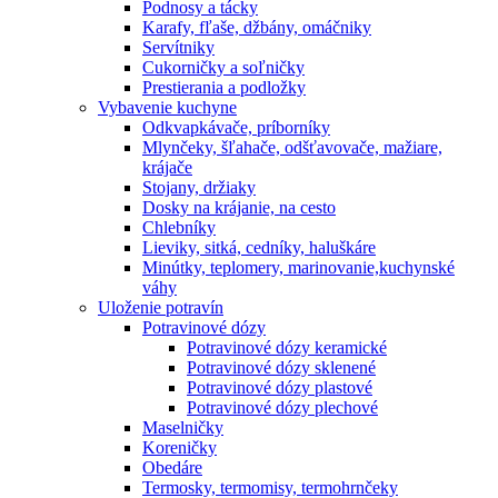
Podnosy a tácky
Karafy, fľaše, džbány, omáčniky
Servítniky
Cukorničky a soľničky
Prestierania a podložky
Vybavenie kuchyne
Odkvapkávače, príborníky
Mlynčeky, šľahače, odšťavovače, mažiare,
krájače
Stojany, držiaky
Dosky na krájanie, na cesto
Chlebníky
Lieviky, sitká, cedníky, haluškáre
Minútky, teplomery, marinovanie,kuchynské
váhy
Uloženie potravín
Potravinové dózy
Potravinové dózy keramické
Potravinové dózy sklenené
Potravinové dózy plastové
Potravinové dózy plechové
Maselničky
Koreničky
Obedáre
Termosky, termomisy, termohrnčeky