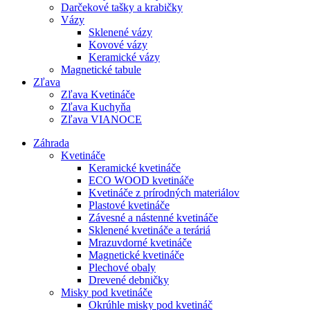
Darčekové tašky a krabičky
Vázy
Sklenené vázy
Kovové vázy
Keramické vázy
Magnetické tabule
Zľava
Zľava Kvetináče
Zľava Kuchyňa
Zľava VIANOCE
Záhrada
Kvetináče
Keramické kvetináče
ECO WOOD kvetináče
Kvetináče z prírodných materiálov
Plastové kvetináče
Závesné a nástenné kvetináče
Sklenené kvetináče a teráriá
Mrazuvdorné kvetináče
Magnetické kvetináče
Plechové obaly
Drevené debničky
Misky pod kvetináče
Okrúhle misky pod kvetináč