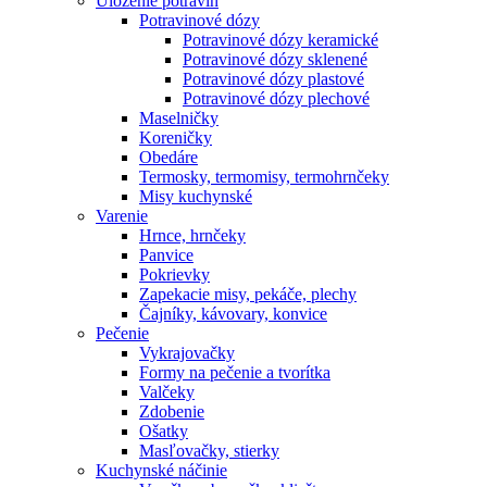
Uloženie potravín
Potravinové dózy
Potravinové dózy keramické
Potravinové dózy sklenené
Potravinové dózy plastové
Potravinové dózy plechové
Maselničky
Koreničky
Obedáre
Termosky, termomisy, termohrnčeky
Misy kuchynské
Varenie
Hrnce, hrnčeky
Panvice
Pokrievky
Zapekacie misy, pekáče, plechy
Čajníky, kávovary, konvice
Pečenie
Vykrajovačky
Formy na pečenie a tvorítka
Valčeky
Zdobenie
Ošatky
Masľovačky, stierky
Kuchynské náčinie