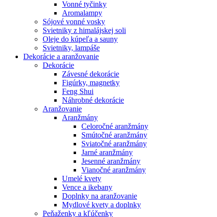
Vonné tyčinky
Aromalampy
Sójové vonné vosky
Svietniky z himalájskej soli
Oleje do kúpeľa a sauny
Svietniky, lampáše
Dekorácie a aranžovanie
Dekorácie
Závesné dekorácie
Figúrky, magnetky
Feng Shui
Náhrobné dekorácie
Aranžovanie
Aranžmány
Celoročné aranžmány
Smútočné aranžmány
Sviatočné aranžmány
Jarné aranžmány
Jesenné aranžmány
Vianočné aranžmány
Umelé kvety
Vence a ikebany
Doplnky na aranžovanie
Mydlové kvety a doplnky
Peňaženky a kľúčenky