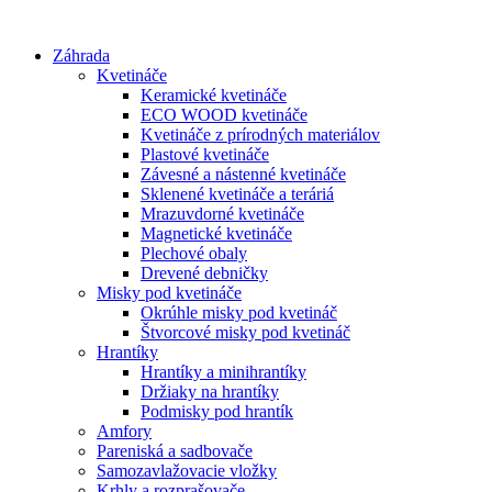
Preskočiť
na
Záhrada
obsah
Kvetináče
Keramické kvetináče
ECO WOOD kvetináče
Kvetináče z prírodných materiálov
Plastové kvetináče
Závesné a nástenné kvetináče
Sklenené kvetináče a teráriá
Mrazuvdorné kvetináče
Magnetické kvetináče
Plechové obaly
Drevené debničky
Misky pod kvetináče
Okrúhle misky pod kvetináč
Štvorcové misky pod kvetináč
Hrantíky
Hrantíky a minihrantíky
Držiaky na hrantíky
Podmisky pod hrantík
Amfory
Pareniská a sadbovače
Samozavlažovacie vložky
Krhly a rozprašovače