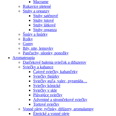
Macrame
Rukavice pletené
Stuhy a organzy
Stuhy saténové
Stuhy jutové
Stuhy látkové
Stuhy organza
Šnúry a šnúrky
Rolky
Gumy
Ihly, nite, lemovky
Pančuchy, silonky, ponožky
Aromaterapia
Darčekové balenia sviečok a difuzerov
Sviečky a kahance
Čajové sviečky, kahančeky
Sviečky figúrky
Sviečky guľa, valec, pyramída…
Sviečky kónické
Sviečky v skle
Plávajúce sviečky
Adventné a stromčekové sviečky
Tortové sviečky
Vonné oleje, tyčinky, difúzery, aromalampy
Éterické a vonné oleje