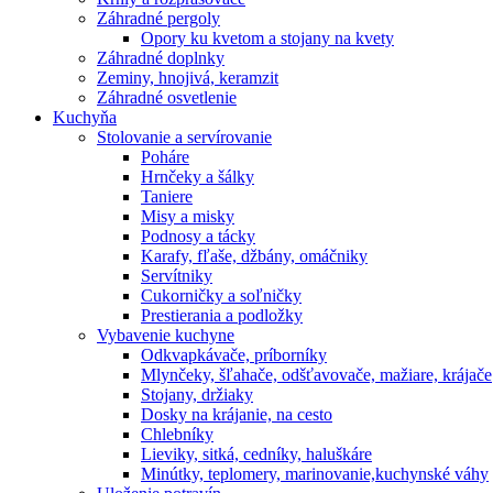
Záhradné pergoly
Opory ku kvetom a stojany na kvety
Záhradné doplnky
Zeminy, hnojivá, keramzit
Záhradné osvetlenie
Kuchyňa
Stolovanie a servírovanie
Poháre
Hrnčeky a šálky
Taniere
Misy a misky
Podnosy a tácky
Karafy, fľaše, džbány, omáčniky
Servítniky
Cukorničky a soľničky
Prestierania a podložky
Vybavenie kuchyne
Odkvapkávače, príborníky
Mlynčeky, šľahače, odšťavovače, mažiare, krájače
Stojany, držiaky
Dosky na krájanie, na cesto
Chlebníky
Lieviky, sitká, cedníky, haluškáre
Minútky, teplomery, marinovanie,kuchynské váhy