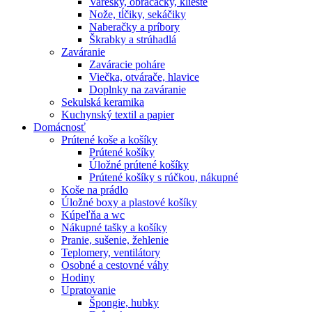
Varešky, obracačky, kliešte
Nože, tĺčiky, sekáčiky
Naberačky a príbory
Škrabky a strúhadlá
Zaváranie
Zaváracie poháre
Viečka, otvárače, hlavice
Doplnky na zaváranie
Sekulská keramika
Kuchynský textil a papier
Domácnosť
Prútené koše a košíky
Prútené košíky
Úložné prútené košíky
Prútené košíky s rúčkou, nákupné
Koše na prádlo
Úložné boxy a plastové košíky
Kúpeľňa a wc
Nákupné tašky a košíky
Pranie, sušenie, žehlenie
Teplomery, ventilátory
Osobné a cestovné váhy
Hodiny
Upratovanie
Špongie, hubky