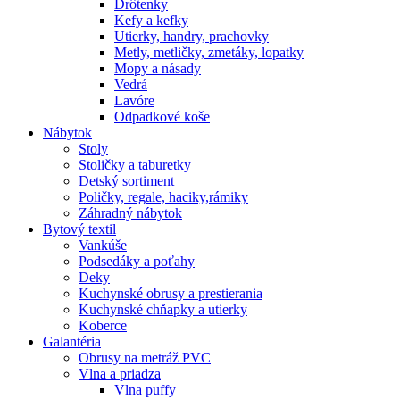
Drôtenky
Kefy a kefky
Utierky, handry, prachovky
Metly, metličky, zmetáky, lopatky
Mopy a násady
Vedrá
Lavóre
Odpadkové koše
Nábytok
Stoly
Stoličky a taburetky
Detský sortiment
Poličky, regale, haciky,rámiky
Záhradný nábytok
Bytový textil
Vankúše
Podsedáky a poťahy
Deky
Kuchynské obrusy a prestierania
Kuchynské chňapky a utierky
Koberce
Galantéria
Obrusy na metráž PVC
Vlna a priadza
Vlna puffy