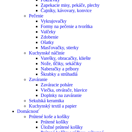
Zapekacie misy, pekáče, plechy
Čajníky, kávovary, konvice
Pečenie
Vykrajovačky
Formy na pečenie a tvorítka
Valčeky
Zdobenie
Ošatky
Masľovačky, stierky
Kuchynské náčinie
Varešky, obracačky, kliešte
Nože, tĺčiky, sekáčiky
Naberačky a príbory
Škrabky a strúhadlá
Zaváranie
Zaváracie poháre
Viečka, otvárače, hlavice
Doplnky na zaváranie
Sekulská keramika
Kuchynský textil a papier
Domácnosť
Prútené koše a košíky
Prútené košíky
Úložné prútené košíky