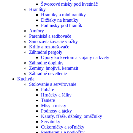
Štvorcové misky pod kvetináč
Hrantíky
Hrantíky a minihrantíky
Držiaky na hrantíky
Podmisky pod hrantík
Amfory
Pareniská a sadbovače
Samozavlažovacie vložky
Krhly a rozprašovače
Záhradné pergoly
Opory ku kvetom a stojany na kvety
Záhradné doplnky
Zeminy, hnojivá, keramzit
Záhradné osvetlenie
Kuchyňa
Stolovanie a servírovanie
Poháre
Hrnčeky a šálky
Taniere
Misy a misky
Podnosy a tácky
Karafy, fľaše, džbány, omáčniky
Servítniky
Cukorničky a soľničky
Prestierania a podložky