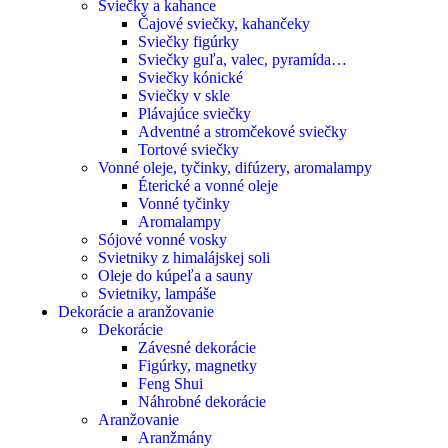
Sviečky a kahance
Čajové sviečky, kahančeky
Sviečky figúrky
Sviečky guľa, valec, pyramída…
Sviečky kónické
Sviečky v skle
Plávajúce sviečky
Adventné a stromčekové sviečky
Tortové sviečky
Vonné oleje, tyčinky, difúzery, aromalampy
Éterické a vonné oleje
Vonné tyčinky
Aromalampy
Sójové vonné vosky
Svietniky z himalájskej soli
Oleje do kúpeľa a sauny
Svietniky, lampáše
Dekorácie a aranžovanie
Dekorácie
Závesné dekorácie
Figúrky, magnetky
Feng Shui
Náhrobné dekorácie
Aranžovanie
Aranžmány