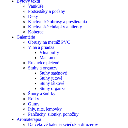
Bytový textil
Vankúše
Podsedáky a poťahy
Deky
Kuchynské obrusy a prestierania
Kuchynské chňapky a utierky
Koberce
Galantéria
Obrusy na metráž PVC
Vlna a priadza
Vlna puffy
Macrame
Rukavice pletené
Stuhy a organzy
Stuhy saténové
Stuhy jutové
Stuhy látkové
Stuhy organza
Šnúry a šnúrky
Rolky
Gumy
Ihly, nite, lemovky
Pančuchy, silonky, ponožky
Aromaterapia
Darčekové balenia sviečok a difuzerov