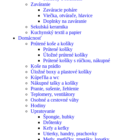
Zaváranie
Zaváracie poháre
Viečka, otvárače, hlavice
Doplnky na zaváranie
Sekulská keramika
Kuchynský textil a papier
Domácnosť
Prútené koše a košíky
Prútené košíky
Úložné prútené košíky
Prútené košíky s rúčkou, nákupné
Koše na prádlo
Úložné boxy a plastové košíky
Kúpeľňa a wc
Nákupné tašky a košíky
Pranie, sušenie, žehlenie
Teplomery, ventilátory
Osobné a cestovné váhy
Hodiny
Upratovanie
Špongie, hubky
Drôtenky
Kefy a kefky
Utierky, handry, prachovky
Metly, metličky, zmetáky, lopatky