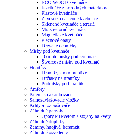
ECO WOOD kvetináče
Kvetináče z prírodných materiálov
Plastové kvetináče
Závesné a nástenné kvetináče
Sklenené kvetináče a teráriá
Mrazuvdorné kvetináče
Magnetické kvetináče
Plechové obaly
Drevené debničky
Misky pod kvetináče
Okrúhle misky pod kvetináč
Štvorcové misky pod kvetináč
Hrantíky
Hrantíky a minihrantíky
Držiaky na hrantíky
Podmisky pod hrantík
Amfory
Pareniská a sadbovače
Samozavlažovacie vložky
Krhly a rozprašovače
Záhradné pergoly
Opory ku kvetom a stojany na kvety
Záhradné doplnky
Zeminy, hnojivá, keramzit
Záhradné osvetlenie