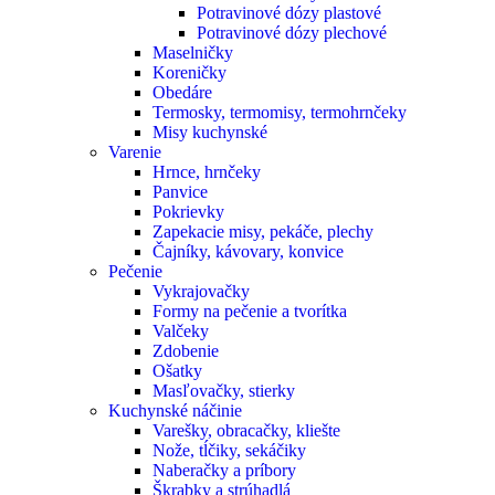
Potravinové dózy plastové
Potravinové dózy plechové
Maselničky
Koreničky
Obedáre
Termosky, termomisy, termohrnčeky
Misy kuchynské
Varenie
Hrnce, hrnčeky
Panvice
Pokrievky
Zapekacie misy, pekáče, plechy
Čajníky, kávovary, konvice
Pečenie
Vykrajovačky
Formy na pečenie a tvorítka
Valčeky
Zdobenie
Ošatky
Masľovačky, stierky
Kuchynské náčinie
Varešky, obracačky, kliešte
Nože, tĺčiky, sekáčiky
Naberačky a príbory
Škrabky a strúhadlá