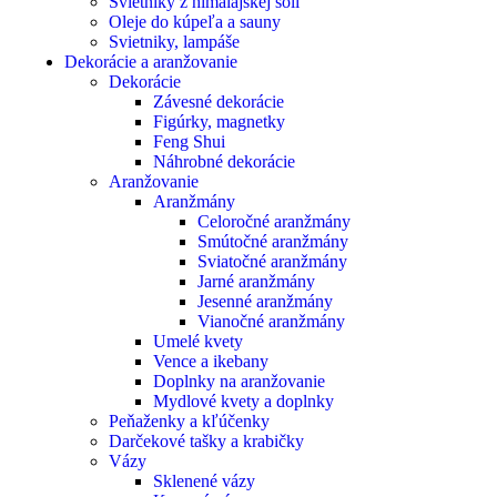
Svietniky z himalájskej soli
Oleje do kúpeľa a sauny
Svietniky, lampáše
Dekorácie a aranžovanie
Dekorácie
Závesné dekorácie
Figúrky, magnetky
Feng Shui
Náhrobné dekorácie
Aranžovanie
Aranžmány
Celoročné aranžmány
Smútočné aranžmány
Sviatočné aranžmány
Jarné aranžmány
Jesenné aranžmány
Vianočné aranžmány
Umelé kvety
Vence a ikebany
Doplnky na aranžovanie
Mydlové kvety a doplnky
Peňaženky a kľúčenky
Darčekové tašky a krabičky
Vázy
Sklenené vázy