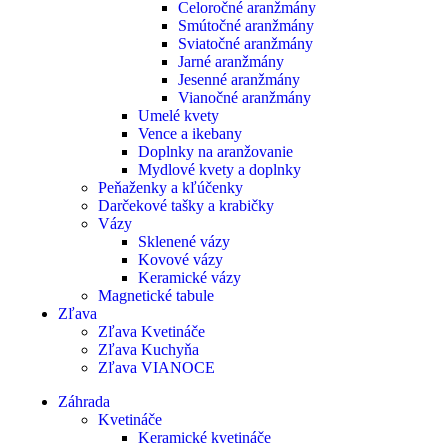
Celoročné aranžmány
Smútočné aranžmány
Sviatočné aranžmány
Jarné aranžmány
Jesenné aranžmány
Vianočné aranžmány
Umelé kvety
Vence a ikebany
Doplnky na aranžovanie
Mydlové kvety a doplnky
Peňaženky a kľúčenky
Darčekové tašky a krabičky
Vázy
Sklenené vázy
Kovové vázy
Keramické vázy
Magnetické tabule
Zľava
Zľava Kvetináče
Zľava Kuchyňa
Zľava VIANOCE
Záhrada
Kvetináče
Keramické kvetináče