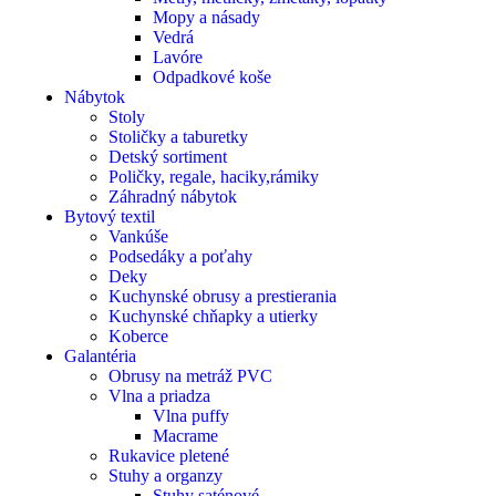
Mopy a násady
Vedrá
Lavóre
Odpadkové koše
Nábytok
Stoly
Stoličky a taburetky
Detský sortiment
Poličky, regale, haciky,rámiky
Záhradný nábytok
Bytový textil
Vankúše
Podsedáky a poťahy
Deky
Kuchynské obrusy a prestierania
Kuchynské chňapky a utierky
Koberce
Galantéria
Obrusy na metráž PVC
Vlna a priadza
Vlna puffy
Macrame
Rukavice pletené
Stuhy a organzy
Stuhy saténové