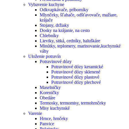
Vybavenie kuchyne
Odkvapkávače, príborníky
Mlynčeky, šľahače, odšťavovače, mažiare,
krájače
Stojany, držiaky
Dosky na krájanie, na cesto
Chlebníky
Lieviky, sitká, cedníky, haluškáre
Minútky, teplomery, marinovanie,kuchynské
váhy
Uloženie potravín
Potravinové dózy
Potravinové dózy keramické
Potravinové dózy sklenené
Potravinové dózy plastové
Potravinové dózy plechové
Maselničky
Koreničky
Obedáre
Termosky, termomisy, termohrnčeky
Misy kuchynské
Varenie
Hrnce, hrnčeky
Panvice
Pokrievky