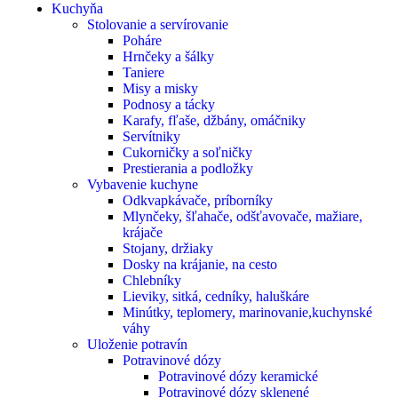
Kuchyňa
Stolovanie a servírovanie
Poháre
Hrnčeky a šálky
Taniere
Misy a misky
Podnosy a tácky
Karafy, fľaše, džbány, omáčniky
Servítniky
Cukorničky a soľničky
Prestierania a podložky
Vybavenie kuchyne
Odkvapkávače, príborníky
Mlynčeky, šľahače, odšťavovače, mažiare,
krájače
Stojany, držiaky
Dosky na krájanie, na cesto
Chlebníky
Lieviky, sitká, cedníky, haluškáre
Minútky, teplomery, marinovanie,kuchynské
váhy
Uloženie potravín
Potravinové dózy
Potravinové dózy keramické
Potravinové dózy sklenené