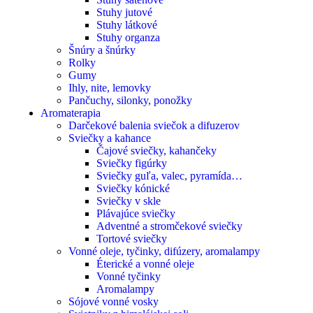
Stuhy jutové
Stuhy látkové
Stuhy organza
Šnúry a šnúrky
Rolky
Gumy
Ihly, nite, lemovky
Pančuchy, silonky, ponožky
Aromaterapia
Darčekové balenia sviečok a difuzerov
Sviečky a kahance
Čajové sviečky, kahančeky
Sviečky figúrky
Sviečky guľa, valec, pyramída…
Sviečky kónické
Sviečky v skle
Plávajúce sviečky
Adventné a stromčekové sviečky
Tortové sviečky
Vonné oleje, tyčinky, difúzery, aromalampy
Éterické a vonné oleje
Vonné tyčinky
Aromalampy
Sójové vonné vosky