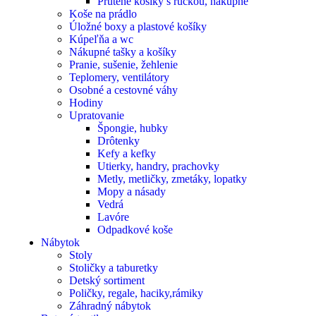
Prútené košíky s rúčkou, nákupné
Koše na prádlo
Úložné boxy a plastové košíky
Kúpeľňa a wc
Nákupné tašky a košíky
Pranie, sušenie, žehlenie
Teplomery, ventilátory
Osobné a cestovné váhy
Hodiny
Upratovanie
Špongie, hubky
Drôtenky
Kefy a kefky
Utierky, handry, prachovky
Metly, metličky, zmetáky, lopatky
Mopy a násady
Vedrá
Lavóre
Odpadkové koše
Nábytok
Stoly
Stoličky a taburetky
Detský sortiment
Poličky, regale, haciky,rámiky
Záhradný nábytok