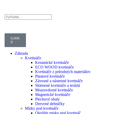
0,00
€
0
Záhrada
Kvetináče
Keramické kvetináče
ECO WOOD kvetináče
Kvetináče z prírodných materiálov
Plastové kvetináče
Závesné a nástenné kvetináče
Sklenené kvetináče a teráriá
Mrazuvdorné kvetináče
Magnetické kvetináče
Plechové obaly
Drevené debničky
Misky pod kvetináče
Okrúhle misky pod kvetináč