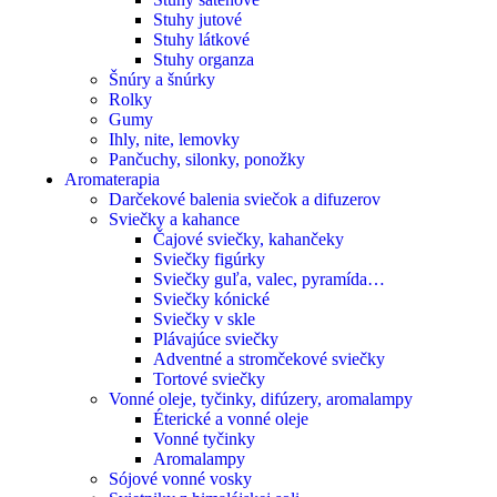
Stuhy jutové
Stuhy látkové
Stuhy organza
Šnúry a šnúrky
Rolky
Gumy
Ihly, nite, lemovky
Pančuchy, silonky, ponožky
Aromaterapia
Darčekové balenia sviečok a difuzerov
Sviečky a kahance
Čajové sviečky, kahančeky
Sviečky figúrky
Sviečky guľa, valec, pyramída…
Sviečky kónické
Sviečky v skle
Plávajúce sviečky
Adventné a stromčekové sviečky
Tortové sviečky
Vonné oleje, tyčinky, difúzery, aromalampy
Éterické a vonné oleje
Vonné tyčinky
Aromalampy
Sójové vonné vosky