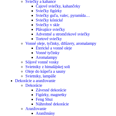
Sviečky a kahance
Čajové sviečky, kahančeky
Sviečky figúrky
Sviečky guľa, valec, pyramída…
Sviečky kónické
Sviečky v skle
Plávajúce sviečky
Adventné a stromčekové sviečky
Tortové sviečky
Vonné oleje, tyčinky, difúzery, aromalampy
Éterické a vonné oleje
Vonné tyčinky
Aromalampy
Sójové vonné vosky
Svietniky z himalájskej soli
Oleje do kúpeľa a sauny
Svietniky, lampáše
Dekorácie a aranžovanie
Dekorácie
Závesné dekorácie
Figúrky, magnetky
Feng Shui
Náhrobné dekorácie
Aranžovanie
Aranžmány