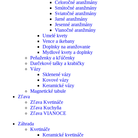
Celoročné aranžmány
Smútočné aranžmány
Sviatočné aranžmány
Jarné aranžmány
Jesenné aranžmány
Vianočné aranžmány
Umelé kvety
Vence a ikebany
Doplnky na aranžovanie
Mydlové kvety a doplnky
Peňaženky a kľúčenky
Darčekové tašky a krabičky
Vázy
Sklenené vázy
Kovové vázy
Keramické vázy
Magnetické tabule
Zľava
Zľava Kvetináče
Zľava Kuchyňa
Zľava VIANOCE
Záhrada
Kvetináče
Keramické kvetináče