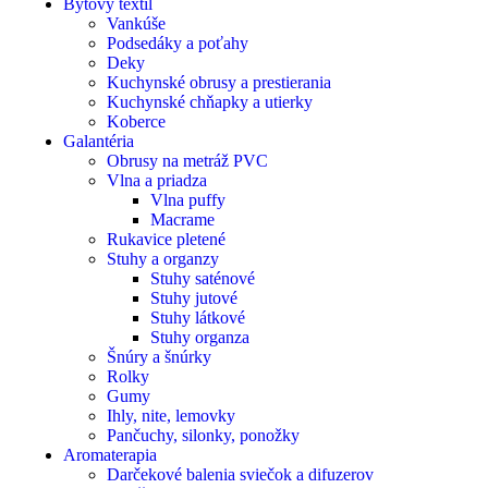
Bytový textil
Vankúše
Podsedáky a poťahy
Deky
Kuchynské obrusy a prestierania
Kuchynské chňapky a utierky
Koberce
Galantéria
Obrusy na metráž PVC
Vlna a priadza
Vlna puffy
Macrame
Rukavice pletené
Stuhy a organzy
Stuhy saténové
Stuhy jutové
Stuhy látkové
Stuhy organza
Šnúry a šnúrky
Rolky
Gumy
Ihly, nite, lemovky
Pančuchy, silonky, ponožky
Aromaterapia
Darčekové balenia sviečok a difuzerov