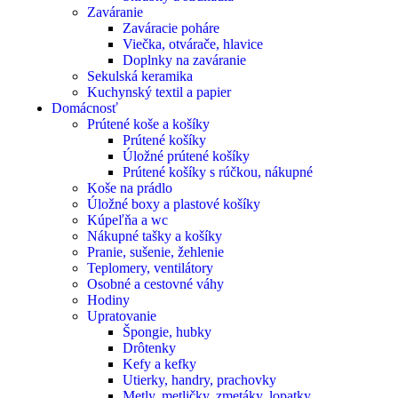
Zaváranie
Zaváracie poháre
Viečka, otvárače, hlavice
Doplnky na zaváranie
Sekulská keramika
Kuchynský textil a papier
Domácnosť
Prútené koše a košíky
Prútené košíky
Úložné prútené košíky
Prútené košíky s rúčkou, nákupné
Koše na prádlo
Úložné boxy a plastové košíky
Kúpeľňa a wc
Nákupné tašky a košíky
Pranie, sušenie, žehlenie
Teplomery, ventilátory
Osobné a cestovné váhy
Hodiny
Upratovanie
Špongie, hubky
Drôtenky
Kefy a kefky
Utierky, handry, prachovky
Metly, metličky, zmetáky, lopatky