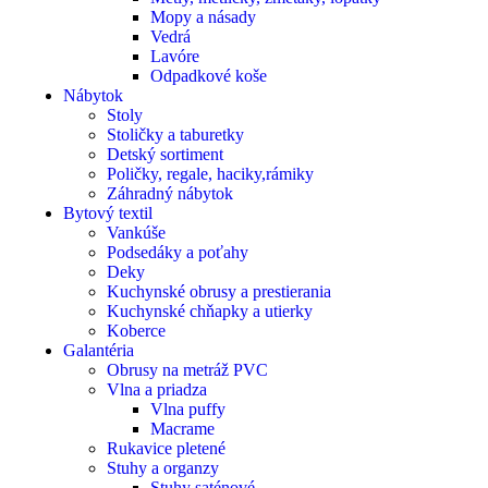
Mopy a násady
Vedrá
Lavóre
Odpadkové koše
Nábytok
Stoly
Stoličky a taburetky
Detský sortiment
Poličky, regale, haciky,rámiky
Záhradný nábytok
Bytový textil
Vankúše
Podsedáky a poťahy
Deky
Kuchynské obrusy a prestierania
Kuchynské chňapky a utierky
Koberce
Galantéria
Obrusy na metráž PVC
Vlna a priadza
Vlna puffy
Macrame
Rukavice pletené
Stuhy a organzy
Stuhy saténové