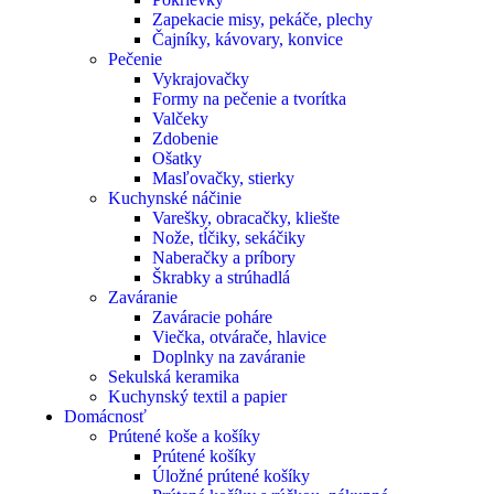
Zapekacie misy, pekáče, plechy
Čajníky, kávovary, konvice
Pečenie
Vykrajovačky
Formy na pečenie a tvorítka
Valčeky
Zdobenie
Ošatky
Masľovačky, stierky
Kuchynské náčinie
Varešky, obracačky, kliešte
Nože, tĺčiky, sekáčiky
Naberačky a príbory
Škrabky a strúhadlá
Zaváranie
Zaváracie poháre
Viečka, otvárače, hlavice
Doplnky na zaváranie
Sekulská keramika
Kuchynský textil a papier
Domácnosť
Prútené koše a košíky
Prútené košíky
Úložné prútené košíky