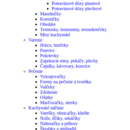
Potravinové dózy plastové
Potravinové dózy plechové
Maselničky
Koreničky
Obedáre
Termosky, termomisy, termohrnčeky
Misy kuchynské
Varenie
Hrnce, hrnčeky
Panvice
Pokrievky
Zapekacie misy, pekáče, plechy
Čajníky, kávovary, konvice
Pečenie
Vykrajovačky
Formy na pečenie a tvorítka
Valčeky
Zdobenie
Ošatky
Masľovačky, stierky
Kuchynské náčinie
Varešky, obracačky, kliešte
Nože, tĺčiky, sekáčiky
Naberačky a príbory
Škrabky a strúhadlá