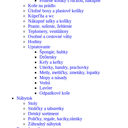
Prútené košíky s rúčkou, nákupné
Koše na prádlo
Úložné boxy a plastové košíky
Kúpeľňa a wc
Nákupné tašky a košíky
Pranie, sušenie, žehlenie
Teplomery, ventilátory
Osobné a cestovné váhy
Hodiny
Upratovanie
Špongie, hubky
Drôtenky
Kefy a kefky
Utierky, handry, prachovky
Metly, metličky, zmetáky, lopatky
Mopy a násady
Vedrá
Lavóre
Odpadkové koše
Nábytok
Stoly
Stoličky a taburetky
Detský sortiment
Poličky, regale, haciky,rámiky
Záhradný nábytok