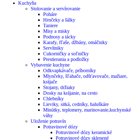
Kuchyňa
Stolovanie a servírovanie
Poháre
Hrnčeky a šálky
Taniere
Misy a misky
Podnosy a tácky
Karafy, fľaše, džbány, omáčniky
Servítniky
Cukorničky a soľničky
Prestierania a podložky
Vybavenie kuchyne
Odkvapkávače, príborníky
Mlynčeky, šľahače, odšťavovače, mažiare,
krájače
Stojany, držiaky
Dosky na krájanie, na cesto
Chlebníky
Lieviky, sitká, cedníky, haluškáre
Minútky, teplomery, marinovanie,kuchynské
váhy
Uloženie potravín
Potravinové dózy
Potravinové dózy keramické
Potravinové dózy sklenené