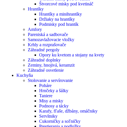
Štvorcové misky pod kvetináč
Hrantíky
Hrantíky a minihrantíky
Držiaky na hrantíky
Podmisky pod hrantík
Amfory
Pareniská a sadbovače
Samozavlažovacie vložky
Krhly a rozprašovače
Záhradné pergoly
Opory ku kvetom a stojany na kvety
Záhradné doplnky
Zeminy, hnojivá, keramzit
Záhradné osvetlenie
Kuchyňa
Stolovanie a servírovanie
Poháre
Hrnčeky a šálky
Taniere
Misy a misky
Podnosy a tácky
Karafy, fľaše, džbány, omáčniky
Servítniky
Cukorničky a soľničky
Prestierania a podložky