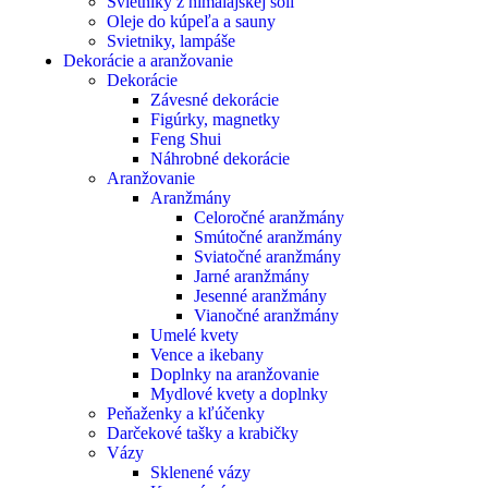
Svietniky z himalájskej soli
Oleje do kúpeľa a sauny
Svietniky, lampáše
Dekorácie a aranžovanie
Dekorácie
Závesné dekorácie
Figúrky, magnetky
Feng Shui
Náhrobné dekorácie
Aranžovanie
Aranžmány
Celoročné aranžmány
Smútočné aranžmány
Sviatočné aranžmány
Jarné aranžmány
Jesenné aranžmány
Vianočné aranžmány
Umelé kvety
Vence a ikebany
Doplnky na aranžovanie
Mydlové kvety a doplnky
Peňaženky a kľúčenky
Darčekové tašky a krabičky
Vázy
Sklenené vázy