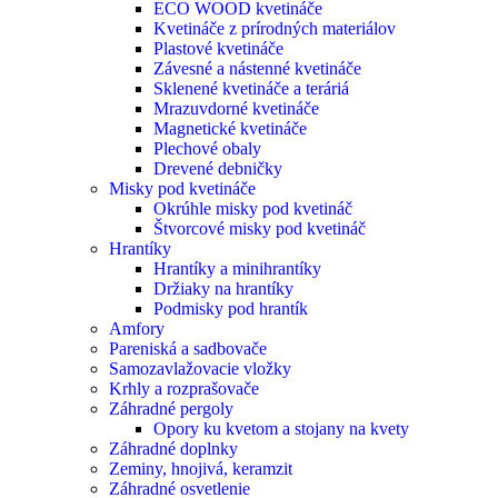
ECO WOOD kvetináče
Kvetináče z prírodných materiálov
Plastové kvetináče
Závesné a nástenné kvetináče
Sklenené kvetináče a teráriá
Mrazuvdorné kvetináče
Magnetické kvetináče
Plechové obaly
Drevené debničky
Misky pod kvetináče
Okrúhle misky pod kvetináč
Štvorcové misky pod kvetináč
Hrantíky
Hrantíky a minihrantíky
Držiaky na hrantíky
Podmisky pod hrantík
Amfory
Pareniská a sadbovače
Samozavlažovacie vložky
Krhly a rozprašovače
Záhradné pergoly
Opory ku kvetom a stojany na kvety
Záhradné doplnky
Zeminy, hnojivá, keramzit
Záhradné osvetlenie