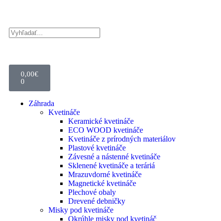
0,00
€
0
Záhrada
Kvetináče
Keramické kvetináče
ECO WOOD kvetináče
Kvetináče z prírodných materiálov
Plastové kvetináče
Závesné a nástenné kvetináče
Sklenené kvetináče a teráriá
Mrazuvdorné kvetináče
Magnetické kvetináče
Plechové obaly
Drevené debničky
Misky pod kvetináče
Okrúhle misky pod kvetináč