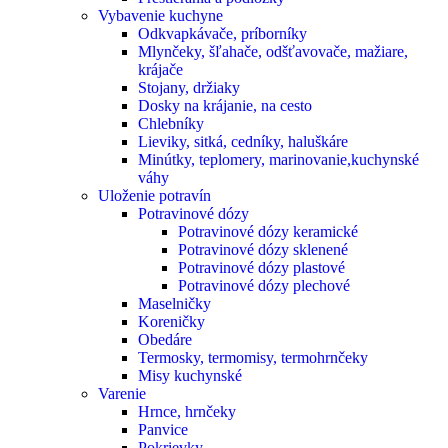
Vybavenie kuchyne
Odkvapkávače, príborníky
Mlynčeky, šľahače, odšťavovače, mažiare,
krájače
Stojany, držiaky
Dosky na krájanie, na cesto
Chlebníky
Lieviky, sitká, cedníky, haluškáre
Minútky, teplomery, marinovanie,kuchynské
váhy
Uloženie potravín
Potravinové dózy
Potravinové dózy keramické
Potravinové dózy sklenené
Potravinové dózy plastové
Potravinové dózy plechové
Maselničky
Koreničky
Obedáre
Termosky, termomisy, termohrnčeky
Misy kuchynské
Varenie
Hrnce, hrnčeky
Panvice
Pokrievky