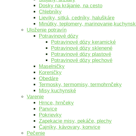
Dosky na krájanie, na cesto
Chlebníky
Lieviky, sitká, cedníky, haluškáre
Minútky, teplomery, marinovanie,kuchyns
Uloženie potravín
Potravinové dózy
Potravinové dózy keramické
Potravinové dózy sklenené
Potravinové dózy plastové
Potravinové dózy plechové
Maselničky
Koreničky
Obedáre
Termosky, termomisy, termohrnčeky
Misy kuchynské
Varenie
Hrnce, hrnčeky
Panvice
Pokrievky
Zapekacie misy, pekáče, plechy
Čajníky, kávovary, konvice
Pečenie