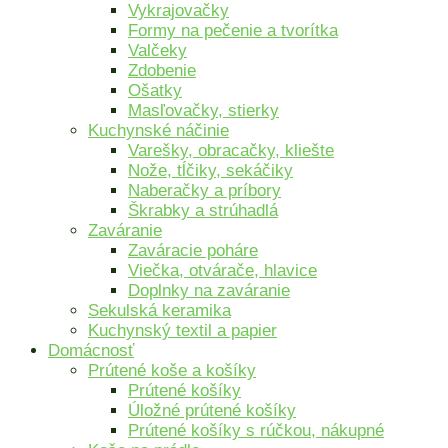
Vykrajovačky
Formy na pečenie a tvorítka
Valčeky
Zdobenie
Ošatky
Masľovačky, stierky
Kuchynské náčinie
Varešky, obracačky, kliešte
Nože, tĺčiky, sekáčiky
Naberačky a príbory
Škrabky a strúhadlá
Zaváranie
Zaváracie poháre
Viečka, otvárače, hlavice
Doplnky na zaváranie
Sekulská keramika
Kuchynský textil a papier
Domácnosť
Prútené koše a košíky
Prútené košíky
Úložné prútené košíky
Prútené košíky s rúčkou, nákupné