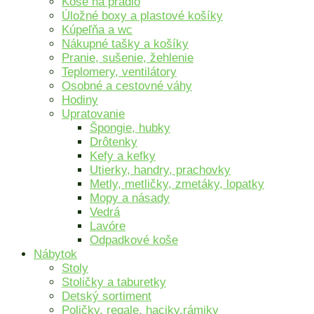
Koše na prádlo
Úložné boxy a plastové košíky
Kúpeľňa a wc
Nákupné tašky a košíky
Pranie, sušenie, žehlenie
Teplomery, ventilátory
Osobné a cestovné váhy
Hodiny
Upratovanie
Špongie, hubky
Drôtenky
Kefy a kefky
Utierky, handry, prachovky
Metly, metličky, zmetáky, lopatky
Mopy a násady
Vedrá
Lavóre
Odpadkové koše
Nábytok
Stoly
Stoličky a taburetky
Detský sortiment
Poličky, regale, haciky,rámiky