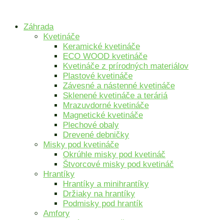
Preskočiť
na
Záhrada
obsah
Kvetináče
Keramické kvetináče
ECO WOOD kvetináče
Kvetináče z prírodných materiálov
Plastové kvetináče
Závesné a nástenné kvetináče
Sklenené kvetináče a teráriá
Mrazuvdorné kvetináče
Magnetické kvetináče
Plechové obaly
Drevené debničky
Misky pod kvetináče
Okrúhle misky pod kvetináč
Štvorcové misky pod kvetináč
Hrantíky
Hrantíky a minihrantíky
Držiaky na hrantíky
Podmisky pod hrantík
Amfory