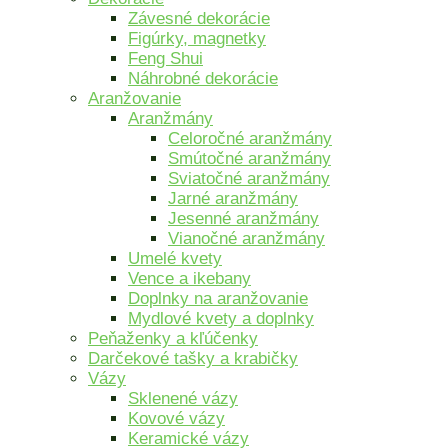
Závesné dekorácie
Figúrky, magnetky
Feng Shui
Náhrobné dekorácie
Aranžovanie
Aranžmány
Celoročné aranžmány
Smútočné aranžmány
Sviatočné aranžmány
Jarné aranžmány
Jesenné aranžmány
Vianočné aranžmány
Umelé kvety
Vence a ikebany
Doplnky na aranžovanie
Mydlové kvety a doplnky
Peňaženky a kľúčenky
Darčekové tašky a krabičky
Vázy
Sklenené vázy
Kovové vázy
Keramické vázy