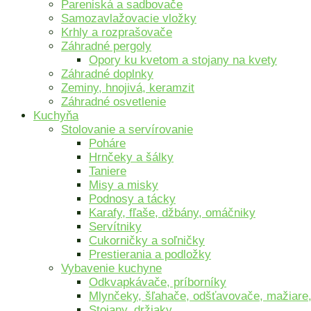
Pareniská a sadbovače
Samozavlažovacie vložky
Krhly a rozprašovače
Záhradné pergoly
Opory ku kvetom a stojany na kvety
Záhradné doplnky
Zeminy, hnojivá, keramzit
Záhradné osvetlenie
Kuchyňa
Stolovanie a servírovanie
Poháre
Hrnčeky a šálky
Taniere
Misy a misky
Podnosy a tácky
Karafy, fľaše, džbány, omáčniky
Servítniky
Cukorničky a soľničky
Prestierania a podložky
Vybavenie kuchyne
Odkvapkávače, príborníky
Mlynčeky, šľahače, odšťavovače, mažiare,
Stojany, držiaky