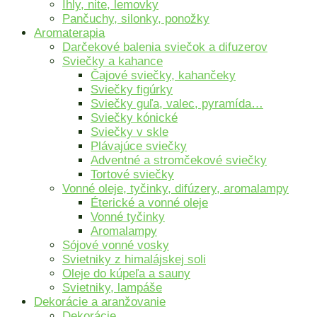
Ihly, nite, lemovky
Pančuchy, silonky, ponožky
Aromaterapia
Darčekové balenia sviečok a difuzerov
Sviečky a kahance
Čajové sviečky, kahančeky
Sviečky figúrky
Sviečky guľa, valec, pyramída…
Sviečky kónické
Sviečky v skle
Plávajúce sviečky
Adventné a stromčekové sviečky
Tortové sviečky
Vonné oleje, tyčinky, difúzery, aromalampy
Éterické a vonné oleje
Vonné tyčinky
Aromalampy
Sójové vonné vosky
Svietniky z himalájskej soli
Oleje do kúpeľa a sauny
Svietniky, lampáše
Dekorácie a aranžovanie
Dekorácie