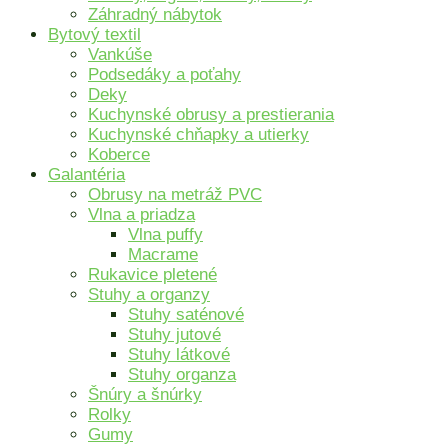
Záhradný nábytok
Bytový textil
Vankúše
Podsedáky a poťahy
Deky
Kuchynské obrusy a prestierania
Kuchynské chňapky a utierky
Koberce
Galantéria
Obrusy na metráž PVC
Vlna a priadza
Vlna puffy
Macrame
Rukavice pletené
Stuhy a organzy
Stuhy saténové
Stuhy jutové
Stuhy látkové
Stuhy organza
Šnúry a šnúrky
Rolky
Gumy