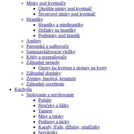
Misky pod kvetináče
Okrúhle misky pod kvetináč
Štvorcové misky pod kvetináč
Hrantíky
Hrantíky a minihrantíky
Držiaky na hrantíky
Podmisky pod hrantík
Amfory
Pareniská a sadbovače
Samozavlažovacie vložky
Krhly a rozprašovače
Záhradné pergoly
Opory ku kvetom a stojany na kvety
Záhradné doplnky
Zeminy, hnojivá, keramzit
Záhradné osvetlenie
Kuchyňa
Stolovanie a servírovanie
Poháre
Hrnčeky a šálky
Taniere
Misy a misky
Podnosy a tácky
Karafy, fľaše, džbány, omáčniky
Servítniky