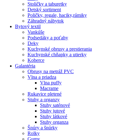
Stoličky a taburetky
Detský sortiment
Poličky, regale, haciky,rámiky
Záhradný nábytok
Bytový textil
Vankúše
Podsedáky a poťahy
Deky
Kuchynské obrusy a prestierania
Kuchynské chňapky a utierky
Koberce
Galantéria
Obrusy na metráž PVC
Vlna a priadza
Vlna puffy
Macrame
Rukavice pletené
Stuhy a organzy
Stuhy saténové
Stuhy jutové
Stuhy látkové
Stuhy organza
Šnúry a šnúrky
Rolky
Gumy