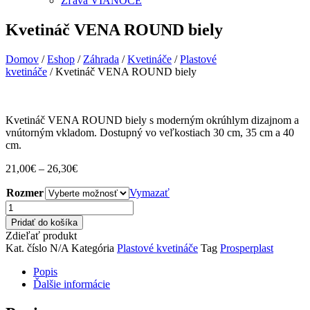
Zľava VIANOCE
Kvetináč VENA ROUND biely
Domov
/
Eshop
/
Záhrada
/
Kvetináče
/
Plastové
kvetináče
/ Kvetináč VENA ROUND biely
Kvetináč VENA ROUND biely s moderným okrúhlym dizajnom a
vnútorným vkladom. Dostupný vo veľkostiach 30 cm, 35 cm a 40
cm.
Price
21,00
€
–
26,30
€
range:
Rozmer
21,00€
Vymazať
through
množstvo
26,30€
Kvetináč
Pridať do košíka
VENA
Zdieľať produkt
ROUND
Kat. číslo
N/A
Kategória
Plastové kvetináče
Tag
Prosperplast
biely
Popis
Ďalšie informácie