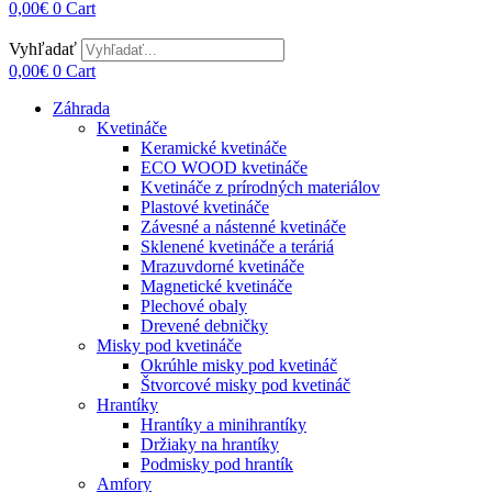
0,00
€
0
Cart
Vyhľadať
0,00
€
0
Cart
Záhrada
Kvetináče
Keramické kvetináče
ECO WOOD kvetináče
Kvetináče z prírodných materiálov
Plastové kvetináče
Závesné a nástenné kvetináče
Sklenené kvetináče a teráriá
Mrazuvdorné kvetináče
Magnetické kvetináče
Plechové obaly
Drevené debničky
Misky pod kvetináče
Okrúhle misky pod kvetináč
Štvorcové misky pod kvetináč
Hrantíky
Hrantíky a minihrantíky
Držiaky na hrantíky
Podmisky pod hrantík
Amfory