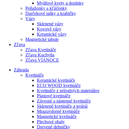
Mydlové kvety a doplnky
Peňaženky a kľúčenky
Darčekové tašky a krabičky
Vázy
Sklenené vázy
Kovové vázy
Keramické vázy
Magnetické tabule
Zľava
Zľava Kvetináče
Zľava Kuchyňa
Zľava VIANOCE
Záhrada
Kvetináče
Keramické kvetináče
ECO WOOD kvetináče
Kvetináče z prírodných materiálov
Plastové kvetináče
Závesné a nástenné kvetináče
Sklenené kvetináče a teráriá
Mrazuvdorné kvetináče
Magnetické kvetináče
Plechové obaly
Drevené debničky