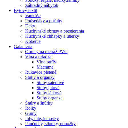
Poličky, regale, haciky,rámiky
Záhradný nábytok
Bytový textil
Vankúše
Podsedáky a poťahy
Deky
Kuchynské obrusy a prestierania
Kuchynské chňapky a utierky
Koberce
Galantéria
Obrusy na metráž PVC
Vlna a priadza
Vlna puffy
Macrame
Rukavice pletené
Stuhy a organzy
Stuhy saténové
Stuhy jutové
Stuhy látkové
Stuhy organza
Šnúry a šnúrky
Rolky
Gumy
Ihly, nite, lemovky
Pančuchy, silonky, ponožky