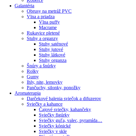
Koberce
Galantéria
Obrusy na metráž PVC
Vlna a priadza
Vlna puffy
Macrame
Rukavice pletené
Stuhy a organzy
Stuhy saténové
Stuhy jutové
Stuhy látkové
Stuhy organza
Šnúry a šnúrky
Rolky
Gumy
Ihly, nite, lemovky
Pančuchy, silonky, ponožky
Aromaterapia
Darčekové balenia sviečok a difuzerov
Sviečky a kahance
Čajové sviečky, kahančeky
Sviečky figúrky
Sviečky guľa, valec, pyramída…
Sviečky kónické
Sviečky v skle