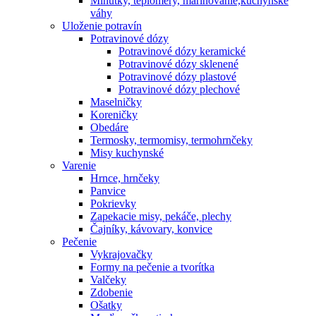
Minútky, teplomery, marinovanie,kuchynské
váhy
Uloženie potravín
Potravinové dózy
Potravinové dózy keramické
Potravinové dózy sklenené
Potravinové dózy plastové
Potravinové dózy plechové
Maselničky
Koreničky
Obedáre
Termosky, termomisy, termohrnčeky
Misy kuchynské
Varenie
Hrnce, hrnčeky
Panvice
Pokrievky
Zapekacie misy, pekáče, plechy
Čajníky, kávovary, konvice
Pečenie
Vykrajovačky
Formy na pečenie a tvorítka
Valčeky
Zdobenie
Ošatky