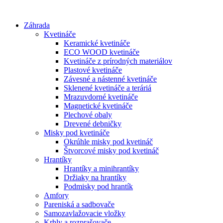
Preskočiť
na
Záhrada
obsah
Kvetináče
Keramické kvetináče
ECO WOOD kvetináče
Kvetináče z prírodných materiálov
Plastové kvetináče
Závesné a nástenné kvetináče
Sklenené kvetináče a teráriá
Mrazuvdorné kvetináče
Magnetické kvetináče
Plechové obaly
Drevené debničky
Misky pod kvetináče
Okrúhle misky pod kvetináč
Štvorcové misky pod kvetináč
Hrantíky
Hrantíky a minihrantíky
Držiaky na hrantíky
Podmisky pod hrantík
Amfory
Pareniská a sadbovače
Samozavlažovacie vložky
Krhly a rozprašovače