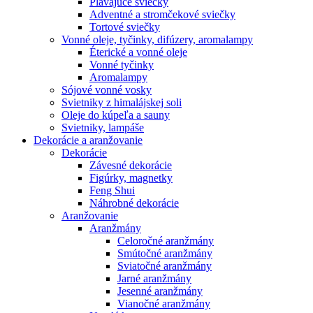
Plávajúce sviečky
Adventné a stromčekové sviečky
Tortové sviečky
Vonné oleje, tyčinky, difúzery, aromalampy
Éterické a vonné oleje
Vonné tyčinky
Aromalampy
Sójové vonné vosky
Svietniky z himalájskej soli
Oleje do kúpeľa a sauny
Svietniky, lampáše
Dekorácie a aranžovanie
Dekorácie
Závesné dekorácie
Figúrky, magnetky
Feng Shui
Náhrobné dekorácie
Aranžovanie
Aranžmány
Celoročné aranžmány
Smútočné aranžmány
Sviatočné aranžmány
Jarné aranžmány
Jesenné aranžmány
Vianočné aranžmány