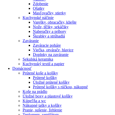
Zdobenie
Ošatky
Masľovačky, stierky
Kuchynské náčinie
Varešky, obracačky, kliešte
Nože, tĺčiky, sekáčiky
Naberačky a príbory
Škrabky a strúhadlá
Zaváranie
Zaváracie poháre
Viečka, otvárače, hlavice
Doplnky na zaváranie
Sekulská keramika
Kuchynský textil a papier
Domácnosť
Prútené koše a košíky
Prútené košíky
Úložné prútené košíky
Prútené košíky s rúčkou, nákupné
Koše na prádlo
Úložné boxy a plastové košíky
Kúpeľňa a wc
Nákupné tašky a košíky
Pranie, sušenie, žehlenie
Teplomery, ventilátory