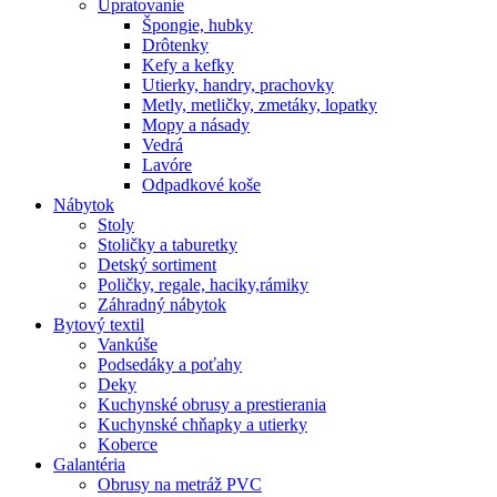
Upratovanie
Špongie, hubky
Drôtenky
Kefy a kefky
Utierky, handry, prachovky
Metly, metličky, zmetáky, lopatky
Mopy a násady
Vedrá
Lavóre
Odpadkové koše
Nábytok
Stoly
Stoličky a taburetky
Detský sortiment
Poličky, regale, haciky,rámiky
Záhradný nábytok
Bytový textil
Vankúše
Podsedáky a poťahy
Deky
Kuchynské obrusy a prestierania
Kuchynské chňapky a utierky
Koberce
Galantéria
Obrusy na metráž PVC