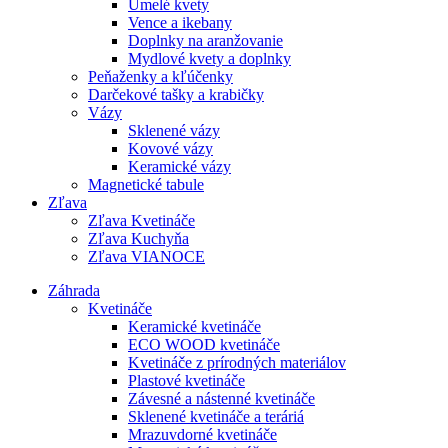
Umelé kvety
Vence a ikebany
Doplnky na aranžovanie
Mydlové kvety a doplnky
Peňaženky a kľúčenky
Darčekové tašky a krabičky
Vázy
Sklenené vázy
Kovové vázy
Keramické vázy
Magnetické tabule
Zľava
Zľava Kvetináče
Zľava Kuchyňa
Zľava VIANOCE
Záhrada
Kvetináče
Keramické kvetináče
ECO WOOD kvetináče
Kvetináče z prírodných materiálov
Plastové kvetináče
Závesné a nástenné kvetináče
Sklenené kvetináče a teráriá
Mrazuvdorné kvetináče