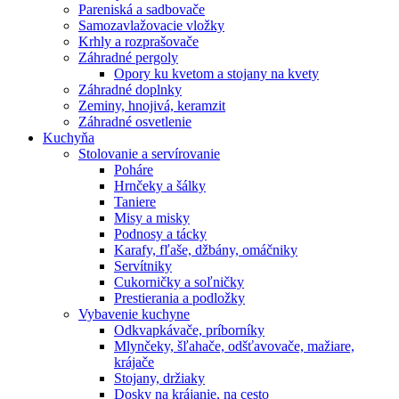
Pareniská a sadbovače
Samozavlažovacie vložky
Krhly a rozprašovače
Záhradné pergoly
Opory ku kvetom a stojany na kvety
Záhradné doplnky
Zeminy, hnojivá, keramzit
Záhradné osvetlenie
Kuchyňa
Stolovanie a servírovanie
Poháre
Hrnčeky a šálky
Taniere
Misy a misky
Podnosy a tácky
Karafy, fľaše, džbány, omáčniky
Servítniky
Cukorničky a soľničky
Prestierania a podložky
Vybavenie kuchyne
Odkvapkávače, príborníky
Mlynčeky, šľahače, odšťavovače, mažiare,
krájače
Stojany, držiaky
Dosky na krájanie, na cesto