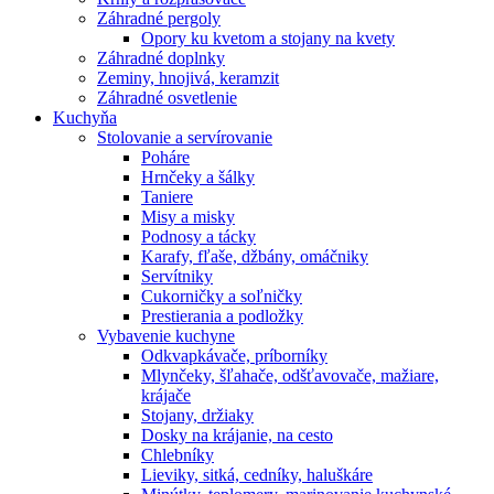
Záhradné pergoly
Opory ku kvetom a stojany na kvety
Záhradné doplnky
Zeminy, hnojivá, keramzit
Záhradné osvetlenie
Kuchyňa
Stolovanie a servírovanie
Poháre
Hrnčeky a šálky
Taniere
Misy a misky
Podnosy a tácky
Karafy, fľaše, džbány, omáčniky
Servítniky
Cukorničky a soľničky
Prestierania a podložky
Vybavenie kuchyne
Odkvapkávače, príborníky
Mlynčeky, šľahače, odšťavovače, mažiare,
krájače
Stojany, držiaky
Dosky na krájanie, na cesto
Chlebníky
Lieviky, sitká, cedníky, haluškáre