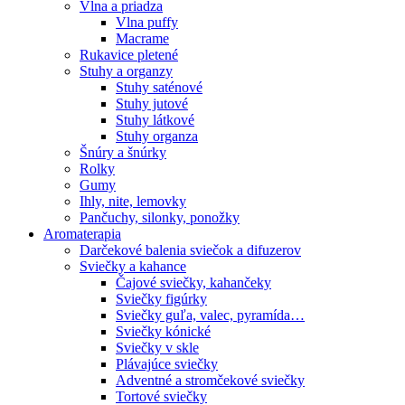
Vlna a priadza
Vlna puffy
Macrame
Rukavice pletené
Stuhy a organzy
Stuhy saténové
Stuhy jutové
Stuhy látkové
Stuhy organza
Šnúry a šnúrky
Rolky
Gumy
Ihly, nite, lemovky
Pančuchy, silonky, ponožky
Aromaterapia
Darčekové balenia sviečok a difuzerov
Sviečky a kahance
Čajové sviečky, kahančeky
Sviečky figúrky
Sviečky guľa, valec, pyramída…
Sviečky kónické
Sviečky v skle
Plávajúce sviečky
Adventné a stromčekové sviečky
Tortové sviečky