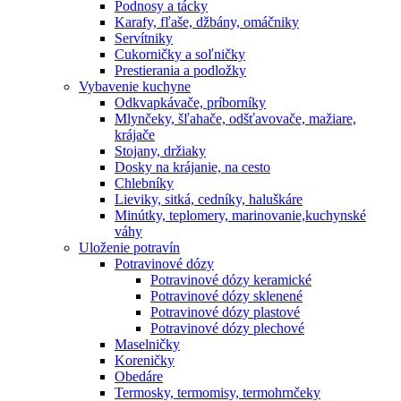
Podnosy a tácky
Karafy, fľaše, džbány, omáčniky
Servítniky
Cukorničky a soľničky
Prestierania a podložky
Vybavenie kuchyne
Odkvapkávače, príborníky
Mlynčeky, šľahače, odšťavovače, mažiare,
krájače
Stojany, držiaky
Dosky na krájanie, na cesto
Chlebníky
Lieviky, sitká, cedníky, haluškáre
Minútky, teplomery, marinovanie,kuchynské
váhy
Uloženie potravín
Potravinové dózy
Potravinové dózy keramické
Potravinové dózy sklenené
Potravinové dózy plastové
Potravinové dózy plechové
Maselničky
Koreničky
Obedáre
Termosky, termomisy, termohrnčeky