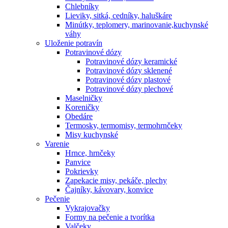
Chlebníky
Lieviky, sitká, cedníky, haluškáre
Minútky, teplomery, marinovanie,kuchynské
váhy
Uloženie potravín
Potravinové dózy
Potravinové dózy keramické
Potravinové dózy sklenené
Potravinové dózy plastové
Potravinové dózy plechové
Maselničky
Koreničky
Obedáre
Termosky, termomisy, termohrnčeky
Misy kuchynské
Varenie
Hrnce, hrnčeky
Panvice
Pokrievky
Zapekacie misy, pekáče, plechy
Čajníky, kávovary, konvice
Pečenie
Vykrajovačky
Formy na pečenie a tvorítka
Valčeky