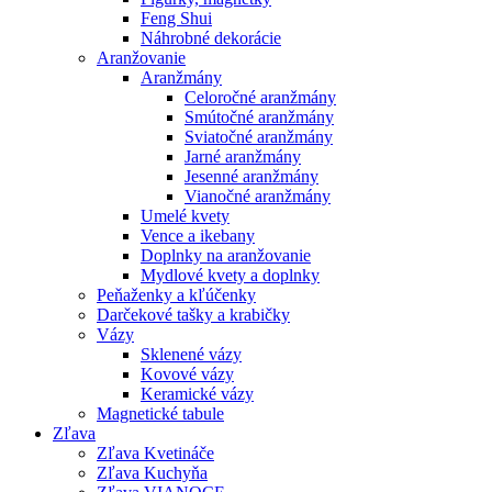
Feng Shui
Náhrobné dekorácie
Aranžovanie
Aranžmány
Celoročné aranžmány
Smútočné aranžmány
Sviatočné aranžmány
Jarné aranžmány
Jesenné aranžmány
Vianočné aranžmány
Umelé kvety
Vence a ikebany
Doplnky na aranžovanie
Mydlové kvety a doplnky
Peňaženky a kľúčenky
Darčekové tašky a krabičky
Vázy
Sklenené vázy
Kovové vázy
Keramické vázy
Magnetické tabule
Zľava
Zľava Kvetináče
Zľava Kuchyňa