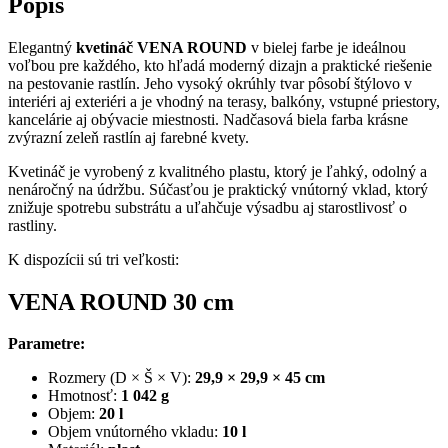
Popis
Elegantný
kvetináč VENA ROUND
v bielej farbe je ideálnou
voľbou pre každého, kto hľadá moderný dizajn a praktické riešenie
na pestovanie rastlín. Jeho vysoký okrúhly tvar pôsobí štýlovo v
interiéri aj exteriéri a je vhodný na terasy, balkóny, vstupné priestory,
kancelárie aj obývacie miestnosti. Nadčasová biela farba krásne
zvýrazní zeleň rastlín aj farebné kvety.
Kvetináč je vyrobený z kvalitného plastu, ktorý je ľahký, odolný a
nenáročný na údržbu. Súčasťou je praktický vnútorný vklad, ktorý
znižuje spotrebu substrátu a uľahčuje výsadbu aj starostlivosť o
rastliny.
K dispozícii sú tri veľkosti:
VENA ROUND 30 cm
Parametre:
Rozmery (D × Š × V):
29,9 × 29,9 × 45 cm
Hmotnosť:
1 042 g
Objem:
20 l
Objem vnútorného vkladu:
10 l