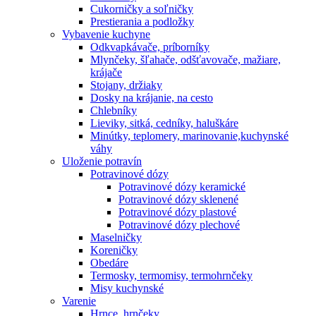
Cukorničky a soľničky
Prestierania a podložky
Vybavenie kuchyne
Odkvapkávače, príborníky
Mlynčeky, šľahače, odšťavovače, mažiare,
krájače
Stojany, držiaky
Dosky na krájanie, na cesto
Chlebníky
Lieviky, sitká, cedníky, haluškáre
Minútky, teplomery, marinovanie,kuchynské
váhy
Uloženie potravín
Potravinové dózy
Potravinové dózy keramické
Potravinové dózy sklenené
Potravinové dózy plastové
Potravinové dózy plechové
Maselničky
Koreničky
Obedáre
Termosky, termomisy, termohrnčeky
Misy kuchynské
Varenie
Hrnce, hrnčeky