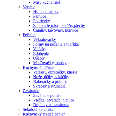
Misy kuchynské
Varenie
Hrnce, hrnčeky
Panvice
Pokrievky
Zapekacie misy, pekáče, plechy
Čajníky, kávovary, konvice
Pečenie
Vykrajovačky
Formy na pečenie a tvorítka
Valčeky
Zdobenie
Ošatky
Masľovačky, stierky
Kuchynské náčinie
Varešky, obracačky, kliešte
Nože, tĺčiky, sekáčiky
Naberačky a príbory
Škrabky a strúhadlá
Zaváranie
Zaváracie poháre
Viečka, otvárače, hlavice
Doplnky na zaváranie
Sekulská keramika
Kuchynský textil a papier