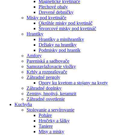
Magnetické kvetináče
Plechové obaly
Drevené debničky
Misky pod kvetináče
Okrúhle misky pod kvetináč
Štvorcové misky pod kvetináč
Hrantíky
Hrantíky a minihrantíky
Držiaky na hrantíky
Podmisky pod hrantík
Amfory
Pareniská a sadbovače
Samozavlažovacie vložky
Krhly a rozprašovače
Záhradné pergoly
Opory ku kvetom a stojany na kvety
Záhradné doplnky
Zeminy, hnojivá, keramzit
Záhradné osvetlenie
Kuchyňa
Stolovanie a servírovanie
Poháre
Hrnčeky a šálky
Taniere
Misy a misky