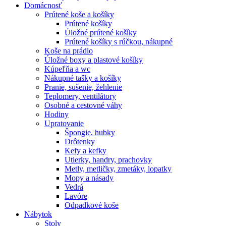
Domácnosť
Prútené koše a košíky
Prútené košíky
Úložné prútené košíky
Prútené košíky s rúčkou, nákupné
Koše na prádlo
Úložné boxy a plastové košíky
Kúpeľňa a wc
Nákupné tašky a košíky
Pranie, sušenie, žehlenie
Teplomery, ventilátory
Osobné a cestovné váhy
Hodiny
Upratovanie
Špongie, hubky
Drôtenky
Kefy a kefky
Utierky, handry, prachovky
Metly, metličky, zmetáky, lopatky
Mopy a násady
Vedrá
Lavóre
Odpadkové koše
Nábytok
Stoly