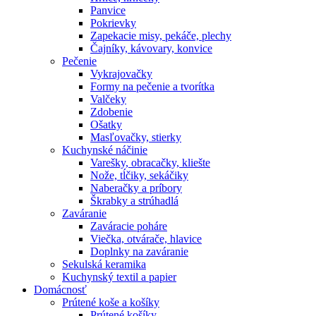
Panvice
Pokrievky
Zapekacie misy, pekáče, plechy
Čajníky, kávovary, konvice
Pečenie
Vykrajovačky
Formy na pečenie a tvorítka
Valčeky
Zdobenie
Ošatky
Masľovačky, stierky
Kuchynské náčinie
Varešky, obracačky, kliešte
Nože, tĺčiky, sekáčiky
Naberačky a príbory
Škrabky a strúhadlá
Zaváranie
Zaváracie poháre
Viečka, otvárače, hlavice
Doplnky na zaváranie
Sekulská keramika
Kuchynský textil a papier
Domácnosť
Prútené koše a košíky
Prútené košíky