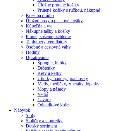
Úložné prútené košíky
Prútené košíky s rúčkou, nákupné
Koše na prádlo
Úložné boxy a plastové košíky
Kúpeľňa a wc
Nákupné tašky a košíky
Pranie, sušenie, žehlenie
Teplomery, ventilátory
Osobné a cestovné váhy
Hodiny
Upratovanie
Špongie, hubky
Drôtenky
Kefy a kefky
Utierky, handry, prachovky
Metly, metličky, zmetáky, lopatky
Mopy a násady
Vedrá
Lavóre
Odpadkové koše
Nábytok
Stoly
Stoličky a taburetky
Detský sortiment