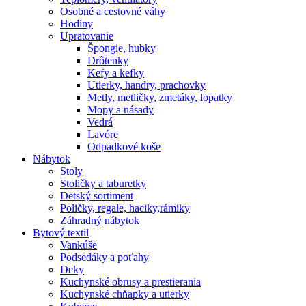
Osobné a cestovné váhy
Hodiny
Upratovanie
Špongie, hubky
Drôtenky
Kefy a kefky
Utierky, handry, prachovky
Metly, metličky, zmetáky, lopatky
Mopy a násady
Vedrá
Lavóre
Odpadkové koše
Nábytok
Stoly
Stoličky a taburetky
Detský sortiment
Poličky, regale, haciky,rámiky
Záhradný nábytok
Bytový textil
Vankúše
Podsedáky a poťahy
Deky
Kuchynské obrusy a prestierania
Kuchynské chňapky a utierky