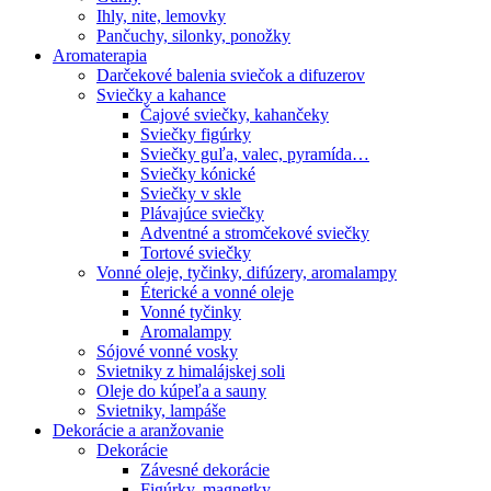
Ihly, nite, lemovky
Pančuchy, silonky, ponožky
Aromaterapia
Darčekové balenia sviečok a difuzerov
Sviečky a kahance
Čajové sviečky, kahančeky
Sviečky figúrky
Sviečky guľa, valec, pyramída…
Sviečky kónické
Sviečky v skle
Plávajúce sviečky
Adventné a stromčekové sviečky
Tortové sviečky
Vonné oleje, tyčinky, difúzery, aromalampy
Éterické a vonné oleje
Vonné tyčinky
Aromalampy
Sójové vonné vosky
Svietniky z himalájskej soli
Oleje do kúpeľa a sauny
Svietniky, lampáše
Dekorácie a aranžovanie
Dekorácie
Závesné dekorácie
Figúrky, magnetky