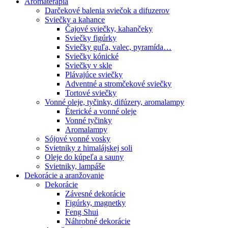
Aromaterapia
Darčekové balenia sviečok a difuzerov
Sviečky a kahance
Čajové sviečky, kahančeky
Sviečky figúrky
Sviečky guľa, valec, pyramída…
Sviečky kónické
Sviečky v skle
Plávajúce sviečky
Adventné a stromčekové sviečky
Tortové sviečky
Vonné oleje, tyčinky, difúzery, aromalampy
Éterické a vonné oleje
Vonné tyčinky
Aromalampy
Sójové vonné vosky
Svietniky z himalájskej soli
Oleje do kúpeľa a sauny
Svietniky, lampáše
Dekorácie a aranžovanie
Dekorácie
Závesné dekorácie
Figúrky, magnetky
Feng Shui
Náhrobné dekorácie