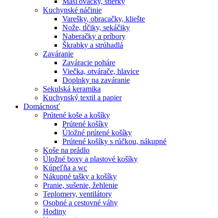
Masľovačky, stierky
Kuchynské náčinie
Varešky, obracačky, kliešte
Nože, tĺčiky, sekáčiky
Naberačky a príbory
Škrabky a strúhadlá
Zaváranie
Zaváracie poháre
Viečka, otvárače, hlavice
Doplnky na zaváranie
Sekulská keramika
Kuchynský textil a papier
Domácnosť
Prútené koše a košíky
Prútené košíky
Úložné prútené košíky
Prútené košíky s rúčkou, nákupné
Koše na prádlo
Úložné boxy a plastové košíky
Kúpeľňa a wc
Nákupné tašky a košíky
Pranie, sušenie, žehlenie
Teplomery, ventilátory
Osobné a cestovné váhy
Hodiny