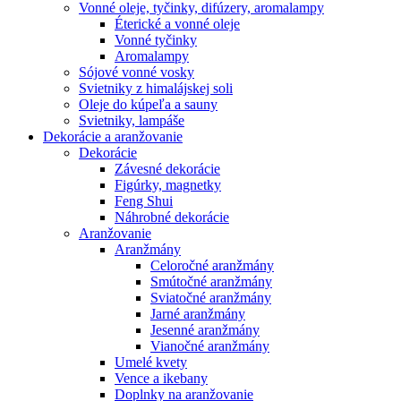
Vonné oleje, tyčinky, difúzery, aromalampy
Éterické a vonné oleje
Vonné tyčinky
Aromalampy
Sójové vonné vosky
Svietniky z himalájskej soli
Oleje do kúpeľa a sauny
Svietniky, lampáše
Dekorácie a aranžovanie
Dekorácie
Závesné dekorácie
Figúrky, magnetky
Feng Shui
Náhrobné dekorácie
Aranžovanie
Aranžmány
Celoročné aranžmány
Smútočné aranžmány
Sviatočné aranžmány
Jarné aranžmány
Jesenné aranžmány
Vianočné aranžmány
Umelé kvety
Vence a ikebany
Doplnky na aranžovanie