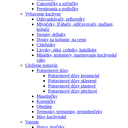
Cukorničky a soľničky
Prestierania a podložky
Vybavenie kuchyne
Odkvapkávače, príborníky
Mlynčeky, šľahače, odšťavovače, mažiare,
krájače
Stojany, držiaky
Dosky na krájanie, na cesto
Chlebníky
Lieviky, sitká, cedníky, haluškáre
Minútky, teplomery, marinovanie,kuchynské
váhy
Uloženie potravín
Potravinové dózy
Potravinové dózy keramické
Potravinové dózy sklenené
Potravinové dózy plastové
Potravinové dózy plechové
Maselničky
Koreničky
Obedáre
Termosky, termomisy, termohrnčeky
Misy kuchynské
Varenie
Hrnce, hrnčeky