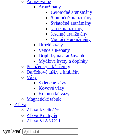
Aranžovanie
Aranžmány
Celoročné aranžmány
Smútočné aranžmány
Sviatočné aranžmány
Jarné aranžmány
Jesenné aranžmány
Vianočné aranžmány
Umelé kvety
Vence a ikebany
Doplnky na aranžovanie
Mydlové kvety a doplnky
Peňaženky a kľúčenky
Darčekové tašky a krabičky
Vázy
Sklenené vázy
Kovové vázy
Keramické vázy
Magnetické tabule
Zľava
Zľava Kvetináče
Zľava Kuchyňa
Zľava VIANOCE
Vyhľadať