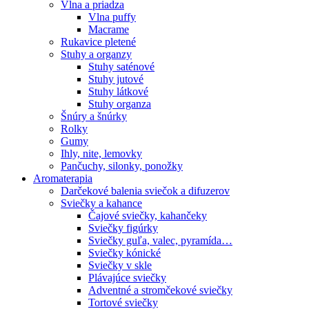
Vlna a priadza
Vlna puffy
Macrame
Rukavice pletené
Stuhy a organzy
Stuhy saténové
Stuhy jutové
Stuhy látkové
Stuhy organza
Šnúry a šnúrky
Rolky
Gumy
Ihly, nite, lemovky
Pančuchy, silonky, ponožky
Aromaterapia
Darčekové balenia sviečok a difuzerov
Sviečky a kahance
Čajové sviečky, kahančeky
Sviečky figúrky
Sviečky guľa, valec, pyramída…
Sviečky kónické
Sviečky v skle
Plávajúce sviečky
Adventné a stromčekové sviečky
Tortové sviečky