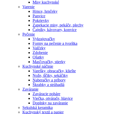
Misy kuchynské
Varenie
Hrnce, hrnčeky
Panvice
Pokrievky
Zapekacie misy, pekáče, plechy
Čajníky, kávovary, konvice
Pečenie
Vykrajovačky
Formy na pečenie a tvorítka
Valčeky
Zdobenie
Ošatky
Masľovačky, stierky
Kuchynské náčinie
Varešky, obracačky, kliešte
Nože, tĺčiky, sekáčiky
Naberačky a príbory
Škrabky a strúhadlá
Zaváranie
Zaváracie poháre
Viečka, otvárače, hlavice
Doplnky na zaváranie
Sekulská keramika
Kuchynský textil a papier