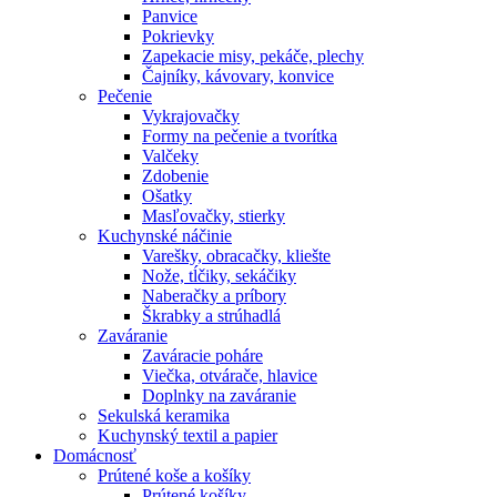
Panvice
Pokrievky
Zapekacie misy, pekáče, plechy
Čajníky, kávovary, konvice
Pečenie
Vykrajovačky
Formy na pečenie a tvorítka
Valčeky
Zdobenie
Ošatky
Masľovačky, stierky
Kuchynské náčinie
Varešky, obracačky, kliešte
Nože, tĺčiky, sekáčiky
Naberačky a príbory
Škrabky a strúhadlá
Zaváranie
Zaváracie poháre
Viečka, otvárače, hlavice
Doplnky na zaváranie
Sekulská keramika
Kuchynský textil a papier
Domácnosť
Prútené koše a košíky
Prútené košíky