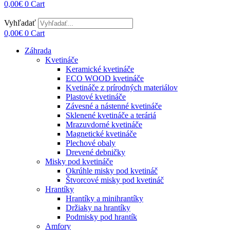
0,00
€
0
Cart
Vyhľadať
0,00
€
0
Cart
Záhrada
Kvetináče
Keramické kvetináče
ECO WOOD kvetináče
Kvetináče z prírodných materiálov
Plastové kvetináče
Závesné a nástenné kvetináče
Sklenené kvetináče a teráriá
Mrazuvdorné kvetináče
Magnetické kvetináče
Plechové obaly
Drevené debničky
Misky pod kvetináče
Okrúhle misky pod kvetináč
Štvorcové misky pod kvetináč
Hrantíky
Hrantíky a minihrantíky
Držiaky na hrantíky
Podmisky pod hrantík
Amfory