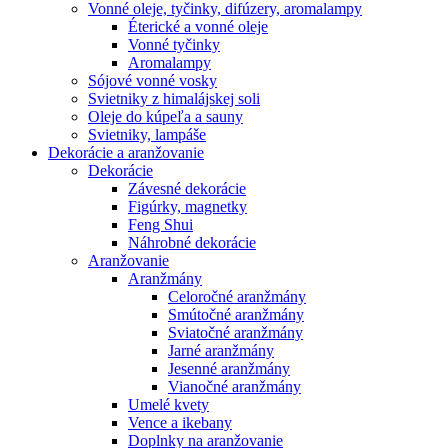
Vonné oleje, tyčinky, difúzery, aromalampy
Éterické a vonné oleje
Vonné tyčinky
Aromalampy
Sójové vonné vosky
Svietniky z himalájskej soli
Oleje do kúpeľa a sauny
Svietniky, lampáše
Dekorácie a aranžovanie
Dekorácie
Závesné dekorácie
Figúrky, magnetky
Feng Shui
Náhrobné dekorácie
Aranžovanie
Aranžmány
Celoročné aranžmány
Smútočné aranžmány
Sviatočné aranžmány
Jarné aranžmány
Jesenné aranžmány
Vianočné aranžmány
Umelé kvety
Vence a ikebany
Doplnky na aranžovanie