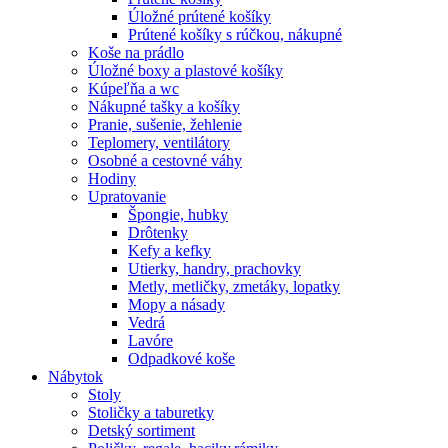
Úložné prútené košíky
Prútené košíky s rúčkou, nákupné
Koše na prádlo
Úložné boxy a plastové košíky
Kúpeľňa a wc
Nákupné tašky a košíky
Pranie, sušenie, žehlenie
Teplomery, ventilátory
Osobné a cestovné váhy
Hodiny
Upratovanie
Špongie, hubky
Drôtenky
Kefy a kefky
Utierky, handry, prachovky
Metly, metličky, zmetáky, lopatky
Mopy a násady
Vedrá
Lavóre
Odpadkové koše
Nábytok
Stoly
Stoličky a taburetky
Detský sortiment