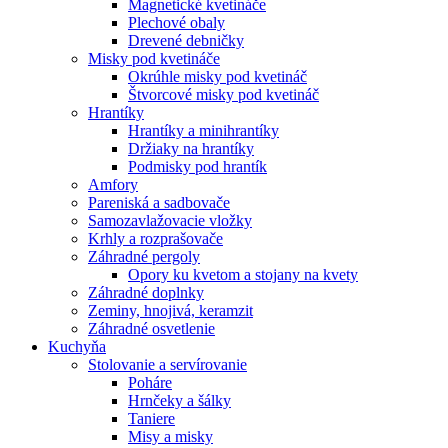
Magnetické kvetináče
Plechové obaly
Drevené debničky
Misky pod kvetináče
Okrúhle misky pod kvetináč
Štvorcové misky pod kvetináč
Hrantíky
Hrantíky a minihrantíky
Držiaky na hrantíky
Podmisky pod hrantík
Amfory
Pareniská a sadbovače
Samozavlažovacie vložky
Krhly a rozprašovače
Záhradné pergoly
Opory ku kvetom a stojany na kvety
Záhradné doplnky
Zeminy, hnojivá, keramzit
Záhradné osvetlenie
Kuchyňa
Stolovanie a servírovanie
Poháre
Hrnčeky a šálky
Taniere
Misy a misky