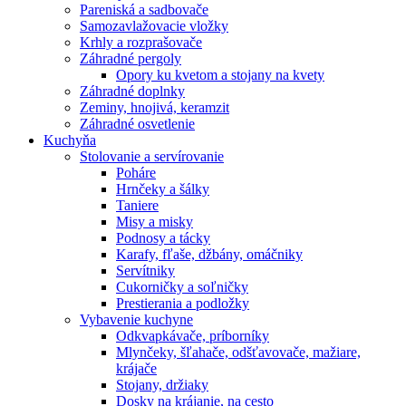
Pareniská a sadbovače
Samozavlažovacie vložky
Krhly a rozprašovače
Záhradné pergoly
Opory ku kvetom a stojany na kvety
Záhradné doplnky
Zeminy, hnojivá, keramzit
Záhradné osvetlenie
Kuchyňa
Stolovanie a servírovanie
Poháre
Hrnčeky a šálky
Taniere
Misy a misky
Podnosy a tácky
Karafy, fľaše, džbány, omáčniky
Servítniky
Cukorničky a soľničky
Prestierania a podložky
Vybavenie kuchyne
Odkvapkávače, príborníky
Mlynčeky, šľahače, odšťavovače, mažiare,
krájače
Stojany, držiaky
Dosky na krájanie, na cesto