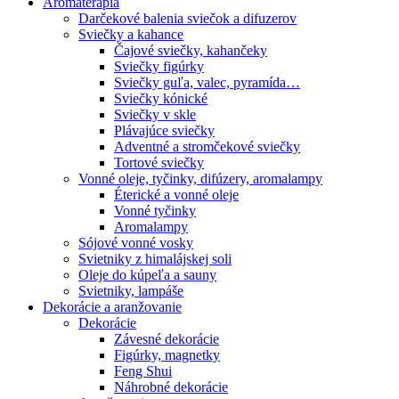
Aromaterapia
Darčekové balenia sviečok a difuzerov
Sviečky a kahance
Čajové sviečky, kahančeky
Sviečky figúrky
Sviečky guľa, valec, pyramída…
Sviečky kónické
Sviečky v skle
Plávajúce sviečky
Adventné a stromčekové sviečky
Tortové sviečky
Vonné oleje, tyčinky, difúzery, aromalampy
Éterické a vonné oleje
Vonné tyčinky
Aromalampy
Sójové vonné vosky
Svietniky z himalájskej soli
Oleje do kúpeľa a sauny
Svietniky, lampáše
Dekorácie a aranžovanie
Dekorácie
Závesné dekorácie
Figúrky, magnetky
Feng Shui
Náhrobné dekorácie