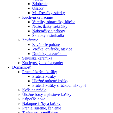
Zdobenie
Ošatky
Masľovačky, stierky
Kuchynské náčinie
Varešky, obracačky, kliešte
Nože, tĺčiky, sekáčiky
Naberačky a príbory
Škrabky a strúhadlá
Zaváranie
Zaváracie poháre
Viečka, otvárače, hlavice
Doplnky na zaváranie
Sekulská keramika
Kuchynský textil a papier
Domácnosť
Prútené koše a košíky
Prútené košíky
Úložné prútené košíky
Prútené košíky s rúčkou, nákupné
Koše na prádlo
Úložné boxy a plastové košíky
Kúpeľňa a wc
Nákupné tašky a košíky
Pranie, sušenie, žehlenie
Teplomery, ventilátory