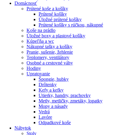
Domácnosť
Prútené koše a košíky
Prútené košíky
Úložné prútené košíky
Prútené košíky s rúčkou, nákupné
Koše na prádlo
Úložné boxy a plastové košíky
Kúpeľňa a wc
Nákupné tašky a košíky
Pranie, sušenie, žehlenie
Teplomery, ventilátory
Osobné a cestovné váhy
Hodiny
Upratovanie
Špongie, hubky
Drôtenky
Kefy a kefky
Utierky, handry, prachovky
Metly, metličky, zmetáky, lopatky
Mopy a násady
Vedrá
Lavóre
Odpadkové koše
Nábytok
Stoly