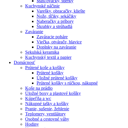
Masľovačky, stierky
Kuchynské náčinie
Varešky, obracačky, kliešte
Nože, tĺčiky, sekáčiky
Naberačky a príbory
Škrabky a strúhadlá
Zaváranie
Zaváracie poháre
Viečka, otvárače, hlavice
Doplnky na zaváranie
Sekulská keramika
Kuchynský textil a papier
Domácnosť
Prútené koše a košíky
Prútené košíky
Úložné prútené košíky
Prútené košíky s rúčkou, nákupné
Koše na prádlo
Úložné boxy a plastové košíky
Kúpeľňa a wc
Nákupné tašky a košíky
Pranie, sušenie, žehlenie
Teplomery, ventilátory
Osobné a cestovné váhy
Hodiny