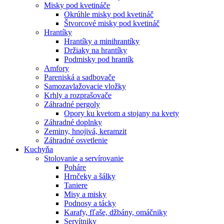
Misky pod kvetináče
Okrúhle misky pod kvetináč
Štvorcové misky pod kvetináč
Hrantíky
Hrantíky a minihrantíky
Držiaky na hrantíky
Podmisky pod hrantík
Amfory
Pareniská a sadbovače
Samozavlažovacie vložky
Krhly a rozprašovače
Záhradné pergoly
Opory ku kvetom a stojany na kvety
Záhradné doplnky
Zeminy, hnojivá, keramzit
Záhradné osvetlenie
Kuchyňa
Stolovanie a servírovanie
Poháre
Hrnčeky a šálky
Taniere
Misy a misky
Podnosy a tácky
Karafy, fľaše, džbány, omáčniky
Servítniky