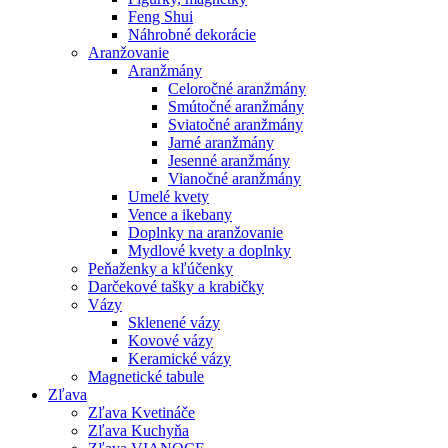
Feng Shui
Náhrobné dekorácie
Aranžovanie
Aranžmány
Celoročné aranžmány
Smútočné aranžmány
Sviatočné aranžmány
Jarné aranžmány
Jesenné aranžmány
Vianočné aranžmány
Umelé kvety
Vence a ikebany
Doplnky na aranžovanie
Mydlové kvety a doplnky
Peňaženky a kľúčenky
Darčekové tašky a krabičky
Vázy
Sklenené vázy
Kovové vázy
Keramické vázy
Magnetické tabule
Zľava
Zľava Kvetináče
Zľava Kuchyňa