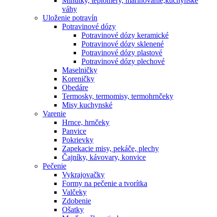
Minútky, teplomery, marinovanie,kuchynské
váhy
Uloženie potravín
Potravinové dózy
Potravinové dózy keramické
Potravinové dózy sklenené
Potravinové dózy plastové
Potravinové dózy plechové
Maselničky
Koreničky
Obedáre
Termosky, termomisy, termohrnčeky
Misy kuchynské
Varenie
Hrnce, hrnčeky
Panvice
Pokrievky
Zapekacie misy, pekáče, plechy
Čajníky, kávovary, konvice
Pečenie
Vykrajovačky
Formy na pečenie a tvorítka
Valčeky
Zdobenie
Ošatky