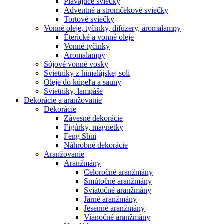
Plávajúce sviečky
Adventné a stromčekové sviečky
Tortové sviečky
Vonné oleje, tyčinky, difúzery, aromalampy
Éterické a vonné oleje
Vonné tyčinky
Aromalampy
Sójové vonné vosky
Svietniky z himalájskej soli
Oleje do kúpeľa a sauny
Svietniky, lampáše
Dekorácie a aranžovanie
Dekorácie
Závesné dekorácie
Figúrky, magnetky
Feng Shui
Náhrobné dekorácie
Aranžovanie
Aranžmány
Celoročné aranžmány
Smútočné aranžmány
Sviatočné aranžmány
Jarné aranžmány
Jesenné aranžmány
Vianočné aranžmány