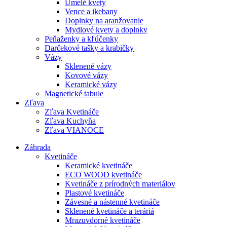
Umelé kvety
Vence a ikebany
Doplnky na aranžovanie
Mydlové kvety a doplnky
Peňaženky a kľúčenky
Darčekové tašky a krabičky
Vázy
Sklenené vázy
Kovové vázy
Keramické vázy
Magnetické tabule
Zľava
Zľava Kvetináče
Zľava Kuchyňa
Zľava VIANOCE
Záhrada
Kvetináče
Keramické kvetináče
ECO WOOD kvetináče
Kvetináče z prírodných materiálov
Plastové kvetináče
Závesné a nástenné kvetináče
Sklenené kvetináče a teráriá
Mrazuvdorné kvetináče