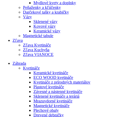
Mydlové kvety a doplnky
Peňaženky a kľúčenky
Darčekové tašky a krabičky
Vázy
Sklenené vázy
Kovové vázy
Keramické vázy
Magnetické tabule
Zľava
Zľava Kvetináče
Zľava Kuchyňa
Zľava VIANOCE
Záhrada
Kvetináče
Keramické kvetináče
ECO WOOD kvetináče
Kvetináče z prírodných materiálov
Plastové kvetináče
Závesné a nástenné kvetináče
Sklenené kvetináče a teráriá
Mrazuvdorné kvetináče
Magnetické kvetináče
Plechové obaly
Drevené debničky