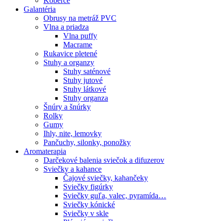
Koberce
Galantéria
Obrusy na metráž PVC
Vlna a priadza
Vlna puffy
Macrame
Rukavice pletené
Stuhy a organzy
Stuhy saténové
Stuhy jutové
Stuhy látkové
Stuhy organza
Šnúry a šnúrky
Rolky
Gumy
Ihly, nite, lemovky
Pančuchy, silonky, ponožky
Aromaterapia
Darčekové balenia sviečok a difuzerov
Sviečky a kahance
Čajové sviečky, kahančeky
Sviečky figúrky
Sviečky guľa, valec, pyramída…
Sviečky kónické
Sviečky v skle