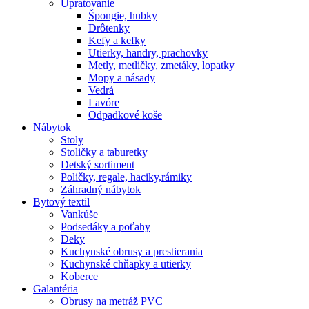
Upratovanie
Špongie, hubky
Drôtenky
Kefy a kefky
Utierky, handry, prachovky
Metly, metličky, zmetáky, lopatky
Mopy a násady
Vedrá
Lavóre
Odpadkové koše
Nábytok
Stoly
Stoličky a taburetky
Detský sortiment
Poličky, regale, haciky,rámiky
Záhradný nábytok
Bytový textil
Vankúše
Podsedáky a poťahy
Deky
Kuchynské obrusy a prestierania
Kuchynské chňapky a utierky
Koberce
Galantéria
Obrusy na metráž PVC