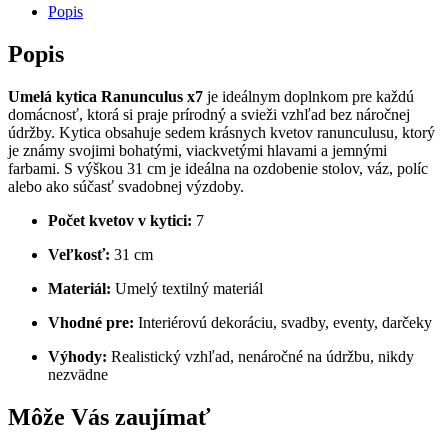
Popis
Popis
Umelá kytica Ranunculus x7
je ideálnym doplnkom pre každú
domácnosť, ktorá si praje prírodný a svieži vzhľad bez náročnej
údržby. Kytica obsahuje sedem krásnych kvetov ranunculusu, ktorý
je známy svojimi bohatými, viackvetými hlavami a jemnými
farbami. S výškou 31 cm je ideálna na ozdobenie stolov, váz, políc
alebo ako súčasť svadobnej výzdoby.
Počet kvetov v kytici:
7
Veľkosť:
31 cm
Materiál:
Umelý textilný materiál
Vhodné pre:
Interiérovú dekoráciu, svadby, eventy, darčeky
Výhody:
Realistický vzhľad, nenáročné na údržbu, nikdy
nezvädne
Môže Vás zaujímať