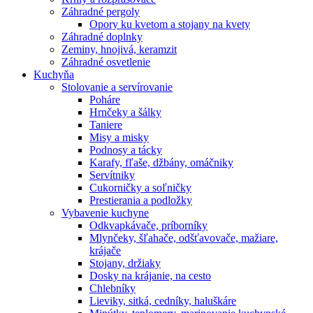
Záhradné pergoly
Opory ku kvetom a stojany na kvety
Záhradné doplnky
Zeminy, hnojivá, keramzit
Záhradné osvetlenie
Kuchyňa
Stolovanie a servírovanie
Poháre
Hrnčeky a šálky
Taniere
Misy a misky
Podnosy a tácky
Karafy, fľaše, džbány, omáčniky
Servítniky
Cukorničky a soľničky
Prestierania a podložky
Vybavenie kuchyne
Odkvapkávače, príborníky
Mlynčeky, šľahače, odšťavovače, mažiare,
krájače
Stojany, držiaky
Dosky na krájanie, na cesto
Chlebníky
Lieviky, sitká, cedníky, haluškáre