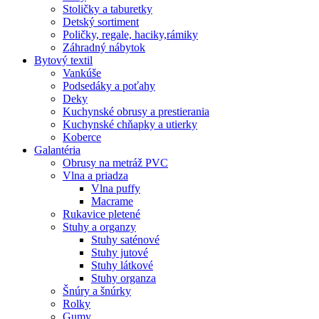
Stoličky a taburetky
Detský sortiment
Poličky, regale, haciky,rámiky
Záhradný nábytok
Bytový textil
Vankúše
Podsedáky a poťahy
Deky
Kuchynské obrusy a prestierania
Kuchynské chňapky a utierky
Koberce
Galantéria
Obrusy na metráž PVC
Vlna a priadza
Vlna puffy
Macrame
Rukavice pletené
Stuhy a organzy
Stuhy saténové
Stuhy jutové
Stuhy látkové
Stuhy organza
Šnúry a šnúrky
Rolky
Gumy