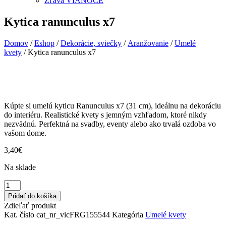
Zľava VIANOCE
Kytica ranunculus x7
Domov
/
Eshop
/
Dekorácie, sviečky
/
Aranžovanie
/
Umelé
kvety
/ Kytica ranunculus x7
Kúpte si umelú kyticu Ranunculus x7 (31 cm), ideálnu na dekoráciu
do interiéru. Realistické kvety s jemným vzhľadom, ktoré nikdy
nezvädnú. Perfektná na svadby, eventy alebo ako trvalá ozdoba vo
vašom dome.
3,40
€
Na sklade
množstvo
Kytica
Pridať do košíka
ranunculus
Zdieľať produkt
x7
Kat. číslo
cat_nr_vicFRG155544
Kategória
Umelé kvety