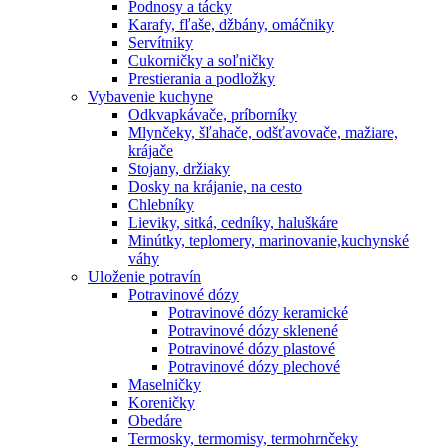
Podnosy a tácky
Karafy, fľaše, džbány, omáčniky
Servítniky
Cukorničky a soľničky
Prestierania a podložky
Vybavenie kuchyne
Odkvapkávače, príborníky
Mlynčeky, šľahače, odšťavovače, mažiare,
krájače
Stojany, držiaky
Dosky na krájanie, na cesto
Chlebníky
Lieviky, sitká, cedníky, haluškáre
Minútky, teplomery, marinovanie,kuchynské
váhy
Uloženie potravín
Potravinové dózy
Potravinové dózy keramické
Potravinové dózy sklenené
Potravinové dózy plastové
Potravinové dózy plechové
Maselničky
Koreničky
Obedáre
Termosky, termomisy, termohrnčeky