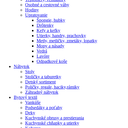
Osobné a cestovné váhy
Hodiny
Upratovanie
Špongie, hubky
Drôtenky
Kefy a kefky
Utierky, handry, prachovky
Metly, metličky, zmetáky, lopatky
Mopy a násady
Vedrá
Lavóre
Odpadkové koše
Nábytok
Stoly
Stoličky a taburetky
Detský sortiment
Poličky, regale, haciky,rámiky
Záhradný nábytok
Bytový textil
Vankúše
Podsedáky a poťahy
Deky
Kuchynské obrusy a prestierania
Kuchynské chňapky a utierky