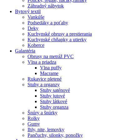
Poličky, regale, haciky,rámiky
Záhradný nábytok
Bytový textil
Vankúše
Podsedáky a poťahy
Deky
Kuchynské obrusy a prestierania
Kuchynské chňapky a utierky
Koberce
Galantéria
Obrusy na metráž PVC
Vlna a priadza
Vlna puffy
Macrame
Rukavice pletené
Stuhy a organzy
Stuhy saténové
Stuhy jutové
Stuhy látkové
Stuhy organza
Šnúry a šnúrky
Rolky
Gumy
Ihly, nite, lemovky
Pančuchy, silonky, ponožky