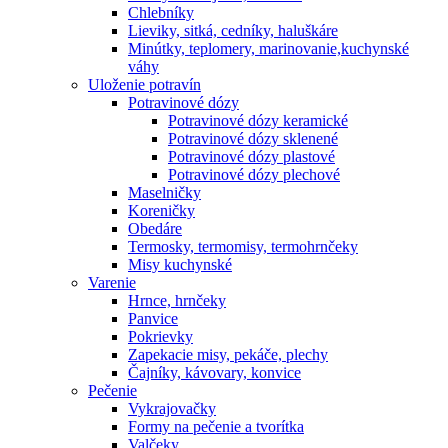
Chlebníky
Lieviky, sitká, cedníky, haluškáre
Minútky, teplomery, marinovanie,kuchynské
váhy
Uloženie potravín
Potravinové dózy
Potravinové dózy keramické
Potravinové dózy sklenené
Potravinové dózy plastové
Potravinové dózy plechové
Maselničky
Koreničky
Obedáre
Termosky, termomisy, termohrnčeky
Misy kuchynské
Varenie
Hrnce, hrnčeky
Panvice
Pokrievky
Zapekacie misy, pekáče, plechy
Čajníky, kávovary, konvice
Pečenie
Vykrajovačky
Formy na pečenie a tvorítka
Valčeky