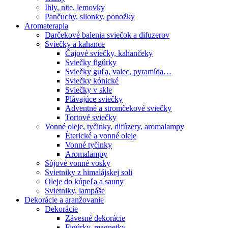
Ihly, nite, lemovky
Pančuchy, silonky, ponožky
Aromaterapia
Darčekové balenia sviečok a difuzerov
Sviečky a kahance
Čajové sviečky, kahančeky
Sviečky figúrky
Sviečky guľa, valec, pyramída…
Sviečky kónické
Sviečky v skle
Plávajúce sviečky
Adventné a stromčekové sviečky
Tortové sviečky
Vonné oleje, tyčinky, difúzery, aromalampy
Éterické a vonné oleje
Vonné tyčinky
Aromalampy
Sójové vonné vosky
Svietniky z himalájskej soli
Oleje do kúpeľa a sauny
Svietniky, lampáše
Dekorácie a aranžovanie
Dekorácie
Závesné dekorácie
Figúrky, magnetky