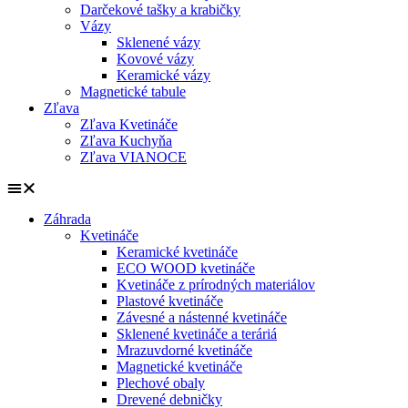
Darčekové tašky a krabičky
Vázy
Sklenené vázy
Kovové vázy
Keramické vázy
Magnetické tabule
Zľava
Zľava Kvetináče
Zľava Kuchyňa
Zľava VIANOCE
Záhrada
Kvetináče
Keramické kvetináče
ECO WOOD kvetináče
Kvetináče z prírodných materiálov
Plastové kvetináče
Závesné a nástenné kvetináče
Sklenené kvetináče a teráriá
Mrazuvdorné kvetináče
Magnetické kvetináče
Plechové obaly
Drevené debničky