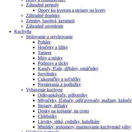
Záhradné pergoly
Opory ku kvetom a stojany na kvety
Záhradné doplnky
Zeminy, hnojivá, keramzit
Záhradné osvetlenie
Kuchyňa
Stolovanie a servírovanie
Poháre
Hrnčeky a šálky
Taniere
Misy a misky
Podnosy a tácky
Karafy, fľaše, džbány, omáčniky
Servítniky
Cukorničky a soľničky
Prestierania a podložky
Vybavenie kuchyne
Odkvapkávače, príborníky
Mlynčeky, šľahače, odšťavovače, mažiare, krájače
Stojany, držiaky
Dosky na krájanie, na cesto
Chlebníky
Lieviky, sitká, cedníky, haluškáre
Minútky, teplomery, marinovanie,kuchynské váhy