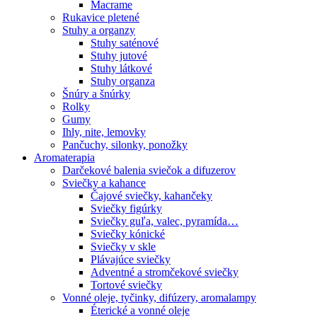
Macrame
Rukavice pletené
Stuhy a organzy
Stuhy saténové
Stuhy jutové
Stuhy látkové
Stuhy organza
Šnúry a šnúrky
Rolky
Gumy
Ihly, nite, lemovky
Pančuchy, silonky, ponožky
Aromaterapia
Darčekové balenia sviečok a difuzerov
Sviečky a kahance
Čajové sviečky, kahančeky
Sviečky figúrky
Sviečky guľa, valec, pyramída…
Sviečky kónické
Sviečky v skle
Plávajúce sviečky
Adventné a stromčekové sviečky
Tortové sviečky
Vonné oleje, tyčinky, difúzery, aromalampy
Éterické a vonné oleje