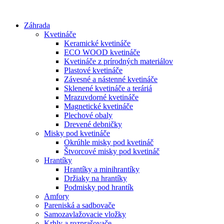
Preskočiť
na
Záhrada
obsah
Kvetináče
Keramické kvetináče
ECO WOOD kvetináče
Kvetináče z prírodných materiálov
Plastové kvetináče
Závesné a nástenné kvetináče
Sklenené kvetináče a teráriá
Mrazuvdorné kvetináče
Magnetické kvetináče
Plechové obaly
Drevené debničky
Misky pod kvetináče
Okrúhle misky pod kvetináč
Štvorcové misky pod kvetináč
Hrantíky
Hrantíky a minihrantíky
Držiaky na hrantíky
Podmisky pod hrantík
Amfory
Pareniská a sadbovače
Samozavlažovacie vložky
Krhly a rozprašovače