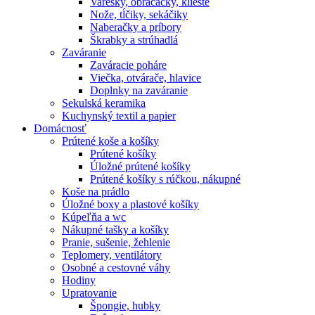
Varešky, obracačky, kliešte
Nože, tĺčiky, sekáčiky
Naberačky a príbory
Škrabky a strúhadlá
Zaváranie
Zaváracie poháre
Viečka, otvárače, hlavice
Doplnky na zaváranie
Sekulská keramika
Kuchynský textil a papier
Domácnosť
Prútené koše a košíky
Prútené košíky
Úložné prútené košíky
Prútené košíky s rúčkou, nákupné
Koše na prádlo
Úložné boxy a plastové košíky
Kúpeľňa a wc
Nákupné tašky a košíky
Pranie, sušenie, žehlenie
Teplomery, ventilátory
Osobné a cestovné váhy
Hodiny
Upratovanie
Špongie, hubky