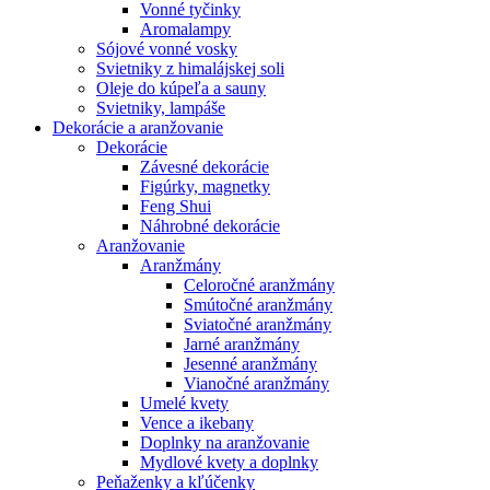
Vonné tyčinky
Aromalampy
Sójové vonné vosky
Svietniky z himalájskej soli
Oleje do kúpeľa a sauny
Svietniky, lampáše
Dekorácie a aranžovanie
Dekorácie
Závesné dekorácie
Figúrky, magnetky
Feng Shui
Náhrobné dekorácie
Aranžovanie
Aranžmány
Celoročné aranžmány
Smútočné aranžmány
Sviatočné aranžmány
Jarné aranžmány
Jesenné aranžmány
Vianočné aranžmány
Umelé kvety
Vence a ikebany
Doplnky na aranžovanie
Mydlové kvety a doplnky
Peňaženky a kľúčenky