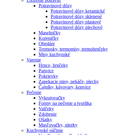
Uloženie potravín
Potravinové dózy
Potravinové dózy keramické
Potravinové dózy sklenené
Potravinové dózy plastové
Potravinové dózy plechové
Maselničky
Koreničky
Obedáre
Termosky, termomisy, termohrnčeky
Misy kuchynské
Varenie
Hrnce, hrnčeky
Panvice
Pokrievky
Zapekacie misy, pekáče, plechy
Čajníky, kávovary, konvice
Pečenie
Vykrajovačky
Formy na pečenie a tvorítka
Valčeky
Zdobenie
Ošatky
Masľovačky, stierky
Kuchynské náčinie