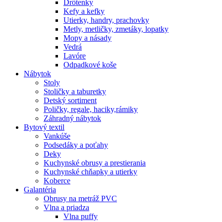
Drôtenky
Kefy a kefky
Utierky, handry, prachovky
Metly, metličky, zmetáky, lopatky
Mopy a násady
Vedrá
Lavóre
Odpadkové koše
Nábytok
Stoly
Stoličky a taburetky
Detský sortiment
Poličky, regale, haciky,rámiky
Záhradný nábytok
Bytový textil
Vankúše
Podsedáky a poťahy
Deky
Kuchynské obrusy a prestierania
Kuchynské chňapky a utierky
Koberce
Galantéria
Obrusy na metráž PVC
Vlna a priadza
Vlna puffy