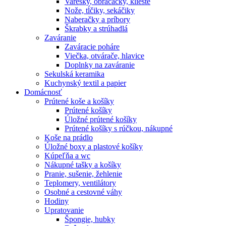
Varešky, obracačky, kliešte
Nože, tĺčiky, sekáčiky
Naberačky a príbory
Škrabky a strúhadlá
Zaváranie
Zaváracie poháre
Viečka, otvárače, hlavice
Doplnky na zaváranie
Sekulská keramika
Kuchynský textil a papier
Domácnosť
Prútené koše a košíky
Prútené košíky
Úložné prútené košíky
Prútené košíky s rúčkou, nákupné
Koše na prádlo
Úložné boxy a plastové košíky
Kúpeľňa a wc
Nákupné tašky a košíky
Pranie, sušenie, žehlenie
Teplomery, ventilátory
Osobné a cestovné váhy
Hodiny
Upratovanie
Špongie, hubky