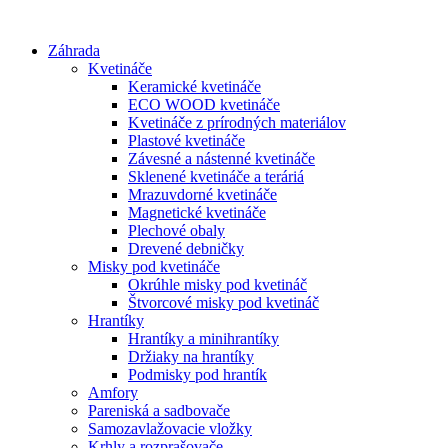
Preskočiť
na
Záhrada
obsah
Kvetináče
Keramické kvetináče
ECO WOOD kvetináče
Kvetináče z prírodných materiálov
Plastové kvetináče
Závesné a nástenné kvetináče
Sklenené kvetináče a teráriá
Mrazuvdorné kvetináče
Magnetické kvetináče
Plechové obaly
Drevené debničky
Misky pod kvetináče
Okrúhle misky pod kvetináč
Štvorcové misky pod kvetináč
Hrantíky
Hrantíky a minihrantíky
Držiaky na hrantíky
Podmisky pod hrantík
Amfory
Pareniská a sadbovače
Samozavlažovacie vložky
Krhly a rozprašovače