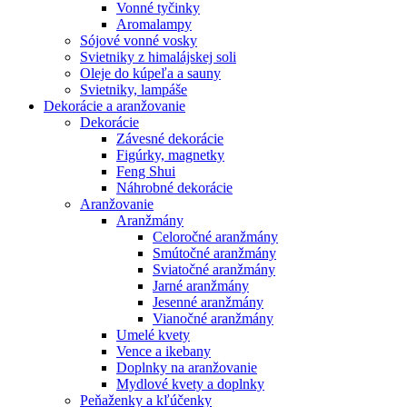
Vonné tyčinky
Aromalampy
Sójové vonné vosky
Svietniky z himalájskej soli
Oleje do kúpeľa a sauny
Svietniky, lampáše
Dekorácie a aranžovanie
Dekorácie
Závesné dekorácie
Figúrky, magnetky
Feng Shui
Náhrobné dekorácie
Aranžovanie
Aranžmány
Celoročné aranžmány
Smútočné aranžmány
Sviatočné aranžmány
Jarné aranžmány
Jesenné aranžmány
Vianočné aranžmány
Umelé kvety
Vence a ikebany
Doplnky na aranžovanie
Mydlové kvety a doplnky
Peňaženky a kľúčenky