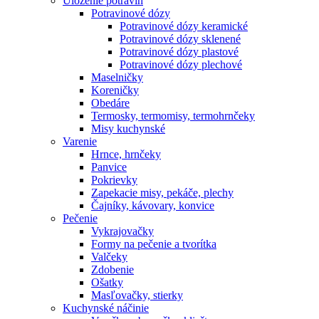
Uloženie potravín
Potravinové dózy
Potravinové dózy keramické
Potravinové dózy sklenené
Potravinové dózy plastové
Potravinové dózy plechové
Maselničky
Koreničky
Obedáre
Termosky, termomisy, termohrnčeky
Misy kuchynské
Varenie
Hrnce, hrnčeky
Panvice
Pokrievky
Zapekacie misy, pekáče, plechy
Čajníky, kávovary, konvice
Pečenie
Vykrajovačky
Formy na pečenie a tvorítka
Valčeky
Zdobenie
Ošatky
Masľovačky, stierky
Kuchynské náčinie