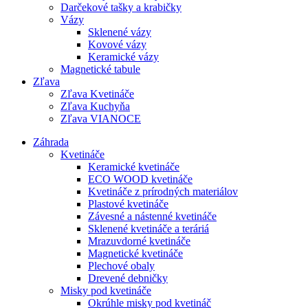
Darčekové tašky a krabičky
Vázy
Sklenené vázy
Kovové vázy
Keramické vázy
Magnetické tabule
Zľava
Zľava Kvetináče
Zľava Kuchyňa
Zľava VIANOCE
Záhrada
Kvetináče
Keramické kvetináče
ECO WOOD kvetináče
Kvetináče z prírodných materiálov
Plastové kvetináče
Závesné a nástenné kvetináče
Sklenené kvetináče a teráriá
Mrazuvdorné kvetináče
Magnetické kvetináče
Plechové obaly
Drevené debničky
Misky pod kvetináče
Okrúhle misky pod kvetináč