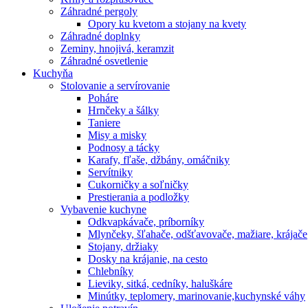
Záhradné pergoly
Opory ku kvetom a stojany na kvety
Záhradné doplnky
Zeminy, hnojivá, keramzit
Záhradné osvetlenie
Kuchyňa
Stolovanie a servírovanie
Poháre
Hrnčeky a šálky
Taniere
Misy a misky
Podnosy a tácky
Karafy, fľaše, džbány, omáčniky
Servítniky
Cukorničky a soľničky
Prestierania a podložky
Vybavenie kuchyne
Odkvapkávače, príborníky
Mlynčeky, šľahače, odšťavovače, mažiare, krájače
Stojany, držiaky
Dosky na krájanie, na cesto
Chlebníky
Lieviky, sitká, cedníky, haluškáre
Minútky, teplomery, marinovanie,kuchynské váhy