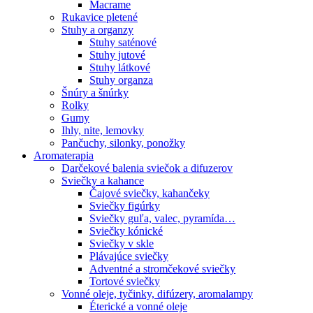
Macrame
Rukavice pletené
Stuhy a organzy
Stuhy saténové
Stuhy jutové
Stuhy látkové
Stuhy organza
Šnúry a šnúrky
Rolky
Gumy
Ihly, nite, lemovky
Pančuchy, silonky, ponožky
Aromaterapia
Darčekové balenia sviečok a difuzerov
Sviečky a kahance
Čajové sviečky, kahančeky
Sviečky figúrky
Sviečky guľa, valec, pyramída…
Sviečky kónické
Sviečky v skle
Plávajúce sviečky
Adventné a stromčekové sviečky
Tortové sviečky
Vonné oleje, tyčinky, difúzery, aromalampy
Éterické a vonné oleje