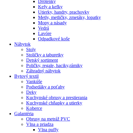
Drôtenky
Kefy a kefky
Utierky, handry, prachovky
Metly, metličky, zmetáky, lopatky
Mopy a násady
Vedrá
Lavóre
Odpadkové koše
Nábytok
Stoly
Stoličky a taburetky
Detský sortiment
Poličky, regale, haciky,rámiky
Záhradný nábytok
Bytový textil
Vankúše
Podsedáky a poťahy
Deky
Kuchynské obrusy a prestierania
Kuchynské chňapky a utierky
Koberce
Galantéria
Obrusy na metráž PVC
Vlna a priadza
Vlna puffy