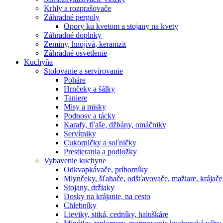
Krhly a rozprašovače
Záhradné pergoly
Opory ku kvetom a stojany na kvety
Záhradné doplnky
Zeminy, hnojivá, keramzit
Záhradné osvetlenie
Kuchyňa
Stolovanie a servírovanie
Poháre
Hrnčeky a šálky
Taniere
Misy a misky
Podnosy a tácky
Karafy, fľaše, džbány, omáčniky
Servítniky
Cukorničky a soľničky
Prestierania a podložky
Vybavenie kuchyne
Odkvapkávače, príborníky
Mlynčeky, šľahače, odšťavovače, mažiare, krájače
Stojany, držiaky
Dosky na krájanie, na cesto
Chlebníky
Lieviky, sitká, cedníky, haluškáre