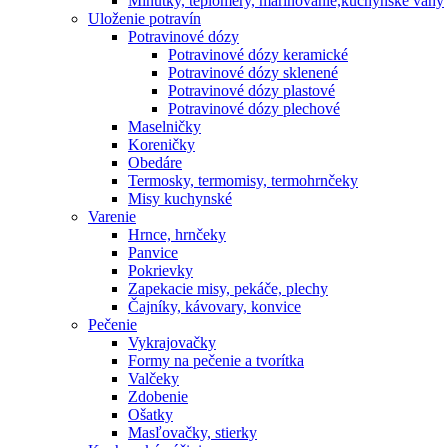
Minútky, teplomery, marinovanie,kuchynské váhy
Uloženie potravín
Potravinové dózy
Potravinové dózy keramické
Potravinové dózy sklenené
Potravinové dózy plastové
Potravinové dózy plechové
Maselničky
Koreničky
Obedáre
Termosky, termomisy, termohrnčeky
Misy kuchynské
Varenie
Hrnce, hrnčeky
Panvice
Pokrievky
Zapekacie misy, pekáče, plechy
Čajníky, kávovary, konvice
Pečenie
Vykrajovačky
Formy na pečenie a tvorítka
Valčeky
Zdobenie
Ošatky
Masľovačky, stierky