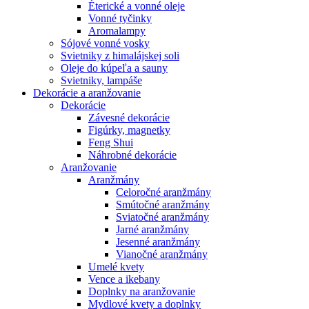
Éterické a vonné oleje
Vonné tyčinky
Aromalampy
Sójové vonné vosky
Svietniky z himalájskej soli
Oleje do kúpeľa a sauny
Svietniky, lampáše
Dekorácie a aranžovanie
Dekorácie
Závesné dekorácie
Figúrky, magnetky
Feng Shui
Náhrobné dekorácie
Aranžovanie
Aranžmány
Celoročné aranžmány
Smútočné aranžmány
Sviatočné aranžmány
Jarné aranžmány
Jesenné aranžmány
Vianočné aranžmány
Umelé kvety
Vence a ikebany
Doplnky na aranžovanie
Mydlové kvety a doplnky