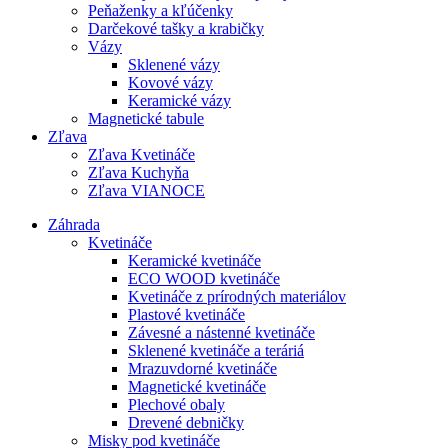
Peňaženky a kľúčenky
Darčekové tašky a krabičky
Vázy
Sklenené vázy
Kovové vázy
Keramické vázy
Magnetické tabule
Zľava
Zľava Kvetináče
Zľava Kuchyňa
Zľava VIANOCE
Záhrada
Kvetináče
Keramické kvetináče
ECO WOOD kvetináče
Kvetináče z prírodných materiálov
Plastové kvetináče
Závesné a nástenné kvetináče
Sklenené kvetináče a teráriá
Mrazuvdorné kvetináče
Magnetické kvetináče
Plechové obaly
Drevené debničky
Misky pod kvetináče