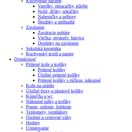
Kuchynské náčinie
Varešky, obracačky, kliešte
Nože, tĺčiky, sekáčiky
Naberačky a príbory
Škrabky a strúhadlá
Zaváranie
Zaváracie poháre
Viečka, otvárače, hlavice
Doplnky na zaváranie
Sekulská keramika
Kuchynský textil a papier
Domácnosť
Prútené koše a košíky
Prútené košíky
Úložné prútené košíky
Prútené košíky s rúčkou, nákupné
Koše na prádlo
Úložné boxy a plastové košíky
Kúpeľňa a wc
Nákupné tašky a košíky
Pranie, sušenie, žehlenie
Teplomery, ventilátory
Osobné a cestovné váhy
Hodiny
Upratovanie