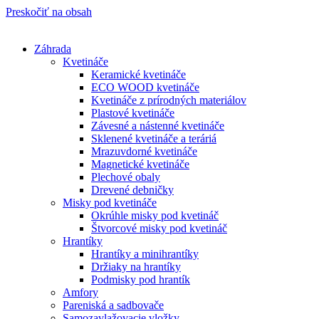
Preskočiť na obsah
Záhrada
Kvetináče
Keramické kvetináče
ECO WOOD kvetináče
Kvetináče z prírodných materiálov
Plastové kvetináče
Závesné a nástenné kvetináče
Sklenené kvetináče a teráriá
Mrazuvdorné kvetináče
Magnetické kvetináče
Plechové obaly
Drevené debničky
Misky pod kvetináče
Okrúhle misky pod kvetináč
Štvorcové misky pod kvetináč
Hrantíky
Hrantíky a minihrantíky
Držiaky na hrantíky
Podmisky pod hrantík
Amfory
Pareniská a sadbovače
Samozavlažovacie vložky