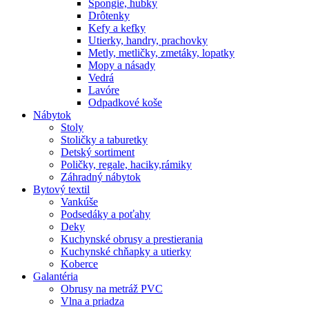
Špongie, hubky
Drôtenky
Kefy a kefky
Utierky, handry, prachovky
Metly, metličky, zmetáky, lopatky
Mopy a násady
Vedrá
Lavóre
Odpadkové koše
Nábytok
Stoly
Stoličky a taburetky
Detský sortiment
Poličky, regale, haciky,rámiky
Záhradný nábytok
Bytový textil
Vankúše
Podsedáky a poťahy
Deky
Kuchynské obrusy a prestierania
Kuchynské chňapky a utierky
Koberce
Galantéria
Obrusy na metráž PVC
Vlna a priadza