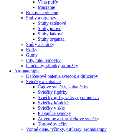
Vlna puffy
Macrame
Rukavice pletené
Stuhy a organzy
Stuhy saténové
Stuhy jutové
Stuhy látkové
Stuhy organza
Šnúry a šnúrky
Rolky
Gumy
Ihly, nite, lemovky
Pančuchy, silonky, ponožky
Aromaterapia
Darčekové balenia sviečok a difuzerov
Sviečky a kahance
Čajové sviečky, kahančeky
Sviečky figúrky
Sviečky guľa, valec, pyramída…
Sviečky kónické
Sviečky v skle
Plávajúce sviečky
Adventné a stromčekové sviečky
Tortové sviečky
Vonné oleje, tyčinky, difúzery, aromalampy