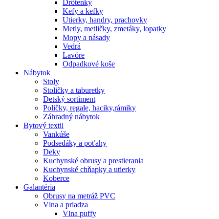
Drôtenky
Kefy a kefky
Utierky, handry, prachovky
Metly, metličky, zmetáky, lopatky
Mopy a násady
Vedrá
Lavóre
Odpadkové koše
Nábytok
Stoly
Stoličky a taburetky
Detský sortiment
Poličky, regale, haciky,rámiky
Záhradný nábytok
Bytový textil
Vankúše
Podsedáky a poťahy
Deky
Kuchynské obrusy a prestierania
Kuchynské chňapky a utierky
Koberce
Galantéria
Obrusy na metráž PVC
Vlna a priadza
Vlna puffy