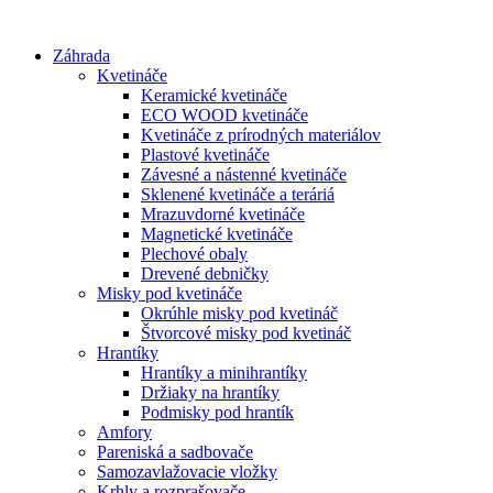
Preskočiť
na
Záhrada
obsah
Kvetináče
Keramické kvetináče
ECO WOOD kvetináče
Kvetináče z prírodných materiálov
Plastové kvetináče
Závesné a nástenné kvetináče
Sklenené kvetináče a teráriá
Mrazuvdorné kvetináče
Magnetické kvetináče
Plechové obaly
Drevené debničky
Misky pod kvetináče
Okrúhle misky pod kvetináč
Štvorcové misky pod kvetináč
Hrantíky
Hrantíky a minihrantíky
Držiaky na hrantíky
Podmisky pod hrantík
Amfory
Pareniská a sadbovače
Samozavlažovacie vložky
Krhly a rozprašovače