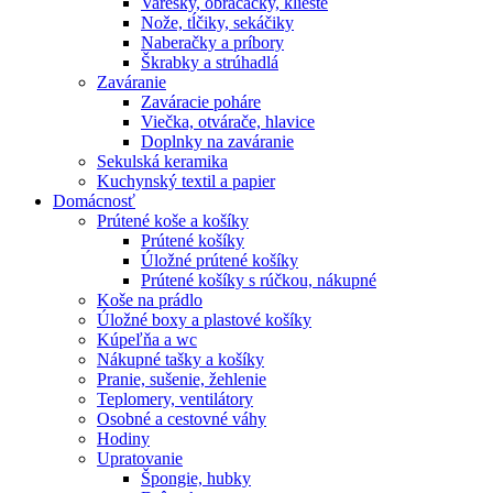
Varešky, obracačky, kliešte
Nože, tĺčiky, sekáčiky
Naberačky a príbory
Škrabky a strúhadlá
Zaváranie
Zaváracie poháre
Viečka, otvárače, hlavice
Doplnky na zaváranie
Sekulská keramika
Kuchynský textil a papier
Domácnosť
Prútené koše a košíky
Prútené košíky
Úložné prútené košíky
Prútené košíky s rúčkou, nákupné
Koše na prádlo
Úložné boxy a plastové košíky
Kúpeľňa a wc
Nákupné tašky a košíky
Pranie, sušenie, žehlenie
Teplomery, ventilátory
Osobné a cestovné váhy
Hodiny
Upratovanie
Špongie, hubky