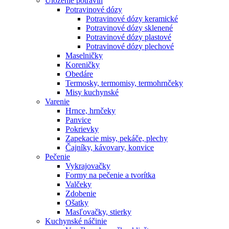
Uloženie potravín
Potravinové dózy
Potravinové dózy keramické
Potravinové dózy sklenené
Potravinové dózy plastové
Potravinové dózy plechové
Maselničky
Koreničky
Obedáre
Termosky, termomisy, termohrnčeky
Misy kuchynské
Varenie
Hrnce, hrnčeky
Panvice
Pokrievky
Zapekacie misy, pekáče, plechy
Čajníky, kávovary, konvice
Pečenie
Vykrajovačky
Formy na pečenie a tvorítka
Valčeky
Zdobenie
Ošatky
Masľovačky, stierky
Kuchynské náčinie