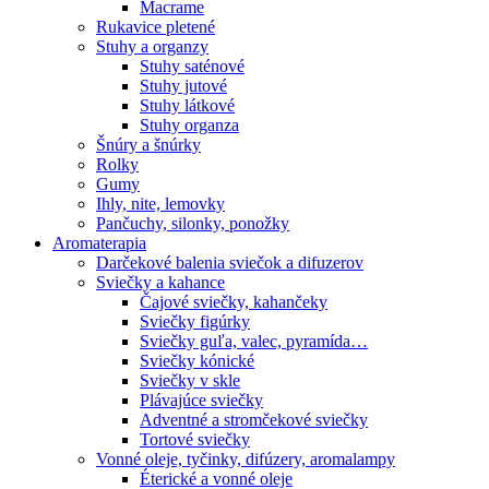
Macrame
Rukavice pletené
Stuhy a organzy
Stuhy saténové
Stuhy jutové
Stuhy látkové
Stuhy organza
Šnúry a šnúrky
Rolky
Gumy
Ihly, nite, lemovky
Pančuchy, silonky, ponožky
Aromaterapia
Darčekové balenia sviečok a difuzerov
Sviečky a kahance
Čajové sviečky, kahančeky
Sviečky figúrky
Sviečky guľa, valec, pyramída…
Sviečky kónické
Sviečky v skle
Plávajúce sviečky
Adventné a stromčekové sviečky
Tortové sviečky
Vonné oleje, tyčinky, difúzery, aromalampy
Éterické a vonné oleje