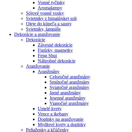
Vonné tyčinky
Aromalampy
Sójové vonné vosky
Svietniky z himalájskej soli
Oleje do kúpeľa a sauny
Svietniky, lampáše
Dekorácie a aranžovanie
Dekorácie
Závesné dekorácie
Figúrky, magnetky
Feng Shui
Náhrobné dekorácie
Aranžovanie
Aranžmány
Celoročné aranžmány
Smútočné aranžmány
Sviatočné aranžmány
Jarné aranžmány
Jesenné aranžmány
Vianočné aranžmány
Umelé kvety
Vence a ikebany
Doplnky na aranžovanie
Mydlové kvety a doplnky
Peňaženky a kľúčenky