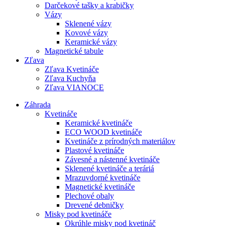
Darčekové tašky a krabičky
Vázy
Sklenené vázy
Kovové vázy
Keramické vázy
Magnetické tabule
Zľava
Zľava Kvetináče
Zľava Kuchyňa
Zľava VIANOCE
Záhrada
Kvetináče
Keramické kvetináče
ECO WOOD kvetináče
Kvetináče z prírodných materiálov
Plastové kvetináče
Závesné a nástenné kvetináče
Sklenené kvetináče a teráriá
Mrazuvdorné kvetináče
Magnetické kvetináče
Plechové obaly
Drevené debničky
Misky pod kvetináče
Okrúhle misky pod kvetináč