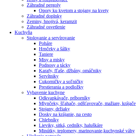
Záhradné pergoly
Opory ku kvetom a stojany na kvety
Záhradné doplnky
Zeminy, hnojivá, keramzit
Záhradné osvetlenie
Kuchyňa
Stolovanie a servírovanie
Poháre
Hrnčeky a šálky
Taniere
Misy a misky
Podnosy a tácky
Karafy, fľaše, džbány, omáčniky
Servítniky
Cukorničky a soľničky
Prestierania a podložky
Vybavenie kuchyne
Odkvapkávače, príborníky
Mlynčeky, šľahače, odšťavovače, mažiare, krájače
Stojany, držiaky
Dosky na krájanie, na cesto
Chlebníky
Lieviky, sitká, cedníky, haluškáre
Minútky, teplomery, marinovanie,kuchynské váhy