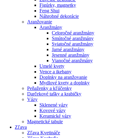
Figúrky, magnetky
Feng Shui
Náhrobné dekorácie
Aranžovanie
Aranžmány
Celoročné aranžmány
Smútočné aranžmány
Sviatočné aranžmány
Jarné aranžmány
Jesenné aranžmány
Vianočné aranžmány
Umelé kvety
Vence a ikebany
Doplnky na aranžovanie
Mydlové kvety a doplnky
Peňaženky a kľúčenky
Darčekové tašky a krabičky
Vázy
Sklenené vázy
Kovové vázy
Keramické vázy
Magnetické tabule
Zľava
Zľava Kvetináče