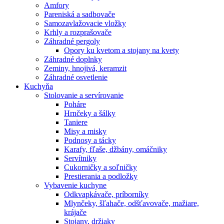
Amfory
Pareniská a sadbovače
Samozavlažovacie vložky
Krhly a rozprašovače
Záhradné pergoly
Opory ku kvetom a stojany na kvety
Záhradné doplnky
Zeminy, hnojivá, keramzit
Záhradné osvetlenie
Kuchyňa
Stolovanie a servírovanie
Poháre
Hrnčeky a šálky
Taniere
Misy a misky
Podnosy a tácky
Karafy, fľaše, džbány, omáčniky
Servítniky
Cukorničky a soľničky
Prestierania a podložky
Vybavenie kuchyne
Odkvapkávače, príborníky
Mlynčeky, šľahače, odšťavovače, mažiare,
krájače
Stojany, držiaky