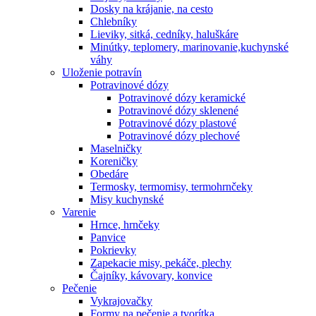
Dosky na krájanie, na cesto
Chlebníky
Lieviky, sitká, cedníky, haluškáre
Minútky, teplomery, marinovanie,kuchynské
váhy
Uloženie potravín
Potravinové dózy
Potravinové dózy keramické
Potravinové dózy sklenené
Potravinové dózy plastové
Potravinové dózy plechové
Maselničky
Koreničky
Obedáre
Termosky, termomisy, termohrnčeky
Misy kuchynské
Varenie
Hrnce, hrnčeky
Panvice
Pokrievky
Zapekacie misy, pekáče, plechy
Čajníky, kávovary, konvice
Pečenie
Vykrajovačky
Formy na pečenie a tvorítka