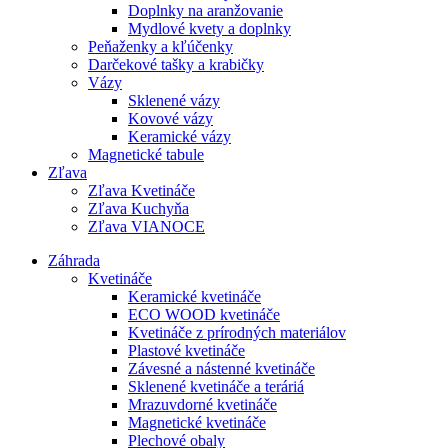
Doplnky na aranžovanie
Mydlové kvety a doplnky
Peňaženky a kľúčenky
Darčekové tašky a krabičky
Vázy
Sklenené vázy
Kovové vázy
Keramické vázy
Magnetické tabule
Zľava
Zľava Kvetináče
Zľava Kuchyňa
Zľava VIANOCE
Záhrada
Kvetináče
Keramické kvetináče
ECO WOOD kvetináče
Kvetináče z prírodných materiálov
Plastové kvetináče
Závesné a nástenné kvetináče
Sklenené kvetináče a teráriá
Mrazuvdorné kvetináče
Magnetické kvetináče
Plechové obaly