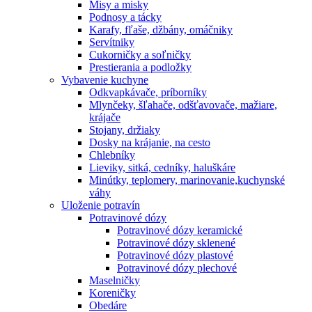
Misy a misky
Podnosy a tácky
Karafy, fľaše, džbány, omáčniky
Servítniky
Cukorničky a soľničky
Prestierania a podložky
Vybavenie kuchyne
Odkvapkávače, príborníky
Mlynčeky, šľahače, odšťavovače, mažiare,
krájače
Stojany, držiaky
Dosky na krájanie, na cesto
Chlebníky
Lieviky, sitká, cedníky, haluškáre
Minútky, teplomery, marinovanie,kuchynské
váhy
Uloženie potravín
Potravinové dózy
Potravinové dózy keramické
Potravinové dózy sklenené
Potravinové dózy plastové
Potravinové dózy plechové
Maselničky
Koreničky
Obedáre