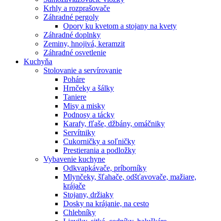
Krhly a rozprašovače
Záhradné pergoly
Opory ku kvetom a stojany na kvety
Záhradné doplnky
Zeminy, hnojivá, keramzit
Záhradné osvetlenie
Kuchyňa
Stolovanie a servírovanie
Poháre
Hrnčeky a šálky
Taniere
Misy a misky
Podnosy a tácky
Karafy, fľaše, džbány, omáčniky
Servítniky
Cukorničky a soľničky
Prestierania a podložky
Vybavenie kuchyne
Odkvapkávače, príborníky
Mlynčeky, šľahače, odšťavovače, mažiare,
krájače
Stojany, držiaky
Dosky na krájanie, na cesto
Chlebníky