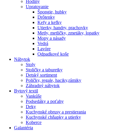
Hodiny
Upratovanie
Špongie, hubky
Drôtenky
Kefy a kefky
Utierky, handry, prachovky
Metly, metličky, zmetáky, lopatky
Mopy a násady
Vedrá
Lavóre
Odpadkové koše
Nábytok
Stoly
Stoličky a taburetky
Detský sortiment
Poličky, regale, haciky,rámiky
Záhradný nábytok
Bytový textil
Vankúše
Podsedáky a poťahy
Deky
Kuchynské obrusy a prestierania
Kuchynské chňapky a utierky
Koberce
Galantéria