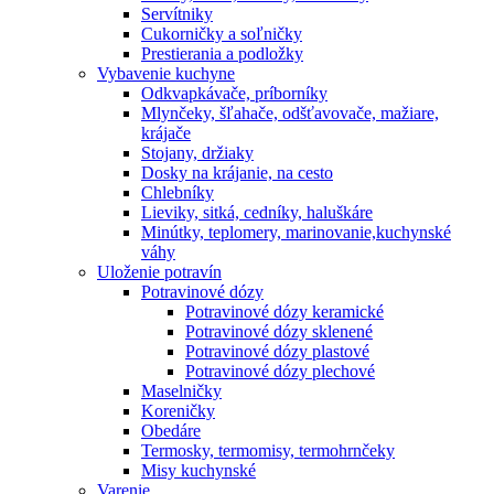
Servítniky
Cukorničky a soľničky
Prestierania a podložky
Vybavenie kuchyne
Odkvapkávače, príborníky
Mlynčeky, šľahače, odšťavovače, mažiare,
krájače
Stojany, držiaky
Dosky na krájanie, na cesto
Chlebníky
Lieviky, sitká, cedníky, haluškáre
Minútky, teplomery, marinovanie,kuchynské
váhy
Uloženie potravín
Potravinové dózy
Potravinové dózy keramické
Potravinové dózy sklenené
Potravinové dózy plastové
Potravinové dózy plechové
Maselničky
Koreničky
Obedáre
Termosky, termomisy, termohrnčeky
Misy kuchynské
Varenie