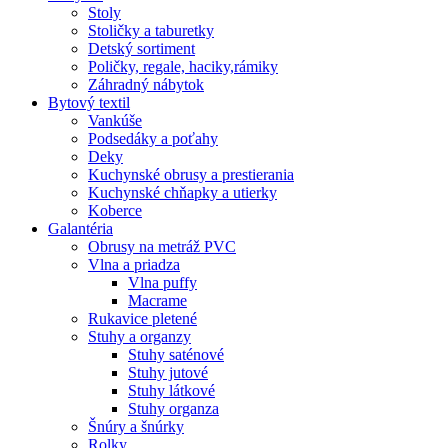
Stoly
Stoličky a taburetky
Detský sortiment
Poličky, regale, haciky,rámiky
Záhradný nábytok
Bytový textil
Vankúše
Podsedáky a poťahy
Deky
Kuchynské obrusy a prestierania
Kuchynské chňapky a utierky
Koberce
Galantéria
Obrusy na metráž PVC
Vlna a priadza
Vlna puffy
Macrame
Rukavice pletené
Stuhy a organzy
Stuhy saténové
Stuhy jutové
Stuhy látkové
Stuhy organza
Šnúry a šnúrky
Rolky