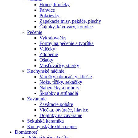
Hrnce, hrnčeky
Panvice
Pokrievky
Zapekacie misy, pekáče, plechy
Čajníky, kávovary, konvice
Pečenie
Vykrajovačky
Formy na pečenie a tvorítka
Valčeky
Zdobenie
Ošatky
Masľovačky, stierky
Kuchynské náčinie
Varešky, obracačky, kliešte
Nože, tĺčiky, sekáčiky
Naberačky a príbory
Škrabky a strúhadlá
Zaváranie
Zaváracie poháre
Viečka, otvárače, hlavice
Doplnky na zaváranie
Sekulská keramika
Kuchynský textil a papier
Domácnosť
Prútené koše a košíky