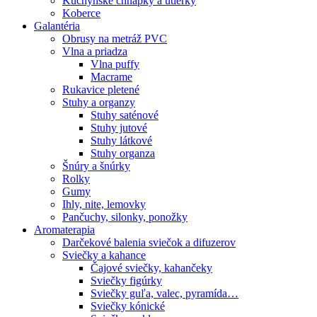
Kuchynské chňapky a utierky
Koberce
Galantéria
Obrusy na metráž PVC
Vlna a priadza
Vlna puffy
Macrame
Rukavice pletené
Stuhy a organzy
Stuhy saténové
Stuhy jutové
Stuhy látkové
Stuhy organza
Šnúry a šnúrky
Rolky
Gumy
Ihly, nite, lemovky
Pančuchy, silonky, ponožky
Aromaterapia
Darčekové balenia sviečok a difuzerov
Sviečky a kahance
Čajové sviečky, kahančeky
Sviečky figúrky
Sviečky guľa, valec, pyramída…
Sviečky kónické