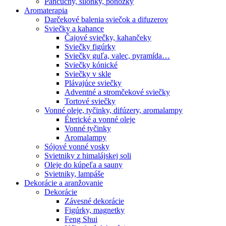
Pančuchy, silonky, ponožky
Aromaterapia
Darčekové balenia sviečok a difuzerov
Sviečky a kahance
Čajové sviečky, kahančeky
Sviečky figúrky
Sviečky guľa, valec, pyramída…
Sviečky kónické
Sviečky v skle
Plávajúce sviečky
Adventné a stromčekové sviečky
Tortové sviečky
Vonné oleje, tyčinky, difúzery, aromalampy
Éterické a vonné oleje
Vonné tyčinky
Aromalampy
Sójové vonné vosky
Svietniky z himalájskej soli
Oleje do kúpeľa a sauny
Svietniky, lampáše
Dekorácie a aranžovanie
Dekorácie
Závesné dekorácie
Figúrky, magnetky
Feng Shui