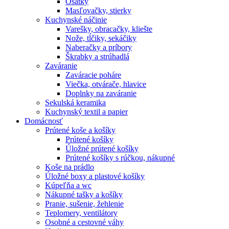
Ošatky
Masľovačky, stierky
Kuchynské náčinie
Varešky, obracačky, kliešte
Nože, tĺčiky, sekáčiky
Naberačky a príbory
Škrabky a strúhadlá
Zaváranie
Zaváracie poháre
Viečka, otvárače, hlavice
Doplnky na zaváranie
Sekulská keramika
Kuchynský textil a papier
Domácnosť
Prútené koše a košíky
Prútené košíky
Úložné prútené košíky
Prútené košíky s rúčkou, nákupné
Koše na prádlo
Úložné boxy a plastové košíky
Kúpeľňa a wc
Nákupné tašky a košíky
Pranie, sušenie, žehlenie
Teplomery, ventilátory
Osobné a cestovné váhy