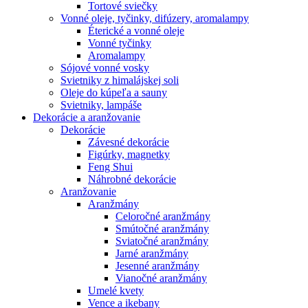
Tortové sviečky
Vonné oleje, tyčinky, difúzery, aromalampy
Éterické a vonné oleje
Vonné tyčinky
Aromalampy
Sójové vonné vosky
Svietniky z himalájskej soli
Oleje do kúpeľa a sauny
Svietniky, lampáše
Dekorácie a aranžovanie
Dekorácie
Závesné dekorácie
Figúrky, magnetky
Feng Shui
Náhrobné dekorácie
Aranžovanie
Aranžmány
Celoročné aranžmány
Smútočné aranžmány
Sviatočné aranžmány
Jarné aranžmány
Jesenné aranžmány
Vianočné aranžmány
Umelé kvety
Vence a ikebany