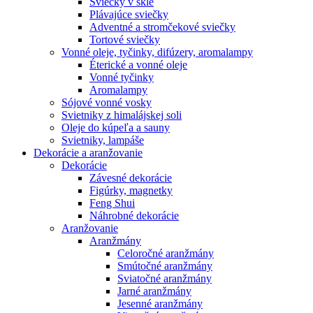
Sviečky v skle
Plávajúce sviečky
Adventné a stromčekové sviečky
Tortové sviečky
Vonné oleje, tyčinky, difúzery, aromalampy
Éterické a vonné oleje
Vonné tyčinky
Aromalampy
Sójové vonné vosky
Svietniky z himalájskej soli
Oleje do kúpeľa a sauny
Svietniky, lampáše
Dekorácie a aranžovanie
Dekorácie
Závesné dekorácie
Figúrky, magnetky
Feng Shui
Náhrobné dekorácie
Aranžovanie
Aranžmány
Celoročné aranžmány
Smútočné aranžmány
Sviatočné aranžmány
Jarné aranžmány
Jesenné aranžmány