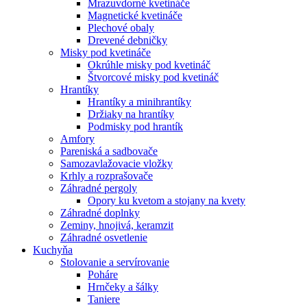
Mrazuvdorné kvetináče
Magnetické kvetináče
Plechové obaly
Drevené debničky
Misky pod kvetináče
Okrúhle misky pod kvetináč
Štvorcové misky pod kvetináč
Hrantíky
Hrantíky a minihrantíky
Držiaky na hrantíky
Podmisky pod hrantík
Amfory
Pareniská a sadbovače
Samozavlažovacie vložky
Krhly a rozprašovače
Záhradné pergoly
Opory ku kvetom a stojany na kvety
Záhradné doplnky
Zeminy, hnojivá, keramzit
Záhradné osvetlenie
Kuchyňa
Stolovanie a servírovanie
Poháre
Hrnčeky a šálky
Taniere