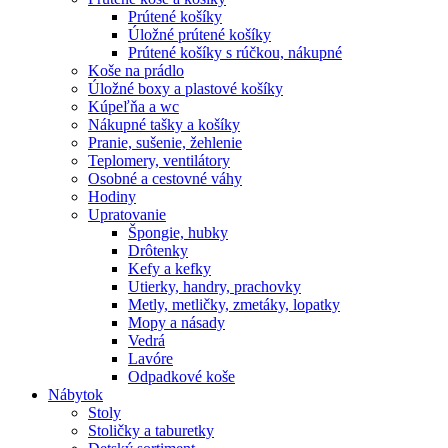
Prútené košíky
Úložné prútené košíky
Prútené košíky s rúčkou, nákupné
Koše na prádlo
Úložné boxy a plastové košíky
Kúpeľňa a wc
Nákupné tašky a košíky
Pranie, sušenie, žehlenie
Teplomery, ventilátory
Osobné a cestovné váhy
Hodiny
Upratovanie
Špongie, hubky
Drôtenky
Kefy a kefky
Utierky, handry, prachovky
Metly, metličky, zmetáky, lopatky
Mopy a násady
Vedrá
Lavóre
Odpadkové koše
Nábytok
Stoly
Stoličky a taburetky