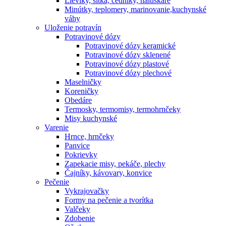
Lieviky, sitká, cedníky, haluškáre
Minútky, teplomery, marinovanie,kuchynské
váhy
Uloženie potravín
Potravinové dózy
Potravinové dózy keramické
Potravinové dózy sklenené
Potravinové dózy plastové
Potravinové dózy plechové
Maselničky
Koreničky
Obedáre
Termosky, termomisy, termohrnčeky
Misy kuchynské
Varenie
Hrnce, hrnčeky
Panvice
Pokrievky
Zapekacie misy, pekáče, plechy
Čajníky, kávovary, konvice
Pečenie
Vykrajovačky
Formy na pečenie a tvorítka
Valčeky
Zdobenie