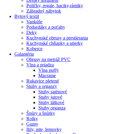
Detský sortiment
Poličky, regale, haciky,rámiky
Záhradný nábytok
Bytový textil
Vankúše
Podsedáky a poťahy
Deky
Kuchynské obrusy a prestierania
Kuchynské chňapky a utierky
Koberce
Galantéria
Obrusy na metráž PVC
Vlna a priadza
Vlna puffy
Macrame
Rukavice pletené
Stuhy a organzy
Stuhy saténové
Stuhy jutové
Stuhy látkové
Stuhy organza
Šnúry a šnúrky
Rolky
Gumy
Ihly, nite, lemovky