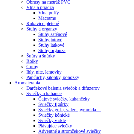
Obrusy na metráž PVC
Vlna a priadza
Vlna puffy
Macrame
Rukavice pletené
Stuhy a organzy
Stuhy saténové
Stuhy jutové
Stuhy látkové
Stuhy organza
Šnúry a šnúrky
Rolky
Gumy
Ihly, nite, lemovky
Pančuchy, silonky, ponožky
Aromaterapia
Darčekové balenia sviečok a difuzerov
Sviečky a kahance
Čajové sviečky, kahančeky
Sviečky figúrky
Sviečky guľa, valec, pyramída…
Sviečky kónické
Sviečky v skle
Plávajúce sviečky
Adventné a stromčekové sviečky