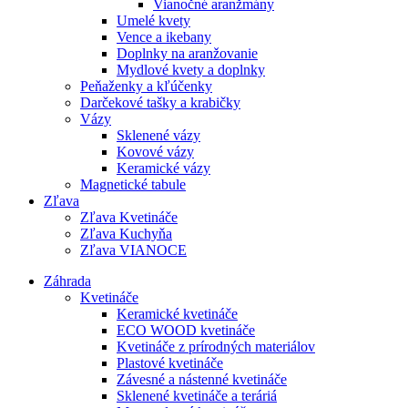
Vianočné aranžmány
Umelé kvety
Vence a ikebany
Doplnky na aranžovanie
Mydlové kvety a doplnky
Peňaženky a kľúčenky
Darčekové tašky a krabičky
Vázy
Sklenené vázy
Kovové vázy
Keramické vázy
Magnetické tabule
Zľava
Zľava Kvetináče
Zľava Kuchyňa
Zľava VIANOCE
Záhrada
Kvetináče
Keramické kvetináče
ECO WOOD kvetináče
Kvetináče z prírodných materiálov
Plastové kvetináče
Závesné a nástenné kvetináče
Sklenené kvetináče a teráriá