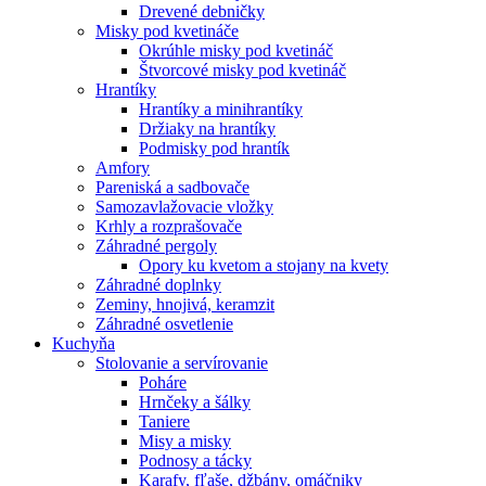
Drevené debničky
Misky pod kvetináče
Okrúhle misky pod kvetináč
Štvorcové misky pod kvetináč
Hrantíky
Hrantíky a minihrantíky
Držiaky na hrantíky
Podmisky pod hrantík
Amfory
Pareniská a sadbovače
Samozavlažovacie vložky
Krhly a rozprašovače
Záhradné pergoly
Opory ku kvetom a stojany na kvety
Záhradné doplnky
Zeminy, hnojivá, keramzit
Záhradné osvetlenie
Kuchyňa
Stolovanie a servírovanie
Poháre
Hrnčeky a šálky
Taniere
Misy a misky
Podnosy a tácky
Karafy, fľaše, džbány, omáčniky