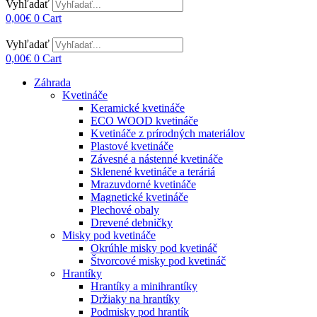
Vyhľadať
0,00
€
0
Cart
Vyhľadať
0,00
€
0
Cart
Záhrada
Kvetináče
Keramické kvetináče
ECO WOOD kvetináče
Kvetináče z prírodných materiálov
Plastové kvetináče
Závesné a nástenné kvetináče
Sklenené kvetináče a teráriá
Mrazuvdorné kvetináče
Magnetické kvetináče
Plechové obaly
Drevené debničky
Misky pod kvetináče
Okrúhle misky pod kvetináč
Štvorcové misky pod kvetináč
Hrantíky
Hrantíky a minihrantíky
Držiaky na hrantíky
Podmisky pod hrantík