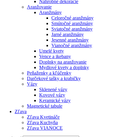
Náhrobné dekorácie
Aranžovanie
Aranžmány
Celoročné aranžmány
Smútočné aranžmány
Sviatočné aranžmány
Jarné aranžmány
Jesenné aranžmány
Vianočné aranžmány
Umelé kvety
Vence a ikebany
Doplnky na aranžovanie
Mydlové kvety a doplnky
Peňaženky a kľúčenky
Darčekové tašky a krabičky
Vázy
Sklenené vázy
Kovové vázy
Keramické vázy
Magnetické tabule
Zľava
Zľava Kvetináče
Zľava Kuchyňa
Zľava VIANOCE