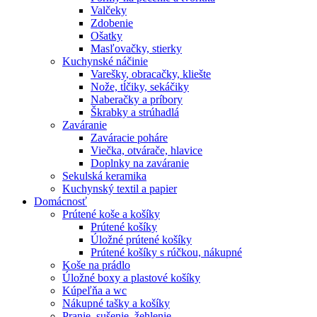
Valčeky
Zdobenie
Ošatky
Masľovačky, stierky
Kuchynské náčinie
Varešky, obracačky, kliešte
Nože, tĺčiky, sekáčiky
Naberačky a príbory
Škrabky a strúhadlá
Zaváranie
Zaváracie poháre
Viečka, otvárače, hlavice
Doplnky na zaváranie
Sekulská keramika
Kuchynský textil a papier
Domácnosť
Prútené koše a košíky
Prútené košíky
Úložné prútené košíky
Prútené košíky s rúčkou, nákupné
Koše na prádlo
Úložné boxy a plastové košíky
Kúpeľňa a wc
Nákupné tašky a košíky
Pranie, sušenie, žehlenie