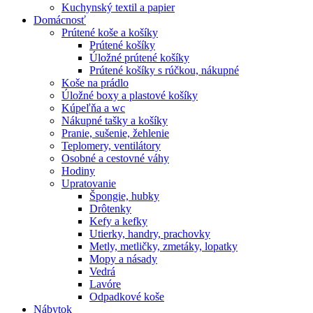
Kuchynský textil a papier
Domácnosť
Prútené koše a košíky
Prútené košíky
Úložné prútené košíky
Prútené košíky s rúčkou, nákupné
Koše na prádlo
Úložné boxy a plastové košíky
Kúpeľňa a wc
Nákupné tašky a košíky
Pranie, sušenie, žehlenie
Teplomery, ventilátory
Osobné a cestovné váhy
Hodiny
Upratovanie
Špongie, hubky
Drôtenky
Kefy a kefky
Utierky, handry, prachovky
Metly, metličky, zmetáky, lopatky
Mopy a násady
Vedrá
Lavóre
Odpadkové koše
Nábytok