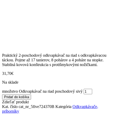
Praktický 2-poschodový odkvapkávač na riad s odkvapkávacou
táckou. Pojme až 17 tanierov, 8 pohárov a 4 poháre na stopke.
Stabilná kovová konštrukcia s protišmykovými nožičkami.
31,70
€
Na sklade
množstvo Odkvapkávač na riad poschodový sivý
Pridať do košíka
Zdieľať produkt
Kat. číslo
cat_nr_5five724370B
Kategória
Odkvapkávače,
príborníky