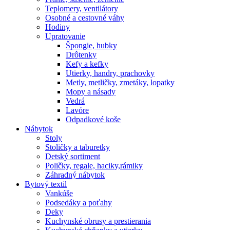
Teplomery, ventilátory
Osobné a cestovné váhy
Hodiny
Upratovanie
Špongie, hubky
Drôtenky
Kefy a kefky
Utierky, handry, prachovky
Metly, metličky, zmetáky, lopatky
Mopy a násady
Vedrá
Lavóre
Odpadkové koše
Nábytok
Stoly
Stoličky a taburetky
Detský sortiment
Poličky, regale, haciky,rámiky
Záhradný nábytok
Bytový textil
Vankúše
Podsedáky a poťahy
Deky
Kuchynské obrusy a prestierania