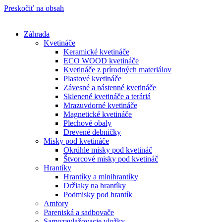
Preskočiť na obsah
Záhrada
Kvetináče
Keramické kvetináče
ECO WOOD kvetináče
Kvetináče z prírodných materiálov
Plastové kvetináče
Závesné a nástenné kvetináče
Sklenené kvetináče a teráriá
Mrazuvdorné kvetináče
Magnetické kvetináče
Plechové obaly
Drevené debničky
Misky pod kvetináče
Okrúhle misky pod kvetináč
Štvorcové misky pod kvetináč
Hrantíky
Hrantíky a minihrantíky
Držiaky na hrantíky
Podmisky pod hrantík
Amfory
Pareniská a sadbovače
Samozavlažovacie vložky