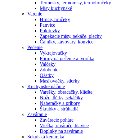
Termosky, termomisy, termohrnčeky
Misy kuchynské
Varenie
Hrnce, hrnčeky
Panvice
Pokrievky
Zapekacie misy, pekáče, plechy
Čajníky, kávovary, konvice
Pečenie
Vykrajovačky
Formy na pečenie a tvorítka
Valčeky
Zdobenie
Ošatky
Masľovačky, stierky
Kuchynské náčinie
Varešky, obracačky, kliešte
Nože, tĺčiky, sekáčiky
Naberačky a príbory
Škrabky a strúhadlá
Zaváranie
Zaváracie poháre
Viečka, otvárače, hlavice
Doplnky na zaváranie
Sekulská keramika