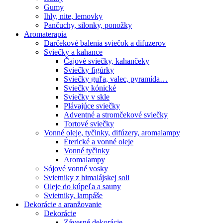
Gumy
Ihly, nite, lemovky
Pančuchy, silonky, ponožky
Aromaterapia
Darčekové balenia sviečok a difuzerov
Sviečky a kahance
Čajové sviečky, kahančeky
Sviečky figúrky
Sviečky guľa, valec, pyramída…
Sviečky kónické
Sviečky v skle
Plávajúce sviečky
Adventné a stromčekové sviečky
Tortové sviečky
Vonné oleje, tyčinky, difúzery, aromalampy
Éterické a vonné oleje
Vonné tyčinky
Aromalampy
Sójové vonné vosky
Svietniky z himalájskej soli
Oleje do kúpeľa a sauny
Svietniky, lampáše
Dekorácie a aranžovanie
Dekorácie
Závesné dekorácie