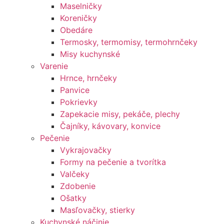
Maselničky
Koreničky
Obedáre
Termosky, termomisy, termohrnčeky
Misy kuchynské
Varenie
Hrnce, hrnčeky
Panvice
Pokrievky
Zapekacie misy, pekáče, plechy
Čajníky, kávovary, konvice
Pečenie
Vykrajovačky
Formy na pečenie a tvorítka
Valčeky
Zdobenie
Ošatky
Masľovačky, stierky
Kuchynské náčinie