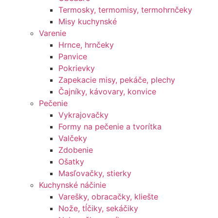
Termosky, termomisy, termohrnčeky
Misy kuchynské
Varenie
Hrnce, hrnčeky
Panvice
Pokrievky
Zapekacie misy, pekáče, plechy
Čajníky, kávovary, konvice
Pečenie
Vykrajovačky
Formy na pečenie a tvorítka
Valčeky
Zdobenie
Ošatky
Masľovačky, stierky
Kuchynské náčinie
Varešky, obracačky, kliešte
Nože, tĺčiky, sekáčiky