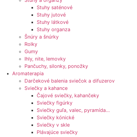
Stuhy a organzy
Stuhy saténové
Stuhy jutové
Stuhy látkové
Stuhy organza
Šnúry a šnúrky
Rolky
Gumy
Ihly, nite, lemovky
Pančuchy, silonky, ponožky
Aromaterapia
Darčekové balenia sviečok a difuzerov
Sviečky a kahance
Čajové sviečky, kahančeky
Sviečky figúrky
Sviečky guľa, valec, pyramída…
Sviečky kónické
Sviečky v skle
Plávajúce sviečky