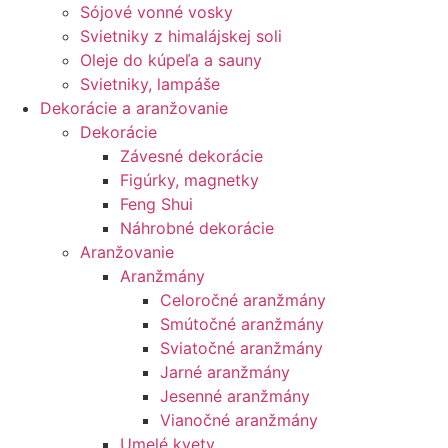
Sójové vonné vosky
Svietniky z himalájskej soli
Oleje do kúpeľa a sauny
Svietniky, lampáše
Dekorácie a aranžovanie
Dekorácie
Závesné dekorácie
Figúrky, magnetky
Feng Shui
Náhrobné dekorácie
Aranžovanie
Aranžmány
Celoročné aranžmány
Smútočné aranžmány
Sviatočné aranžmány
Jarné aranžmány
Jesenné aranžmány
Vianočné aranžmány
Umelé kvety