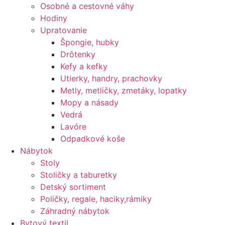
Osobné a cestovné váhy
Hodiny
Upratovanie
Špongie, hubky
Drôtenky
Kefy a kefky
Utierky, handry, prachovky
Metly, metličky, zmetáky, lopatky
Mopy a násady
Vedrá
Lavóre
Odpadkové koše
Nábytok
Stoly
Stoličky a taburetky
Detský sortiment
Poličky, regale, haciky,rámiky
Záhradný nábytok
Bytový textil