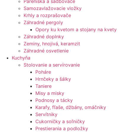
Pareniská a sadbovače
Samozavlažovacie vložky
Krhly a rozprašovače
Záhradné pergoly
Opory ku kvetom a stojany na kvety
Záhradné doplnky
Zeminy, hnojivá, keramzit
Záhradné osvetlenie
Kuchyňa
Stolovanie a servírovanie
Poháre
Hrnčeky a šálky
Taniere
Misy a misky
Podnosy a tácky
Karafy, fľaše, džbány, omáčniky
Servítniky
Cukorničky a soľničky
Prestierania a podložky