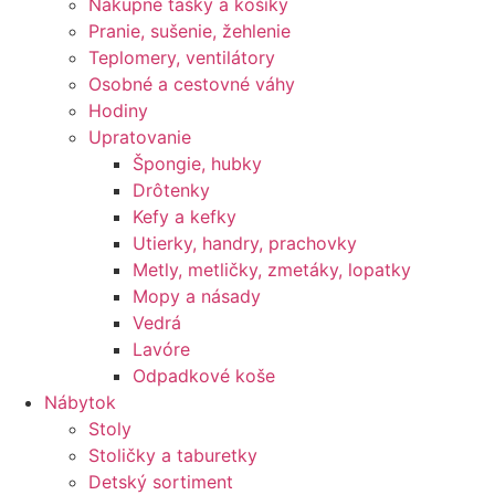
Nákupné tašky a košíky
Pranie, sušenie, žehlenie
Teplomery, ventilátory
Osobné a cestovné váhy
Hodiny
Upratovanie
Špongie, hubky
Drôtenky
Kefy a kefky
Utierky, handry, prachovky
Metly, metličky, zmetáky, lopatky
Mopy a násady
Vedrá
Lavóre
Odpadkové koše
Nábytok
Stoly
Stoličky a taburetky
Detský sortiment