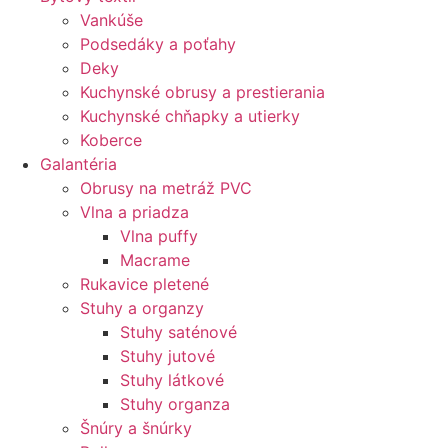
Vankúše
Podsedáky a poťahy
Deky
Kuchynské obrusy a prestierania
Kuchynské chňapky a utierky
Koberce
Galantéria
Obrusy na metráž PVC
Vlna a priadza
Vlna puffy
Macrame
Rukavice pletené
Stuhy a organzy
Stuhy saténové
Stuhy jutové
Stuhy látkové
Stuhy organza
Šnúry a šnúrky