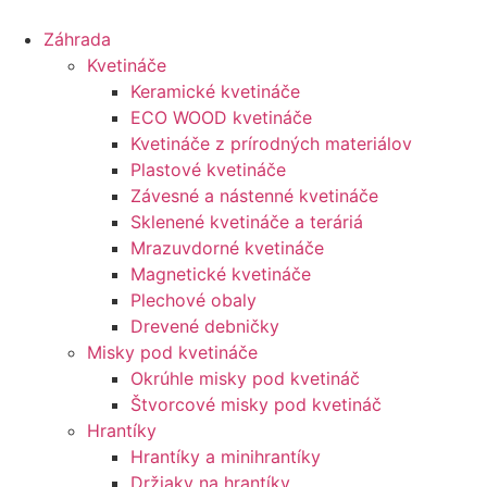
Preskočiť
na
Záhrada
obsah
Kvetináče
Keramické kvetináče
ECO WOOD kvetináče
Kvetináče z prírodných materiálov
Plastové kvetináče
Závesné a nástenné kvetináče
Sklenené kvetináče a teráriá
Mrazuvdorné kvetináče
Magnetické kvetináče
Plechové obaly
Drevené debničky
Misky pod kvetináče
Okrúhle misky pod kvetináč
Štvorcové misky pod kvetináč
Hrantíky
Hrantíky a minihrantíky
Držiaky na hrantíky