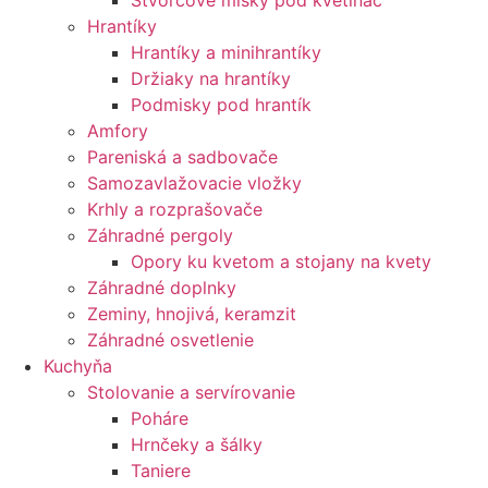
Štvorcové misky pod kvetináč
Hrantíky
Hrantíky a minihrantíky
Držiaky na hrantíky
Podmisky pod hrantík
Amfory
Pareniská a sadbovače
Samozavlažovacie vložky
Krhly a rozprašovače
Záhradné pergoly
Opory ku kvetom a stojany na kvety
Záhradné doplnky
Zeminy, hnojivá, keramzit
Záhradné osvetlenie
Kuchyňa
Stolovanie a servírovanie
Poháre
Hrnčeky a šálky
Taniere