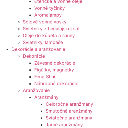
Éterické a vonné oleje
Vonné tyčinky
Aromalampy
Sójové vonné vosky
Svietniky z himalájskej soli
Oleje do kúpeľa a sauny
Svietniky, lampáše
Dekorácie a aranžovanie
Dekorácie
Závesné dekorácie
Figúrky, magnetky
Feng Shui
Náhrobné dekorácie
Aranžovanie
Aranžmány
Celoročné aranžmány
Smútočné aranžmány
Sviatočné aranžmány
Jarné aranžmány