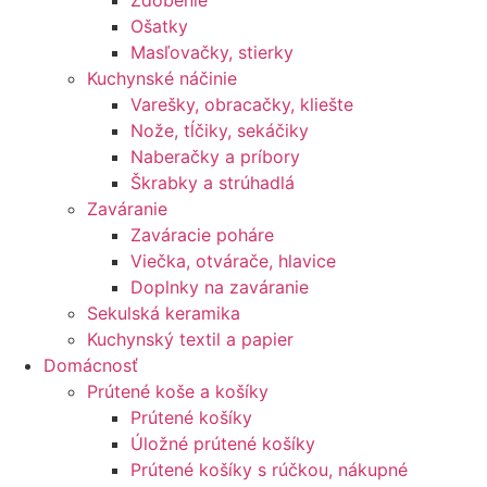
Zdobenie
Ošatky
Masľovačky, stierky
Kuchynské náčinie
Varešky, obracačky, kliešte
Nože, tĺčiky, sekáčiky
Naberačky a príbory
Škrabky a strúhadlá
Zaváranie
Zaváracie poháre
Viečka, otvárače, hlavice
Doplnky na zaváranie
Sekulská keramika
Kuchynský textil a papier
Domácnosť
Prútené koše a košíky
Prútené košíky
Úložné prútené košíky
Prútené košíky s rúčkou, nákupné