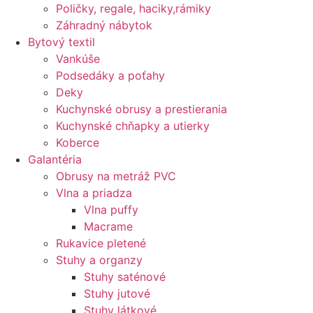
Poličky, regale, haciky,rámiky
Záhradný nábytok
Bytový textil
Vankúše
Podsedáky a poťahy
Deky
Kuchynské obrusy a prestierania
Kuchynské chňapky a utierky
Koberce
Galantéria
Obrusy na metráž PVC
Vlna a priadza
Vlna puffy
Macrame
Rukavice pletené
Stuhy a organzy
Stuhy saténové
Stuhy jutové
Stuhy látkové