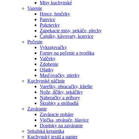
Misy kuchynské
Varenie
Hrnce, hrnčeky
Panvice
Pokrievky
Zapekacie misy, pekáče, plechy
Čajníky, kávovary, konvice
Pečenie
Vykrajovačky
Formy na pečenie a tvorítka
Valčeky
Zdobenie
Ošatky
Masľovačky, stierky
Kuchynské náčinie
Varešky, obracačky, kliešte
Nože, tĺčiky, sekáčiky
Naberačky a príbory
Škrabky a strúhadlá
Zaváranie
Zaváracie poháre
Viečka, otvárače, hlavice
Doplnky na zaváranie
Sekulská keramika
Kuchynský textil a papier