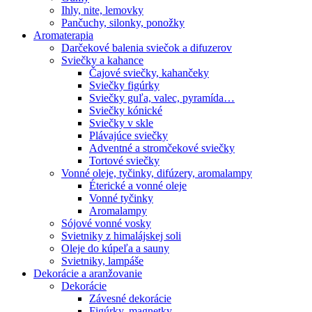
Ihly, nite, lemovky
Pančuchy, silonky, ponožky
Aromaterapia
Darčekové balenia sviečok a difuzerov
Sviečky a kahance
Čajové sviečky, kahančeky
Sviečky figúrky
Sviečky guľa, valec, pyramída…
Sviečky kónické
Sviečky v skle
Plávajúce sviečky
Adventné a stromčekové sviečky
Tortové sviečky
Vonné oleje, tyčinky, difúzery, aromalampy
Éterické a vonné oleje
Vonné tyčinky
Aromalampy
Sójové vonné vosky
Svietniky z himalájskej soli
Oleje do kúpeľa a sauny
Svietniky, lampáše
Dekorácie a aranžovanie
Dekorácie
Závesné dekorácie
Figúrky, magnetky