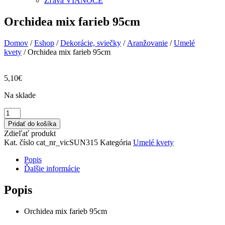
Zľava VIANOCE
Orchidea mix farieb 95cm
Domov
/
Eshop
/
Dekorácie, sviečky
/
Aranžovanie
/
Umelé
kvety
/ Orchidea mix farieb 95cm
5,10
€
Na sklade
množstvo
Orchidea
Pridať do košíka
mix
Zdieľať produkt
farieb
Kat. číslo
cat_nr_vicSUN315
Kategória
Umelé kvety
95cm
Popis
Ďalšie informácie
Popis
Orchidea mix farieb 95cm