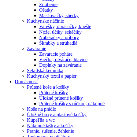
Zdobenie
Ošatky
Masľovačky, stierky
Kuchynské náčinie
Varešky, obracačky, kliešte
Nože, tĺčiky, sekáčiky
Naberačky a príbory
Škrabky a strúhadlá
Zaváranie
Zaváracie poháre
Viečka, otvárače, hlavice
Doplnky na zaváranie
Sekulská keramika
Kuchynský textil a papier
Domácnosť
Prútené koše a košíky
Prútené košíky
Úložné prútené košíky
Prútené košíky s rúčkou, nákupné
Koše na prádlo
Úložné boxy a plastové košíky
Kúpeľňa a wc
Nákupné tašky a košíky
Pranie, sušenie, žehlenie
Teplomery, ventilátory