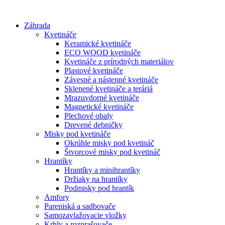
Preskočiť
na
Záhrada
obsah
Kvetináče
Keramické kvetináče
ECO WOOD kvetináče
Kvetináče z prírodných materiálov
Plastové kvetináče
Závesné a nástenné kvetináče
Sklenené kvetináče a teráriá
Mrazuvdorné kvetináče
Magnetické kvetináče
Plechové obaly
Drevené debničky
Misky pod kvetináče
Okrúhle misky pod kvetináč
Štvorcové misky pod kvetináč
Hrantíky
Hrantíky a minihrantíky
Držiaky na hrantíky
Podmisky pod hrantík
Amfory
Pareniská a sadbovače
Samozavlažovacie vložky
Krhly a rozprašovače