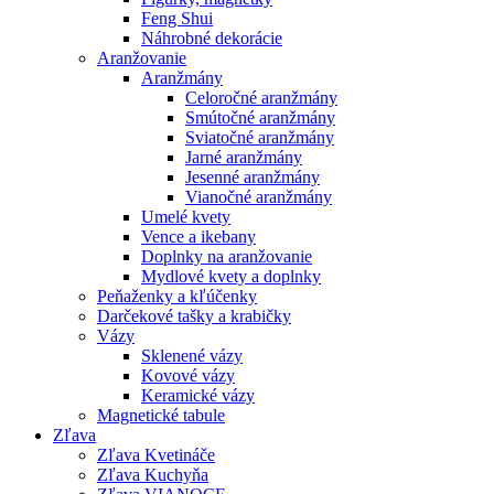
Feng Shui
Náhrobné dekorácie
Aranžovanie
Aranžmány
Celoročné aranžmány
Smútočné aranžmány
Sviatočné aranžmány
Jarné aranžmány
Jesenné aranžmány
Vianočné aranžmány
Umelé kvety
Vence a ikebany
Doplnky na aranžovanie
Mydlové kvety a doplnky
Peňaženky a kľúčenky
Darčekové tašky a krabičky
Vázy
Sklenené vázy
Kovové vázy
Keramické vázy
Magnetické tabule
Zľava
Zľava Kvetináče
Zľava Kuchyňa