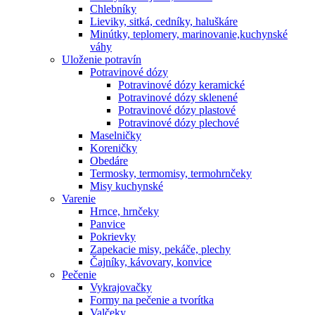
Chlebníky
Lieviky, sitká, cedníky, haluškáre
Minútky, teplomery, marinovanie,kuchynské
váhy
Uloženie potravín
Potravinové dózy
Potravinové dózy keramické
Potravinové dózy sklenené
Potravinové dózy plastové
Potravinové dózy plechové
Maselničky
Koreničky
Obedáre
Termosky, termomisy, termohrnčeky
Misy kuchynské
Varenie
Hrnce, hrnčeky
Panvice
Pokrievky
Zapekacie misy, pekáče, plechy
Čajníky, kávovary, konvice
Pečenie
Vykrajovačky
Formy na pečenie a tvorítka
Valčeky