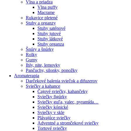
Vlna a priadza
Vlna puffy
Macrame
Rukavice pletené
Stuhy a organzy
Stuhy saténové
Stuhy jutové
Stuhy látkové
Stuhy organza
Šnúry a šnúrky
Rolky
Gumy
Ihly, nite, lemovky
Pančuchy, silonky, ponožky
Aromaterapia
Darčekové balenia sviečok a difuzerov
Sviečky a kahance
Čajové sviečky, kahančeky
Sviečky figúrky
Sviečky guľa, valec, pyramída…
Sviečky kónické
Sviečky v skle
Plávajúce sviečky
Adventné a stromčekové sviečky
Tortové sviečky