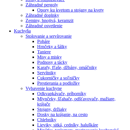
Záhradné pergoly
Opory ku kvetom a stojany na kvety
Záhradné doplnky
Zeminy, hnojivá, keramzit
Záhradné osvetlenie
Kuchyňa
Stolovanie a servírovanie
Poháre
Hrnčeky a šálky
Taniere
Misy a misky
Podnosy a tácky
Karafy, fľaše, džbány, omáčniky
Servítniky
Cukorničky a soľničky
Prestierania a podložky
Vybavenie kuchyne
Odkvapkávače, príborníky
Mlynčeky, šľahače, odšťavovače, mažiare,
krájače
Stojany, držiaky
Dosky na krájanie, na cesto
Chlebníky
Lieviky, sitká, cedníky, haluškáre