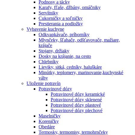
Podnosy a tácky
Karafy, fľaše, džbány, omáčniky
Servítniky
Cukorničky a soľničky
Prestierania a podložky
Vybavenie kuchyne
Odkvapkávače, príborníky
Mlynčeky, šľahače, odšťavovače, mažiare,
krájače
Stojany, držiaky
Dosky na krájanie, na cesto
Chlebníky
Lieviky, sitká, cedníky, haluškáre
Minútky, teplomery, marinovanie,kuchynské
váhy
Uloženie potravín
Potravinové dózy
Potravinové dózy keramické
Potravinové dózy sklenené
Potravinové dózy plastové
Potravinové dózy plechové
Maselničky
Koreničky
Obedáre
Termosky, termomisy, termohrnčeky