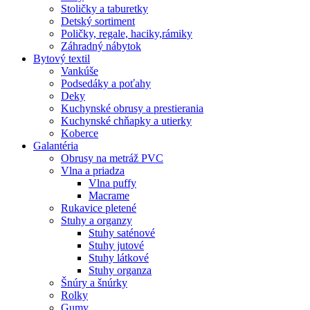
Stoličky a taburetky
Detský sortiment
Poličky, regale, haciky,rámiky
Záhradný nábytok
Bytový textil
Vankúše
Podsedáky a poťahy
Deky
Kuchynské obrusy a prestierania
Kuchynské chňapky a utierky
Koberce
Galantéria
Obrusy na metráž PVC
Vlna a priadza
Vlna puffy
Macrame
Rukavice pletené
Stuhy a organzy
Stuhy saténové
Stuhy jutové
Stuhy látkové
Stuhy organza
Šnúry a šnúrky
Rolky
Gumy