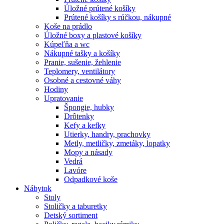
Úložné prútené košíky
Prútené košíky s rúčkou, nákupné
Koše na prádlo
Úložné boxy a plastové košíky
Kúpeľňa a wc
Nákupné tašky a košíky
Pranie, sušenie, žehlenie
Teplomery, ventilátory
Osobné a cestovné váhy
Hodiny
Upratovanie
Špongie, hubky
Drôtenky
Kefy a kefky
Utierky, handry, prachovky
Metly, metličky, zmetáky, lopatky
Mopy a násady
Vedrá
Lavóre
Odpadkové koše
Nábytok
Stoly
Stoličky a taburetky
Detský sortiment