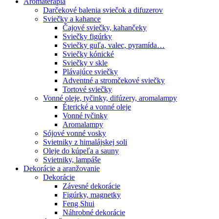
Aromaterapia
Darčekové balenia sviečok a difuzerov
Sviečky a kahance
Čajové sviečky, kahančeky
Sviečky figúrky
Sviečky guľa, valec, pyramída…
Sviečky kónické
Sviečky v skle
Plávajúce sviečky
Adventné a stromčekové sviečky
Tortové sviečky
Vonné oleje, tyčinky, difúzery, aromalampy
Éterické a vonné oleje
Vonné tyčinky
Aromalampy
Sójové vonné vosky
Svietniky z himalájskej soli
Oleje do kúpeľa a sauny
Svietniky, lampáše
Dekorácie a aranžovanie
Dekorácie
Závesné dekorácie
Figúrky, magnetky
Feng Shui
Náhrobné dekorácie