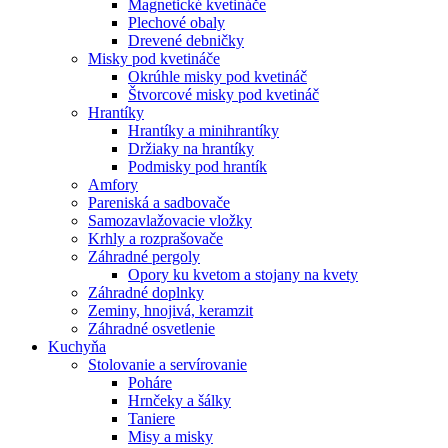
Magnetické kvetináče
Plechové obaly
Drevené debničky
Misky pod kvetináče
Okrúhle misky pod kvetináč
Štvorcové misky pod kvetináč
Hrantíky
Hrantíky a minihrantíky
Držiaky na hrantíky
Podmisky pod hrantík
Amfory
Pareniská a sadbovače
Samozavlažovacie vložky
Krhly a rozprašovače
Záhradné pergoly
Opory ku kvetom a stojany na kvety
Záhradné doplnky
Zeminy, hnojivá, keramzit
Záhradné osvetlenie
Kuchyňa
Stolovanie a servírovanie
Poháre
Hrnčeky a šálky
Taniere
Misy a misky