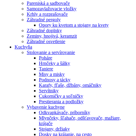
Pareniská a sadbovače
Samozavlažovacie vložky
Krhly a rozprašovače
Záhradné pergoly
Opory ku kvetom a stojany na kvety
Záhradné doplnky
Zeminy, hnojivá, keramzit
Záhradné osvetlenie
Kuchyňa
Stolovanie a servírovanie
Poháre
Hrnčeky a šálky
Taniere
Misy a misky
Podnosy a tácky
Karafy, fľaše, džbány, omáčniky
Servítniky
Cukorničky a soľničky
Prestierania a podložky
Vybavenie kuchyne
Odkvapkávače, príborníky
Mlynčeky, šľahače, odšťavovače, mažiare,
krájače
Stojany, držiaky
Dosky na krájanie, na cesto