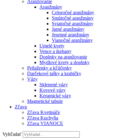
Aranžovanie
Aranžmány
Celoročné aranžmány
Smútočné aranžmány
Sviatočné aranžmány
Jarné aranžmány
Jesenné aranžmány
Vianočné aranžmány
Umelé kvety
Vence a ikebany
Doplnky na aranžovanie
Mydlové kvety a doplnky
Peňaženky a kľúčenky
Darčekové tašky a krabičky
Vázy
Sklenené vázy
Kovové vázy
Keramické vázy
Magnetické tabule
Zľava
Zľava Kvetináče
Zľava Kuchyňa
Zľava VIANOCE
Vyhľadať