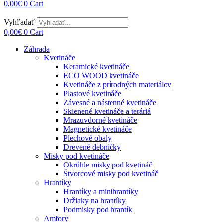
0,00
€
0
Cart
Vyhľadať
0,00
€
0
Cart
Záhrada
Kvetináče
Keramické kvetináče
ECO WOOD kvetináče
Kvetináče z prírodných materiálov
Plastové kvetináče
Závesné a nástenné kvetináče
Sklenené kvetináče a teráriá
Mrazuvdorné kvetináče
Magnetické kvetináče
Plechové obaly
Drevené debničky
Misky pod kvetináče
Okrúhle misky pod kvetináč
Štvorcové misky pod kvetináč
Hrantíky
Hrantíky a minihrantíky
Držiaky na hrantíky
Podmisky pod hrantík
Amfory