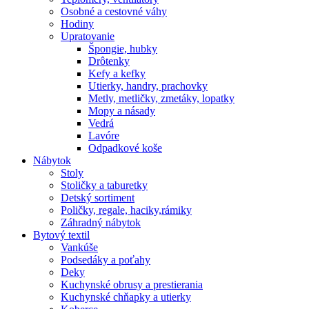
Osobné a cestovné váhy
Hodiny
Upratovanie
Špongie, hubky
Drôtenky
Kefy a kefky
Utierky, handry, prachovky
Metly, metličky, zmetáky, lopatky
Mopy a násady
Vedrá
Lavóre
Odpadkové koše
Nábytok
Stoly
Stoličky a taburetky
Detský sortiment
Poličky, regale, haciky,rámiky
Záhradný nábytok
Bytový textil
Vankúše
Podsedáky a poťahy
Deky
Kuchynské obrusy a prestierania
Kuchynské chňapky a utierky