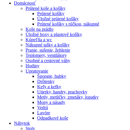
Domácnosť
Prútené koše a košíky
Prútené košíky
Úložné prútené košíky
Prútené košíky s rúčkou, nákupné
Koše na prádlo
Úložné boxy a plastové košíky
Kúpeľňa a wc
Nákupné tašky a košíky
Pranie, sušenie, žehlenie
Teplomery, ventilátory
Osobné a cestovné váhy
Hodiny
Upratovanie
Špongie, hubky
Drôtenky
Kefy a kefky
Utierky, handry, prachovky
Metly, metličky, zmetáky, lopatky
Mopy a násady
Vedrá
Lavóre
Odpadkové koše
Nábytok
Stoly