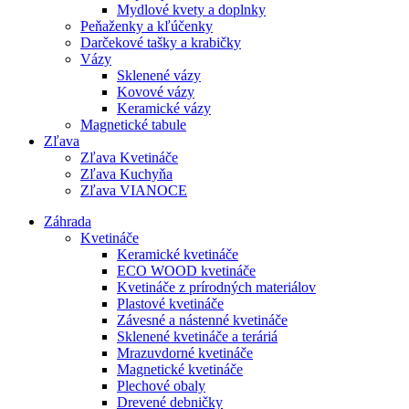
Mydlové kvety a doplnky
Peňaženky a kľúčenky
Darčekové tašky a krabičky
Vázy
Sklenené vázy
Kovové vázy
Keramické vázy
Magnetické tabule
Zľava
Zľava Kvetináče
Zľava Kuchyňa
Zľava VIANOCE
Záhrada
Kvetináče
Keramické kvetináče
ECO WOOD kvetináče
Kvetináče z prírodných materiálov
Plastové kvetináče
Závesné a nástenné kvetináče
Sklenené kvetináče a teráriá
Mrazuvdorné kvetináče
Magnetické kvetináče
Plechové obaly
Drevené debničky