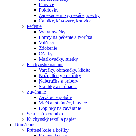
Panvice
Pokrievky
Zapekacie misy, pekáče, plechy
Čajníky, kávovary, konvice
Pečenie
Vykrajovačky
Formy na pečenie a tvorítka
Valčeky
Zdobenie
Ošatky
Masľovačky, stierky
Kuchynské náčinie
Varešky, obracačky, kliešte
Nože, tĺčiky, sekáčiky
Naberačky a príbory
Škrabky a strúhadlá
Zaváranie
Zaváracie poháre
Viečka, otvárače, hlavice
Doplnky na zaváranie
Sekulská keramika
Kuchynský textil a papier
Domácnosť
Prútené koše a košíky
Prútené košíky