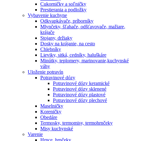
Cukorničky a soľničky
Prestierania a podložky
Vybavenie kuchyne
Odkvapkávače, príborníky
Mlynčeky, šľahače, odšťavovače, mažiare,
krájače
Stojany, držiaky
Dosky na krájanie, na cesto
Chlebníky
Lieviky, sitká, cedníky, haluškáre
Minútky, teplomery, marinovanie,kuchynské
váhy
Uloženie potravín
Potravinové dózy
Potravinové dózy keramické
Potravinové dózy sklenené
Potravinové dózy plastové
Potravinové dózy plechové
Maselničky
Koreničky
Obedáre
Termosky, termomisy, termohrnčeky
Misy kuchynské
Varenie
Hrnce, hrnčeky