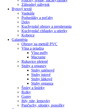
Poličky, regale, haciky,rámiky
Záhradný nábytok
Bytový textil
Vankúše
Podsedáky a poťahy
Deky
Kuchynské obrusy a prestierania
Kuchynské chňapky a utierky
Koberce
Galantéria
Obrusy na metráž PVC
Vlna a priadza
Vlna puffy
Macrame
Rukavice pletené
Stuhy a organzy
Stuhy saténové
Stuhy jutové
Stuhy látkové
Stuhy organza
Šnúry a šnúrky
Rolky
Gumy
Ihly, nite, lemovky
Pančuchy, silonky, ponožky