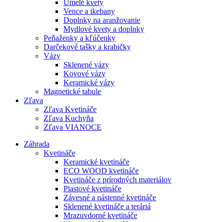
Umelé kvety
Vence a ikebany
Doplnky na aranžovanie
Mydlové kvety a doplnky
Peňaženky a kľúčenky
Darčekové tašky a krabičky
Vázy
Sklenené vázy
Kovové vázy
Keramické vázy
Magnetické tabule
Zľava
Zľava Kvetináče
Zľava Kuchyňa
Zľava VIANOCE
Záhrada
Kvetináče
Keramické kvetináče
ECO WOOD kvetináče
Kvetináče z prírodných materiálov
Plastové kvetináče
Závesné a nástenné kvetináče
Sklenené kvetináče a teráriá
Mrazuvdorné kvetináče