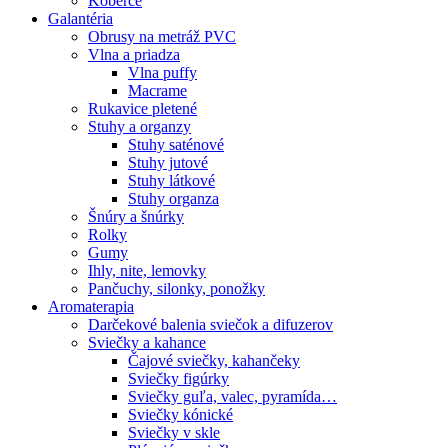
Koberce
Galantéria
Obrusy na metráž PVC
Vlna a priadza
Vlna puffy
Macrame
Rukavice pletené
Stuhy a organzy
Stuhy saténové
Stuhy jutové
Stuhy látkové
Stuhy organza
Šnúry a šnúrky
Rolky
Gumy
Ihly, nite, lemovky
Pančuchy, silonky, ponožky
Aromaterapia
Darčekové balenia sviečok a difuzerov
Sviečky a kahance
Čajové sviečky, kahančeky
Sviečky figúrky
Sviečky guľa, valec, pyramída…
Sviečky kónické
Sviečky v skle