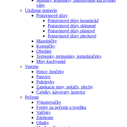
Minútky, teplomery, marinovanie,kuchynské
váhy
Uloženie potravín
Potravinové dózy
Potravinové dózy keramické
Potravinové dózy sklenené
Potravinové dózy plastové
Potravinové dózy plechové
Maselničky
Koreničky
Obedáre
Termosky, termomisy, termohrnčeky
Misy kuchynské
Varenie
Hrnce, hrnčeky
Panvice
Pokrievky
Zapekacie misy, pekáče, plechy
Čajníky, kávovary, konvice
Pečenie
Vykrajovačky
Formy na pečenie a tvorítka
Valčeky
Zdobenie
Ošatky