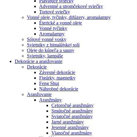
Plávajúce sviečky
Adventné a stromčekové sviečky
Tortové sviečky
Vonné oleje, tyčinky, difúzery, aromalampy
Éterické a vonné oleje
Vonné tyčinky
Aromalampy
Sójové vonné vosky
Svietniky z himalájskej soli
Oleje do kúpeľa a sauny
Svietniky, lampáše
Dekorácie a aranžovanie
Dekorácie
Závesné dekorácie
Figúrky, magnetky
Feng Shui
Náhrobné dekorácie
Aranžovanie
Aranžmány
Celoročné aranžmány
Smútočné aranžmány
Sviatočné aranžmány
Jarné aranžmány
Jesenné aranžmány
Vianočné aranžmány