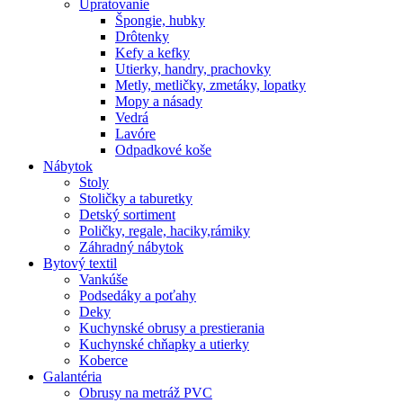
Upratovanie
Špongie, hubky
Drôtenky
Kefy a kefky
Utierky, handry, prachovky
Metly, metličky, zmetáky, lopatky
Mopy a násady
Vedrá
Lavóre
Odpadkové koše
Nábytok
Stoly
Stoličky a taburetky
Detský sortiment
Poličky, regale, haciky,rámiky
Záhradný nábytok
Bytový textil
Vankúše
Podsedáky a poťahy
Deky
Kuchynské obrusy a prestierania
Kuchynské chňapky a utierky
Koberce
Galantéria
Obrusy na metráž PVC