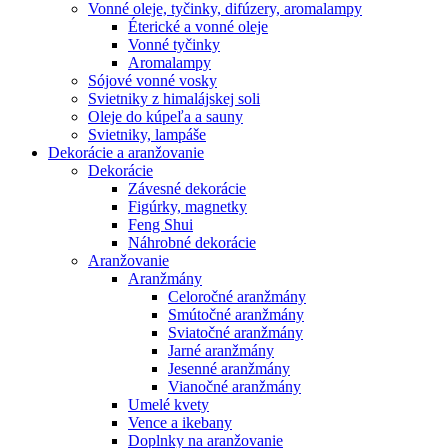
Vonné oleje, tyčinky, difúzery, aromalampy
Éterické a vonné oleje
Vonné tyčinky
Aromalampy
Sójové vonné vosky
Svietniky z himalájskej soli
Oleje do kúpeľa a sauny
Svietniky, lampáše
Dekorácie a aranžovanie
Dekorácie
Závesné dekorácie
Figúrky, magnetky
Feng Shui
Náhrobné dekorácie
Aranžovanie
Aranžmány
Celoročné aranžmány
Smútočné aranžmány
Sviatočné aranžmány
Jarné aranžmány
Jesenné aranžmány
Vianočné aranžmány
Umelé kvety
Vence a ikebany
Doplnky na aranžovanie