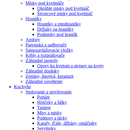
Misky pod kvetináče
Okrúhle misky pod kvetináč
Štvorcové misky pod kvetináč
Hrantíky
Hrantíky a minihrantíky
Držiaky na hrantíky
Podmisky pod hrantík
Amfory
Pareniská a sadbovače
Samozavlažovacie vložky
Krhly a rozprašovače
Záhradné pergoly
Opory ku kvetom a stojany na kvety
Záhradné doplnky
Zeminy, hnojivá, keramzit
Záhradné osvetlenie
Kuchyňa
Stolovanie a servírovanie
Poháre
Hrnčeky a šálky
Taniere
Misy a misky
Podnosy a tácky
Karafy, fľaše, džbány, omáčniky
Servítniky