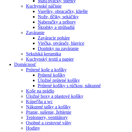
Masľovačky, stierky
Kuchynské náčinie
Varešky, obracačky, kliešte
Nože, tĺčiky, sekáčiky
Naberačky a príbory
Škrabky a strúhadlá
Zaváranie
Zaváracie poháre
Viečka, otvárače, hlavice
Doplnky na zaváranie
Sekulská keramika
Kuchynský textil a papier
Domácnosť
Prútené koše a košíky
Prútené košíky
Úložné prútené košíky
Prútené košíky s rúčkou, nákupné
Koše na prádlo
Úložné boxy a plastové košíky
Kúpeľňa a wc
Nákupné tašky a košíky
Pranie, sušenie, žehlenie
Teplomery, ventilátory
Osobné a cestovné váhy
Hodiny