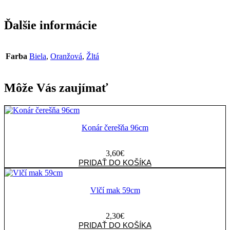
Ďalšie informácie
Farba
Biela
,
Oranžová
,
Žltá
Môže Vás zaujímať
Konár čerešňa 96cm
3,60
€
množstvo
PRIDAŤ DO KOŠÍKA
Konár
čerešňa
96cm
Vlčí mak 59cm
2,30
€
množstvo
PRIDAŤ DO KOŠÍKA