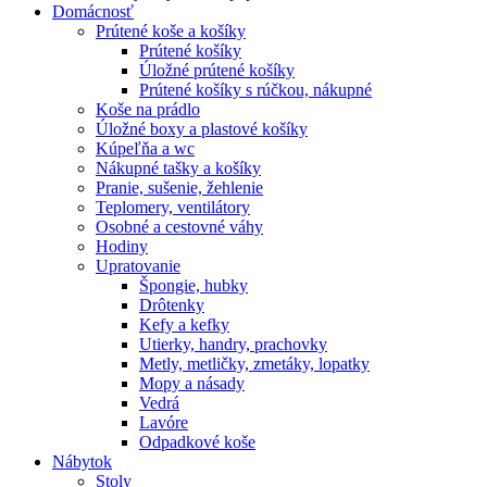
Domácnosť
Prútené koše a košíky
Prútené košíky
Úložné prútené košíky
Prútené košíky s rúčkou, nákupné
Koše na prádlo
Úložné boxy a plastové košíky
Kúpeľňa a wc
Nákupné tašky a košíky
Pranie, sušenie, žehlenie
Teplomery, ventilátory
Osobné a cestovné váhy
Hodiny
Upratovanie
Špongie, hubky
Drôtenky
Kefy a kefky
Utierky, handry, prachovky
Metly, metličky, zmetáky, lopatky
Mopy a násady
Vedrá
Lavóre
Odpadkové koše
Nábytok
Stoly