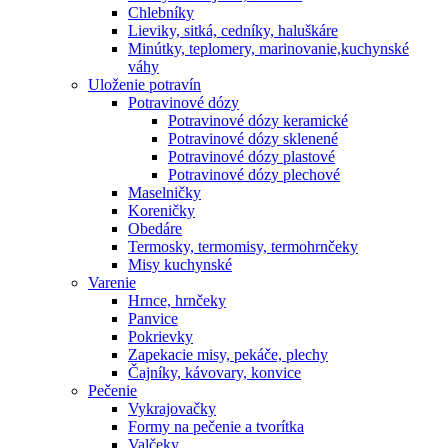
Chlebníky
Lieviky, sitká, cedníky, haluškáre
Minútky, teplomery, marinovanie,kuchynské
váhy
Uloženie potravín
Potravinové dózy
Potravinové dózy keramické
Potravinové dózy sklenené
Potravinové dózy plastové
Potravinové dózy plechové
Maselničky
Koreničky
Obedáre
Termosky, termomisy, termohrnčeky
Misy kuchynské
Varenie
Hrnce, hrnčeky
Panvice
Pokrievky
Zapekacie misy, pekáče, plechy
Čajníky, kávovary, konvice
Pečenie
Vykrajovačky
Formy na pečenie a tvorítka
Valčeky