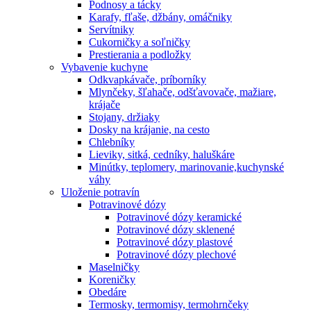
Podnosy a tácky
Karafy, fľaše, džbány, omáčniky
Servítniky
Cukorničky a soľničky
Prestierania a podložky
Vybavenie kuchyne
Odkvapkávače, príborníky
Mlynčeky, šľahače, odšťavovače, mažiare,
krájače
Stojany, držiaky
Dosky na krájanie, na cesto
Chlebníky
Lieviky, sitká, cedníky, haluškáre
Minútky, teplomery, marinovanie,kuchynské
váhy
Uloženie potravín
Potravinové dózy
Potravinové dózy keramické
Potravinové dózy sklenené
Potravinové dózy plastové
Potravinové dózy plechové
Maselničky
Koreničky
Obedáre
Termosky, termomisy, termohrnčeky