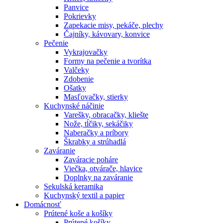
Panvice
Pokrievky
Zapekacie misy, pekáče, plechy
Čajníky, kávovary, konvice
Pečenie
Vykrajovačky
Formy na pečenie a tvorítka
Valčeky
Zdobenie
Ošatky
Masľovačky, stierky
Kuchynské náčinie
Varešky, obracačky, kliešte
Nože, tĺčiky, sekáčiky
Naberačky a príbory
Škrabky a strúhadlá
Zaváranie
Zaváracie poháre
Viečka, otvárače, hlavice
Doplnky na zaváranie
Sekulská keramika
Kuchynský textil a papier
Domácnosť
Prútené koše a košíky
Prútené košíky