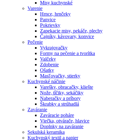
Misy kuchynské
Varenie
Hrnce, hrnčeky
Panvice
Pokrievky
Zapekacie misy, pekáče, plechy
Čajníky, kávovary, konvice
Pečenie
Vykrajovačky
Formy na pečenie a tvorítka
Valčeky
Zdobenie
Ošatky
Masľovačky, stierky
Kuchynské náčinie
Varešky, obracačky, kliešte
Nože, tĺčiky, sekáčiky
Naberačky a príbory
Škrabky a strúhadlá
Zaváranie
Zaváracie poháre
Viečka, otvárače, hlavice
Doplnky na zaváranie
Sekulská keramika
Kuchynský textil a papier