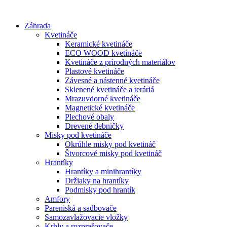
Preskočiť
na
Záhrada
obsah
Kvetináče
Keramické kvetináče
ECO WOOD kvetináče
Kvetináče z prírodných materiálov
Plastové kvetináče
Závesné a nástenné kvetináče
Sklenené kvetináče a teráriá
Mrazuvdorné kvetináče
Magnetické kvetináče
Plechové obaly
Drevené debničky
Misky pod kvetináče
Okrúhle misky pod kvetináč
Štvorcové misky pod kvetináč
Hrantíky
Hrantíky a minihrantíky
Držiaky na hrantíky
Podmisky pod hrantík
Amfory
Pareniská a sadbovače
Samozavlažovacie vložky
Krhly a rozprašovače