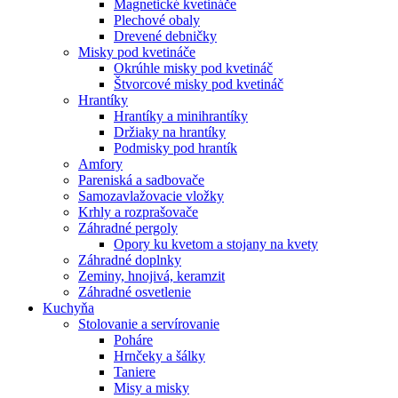
Magnetické kvetináče
Plechové obaly
Drevené debničky
Misky pod kvetináče
Okrúhle misky pod kvetináč
Štvorcové misky pod kvetináč
Hrantíky
Hrantíky a minihrantíky
Držiaky na hrantíky
Podmisky pod hrantík
Amfory
Pareniská a sadbovače
Samozavlažovacie vložky
Krhly a rozprašovače
Záhradné pergoly
Opory ku kvetom a stojany na kvety
Záhradné doplnky
Zeminy, hnojivá, keramzit
Záhradné osvetlenie
Kuchyňa
Stolovanie a servírovanie
Poháre
Hrnčeky a šálky
Taniere
Misy a misky