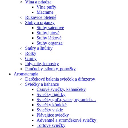
Vlna a priadza
Vlna puffy
Macrame
Rukavice pletené
Stuhy a organzy
Stuhy saténové
Stuhy jutové
Stuhy látkové
Stuhy organza
Šnúry a šnúrky
Rolky
Gumy
Ihly, nite, lemovky
Pančuchy, silonky, ponožky
Aromaterapia
Darčekové balenia sviečok a difuzerov
Sviečky a kahance
Čajové sviečky, kahančeky
Sviečky figúrky
Sviečky guľa, valec, pyramída…
Sviečky kónické
Sviečky v skle
Plávajúce sviečky
Adventné a stromčekové sviečky
Tortové sviečky