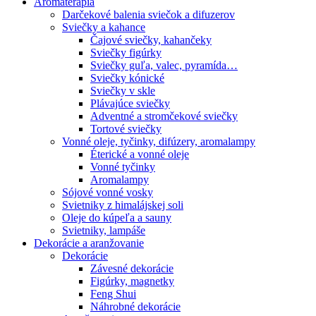
Aromaterapia
Darčekové balenia sviečok a difuzerov
Sviečky a kahance
Čajové sviečky, kahančeky
Sviečky figúrky
Sviečky guľa, valec, pyramída…
Sviečky kónické
Sviečky v skle
Plávajúce sviečky
Adventné a stromčekové sviečky
Tortové sviečky
Vonné oleje, tyčinky, difúzery, aromalampy
Éterické a vonné oleje
Vonné tyčinky
Aromalampy
Sójové vonné vosky
Svietniky z himalájskej soli
Oleje do kúpeľa a sauny
Svietniky, lampáše
Dekorácie a aranžovanie
Dekorácie
Závesné dekorácie
Figúrky, magnetky
Feng Shui
Náhrobné dekorácie