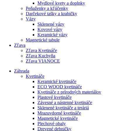
Mydlové kvety a doplnky
Peňaženky a kľúčenky
Darčekové tašky a krabičky
Vázy
Sklenené vázy
Kovové vázy
Keramické vázy
Magnetické tabule
Zľava
Zľava Kvetináče
Zľava Kuchyňa
Zľava VIANOCE
Záhrada
Kvetináče
Keramické kvetináče
ECO WOOD kvetináče
Kvetináče z prírodných materiálov
Plastové kvetináče
Závesné a nástenné kvetináče
Sklenené kvetináče a teráriá
Mrazuvdorné kvetináče
Magnetické kvetináče
Plechové obaly
Drevené debničky