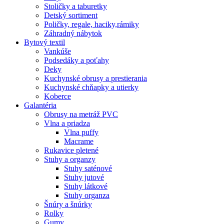
Stoličky a taburetky
Detský sortiment
Poličky, regale, haciky,rámiky
Záhradný nábytok
Bytový textil
Vankúše
Podsedáky a poťahy
Deky
Kuchynské obrusy a prestierania
Kuchynské chňapky a utierky
Koberce
Galantéria
Obrusy na metráž PVC
Vlna a priadza
Vlna puffy
Macrame
Rukavice pletené
Stuhy a organzy
Stuhy saténové
Stuhy jutové
Stuhy látkové
Stuhy organza
Šnúry a šnúrky
Rolky
Gumy