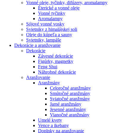
Vonné oleje, tyčinky, difúzery, aromalampy
Éterické a vonné oleje
Vonné tyčinky
Aromalampy
Sójové vonné vosky
Svietniky z himalájskej soli
Oleje do kúpeľa a sauny
Svietniky, lampáše
Dekorácie a aranžovanie
Dekorácie
Závesné dekorácie
Figúrky, magnetky
Feng Shui
Náhrobné dekorácie
Aranžovanie
Aranžmány
Celoročné aranžmány
Smútočné aranžmány
Sviatočné aranžmány
Jarné aranžmány
Jesenné aranžmány
Vianočné aranžmány
Umelé kvety
Vence a ikebany
Doplnky na aranžovanie