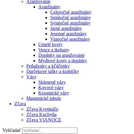
Aranžovanie
Aranžmány
Celoročné aranžmány
Smútočné aranžmány
Sviatočné aranžmány
Jarné aranžmány
Jesenné aranžmány
Vianočné aranžmány
Umelé kvety
Vence a ikebany
Doplnky na aranžovanie
Mydlové kvety a doplnky
Peňaženky a kľúčenky
Darčekové tašky a krabičky
Vázy
Sklenené vázy
Kovové vázy
Keramické vázy
Magnetické tabule
Zľava
Zľava Kvetináče
Zľava Kuchyňa
Zľava VIANOCE
Vyhľadať