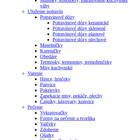
Minútky, teplomery, marinovanie,kuchynské
váhy
Uloženie potravín
Potravinové dózy
Potravinové dózy keramické
Potravinové dózy sklenené
Potravinové dózy plastové
Potravinové dózy plechové
Maselničky
Koreničky
Obedáre
Termosky, termomisy, termohrnčeky
Misy kuchynské
Varenie
Hrnce, hrnčeky
Panvice
Pokrievky
Zapekacie misy, pekáče, plechy
Čajníky, kávovary, konvice
Pečenie
Vykrajovačky
Formy na pečenie a tvorítka
Valčeky
Zdobenie
Ošatky