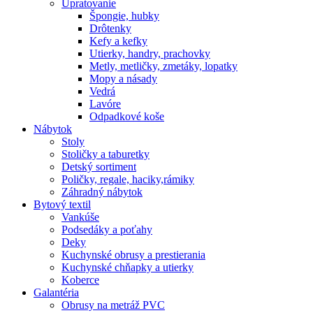
Upratovanie
Špongie, hubky
Drôtenky
Kefy a kefky
Utierky, handry, prachovky
Metly, metličky, zmetáky, lopatky
Mopy a násady
Vedrá
Lavóre
Odpadkové koše
Nábytok
Stoly
Stoličky a taburetky
Detský sortiment
Poličky, regale, haciky,rámiky
Záhradný nábytok
Bytový textil
Vankúše
Podsedáky a poťahy
Deky
Kuchynské obrusy a prestierania
Kuchynské chňapky a utierky
Koberce
Galantéria
Obrusy na metráž PVC