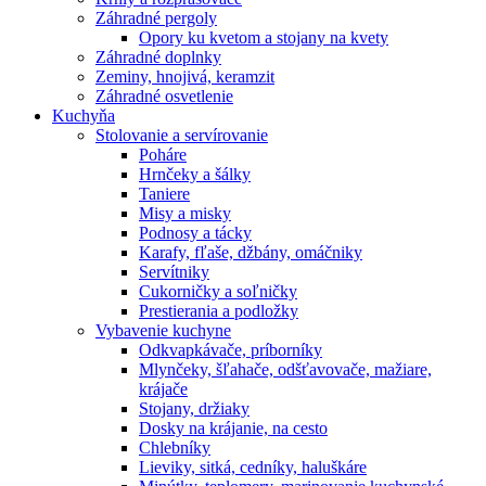
Záhradné pergoly
Opory ku kvetom a stojany na kvety
Záhradné doplnky
Zeminy, hnojivá, keramzit
Záhradné osvetlenie
Kuchyňa
Stolovanie a servírovanie
Poháre
Hrnčeky a šálky
Taniere
Misy a misky
Podnosy a tácky
Karafy, fľaše, džbány, omáčniky
Servítniky
Cukorničky a soľničky
Prestierania a podložky
Vybavenie kuchyne
Odkvapkávače, príborníky
Mlynčeky, šľahače, odšťavovače, mažiare,
krájače
Stojany, držiaky
Dosky na krájanie, na cesto
Chlebníky
Lieviky, sitká, cedníky, haluškáre