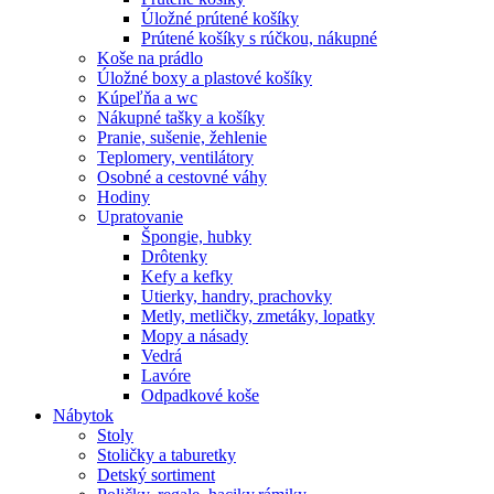
Úložné prútené košíky
Prútené košíky s rúčkou, nákupné
Koše na prádlo
Úložné boxy a plastové košíky
Kúpeľňa a wc
Nákupné tašky a košíky
Pranie, sušenie, žehlenie
Teplomery, ventilátory
Osobné a cestovné váhy
Hodiny
Upratovanie
Špongie, hubky
Drôtenky
Kefy a kefky
Utierky, handry, prachovky
Metly, metličky, zmetáky, lopatky
Mopy a násady
Vedrá
Lavóre
Odpadkové koše
Nábytok
Stoly
Stoličky a taburetky
Detský sortiment