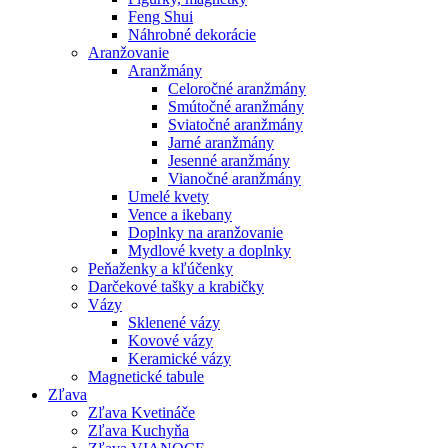
Feng Shui
Náhrobné dekorácie
Aranžovanie
Aranžmány
Celoročné aranžmány
Smútočné aranžmány
Sviatočné aranžmány
Jarné aranžmány
Jesenné aranžmány
Vianočné aranžmány
Umelé kvety
Vence a ikebany
Doplnky na aranžovanie
Mydlové kvety a doplnky
Peňaženky a kľúčenky
Darčekové tašky a krabičky
Vázy
Sklenené vázy
Kovové vázy
Keramické vázy
Magnetické tabule
Zľava
Zľava Kvetináče
Zľava Kuchyňa