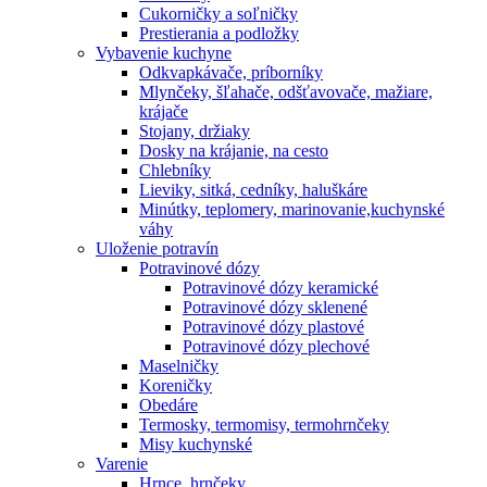
Cukorničky a soľničky
Prestierania a podložky
Vybavenie kuchyne
Odkvapkávače, príborníky
Mlynčeky, šľahače, odšťavovače, mažiare,
krájače
Stojany, držiaky
Dosky na krájanie, na cesto
Chlebníky
Lieviky, sitká, cedníky, haluškáre
Minútky, teplomery, marinovanie,kuchynské
váhy
Uloženie potravín
Potravinové dózy
Potravinové dózy keramické
Potravinové dózy sklenené
Potravinové dózy plastové
Potravinové dózy plechové
Maselničky
Koreničky
Obedáre
Termosky, termomisy, termohrnčeky
Misy kuchynské
Varenie
Hrnce, hrnčeky