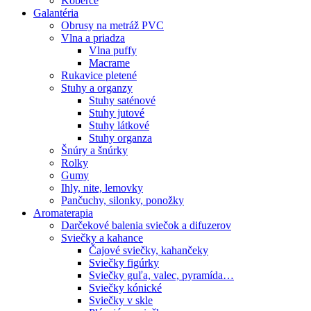
Koberce
Galantéria
Obrusy na metráž PVC
Vlna a priadza
Vlna puffy
Macrame
Rukavice pletené
Stuhy a organzy
Stuhy saténové
Stuhy jutové
Stuhy látkové
Stuhy organza
Šnúry a šnúrky
Rolky
Gumy
Ihly, nite, lemovky
Pančuchy, silonky, ponožky
Aromaterapia
Darčekové balenia sviečok a difuzerov
Sviečky a kahance
Čajové sviečky, kahančeky
Sviečky figúrky
Sviečky guľa, valec, pyramída…
Sviečky kónické
Sviečky v skle