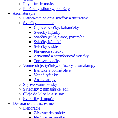
Ihly, nite, lemovky
Pančuchy, silonky, ponožky
Aromaterapia
Darčekové balenia sviečok a difuzerov
Sviečky a kahance
Čajové sviečky, kahančeky
Sviečky figúrky
Sviečky guľa, valec, pyramída…
Sviečky kónické
Sviečky v skle
Plávajúce sviečky
Adventné a stromčekové sviečky
Tortové sviečky
Vonné oleje, tyčinky, difúzery, aromalampy
Éterické a vonné oleje
Vonné tyčinky
Aromalampy
Sójové vonné vosky
Svietniky z himalájskej soli
Oleje do kúpeľa a sauny
Svietniky, lampáše
Dekorácie a aranžovanie
Dekorácie
Závesné dekorácie
Figúrky, magnetky