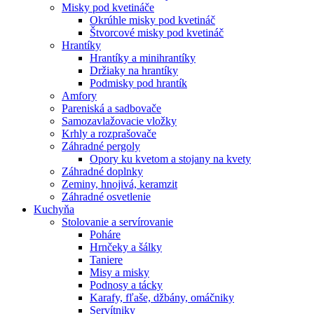
Misky pod kvetináče
Okrúhle misky pod kvetináč
Štvorcové misky pod kvetináč
Hrantíky
Hrantíky a minihrantíky
Držiaky na hrantíky
Podmisky pod hrantík
Amfory
Pareniská a sadbovače
Samozavlažovacie vložky
Krhly a rozprašovače
Záhradné pergoly
Opory ku kvetom a stojany na kvety
Záhradné doplnky
Zeminy, hnojivá, keramzit
Záhradné osvetlenie
Kuchyňa
Stolovanie a servírovanie
Poháre
Hrnčeky a šálky
Taniere
Misy a misky
Podnosy a tácky
Karafy, fľaše, džbány, omáčniky
Servítniky