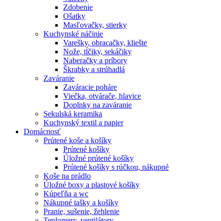
Zdobenie
Ošatky
Masľovačky, stierky
Kuchynské náčinie
Varešky, obracačky, kliešte
Nože, tĺčiky, sekáčiky
Naberačky a príbory
Škrabky a strúhadlá
Zaváranie
Zaváracie poháre
Viečka, otvárače, hlavice
Doplnky na zaváranie
Sekulská keramika
Kuchynský textil a papier
Domácnosť
Prútené koše a košíky
Prútené košíky
Úložné prútené košíky
Prútené košíky s rúčkou, nákupné
Koše na prádlo
Úložné boxy a plastové košíky
Kúpeľňa a wc
Nákupné tašky a košíky
Pranie, sušenie, žehlenie
Teplomery, ventilátory