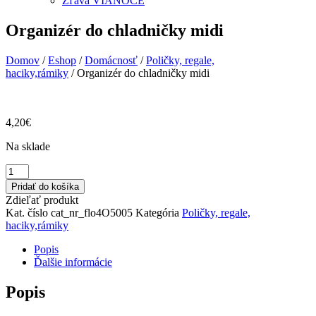
Zľava VIANOCE
Organizér do chladničky midi
Domov
/
Eshop
/
Domácnosť
/
Poličky, regale,
haciky,rámiky
/ Organizér do chladničky midi
4,20
€
Na sklade
množstvo
Organizér
Pridať do košíka
do
Zdieľať produkt
chladničky
Kat. číslo
cat_nr_flo4O5005
Kategória
Poličky, regale,
midi
haciky,rámiky
Popis
Ďalšie informácie
Popis