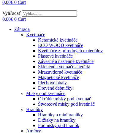
0,00
€
0
Cart
Vyhľadať
0,00
€
0
Cart
Záhrada
Kvetináče
Keramické kvetináče
ECO WOOD kvetináče
Kvetináče z prírodných materiálov
Plastové kvetináče
Závesné a nástenné kvetináče
Sklenené kvetináče a teráriá
Mrazuvdorné kvetináče
Magnetické kvetináče
Plechové obaly
Drevené debničky
Misky pod kvetináče
Okrúhle misky pod kvetináč
Štvorcové misky pod kvetináč
Hrantíky
Hrantíky a minihrantíky
Držiaky na hrantíky
Podmisky pod hrantík
Amfory