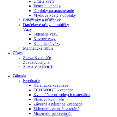
Umelé kvety
Vence a ikebany
Doplnky na aranžovanie
Mydlové kvety a doplnky
Peňaženky a kľúčenky
Darčekové tašky a krabičky
Vázy
Sklenené vázy
Kovové vázy
Keramické vázy
Magnetické tabule
Zľava
Zľava Kvetináče
Zľava Kuchyňa
Zľava VIANOCE
Záhrada
Kvetináče
Keramické kvetináče
ECO WOOD kvetináče
Kvetináče z prírodných materiálov
Plastové kvetináče
Závesné a nástenné kvetináče
Sklenené kvetináče a teráriá
Mrazuvdorné kvetináče