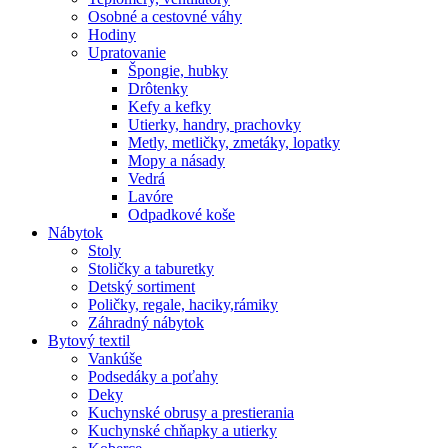
Osobné a cestovné váhy
Hodiny
Upratovanie
Špongie, hubky
Drôtenky
Kefy a kefky
Utierky, handry, prachovky
Metly, metličky, zmetáky, lopatky
Mopy a násady
Vedrá
Lavóre
Odpadkové koše
Nábytok
Stoly
Stoličky a taburetky
Detský sortiment
Poličky, regale, haciky,rámiky
Záhradný nábytok
Bytový textil
Vankúše
Podsedáky a poťahy
Deky
Kuchynské obrusy a prestierania
Kuchynské chňapky a utierky