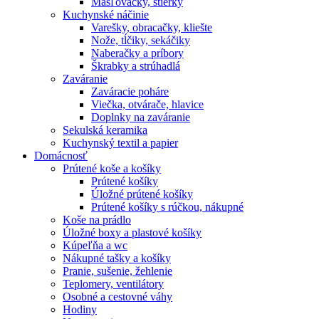
Masľovačky, stierky
Kuchynské náčinie
Varešky, obracačky, kliešte
Nože, tĺčiky, sekáčiky
Naberačky a príbory
Škrabky a strúhadlá
Zaváranie
Zaváracie poháre
Viečka, otvárače, hlavice
Doplnky na zaváranie
Sekulská keramika
Kuchynský textil a papier
Domácnosť
Prútené koše a košíky
Prútené košíky
Úložné prútené košíky
Prútené košíky s rúčkou, nákupné
Koše na prádlo
Úložné boxy a plastové košíky
Kúpeľňa a wc
Nákupné tašky a košíky
Pranie, sušenie, žehlenie
Teplomery, ventilátory
Osobné a cestovné váhy
Hodiny