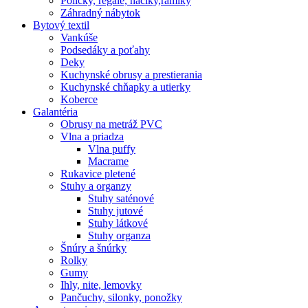
Poličky, regale, haciky,rámiky
Záhradný nábytok
Bytový textil
Vankúše
Podsedáky a poťahy
Deky
Kuchynské obrusy a prestierania
Kuchynské chňapky a utierky
Koberce
Galantéria
Obrusy na metráž PVC
Vlna a priadza
Vlna puffy
Macrame
Rukavice pletené
Stuhy a organzy
Stuhy saténové
Stuhy jutové
Stuhy látkové
Stuhy organza
Šnúry a šnúrky
Rolky
Gumy
Ihly, nite, lemovky
Pančuchy, silonky, ponožky