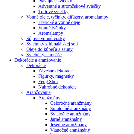
Plávajúce sviečky
Adventné a stromčekové sviečky
Tortové sviečky
Vonné oleje, tyčinky, difúzery, aromalampy
Éterické a vonné oleje
Vonné tyčinky
Aromalampy
Sójové vonné vosky
Svietniky z himalájskej soli
Oleje do kúpeľa a sauny
Svietniky, lampáše
Dekorácie a aranžovanie
Dekorácie
Závesné dekorácie
Figúrky, magnetky
Feng Shui
Náhrobné dekorácie
Aranžovanie
Aranžmány
Celoročné aranžmány
Smútočné aranžmány
Sviatočné aranžmány
Jarné aranžmány
Jesenné aranžmány
Vianočné aranžmány