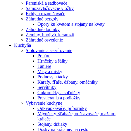
Pareniská a sadbovače
Samozavlažovacie vložky
Krhly a rozprašovače
Záhradné pergoly
Opory ku kvetom a stojany na kvety
Záhradné doplnky
Zeminy, hnojivá, keramzit
Záhradné osvetlenie
Kuchyňa
Stolovanie a servírovanie
Poháre
Hrnčeky a šálky
Taniere
Misy a misky
Podnosy a tácky
Karafy, fľaše, džbány, omáčniky
Servítniky
Cukorničky a soľničky
Prestierania a podložky
Vybavenie kuchyne
Odkvapkávače, príborníky
Mlynčeky, šľahače, odšťavovače, mažiare,
krájače
Stojany, držiaky
Dosky na krájanie, na cesto