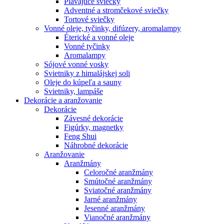
Plávajúce sviečky
Adventné a stromčekové sviečky
Tortové sviečky
Vonné oleje, tyčinky, difúzery, aromalampy
Éterické a vonné oleje
Vonné tyčinky
Aromalampy
Sójové vonné vosky
Svietniky z himalájskej soli
Oleje do kúpeľa a sauny
Svietniky, lampáše
Dekorácie a aranžovanie
Dekorácie
Závesné dekorácie
Figúrky, magnetky
Feng Shui
Náhrobné dekorácie
Aranžovanie
Aranžmány
Celoročné aranžmány
Smútočné aranžmány
Sviatočné aranžmány
Jarné aranžmány
Jesenné aranžmány
Vianočné aranžmány