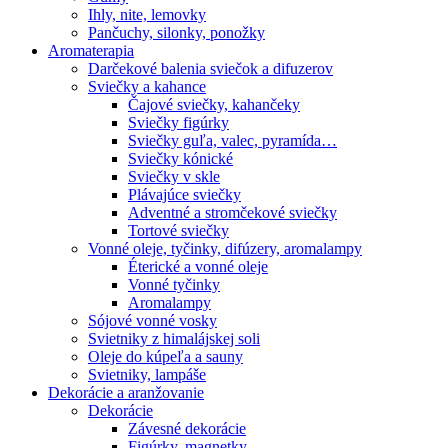
Ihly, nite, lemovky
Pančuchy, silonky, ponožky
Aromaterapia
Darčekové balenia sviečok a difuzerov
Sviečky a kahance
Čajové sviečky, kahančeky
Sviečky figúrky
Sviečky guľa, valec, pyramída…
Sviečky kónické
Sviečky v skle
Plávajúce sviečky
Adventné a stromčekové sviečky
Tortové sviečky
Vonné oleje, tyčinky, difúzery, aromalampy
Éterické a vonné oleje
Vonné tyčinky
Aromalampy
Sójové vonné vosky
Svietniky z himalájskej soli
Oleje do kúpeľa a sauny
Svietniky, lampáše
Dekorácie a aranžovanie
Dekorácie
Závesné dekorácie
Figúrky, magnetky