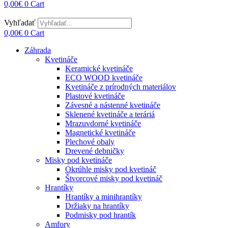
0,00
€
0
Cart
Vyhľadať
0,00
€
0
Cart
Záhrada
Kvetináče
Keramické kvetináče
ECO WOOD kvetináče
Kvetináče z prírodných materiálov
Plastové kvetináče
Závesné a nástenné kvetináče
Sklenené kvetináče a teráriá
Mrazuvdorné kvetináče
Magnetické kvetináče
Plechové obaly
Drevené debničky
Misky pod kvetináče
Okrúhle misky pod kvetináč
Štvorcové misky pod kvetináč
Hrantíky
Hrantíky a minihrantíky
Držiaky na hrantíky
Podmisky pod hrantík
Amfory