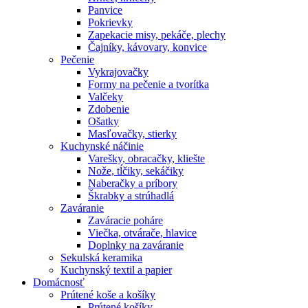
Panvice
Pokrievky
Zapekacie misy, pekáče, plechy
Čajníky, kávovary, konvice
Pečenie
Vykrajovačky
Formy na pečenie a tvorítka
Valčeky
Zdobenie
Ošatky
Masľovačky, stierky
Kuchynské náčinie
Varešky, obracačky, kliešte
Nože, tĺčiky, sekáčiky
Naberačky a príbory
Škrabky a strúhadlá
Zaváranie
Zaváracie poháre
Viečka, otvárače, hlavice
Doplnky na zaváranie
Sekulská keramika
Kuchynský textil a papier
Domácnosť
Prútené koše a košíky
Prútené košíky