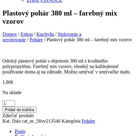
Zľava VIANOCE
Plastový pohár 380 ml – farebný mix
vzorov
Domov
/
Eshop
/
Kuchyňa
/
Stolovanie a
servírovanie
/
Poháre
/ Plastový pohár 380 ml – farebný mix vzorov
Odolný plastový pohár s objemom 380 ml z kvalitného
polypropylénu. Farebný mix vzorov, vhodný na každodenné
používanie doma aj na záhrade. Možno umývať v umývačke riadu.
1,80
€
Na sklade
množstvo
Plastový
Pridať do košíka
pohár
Zdieľať produkt
380
Kat. číslo
cat_nr_5five213546
Kategória
Poháre
ml
–
Popis
farebný