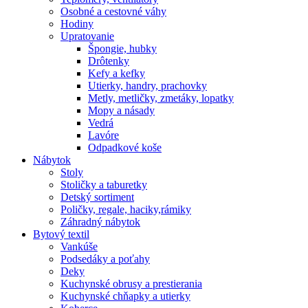
Osobné a cestovné váhy
Hodiny
Upratovanie
Špongie, hubky
Drôtenky
Kefy a kefky
Utierky, handry, prachovky
Metly, metličky, zmetáky, lopatky
Mopy a násady
Vedrá
Lavóre
Odpadkové koše
Nábytok
Stoly
Stoličky a taburetky
Detský sortiment
Poličky, regale, haciky,rámiky
Záhradný nábytok
Bytový textil
Vankúše
Podsedáky a poťahy
Deky
Kuchynské obrusy a prestierania
Kuchynské chňapky a utierky