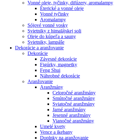
Vonné oleje, tyčinky, difúzery, aromalampy
Éterické a vonné oleje
Vonné tyčinky
Aromalampy
Sójové vonné vosky
Svietniky z himalájskej soli
Oleje do kúpeľa a sauny
Svietniky, lampáše
Dekorácie a aranžovanie
Dekorácie
Závesné dekorácie
Figúrky, magnetky
Feng Shui
Náhrobné dekorácie
Aranžovanie
Aranžmány
Celoročné aranžmány
Smútočné aranžmány
Sviatočné aranžmány
Jarné aranžmány
Jesenné aranžmány
Vianočné aranžmány
Umelé kvety
Vence a ikebany
Doplnky na aranžovanie