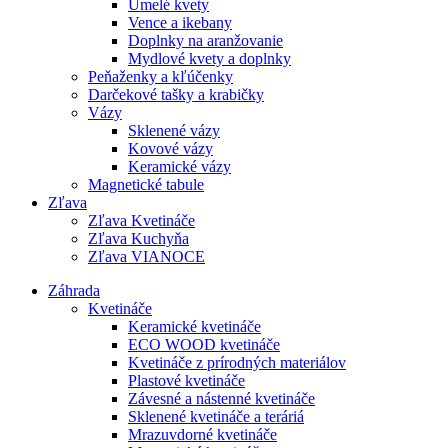
Umelé kvety
Vence a ikebany
Doplnky na aranžovanie
Mydlové kvety a doplnky
Peňaženky a kľúčenky
Darčekové tašky a krabičky
Vázy
Sklenené vázy
Kovové vázy
Keramické vázy
Magnetické tabule
Zľava
Zľava Kvetináče
Zľava Kuchyňa
Zľava VIANOCE
Záhrada
Kvetináče
Keramické kvetináče
ECO WOOD kvetináče
Kvetináče z prírodných materiálov
Plastové kvetináče
Závesné a nástenné kvetináče
Sklenené kvetináče a teráriá
Mrazuvdorné kvetináče