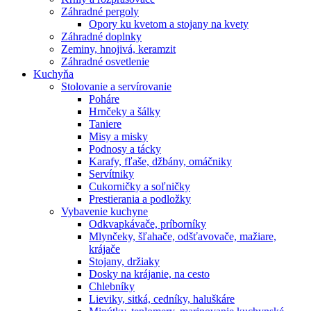
Záhradné pergoly
Opory ku kvetom a stojany na kvety
Záhradné doplnky
Zeminy, hnojivá, keramzit
Záhradné osvetlenie
Kuchyňa
Stolovanie a servírovanie
Poháre
Hrnčeky a šálky
Taniere
Misy a misky
Podnosy a tácky
Karafy, fľaše, džbány, omáčniky
Servítniky
Cukorničky a soľničky
Prestierania a podložky
Vybavenie kuchyne
Odkvapkávače, príborníky
Mlynčeky, šľahače, odšťavovače, mažiare,
krájače
Stojany, držiaky
Dosky na krájanie, na cesto
Chlebníky
Lieviky, sitká, cedníky, haluškáre