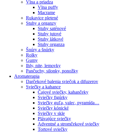
Vlna a priadza
Vlna puffy
Macrame
Rukavice pletené
Stuhy a organzy
Stuhy saténové
Stuhy jutové
Stuhy látkové
Stuhy organza
Šnúry a šnúrky
Rolky
Gumy
Ihly, nite, lemovky
Pančuchy, silonky, ponožky
Aromaterapia
Darčekové balenia sviečok a difuzerov
Sviečky a kahance
Čajové sviečky, kahančeky
Sviečky figúrky
Sviečky guľa, valec, pyramída…
Sviečky kónické
Sviečky v skle
Plávajúce sviečky
Adventné a stromčekové sviečky
Tortové sviečky