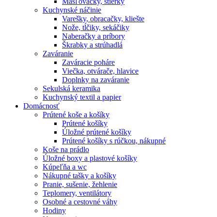
Masľovačky, stierky
Kuchynské náčinie
Varešky, obracačky, kliešte
Nože, tĺčiky, sekáčiky
Naberačky a príbory
Škrabky a strúhadlá
Zaváranie
Zaváracie poháre
Viečka, otvárače, hlavice
Doplnky na zaváranie
Sekulská keramika
Kuchynský textil a papier
Domácnosť
Prútené koše a košíky
Prútené košíky
Úložné prútené košíky
Prútené košíky s rúčkou, nákupné
Koše na prádlo
Úložné boxy a plastové košíky
Kúpeľňa a wc
Nákupné tašky a košíky
Pranie, sušenie, žehlenie
Teplomery, ventilátory
Osobné a cestovné váhy
Hodiny