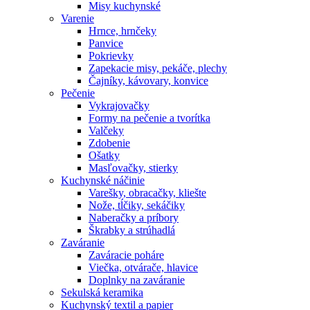
Misy kuchynské
Varenie
Hrnce, hrnčeky
Panvice
Pokrievky
Zapekacie misy, pekáče, plechy
Čajníky, kávovary, konvice
Pečenie
Vykrajovačky
Formy na pečenie a tvorítka
Valčeky
Zdobenie
Ošatky
Masľovačky, stierky
Kuchynské náčinie
Varešky, obracačky, kliešte
Nože, tĺčiky, sekáčiky
Naberačky a príbory
Škrabky a strúhadlá
Zaváranie
Zaváracie poháre
Viečka, otvárače, hlavice
Doplnky na zaváranie
Sekulská keramika
Kuchynský textil a papier