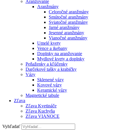
Aranžovanie
Aranžmány
Celoročné aranžmány
Smútočné aranžmány
Sviatočné aranžmány
Jarné aranžmány
Jesenné aranžmány
Vianočné aranžmány
Umelé kvety
Vence a ikebany
Doplnky na aranžovanie
Mydlové kvety a doplnky
Peňaženky a kľúčenky
Darčekové tašky a krabičky
Vázy
Sklenené vázy
Kovové vázy
Keramické vázy
Magnetické tabule
Zľava
Zľava Kvetináče
Zľava Kuchyňa
Zľava VIANOCE
Vyhľadať