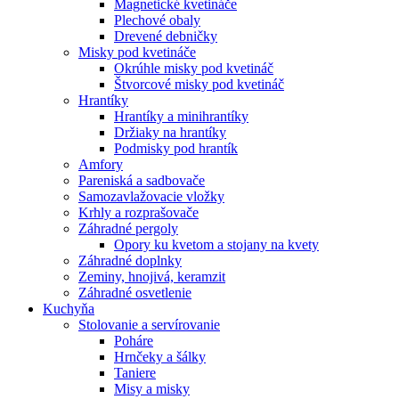
Magnetické kvetináče
Plechové obaly
Drevené debničky
Misky pod kvetináče
Okrúhle misky pod kvetináč
Štvorcové misky pod kvetináč
Hrantíky
Hrantíky a minihrantíky
Držiaky na hrantíky
Podmisky pod hrantík
Amfory
Pareniská a sadbovače
Samozavlažovacie vložky
Krhly a rozprašovače
Záhradné pergoly
Opory ku kvetom a stojany na kvety
Záhradné doplnky
Zeminy, hnojivá, keramzit
Záhradné osvetlenie
Kuchyňa
Stolovanie a servírovanie
Poháre
Hrnčeky a šálky
Taniere
Misy a misky