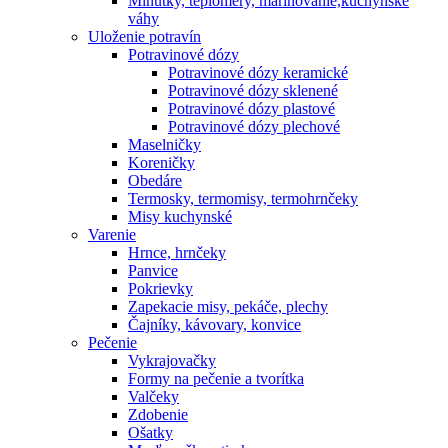
Minútky, teplomery, marinovanie,kuchynské
váhy
Uloženie potravín
Potravinové dózy
Potravinové dózy keramické
Potravinové dózy sklenené
Potravinové dózy plastové
Potravinové dózy plechové
Maselničky
Koreničky
Obedáre
Termosky, termomisy, termohrnčeky
Misy kuchynské
Varenie
Hrnce, hrnčeky
Panvice
Pokrievky
Zapekacie misy, pekáče, plechy
Čajníky, kávovary, konvice
Pečenie
Vykrajovačky
Formy na pečenie a tvorítka
Valčeky
Zdobenie
Ošatky