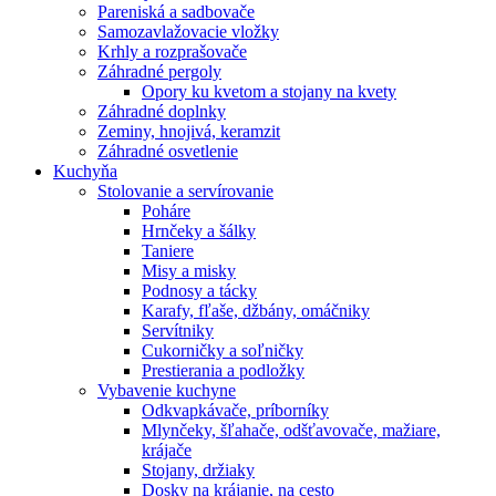
Pareniská a sadbovače
Samozavlažovacie vložky
Krhly a rozprašovače
Záhradné pergoly
Opory ku kvetom a stojany na kvety
Záhradné doplnky
Zeminy, hnojivá, keramzit
Záhradné osvetlenie
Kuchyňa
Stolovanie a servírovanie
Poháre
Hrnčeky a šálky
Taniere
Misy a misky
Podnosy a tácky
Karafy, fľaše, džbány, omáčniky
Servítniky
Cukorničky a soľničky
Prestierania a podložky
Vybavenie kuchyne
Odkvapkávače, príborníky
Mlynčeky, šľahače, odšťavovače, mažiare,
krájače
Stojany, držiaky
Dosky na krájanie, na cesto