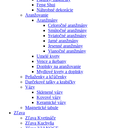
Feng Shui
Náhrobné dekorácie
Aranžovanie
Aranžmány
Celoročné aranžmány
Smútočné aranžmány
Sviatočné aranžmány
Jarné aranžmány
Jesenné aranžmány
Vianočné aranžmány
Umelé kvety
Vence a ikebany
Doplnky na aranžovanie
Mydlové kvety a doplnky
Peňaženky a kľúčenky
Darčekové tašky a krabičky
Vázy
Sklenené vázy
Kovové vázy
Keramické vázy
Magnetické tabule
Zľava
Zľava Kvetináče
Zľava Kuchyňa