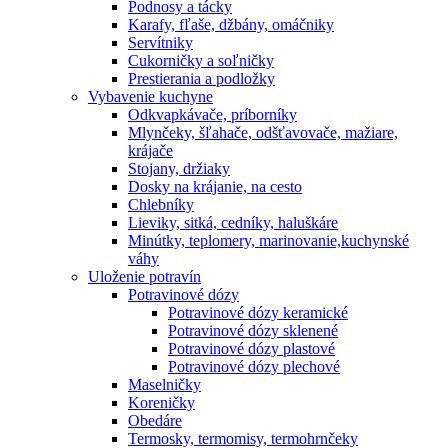
Podnosy a tácky
Karafy, fľaše, džbány, omáčniky
Servítniky
Cukorničky a soľničky
Prestierania a podložky
Vybavenie kuchyne
Odkvapkávače, príborníky
Mlynčeky, šľahače, odšťavovače, mažiare,
krájače
Stojany, držiaky
Dosky na krájanie, na cesto
Chlebníky
Lieviky, sitká, cedníky, haluškáre
Minútky, teplomery, marinovanie,kuchynské
váhy
Uloženie potravín
Potravinové dózy
Potravinové dózy keramické
Potravinové dózy sklenené
Potravinové dózy plastové
Potravinové dózy plechové
Maselničky
Koreničky
Obedáre
Termosky, termomisy, termohrnčeky