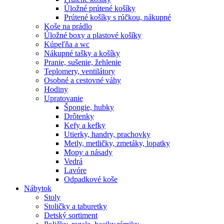
Úložné prútené košíky
Prútené košíky s rúčkou, nákupné
Koše na prádlo
Úložné boxy a plastové košíky
Kúpeľňa a wc
Nákupné tašky a košíky
Pranie, sušenie, žehlenie
Teplomery, ventilátory
Osobné a cestovné váhy
Hodiny
Upratovanie
Špongie, hubky
Drôtenky
Kefy a kefky
Utierky, handry, prachovky
Metly, metličky, zmetáky, lopatky
Mopy a násady
Vedrá
Lavóre
Odpadkové koše
Nábytok
Stoly
Stoličky a taburetky
Detský sortiment