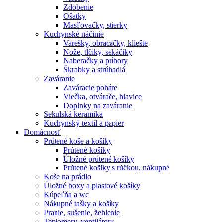
Zdobenie
Ošatky
Masľovačky, stierky
Kuchynské náčinie
Varešky, obracačky, kliešte
Nože, tĺčiky, sekáčiky
Naberačky a príbory
Škrabky a strúhadlá
Zaváranie
Zaváracie poháre
Viečka, otvárače, hlavice
Doplnky na zaváranie
Sekulská keramika
Kuchynský textil a papier
Domácnosť
Prútené koše a košíky
Prútené košíky
Úložné prútené košíky
Prútené košíky s rúčkou, nákupné
Koše na prádlo
Úložné boxy a plastové košíky
Kúpeľňa a wc
Nákupné tašky a košíky
Pranie, sušenie, žehlenie
Teplomery, ventilátory