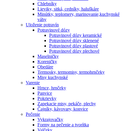
Chlebníky
Lieviky, sitká, cedníky, haluškáre
Minútky, teplomery, marinovanie,kuchynské
váhy
Uloženie potravín
Potravinové dózy
Potravinové dózy keramické
Potravinové dózy sklenené
Potravinové dózy plastové
Potravinové dózy plechové
Maselničky
Koreničky
Obedáre
Termosky, termomisy, termohrnčeky
Misy kuchynské
Varenie
Hrnce, hrnčeky
Panvice
Pokrievky
Zapekacie misy, pekáče, plechy
Čajníky, kávovary, konvice
Pečenie
Vykrajovačky
Formy na pečenie a tvorítka
Valčeky