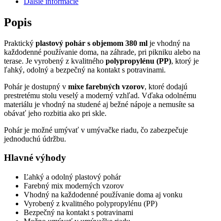
Ďalšie informácie
mix
vzorov
Popis
Praktický
plastový pohár s objemom 380 ml
je vhodný na
každodenné používanie doma, na záhrade, pri pikniku alebo na
terase. Je vyrobený z kvalitného
polypropylénu (PP)
, ktorý je
ľahký, odolný a bezpečný na kontakt s potravinami.
Pohár je dostupný v
mixe farebných vzorov
, ktoré dodajú
prestretému stolu veselý a moderný vzhľad. Vďaka odolnému
materiálu je vhodný na studené aj bežné nápoje a nemusíte sa
obávať jeho rozbitia ako pri skle.
Pohár je možné umývať v umývačke riadu, čo zabezpečuje
jednoduchú údržbu.
Hlavné výhody
Ľahký a odolný plastový pohár
Farebný mix moderných vzorov
Vhodný na každodenné používanie doma aj vonku
Vyrobený z kvalitného polypropylénu (PP)
Bezpečný na kontakt s potravinami