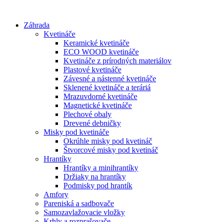
Preskočiť
na
Záhrada
obsah
Kvetináče
Keramické kvetináče
ECO WOOD kvetináče
Kvetináče z prírodných materiálov
Plastové kvetináče
Závesné a nástenné kvetináče
Sklenené kvetináče a teráriá
Mrazuvdorné kvetináče
Magnetické kvetináče
Plechové obaly
Drevené debničky
Misky pod kvetináče
Okrúhle misky pod kvetináč
Štvorcové misky pod kvetináč
Hrantíky
Hrantíky a minihrantíky
Držiaky na hrantíky
Podmisky pod hrantík
Amfory
Pareniská a sadbovače
Samozavlažovacie vložky
Krhly a rozprašovače