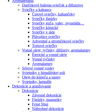
Aromaterapia
Darčekové balenia sviečok a difuzerov
Sviečky a kahance
Čajové sviečky, kahančeky
Sviečky figúrky
Sviečky guľa, valec, pyramída…
Sviečky kónické
Sviečky v skle
Plávajúce sviečky
Adventné a stromčekové sviečky
Tortové sviečky
Vonné oleje, tyčinky, difúzery, aromalampy
Éterické a vonné oleje
Vonné tyčinky
Aromalampy
Sójové vonné vosky
Svietniky z himalájskej soli
Oleje do kúpeľa a sauny
Svietniky, lampáše
Dekorácie a aranžovanie
Dekorácie
Závesné dekorácie
Figúrky, magnetky
Feng Shui
Náhrobné dekorácie