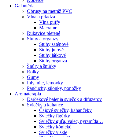
Koberce
Galantéria
Obrusy na metráž PVC
Vlna a priadza
Vlna puffy
Macrame
Rukavice pletené
Stuhy a organzy
Stuhy saténové
Stuhy jutové
Stuhy látkové
Stuhy organza
Šnúry a šnúrky
Rolky
Gumy
Ihly, nite, lemovky
Pančuchy, silonky, ponožky
Aromaterapia
Darčekové balenia sviečok a difuzerov
Sviečky a kahance
Čajové sviečky, kahančeky
Sviečky figúrky
Sviečky guľa, valec, pyramída…
Sviečky kónické
Sviečky v skle