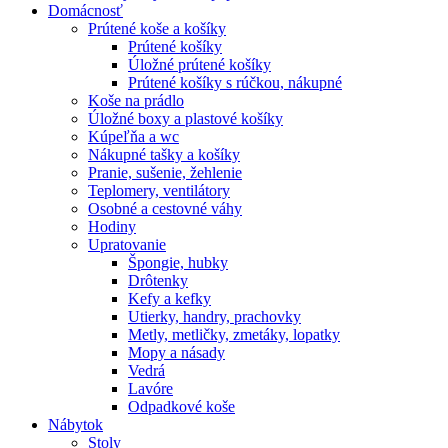
Domácnosť
Prútené koše a košíky
Prútené košíky
Úložné prútené košíky
Prútené košíky s rúčkou, nákupné
Koše na prádlo
Úložné boxy a plastové košíky
Kúpeľňa a wc
Nákupné tašky a košíky
Pranie, sušenie, žehlenie
Teplomery, ventilátory
Osobné a cestovné váhy
Hodiny
Upratovanie
Špongie, hubky
Drôtenky
Kefy a kefky
Utierky, handry, prachovky
Metly, metličky, zmetáky, lopatky
Mopy a násady
Vedrá
Lavóre
Odpadkové koše
Nábytok
Stoly