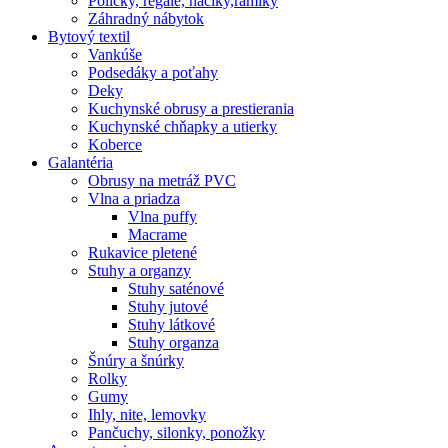
Poličky, regale, haciky,rámiky
Záhradný nábytok
Bytový textil
Vankúše
Podsedáky a poťahy
Deky
Kuchynské obrusy a prestierania
Kuchynské chňapky a utierky
Koberce
Galantéria
Obrusy na metráž PVC
Vlna a priadza
Vlna puffy
Macrame
Rukavice pletené
Stuhy a organzy
Stuhy saténové
Stuhy jutové
Stuhy látkové
Stuhy organza
Šnúry a šnúrky
Rolky
Gumy
Ihly, nite, lemovky
Pančuchy, silonky, ponožky