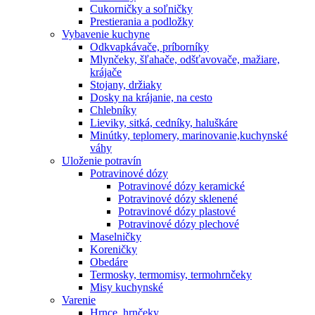
Cukorničky a soľničky
Prestierania a podložky
Vybavenie kuchyne
Odkvapkávače, príborníky
Mlynčeky, šľahače, odšťavovače, mažiare,
krájače
Stojany, držiaky
Dosky na krájanie, na cesto
Chlebníky
Lieviky, sitká, cedníky, haluškáre
Minútky, teplomery, marinovanie,kuchynské
váhy
Uloženie potravín
Potravinové dózy
Potravinové dózy keramické
Potravinové dózy sklenené
Potravinové dózy plastové
Potravinové dózy plechové
Maselničky
Koreničky
Obedáre
Termosky, termomisy, termohrnčeky
Misy kuchynské
Varenie
Hrnce, hrnčeky