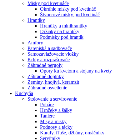
Misky pod kvetináče
Okrúhle misky pod kvetináč
Štvorcové misky pod kvetináč
Hrantíky
Hrantíky a minihrantíky
Držiaky na hrantíky
Podmisky pod hrantík
Amfory
Pareniská a sadbovače
Samozavlažovacie vložky
Krhly a rozprašovače
Záhradné pergoly
Opory ku kvetom a stojany na kvety
Záhradné doplnky
Zeminy, hnojivá, keramzit
Záhradné osvetlenie
Kuchyňa
Stolovanie a servírovanie
Poháre
Hrnčeky a šálky
Taniere
Misy a misky
Podnosy a tácky
Karafy, fľaše, džbány, omáčniky
Servítniky