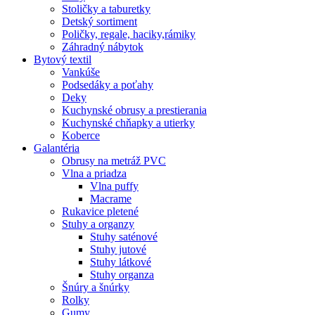
Stoličky a taburetky
Detský sortiment
Poličky, regale, haciky,rámiky
Záhradný nábytok
Bytový textil
Vankúše
Podsedáky a poťahy
Deky
Kuchynské obrusy a prestierania
Kuchynské chňapky a utierky
Koberce
Galantéria
Obrusy na metráž PVC
Vlna a priadza
Vlna puffy
Macrame
Rukavice pletené
Stuhy a organzy
Stuhy saténové
Stuhy jutové
Stuhy látkové
Stuhy organza
Šnúry a šnúrky
Rolky
Gumy