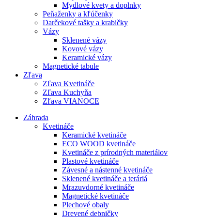
Mydlové kvety a doplnky
Peňaženky a kľúčenky
Darčekové tašky a krabičky
Vázy
Sklenené vázy
Kovové vázy
Keramické vázy
Magnetické tabule
Zľava
Zľava Kvetináče
Zľava Kuchyňa
Zľava VIANOCE
Záhrada
Kvetináče
Keramické kvetináče
ECO WOOD kvetináče
Kvetináče z prírodných materiálov
Plastové kvetináče
Závesné a nástenné kvetináče
Sklenené kvetináče a teráriá
Mrazuvdorné kvetináče
Magnetické kvetináče
Plechové obaly
Drevené debničky