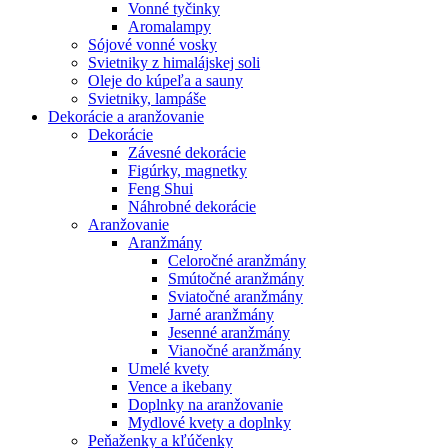
Vonné tyčinky
Aromalampy
Sójové vonné vosky
Svietniky z himalájskej soli
Oleje do kúpeľa a sauny
Svietniky, lampáše
Dekorácie a aranžovanie
Dekorácie
Závesné dekorácie
Figúrky, magnetky
Feng Shui
Náhrobné dekorácie
Aranžovanie
Aranžmány
Celoročné aranžmány
Smútočné aranžmány
Sviatočné aranžmány
Jarné aranžmány
Jesenné aranžmány
Vianočné aranžmány
Umelé kvety
Vence a ikebany
Doplnky na aranžovanie
Mydlové kvety a doplnky
Peňaženky a kľúčenky