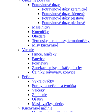
Uloženie potravín
Potravinové dózy
Potravinové dózy keramické
Potravinové dózy sklenené
Potravinové dózy plastové
Potravinové dózy plechové
Maselničky
Koreničky
Obedáre
Termosky, termomisy, termohrnčeky
Misy kuchynské
Varenie
Hrnce, hrnčeky
Panvice
Pokrievky
Zapekacie misy, pekáče, plechy
Čajníky, kávovary, konvice
Pečenie
Vykrajovačky
Formy na pečenie a tvorítka
Valčeky
Zdobenie
Ošatky
Masľovačky, stierky
Kuchynské náčinie