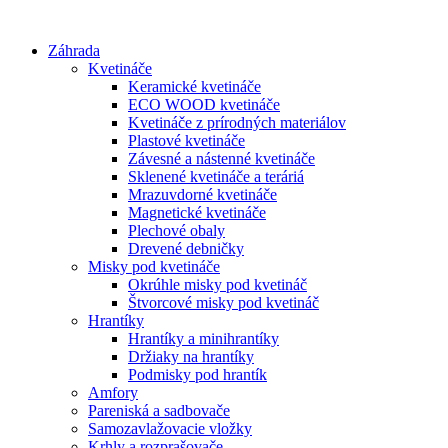
Preskočiť
na
Záhrada
obsah
Kvetináče
Keramické kvetináče
ECO WOOD kvetináče
Kvetináče z prírodných materiálov
Plastové kvetináče
Závesné a nástenné kvetináče
Sklenené kvetináče a teráriá
Mrazuvdorné kvetináče
Magnetické kvetináče
Plechové obaly
Drevené debničky
Misky pod kvetináče
Okrúhle misky pod kvetináč
Štvorcové misky pod kvetináč
Hrantíky
Hrantíky a minihrantíky
Držiaky na hrantíky
Podmisky pod hrantík
Amfory
Pareniská a sadbovače
Samozavlažovacie vložky
Krhly a rozprašovače