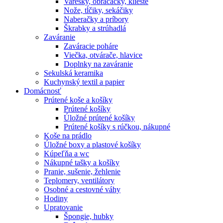
Varešky, obracačky, kliešte
Nože, tĺčiky, sekáčiky
Naberačky a príbory
Škrabky a strúhadlá
Zaváranie
Zaváracie poháre
Viečka, otvárače, hlavice
Doplnky na zaváranie
Sekulská keramika
Kuchynský textil a papier
Domácnosť
Prútené koše a košíky
Prútené košíky
Úložné prútené košíky
Prútené košíky s rúčkou, nákupné
Koše na prádlo
Úložné boxy a plastové košíky
Kúpeľňa a wc
Nákupné tašky a košíky
Pranie, sušenie, žehlenie
Teplomery, ventilátory
Osobné a cestovné váhy
Hodiny
Upratovanie
Špongie, hubky