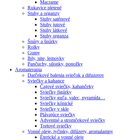
Macrame
Rukavice pletené
Stuhy a organzy
Stuhy saténové
Stuhy jutové
Stuhy látkové
Stuhy organza
Šnúry a šnúrky
Rolky
Gumy
Ihly, nite, lemovky
Pančuchy, silonky, ponožky
Aromaterapia
Darčekové balenia sviečok a difuzerov
Sviečky a kahance
Čajové sviečky, kahančeky
Sviečky figúrky
Sviečky guľa, valec, pyramída…
Sviečky kónické
Sviečky v skle
Plávajúce sviečky
Adventné a stromčekové sviečky
Tortové sviečky
Vonné oleje, tyčinky, difúzery, aromalampy
Éterické a vonné oleje