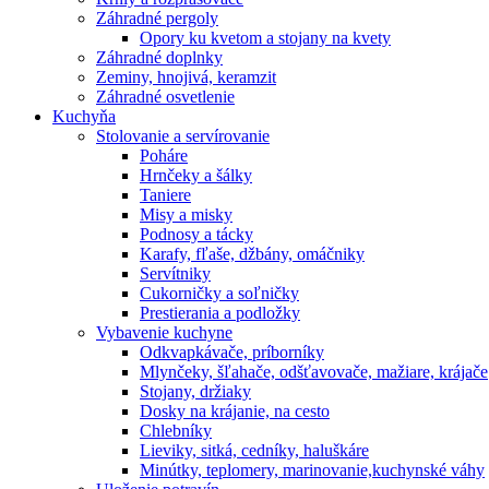
Záhradné pergoly
Opory ku kvetom a stojany na kvety
Záhradné doplnky
Zeminy, hnojivá, keramzit
Záhradné osvetlenie
Kuchyňa
Stolovanie a servírovanie
Poháre
Hrnčeky a šálky
Taniere
Misy a misky
Podnosy a tácky
Karafy, fľaše, džbány, omáčniky
Servítniky
Cukorničky a soľničky
Prestierania a podložky
Vybavenie kuchyne
Odkvapkávače, príborníky
Mlynčeky, šľahače, odšťavovače, mažiare, krájače
Stojany, držiaky
Dosky na krájanie, na cesto
Chlebníky
Lieviky, sitká, cedníky, haluškáre
Minútky, teplomery, marinovanie,kuchynské váhy