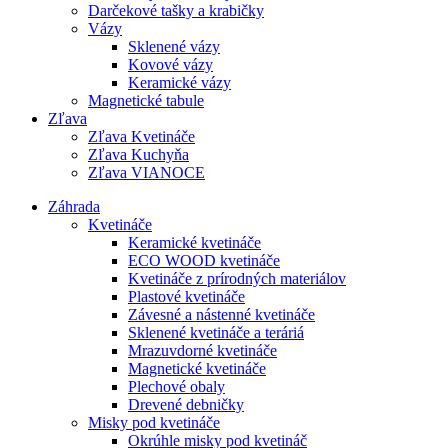
Darčekové tašky a krabičky
Vázy
Sklenené vázy
Kovové vázy
Keramické vázy
Magnetické tabule
Zľava
Zľava Kvetináče
Zľava Kuchyňa
Zľava VIANOCE
Záhrada
Kvetináče
Keramické kvetináče
ECO WOOD kvetináče
Kvetináče z prírodných materiálov
Plastové kvetináče
Závesné a nástenné kvetináče
Sklenené kvetináče a teráriá
Mrazuvdorné kvetináče
Magnetické kvetináče
Plechové obaly
Drevené debničky
Misky pod kvetináče
Okrúhle misky pod kvetináč