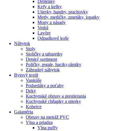
Drôtenky
Kefy a kefky
Utierky, handry, prachovky
Metly, metličky, zmetáky, lopatky
Mopy a násady
Vedrá
Lavóre
Odpadkové koše
Nábytok
Stoly
Stoličky a taburetky
Detský sortiment
Poličky, regale, haciky,rámiky
Záhradný nábytok
Bytový textil
Vankúše
Podsedáky a poťahy
Deky
Kuchynské obrusy a prestierania
Kuchynské chňapky a utierky
Koberce
Galantéria
Obrusy na metráž PVC
Vlna a priadza
Vlna puffy