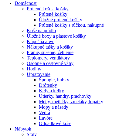
Domácnosť
Prútené koše a košíky
Prútené košíky
Úložné prútené košíky
Prútené košíky s rúčkou, nákupné
Koše na prádlo
Úložné boxy a plastové košíky
Kúpeľňa a wc
Nákupné tašky a košíky
Pranie, sušenie, žehlenie
Teplomery, ventilátory
Osobné a cestovné váhy
Hodiny
Upratovanie
Špongie, hubky
Drôtenky
Kefy a kefky
Utierky, handry, prachovky
Metly, metličky, zmetáky, lopatky
Mopy a násady
Vedrá
Lavóre
Odpadkové koše
Nábytok
Stoly