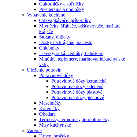
Cukorničky a soľničky
Prestierania a podložky
Vybavenie kuchyne
Odkvapkávače, príborníky
Mlynčeky, šľahače, odšťavovače, mažiare,
krájače
Stojany, držiaky
Dosky na krájanie, na cesto
Chlebníky
Lieviky, sitká, cedníky, haluškáre
Minútky, teplomery, marinovanie,kuchynské
váhy
Uloženie potravín
Potravinové dózy
Potravinové dózy keramické
Potravinové dózy sklenené
Potravinové dózy plastové
Potravinové dózy plechové
Maselničky
Koreničky
Obedáre
Termosky, termomisy, termohrnčeky
Misy kuchynské
Varenie
Hrnce, hrnčeky