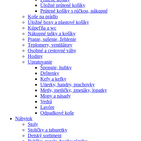
Úložné prútené košíky
Prútené košíky s rúčkou, nákupné
Koše na prádlo
Úložné boxy a plastové košíky
Kúpeľňa a wc
Nákupné tašky a košíky
Pranie, sušenie, žehlenie
Teplomery, ventilátory
Osobné a cestovné váhy
Hodiny
Upratovanie
Špongie, hubky
Drôtenky
Kefy a kefky
Utierky, handry, prachovky
Metly, metličky, zmetáky, lopatky
Mopy a násady
Vedrá
Lavóre
Odpadkové koše
Nábytok
Stoly
Stoličky a taburetky
Detský sortiment