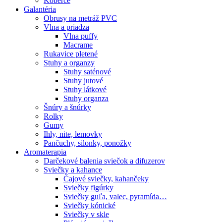
Koberce
Galantéria
Obrusy na metráž PVC
Vlna a priadza
Vlna puffy
Macrame
Rukavice pletené
Stuhy a organzy
Stuhy saténové
Stuhy jutové
Stuhy látkové
Stuhy organza
Šnúry a šnúrky
Rolky
Gumy
Ihly, nite, lemovky
Pančuchy, silonky, ponožky
Aromaterapia
Darčekové balenia sviečok a difuzerov
Sviečky a kahance
Čajové sviečky, kahančeky
Sviečky figúrky
Sviečky guľa, valec, pyramída…
Sviečky kónické
Sviečky v skle