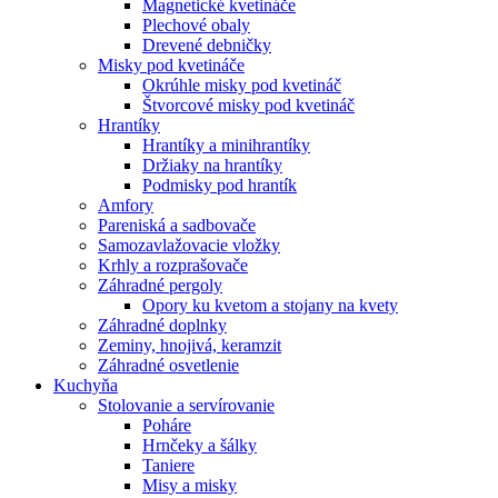
Magnetické kvetináče
Plechové obaly
Drevené debničky
Misky pod kvetináče
Okrúhle misky pod kvetináč
Štvorcové misky pod kvetináč
Hrantíky
Hrantíky a minihrantíky
Držiaky na hrantíky
Podmisky pod hrantík
Amfory
Pareniská a sadbovače
Samozavlažovacie vložky
Krhly a rozprašovače
Záhradné pergoly
Opory ku kvetom a stojany na kvety
Záhradné doplnky
Zeminy, hnojivá, keramzit
Záhradné osvetlenie
Kuchyňa
Stolovanie a servírovanie
Poháre
Hrnčeky a šálky
Taniere
Misy a misky