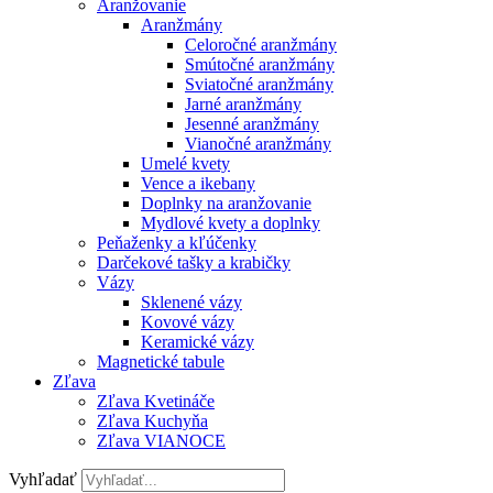
Aranžovanie
Aranžmány
Celoročné aranžmány
Smútočné aranžmány
Sviatočné aranžmány
Jarné aranžmány
Jesenné aranžmány
Vianočné aranžmány
Umelé kvety
Vence a ikebany
Doplnky na aranžovanie
Mydlové kvety a doplnky
Peňaženky a kľúčenky
Darčekové tašky a krabičky
Vázy
Sklenené vázy
Kovové vázy
Keramické vázy
Magnetické tabule
Zľava
Zľava Kvetináče
Zľava Kuchyňa
Zľava VIANOCE
Vyhľadať