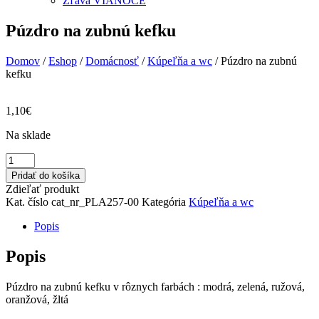
Zľava VIANOCE
Púzdro na zubnú kefku
Domov
/
Eshop
/
Domácnosť
/
Kúpeľňa a wc
/ Púzdro na zubnú
kefku
1,10
€
Na sklade
množstvo
Púzdro
Pridať do košíka
na
Zdieľať produkt
zubnú
Kat. číslo
cat_nr_PLA257-00
Kategória
Kúpeľňa a wc
kefku
Popis
Popis
Púzdro na zubnú kefku v rôznych farbách : modrá, zelená, ružová,
oranžová, žltá