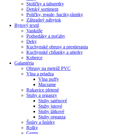
Stoličky a taburetky
Detský sortiment
Poličky, regale, haciky,rámiky
Záhradný nábytok
Bytový textil
Vankúše
Podsedáky a poťahy
Deky
Kuchynské obrusy a prestierania
Kuchynské chňapky a utierky
Koberce
Galantéria
Obrusy na metráž PVC
Vlna a priadza
Vlna puffy
Macrame
Rukavice pletené
Stuhy a organzy
Stuhy saténové
Stuhy jutové
Stuhy látkové
Stuhy organza
Šnúry a šnúrky
Rolky
Gumy