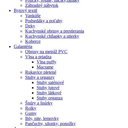
Poličky, regale, haciky,rámiky
Záhradný nábytok
Bytový textil
Vankúše
Podsedáky a poťahy
Deky
Kuchynské obrusy a prestierania
Kuchynské chňapky a utierky
Koberce
Galantéria
Obrusy na metráž PVC
Vlna a priadza
Vlna puffy
Macrame
Rukavice pletené
Stuhy a organzy
Stuhy saténové
Stuhy jutové
Stuhy látkové
Stuhy organza
Šnúry a šnúrky
Rolky
Gumy
Ihly, nite, lemovky
Pančuchy, silonky, ponožky