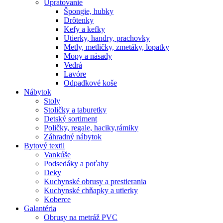
Upratovanie
Špongie, hubky
Drôtenky
Kefy a kefky
Utierky, handry, prachovky
Metly, metličky, zmetáky, lopatky
Mopy a násady
Vedrá
Lavóre
Odpadkové koše
Nábytok
Stoly
Stoličky a taburetky
Detský sortiment
Poličky, regale, haciky,rámiky
Záhradný nábytok
Bytový textil
Vankúše
Podsedáky a poťahy
Deky
Kuchynské obrusy a prestierania
Kuchynské chňapky a utierky
Koberce
Galantéria
Obrusy na metráž PVC