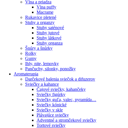
Vlna a priadza
Vlna puffy
Macrame
Rukavice pletené
Stuhy a organzy
Stuhy saténové
Stuhy jutové
Stuhy látkové
Stuhy organza
Šnúry a šnúrky
Rolky
Gumy
Ihly, nite, lemovky
Pančuchy, silonky, ponožky
Aromaterapia
Darčekové balenia sviečok a difuzerov
Sviečky a kahance
Čajové sviečky, kahančeky
Sviečky figúrky
Sviečky guľa, valec, pyramída…
Sviečky kónické
Sviečky v skle
Plávajúce sviečky
Adventné a stromčekové sviečky
Tortové sviečky