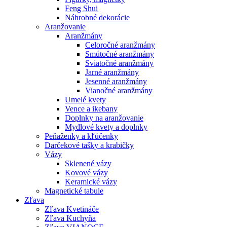
Feng Shui
Náhrobné dekorácie
Aranžovanie
Aranžmány
Celoročné aranžmány
Smútočné aranžmány
Sviatočné aranžmány
Jarné aranžmány
Jesenné aranžmány
Vianočné aranžmány
Umelé kvety
Vence a ikebany
Doplnky na aranžovanie
Mydlové kvety a doplnky
Peňaženky a kľúčenky
Darčekové tašky a krabičky
Vázy
Sklenené vázy
Kovové vázy
Keramické vázy
Magnetické tabule
Zľava
Zľava Kvetináče
Zľava Kuchyňa