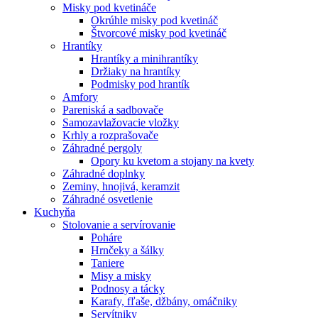
Misky pod kvetináče
Okrúhle misky pod kvetináč
Štvorcové misky pod kvetináč
Hrantíky
Hrantíky a minihrantíky
Držiaky na hrantíky
Podmisky pod hrantík
Amfory
Pareniská a sadbovače
Samozavlažovacie vložky
Krhly a rozprašovače
Záhradné pergoly
Opory ku kvetom a stojany na kvety
Záhradné doplnky
Zeminy, hnojivá, keramzit
Záhradné osvetlenie
Kuchyňa
Stolovanie a servírovanie
Poháre
Hrnčeky a šálky
Taniere
Misy a misky
Podnosy a tácky
Karafy, fľaše, džbány, omáčniky
Servítniky