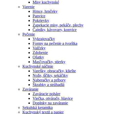
Misy kuchynské
Varenie
Hrnce, hrnčeky
Panvice
Pokrievky
Zapekacie misy, pekáče, plechy
Čajníky, kávovary, konvice
Pečenie
Vykrajovačky
Formy na pečenie a tvorítka
Valčeky
Zdobenie
Ošatky
Masľovačky, stierky
Kuchynské náčinie
Varešky, obracačky, kliešte
Nože, tĺčiky, sekáčiky
Naberačky a príbory
Škrabky a strúhadlá
Zaváranie
Zaváracie poháre
Viečka, otvárače, hlavice
Doplnky na zaváranie
Sekulská keramika
Kuchynský textil a papier