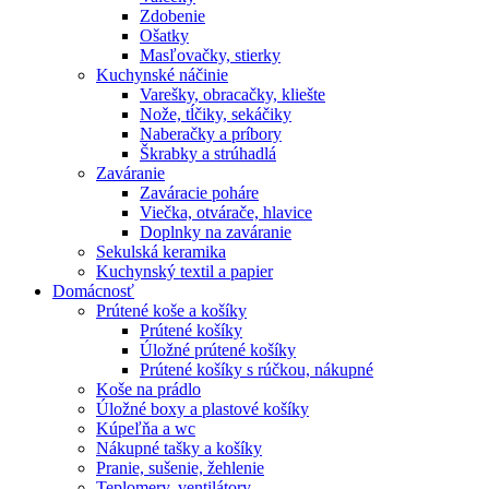
Zdobenie
Ošatky
Masľovačky, stierky
Kuchynské náčinie
Varešky, obracačky, kliešte
Nože, tĺčiky, sekáčiky
Naberačky a príbory
Škrabky a strúhadlá
Zaváranie
Zaváracie poháre
Viečka, otvárače, hlavice
Doplnky na zaváranie
Sekulská keramika
Kuchynský textil a papier
Domácnosť
Prútené koše a košíky
Prútené košíky
Úložné prútené košíky
Prútené košíky s rúčkou, nákupné
Koše na prádlo
Úložné boxy a plastové košíky
Kúpeľňa a wc
Nákupné tašky a košíky
Pranie, sušenie, žehlenie
Teplomery, ventilátory