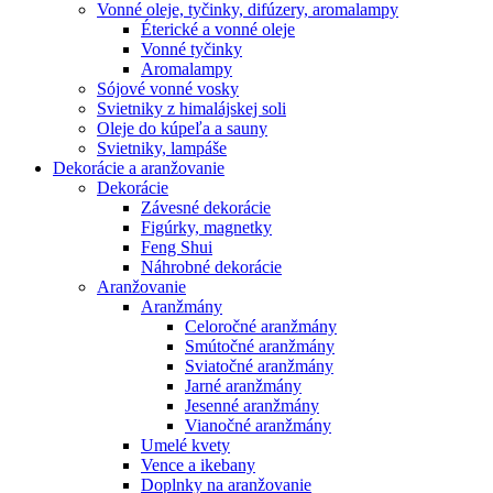
Vonné oleje, tyčinky, difúzery, aromalampy
Éterické a vonné oleje
Vonné tyčinky
Aromalampy
Sójové vonné vosky
Svietniky z himalájskej soli
Oleje do kúpeľa a sauny
Svietniky, lampáše
Dekorácie a aranžovanie
Dekorácie
Závesné dekorácie
Figúrky, magnetky
Feng Shui
Náhrobné dekorácie
Aranžovanie
Aranžmány
Celoročné aranžmány
Smútočné aranžmány
Sviatočné aranžmány
Jarné aranžmány
Jesenné aranžmány
Vianočné aranžmány
Umelé kvety
Vence a ikebany
Doplnky na aranžovanie