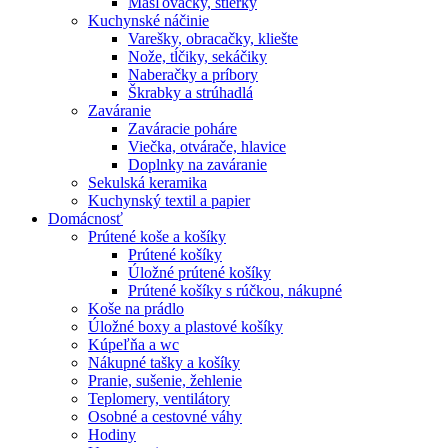
Masľovačky, stierky
Kuchynské náčinie
Varešky, obracačky, kliešte
Nože, tĺčiky, sekáčiky
Naberačky a príbory
Škrabky a strúhadlá
Zaváranie
Zaváracie poháre
Viečka, otvárače, hlavice
Doplnky na zaváranie
Sekulská keramika
Kuchynský textil a papier
Domácnosť
Prútené koše a košíky
Prútené košíky
Úložné prútené košíky
Prútené košíky s rúčkou, nákupné
Koše na prádlo
Úložné boxy a plastové košíky
Kúpeľňa a wc
Nákupné tašky a košíky
Pranie, sušenie, žehlenie
Teplomery, ventilátory
Osobné a cestovné váhy
Hodiny