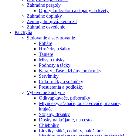
Záhradné pergoly
Opory ku kvetom a stojany na kvety
Záhradné doplnky
Zeminy, hnojivá, keramzit
Záhradné osvetlenie
Kuchyňa
Stolovanie a servírovanie
Poháre
Hrnčeky a šálky
Taniere
Misy a misky
Podnosy a tácky
Karafy, fľaše, džbány, omáčniky
Servítniky
Cukorničky a soľničky
Prestierania a podložky
Vybavenie kuchyne
Odkvapkávače, príborníky
Mlynčeky, šľahače, odšťavovače, mažiare,
krájače
Stojany, držiaky
Dosky na krájanie, na cesto
Chlebníky
Lieviky, sitká, cedníky, haluškáre