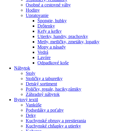
Osobné a cestovné váhy
Hodiny
Upratovanie
Špongie, hubky
Drôtenky
Kefy a kefky
Utierky, handry, prachovky
Metly, metličky, zmetáky, lopatky
Mopy a násady
Vedrá
Lavóre
Odpadkové koše
Nábytok
Stoly
Stoličky a taburetky
Detský sortiment
Poličky, regale, haciky,rámiky
Záhradný nábytok
Bytový textil
Vankúše
Podsedáky a poťahy
Deky
Kuchynské obrusy a prestierania
Kuchynské chňapky a utierky