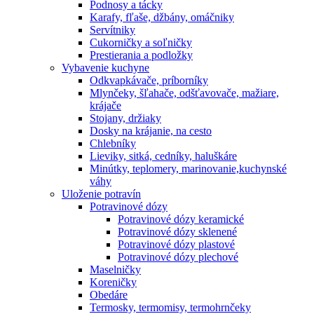
Podnosy a tácky
Karafy, fľaše, džbány, omáčniky
Servítniky
Cukorničky a soľničky
Prestierania a podložky
Vybavenie kuchyne
Odkvapkávače, príborníky
Mlynčeky, šľahače, odšťavovače, mažiare,
krájače
Stojany, držiaky
Dosky na krájanie, na cesto
Chlebníky
Lieviky, sitká, cedníky, haluškáre
Minútky, teplomery, marinovanie,kuchynské
váhy
Uloženie potravín
Potravinové dózy
Potravinové dózy keramické
Potravinové dózy sklenené
Potravinové dózy plastové
Potravinové dózy plechové
Maselničky
Koreničky
Obedáre
Termosky, termomisy, termohrnčeky