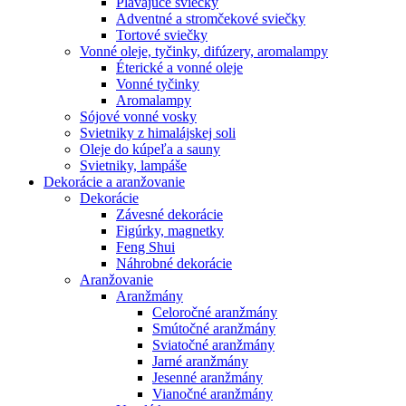
Plávajúce sviečky
Adventné a stromčekové sviečky
Tortové sviečky
Vonné oleje, tyčinky, difúzery, aromalampy
Éterické a vonné oleje
Vonné tyčinky
Aromalampy
Sójové vonné vosky
Svietniky z himalájskej soli
Oleje do kúpeľa a sauny
Svietniky, lampáše
Dekorácie a aranžovanie
Dekorácie
Závesné dekorácie
Figúrky, magnetky
Feng Shui
Náhrobné dekorácie
Aranžovanie
Aranžmány
Celoročné aranžmány
Smútočné aranžmány
Sviatočné aranžmány
Jarné aranžmány
Jesenné aranžmány
Vianočné aranžmány