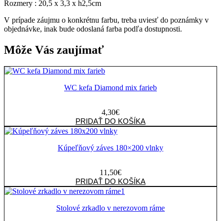
Rozmery : 20,5 x 3,3 x h2,5cm
V prípade záujmu o konkrétnu farbu, treba uviesť do poznámky v
objednávke, inak bude odoslaná farba podľa dostupnosti.
Môže Vás zaujímať
WC kefa Diamond mix farieb
4,30
€
množstvo
PRIDAŤ DO KOŠÍKA
WC
kefa
Diamond
Kúpeľňový záves 180×200 vlnky
mix
farieb
11,50
€
množstvo
PRIDAŤ DO KOŠÍKA
Kúpeľňový
záves
180x200
Stolové zrkadlo v nerezovom ráme
vlnky