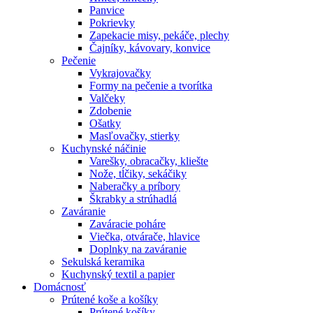
Panvice
Pokrievky
Zapekacie misy, pekáče, plechy
Čajníky, kávovary, konvice
Pečenie
Vykrajovačky
Formy na pečenie a tvorítka
Valčeky
Zdobenie
Ošatky
Masľovačky, stierky
Kuchynské náčinie
Varešky, obracačky, kliešte
Nože, tĺčiky, sekáčiky
Naberačky a príbory
Škrabky a strúhadlá
Zaváranie
Zaváracie poháre
Viečka, otvárače, hlavice
Doplnky na zaváranie
Sekulská keramika
Kuchynský textil a papier
Domácnosť
Prútené koše a košíky
Prútené košíky