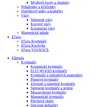
Mydlové kvety a doplnky
Peňaženky a kľúčenky
Darčekové tašky a krabičky
Vázy
Sklenené vázy
Kovové vázy
Keramické vázy
Magnetické tabule
Zľava
Zľava Kvetináče
Zľava Kuchyňa
Zľava VIANOCE
Záhrada
Kvetináče
Keramické kvetináče
ECO WOOD kvetináče
Kvetináče z prírodných materiálov
Plastové kvetináče
Závesné a nástenné kvetináče
Sklenené kvetináče a teráriá
Mrazuvdorné kvetináče
Magnetické kvetináče
Plechové obaly
Drevené debničky