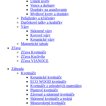
Umelé kvety
Vence a ikebany
Doplnky na aranžovanie
Mydlové kvety a doplnky
Peňaženky a kľúčenky
Darčekové tašky a krabičky
Vázy
Sklenené vázy
Kovové vázy
Keramické vázy
Magnetické tabule
Zľava
Zľava Kvetináče
Zľava Kuchyňa
Zľava VIANOCE
Záhrada
Kvetináče
Keramické kvetináče
ECO WOOD kvetináče
Kvetináče z prírodných materiálov
Plastové kvetináče
Závesné a nástenné kvetináče
Sklenené kvetináče a teráriá
Mrazuvdorné kvetináče