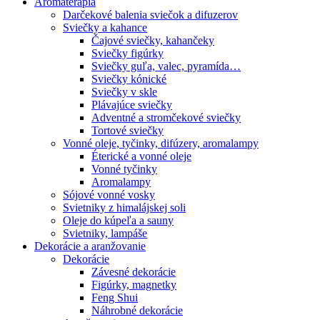
Aromaterapia
Darčekové balenia sviečok a difuzerov
Sviečky a kahance
Čajové sviečky, kahančeky
Sviečky figúrky
Sviečky guľa, valec, pyramída…
Sviečky kónické
Sviečky v skle
Plávajúce sviečky
Adventné a stromčekové sviečky
Tortové sviečky
Vonné oleje, tyčinky, difúzery, aromalampy
Éterické a vonné oleje
Vonné tyčinky
Aromalampy
Sójové vonné vosky
Svietniky z himalájskej soli
Oleje do kúpeľa a sauny
Svietniky, lampáše
Dekorácie a aranžovanie
Dekorácie
Závesné dekorácie
Figúrky, magnetky
Feng Shui
Náhrobné dekorácie