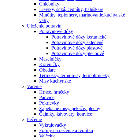
Chlebníky
Lieviky, sitká, cedníky, haluškáre
Minútky, teplomery, marinovanie,kuchynské
váhy
Uloženie potravín
Potravinové dózy
Potravinové dózy keramické
Potravinové dózy sklenené
Potravinové dózy plastové
Potravinové dózy plechové
Maselničky
Koreničky
Obedáre
Termosky, termomisy, termohrnčeky
Misy kuchynské
Varenie
Hrnce, hrnčeky
Panvice
Pokrievky
Zapekacie misy, pekáče, plechy
Čajníky, kávovary, konvice
Pečenie
Vykrajovačky
Formy na pečenie a tvorítka
Valčeky