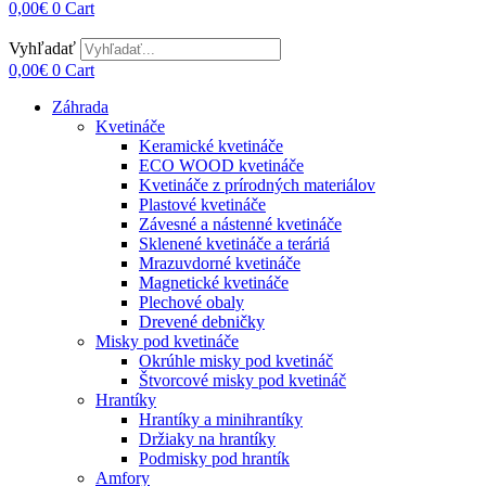
0,00
€
0
Cart
Vyhľadať
0,00
€
0
Cart
Záhrada
Kvetináče
Keramické kvetináče
ECO WOOD kvetináče
Kvetináče z prírodných materiálov
Plastové kvetináče
Závesné a nástenné kvetináče
Sklenené kvetináče a teráriá
Mrazuvdorné kvetináče
Magnetické kvetináče
Plechové obaly
Drevené debničky
Misky pod kvetináče
Okrúhle misky pod kvetináč
Štvorcové misky pod kvetináč
Hrantíky
Hrantíky a minihrantíky
Držiaky na hrantíky
Podmisky pod hrantík
Amfory