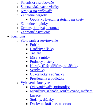
Pareniská a sadbovače
Samozavlažovacie vložky
Krhly a rozprašovače
Záhradné pergoly
Opory ku kvetom a stojany na kvety
Záhradné doplnky
Zeminy, hnojivá, keramzit
Záhradné osvetlenie
Kuchyňa
Stolovanie a servírovanie
Poháre
Hrnčeky a šálky
Taniere
Misy a misky
Podnosy a tácky
Karafy, fľaše, džbány, omáčniky
Servítniky
Cukorničky a soľničky
Prestierania a podložky
Vybavenie kuchyne
Odkvapkávače, príborníky
Mlynčeky, šľahače, odšťavovače, mažiare,
krájače
Stojany, držiaky
Dosky na krájanie, na cesto