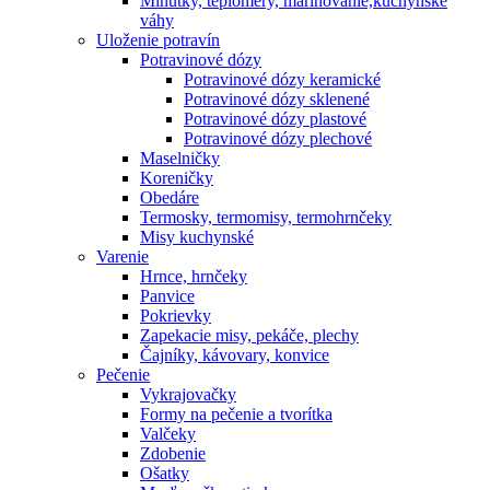
Minútky, teplomery, marinovanie,kuchynské
váhy
Uloženie potravín
Potravinové dózy
Potravinové dózy keramické
Potravinové dózy sklenené
Potravinové dózy plastové
Potravinové dózy plechové
Maselničky
Koreničky
Obedáre
Termosky, termomisy, termohrnčeky
Misy kuchynské
Varenie
Hrnce, hrnčeky
Panvice
Pokrievky
Zapekacie misy, pekáče, plechy
Čajníky, kávovary, konvice
Pečenie
Vykrajovačky
Formy na pečenie a tvorítka
Valčeky
Zdobenie
Ošatky