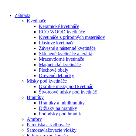
Preskočiť
na
Záhrada
obsah
Kvetináče
Keramické kvetináče
ECO WOOD kvetináče
Kvetináče z prírodných materiálov
Plastové kvetináče
Závesné a nástenné kvetináče
Sklenené kvetináče a teráriá
Mrazuvdorné kvetináče
Magnetické kvetináče
Plechové obaly
Drevené debničky
Misky pod kvetináče
Okrúhle misky pod kvetináč
Štvorcové misky pod kvetináč
Hrantíky
Hrantíky a minihrantíky
Držiaky na hrantíky
Podmisky pod hrantík
Amfory
Pareniská a sadbovače
Samozavlažovacie vložky
Krhly a rozprašovače