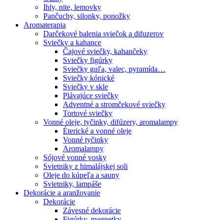
Ihly, nite, lemovky
Pančuchy, silonky, ponožky
Aromaterapia
Darčekové balenia sviečok a difuzerov
Sviečky a kahance
Čajové sviečky, kahančeky
Sviečky figúrky
Sviečky guľa, valec, pyramída…
Sviečky kónické
Sviečky v skle
Plávajúce sviečky
Adventné a stromčekové sviečky
Tortové sviečky
Vonné oleje, tyčinky, difúzery, aromalampy
Éterické a vonné oleje
Vonné tyčinky
Aromalampy
Sójové vonné vosky
Svietniky z himalájskej soli
Oleje do kúpeľa a sauny
Svietniky, lampáše
Dekorácie a aranžovanie
Dekorácie
Závesné dekorácie
Figúrky, magnetky