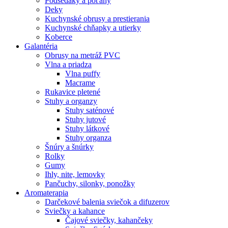
Podsedáky a poťahy
Deky
Kuchynské obrusy a prestierania
Kuchynské chňapky a utierky
Koberce
Galantéria
Obrusy na metráž PVC
Vlna a priadza
Vlna puffy
Macrame
Rukavice pletené
Stuhy a organzy
Stuhy saténové
Stuhy jutové
Stuhy látkové
Stuhy organza
Šnúry a šnúrky
Rolky
Gumy
Ihly, nite, lemovky
Pančuchy, silonky, ponožky
Aromaterapia
Darčekové balenia sviečok a difuzerov
Sviečky a kahance
Čajové sviečky, kahančeky