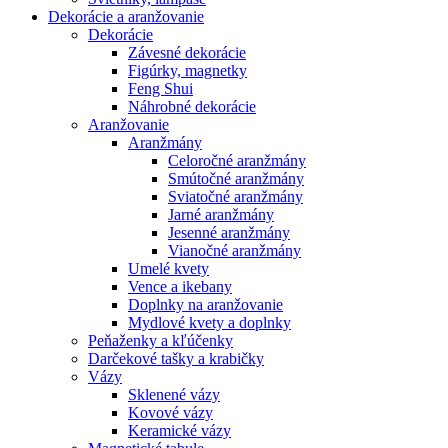
Dekorácie a aranžovanie
Dekorácie
Závesné dekorácie
Figúrky, magnetky
Feng Shui
Náhrobné dekorácie
Aranžovanie
Aranžmány
Celoročné aranžmány
Smútočné aranžmány
Sviatočné aranžmány
Jarné aranžmány
Jesenné aranžmány
Vianočné aranžmány
Umelé kvety
Vence a ikebany
Doplnky na aranžovanie
Mydlové kvety a doplnky
Peňaženky a kľúčenky
Darčekové tašky a krabičky
Vázy
Sklenené vázy
Kovové vázy
Keramické vázy