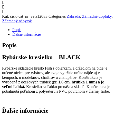
Kat. číslo
cat_nr_veta12083
Categories
Záhrada
,
Záhradné doplnky
,
Záhradný nábytok
Popis
Ďalšie informácie
Popis
Rybárske kresielko – BLACK
Rybárske skladacie kreslo Fish s opierkami a držadlom na pitie je
určené nielen pre rybárov, ale svoje využitie určite nájde aj v
kempoch, u modelárov, chatárov a chalupárov. Konštrukcia je
vyrobená z oceľových trubiek (pr.
1,6 cm, hrúbka 1 mm) a je
veľmi ľahká.
Kresielko sa ľahko prenáša a skladá. Konštrukcia je
potiahnutá poťahom z polyesteru s PVC povrchom v čiernej farbe.
Ďalšie informácie