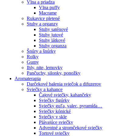
Vlna a priadza
Vlna puffy
Macrame
Rukavice pletené
Stuhy a organzy
Stuhy saténové
Stuhy jutové
Stuhy látkové
Stuhy organza
Šnúry a šnúrky
Rolky
Gumy
Ihly, nite, lemovky
Pančuchy, silonky, ponožky
Aromaterapia
Darčekové balenia sviečok a difuzerov
Sviečky a kahance
Čajové sviečky, kahančeky
Sviečky figúrky
Sviečky guľa, valec, pyramída…
Sviečky kónické
Sviečky v skle
Plávajúce sviečky
Adventné a stromčekové sviečky
Tortové sviečky