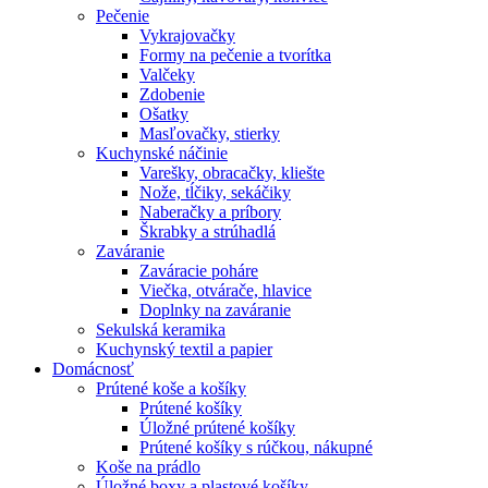
Pečenie
Vykrajovačky
Formy na pečenie a tvorítka
Valčeky
Zdobenie
Ošatky
Masľovačky, stierky
Kuchynské náčinie
Varešky, obracačky, kliešte
Nože, tĺčiky, sekáčiky
Naberačky a príbory
Škrabky a strúhadlá
Zaváranie
Zaváracie poháre
Viečka, otvárače, hlavice
Doplnky na zaváranie
Sekulská keramika
Kuchynský textil a papier
Domácnosť
Prútené koše a košíky
Prútené košíky
Úložné prútené košíky
Prútené košíky s rúčkou, nákupné
Koše na prádlo
Úložné boxy a plastové košíky