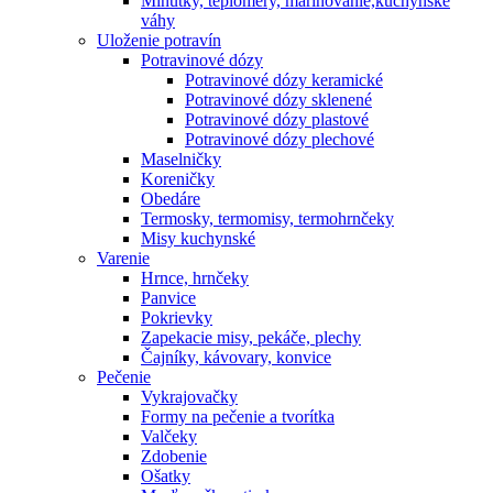
Minútky, teplomery, marinovanie,kuchynské
váhy
Uloženie potravín
Potravinové dózy
Potravinové dózy keramické
Potravinové dózy sklenené
Potravinové dózy plastové
Potravinové dózy plechové
Maselničky
Koreničky
Obedáre
Termosky, termomisy, termohrnčeky
Misy kuchynské
Varenie
Hrnce, hrnčeky
Panvice
Pokrievky
Zapekacie misy, pekáče, plechy
Čajníky, kávovary, konvice
Pečenie
Vykrajovačky
Formy na pečenie a tvorítka
Valčeky
Zdobenie
Ošatky