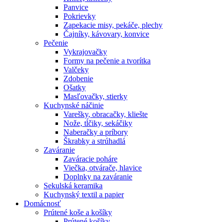
Panvice
Pokrievky
Zapekacie misy, pekáče, plechy
Čajníky, kávovary, konvice
Pečenie
Vykrajovačky
Formy na pečenie a tvorítka
Valčeky
Zdobenie
Ošatky
Masľovačky, stierky
Kuchynské náčinie
Varešky, obracačky, kliešte
Nože, tĺčiky, sekáčiky
Naberačky a príbory
Škrabky a strúhadlá
Zaváranie
Zaváracie poháre
Viečka, otvárače, hlavice
Doplnky na zaváranie
Sekulská keramika
Kuchynský textil a papier
Domácnosť
Prútené koše a košíky
Prútené košíky