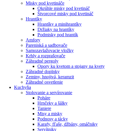
Misky pod kvetináče
Okrúhle misky pod kvetináč
Štvorcové misky pod kvetináč
Hrantíky
Hrantíky a minihrantíky
Držiaky na hrantíky
Podmisky pod hrantík
Amfory
Pareniská a sadbovače
Samozavlažovacie vložky
Krhly a rozprašovače
Záhradné pergoly
Opory ku kvetom a stojany na kvety
Záhradné doplnky
Zeminy, hnojivá, keramzit
Záhradné osvetlenie
Kuchyňa
Stolovanie a servírovanie
Poháre
Hrnčeky a šálky
Taniere
Misy a misky
Podnosy a tácky
Karafy, fľaše, džbány, omáčniky
Servítniky