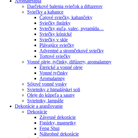
Aromaterapia
Darčekové balenia sviečok a difuzerov
Sviečky a kahance
Čajové sviečky, kahančeky
Sviečky figúrky
Sviečky guľa, valec, pyramída…
Sviečky kónické
Sviečky v skle
Plávajúce sviečky
Adventné a stromčekové sviečky
Tortové sviečky
Vonné oleje, tyčinky, difúzery, aromalampy
Éterické a vonné oleje
Vonné tyčinky
Aromalampy
Sójové vonné vosky
Svietniky z himalájskej soli
Oleje do kúpeľa a sauny
Svietniky, lampáše
Dekorácie a aranžovanie
Dekorácie
Závesné dekorácie
Figúrky, magnetky
Feng Shui
Náhrobné dekorácie