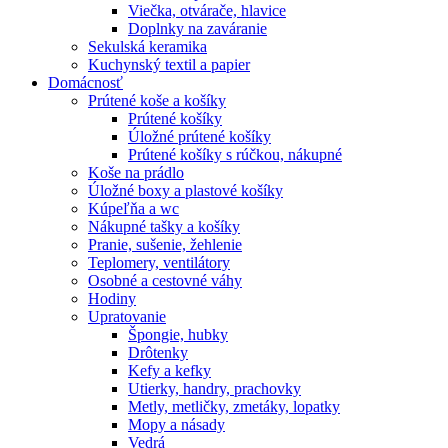
Viečka, otvárače, hlavice
Doplnky na zaváranie
Sekulská keramika
Kuchynský textil a papier
Domácnosť
Prútené koše a košíky
Prútené košíky
Úložné prútené košíky
Prútené košíky s rúčkou, nákupné
Koše na prádlo
Úložné boxy a plastové košíky
Kúpeľňa a wc
Nákupné tašky a košíky
Pranie, sušenie, žehlenie
Teplomery, ventilátory
Osobné a cestovné váhy
Hodiny
Upratovanie
Špongie, hubky
Drôtenky
Kefy a kefky
Utierky, handry, prachovky
Metly, metličky, zmetáky, lopatky
Mopy a násady
Vedrá