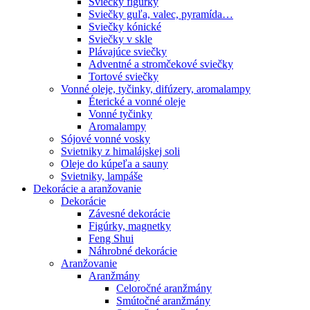
Sviečky figúrky
Sviečky guľa, valec, pyramída…
Sviečky kónické
Sviečky v skle
Plávajúce sviečky
Adventné a stromčekové sviečky
Tortové sviečky
Vonné oleje, tyčinky, difúzery, aromalampy
Éterické a vonné oleje
Vonné tyčinky
Aromalampy
Sójové vonné vosky
Svietniky z himalájskej soli
Oleje do kúpeľa a sauny
Svietniky, lampáše
Dekorácie a aranžovanie
Dekorácie
Závesné dekorácie
Figúrky, magnetky
Feng Shui
Náhrobné dekorácie
Aranžovanie
Aranžmány
Celoročné aranžmány
Smútočné aranžmány