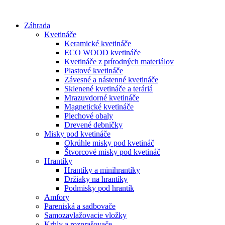
Preskočiť
na
Záhrada
obsah
Kvetináče
Keramické kvetináče
ECO WOOD kvetináče
Kvetináče z prírodných materiálov
Plastové kvetináče
Závesné a nástenné kvetináče
Sklenené kvetináče a teráriá
Mrazuvdorné kvetináče
Magnetické kvetináče
Plechové obaly
Drevené debničky
Misky pod kvetináče
Okrúhle misky pod kvetináč
Štvorcové misky pod kvetináč
Hrantíky
Hrantíky a minihrantíky
Držiaky na hrantíky
Podmisky pod hrantík
Amfory
Pareniská a sadbovače
Samozavlažovacie vložky
Krhly a rozprašovače