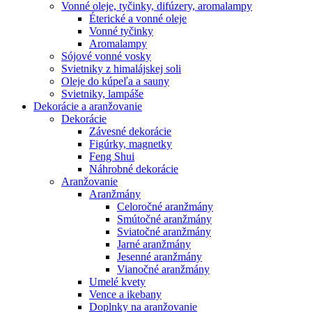
Vonné oleje, tyčinky, difúzery, aromalampy
Éterické a vonné oleje
Vonné tyčinky
Aromalampy
Sójové vonné vosky
Svietniky z himalájskej soli
Oleje do kúpeľa a sauny
Svietniky, lampáše
Dekorácie a aranžovanie
Dekorácie
Závesné dekorácie
Figúrky, magnetky
Feng Shui
Náhrobné dekorácie
Aranžovanie
Aranžmány
Celoročné aranžmány
Smútočné aranžmány
Sviatočné aranžmány
Jarné aranžmány
Jesenné aranžmány
Vianočné aranžmány
Umelé kvety
Vence a ikebany
Doplnky na aranžovanie