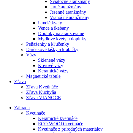
Sviatočné aranžmány
Jarné aranžmány
Jesenné aranžmány
Vianočné aranžmány
Umelé kvety
Vence a ikebany
Doplnky na aranžovanie
Mydlové kvety a doplnky
Peňaženky a kľúčenky
Darčekové tašky a krabičky
Vázy
Sklenené vázy
Kovové vázy
Keramické vázy
Magnetické tabule
Zľava
Zľava Kvetináče
Zľava Kuchyňa
Zľava VIANOCE
Záhrada
Kvetináče
Keramické kvetináče
ECO WOOD kvetináče
Kvetináče z prírodných materiálov