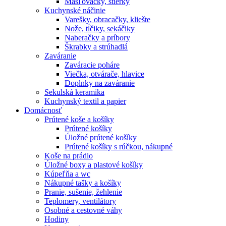
Masľovačky, stierky
Kuchynské náčinie
Varešky, obracačky, kliešte
Nože, tĺčiky, sekáčiky
Naberačky a príbory
Škrabky a strúhadlá
Zaváranie
Zaváracie poháre
Viečka, otvárače, hlavice
Doplnky na zaváranie
Sekulská keramika
Kuchynský textil a papier
Domácnosť
Prútené koše a košíky
Prútené košíky
Úložné prútené košíky
Prútené košíky s rúčkou, nákupné
Koše na prádlo
Úložné boxy a plastové košíky
Kúpeľňa a wc
Nákupné tašky a košíky
Pranie, sušenie, žehlenie
Teplomery, ventilátory
Osobné a cestovné váhy
Hodiny