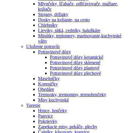
Mlynčeky, šľahače, odšťavovače, mažiare,
krájače
Stojany, držiaky
Dosky na krájanie, na cesto
Chlebníky
Lieviky, sitká, cedníky, haluškáre
Minútky, teplomery, marinovanie,kuchynské
váhy
Uloženie potravín
Potravinové dózy
Potravinové dózy keramické
Potravinové dózy sklenené
Potravinové dózy plastové
Potravinové dózy plechové
Maselničky
Koreničky
Obedáre
Termosky, termomisy, termohrnčeky
Misy kuchynské
Varenie
Hrnce, hrnčeky
Panvice
Pokrievky
Zapekacie misy, pekáče, plechy
Čajníky, kávovary, konvice