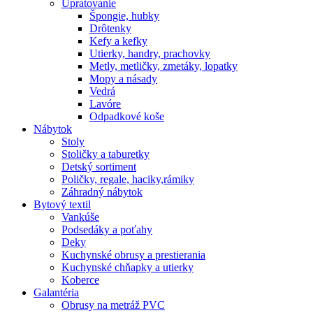
Upratovanie
Špongie, hubky
Drôtenky
Kefy a kefky
Utierky, handry, prachovky
Metly, metličky, zmetáky, lopatky
Mopy a násady
Vedrá
Lavóre
Odpadkové koše
Nábytok
Stoly
Stoličky a taburetky
Detský sortiment
Poličky, regale, haciky,rámiky
Záhradný nábytok
Bytový textil
Vankúše
Podsedáky a poťahy
Deky
Kuchynské obrusy a prestierania
Kuchynské chňapky a utierky
Koberce
Galantéria
Obrusy na metráž PVC