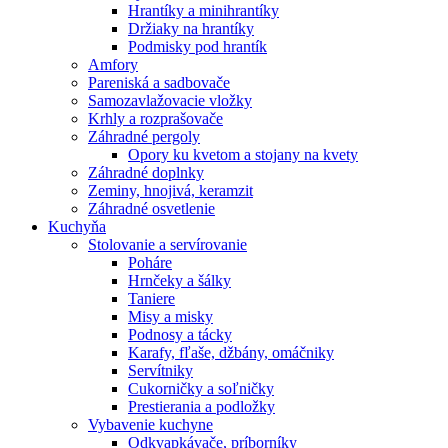
Hrantíky a minihrantíky
Držiaky na hrantíky
Podmisky pod hrantík
Amfory
Pareniská a sadbovače
Samozavlažovacie vložky
Krhly a rozprašovače
Záhradné pergoly
Opory ku kvetom a stojany na kvety
Záhradné doplnky
Zeminy, hnojivá, keramzit
Záhradné osvetlenie
Kuchyňa
Stolovanie a servírovanie
Poháre
Hrnčeky a šálky
Taniere
Misy a misky
Podnosy a tácky
Karafy, fľaše, džbány, omáčniky
Servítniky
Cukorničky a soľničky
Prestierania a podložky
Vybavenie kuchyne
Odkvapkávače, príborníky