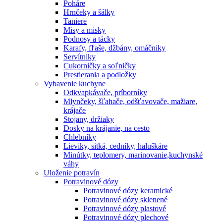
Poháre
Hrnčeky a šálky
Taniere
Misy a misky
Podnosy a tácky
Karafy, fľaše, džbány, omáčniky
Servítniky
Cukorničky a soľničky
Prestierania a podložky
Vybavenie kuchyne
Odkvapkávače, príborníky
Mlynčeky, šľahače, odšťavovače, mažiare,
krájače
Stojany, držiaky
Dosky na krájanie, na cesto
Chlebníky
Lieviky, sitká, cedníky, haluškáre
Minútky, teplomery, marinovanie,kuchynské
váhy
Uloženie potravín
Potravinové dózy
Potravinové dózy keramické
Potravinové dózy sklenené
Potravinové dózy plastové
Potravinové dózy plechové