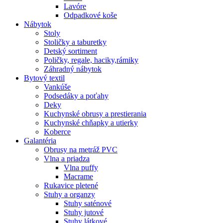
Lavóre
Odpadkové koše
Nábytok
Stoly
Stoličky a taburetky
Detský sortiment
Poličky, regale, haciky,rámiky
Záhradný nábytok
Bytový textil
Vankúše
Podsedáky a poťahy
Deky
Kuchynské obrusy a prestierania
Kuchynské chňapky a utierky
Koberce
Galantéria
Obrusy na metráž PVC
Vlna a priadza
Vlna puffy
Macrame
Rukavice pletené
Stuhy a organzy
Stuhy saténové
Stuhy jutové
Stuhy látkové