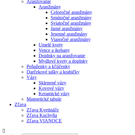
Aranžovanie
Aranžmány
Celoročné aranžmány
Smútočné aranžmány
Sviatočné aranžmány
Jarné aranžmány
Jesenné aranžmány
Vianočné aranžmány
Umelé kvety
Vence a ikebany
Doplnky na aranžovanie
Mydlové kvety a doplnky
Peňaženky a kľúčenky
Darčekové tašky a krabičky
Vázy
Sklenené vázy
Kovové vázy
Keramické vázy
Magnetické tabule
Zľava
Zľava Kvetináče
Zľava Kuchyňa
Zľava VIANOCE