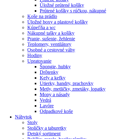
Úložné prútené košíky
Prútené košíky s rúčkou, nákupné
Koše na prádlo
Úložné boxy a plastové košíky
Kúpeľňa a wc
Nákupné tašky a košíky
Pranie, sušenie, žehlenie
Teplomery, ventilátory
Osobné a cestovné váhy
Hodiny
Upratovanie
Špongie, hubky
Drôtenky
Kefy a kefky
Utierky, handry, prachovky
Metly, metličky, zmetáky, lopatky
Mopy a násady
Vedrá
Lavóre
Odpadkové koše
Nábytok
Stoly
Stoličky a taburetky
Detský sortiment