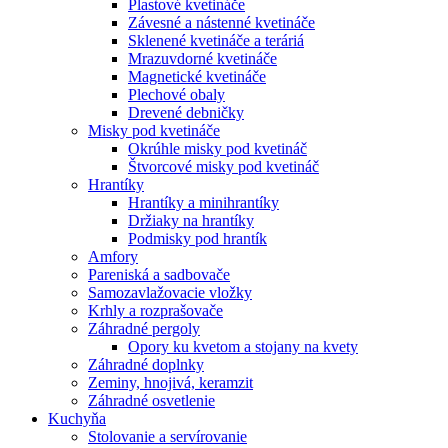
Plastové kvetináče
Závesné a nástenné kvetináče
Sklenené kvetináče a teráriá
Mrazuvdorné kvetináče
Magnetické kvetináče
Plechové obaly
Drevené debničky
Misky pod kvetináče
Okrúhle misky pod kvetináč
Štvorcové misky pod kvetináč
Hrantíky
Hrantíky a minihrantíky
Držiaky na hrantíky
Podmisky pod hrantík
Amfory
Pareniská a sadbovače
Samozavlažovacie vložky
Krhly a rozprašovače
Záhradné pergoly
Opory ku kvetom a stojany na kvety
Záhradné doplnky
Zeminy, hnojivá, keramzit
Záhradné osvetlenie
Kuchyňa
Stolovanie a servírovanie