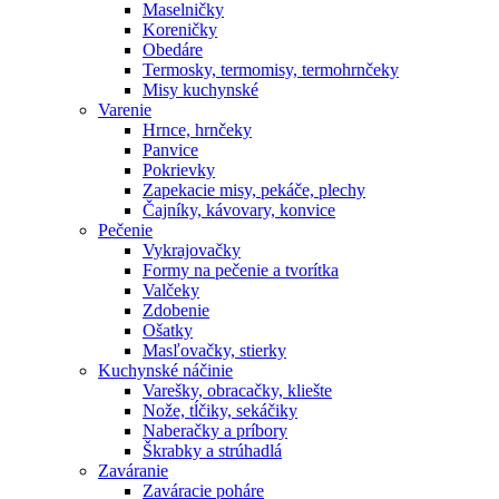
Maselničky
Koreničky
Obedáre
Termosky, termomisy, termohrnčeky
Misy kuchynské
Varenie
Hrnce, hrnčeky
Panvice
Pokrievky
Zapekacie misy, pekáče, plechy
Čajníky, kávovary, konvice
Pečenie
Vykrajovačky
Formy na pečenie a tvorítka
Valčeky
Zdobenie
Ošatky
Masľovačky, stierky
Kuchynské náčinie
Varešky, obracačky, kliešte
Nože, tĺčiky, sekáčiky
Naberačky a príbory
Škrabky a strúhadlá
Zaváranie
Zaváracie poháre