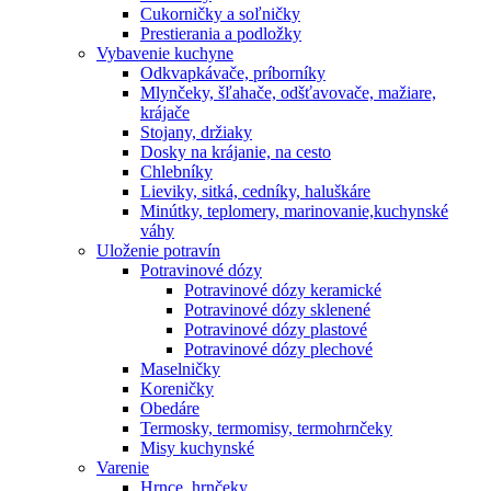
Cukorničky a soľničky
Prestierania a podložky
Vybavenie kuchyne
Odkvapkávače, príborníky
Mlynčeky, šľahače, odšťavovače, mažiare,
krájače
Stojany, držiaky
Dosky na krájanie, na cesto
Chlebníky
Lieviky, sitká, cedníky, haluškáre
Minútky, teplomery, marinovanie,kuchynské
váhy
Uloženie potravín
Potravinové dózy
Potravinové dózy keramické
Potravinové dózy sklenené
Potravinové dózy plastové
Potravinové dózy plechové
Maselničky
Koreničky
Obedáre
Termosky, termomisy, termohrnčeky
Misy kuchynské
Varenie
Hrnce, hrnčeky