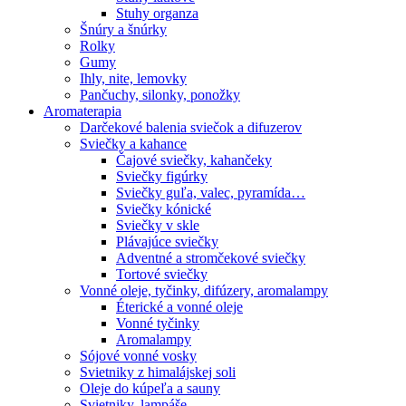
Stuhy organza
Šnúry a šnúrky
Rolky
Gumy
Ihly, nite, lemovky
Pančuchy, silonky, ponožky
Aromaterapia
Darčekové balenia sviečok a difuzerov
Sviečky a kahance
Čajové sviečky, kahančeky
Sviečky figúrky
Sviečky guľa, valec, pyramída…
Sviečky kónické
Sviečky v skle
Plávajúce sviečky
Adventné a stromčekové sviečky
Tortové sviečky
Vonné oleje, tyčinky, difúzery, aromalampy
Éterické a vonné oleje
Vonné tyčinky
Aromalampy
Sójové vonné vosky
Svietniky z himalájskej soli
Oleje do kúpeľa a sauny
Svietniky, lampáše