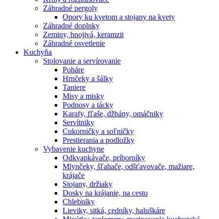
Záhradné pergoly
Opory ku kvetom a stojany na kvety
Záhradné doplnky
Zeminy, hnojivá, keramzit
Záhradné osvetlenie
Kuchyňa
Stolovanie a servírovanie
Poháre
Hrnčeky a šálky
Taniere
Misy a misky
Podnosy a tácky
Karafy, fľaše, džbány, omáčniky
Servítniky
Cukorničky a soľničky
Prestierania a podložky
Vybavenie kuchyne
Odkvapkávače, príborníky
Mlynčeky, šľahače, odšťavovače, mažiare,
krájače
Stojany, držiaky
Dosky na krájanie, na cesto
Chlebníky
Lieviky, sitká, cedníky, haluškáre