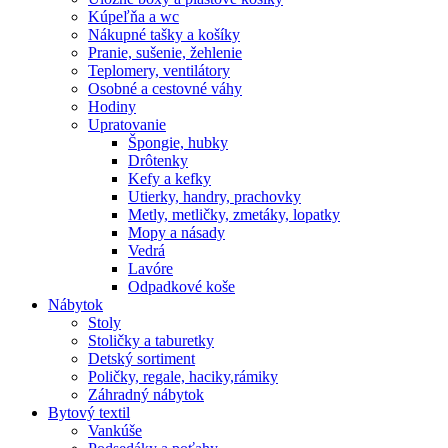
Kúpeľňa a wc
Nákupné tašky a košíky
Pranie, sušenie, žehlenie
Teplomery, ventilátory
Osobné a cestovné váhy
Hodiny
Upratovanie
Špongie, hubky
Drôtenky
Kefy a kefky
Utierky, handry, prachovky
Metly, metličky, zmetáky, lopatky
Mopy a násady
Vedrá
Lavóre
Odpadkové koše
Nábytok
Stoly
Stoličky a taburetky
Detský sortiment
Poličky, regale, haciky,rámiky
Záhradný nábytok
Bytový textil
Vankúše