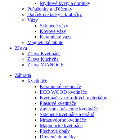
Mydlové kvety a doplnky
Peňaženky a kľúčenky
Darčekové tašky a krabičky
Vázy
Sklenené vázy
Kovové vázy
Keramické vázy
Magnetické tabule
Zľava
Zľava Kvetináče
Zľava Kuchyňa
Zľava VIANOCE
Záhrada
Kvetináče
Keramické kvetináče
ECO WOOD kvetináče
Kvetináče z prírodných materiálov
Plastové kvetináče
Závesné a nástenné kvetináče
Sklenené kvetináče a teráriá
Mrazuvdorné kvetináče
Magnetické kvetináče
Plechové obaly
Drevené debničky