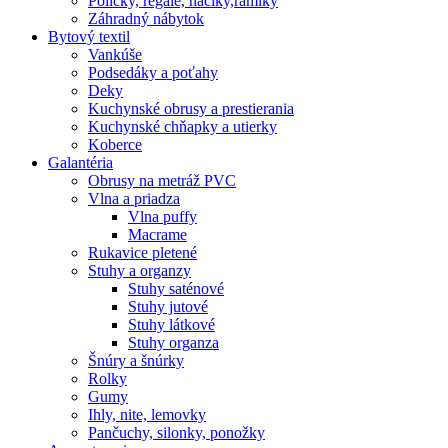
Poličky, regale, haciky,rámiky
Záhradný nábytok
Bytový textil
Vankúše
Podsedáky a poťahy
Deky
Kuchynské obrusy a prestierania
Kuchynské chňapky a utierky
Koberce
Galantéria
Obrusy na metráž PVC
Vlna a priadza
Vlna puffy
Macrame
Rukavice pletené
Stuhy a organzy
Stuhy saténové
Stuhy jutové
Stuhy látkové
Stuhy organza
Šnúry a šnúrky
Rolky
Gumy
Ihly, nite, lemovky
Pančuchy, silonky, ponožky