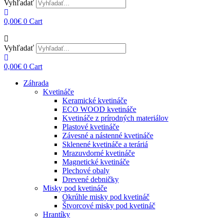
Vyhľadať
0,00
€
0
Cart
Vyhľadať
0,00
€
0
Cart
Záhrada
Kvetináče
Keramické kvetináče
ECO WOOD kvetináče
Kvetináče z prírodných materiálov
Plastové kvetináče
Závesné a nástenné kvetináče
Sklenené kvetináče a teráriá
Mrazuvdorné kvetináče
Magnetické kvetináče
Plechové obaly
Drevené debničky
Misky pod kvetináče
Okrúhle misky pod kvetináč
Štvorcové misky pod kvetináč
Hrantíky